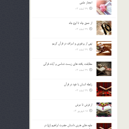
اعجاز علمی
بالا
29 اسفند 03
و
پایین
استفاده
از عمق چاه تا اوج جاه
کنید.
29 اسفند 03
نهي از پرخوري و اسراف در قرآن کريم
29 اسفند 03
مطابقت یافته های زیست شناسی و آیات قرآنی
29 اسفند 03
رابطه انسان با خود در قرآن
29 اسفند 03
از فرش تا عرش
18 شهریور 03
جلوه هاي هنري داستان حضرت ابراهيم (ع) در