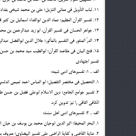
11. لباب التأويل في معاني التنزيل؛ علي بن محمد شيخي بغدادي خازن، (م 741 ق) و به زبان عربي است.
12. تفسير القرآن العظيم؛ عماد الدين ابوالفداء اسمائيل بن كثير قرشي دمشقي، (م 774 ق) و به زبان عربي است.
13. جواهر الحسان في تفسير القرآن، ابو زيد عبدالرحمن بن محمد ثعالبي، (م 875 ق) و به زبان عربي است.
14. الدرّ المنثور في التفسير بالمأثور؛ جلال الدين ابوالفضل عبدالرحمن بن ابي بكر سيد حلي، (م 911 ق) و به زبان عربي است.
15. فتح البيان في مقاصد القرآن؛ ابوالطيب سيد محمد بن حسن قنوحي (م 1307 ق) به زبان عربي و در بردارنده تمامي آيات است.
تفسير اجتهادي
الف ـ 1: تفسيرهاي ادبي شيعه:
1. التحصيل في مختصر التفصيل؛ ابو العباس احمد تميمي اندلسي (م 440 ق) در بردارنده كل آيات است و به زبان عربي است.
الكافي الثاقي را نيز تدوين كرد.
الف ـ 2: تفسيرهاي ادبي اهل سنت:
1. البحر المحيط؛ اثير الدين ابوحيان محمد بن يوسف بن حيان اندلسي غرناملي (م 745 ق) داراي مذهب مالكي است و به زبان عربي است.