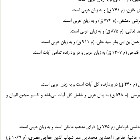
2. تفسير جوامع الجامع؛ دين الاسلام ابوعلي فضل بن حسن طبرسي، (م 548 ق) به زبان عربي و شامل كل آيات مي‎باشد و تفسير مجمع البيان و
2. عناية القاضي و كفاية الراضي علي تفسير البيضاوي؛ معروف به حاشية خفاجي؛ احمد بن محمد بن عمر شهاب الدين خفاجي مصري، (م 1069 ق)