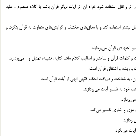
 اثر و نقل استفاده شود خواه آن اثر آيات ديگر قرآن باشد يا كلام معصوم ـ عليه
ب) تفسير اجتهادي: آن است كه مفسر در تفسير آيه از خرد و عقل بيشتر استفاده كند و با مذاق‎هاي مختلف و گرايش‎هاي متفاوت به قرآن بنگرد. و