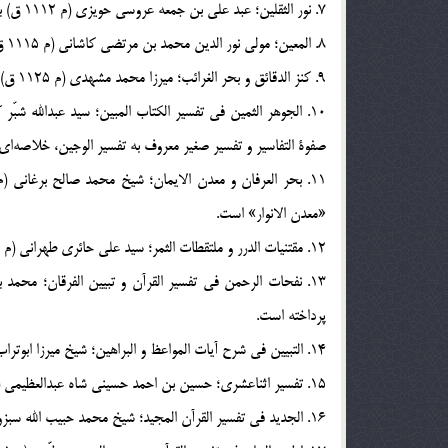
7. نور الثقلين؛ عبد علي بن جمعه عروسي حويزي (م 1112 ق) به زبان عربي است.
8. المعين؛ مولي نور الدين محمد بن مرتضي كاشاني (م 1115 ق) به زبان عربي است و كل آيات را تفسير نموده است.
9. كنز الدقائق و بحر الغرائب؛ ميرزا محمد مشهدي (م 1125 ق) و به زبان عربي است و كل آيات را تفسير نموده است.
صفوة التفاسير و تفسير صغير معروف به تفسير الوجين، خلاصه‎اي از تفسير كبير مي‎باشد.
«معدن الانوار» است.
12. مقتنيات الدرر و ملتقطات الثمر؛ سيد علي حائري طهراني (م 1340 ق) به زبان عربي است شامل تمامي آيات قرآن است.
پرداخته است.
14. التبيين في شرح آيات المواعظ و البراهين؛ شيخ ميرزا ابوتراب شهيدي (م 1375 ق) و به زبان فارسي است.
15. تفسير اثناعشري؛ حسين بن احمد حسيني شاه عبدالعظيمي (م 1384 ق)، به زبان فارسي است.
16. الجديد في تفسير القرآن المجيد؛ شيخ محمد حبيب الله سبزواري، (م 1409 ق) و به زبان عربي است.