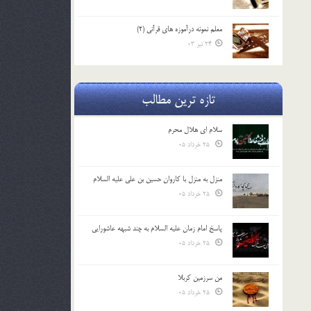
معلم نمونه درآموزه هاي قرآني (2)
24 تیر 03
تازه ترین مطالب
سلام ای هلال محرم
25 خرداد 05
منزل به منزل با کاروان حسین بن علی علیه السلام
25 خرداد 05
پاسخ امام زمان علیه السلام به چند شبهه عاشورایی
25 خرداد 05
من سرزمین کربلا
25 خرداد 05