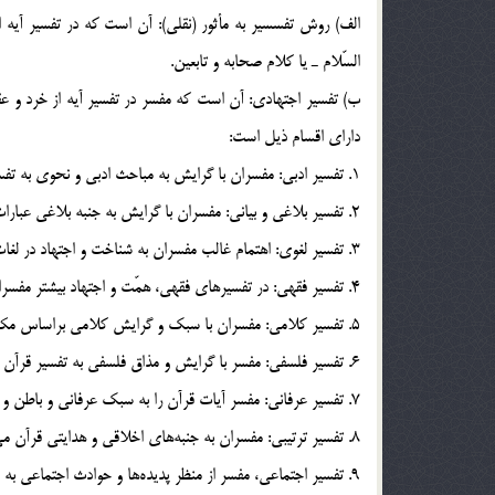
الف) روش تفسسير به مأثور (نقلي): آن است كه در تفسير آيه از
السّلام ـ يا كلام صحابه و تابعين.
داراي اقسام ذيل است:
1. تفسير ادبي: مفسران با گرايش به مباحث ادبي و نحوي به تفسير اجتهادي قرآن مي‎پردازند.
2. تفسير بلاغي و بياني: مفسران با گرايش به جنبه بلاغي عبارات و كلمات قرآن و ساختار و اساليب كلام مانند كنايه، تشيبه، تمثيل و… مي‎پردازد.
3. تفسير لغوي: اهتمام غالب مفسران به شناخت و اجتهاد در لغات و ريشه و اشتقاق قرآن است.
4. تفسير فقهي: در تفسيرهاي فقهي، همّت و اجتهاد بيشتر مفسران، به شناخت و دريافت احكام فقهي الهي از آيات قرآن است.
5. تفسير كلامي: مفسران با سبك و گرايش كلامي براساس مكتب خود به تفسير آيات مي‎پردازند.
6. تفسير فلسفي: مفسر با گرايش و مذاق فلسفي به تفسير قرآن مي‎پردازد.
7. تفسير عرفاني: مفسر آيات قرآن را به سبك عرفاني و باطن و رمزي و اشاري تفسير مي‎كند.
8. تفسير ترتيبي: مفسران به جنبه‎هاي اخلاقي و هدايتي قرآن مي‎پردازند.
9. تفسير اجتماعي، مفسر از منظر پديده‎ها و حوادث اجتماعي به آيات مي‎نگرد.