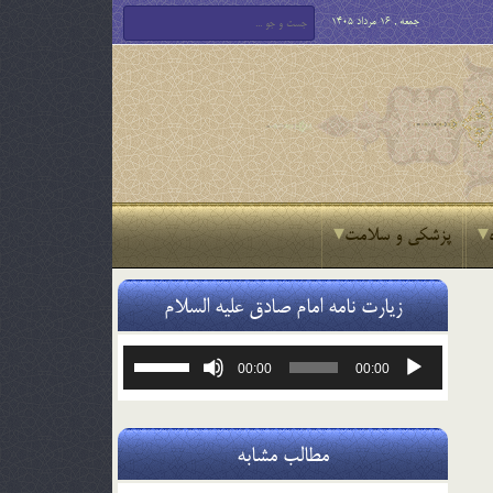
جمعه , 16 مرداد 1405
پزشکی و سلامت
زیارت نامه امام صادق علیه السلام
پخش‌کننده
برای
00:00
00:00
صوت
افزایش
یا
کاهش
صدا
مطالب مشابه
از
کلیدهای