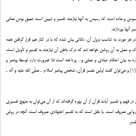
سوس و ماده است كه رسيدن به آنها نيازمند تفسير و تبيين است عميق بودن معاني
 آنها بپردازند.
ر هر مورد، به تناسب نزول آن، نكاتي بيان شده كه با در كنار هم قرار گرفتن همه
 درك و عمل به آن روشن خواهد شد كه درك باطن آن نيازمند به تفسير و تأويل است.
ره به بيان احكام عبادي و عملي و… پرداخته است لذا ضرورت دارد توسط پيامبر و
ائمه و علماي مفسرين به تبع آنها، آيه‎هاي قرآن را تفسير نمايند.[1] و مي‎توان گفت اولين مفسر قرآن، شخص پيامبر اسلام ـ صلّي الله عليه و آله ـ
مقصود از روش تفسيري، مستند و يا مستنداتي است كه مفسران در فهم و تفسير آيات قرآن از آن بهره گرفته‎اند كه از آن مي‎توان به منهج تفسيري
 به مأثور يا روايي معروف است. يا عقل است كه به تفسير اجتهادي معروف است. آنچه در روش
سر.