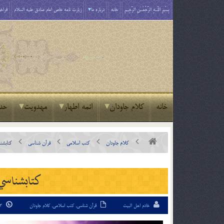
بِسْمِ اللَّـهِ الرَّحْمَـٰنِ الرَّحِيمِ
خانه
درباره ما
زیارت نامه خاص امام صادق علیه السلام
فراخو
خانه
کلام جاودان
ائمه اطهار
مهدویت
حد
کلام جاودان
کتب اسلامی
قرآن شناسی
کتابشن
کتابشناسي
خادم اهل البیت
قرآن شناسی
,
کتب اسلامی
,
کلام جاودان
13 اردیبهشت 94