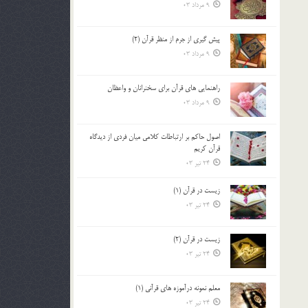
9 مرداد 03
پيش گيري از جرم از منظر قرآن (2)
9 مرداد 03
راهنمایی های قرآن برای سخنرانان و واعظان
9 مرداد 03
اصول حاكم بر ارتباطات كلامى ميان فردى از ديدگاه
قرآن كريم
24 تیر 03
زیست در قرآن (1)
24 تیر 03
زیست در قرآن (2)
24 تیر 03
معلم نمونه درآموزه هاي قرآني (1)
24 تیر 03