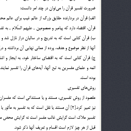
ضرورت تفسير قرآن را مي‎توان در چند امر دانست:
الف) قرآن در بردارنده حقايق بزرگ از عالم غيب براي عالم مح
قرآن، اقتضاء دارد كه پيامبر و معصومين ـ عليهم السّلام ـ به تفسير
ب) قرآن كتابي است كه به تدريج و در ساليان دراز نازل شد و د
آنها از نظر موضوع و هدف، پرده از معاني نهايي آن برداشته و
ج) قرآن كتابي است كه به اقتضاي ساختار خود، به ايجاز و اشا
بوده است.
روش‎هاي تفسيري
نيز تعبير كرد.[2] آن مستند يا نقل است كه به تفسير
تفسير ملاك است گرايش غالب مفسر است نه گرايش محض مف
قبل از هر چيز لازم است اقسام و تعريف آنها ذكر شود.