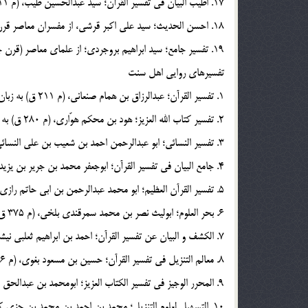
17. اطيب البيان في تفسير القرآن؛ سيد عبدالحسين طيّب، (م 1411 ق) و به زبان فارسي است.
18. احسن الحديث؛ سيد علي اكبر قرشي، از مفسران معاصر قرن چهاردهم و به زبان فارسي و در بردارنده تمامي آيات است.
19. تفسير جامع؛ سيد ابراهيم بروجردي؛ از علماي معاصر (قرن چهاردهم) و به زبان عربي است.
تفسيرهاي روايي اهل سنت
1. تفسير القرآن؛ عبدالرزاق بن همام صنعاني، (م 211 ق) به زبان عربي است و تفسير او در بردانده، تمام سوره‎ها نيست.
2. تفسير كتاب الله العزيز؛ هود بن محكم هوّاري، (م 280 ق) به زبان عربي است و از عالمان خوارج اباضيه مي‎باشد.
3. تفسير النسائي؛ ابو عبدالرحمن احمد بن شعيب بن علي النسائي، (م 303 ق) و به زبان عربي است و در بردارنده تمامي آيات نيست.
4. جامع البيان في تفسير القرآن؛ ابوجعفر محمد بن جرير بن يزيد طبري (م 310 ق) به زبان عربي است.
5. تفسير القرآن العظيم؛ ابو محمد عبدالرحمن بن ابي حاتم رازي (م 327 ق) به زبان عربي است. تفسير او دربردارنده بخشي از آيات قرآن است.
6. بحر العلوم؛ ابوليث نصر بن محمد سمرقندي بلخي، (م 375 ق) و به زبان عربي است.
7. الكشف و البيان عن تفسير القرآن؛ احمد بن ابراهيم ثعلبي نيشابوري (م 427 ق) و به زبان عربي است. تفسير او به طور كامل موجود نيست.
8. معالم التنزيل في تفسير القرآن؛ حسين بن مسعود بغوي، (م 516 ق) و به زبان عربي است.
9. المحرر الوجيز في تفسير الكتاب العزيز؛ ابومحمد بن عبدالحق ابن عطيه، (م 543 ق) و به زبان عربي است.
10. التسهيل لعلوم التنزيل؛ محمد بن احمد بن محمد بن جزي كلبي، (م 741 ق) و به زبان عربي است.