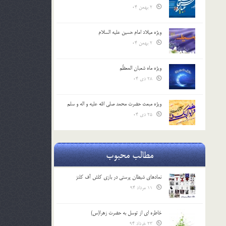
2 بهمن 04
ویژه میلاد امام حسین علیه السلام
2 بهمن 04
ویژه ماه شعبان المعظّم
28 دی 04
ویژه مبعث حضرت محمد صلی الله علیه و اله و سلم
25 دی 04
مطالب محبوب
نمادهای شیطان پرستی در بازی کلش آف کلنز
11 مرداد 94
خاطره ای از توسل به حضرت زهرا(س)
23 خرداد 94