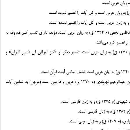
10. الجوهر الثمين في تفسير الكتاب المبين؛ سيد عبدالله شبّر كاظمي نجفي (م 1242 ق) به زبان عربي است. مؤلف داراي تفسير كبير معروف به
11. بحر العرفان و معدن الايمان؛ شيخ محمد صالح برغاني (م 1271 ق) به زبان عربي است. تفسير ديگر او «كنز العرفان في تفسير القرآن» و
13. نفحات الرحمن في تفسير القرآن و تبيين الفرقان؛ محمد بن عبدالرحيم نهاوندي (م 1370 ق) عربي و فارسي است (مزجي) به تمامي آيات