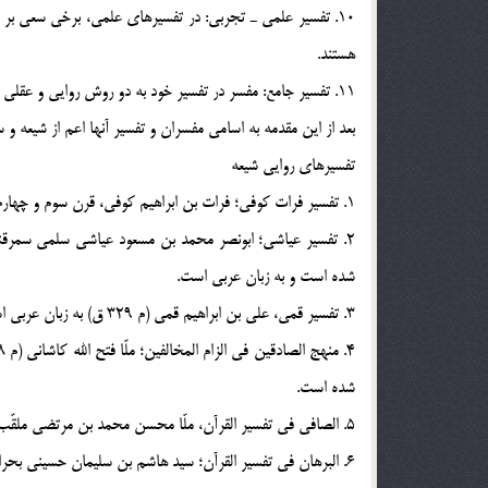
هستند.
11. تفسير جامع: مفسر در تفسير خود به دو روش روايي و عقلي استناد كند.[3]
بعد از اين مقدمه به اسامي مفسران و تفسير آنها اعم از شيعه و سني مي‎
تفسيرهاي روايي شيعه
1. تفسير فرات كوفي؛ فرات بن ابراهيم كوفي، قرن سوم و چهارم، زبان عربي.
شده است و به زبان عربي است.
3. تفسير قمي، علي بن ابراهيم قمي (م 329 ق) به زبان عربي است، محققان در انتساب اين تفسير به علي بن ابراهيم ترديد دارند.
شده است.
5. الصافي في تفسير القرآن، ملّا محسن محمد بن مرتضي ملقّب به فيض كاشاني، (م 1091 ق) به زبان عربي است.
6. البرهان في تفسير القرآن؛ سيد هاشم بن سليمان حسيني بحراني (م 1107 ق) به زبان عربي است.