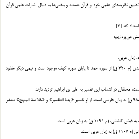
10. تفسير علمي ـ تجربي: در تفسير‎هاي علمي، برخي سعي بر تطبيق نظريه‎هاي علمي خود بر قرآن هستند و بعضي‎ها به دنبال اشارات علمي قرآن
پردازيم:
2. تفسير عياشي؛ ابونصر محمد بن مسعود عياشي سلمي سمرقندي (م 320 ق) از سوره حمد تا پايان سوره كهف موجود است و نيمي ديگر مفقود
4. منهج الصادقين في الزام المخالفين؛ ملّا فتح الله كاشاني (م 988 ق) به زبان فارسي است. از او تفسير «زبدة التفاسير» و «خلاصة المنهج» منتشر