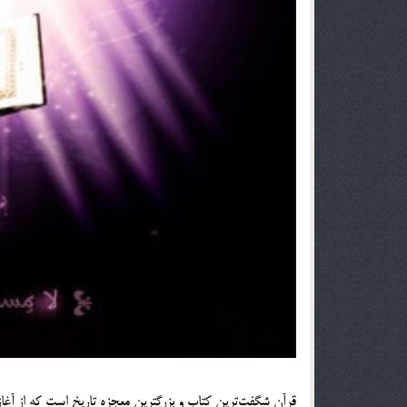
قرآن شگفت‎ترين كتاب و بزرگترين معجزه تاريخ است كه از آغاز جهان هستي تاكنون بي‎نظير مانده و خواهد ماند.