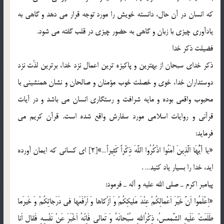
كه انسان در آن حال، دانسته خويش را مورد توجه قرار مي دهد و گاهي به
يادآوري چيزي با زبان و گاهي به حضور چيزي در قلب گفته مي شود.
فضيلت ذكر خدا
ذكر خداي سبحان از بهترين و پاكيزه ترين اعمال نزد خدا، برترين لذّت نزد
دوستداران خدا، خوي و خصلت خوب مؤمنان و صالحان و نشان همنشيني با
محبوب واقعي بوده و مايه شرافت و رستگاري انسان مي باشد و در آيات
قرآني و روايات اسلامي مورد سفارش واقع شده است. قرآن كريم مي
فرمايد:
«يا أَيُّهَا الَّذِينَ آمَنُوا اذْكُرُوا اللَّهَ ذِكْراً كَثِيراً…»[2] اي كساني كه ايمان آورده
ايد، خدا را بسيار ياد كنيد… .
پيامبر اكرم ـ صلي الله عليه و آله ـ فرمود:
«اِعْلَمُوا اَنَّ خَيْرَ اَعْمالِكُمْ عِنْدَ مَليكِكُمْ وَ اَزْكاها وَ اَرْفَعَها في دَرَجاتِكُمْ وَ خَيرَما
طَلَعَتْ عَلَيهِ الشَّمعسُ، ذِكْرُاللهِ سُبْحانَهُ وَ تَعالي فَاِنّهُ اَخْبَرَ عَنْ نَفْسِهِ فَقال اَنا