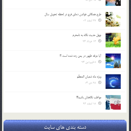
طرح همگانی خواندن دعای فرج در لحظه تحویل سال
27 اسفند 03
چهل حدیث نگاه به نامحرم
13 خرداد 94
آیا جرقه ظهور در یمن زده شده است ؟!
8 فروردین 94
ویژه ماه شعبان المعظّم
28 دی 04
مواظب نگاهتان باشید!!!
18 اسفند 93
دسته بندی های سایت