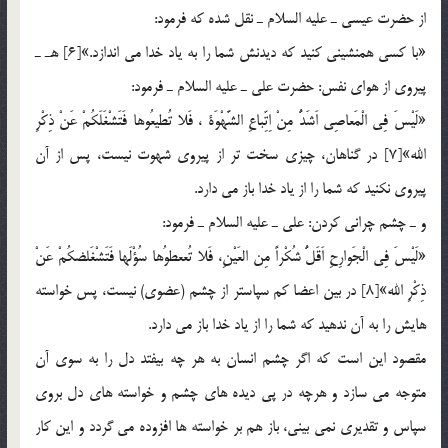
از حضرت عيسي ـ عليه السلام ـ نقل شده كه فرمود:
«با كسي همنشيني كنيد كه ديدنش شما را به ياد خدا مي اندازد.»[6] هـ ـ
پيروي از هواي نفس: حضرت علي ـ عليه السلام ـ فرمود:
«لَيْسَ فِي الْمَعاصِي اَشَدُّ مِنْ اِتِّباعِ الشَّهْوَة ، فَلا تُطيعُوها فَتَشْغَلَكُمْ عَنْ ذِكْرِ
الله»[7] در گناهان، چيزي سخت تر از پيروي شهوت نيست، پس از آن
پيروي نكنيد كه شما را از ياد خدا باز مي دارد.
و ـ چشم چراني كردن: علي ـ عليه السلام ـ فرمود:
«لَيْسَ فِي الْجَوارِحِ اَقَلُّ شُكْراً مِن العَيْنِ، فَلا تُععطوُها سُؤْلَها فَتَشْغَلضكُمْ عَنْ
ذِكْرِ الله»[8] در بين اعضا كم سپاستر از چشم (عضوي) نيست، پس خواسته
هايش را به آن ندهيد كه شما را از ياد خدا باز مي دارد.
مقصود اين است كه اگر چشم انسان به هر چه بيفتد دل را به سوي آن
متوجه مي سازد و هرچه در پي ديده هاي چشم و خواسته هاي دل بروي
سپاس و تقديري نمي بيني، باز هم بر خواسته ها افزوده مي گردد و اين كار