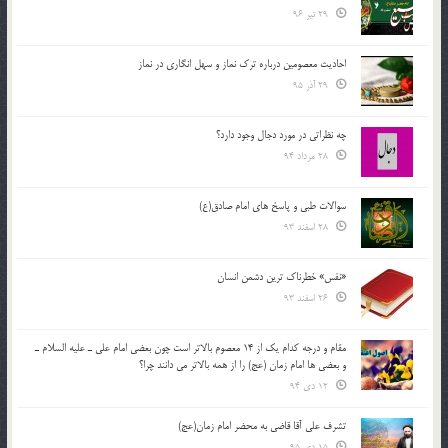
29 تیر 96
احادیث معصومین درباره ترک نماز و سهل انگاری در نماز
29 آذر 95
چه نظراتی در مورد دجال وجود دارد؟
28 مرداد 94
سوالات طبی و پاسخ های امام صادق(ع)
28 اسفند 93
«نفس» خطرناک ترین دشمن انسان
26 اسفند 93
مقام و درجه كدام يك از 14 معصوم بالاتر است چون بعضي امام علي ـ عليه السلام ـ
و بعضي ها امام زمان (عج) را از همه بالاتر مي دانند چرا؟
12 دی 94
تشرف علي آقا قاضي به محضر امام زمان(عج)
15 دی 95