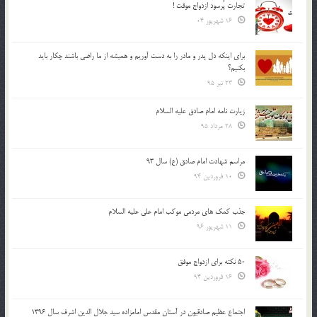
تجارت پُرسود ازدواج موقت !
16 شهریور 04
براي اينكه دل پدر و مادر را به دست آوريم و هميشه از ما راضي باشند چكار بايد
بكنيم؟
23 تیر 95
زیارت نامه امام صادق علیه السلام
28 مرداد 95
مراسم شهادت امام صادق (ع) سال 93
10 فروردین 94
جذب کمک های مردمی موکب امام علی علیه السلام
11 شهریور 96
50 نکته برای ازدواج موفق
16 فروردین 94
اجتماع عظیم صادقیون در آستان مقدس امامزاده سید جلال الدین اشرف سال 1396