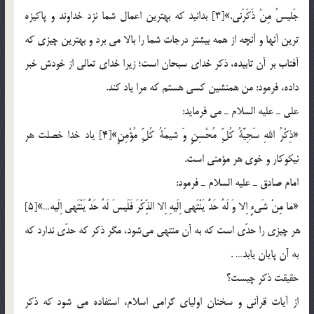
جَليسُ مِنْ ذَكَرَني.»[3] بدانيد كه بهترين اعمال شما نزد خداوند و پاكيزه
ترين آنها و آنچه از همه بيشتر درجات شما را بالا مي برد و بهترين چيزي كه
آفتاب بر آن تابيده، ذكر خداي سبحان است؛ زيرا خداي تعالي از خودش خبر
داده، فرمود: من همنشين كسي هستم كه مرا ياد كند.
علي ـ عليه السلام ـ مي فرمايد:
«ذِكْرُ اللهِ سَجِيَّةُ كُلِّ مُحْسِنٍ وَ شيمَةُ كُلِّ مُؤْمِنٍ»[4] ياد خدا خصلت هر
نيكوكار و خوي هر مؤمني است.
امام صادق ـ عليه السلام ـ فرمود:
«ما مِنْ شَيءٍ اِلا وَ لَهُ حَدٌّ يَنْتَهي اِلَيهِ اِلا الذِّكْرَ فَلَيسَ لَهُ حَدٌّ يَنْتَهي اِلَيه…»[5]
هر چيزي را حدّي است كه به آن منتهي مي‎شود، مگر ذكر كه حدّي ندارد كه
به آن پايان يابد… .
حقيقت ذكر چيست؟
از آيات قرآني و سخنان اولياي گرامي اسلام، استفاده مي شود كه ذكر