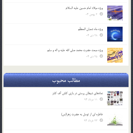
ویژه میلاد امام حسین علیه السلام
2 بهمن 04
ویژه ماه شعبان المعظّم
28 دی 04
ویژه مبعث حضرت محمد صلی الله علیه و اله و سلم
25 دی 04
مطالب محبوب
نمادهای شیطان پرستی در بازی کلش آف کلنز
11 مرداد 94
خاطره ای از توسل به حضرت زهرا(س)
23 خرداد 94