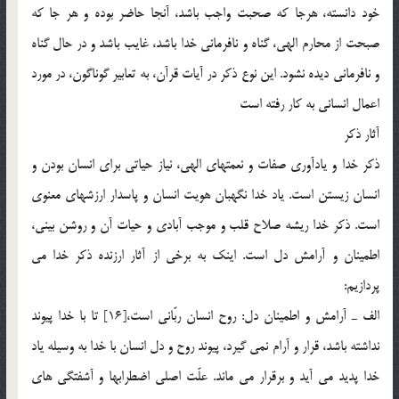
خود دانسته، هرجا كه صحبت واجب باشد، آنجا حاضر بوده و هر جا كه
صبحت از محارم الهي، گناه و نافرماني خدا باشد، غايب باشد و در حال گناه
و نافرماني ديده نشود. اين نوع ذكر در آيات قرآن، به تعابير گوناگون، در مورد
اعمال انساني به كار رفته است
آثار ذكر
ذكر خدا و يادآوري صفات و نعمتهاي الهي، نياز حياتي براي انسان بودن و
انسان زيستن است. ياد خدا نگهبان هويت انسان و پاسدار ارزشهاي معنوي
است. ذكر خدا ريشه صلاح قلب و موجب آبادي و حيات آن و روشن بيني،
اطمينان و آرامش دل است. اينك به برخي از آثار ارزنده ذكر خدا مي
پردازيم:
الف ـ آرامش و اطمينان دل: روح انسان ربّاني است،[16] تا با خدا پيوند
نداشته باشد، قرار و آرام نمي گيرد، پيوند روح و دل انسان با خدا به وسيله ياد
خدا پديد مي آيد و برقرار مي ماند. علّت اصلي اضطرابها و آشفتگي هاي