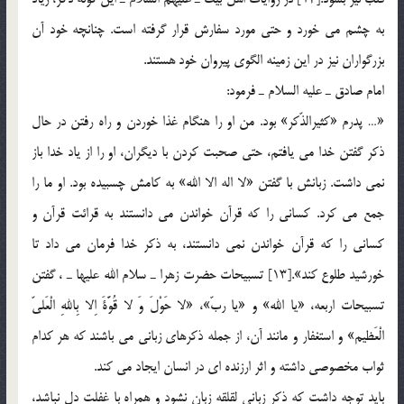
به چشم مي خورد و حتي مورد سفارش قرار گرفته است. چنانچه خود آن
بزرگواران نيز در اين زمينه الگوي پيروان خود هستند.
امام صادق ـ عليه السلام ـ فرمود:
«… پدرم «كثيرالذّكر» بود. من او را هنگام غذا خوردن و راه رفتن در حال
ذكر گفتن خدا مي يافتم، حتي صحبت كردن با ديگران، او را از ياد خدا باز
نمي داشت. زبانش با گفتن «لا اله الا الله» به كامش چسبيده بود. او ما را
جمع مي كرد. كساني را كه قرآن خواندن مي دانستند به قرائت قرآن و
كساني را كه قرآن خواندن نمي دانستند، به ذكر خدا فرمان مي داد تا
خورشيد طلوع كند».[13] تسبيحات حضرت زهرا ـ سلام الله عليها ـ ، گفتن
تسبيحات اربعه، «يا الله» و «يا ربّ»، «لا حَوْلَ وَ لا قُوَّةَ اِلا بِاللهِ الْعَليّ
الْعَظيم» و استغفار و مانند آن، از جمله ذكرهاي زباني مي باشند كه هر كدام
ثواب مخصوصي داشته و اثر ارزنده اي در انسان ايجاد مي كند.
بايد توجه داشت كه ذكر زباني لقلقه زبان نشود و همراه با غفلت دل نباشد،