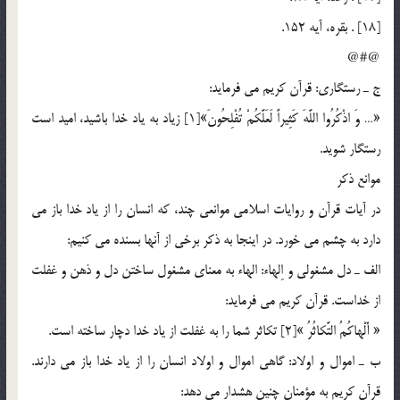
[18] . بقره، آيه 152.
@#@
ج ـ رستگاري: قرآن كريم مي فرمايد:
«… وَ اذْكُرُوا اللَّهَ كَثِيراً لَعَلَّكُمْ تُفْلِحُونَ»[1] زياد به ياد خدا باشيد، اميد است
رستگار شويد.
موانع ذكر
در آيات قرآن و روايات اسلامي موانعي چند، كه انسان را از ياد خدا باز مي
دارد به چشم مي خورد. در اينجا به ذكر برخي از آنها بسنده مي كنيم:
الف ـ دل مشغولي و اِلهاء: الهاء به معناي مشغول ساختن دل و ذهن و غفلت
از خداست. قرآن كريم مي فرمايد:
« أَلْهاكُمُ التَّكاثُرُ »[2] تكاثر شما را به غفلت از ياد خدا دچار ساخته است.
ب ـ اموال و اولاد: گاهي اموال و اولاد انسان را از ياد خدا باز مي دارند.
قرآن كريم به مؤمنان چنين هشدار مي دهد: