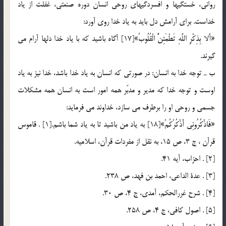
رواني، خستگيها و افسردگيهاي روحي انسان دوره صنعتي، غفلت از ياد
خداست. براي آرامش دل بايد به ياد خدا روي آورد:
«أَلا بِذِكْرِ اللَّهِ تَطْمَئِنُّ الْقُلُوبُ»[17] آگاه باشيد كه با ياد خدا دلها آرام مي
گيرند.
ب ـ توجه خدا به انسان: در صورتي كه انسان به ياد خدا باشد، خدا نيز به ياد
اوست و توجه خدا كه مدير و مدبّر همه امور است به انسان همه مشكلات
جسمي و روحي او را برطرف مي سازد، خداوند مي فرمايد:
«فَاذْكُرُونِي أَذْكُرْكُمْ»[18] به ياد من باشيد تا به ياد شما باشم.[1] . قاموس
قرآن ، ج 3، ص 15، به نقل از مفردات قرآن، اسلاميه.
[2] . احزاب، آيه 41.
[3] . عدة الداعي، احمد بن فهد، ص 238.
[4] . شرح غررالحكم، آمدي، ج 4، ص 30.
[5] . اصول كافي، ج 4، ص 258.