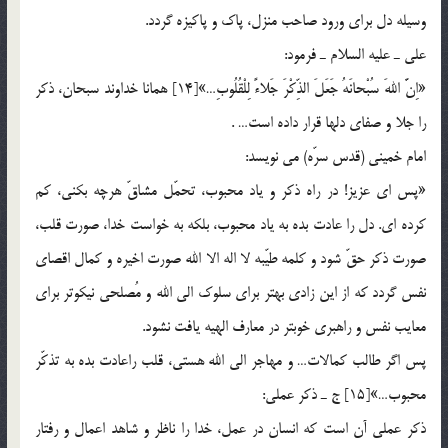
وسيله دل براي ورود صاحب منزل، پاك و پاكيزه گردد.
علي ـ عليه السلام ـ فرمود:
«اِنَّ اللهَ سُبْحانَهُ جَعَلَ الذِّكْرَ جَلاءً لِلْقُلُوبِ…»[14] همانا خداوند سبحان، ذكر
را جلا و صفاي دلها قرار داده است… .
امام خميني (قدس سرّه) مي نويسد:
«پس اي عزيز! در راه ذكر و ياد محبوب، تحمّل مشاقّ هرچه بكني، كم
كرده اي. دل را عادت بده به ياد محبوب، بلكه به خواست خدا، صورت قلب،
صورت ذكر حقّ شود و كلمه طيّبه لا اله الا الله صورت اخيره و كمال اقصاي
نفس گردد كه از اين زادي بهتر براي سلوك الي الله و مُصلحي نيكوتر براي
معايب نفس و راهبري خوبتر در معارف الهيه يافت نشود.
پس اگر طالب كمالات… و مهاجر الي الله هستي، قلب راعادت بده به تذكّر
محبوب…»[15] ج ـ ذكر عملي:
ذكر عملي آن است كه انسان در عمل، خدا را ناظر و شاهد اعمال و رفتار