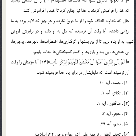
«وَ لا تَكُونُوا كَالَّذِينَ نَسُوا اللَّهَ فَأَنْساهُمْ أَنْفُسَهُمْ»[13] از آن كساني نباشيد
كه خدا را فراموش كردند و خدا نيز چنان كرد تا خود را فراموش كنند.
حال كه خداوند الطاف خود را از ما دريغ نكرده و هر چيز كه لازم بوده به ما
ارزاني داشته، آيا وقت آن نرسيده كه دل به او داده و در برابرش فروتن
باشيم، به او پناه بريم تا از بن بستها و گرفتاري‎ها، اضطراب‎ها، دلهره‎ها، پوچي‎ها،
بي هدفي‎ها، بي بند و باري‎ها و افسارگسيختگي‎ها نجات يابيم.
«أَ لَمْ يَأْنِ لِلَّذِينَ آمَنُوا أَنْ تَخْشَعَ قُلُوبُهُمْ لِذِكْرِ اللَّهِ…»[14] آيا مؤمنان را وقت
آن نرسيده است كه دلهايشان در برابر ياد خدا فروهيده شود.
[1] . جمعه، آيه 10.
[2] . تكاثر، آيه 1.
[3] . منافقون، آيه 9.
[4] . حجر، آيه 3.
[5] . نجم، آيه 29.
[6] . تحف العقول، ترجمه علي اكبر غفاري، ص 42، اسلاميه.