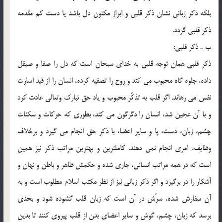
بلكه ذكر زباني نشان ذكر قلبي و ابراز مكنون دل باشد يا دست كم مقدمه
ذكر قلبي گردد.
ب ـ ذكر قلبي:
ذكر قلبي همان توجه قلبي به خداي سبحان است كه دل را صفا و صيقل
داده، جلوه گاه محبوب مي كند و روح را تصفيه كرده، انسان را از قيد اسارت
نفس مي رهاند. اگر قلب به تذكّر محبوب و ياد حق تبارك وتعالي عادت كرد
و با آن عجين شد، انسان را دگرگون مي كند، بطوري كه حركات و سكنات
چشم، زبان، دست، پا و ساير اعضا، با ذكر حق انجام مي گيرد و برخلاف
وظايف، امري انجام نمي دهند. كاملترين و بهترين مراتب ذكر نيز همين
است كه در همه مراتب انساني، جاري شده و حكمش ظاهر و باطن و نهان و
آشكار را در برگيرد و اگر ذكر زباني نيز از نظر مكتب اسلام مطلوب است و به
آن سفارش شده، سرّش در آن است كه زبان قلب گشوده شود و بحدي
برسد كه زبان، چشم، گوش و ساير اعضاي بدن از قلب پيروي كنند تا بدين