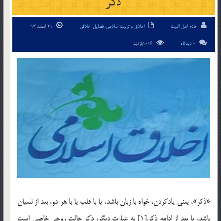
ذکر
خادم اهل البیت
اخلاق و تربیت اسلامی
,
فضایل اخلاقی
21 اسفند 93
0 دیدگاه
1016بازدید
«ذكر»، يعني يادكردن، خواه با زبان باشد، يا با قلب يا با هر دو، بعد از نسيان
باشد، يا بعد از ادامه ذكر.[1] به عبارت ديگر، ذكر حالت روحي خاصي است