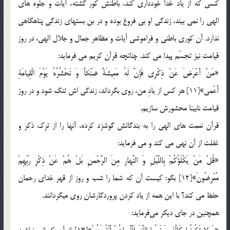
كسي كه از ياد خدا خودداري كند، باطنش كور گشته، آيات و جلوه هاي
الهي را نمي بيند، زندگي او بي فروغ بوده و در بن بستهاي زندگي پناهگاهي
ندارد. آن كوري باطني و فراموشي آيات و مظاهر جمال و جلال الهي، در روز
قيامت نيز تجسّم پيدا مي كند. چنانچه قرآن كريم مي فرمايد:
«مَنْ أَعْرَضَ عَنْ ذِكْرِي فَإِنَّ لَهُ مَعِيشَةً ضَنْكاً وَ نَحْشُرُهُ يَوْمَ الْقِيامَةِ
أَعْمي»[11] هر كس از يادِ من، روي بگرداند، زندگي اش تنگ شود و در روز
قيامت نابينا محشورش سازيم.
قرآن نعمت هاي الهي را به بندگانش گوشزد كرده، آنها را از ترك ذكر و
غفلت از آن نهي مي كند و مي فرمايد:
«قُلْ مَنْ يَكْلَؤُكُمْ بِاللَّيْلِ وَ النَّهارِ مِنَ الرَّحْمنِ بَلْ هُمْ عَنْ ذِكْرِ رَبِّهِمْ
مُعْرِضُونَ»[12] بگو: كيست آن كه شما را شب و روز از قهر خداي رحمان
حفظ مي كند؟ با اين همه از ياد كردن پروردگارشان روي مي‏‏گردانند.
همچنين در جاي ديگر مي‎فرمايد: