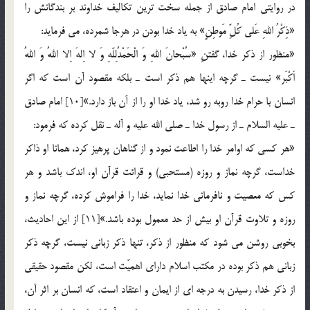
در روايتي امام صادق از جمله سخت ترين تكاليف خداوند بر بندگانش را
«ذِكْرُ اللهِ عَلي كُلِّ مَوطِنٍ» به ياد خدا بودن در هرجا شمرده، مي فرمايد:
«منظور از ذكر خدا، گفتنِ «سُبْحانَ اللهِ وَ الْحَمْدُلِلّهِ وَ لا اِلهَ اِلا اللهُ وَ اللهُ
اَكْبَر» نيست ـ گرچه اينها هم ذكر است ـ بلكه مقصود آن است كه اگر
انسان با حرام خدا روبه رو شد، ياد خدا او را از آن باز دارد.»[10] امام صادق
ـ عليه السلام ـ از رسول خدا ـ صلي الله عليه و آله ـ نقل كرده كه فرمود:
«هر كسي كه اوامر خدا را اطاعت نمود و از گناهان پرهيز كرد، همانا او ذاكر
خداست، گرچه نماز و روزه (مستحبي) و قرائت قرآن او، اندك باشد و هر
كس كه معصيت و نافرماني خدا نمايد، خدا را فراموش كرده، گرچه نماز و
روزه و تلاوت قرآن او بيش از حد معمول بوده باشد.»[11] از اين احاديث،
بخوبي روشن مي شود كه منظور از ذكر، تنها ذكر زباني نيست، گرچه ذكر
زباني هم ذكر بوده در مكتب اسلام داراي اهميّت است، لكن مقصود حقيقي
از ذكر خدا، رسيدن به درجه اي از ايمان و اعتقاد است، كه انسان بر اثر آن،