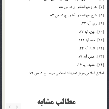
[7] . شرح غررالحكم، ج 5، ص 88.
[8] . شرح غررالحكم، آمدي، ج 5، ص 87.
[9] . زمر، آيه 22.
[10] . جن، آيه 17.
[11] . طه، آيه 124.
[12] . انبيا، آيه 42.
[13] . حشر، آيه 19.
[14] . حديد، آيه 16.
اخلاق اسلامي،مركز تحقيقات اسلامي سپاه ـ ج 1، ص 79
مطالب مشابه