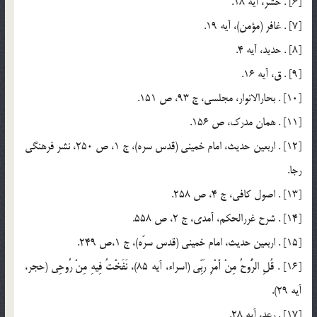
[6] . حشر، آيه 18.
[7] . غافر (مؤمن)، آيه 19.
[8] . حديد، آيه 4.
[9] . ق، آيه 16.
[10] . بحارالانوار، مجلسي، ج 93، ص 151.
[11] . همان مدرك، ص 156.
[12] . اربعين حديث، امام خميني (قدس سره)، ج 1، ص 250، نشر فرهنگي
رجا.
[13] . اصول كافي، ج 4، ص 258.
[14] . شرح غررالحكم، آمدي، ج 2، ص 558.
[15] . اربعين حديث، امام خميني (قدس سرّه)، ج 1،‌ص 249.
[16] . قُلِ الرُّوحُ مِنْ أَمْرِ رَبِّي (اسراء، آيه 85)، نَفَخْتُ فِيهِ مِنْ رُوحِي (حجر،
آيه 29).
[17] . رعد، آيه 28.