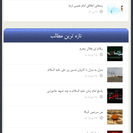
پندهاي اخلاقي امام خميني (ره)
30 تیر 03
تازه ترین مطالب
سلام ای هلال محرم
25 خرداد 05
منزل به منزل با کاروان حسین بن علی علیه السلام
25 خرداد 05
پاسخ امام زمان علیه السلام به چند شبهه عاشورایی
25 خرداد 05
من سرزمین کربلا
25 خرداد 05