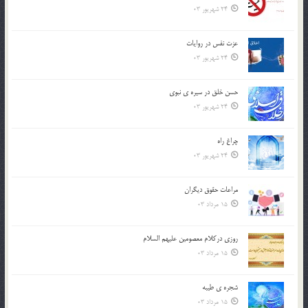
24 شهریور 03
عزت نفس در روايات
24 شهریور 03
حسن خلق در سيره ي نبوي
24 شهریور 03
چراغ راه
24 شهریور 03
مراعات حقوق ديگران
15 مرداد 03
روزي دركلام معصومين عليهم السلام
15 مرداد 03
شجره ي طيبه
15 مرداد 03