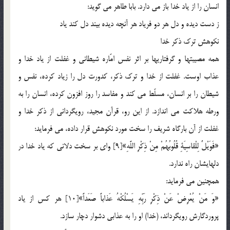
انسان را از ياد خدا باز مي دارد. بابا طاهر مي گويد:
ز دست ديده و دل هر دو فرياد هر آنچه ديده بيند دل كند ياد
نكوهش ترك ذكر خدا
همه مصيبتها و گرفتاريها بر اثر نفس امّاره شيطاني و غفلت از ياد خدا و
عذاب اوست. غفلت از خدا و ترك ذكر، كدورت دل را زياد كرده، نفس و
شيطان را بر انسان، مسلّط مي كند و مفاسد را روز افزون كرده، انسان را به
ورطه هلاكت مي اندازد. از اين رو، قرآن مجيد، رويگرداني از ذكر خدا و
غفلت از آن بارگاه شريف را سخت مورد نكوهش قرار داده، مي فرمايد:
«فَوَيْلٌ لِلْقاسِيَةِ قُلُوبُهُمْ مِنْ ذِكْرِ اللَّهِ»[9] واي بر سخت دلاني كه ياد خدا در
دلهايشان راه ندارد.
همچنين مي فرمايد:
«وَ مَنْ يُعْرِضْ عَنْ ذِكْرِ رَبِّهِ يَسْلُكْهُ عَذاباً صَعَداً»[10] هر كس از ياد
پروردگارش رويگرداند، (خدا) او را به عذابي دشوار دچار سازد.