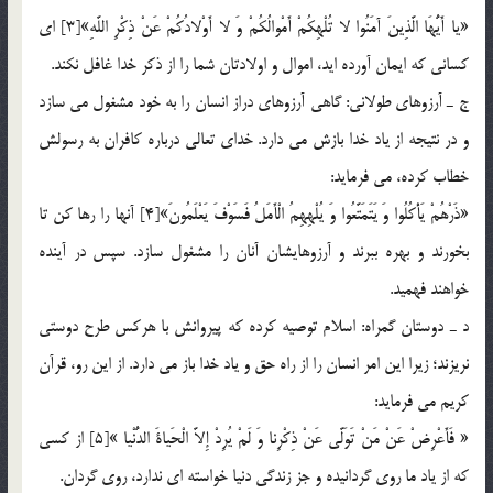
«يا أَيُّهَا الَّذِينَ آمَنُوا لا تُلْهِكُمْ أَمْوالُكُمْ وَ لا أَوْلادُكُمْ عَنْ ذِكْرِ اللَّهِ»[3] اي
كساني كه ايمان آورده ايد، اموال و اولادتان شما را از ذكر خدا غافل نكند.
ج ـ آرزوهاي طولاني: گاهي آرزوهاي دراز انسان را به خود مشغول مي سازد
و در نتيجه از ياد خدا بازش مي دارد. خداي تعالي درباره كافران به رسولش
خطاب كرده، مي فرمايد:
«ذَرْهُمْ يَأْكُلُوا وَ يَتَمَتَّعُوا وَ يُلْهِهِمُ الْأَمَلُ فَسَوْفَ يَعْلَمُونَ»[4] آنها را رها كن تا
بخورند و بهره ببرند و آرزوهايشان آنان را مشغول سازد. سپس در آينده
خواهند فهميد.
د ـ دوستان گمراه: اسلام توصيه كرده كه پيروانش با هركس طرح دوستي
نريزند؛ زيرا اين امر انسان را از راه حق و ياد خدا باز مي دارد. از اين رو، قرآن
كريم مي فرمايد:
« فَأَعْرِضْ عَنْ مَنْ تَوَلَّى عَنْ ذِكْرِنا وَ لَمْ يُرِدْ إِلاَّ الْحَياةَ الدُّنْيا »[5] از كسي
كه از ياد ما روي گردانيده و جز زندگي دنيا خواسته اي ندارد، روي گردان.