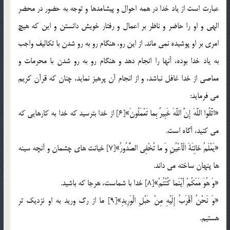
عبارت است از ياد خدا در همه احوال و پيشامدها و توجه به حضور در محضر
الهي و او را حاضر و ناظر بر اعمال و رفتار خويش دانستن و اين كه هيچ
امري بر او پوشيده نمي ماند. از اين رو، هنگام رو به رو شدن با تكاليف واجب
به ياد خدا بوده، آنها را انجام دهد و هنگام رو به رو شدن با محرمات و
معاصي از خدا غافل نباشد، و از انجام آن پرهيز نمايد، چنان كه قرآن كريم
مي فرمايد:
«اتَّقُوا اللَّهَ إِنَّ اللَّهَ خَبِيرٌ بِما تَعْمَلُونَ»[6] از خدا بترسيد كه خدا به كارهايي كه
مي كنيد، آگاه است.
«يَعْلَمُ خائِنَةَ الْأَعْيُنِ وَ ما تُخْفِي الصُّدُورُ»[7] خيانت هاي چشمان و آنچه سينه
ها پنهان ساخته مي داند.
«وَ هُوَ مَعَكُمْ أَيْنَما كُنْتُمْ»[8] خدا با شماست، هرجا كه باشيد.
«وَ نَحْنُ أَقْرَبُ إِلَيْهِ مِنْ حَبْلِ الْوَرِيدِ»[9] ما از رگ وريد به او نزديك تر
هستيم.