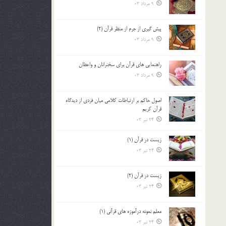
9 مرداد 03
پيش گيري از جرم از منظر قرآن (2)
9 مرداد 03
راهنمایی های قرآن برای سخنرانان و واعظان
9 مرداد 03
اصول حاكم بر ارتباطات كلامى ميان فردى از ديدگاه
قرآن كريم
24 تیر 03
زیست در قرآن (1)
24 تیر 03
زیست در قرآن (2)
24 تیر 03
معلم نمونه درآموزه هاي قرآني (1)
24 تیر 03