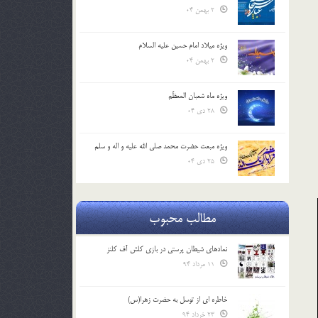
2 بهمن 04
ویژه میلاد امام حسین علیه السلام
2 بهمن 04
ویژه ماه شعبان المعظّم
28 دی 04
ویژه مبعث حضرت محمد صلی الله علیه و اله و سلم
25 دی 04
مطالب محبوب
نمادهای شیطان پرستی در بازی کلش آف کلنز
11 مرداد 94
خاطره ای از توسل به حضرت زهرا(س)
نهي از پرخوري و اسراف در قرآن کريم
23 خرداد 94