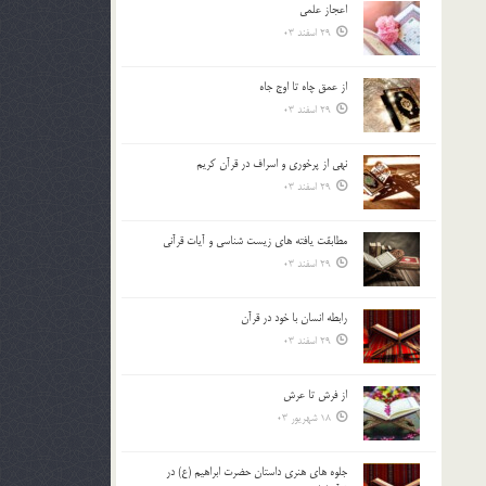
اعجاز علمی
بالا
29 اسفند 03
و
پایین
استفاده
از عمق چاه تا اوج جاه
کنید.
29 اسفند 03
نهي از پرخوري و اسراف در قرآن کريم
29 اسفند 03
مطابقت یافته های زیست شناسی و آیات قرآنی
29 اسفند 03
رابطه انسان با خود در قرآن
29 اسفند 03
از فرش تا عرش
18 شهریور 03
جلوه هاي هنري داستان حضرت ابراهيم (ع) در