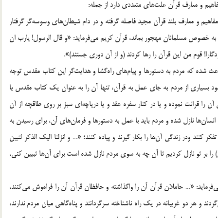
علت‎هاي متعددي دارد از جمله:
1. تلاش و توطئه شياطين جني و انسي باعث شده كه مردم از مفاهيم و معارف بلند قرآن مجيد فاصله گرفته و در دام شيطان‎هاي وسوسه‎گر گرفتار
آيند و با آموزه‎هاي قرآن كريم بيگانه شوند و قرآن در ميان آن‎ها به خصوص مسلمانان مهجور بماند، قرآن كريم مي‎فرمايد: «و قال الرسول! يارب ان
2. فراموش كردن مفاهيم و معارف قرآن كريم وغفلت از آنها، باعث شده كه مردم به دستورها و پيام‎هاي راه‎گشا و هدايت‎گر اين كتاب مقدس توجه
د بسياري از مردم به جاي عمل به قرآن، تنها آن را به عنوان يك كتاب مقدس يا
به قصد ثواب آن را تلاوت مي‎كنند و يا در مراسم ختم مرده‎گان آن را قرائت نموده و يا در كنار سفره عقد و يا درياچه‎اي سبز بر روي طاقچه از آن
نگهداري مي‎كنند!! در حالي كه قرآن كريم براي هدايت و تربيت انسان‎ها نازل شده و مردم بايد با عمل به دستورها و فرمان‎هاي آن، براي رسيدن به
كمال و نزديك شدن به خداوند را بپيمايند و در آيات آن تدبر و تفكر كنند ودر زندگي آن‎ها را بكار گيرند و پياده كنند؛ «… و انزلنا اليك الذكر لتبين
للناس ما نزل اليهم و لعلهم يتفكرون؛[21]… و ما اين ذكر (قرآن) را بر تو نازل كرديم تا آن چه به سوي مردم نازل شده است براي آن‎ها تبيين كني،
3. حضرت علي ـ عليه السّلام ـ درباره مهجوريت قرآن كريم مي‎فرمايد: «… حاملان قرآن آن را واگذاشته و حافظان قرآن آن را فراموش مي‎كنند،
پس در آن روزقرآن و پيروانش از ميان مردم رانده و مهجور مي‎گردند و هر دو غريبانه در يك راه ناشناخته سرگردانند و پناه‎گاهي ميان مردم ندارند،