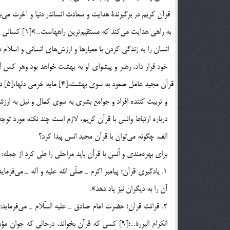
ق
و تربيت كننده افراد و جوامع بشري به سوي كمال و نيل به ارز
درباره ارتباط وانس با قرآن كريم، لازم است چند نكته مورد توجه 
الف. چگونه مي‎توان با قرآن مجيد انس پيدا كرد؟
براي بهره‎مندي و اُنس با قرآن بايد مراحلي را طي كرد از جمله:
آن را به ديگران نيز ياد دهد».
2. قرائت ق
الكرام البررة…؛[9] كسي كه قرآن بخواند، درحالي 