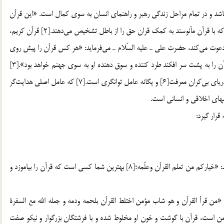
رآن كريم در برگيرندة هدايت و سعادت انساندر دنيا و آخرت مي‎باشد و در تمام مراحل زندگي رهبر و راهنماي انسان به سوي كمال است. «اين قرآن
به راهي هدايت مي‎كند كه مستقيم‎ترين راههاست…»[1] كساني كه با قرآن مأنوسند به كمك قران حق را از باطل تشخيص مي‎دهند.[2] قرآن كريم،
انسان را به زندگي كردن با معيارها و ارزش‎هاي انساني و اسلام دعوت مي‎كند، حضرت علي ـ عليه السّلام ـ مي‎فرمايد: «هر كس قرآن را پيش روي
خود قرار داد، رهبر و پيشواي او به بهشت خواهد بود وهر كس آن را به پشت سر افكند طرد كننده و سوق دهنده او به سوي جهنم خواهد بود».[3]
قرآن مجيد عامل صعود به سوي بهشت،[4] مايه خرمي دلها،[5] درياي بي‎كران معرفت[6] و يگانه عامل توانگري است.[7] كه عامل اصلي هدايت‎گر
شهاي اخلاقي و انساني است.
قرار گيرد:
1. يادگيري قرآن؛ پيامبر اكرم ـ صلّي الله عليه و آله ـ مي‎فرمايد: «خياركم من تعلم القرآن وعلّمه؛[8] بهترين شما كسي است كه قرآن را بياموزد و
رآن؛ حضرت امام صادق ـ عليه السّلام ـ مي‎فرمايد: «من قرأ القرآن و هو شاب مؤمن اختلط القرآن بلحمه ودمه و جعله الله مع السفرة
كه جوان مؤمن است، قرآن با گوشت و خون او مخلوط شده و با فرشتگان بزرگوار و نيكو صفت