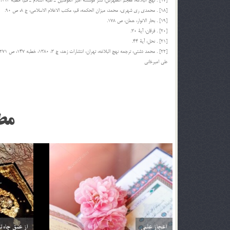
[17] . نهج البلاغه، معجم المفهرس، نشر مؤسسه امير المؤمنين ـ عليه السّلام ـ قم، خطبة 193، ص 12.
[18] . محمدي ري شهري، محمد، ميزان الحكمه، قم، مكتب الاعلام الاسلامي، ج 8، ص 90.
[19] . بحار الانوار، همان، ص 178.
[20] . فرقان، آية 30.
[21] . نحل، آية 44.
[22] . محمد دشتي، ترجمه نهج البلاغه، تهران، انتشارات زهد، چ 3، 1380، خطبه 147، ص 271.
علي اميرخاني
مط
ه انسان با خود در قرآن
از فرش تا عرش