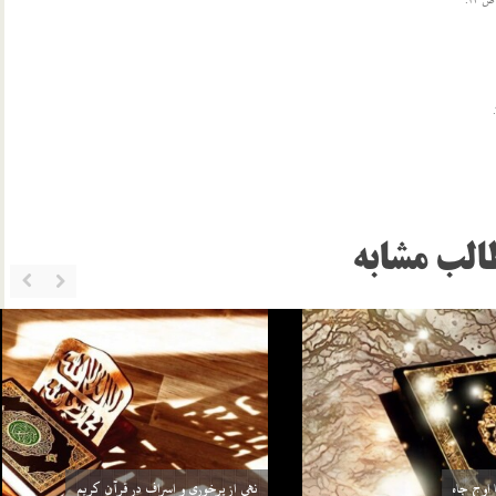
الب مشابه
اعجاز علمی
از عمق چاه تا اوج جاه