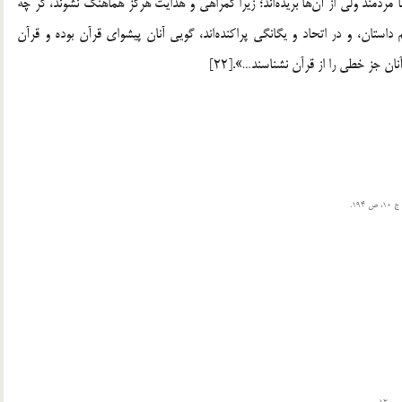
پس قرآن و پيروانش در ميان مردمند، ولي گويا حضور ندارند، با مردمند ولي از آن‎ها بريده‎اند؛ زيرا گمراهي و هدايت هرگز هماهنگ نشوند، گر چه
كنار يكديگر قرار گيرند، مردم در آن روز، درجدايي و تفرقه هم داستان، و در اتحاد و يگانگي پراكنده‎اند، گويي آنان پيشواي قرآن بوده و قرآن
ان جز خطي را از قرآن نشناسند…».[22]