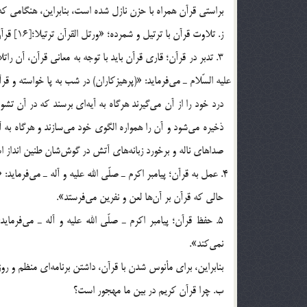
براستي قرآن همراه با حزن نازل شده است، بنابراين، هنگامي كه قرآن مي‎خوانيد گريه كنيد و اگر گريه نكرديد حالت گريه 
ز. تلاوت قرآن با ترتيل و شمرده؛ «ورتل القرآن ترتيلا؛[16] قرآن را با دقت و تأني بخوان».
صداهاي ناله و برخورد زبانه‎هاي آتش در گوش‎شان طنين انداز است»[17].
حالي كه قرآن بر آن‎ها لعن و نفرين مي‎فرستد».
نمي‎كند».
بنابراين، براي مأنوس شدن با قرآن، داشتن برنامه‎اي منظم و روزانه براي قرائت و عمل به موارد و عوامل مذكور لازم است.
ب. چرا قرآن كريم در بين ما مهجور است؟