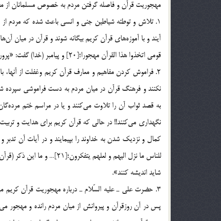
مهجوريت قرآن و فاصله گرفتن مردم به خصوص مسلمانان از مفاهيم و معارف قرآن 
قومي اتخذوا هذا القرآن مهجورا؛[20] و پيامبر (خدا) گفت: «پروردگارا! قوم من اين قرآن را رها كردند (و از آن دوري جستند)».
نكنند و فرهنگ قرآن در ميان مردم به دست فراموشي سپرده شو
شايد انديشه كنند».