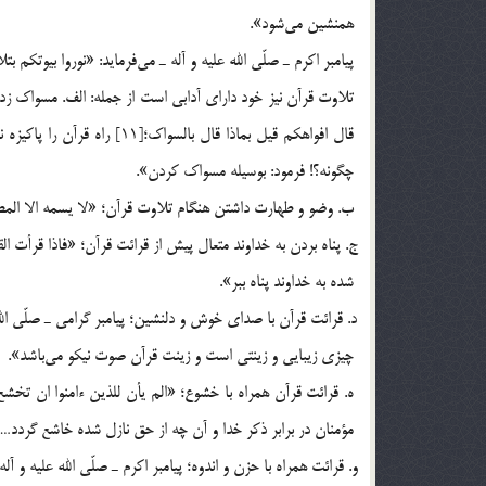
همنشين مي‎شود».
پيامبر اكرم ـ صلّي الله عليه و آله ـ مي‎فرمايد: «نوروا بيوتكم بتلاوة القرآن…»؛[10] خانه‎هاي خود را با تلاوت قرآن نوراني كنيد».
قال افواهكم قيل بماذا قال ب
چگونه؟! فرمود: بوسيله مسواك كردن».
ب. وضو و طهارت داشتن هنگام تلاوت قرآن؛ «لا يسمه الا المطهرون؛[12] جز پاكان بر آن د
شده به خداوند پناه ببر».
چيزي زيبايي و زينتي است و زينت قرآن صوت نيكو مي‎باشد».
مؤمنان در برابر ذكر خدا و آن چه از حق نازل شده خاشع گردد…