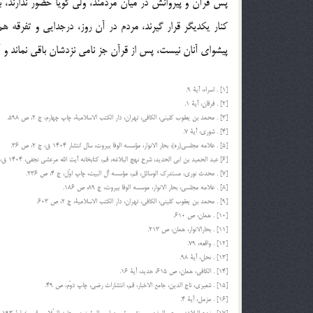
پيشواي آنان نيست، پس از قرآن جز نامي نزدشان باقي نماند و آن
[1] . اسراء، آية 9.
[2] . فرقان، آية 1.
[3] . محمد بن يعقوب كليني، الكافي، تهران، دار الكتب الاسلامية، چاپ چهارم، ج 2، ص 598.
[4] . شوري، آية 7.
[5] . علامه مجلسي(ره)، بحار الانوار، مؤسسه الوفا بيروت، سال انتشار 1404 ق، ج 2، ص 36.
[6] عبد الحميد بن ابي الحديد، شرح نهج البلاغه، قم، كتابخانه آيت الله مرعشي نجفي، 1404 ق، ج 10، ص 194.
[7] . محدث نوري، مستدرك الوسائل، قم، مؤسسه آل البيت، چاپ اوّل، ج 4، ص 236.
[8] . علامه مجلسي، بحار الانوار، موسسه الوفا بيروت، ج 89، ص 186.
[9] . محمد بن يعقوب كليني، الكافي، تهران، دار الكتب الاسلامية، ج 2، ص 603.
[10] . همان، ص 610.
[11] . بحارالانوار، همان، ص 213.
[12] . واقعه، 79.
[13] . نحل، آية 98.
[14] . الكافي، همان، ص 615، حديد، آية 16.
[15] . شعيري، تاج الدين، جامع الاخبار، قم، انتشارات رضي، چاپ دوّم، ص 49.
[16] . مزمل، آية 4.