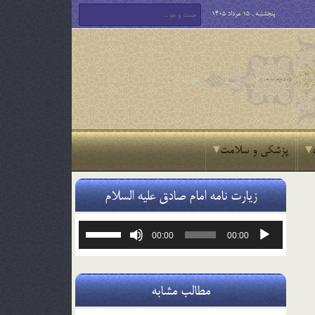
پنجشنبه , 15 مرداد 1405
پزشکی و سلامت
زیارت نامه امام صادق علیه السلام
پخش‌کننده
برای
00:00
00:00
صوت
افزایش
یا
کاهش
صدا
مطالب مشابه
از
کلیدهای