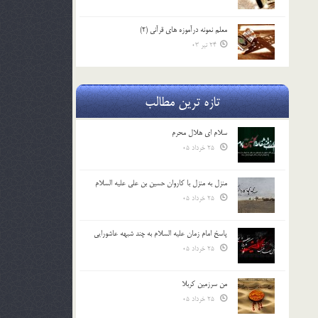
معلم نمونه درآموزه هاي قرآني (2)
24 تیر 03
تازه ترین مطالب
سلام ای هلال محرم
25 خرداد 05
منزل به منزل با کاروان حسین بن علی علیه السلام
25 خرداد 05
پاسخ امام زمان علیه السلام به چند شبهه عاشورایی
25 خرداد 05
من سرزمین کربلا
25 خرداد 05