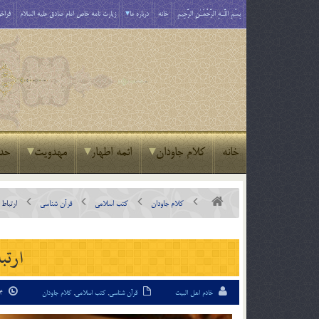
بِسْمِ اللَّـهِ الرَّحْمَـٰنِ الرَّحِيمِ
خانه
درباره ما
زیارت نامه خاص امام صادق علیه السلام
فراخو
خانه
کلام جاودان
ائمه اطهار
مهدویت
حد
کلام جاودان
کتب اسلامی
قرآن شناسی
ارتباط 
ارتب
خادم اهل البیت
قرآن شناسی
,
کتب اسلامی
,
کلام جاودان
14 اردیبهشت 94