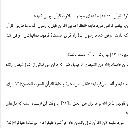
تلاوت قرآن نيز خود داراي آدابي است از جمله: الف. مسواك زدن، پيامبر گرامي مي‎فرمايد: «نظفوا طريق القرآن قيل يا رسول الله و ما طريق القرآن
السواك؛[11] راه قرآن را پاكيزه نگه داريد. عرض شد يا رسول الله! راه قرآن چيست؟ فرمود: دهانهايتان. عرض شد:
ست نزنند».
ج. پناه بردن به خداوند متعال پيش از قرائت قرآن؛ «فاذا قرأت القرآن فاستغذ بالله من الشيطان الرجيم؛ وقتي كه قرآن مي‎خواني از (شرّ) شيطان رانده
د. قرائت قرآن با صداي خوش و دلنشين؛ پيامبر گرامي ـ صلّي الله عليه و آله ـ مي‎فرمايد: «لكل شيء حلية و حلية القرآن الصوت الحسن؛[13] براي
ه. قرائت قرآن همراه با خشوع؛ «الم يأن للذين ءامنوا ان تخشع قلوبهم لذكر الله و ما نزل من الحق…؛[14] آيا وقت آن نرسيده است كه دل‎هاي
»
و. قرائت همراه با حزن و اندوه؛ پيامبر اكرم ـ صلّي الله عليه و آله ـ مي‎فرمايد: «ان القرآن نزل بالحزن فاذا قرأ نموه فابكوا فان لم تبكوا فتباكوا»[15]