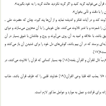
را به خود بگيريد».
3. تدبر در قرآن؛ قاري قرآن بايد با توجه به معاني قرآن، آن راتلاوت كند و در آيات تفكر و انديشه نمايد و از آن‎ها پند گيرد، چنان كه حضرت علي ـ
عليه السّلام ـ مي‎فرمايد: «(پرهيزكاران) در شب به پا خواسته و قرآن را شمرده و با تدبر تلاوت مي‎كنند، جان خويش را با آن محزون مي‎سازند و دواي
درد خود را از آن مي‎گيرند هرگاه به آيه‎اي برسند كه در آن تشويق باشد، با علاقه و اميد به آن روي مي‎آورند و روح و جانشان با شوق بسيار در آن
ذخيره مي‎شود و آن را همواره الگوي خود مي‎سازند و هرگاه به آيه‎اي برسند كه در آن بيم باشد، گوش‎هاي دل خود را براي شنيدن آن باز مي‎كنند و
4. عمل به قرآن؛ پيامبر اكرم ـ صلّي الله عليه و آله ـ مي‎فرمايد: «ربّ تال للقرآن و القرآن يلعنه؛[18] چه بسيار كساني كه قرآن را تلاوت مي‎كنند، در
5. حفظ قرآن؛ پيامبر اكرم ـ صلّي الله عليه و آله ـ مي‎فرمايد: «لا يعذب الله قلبا وعي القرآن؛[19] خداوند قلبي را كه ظرف قرآن باشد، عذاب