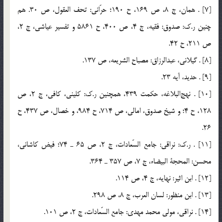
[7] . همان، ج 8، ص 169، ح 190؛ حرّاني: تحف العقول، ص 30. هم
چنين ر.ك: صدوق: فقيه، ج 4، ص 400، ح 5861 و تفسير عياشي، ج 2،
ص 211، ح 42.
[8] . گيلاني، عبدالرزاق: مصباح الشريعه، ص 137.
[9] . حديد، آيه 23.
[10] . نهج‌البلاغه، حكمت 439، همچنين ر.ك: كليني، كافي، ج 2، ص
128، ح 4؛ و شيخ صدوق، امالي، ص 714، ح 984، و خصال، ص 437، ح
26.
[11] . ر.ك: نراقي: جامع السّعادات، ج 2، ص 65 ـ 74؛ فيض كاشاني،
محسن: المحجة البيضاء، ج 7، ص 357 ـ 364.
[12] . ابن اثير: نهايه، ج 4، ص 114.
[13] . ابن منظور: لسان العرب، ج 8، ص 298.
[14] . نراقي، مولي محمد مهدي: جامع السّعادات، ج 2، ص 101.