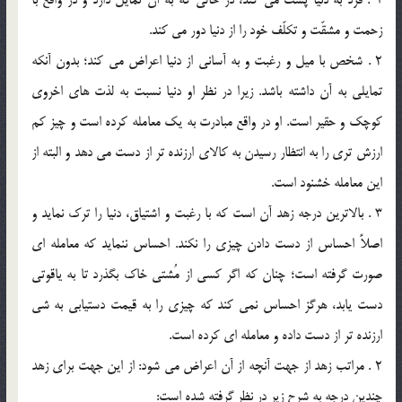
1 . فرد به دنيا پشت مي كند، در حالي كه به آن تمايل دارد و در واقع با
زحمت و مشقّت و تكلّف خود را از دنيا دور مي كند.
2 . شخص با ميل و رغبت و به آساني از دنيا اعراض مي كند؛ بدون آنكه
تمايلي به آن داشته باشد. زيرا در نظر او دنيا نسبت به لذت هاي اخروي
كوچك و حقير است. او در واقع مبادرت به يك معامله كرده است و چيز كم
ارزش تري را به انتظار رسيدن به كالاي ارزنده تر از دست مي دهد و البته از
اين معامله خشنود است.
3 . بالاترين درجه زهد آن است كه با رغبت و اشتياق، دنيا را ترك نمايد و
اصلاً احساس از دست دادن چيزي را نكند. احساس ننمايد كه معامله اي
صورت گرفته است؛ چنان كه اگر كسي از مُشتي خاك بگذرد تا به ياقوتي
دست يابد، هرگز احساس نمي كند كه چيزي را به قيمت دستيابي به شي
ارزنده تر از دست داده و معامله اي كرده است.
2 . مراتب زهد از جهت آنچه از آن اعراض مي شود: از اين جهت براي زهد
چندين درجه به شرح زير در نظر گرفته شده است: