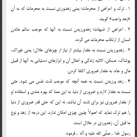
1 . ترك و اعراض از محرمات؛ يعني زهدورزي نسبت به محرمات كه به آن
«زهد واجب» گويند.
2 . اعراض از شبهات؛ زهدورزيدن نسبت به آنها كه موجب سالم ماندن
انسان از ارتكاب محرمات مي گردد.
3 . زهدورزيدن نسبت به مقدار بيشتر از نياز از چيزهاي حلال؛ يعني خوراك،
پوشاك، مسكن، اثاثيه زندگي و امثال آن و ابزارهاي دستيابي به آنها از قبيل
مال و جاه، به مقدار ضروري اكتفا كردن.
4 . زهد ورزيدن نسبت به همه آنچه كه موجب لذت نفس مي شود، حتي
نسبت به مقدار لازم و ضروري از دنيا. به اين معنا كه بهره مندي و استفاده او
از مقدار ضروري نيز براي لذت آن نباشد، نه اين كه حتي قدر ضروري از دنيا
را هم ترك نمايد كه اصولاً چنين چيزي امكان ندارد. اين درجه از زهد و نوع
ما قبل آن، زهدورزي در حلال است.
رسول خدا ـ صلّي الله عليه و آله ـ فرمود: