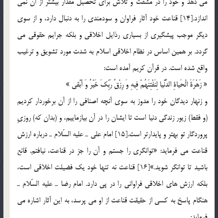
مي دهد و خود را در مشقت و تلاش براي تحصيل مقدار بيشتر از آن نمي
اندازد.[14] قناعت خود آثار فراوان و سودمندي را به دنبال دارد، و از سوي
ديگر موجب پيشگيري از بسياري رذايل اخلاقي و بلكه جرايم حقوقي مي
گردد. بر همين اساس در نظام اخلاقي اسلام به شدت مورد تشويق و ترغيب
واقع شده است. در قرآن كريم آمده است:
« زَهْرَةَ الْحَياةِ الدُّنْيا لِنَفْتِنَهُمْ فِيهِ وَ رِزْقُ رَبِّكَ خَيْرٌ وَ أَبْقي »
و زنهار ديدگان خود را مدوز به سوي آنچه اصنافي را از آن برخوردار كرديم
(و فقط) زيور زندگي دنيا است تا ايشان را در آن بيازماييم، و (بدان كه) روزيِ
پروردگار تو بهتر و پايدارتر است.[15] امام علي ـ عليه السّلام ـ درباره ارزش
قناعت مي فرمايد: «توانگري را جستم و آن را جز در قناعت، نيافتم. قانع
باشيد تا توانگر شويد.»[16] قناعت نه تنها خود يك فضيلت اخلاقي است،
بلكه ارزش هاي اخلاقي فراواني را در پي دارد. امام رضا ـ عليه السّلام ـ
هنگام پاسخ به كسي از حقيقت قناعت از او مي پرسد، به اين آثار اشاره مي
فرمايد: