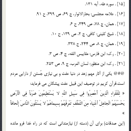
[15] . سوره طه، آيه 131.
[16] . علامه مجلسي: بحارالانوار، ج 69، ص 399، ح 91.
[17] . همان، ج 78، ص 349، ح 6.
[18] . شيخ كليني: كافي، ج 2، ص 139، ح 10.
[19] . همان، ج 8، ص 244، ح 338.
[20] . ر.ك: ابن فارس: مقاييس اللغه، ج 4، ص 3.
[21] . ر.ك: ابن منظور: لسان العرب، ج 9، ص 253.
@#@ يكي از آثار مهم زهد در دنيا عفت و بي نيازي جُستن از دارايي مردم
است.قرآن كريم در توصيف اين قبيل عفت پيشگان مي فرمايد:
« لِلْفُقَراءِ الَّذِينَ أُحْصِرُوا فِي سَبِيلِ اللَّهِ لا يَسْتَطِيعُونَ ضَرْباً فِي الْأَرْضِ
يَحْسَبُهُمُ الْجاهِلُ أَغْنِياءَ مِنَ التَّعَفُّفِ تَعْرِفُهُمْ بِسِيماهُمْ لا يَسْئَلُونَ النَّاسَ إِلْحافاً
»
(اين صدقات) براي آن (دسته از) نيازمنداني است كه در راه خدا فرو مانده