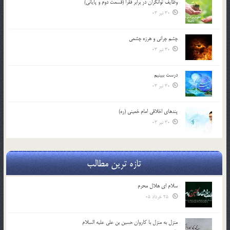
وظایف توانگران در برابر فقرا (قسمت دوم و پایانی)
30 تیر 03
چشم ‏چرانى و هرزه‏ چشمى
30 تیر 03
درست ببينيم
30 تیر 03
پندهاي اخلاقي امام خميني (ره)
30 تیر 03
تازه ترین مطالب
سلام ای هلال محرم
25 خرداد 05
منزل به منزل با کاروان حسین بن علی علیه السلام