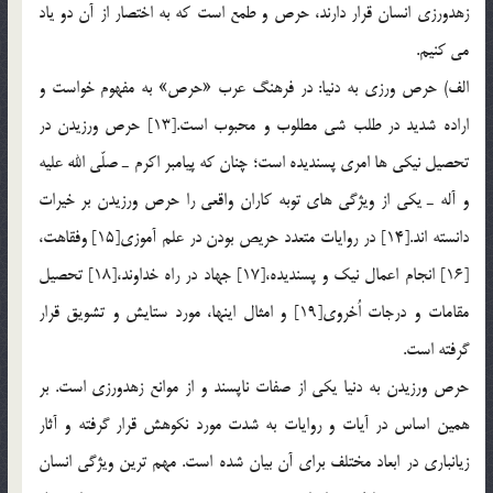
زهدورزي انسان قرار دارند، حرص و طمع است كه به اختصار از آن دو ياد
مي كنيم.
الف) حرص ورزي به دنيا: در فرهنگ عرب «حرص» به مفهوم خواست و
اراده شديد در طلب شي مطلوب و محبوب است.[13] حرص ورزيدن در
تحصيل نيكي ها امري پسنديده است؛ چنان كه پيامبر اكرم ـ صلّي الله عليه
و آله ـ يكي از ويژگي هاي توبه كاران واقعي را حرص ورزيدن بر خيرات
دانسته اند.[14] در روايات متعدد حريص بودن در علم آموزي[15] وفقاهت،
[16] انجام اعمال نيك و پسنديده،[17] جهاد در راه خداوند،[18] تحصيل
مقامات و درجات اُخروي[19] و امثال اينها، مورد ستايش و تشويق قرار
گرفته است.
حرص ورزيدن به دنيا يكي از صفات ناپسند و از موانع زهدورزي است. بر
همين اساس در آيات و روايات به شدت مورد نكوهش قرار گرفته و آثار
زيانباري در ابعاد مختلف براي آن بيان شده است. مهم ترين ويژگي انسان