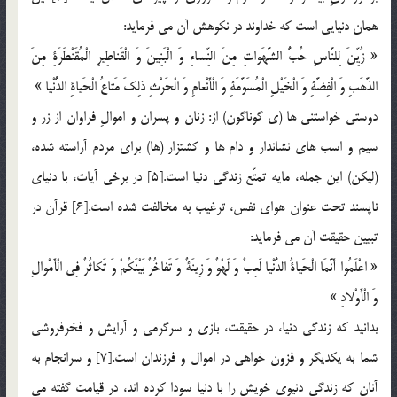
همان دنيايي است كه خداوند در نكوهش آن مي فرمايد:
« زُيِّنَ لِلنَّاسِ حُبُّ الشَّهَواتِ مِنَ النِّساءِ وَ الْبَنِينَ وَ الْقَناطِيرِ الْمُقَنْطَرَةِ مِنَ
الذَّهَبِ وَ الْفِضَّةِ وَ الْخَيْلِ الْمُسَوَّمَةِ وَ الْأَنْعامِ وَ الْحَرْثِ ذلِكَ مَتاعُ الْحَياةِ الدُّنْيا »
دوستي خواستني ها (ي گوناگون) از: زنان و پسران و اموالِ فراوان از زر و
سيم و اسب هاي نشاندار و دام ها و كشتزار (ها) براي مردم آراسته شده،
(ليكن) اين جمله، مايه تمتّع زندگي دنيا است.[5] در برخي آيات، با دنياي
ناپسند تحت عنوان هواي نفس، ترغيب به مخالفت شده است.[6] قرآن در
تبيين حقيقت آن مي فرمايد:
« اعْلَمُوا أَنَّمَا الْحَياةُ الدُّنْيا لَعِبٌ وَ لَهْوٌ وَ زِينَةٌ وَ تَفاخُرٌ بَيْنَكُمْ وَ تَكاثُرٌ فِي الْأَمْوالِ
وَ الْأَوْلادِ »
بدانيد كه زندگي دنيا، در حقيقت، بازي و سرگرمي و آرايش و فخرفروشي
شما به يكديگر و فزون خواهي در اموال و فرزندان است.[7] و سرانجام به
آنان كه زندگي دنيوي خويش را با دنيا سودا كرده اند،‌ در قيامت گفته مي