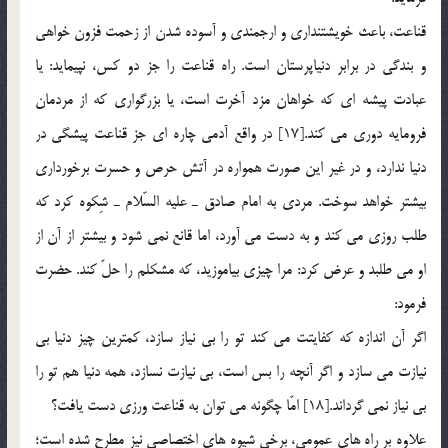
قناعت، باعث خويشتنداري و ارجمندي و آسوده شدن از زحمت فزون خواهي
و بندگي در برابر دنياپرستان است. راه قناعت را جز دو كس، نپيمايد: يا
عبادت پيشه اي كه خواهان مزد آخرت است، يا بزرگواري كه از مردمان
فرومايه دوري مي كند.[17] در واقع آدمي چاره اي جز قناعت پيشگي در
دنيا ندارد، و در غير اين صورت همواره در آتش حرص و حسرت برخورداري
بيشتر خواهد سوخت. مردي به امام صادق ـ عليه السّلام ـ شِكوه كرد كه
طلب روزي مي كند و به دست مي آورد، اما قانع نمي شود و بيشتر از آن از
او مي طلبد و عرض كرد: مرا چيزي بياموزيد، كه مشكلم را حلّ كند. حضرت
فرمود:
اگر آن اندازه كه كفايتت مي كند تو را بي نياز سازد، كمترين چيز دنيا بي
نيازت مي سازد و اگر آنچه را بس است، بي نيازت نسازد، همه دنيا هم تو را
بي نياز نمي گرداند.[18] امّا چگونه مي توان به قناعت ورزي دست يافت؟
علاوه بر راه هاي عمومي، برخي شيوه هاي اختصاصي نيز مطرح شده است؛