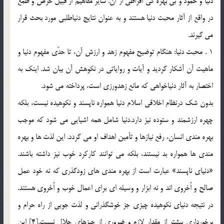
دنيا و خمود و بي بهره گي افراطي از آن. ساير مفاهيم از قبيل حرص و طمع
در واقع از آثار محبت دنيا هستند و به عنوان نتايج دنياطلبي مورد بحث قرار
مي گيرند.
1 . محبت دنيا: هنگام توضيح مفهوم زهد و ارزش آن، تا حدّي مفهوم دنيا و
ماهيت آن آشكار گرديد و آيات و رواياتي در نكوهش آن بيان شد. اينك به
اختصار به آثار دنياخواهي كه مانع زهدورزي است، پرداخته مي شود.
بدون شك درنظام اخلاقي اسلام دنيا همواره ناپسند و نكوهيده نيست، بلكه
چهره ارزشمند و ستوده نيز دارد.دنيا شامل همه اشيايي مي شود كه موجب
بهره مندي انسان، رفع نيازها و تأمين اهداف او مي گردد. اين لذت ها و بهره
مندي ها همواره بد نيستند، بلكه مي توانند كاركرد خوب نيز داشته باشند.
«دنياي ناپسند» عبارت است از بهره مندي هاي زودگذري كه نه خود عمل
صالح و اُخروي اند و نه ابزار و وسيله اي براي اعمال خوب و اُخروي هستند.
در نتيجه دنياي نكوهيده چيزي جز خوشگذراني و لذت جويي از راه حرام و
برخورداريِ بيشتر از مقدار لازم و ضروري از چيزهاي حلال نيست.[4] اين