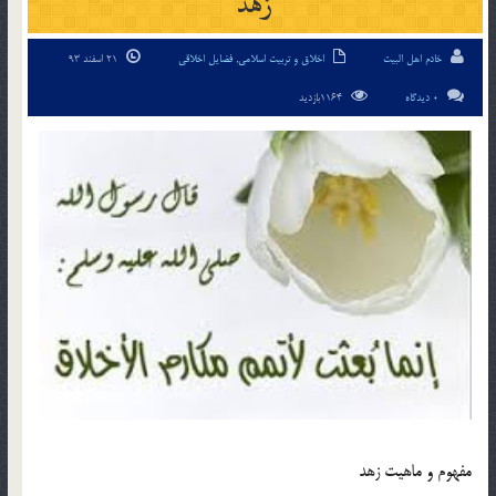
زهد
خادم اهل البیت
اخلاق و تربیت اسلامی
,
فضایل اخلاقی
21 اسفند 93
0 دیدگاه
1164بازدید
مفهوم و ماهيت زهد