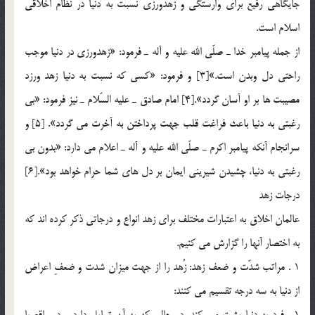
جايگاهي رفيع براي وارستگي و زهدورزي نسبت به دنيا در نظام اخلاقي
اسلام است.
از جمله پيامبر خدا ـ صلّي الله عليه و آله ـ فرمود: «زهدورزي در دنيا موجب
راحتي دل وبدن است.»[3] و فرمود: «كسي كه نسبت به دنيا زهد ورزد
مصيبت ها بر او آسان گردد».[4] امام صادق ـ عليه السّلام ـ نيز فرمود: «بي
رغبتي به دنيا باعث فراغت قلب جهت پرداختن به آخرت مي گردد». [5] و
سرانجام آنكه پيامبر اكرم ـ صلّي الله عليه و آله ـ اعلام مي دارد: «بدون بي
رغبتي به دنيا، چشيدن شيريني ايمان بر دل هاي شما حرام خواهد بود».[6]
درجات زهد
عالمان اخلاق به اعتبارات مختلف براي زهد انواع و درجاتي ذكر كرده اند كه
به اختصار آنها را گزارش مي كنيم.
1 . مراتب شدّت و ضعف زهد: زُهد را از جهت ميزان شدت و ضعفِ اعراض
از دنيا به سه درجه تقسيم مي كنند: