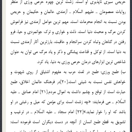
حريص سيري ناپذيري او است. زشت ترين چهره حرص ورزي از منظر
روايات معصومان ـ عليهم السّلام ـ آزمندي عالمان و حكيمان و حريص
بودن نسبت به انجام محرمات است. مهم ترين عوامل آزمندي نيز فراموش
كردن مرگ و محبت دنيا است. ذلت و خواري و ترك جوانمردي و حيا، فرو
رفتن در گناهان وتباه كردن سرانجام و عاقبت، بارزترين آثار آزمندي نسبت
به دنيا است. از توكل و قناعت پيشگي و ذكر و ياد مرگ مي توان به عنوان
شاخص ترين ابزارهاي درمان حرص ورزي به دنيا، ياد كرد.
ب) طمع ورزي: طمع در لغت عرب به مفهوم اشتياق از روي شهوت و
خواهش نفس نسبت به شيئي است.[20]در فرهنگ عالمان اخلاق، طمع
عبارت است از توقع و چشم داشت به اموال مردم.[21] امام صادق ـ عليه
السّلام ـ مي فرمايند: «چه زشت است براي مؤمن كه ميل و رغبتي در او
باشد كه او را خوار نمايد.»[22] امام سجاد ـ عليه السّلام ـ در ترغيب و
تشويق به قطع طمع انسان از آنچه در دست ديگران است فرموده است: