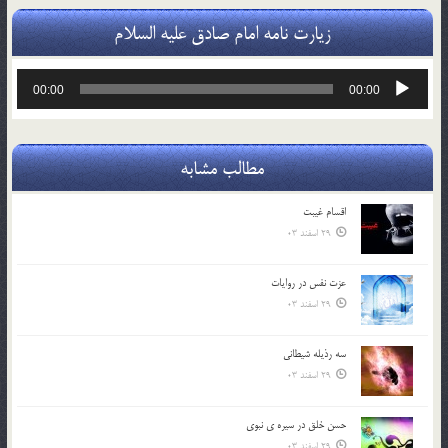
زیارت نامه امام صادق علیه السلام
پخش‌کننده
00:00
00:00
صوت
مطالب مشابه
اقسام غيبت
29 اسفند 03
عزت نفس در روايات
29 اسفند 03
سه رذیله شیطانی
29 اسفند 03
حسن خلق در سيره ي نبوي
29 اسفند 03