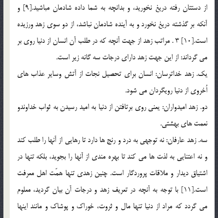
از دستتان رفته دريغ نخوريد، و بدانچه به شما داده شادمان مباشيد.[9] و
آنكه بر گذشته دريغ نخورد و به آينده شادمان نباشد، از دو سوي زهد ورزيده
است.[10] 3 . مراتب زهد از جهت آنچه كه در طلب آن انسان از دنيا روي بر
مي گرداند: از اين جهت زهد داراي درجات سه گانه زير است.
يك. زهد خداترسان: انسان براي تحصيل نجات از آتش وساير عذاب هاي
اُخروي از دنيا رويگردان مي شود.
دو. زهد اميدواران: يعني روي برتافتن از دنيا به اميد رسيدن به ثواب خداوندو
نعمت هاي بهشتي.
سه. زهد عارفان: نه توجهي به درد و رنج ها دارد تا رهايي از آنها را طلب كند
و نه اعتنايي به لذت ها مي كند تا بهره مندي از آنها را بجويد، بلكه تنها در
اشتياق ديدار و ملاقات پروردگار است. چنين زهدي تنها همّت اهل معرفت
است.[11] با توجه به آنچه در تعريف زهد و درجات آن بيان گرديد، معلوم
مي گردد كه مراد از دنيا تنها مال و ثروت، خوراك و پوشاك و مانند اينها