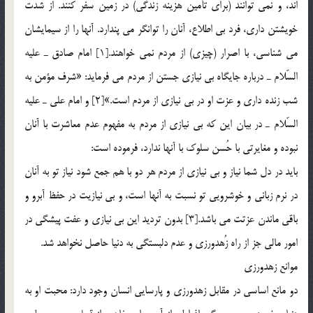
اند، و نمي توانند (براي تأمين هزينه زندگي) در زمين سفر كنند. از شدت
خويشتن داري، فرد بي اطلاع، آنان را توانگر مي پندارد. آنها را از سيمايشان
مي شناسي، با اصرار (چيزي) از مردم نمي خواهند.[1] امام صادق ـ عليه
السّلام ـ درباره جايگاه بي نيازي جستن از مردم مي فرمايد: «شرف مؤمن به
شب زنده داري و عزت او در بي نيازي از مردم است.»[2] و امام علي ـ عليه
السّلام ـ در بيان اين كه بي نيازي از مردم به مفهوم عدم معاشرت با آنان
نبوده و مغايرتي با حُسن سلوك با آنها ندارد، فرموده است:
بايد در دل شما نياز و بي نيازي از مردم هر دو با هم جمع شود نياز تو به آنان
در نرم زباني و خوشرويي تو نسبت به آنها است، و بي نيازيت در حفظ آبرو و
باقي ماندن عزتت مي باشد.[3] بدون ترديد اين بي نيازي و عفت پيشگي در
امور مالي جز از راه زُهدورزي و عدم دلبستگي به دنيا حاصل نخواهد شد.
موانع زهدورزي
دو مانع اساسي در مقابل زهدورزي و پارسايي انسان وجود دارد: محبت او به