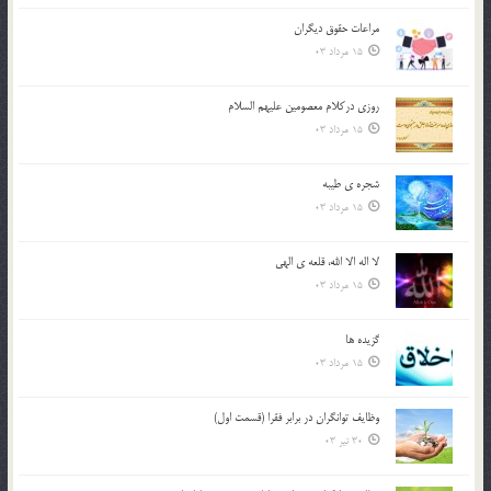
مراعات حقوق ديگران
15 مرداد 03
روزي دركلام معصومين عليهم السلام
15 مرداد 03
شجره ي طيبه
15 مرداد 03
لا اله الا الله، قلعه ي الهي
15 مرداد 03
گزيده ها
15 مرداد 03
وظایف توانگران در برابر فقرا (قسمت اول)
30 تیر 03