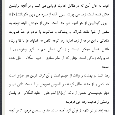
خوشا به حال آنان كه در مقابل خداوند فروتني مي كنند و در آنچه برايشان
حلال شده است، زهد مي ورزند، بدون آنكه از سيره من روي بگردانند.[7] 5
. روي گردانيدن از هر آنچه غير خدا است، حتي از خودش. البته توجه به
بعضي از اشيا مانند خوراك و پوشاك و معاشرت با مردم در حدّ ضرورت
منافاتي با اين درجه از زهد ندارد؛ زيرا توجه كامل به خداوند جز با بقا و زنده
ماندن انسان ممكن نيست و زندگي انسان هم در گرو برخورداري از
ضروريات زندگي است. چنان كه از امام صادق ـ عليه السّلام ـ نقل شده
است:
زهد كليد درِ بهشت و برائت از جهنم است و آن ترك كردن هر چيزي است
كه آدمي را از خداند غافل گرداند، و افسوس نخوردن بر از دست دادن دنيا و
دچار خودپسندي نشدن از ترك آن.[8] امام علي ـ عليه السّلام ـ در پاسخ
پرسش از ماهيت زهد مي فرمايد:
همه زهد در دو كلمه از قرآن گرد آمده است. خداي سبحان فرمود: تا بر ‌آنچه