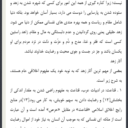
نيست؛ زيرا كناره گيري از همه اين امور براي كسي كه شهره شدن به زهد و
ستوده شدن به پارسايي را دوست مي دارد، بسيار آسان خواهد بود. بلكه دنيا
شامل مقام و رياست و همه بهره مندي هاي نفساني ممكن از دنيا مي شود.
زهد حقيقي يعني روي گردانيدن و عدم دلبستگي به مال و مقام. زاهد راستين
كسي است كه فقر و غنا، مدح و ذّم و عزّت و ذلت در نزد مردم براي او
يكسان باشد و جز در جست و جوي محبت و رضايت خداوند نباشد.
آثار زهد
بعضي از مهم ترين آثار زهد كه به نوبه خود يك مفهوم اخلاقي عام هستند،
به شرح زير است.
1 . قناعت: در ادبيات عرب، قناعت به مفهوم راضي شدن به مقدار اندكي از
بخشش[12] و رضايت دادن به سهم خويش، به كار مي رود.[13]در منابع
رايج اخلاق اسلامي «قناعت» در مقابل «حرص» آمده است و آن عبارت
است از ملكه اي نفساني كه به موجب آن انسان به نياز خود از اموال رضايت