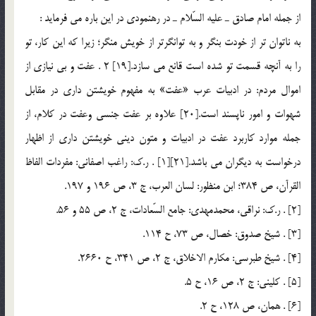
از جمله امام صادق ـ عليه السّلام ـ در رهنمودي در اين باره مي فرمايد :
به ناتوان تر از خودت بنگر و به توانگرتر از خويش منگر؛ زيرا كه اين كار، تو
را به آنچه قسمت تو شده است قانع مي سازد.[19] 2 . عفت و بي نيازي از
اموال مردم: در ادبيات عرب «عفت» به مفهوم خويشتن داري در مقابل
شهوات و امور ناپسند است.[20] علاوه بر عفت جنسي وعفت در كلام، از
جمله موارد كاربرد عفت در ادبيات و متون ديني خويشتن داري از اظهار
درخواست به ديگران مي باشد.[21][1] . ر.ك: راغب اصفاني: مفردات الفاظ
القرآن، ص 384؛ ابن منظور: لسان العرب، ج 3، ص 196 و 197.
[2] . ر.ك: نراقي، محمدمهدي: جامع السّعادات، ج 2، ص 55 و 56.
[3] . شيخ صدوق: خصال، ص 73، ح 114.
[4] . شيخ طبرسي: مكارم الاخلاق، ج 2، ص 341، ح 2660.
[5] . كليني: ج 2، ص 16، ح 5.
[6] . همان، ص 128، ح 2.