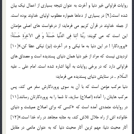
روايات فراواني خير دنيا و آخرت به عنوان نتيجه بسياري از اعمال نيك بيان
شده است.[9] در بسياري از دعاها همواره مطلوب اولياي خداوند بوده است.
از جمله خداوند در قرآن كريم مي فرمايد: از درخواست هاي اصلي مؤمنان
اين است كه مي گويند: رَبَّنا آتِنا فِي الدُّنْيا حَسَنَةً وَ فِي الآخِرَةِ حَسَنَةً؛
«پروردگارا ! در اين دنيا به ما نيكي و در آخرت (نيز) نيكي عطا كن.»[10]
ترديدي نيست كه مراد از خير دنيا همان دنياي پسنديده است و مصداق هاي
فراواني دارد كه در برخي روايات به آنها اشاره شده است. امام علي ـ عليه
السّلام ـ در ستايش دنياي پسنديده مي فرمايد:
دنيا مركب مؤمن است كه با آن به سوي پروردگارش سفر مي كند، پس
مركب هايتان را آماده (اصلاح) سازيد، تا شما را به پروردگارتان رسانند.[11]
در روايات متعددي آمده است كه «كسي كه براي اصلاح معيشت و دنياي
خانواده اش از راه حلال تلاش كند، به مثابه مجاهد در راه خدا است.»[12]
آثار محبت دنيا: مهم ترين آثار محبت دنيا كه به عنوان مانعي در مقابل