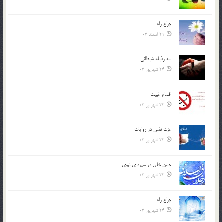
چراغ راه
29 اسفند 03
سه رذیله شیطانی
24 شهریور 03
اقسام غيبت
24 شهریور 03
عزت نفس در روايات
24 شهریور 03
حسن خلق در سيره ي نبوي
24 شهریور 03
چراغ راه
24 شهریور 03