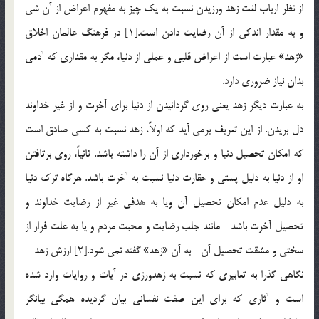
از نظر ارباب لغت زهد ورزيدن نسبت به يك چيز به مفهوم اعراض از آن شي
و به مقدار اندكي از آن رضايت دادن است.[1] در فرهنگ عالمان اخلاق
«زهد» عبارت است از اعراض قلبي و عملي از دنيا، مگر به مقداري كه آدمي
بدان نياز ضروري دارد.
به عبارت ديگر زهد يعني روي گردانيدن از دنيا براي آخرت و از غير خداوند
دل بريدن. از اين تعريف برمي آيد كه اولاً، زهد نسبت به كسي صادق است
كه امكان تحصيل دنيا و برخورداري از آن را داشته باشد. ثانياً، روي برتافتن
او از دنيا به دليل پستي و حقارت دنيا نسبت به آخرت باشد. هرگاه ترك دنيا
به دليل عدم امكان تحصيل آن ويا به هدفي غير از رضايت خداوند و
تحصيل آخرت باشد ـ مانند جلب رضايت و محبت مردم و يا به علت فرار از
سختي و مشقت تحصيل آن ـ به آن «زهد» گفته نمي شود.[2] ارزش زهد
نگاهي گذرا به تعابيري كه نسبت به زهدورزي در آيات و روايات وارد شده
است و آثاري كه براي اين صفت نفساني بيان گرديده همگي بيانگر