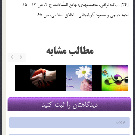
[24] . ر.ك: نراقي، محمدمهدي: جامع السّعادات، ج 2، ص 13 ـ 15.
احمد ديلمي و مسعود آذربايجاني ـ اخلاق اسلامي، ص 65
مطالب مشابه
دیدگاهتان را ثبت کنید