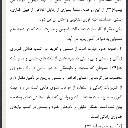
«من همه خير را گرد آمده در قطع طمع از آنچه ديگران دارند، مي
بينم.»[23] از اين رو طمع، منشأ بسياري از رذايل اخلاقي از قبيل خواري،
پستي، حسادت، كينه توزي، بدگويي و امثال آن مي شود.
يكي ديگر از آثار محبت دنيا حالت افسوس و حسرت است كه در نتيجه عدم
دستيابي به دنيا در آدمي پديد مي آيد.
2 .خمود: خمود عبارت است از سستي و تفريط در كسب معاش ضروري
زندگي و سستي و بي رغبتي در بهره مندي از لذت هاي جنسي و ساير لذت
ها.[24] همچنان كه محبت و دلبستگي به دنيا مانعي در راه زهدورزي
محسوب مي گردد، بي اعتنايي افراطي و سستي ورزيدن در تأمين مقدار لازم
از ضروريات زندگي و استفاده از مواهب دنيوي مانعي است در راه جهت
گيري صحيح نسبت به دنيا. آيات و رواياتي كه درباره ستايش دنياي پسنديده
بيان شده است، همگي دليلي بر نكوهش خمود و سستي در كسب نيازهاي
ضروري زندگي است.
[1] . سوره بقره،‌ آيه 273.