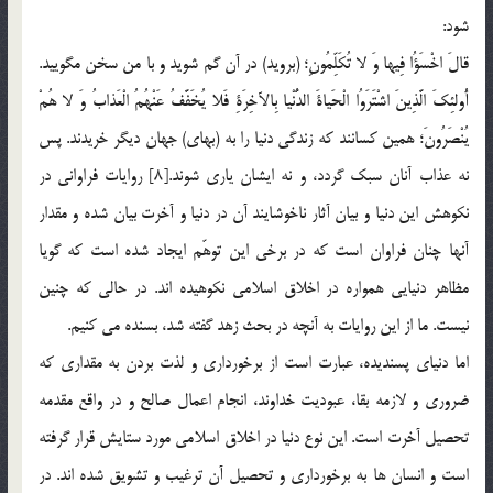
شود:
قالَ اخْسَؤُا فِيها وَ لا تُكَلِّمُونِ؛ (برويد) در آن گم شويد و با من سخن مگوييد.
أُولئِكَ الَّذِينَ اشْتَرَوُا الْحَياةَ الدُّنْيا بِالآخِرَةِ فَلا يُخَفَّفُ عَنْهُمُ الْعَذابُ وَ لا هُمْ
يُنْصَرُونَ؛ همين كسانند كه زندگي دنيا را به (بهاي) جهان ديگر خريدند. پس
نه عذاب آنان سبك گردد، و نه ايشان ياري شوند.[8] روايات فراواني در
نكوهش اين دنيا و بيان آثار ناخوشايند آن در دنيا و آخرت بيان شده و مقدار
آنها چنان فراوان است كه در برخي اين توهّم ايجاد شده است كه گويا
مظاهر دنيايي همواره در اخلاق اسلامي نكوهيده اند. در حالي كه چنين
نيست. ما از اين روايات به آنچه در بحث زهد گفته شد، بسنده مي كنيم.
اما دنياي پسنديده، عبارت است از برخورداري و لذت بردن به مقداري كه
ضروري و لازمه بقا، عبوديت خداوند، انجام اعمال صالح و در واقع مقدمه
تحصيل آخرت است. اين نوع دنيا در اخلاق اسلامي مورد ستايش قرار گرفته
است و انسان ها به برخورداري و تحصيل آن ترغيب و تشويق شده اند. در