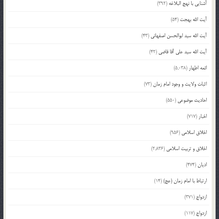
آشنایی با نهج البلاغه
(392)
آیت الله بهجت
(54)
آیت الله سید ابوالحسن اصفهانی
(43)
آیت الله سید علی آقا قاضی
(42)
ائمه اطهار
(5,038)
اثبات ولایت و وجود امام زمان
(73)
احادیث موضوعی
(550)
اخبار
(717)
اخلاق اسلامی
(956)
اخلاق و تربیت اسلامی
(2,836)
ادیان
(474)
ارتباط با امام زمان (عج)
(14)
ازدواج
(371)
ازدواج
(117)