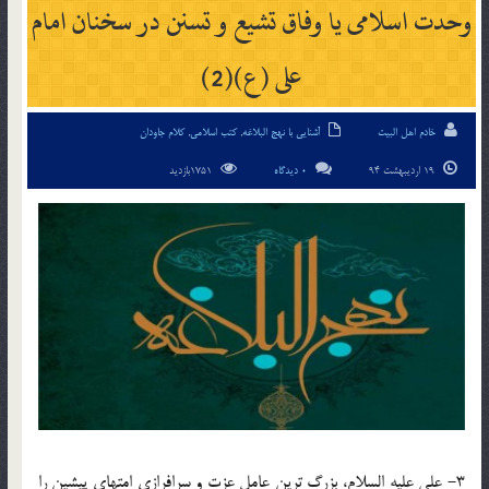
وحدت اسلامی یا وفاق تشیع و تسنن در سخنان امام
علی (ع)(2)
خادم اهل البیت
آشنایی با نهج البلاغه
,
کتب اسلامی
,
کلام جاودان
19 اردیبهشت 94
0 دیدگاه
1751بازدید
3- علی علیه السلام، بزرگ ترین عامل عزت و سرافرازی امتهای پیشین را