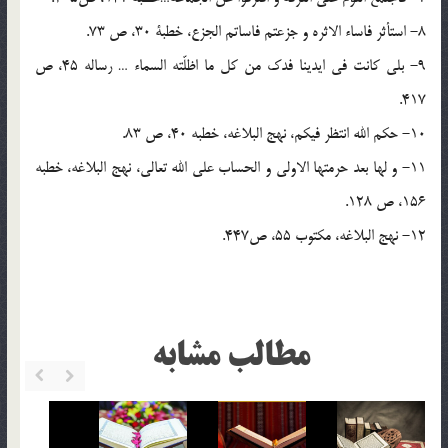
8- استأثر فاساء الاثره و جزعتم فاساتم الجزع، خطبة 30، ص 73.
9- بلی کانت فی ایدینا فدک من کل ما اظلّته السماء … رساله 45، ص
417.
10- حکم الله انتظر فیکم، نهج البلاغه، خطبه 40، ص 83.
11- و لها بعد حرمتها الاولی و الحساب علی الله تعالی، نهج البلاغه، خطبه
156، ص 128.
12- نهج البلاغه، مکتوب 55، ص447.
مطالب مشابه