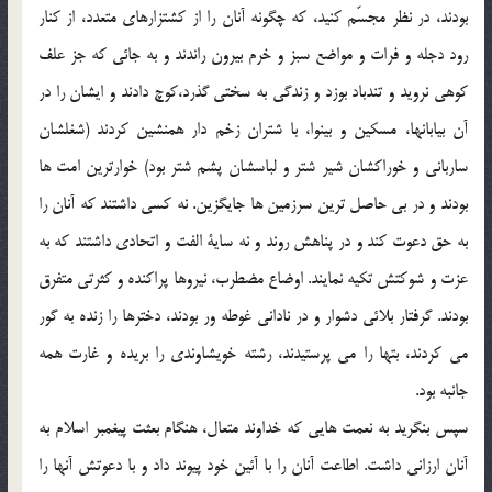
بودند، در نظر مجسّم کنید، که چگونه آنان را از کشتزارهای متعدد، از کنار
رود دجله و فرات و مواضع سبز و خرم بیرون راندند و به جائی که جز علف
کوهی نروید و تندباد بوزد و زندگی به سختی گذرد،‌کوچ دادند و ایشان را در
آن بیابانها، مسکین و بینوا، با شتران زخم دار همنشین کردند (شغلشان
ساربانی و خوراکشان شیر شتر و لباسشان پشم شتر بود) خوارترین امت ها
بودند و در بی حاصل ترین سرزمین ها جایگزین. نه کسی داشتند که آنان را
به حق دعوت کند و در پناهش روند و نه سایة الفت و اتحادی داشتند که به
عزت و شوکتش تکیه نمایند. اوضاع مضطرب، نیروها پراکنده و کثرتی متفرق
بودند. گرفتار بلائی دشوار و در نادانی غوطه ور بودند، دخترها را زنده به گور
می کردند، بتها را می پرستیدند، رشته خویشاوندی را بریده و غارت همه
جانبه بود.
سپس بنگرید به نعمت هایی که خداوند متعال، هنگام بعثت پیغمبر اسلام به
آنان ارزانی داشت. اطاعت آنان را با آئین خود پیوند داد و با دعوتش آنها را