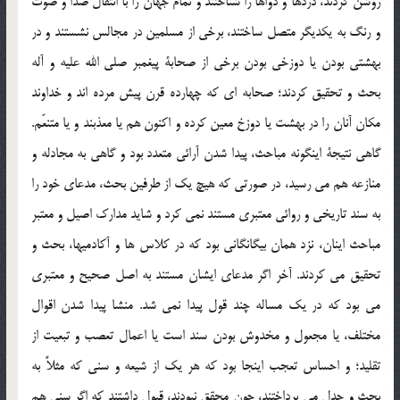
روشن کردند، دردها و دواها را شناختند و تمام جهان را با انتقال صدا و صوت
و رنگ به یکدیگر متصل ساختند، برخی از مسلمین در مجالس نشستند و در
بهشتی بودن یا دوزخی بودن برخی از صحابة پیغمبر صلی الله علیه و آله
بحث و تحقیق کردند؛ صحابه ای که چهارده قرن پیش مرده اند و خداوند
مکان آنان را در بهشت یا دوزخ معین کرده و اکنون هم یا معذبند و یا متنعّم.
گاهی نتیجة اینگونه مباحث، پیدا شدن آرائی متعدد بود و گاهی به مجادله و
منازعه هم می رسید، در صورتی که هیچ یک از طرفین بحث، مدعای خود را
به سند تاریخی و روائی معتبری مستند نمی کرد و شاید مدارک اصیل و معتبر
مباحث اینان، نزد همان بیگانگانی بود که در کلاس ها و آکادمیها، بحث و
تحقیق می کردند. آخر اگر مدعای ایشان مستند به اصل صحیح و معتبری
می بود که در یک مساله چند قول پیدا نمی شد. منشا پیدا شدن اقوال
مختلف، یا مجعول و مخدوش بودن سند است یا اعمال تعصب و تبعیت از
تقلید؛ و احساس تعجب اینجا بود که هر یک از شیعه و سنی که مثلاً به
بحث و جدل می پرداختند، چون محقق نبودند، قبول داشتند که اگر سنی هم