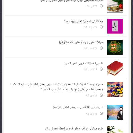
29 آذر 95
چه نظراتی در مورد دجال وجود دارد؟
28 مرداد 94
سوالات طبی و پاسخ های امام صادق(ع)
28 اسفند 93
«نفس» خطرناک ترین دشمن انسان
26 اسفند 93
مقام و درجه كدام يك از 14 معصوم بالاتر است چون بعضي امام علي ـ عليه السلام ـ
و بعضي ها امام زمان (عج) را از همه بالاتر مي دانند چرا؟
12 دی 94
تشرف علي آقا قاضي به محضر امام زمان(عج)
15 دی 95
طرح همگانی خواندن دعای فرج در لحظه تحویل سال