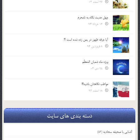
27 اسفند 03
چهل حدیث نگاه به نامحرم
13 خرداد 94
آیا جرقه ظهور در یمن زده شده است ؟!
8 فروردین 94
ویژه ماه شعبان المعظّم
28 دی 04
مواظب نگاهتان باشید!!!
18 اسفند 93
دسته بندی های سایت
آشنایی با صحیفه سجادیه
(56)