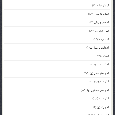
ازدواج موقت
(32)
اسلام شناسی
(2,661)
اصحاب و یاران
(37)
اصول اعتقادی
(777)
اطلاعیه ها
(26)
اعتقادات و اصول دین
(28)
اعتکاف
(43)
اعیاد اسلامی
(211)
امام جعفر صادق (ع)
(372)
امام حسن (ع)
(233)
امام حسن عسکری (ع)
(172)
امام حسین (ع)
(847)
امام رضا (ع)
(182)