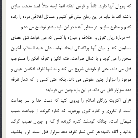
که پیروان آنها دارند. ثانیاً بر فرض اینکه ائمة اربعه مثلاً قصد مذهب سازی
داشته اند. ما نباید در این زمان نبش قبر کنیم و مسائل اخلاقی مرده را زنده
کنیم و مطرح سازیم. در سطور آینده در این باره بیشتر توضیح می دهم.
6- دربارة زیان تفرق و اختلاف و مبارزه با کسی که می خواهد شق عصای
مسلمین کند و میان آنها پراکندگی ایجاد نماید، علی علیه السلام، آخرین
سخن را می گوید و با کمال صراحت، فتنه انگیز و تفرقه افکن را مستوجب
قتل می داند، حتی از خودش شروع می کند و نه تنها تفرقه افکندن عینی و
موجود را سزاوار چنین عقوبتی می داند، بلکه حتی کسی را که شعار تفرقه
دهد سزاوار قتل می داند. در این باره چنین می فرماید:
«رای اکثریت بزرگان اسلام را پیروی کنید که دست خدا بر سر جماعت
است. از تکروی و کناره گیری بپرهیزید که کناره گیرنده از جماعت نصیب
شیطان است، چنانکه گوسفند کناره گیرنده از گله و چوپان نصیب گرگ.
بدانید و آگاه باشید: هر کس شعار تفرقه دهد سزاوار قتل است، او را بکشید،