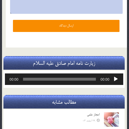
زیارت نامه امام صادق علیه السلام
پخش‌کننده
00:00
00:00
صوت
مطالب مشابه
اعجاز علمی
29 اسفند 03