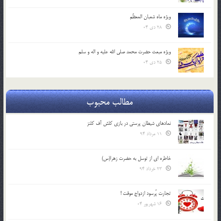
ویژه ماه شعبان المعظّم
28 دی 04
ویژه مبعث حضرت محمد صلی الله علیه و اله و سلم
25 دی 04
مطالب محبوب
نمادهای شیطان پرستی در بازی کلش آف کلنز
11 مرداد 94
خاطره ای از توسل به حضرت زهرا(س)
23 خرداد 94
تجارت پُرسود ازدواج موقت !
16 شهریور 04