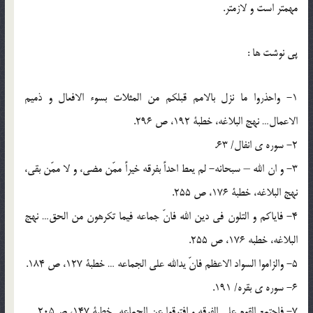
مهمتر است و لازمتر.
پی نوشت ها :
1- واحذروا ما نزل بالامم قبلکم من المثلات بسوء الافعال و ذمیم
الاعمال… نهج البلاغه، خطبة 192، ص 296.
2- سوره ی انفال/ 63.
3- و ان الله – سبحانه- لم یعط احداً بفرقه خیراً ممّن مضی، و لا ممّن بقی،
نهج البلاغه، خطبة 176، ص 255.
4- فایاکم و التلون فی دین الله فانّ جماعه فیما تکرهون من الحق… نهج
البلاغه، خطبه 176، ص 255.
5- والزاموا السواد الاعظم فانّ یدالله علی الجماعه … خطبة 127، ص 184.
6- سوره ی بقره/ 191.
7- فاجتمع القوم علی الفرقه و افترقوا عن الجماعه…خطبة 147، ص205.