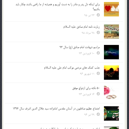
براي اينكه دل پدر و مادر را به دست آوريم و هميشه از ما راضي باشند چكار بايد
بكنيم؟
23 تیر 95
زیارت نامه امام صادق علیه السلام
28 مرداد 95
مراسم شهادت امام صادق (ع) سال 93
10 فروردین 94
جذب کمک های مردمی موکب امام علی علیه السلام
11 شهریور 96
50 نکته برای ازدواج موفق
16 فروردین 94
اجتماع عظیم صادقیون در آستان مقدس امامزاده سید جلال الدین اشرف سال 1396
29 تیر 96
احادیث معصومین درباره ترک نماز و سهل انگاری در نماز