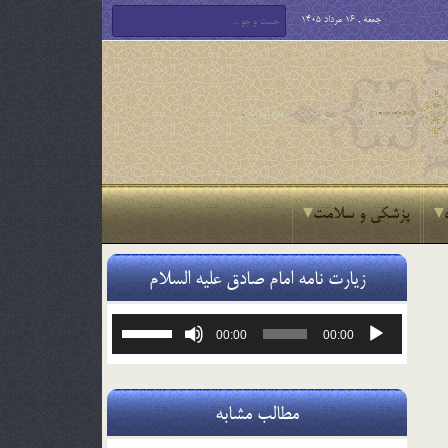
جمعه , 16 مرداد 1405
پزشکی و سلامت
زیارت نامه امام صادق علیه السلام
پخش‌کننده
برای
00:00
00:00
صوت
افزایش
یا
کاهش
صدا
مطالب مشابه
از
کلیدهای