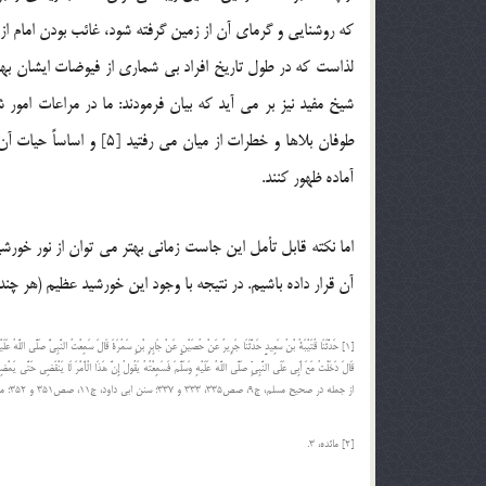
که روشنایی و گرمای آن از زمین گرفته شود، غائب بودن امام ا
لذاست که در طول تاریخ افراد بی شماری از فیوضات ایشان بهر
شیخ مفید نیز بر می آید که بیان فرمودند: ما در مراعات امور ش
طوفان بلاها و خطرات از م
آماده ظهور کنند.
اما نکته قابل تأمل این جاست زمانی بهتر می توان از نور خورشید
آن قرار داده باشیم. در نتیجه با وجود این خورشید عظیم (هر چند
[1] حَدَّثَنَا قُتَیْبَةُ بْنُ سَعِیدٍ حَدَّثَنَا جَرِیرٌ عَنْ حُصَیْنٍ عَنْ جَابِرِ بْنِ سَمُرَةَ قَالَ سَمِعْتُ النَّبِیَّ صَلَّى اللَّهُ عَلَی
قَالَ دَخَلْتُ مَعَ أَبِی عَلَى النَّبِیِّ صَلَّى اللَّهُ عَلَیْهِ وَسَلَّمَ فَسَمِعْتُهُ یَقُولُ إِنَّ هَذَا الْأَمْرَ لَا یَنْقَضِی حَتَّ
از جمله در صحیح مسلم، ج9، صص335، 333 و 337؛ سنن ابی داود، ج11، صص351 و 352؛ مسند احمد، ج42، ص309؛ مصنف ابن ابی شیبه، ج7، 492.
[2] مائده، 3.