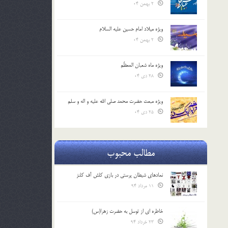
2 بهمن 04
ویژه میلاد امام حسین علیه السلام
2 بهمن 04
ویژه ماه شعبان المعظّم
28 دی 04
ویژه مبعث حضرت محمد صلی الله علیه و اله و سلم
25 دی 04
مطالب محبوب
نمادهای شیطان پرستی در بازی کلش آف کلنز
11 مرداد 94
خاطره ای از توسل به حضرت زهرا(س)
23 خرداد 94