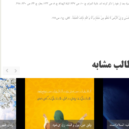
الب مشابه
ست یعنی چه؟
مشخصات عصر ظهور در نهج البلاغه