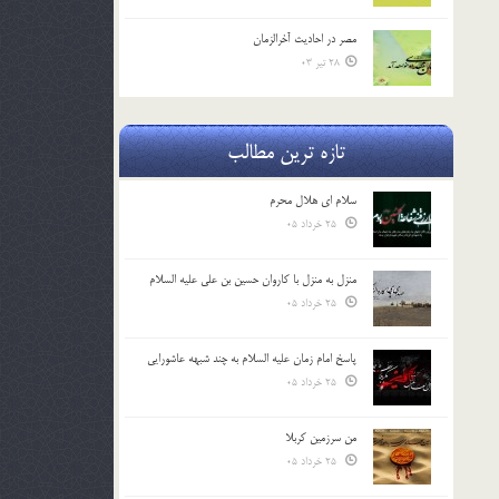
مصر در احادیث آخرالزمان
28 تیر 03
تازه ترین مطالب
سلام ای هلال محرم
25 خرداد 05
منزل به منزل با کاروان حسین بن علی علیه السلام
25 خرداد 05
پاسخ امام زمان علیه السلام به چند شبهه عاشورایی
25 خرداد 05
من سرزمین کربلا
25 خرداد 05