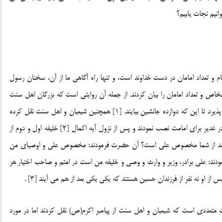
انیم نجات یابیم؟
 و تعداد امامان در دست خداوند است، و تنها راه آگاهی ما از آن، سخنان رسول
اص و تعداد امامان را بیان کردند. از جمله آن روایتی است که بزرگان اهل سنت
آن را نقل کردند، که پیامبر(ص) فرمودند: کار اسلام پایان نمی پذیرد تا این که دوازده جانشین بیایند. [1] همچنین شیعیان و اهل سنت نقل کرده
اند که، در هنگامی که پیامبراکرم(ص) امیرالمؤمنین علی(ع) را در غدیر برای امامت نصب نمودند و پس از نزول آیه اکمال [2] خلیفه اول و دوم از
ایت بعد از شما مخصوص علی است؟ آن حضرت فرمودند: مخصوص علی و اوصیای من
ودند: علی برادر، وزیر و وارث و وصی و خلیفه من است در امتم و صاحب اختیار هر
ز او نه نفر از فرزندان حسین هستند که یکی یکی بعد از هم می آیند [3] .
ات متعددی است که شیعیان و اهل سنت از پیامبر اکرم(ص) نقل کردند اما در مورد