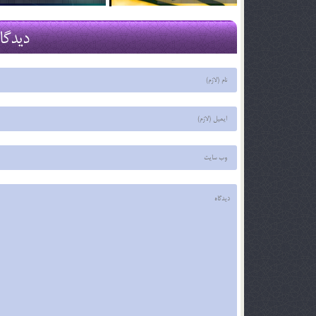
29 اسفند 03
29 اسفند 03
دیدگا