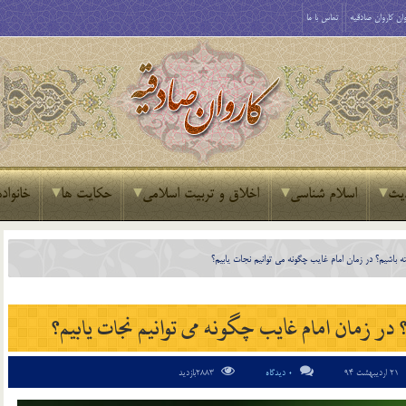
ان کاروان صادقیه
تماس با ما
یث
اسلام شناسی
اخلاق و تربیت اسلامی
حکایت ها
خانواده
21 اردیبهشت 94
0 دیدگاه
2883بازدید