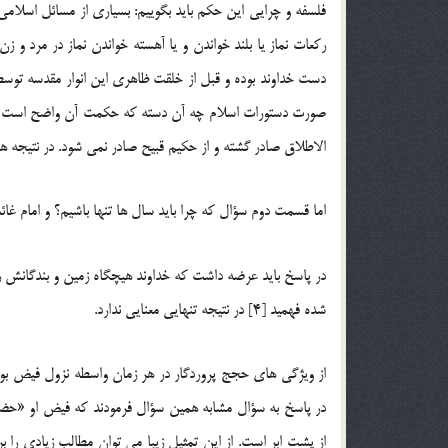
فلسفه و چرایی این حکم باید بگوییم: بسیاری از مسائل اسلامی
رکعات نماز یا بلند خواندن و یا آهسته خواندن نماز در مرد و 
دست خداوند بوده و قبل از خلقت ظاهری این انوار مقدسه توسط
صورت دستورات اسلام چه آن دسته که حکمت آن واضح است و چ
الاطلاق صادر گشته و از حکیم قبیح صادر نمی شود. در نتیجه 
اما قسمت دوم سؤال که چرا باید سال ها تنها باشیم؟ و امام غ
در پاسخ باید عرضه داشت که خداوند هیچگاه زمین و بندگانش را
شده فهمید [4] در نتیجه تنهایی معنایی ندارد.
از ویژگی های حجج پروردگار در هر زمان واسطه نزول فیض بو
در پاسخ به سؤال مشابه همین سؤال فرمودند که فیض او «حضر
از پشت ابر است. از این تمثیل زیبا می توان مطالب زیادی را 