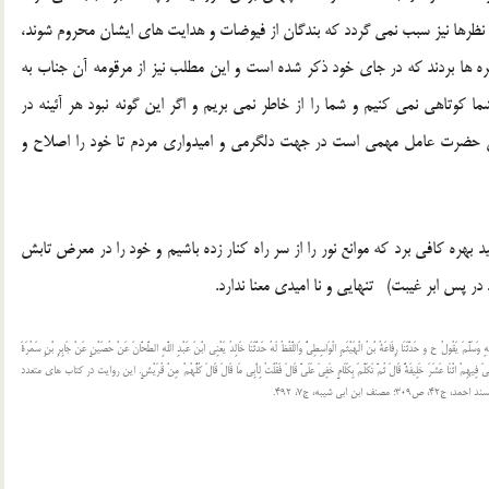
ز نظرها نیز سبب نمی گردد که بندگان از فیوضات و هدایت های ایشان محروم شوند،
ه ها بردند که در جای خود ذکر شده است و این مطلب نیز از مرقومه آن جناب به
ما کوتاهی نمی کنیم و شما را از خاطر نمی بریم و اگر این گونه نبود هر آئینه در
یان می رفتید [5] و اساساً حیات آن حضرت عامل مهمی است در جهت دلگرمی و امیدواری مردم تا خود را اصلاح و
 بهره کافی برد که موانع نور را از سر راه کنار زده باشیم و خود را در معرض تابش
 در پس ابر غیبت) تنهایی و نا امیدی معنا ندارد.
ْهِ وَسَلَّمَ یَقُولُ ح و حَدَّثَنَا رِفَاعَةُ بْنُ الْهَیْثَمِ الْوَاسِطِیُّ وَاللَّفْظُ لَهُ حَدَّثَنَا خَالِدٌ یَعْنِی ابْنَ عَبْدِ اللَّهِ الطَّحَّانَ عَنْ حُصَیْنٍ عَنْ جَابِرِ بْنِ سَمُرَةَ
ى یَمْضِیَ فِیهِمْ اثْنَا عَشَرَ خَلِیفَةً قَالَ ثُمَّ تَکَلَّمَ بِکَلَامٍ خَفِیَ عَلَیَّ قَالَ فَقُلْتُ لِأَبِی مَا قَالَ قَالَ کُلُّهُمْ مِنْ قُرَیْشٍ. این روایت در کتاب های متعدد