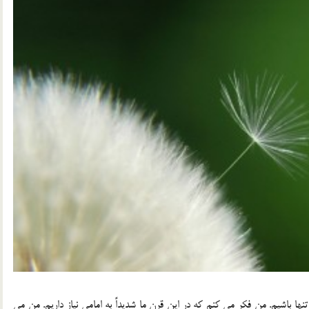
 های زیادی تنها باشیم. من فکر می کنم که در این قرن ما شدیداً به امامی نیاز داریم. من می