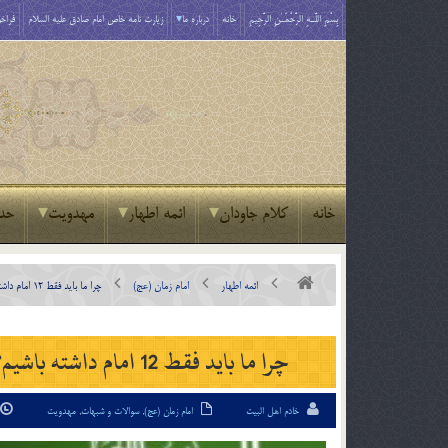
بِسْمِ اللَّـهِ الرَّحْمَـٰنِ الرَّحِيمِ
خانه
درباره ما
زیارت نامه خاص امام صادق علیه السلام
فراخو
خانه
کلام جاودان
ائمه اطهار
مهدویت
حد
ائمه اطهار
امام زمان (عج)
چرا ما باید فقط 12 امام داشته باشیم؟ در زمان امام غایب چگونه می توانیم نجات یابیم؟
چرا ما باید فقط 12 امام داشته باشیم؟ در زمان امام غایب چگونه می توانیم نجات یابیم؟
خادم اهل البیت
امام زمان (عج)
,
سوالات و شبهات
,
مهدویت