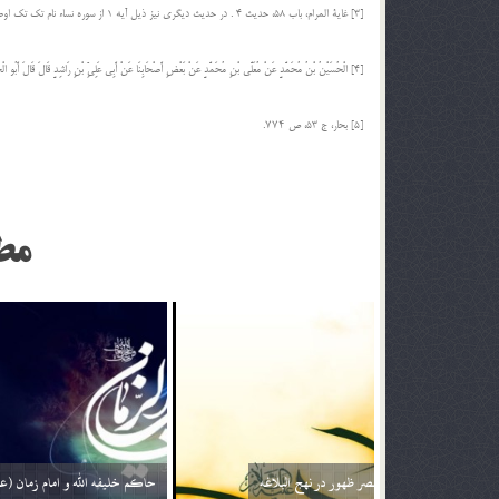
[3] غایة المرام، باب 58، حدیث 4 . در حدیث دیگری نیز ذیل آیه 1 از سوره نساء نام تک تک اوصیاء بعد از خود را ذکر کرده اند. غایة المرام، ج 10، ص 267؛ اثباة الهداة، ج 8، ص 133؛ بحار، ج 36، ص 260، 298.
[4] الْحُسَیْنُ بْنُ مُحَمَّدٍ عَنْ مُعَلَّى بْنِ مُحَمَّدٍ عَنْ بَعْضِ أَصْحَابِنَا عَنْ أَبِی عَلِیِّ بْنِ رَاشِدٍ قَالَ قَالَ أَبُو الْحَسَنِ ع إِنَّ الْأَرْضَ لَا تَخْلُو مِنْ حُجَّةٍ وَ أَنَا وَ اللَّهِ ذَلِکَ الْحُجَّةُ . کافی، ج1، ص178.
[5] بحار، ج 53، ص ۷۷۴.
مط
زمان ظهور ؛ نگاهی دیگر (بخش دوم)
فرج نزدیک ا