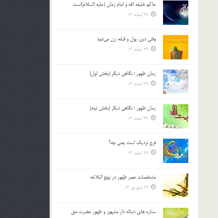
حاکم خليفه الله و امام زمان (علیه السلام)است
بالا
29 اسفند 03
و
پایین
استفاده
وقتی دین، پول و قبله، زن می‌شود
کنید.
29 اسفند 03
زمان ظهور ؛ نگاهی دیگر (بخش اول)
29 اسفند 03
زمان ظهور ؛ نگاهی دیگر (بخش دوم)
29 اسفند 03
فرج نزدیک است یعنی چه؟
29 اسفند 03
مشخصات عصر ظهور در نهج البلاغه
22 شهریور 03
ستاره های دنباله دار مشهور و ظهور حضرت حق