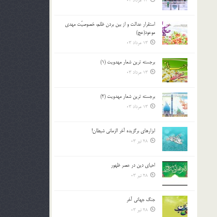
13 مرداد 03
استقرار عدالت و از بين بردن ظلم، خصوصيّت مهدي
موعود(عج)
13 مرداد 03
برجسته ترين شعار مهدويت (1)
13 مرداد 03
برجسته ترين شعار مهدويت (2)
13 مرداد 03
ابزارهاي برگزيده آخر الزماني شيطان!
28 تیر 03
احياي دين در عصر ظهور
28 تیر 03
جنگ جهاني آخر
28 تیر 03