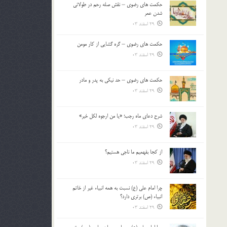
حکمت های رضوی – نقش صله رحم در طولانی
بالا
شدن عمر
و
29 اسفند 03
پایین
استفاده
حکمت های رضوی – گره گشایی از کار مومن
کنید.
29 اسفند 03
حکمت های رضوی – حد نیکی به پدر و مادر
29 اسفند 03
شرح دعای ماه رجب؛ «یا من ارجوه لکل خیر»
29 اسفند 03
از كجا بفهميم ما ناجی هستیم؟
29 اسفند 03
چرا امام علی (ع) نسبت به همه انبیاء غیر از خاتم
انبیاء (ص) برتری دارد؟
29 اسفند 03