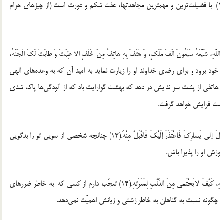
‏‏11 – قال علیه السلام: إنَّ افْضَلَ الْجِهادِ عِفَّهُ الْبَطْنِ وَ الْفَرْجِ.(11) با فضیلت‌ترین و مهمترین مجاهدتها، عفت شکم و عورت است (از چیزهای حرام
هِ، شَیَّعَهُ سَبْعُونَ الْفَ مَلَکٍ، وَ هَتَفَ بِهِ ‏هاتِفٌ مِنْ خَلْفٍ الا طِبْتَ وَ طابَتْ لَکَ الْجَنَّهُ،
 هرکس به دیدار دوست و برادر خود برود و برای رضای خداوند او را زیارت نماید به امید آن که به وعده‌های ‏الهی
یز هاتفی از پشت سر ندایش در دهد که بهشت گوارایت باد‏ که از آلودگی‌ها پاک شدی
ت فرایش خواهد گرفت.‏
‏ ‏13 – قال علیه السلام:إ نْ شَتَمَکَ رَجُلٌ عَنْ یَمینِکَ، ثُمَّ تَحَوَّلَ إلی یَسارِکَ فَاعْتَذَرَ إلَیْکَ فَاقْبَلْ مِنْهُ.(13) چنانچه شخصی از سویی تو را بدگویی
ش او را پذیرا باش.‏
‏ ‏14 – قال علیه السلام: عَجِبْتُ لِمَنْ یَحْتَمی مِنَ الطَّعامِ لِمَضَرَّتِهِ، کَیْفَ لایَحْتَمی مِنَ الذَّنْبِ لِمَعَرَّتِهِ.(14) تعجّب دارم از کسی که به خاطر ضررهای
چگونه نسبت به گناهان به خاطر زشتی و زیانش اهمیّت نمی‌دهد.