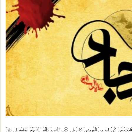
ثٌ مَنْ کُنَّ فیهِ مِنَ الْمُومِنینَ کانَ فی کَنَفِ اللّهِ، وَ اظَلَّهُ اللّهُ یَوْمَ الْقِیامَهِ فی ظِلِّ