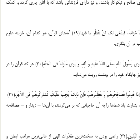
لح و ‏نیکوکار باشند، و نیز دارای فرزندانی باشد که با آنان یاری گردد و کمک
‏ ‏19 – قال علیه السلام: آیاتُ الْقُرْآنِ خَزائِنُ الْعِلْمِ، کُلَّما فُتِحَتْ خَزانَهٌ، فَیَنْبَغی لَکَ انْ تَنْظُرَ ما فیها.(19) آیه‌های قرآن، هر کدام آن، خزینه علوم
ب در آن بنگری.
‏ ‏ ‏20 – قال علیه السلام: مَنْ خَتَمَ الْقُرْآنَ بِمَکَّه لَمْ یَمُتْ حَتّی یَری رَسُولَ اللّهِ صَلّی اللّهُ عَلَیهِ وَ آلِهِ، وَ یَرَی مَنْزِلَهُ ‏فی الْجَنَّهِ(20) هر که قرآن را در
 جایگاه خود را در ‏بهشت رویت می‌نماید.‏
‏ ‏21 – قال علیه السلام: یا مَعْشَرَ مَنْ لَمْ یَحِجَّ اسْتَبْشَرُوا بِالْحاجِّ إذا قَدِمُوا فَصافِحُوهُمْ وَ عَظِّمُوهُمْ، فَإنَّ ذلِکَ ‏یَجِبُ عَلَیْکُمْ تُشارِکُوهُمْ فی الاْجْرِ.(21)
بشارت باد شماها را به آن حاجیانی که ‏بر می‌گردند، با آن‌ها – دیدار و – مصافحه
‏ ‏22 – قال علیه السلام: الرِّضا بِمَکْرُوهِ الْقَضا، مِنْ اعْلی دَرَجاتِ الْیَقینِ.(22) راضی بودن به سخت‌ترین مقدّرات الهی از عالی‌ترین مراتب ایمان و