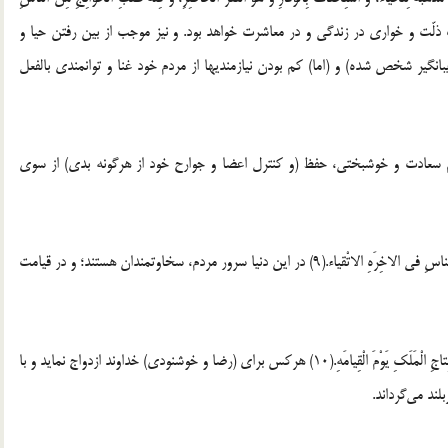
 دراز کردن، سبب ذلّت و خواری در زندگی و در معاشرت خواهد بود. و نیز موجب از بین رفتن حیا و
گیر شخص شده) و (اما) کم بودن نیازمندیها از مردم خود غنا و توانمندی بالفعل
 علیه السلام:اَلْخَیْرُ کُلُّهُ صِیانَهُ الانْسانِ نَفْسَهُ.(8) تمام سعادت و خوشبختی، حفظ (و کنترل اعضا و جوارح خود از هرگونه بدی) از سوی
9 – قال علیه السلام: سادَهُ النّاسِ فی الدُّنْیا الاَسْخِیاء، وَ سادَهُ الناسِ فی الاخِرَهِ الاتْقیاء.(9) در این دنیا سرور مردم، سخاوتمندان هستند؛ و در قیامت
‏ ‏10 – قال علیه السلام: مَنْ زَوَّجَ لِلّهِ، وَ وَصَلَ الرَّحِمَ تَوَّجَهُ اللّهُ بِتاجِ الْمَلَکِ یَوْمَ الْقِیامَهِ.(10) هرکس برای (رضا و خوشنودی) خداوند ازدواج نماید و با
ند می‌گرداند.‏