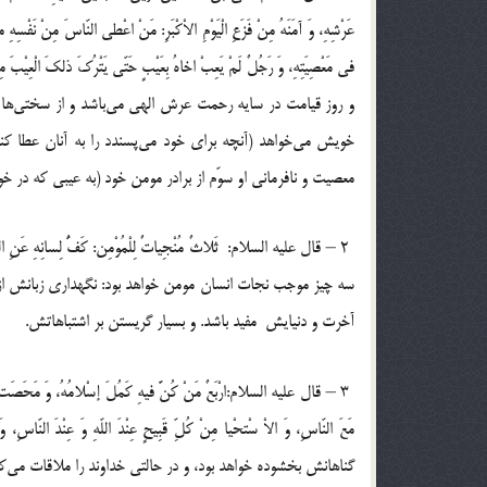
عَرْشِهِ، وَ آمَنَهُ مِنْ فَزَعِ ‏الْیَوْمِ الاْکْبَرِ: مَنْ اعْطی النّاسَ مِنْ نَفْسِهِ ما
و روز قیامت در سایه رحمت عرش ‏الهی می‌باشد و از سختی‌ها 
خویش می‌خواهد (آنچه برای خود می‌پسندد را به آنان عطا کند)
معصیت و نافرمانی او سوّم از برادر مومن خود (به عیبی که در خو
سه چیز موجب نجات انسان مومن خواهد بود: نگهداری زبانش از
آخرت و دنیایش ‍ مفید باشد. و بسیار گریستن بر اشتباهاتش.‏
‏ ‏3 – قال علیه السلام:ارْبَعٌ مَنْ کُنَّ فیهِ کَمُلَ إسْلامُهُ، وَ مَحَصَتْ ذُنُو
گناهانش بخشوده خواهد بود، و در حالتی خداوند را ‏ملاقات می‌ک