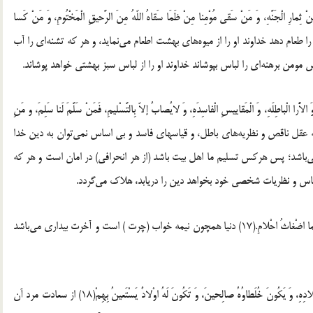
 ثِمارِ الْجَنَّهِ، وَ مَنْ سَقی مُوْمِنا مِنْ ظَمَا ‏سَقاهُ اللّهُ مِنَ الرَّحیقِ الْمَخْتُومِ، وَ مَنْ کَسا
 الْخُضْرِ.(15) هرکس مومن گرسنه‌ای را طعام دهد خداوند او را از میوه‌های بهشت اطعام می‌نماید، و هر که تشنه‌ای ‏را آب
من برهنه‌ای را لباس بپوشاند ‏خداوند او را از لباس سبز بهشتی خواهد پوشاند.‏
اَّْرا الْباطِلَهِ، وَ الْمَقاییسِ الْفاسِدَهِ، وَ لایُصابُ إلاّ بِالتَّسْلیمِ، فَمَنْ سَلَّمَ لَنا سَلِمَ، و مَنِ
ِی، وَ مَنْ دانَ بِالْقِیاسِ وَ الرَّای هَلَکَ.(16) به وسیله عقل ناقص و نظریه‌های باطل، و قیاسهای فاسد و بی اساس نمی‌توان به دین خدا
باشد؛ پس هرکس تسلیم ما اهل بیت باشد (از هر انحرافی) در امان است و هر که
یاس و نظریات شخصی خود بخواهد دین را دریابد، هلاک می‌گردد.‏
‏ ‏17 – قال علیه السلام: الدُّنْیا سِنَهٌ، وَ الاَّْخِرَهُ یَقْظَهٌ، وَ نَحْنُ بَیْنَهُما اضْغاثُ احْلامِ.(17) دنیا همچون نیمه خواب (چرت ) است و آخرت بیداری می‌باشد
‏ ‏18 – قال علیه السلام: مِنْ سَعادَهِ الْمَرْءِ انْ یَکُونَ مَتْجَرُهُ فی بِلادِهِ، وَ یَکُونَ خُلَطاوُهُ صالِحینَ، وَ تَکُونَ لَهُ اوْلادٌ ‏یَسْتَعینُ بِهِمْ(18) از سعادت مرد آن