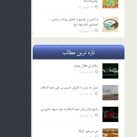
روش‌شناسانه
16 شهریور 03
درآمدی بر تقسیم و تحلیل روایات سیاسی –
اجتماعی امام جواد (ع)
16 شهریور 03
تازه ترین مطالب
سلام ای هلال محرم
25 خرداد 05
منزل به منزل با کاروان حسین بن علی علیه السلام
25 خرداد 05
پاسخ امام زمان علیه السلام به چند شبهه عاشورایی
25 خرداد 05
من سرزمین کربلا