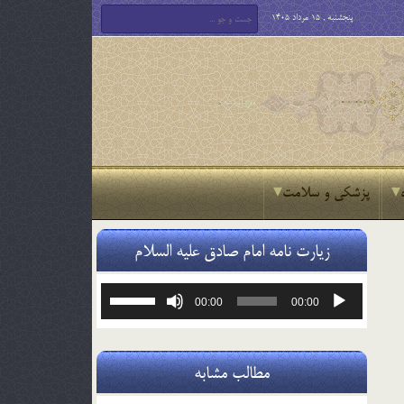
پنجشنبه , 15 مرداد 1405
پزشکی و سلامت
زیارت نامه امام صادق علیه السلام
پخش‌کننده
برای
00:00
00:00
صوت
افزایش
یا
کاهش
صدا
مطالب مشابه
از
کلیدهای