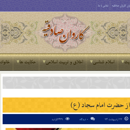
ان کاروان صادقیه
تماس با ما
یث
اسلام شناسی
اخلاق و تربیت اسلامی
حکایت ها
خانواده
ز حضرت امام سجاد (ع)
22 اردیبهشت 94
0 دیدگاه
2439بازدید