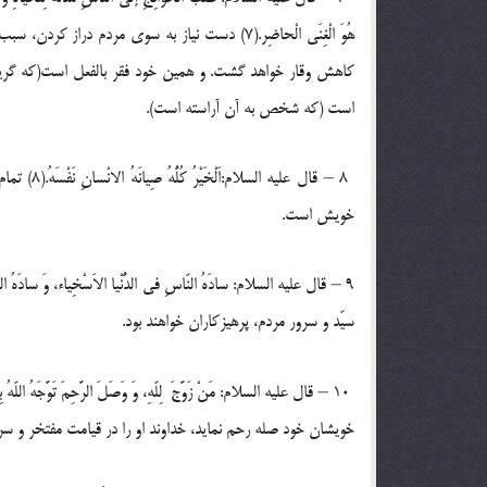
هُوَ الْغِنَی الْحاضِر.(7) دست نیاز به سوی مردم
کاهش وقار خواهد گشت. و همین خود فقر بالفعل است(که گریبان
است (که شخص به آن آراسته است).‏
‏ ‏8 – قال
خویش است.‏ ‏ ‏
سیّد و سرور مردم، پرهیزکاران خواهند بود.‏
خویشان خود صله رحم نماید، خداوند او را در قیامت ‏مفتخر و سربل