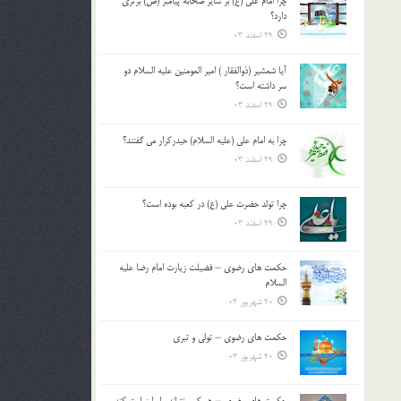
چرا امام علی (ع) بر سایر صحابه پیامبر (ص) برتری
دارد؟
29 اسفند 03
آیا شمشیر (ذوالفقار ) امیر المومنین علیه السلام دو
سر داشته است؟
29 اسفند 03
چرا به امام علی (علیه السلام) حیدرکرار می گفتند؟
29 اسفند 03
چرا تولد حضرت علی (ع) در کعبه بوده است؟
29 اسفند 03
حکمت های رضوی – فضیلت زیارت امام رضا علیه
السلام
20 شهریور 03
حکمت های رضوی – تولی و تبری
20 شهریور 03