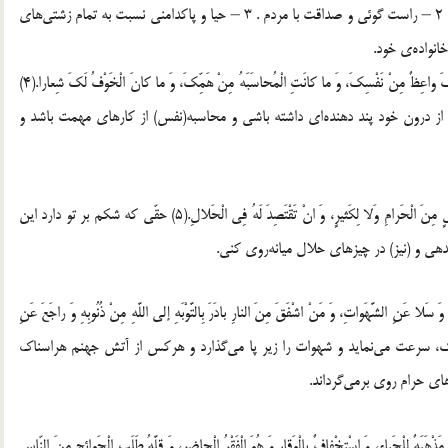
‏1 – تقوای الهی با کارهایی که برای مردم به به دوش می‌کشد. ‏2 – راست گوئی و صداقت با مردم . ‏3 – حیا و پاکدامنی نسبت به تمام زشتی‌های
‏ ‏4 – قال علیه السلام: یَا ابْنَ آدَم، إ نَّکَ لا تَزالُ بَخَیْرٍ ما دامَ لَکَ واعِظٌ مِنْ نَفْسِکَ، وَ ما کانَتِ الْمُحاسَبَهُ مِنْ ‏هَمِّکَ، وَ ما کانَ الْخَوْفُ لَکَ شِعارا.(4)
از درون خود پند دهنده‌ای داشته باشی و محاسبه‌(نفس) از کارهای مهمت باشد و
‏ ‏5 – قال علیه السلام: وَ امّا حَقُّ بَطْنِکَ فَانْ لا تَجْعَلْهُ وِعا لِقَلیلٍ مِنَ الْحَرامِ وَلا لِکَثیرٍ، وَ انْ تَقْتَصِدَ لَهُ فِی ‏الْحَلالِ.(5) حقّی که شکم بر تو دارد این
و (نیز) در ‏چیزهای حلال میانه‌روی کنی.‏ ‏ ‏
َنِ الشَّهَواتِ، وَ مَنْ اشْفَقَ مِنَ النارِ ‏بادَرَ بِالتَّوْبَهِ إلی اللَّهِ مِنْ ذُنُوبِهِ وَ راجَعَ عَنِ
رهای نیک، سرعت می‌نماید و شهوات را زیر پا می‌گذارد و ‏هرکس از آتش جهنم هراسناک
های حرام روی برمی‌گرداند.
هَبَهٌ لِلْحَیاء، وَ اسْتِخْفافٌ بِالْوَقارِ وَ هُوَ الْفَقْرُ ‏الْحاضِرِ، وَ قِلَّهُ طَلَبِ الْحَوائِجِ مِنَ النّاسِ