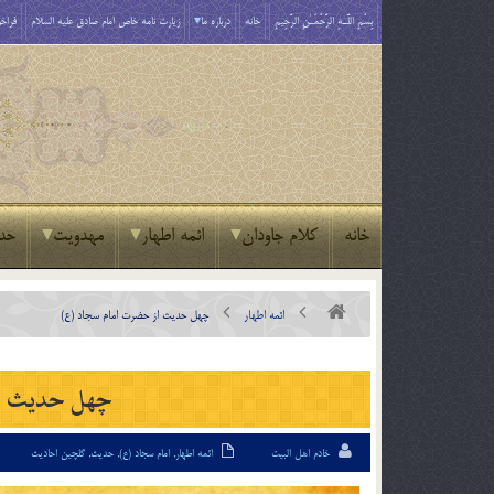
بِسْمِ اللَّـهِ الرَّحْمَـٰنِ الرَّحِيمِ
خانه
درباره ما
زیارت نامه خاص امام صادق علیه السلام
فراخو
خانه
کلام جاودان
ائمه اطهار
مهدویت
حد
ائمه اطهار
چهل حدیث از حضرت امام سجاد (ع)
چهل حدیث ا
خادم اهل البیت
ائمه اطهار
,
امام سجاد (ع)
,
حدیث
,
گلچین احادیث