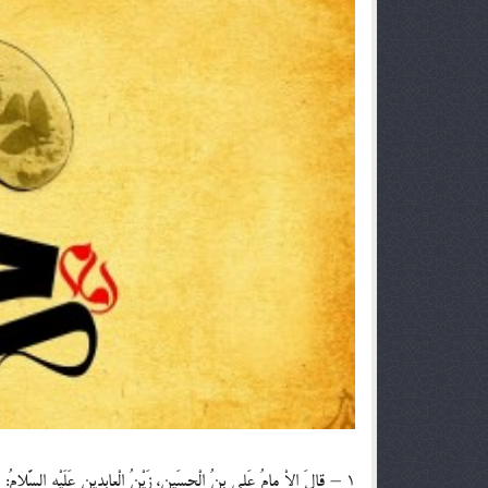
1 – قالَ الاْ مامُ عَلی بنُ الْحسَین، زَیْنُ الْعابدین عَلَیْهِ السَّلامُ: ثَلا