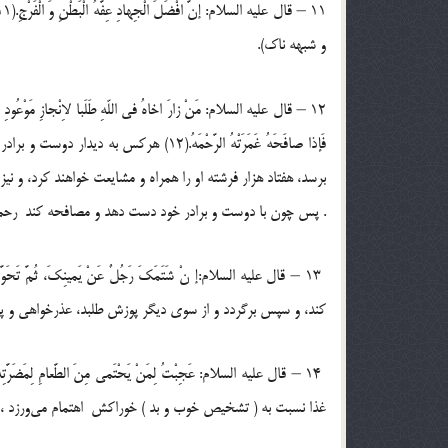
و شبهه ‏ناک).‏
‏‏12 – قال علیه السلام: مَنْ زارَ اخاهُ فی اللّهِ طَلَبا لاِنْجازِ مَوْعُودِ اللّ
فَإذا صافَحَهُ غَمَرَتْهُ الرَّحْمَهُ.(12)
برسد، هفتاد هزار فرشته او را همراه و مشایعت خواهند کرد، و ن
. پس چون با دوست و برادر خود دست دهد و مصافحه کند رحم
کند، و سپس برگردد و از سوی دیگر پوزش طلبد، عذرخواهی و پوز
غذا نسبت به ( تشخیص خوب و بد ) خوراکش ‍ اهتمام می‌ورزد ، 