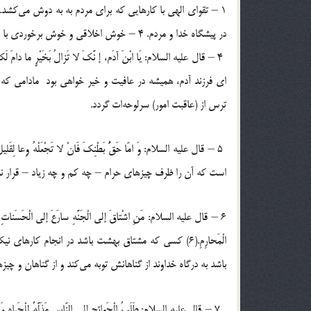
در پیشگاه خدا و مردم. ‏4 – خوش اخلاقی و خوش برخوردی با خانواده‌ی خود.‏
ای فرزند آدم، همیشه در عافیت و خیر خواهی بود مادامی که 
ترس از (عاقبت امور) سرلوحه‌ات گردد.
است که آن را ظرف چیزهای حرام – چه کم و چه زیاد – قرار ندهی 
6 – قال علیه السلام: مَنِ اشْتاقَ إلی الْجَنَّهِ سارَعَ إلی الْحَسَناتِ وَ سَلا ع
الْمَحارِمِ.(6) کسی که مشتاق بهشت باشد در انجام کا
باشد به درگاه خداوند از گناهانش توبه می‌کند و از گناهان و چیز
‏ ‏ ‏7 – قال علیه السلام: طَلَبُ الْحَوائِجِ إلی النّاسِ مَذَلَّهٌ لِلْحَیاهِ وَ مَذْ