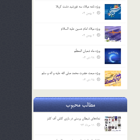
ویژه نامه میلاد سه خورشید دشت کربلا
2 بهمن 04
ویژه میلاد امام حسین علیه السلام
2 بهمن 04
ویژه ماه شعبان المعظّم
28 دی 04
ویژه مبعث حضرت محمد صلی الله علیه و اله و سلم
25 دی 04
مطالب محبوب
نمادهای شیطان پرستی در بازی کلش آف کلنز
11 مرداد 94