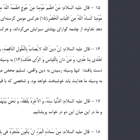
‏ ‏15 – قال علیه السلام: مَنْ اطْعَمَ مُوْمِنا مِنْ جُوعٍ اطْعَمَهُ اللّهُ مِنْ
مُوْمِنا کَساهُ اللّهُ مِنَ الثّیابِ
دهد خداوند از چشمه گوارای بهشتی سیرابش می‌گرداند، و هرکس مو
‏ ‏16 – قال علیه السلام: إنَّ دینَ اللّهِ لایُصابُ بِالْعُقُولِ النّاقِصَهِ، وَ ال
اهْتَدی بِنا هُد
دست یافت؛ تنها وسیله رسیدن به دین واقعی، تسلیم محض می‌
به وسیله ما هدایت یابد خوشبخت ‏خواهد بود. و شخصی که با ق
و ما در این میان این دو در خواب پریشانیم.‏