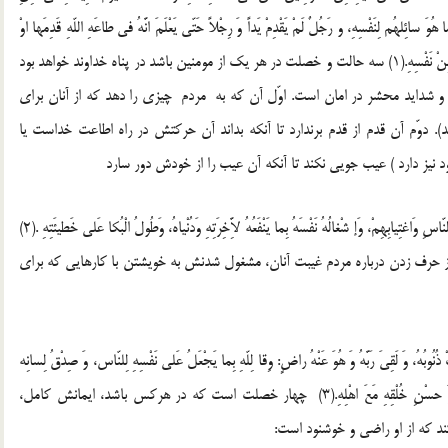
 هُوَ سائِلهُم لِنَفْسِهِ، و رَجُلٌ لَمْ یَقْدِمْ یَداً وَ رِجْلاً حَتّی یَعْلَمَ انَّهُ فی طاعَهِ اللّهِ ‏قَدِمَها اوْ
فی مَعْصِیَتِهِ، وَ رَجُلٌ لَمْ یَعِبْ اخاهُ بِعَیْبٍ حَتّی یَتْرُکَ ذلکَ الْعِیْبَ مِنْ نَفْسِهِ.(1) سه حالت و خصلت در هر یک از مومنین باشد در پناه خداوند خواهد بود
و شداید محشر در امان است. اوّل آن که به مردم چیزی را دهد که از آنان برای
. دوّم آن قدم از قدم برندارد تا آنکه بداند آن حرکتش در راه اطاعت خداست یا
د نیز دارد ) عیب جویی نکند تا آنکه آن عیب را از خودش دور سارد
‏ ‏2 – قال علیه السلام: ثَلاثٌ مُنْجِیاتٌ لِلْمُوْمِن: کَفُّ لِسانِهِ عَنِ النّاسِ وَاغتِیابِهِمْ، وَإ شْغالُهُ نَفْسَهُ بِما یَنْفَعُهُ لاَِّخِرَتِهِ وَدُنْیاهُ، وَطُولُ الْبُکا ‏عَلی خَطیئَتِهِ .(2)
 حرف زدن درباره مردم غیبت آنان، مشغول شدنش به خویشتن با کارهایی ‏که برای
بُهُ، وَ لَقِیَ رَبَّهُ وَ هُوَ عَنْهُ راضٍ: وِقا لِلّهِ بِما ‏یَجْعَلُ عَلی نَفْسِهِ لِلنّاس، وَ صِدْقُ لِسانِه
مَعَ النّاسِ، وَ الاْ سْتحْیا مِنْ کُلِّ قَبِیحٍ عِنْدَ اللّهِ وَ عِنْدَ النّاسِ، وَ حسْنِ ‏خُلْقِهِ مَعَ اهْلِهِ.(3) چهار خصلت است که در هرکس باشد، ایمانش کامل،
ند که از او راضی و خوشنود است: