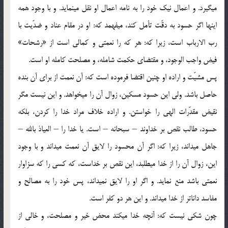
مي‏گيرد. و اعمال نيك خود را به نامه اعمال او نقل مي‏نمايد. و با وجود همه
اين‏ها اگر حسود به دقّت تأمل كند، مي‏فهمد كه: او در مقام عناد و ضدّيت با
رب الارباب است، زيرا كه: هر كه را نعمتي و كمالي است از «رشحات»
فيض واجب الوجود، و مقتضاي حكمت شامله، و مصلحت كامله او است.
پس مشيّت و اراده او چنين اقتضا فرموده است كه: آن نعمت از براي آن بنده
حاصل باشد. ولي اين حسود مسكين، زوال آن را مي‏خواهد. و اين نيست مگر
نقيض مقدّرات الهي را خواستن. و اراده خلاف مراد خدا را كردن، بلكه
حسود، طالب نقص بر خداوند – سبحانه – است. يا خدا را – العياذ بالله –
جاهل مي‏داند، زيرا كه: اگر آن محسود را لايق آن نعمت مي‏داند و با وجود
اين، زوال آن را از خدا مي‏طلبد، اين نقص بر خداست، كه كسي را كه سزاوار
نعمتي باشد منع نمايد. و اگر او را لايق نمي‏داند، پس خود را به مصالح و
مفاسد داناتر از خدا مي‏داند. و اين هر دو كفر است.
چون شكي نيست كه: آنچه خدا مي‏كند محض خير و مصلحت، و خالي از