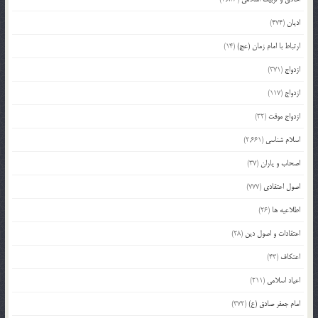
ادیان
(474)
ارتباط با امام زمان (عج)
(14)
ازدواج
(371)
ازدواج
(117)
ازدواج موقت
(32)
اسلام شناسی
(2,661)
اصحاب و یاران
(37)
اصول اعتقادی
(777)
اطلاعیه ها
(26)
اعتقادات و اصول دین
(28)
اعتکاف
(43)
اعیاد اسلامی
(211)
امام جعفر صادق (ع)
(372)