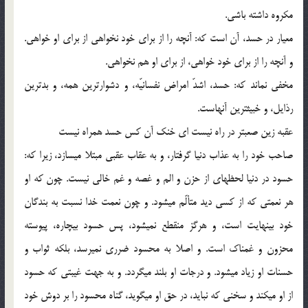
مكروه داشته باشي.
معيار در حسد، آن است كه: آنچه را از براي خود نخواهي از براي او خواهي.
و آنچه را از براي خود خواهي، از براي او هم نخواهي.
مخفي نماند كه: حسد، اشدّ امراض نفسانيّه، و دشوارترين همه، و بدترين
رذايل، و خبيث‏ترين آنهاست.
عقبه زين صعب‏تر در راه نيست اي خنك آن كس حسد همراه نيست
صاحب خود را به عذاب دنيا گرفتار، و به عقاب عقبي مبتلا مي‏سازد، زيرا كه:
حسود در دنيا لحظه‏اي از حزن و الم و غصه و غم خالي نيست. چون كه او
هر نعمتي كه از كسي ديد متألّم مي‏شود. و چون نعمت خدا نسبت به بندگان
خود بي‏نهايت است، و هرگز منقطع نمي‏شود، پس حسود بيچاره، پيوسته
محزون و غمناك است. و اصلا به محسود ضرري نمي‏رسد، بلكه ثواب و
حسنات او زياد مي‏شود. و درجات او بلند مي‏گردد. و به جهت غيبتي كه حسود
از او مي‏كند و سخني كه نبايد، در حق او مي‏گويد، گناه محسود را بر دوش خود