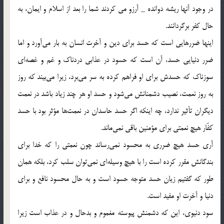
در وجود آنها ريشه دوانده _ آرزو مي کردند شما را بعد از اسلام و ايمان، به
حال كفر برگردانند.
اينها ضررهايي است كه حسد براي دين و آخرت انسان به بار مي‌آورد و اما
ضرر دنيايي حسد، آن است كه حسود در عذابي دردناك و غم و غصه‌اي
سوزناك كه حسدش براي او فراهم كرده به سر مي‌برد، زيرا مي‌بيند كه روز
به روز نعمت، نصيب دشمنانش مي‌شود و حسد او هر چند زياد باشد در نعمت
ديگران تأثير ندارد، چه اينكه اگر حسد حاسدان در نعمت‌ها مؤثر بود با حسد
كفّار هيچ نعمتي براي مؤمنين باقي نمي‌ماند.
آري حسد هيچ ضرري به محسود نمي‌رساند چون نعمتي را كه خدا براي
بندگانش مقرر كرده است را با هيچ وسيله‌اي نمي‌توان سلب كرد، بلكه همان
طور كه گفتيم زيان حسد متوجه حسود است و به حال محسود نافع و براي
دنيا و آخرت او مفيد است.
سود دنيوي، اين كه دشمنش پيوسته مغموم و بدحال و در عذاب است زيرا