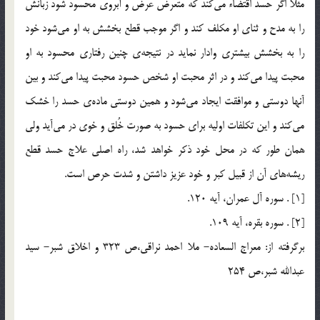
مثلاً اگر حسد اقتضاء مي‌كند كه متعرض عرض و آبروي محسود شود زبانش
را به مدح و ثناي او مكلف كند و اگر موجب قطع بخشش به او مي‌شود خود
را به بخشش بيشتري وادار نمايد در نتيجه‌ي چنين رفتاري محسود به او
محبت پيدا مي‌كند و در اثر محبت او شخص حسود محبت پيدا مي‌كند و بين
آنها دوستي و موافقت ايجاد مي‌شود و همين دوستي ماده‌ي حسد را خشك
مي‌كند و اين تكلفات اوليه براي حسود به صورت خُلق و خوي در مي‌آيد ولي
همان طور كه در محل خود ذكر خواهد شد، راه اصلي علاج حسد قطع
ريشه‌هاي آن از قبيل كبر و خود عزيز داشتن و شدت حرص است.
[1] . سوره آل عمران، آيه‌ 120.
[2] . سوره‌ بقره، آيه 109.
برگرفته از: معراج السعاده- ملا احمد نراقي،ص 323 و اخلاق شبر- سيد
عبدالله شبر،ص 254