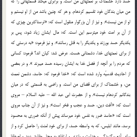
حسد دارد خشمناك بر نعمتهاي من است. و برابري مي‏كند قسمتهائي را كه
من ميان بندگان خود تقسيم كرده‏ام. و هر كه چنين باشد من از او نيستم و
او از من نيست». و نيز از آن بزرگوار منقول است كه: «ترسناك‏ترين چيزي كه
از آن بر امت خود مي‏ترسم اين است. كه: مال ايشان زياد شود، پس بر
يكديگر حسد بورزند و يكديگر را به قتل رسانند». و نيز فرمود: «به درستي كه
از براي نعمتهاي خدا، دشمناني هست. عرض شد: كيان‏ اند؟ فرمود: كساني
كه مردم را بر آنچه از فضل خدا به ايشان رسيده حسد مي‏برند ». و در بعضي
از احاديث قدسيّه وارد شده است كه: «خدا فرمود كه: حاسد، دشمن نعمت
من، و خشمناك از براي قضاي من است. و راضي به قسمتي كه در ميان
بندگانم كرده‏ام نيست». و از حضرت ابي عبد الله – عليه السلام – مروي
است كه: «آفت دين، حسد و عجب و فخر است». و نيز از آن جناب مروي
است كه: «حاسد ضرر به نفس خود مي‏رساند پيش از آنكه ضرري به محسود
برسد، مانند ابليس، كه به واسطه حسد، از براي خود لعنت را حاصل كرد و از
براي آدم برگزيدگي و هدايت و بلندي و ارتفاع به محل حقايق عهد و اصطفا