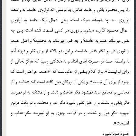
را. پس محسود باش و حاسد مباش. به درستي كه ترازوي حاسد، به واسطه
ترازوي محسود هميشه سبك است، يعني اعمال نيك حاسد به ترازوي
اعمال محسود گذارده مي‏شود. و روزي هر كسي قسمت شده است. پس چه
نفعي مي‏رساند حسد به حاسد؟ و چه ضرر مي‏رساند به محسود؟ و اصل حسد،
از كوري دل، و انكار فضل خداست. و اين، دو بال‏اند از براي كفر. و فرزند آدم
به واسطه حسد در حسرت ابدي افتاد و به هلاكتي رسيد كه هرگز نجاتي از
براي او نيست». و از كلام بعضي از حكماست كه: «حسد، جراحتي است كه
بهبود از براي آن نيست». و يكي از بزرگان دين گفته است كه: «حاسد را از
مجالس و مجامع عايد نمي‏شود مگر مذمت و ذلت. و از ملائكه به او نمي‏رسد
مگر بغض و لعنت. و از خلق نفعي نمي‏برد مگر غم و محنت. و در وقت مردن
نمي‏بيند مگر هول و شدّت. و در قيامت چيزي به او نمي‏رسد مگر عذاب و
فضيحت».
حسود سود نمي‏برد