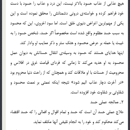
هيچ عذابي از عذاب حسود بالاتر نيست، اين درد و عذاب را حسود با دست
خود فراهم كرده و خواسته‌ي دروني دشمنانش را محقق نموده است و اين
يكي از مهم‌ترين اغراض دنيوي خلق است. اما سود اخروي، اين كه محسود
به سبب حسد مظلوم واقع شده است مخصوصاً اگر حسد، شخص حسود را به
غيبت يا حمله بر عرض محسود و هتك ستر و ذكر معايب او وادار كند.
اينها هداياي هستند كه حسود به وسيله‌ي انتقال حسناتش به ديوان عمل
محسود به او هديه مي‌كند تا زماني كه فرداي قيامت غرق در افلاس و
محروميت از حسنات با او ملاقات كند و همچنان كه از راحت دنيا محروم بود
«در آخرت دچار عذاب اليم شود» نتيجه اينكه نعمتي بر نعمت محسود و
شقاوتي بر شقاوت خود افزوده است.
2ـ معالجه عملي حسد
علاج عملي حسد آن است كه حسد و تمام اقوال و افعالي را كه حسد اقتضاء
مي‌كند محكوم كند و خود را به انجام نقيض آنها مكلف نمايد.