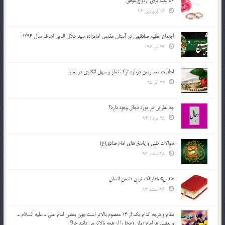
50 نکته برای ازدواج موفق
16 فروردین 94
اجتماع عظیم صادقیون در آستان مقدس امامزاده سید جلال الدین اشرف سال 1396
29 تیر 96
احادیث معصومین درباره ترک نماز و سهل انگاری در نماز
29 آذر 95
چه نظراتی در مورد دجال وجود دارد؟
28 مرداد 94
سوالات طبی و پاسخ های امام صادق(ع)
28 اسفند 93
«نفس» خطرناک ترین دشمن انسان
26 اسفند 93
مقام و درجه كدام يك از 14 معصوم بالاتر است چون بعضي امام علي ـ عليه السلام ـ
و بعضي ها امام زمان (عج) را از همه بالاتر مي دانند چرا؟