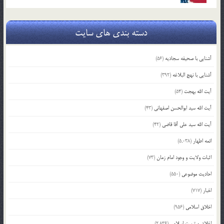
دسته بندی های سایت
آشنایی با صحیفه سجادیه
(56)
آشنایی با نهج البلاغه
(392)
آیت الله بهجت
(54)
آیت الله سید ابوالحسن اصفهانی
(43)
آیت الله سید علی آقا قاضی
(42)
ائمه اطهار
(5,038)
اثبات ولایت و وجود امام زمان
(73)
احادیث موضوعی
(550)
اخبار
(717)
اخلاق اسلامی
(956)
اخلاق و تربیت اسلامی
(2,836)