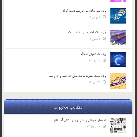
ویژه نامه میلاد سه خورشید دشت کربلا
2 بهمن 04
ویژه میلاد امام حسین علیه السلام
2 بهمن 04
ویژه ماه شعبان المعظّم
28 دی 04
ویژه مبعث حضرت محمد صلی الله علیه و اله و سلم
25 دی 04
مطالب محبوب
نمادهای شیطان پرستی در بازی کلش آف کلنز
11 مرداد 94