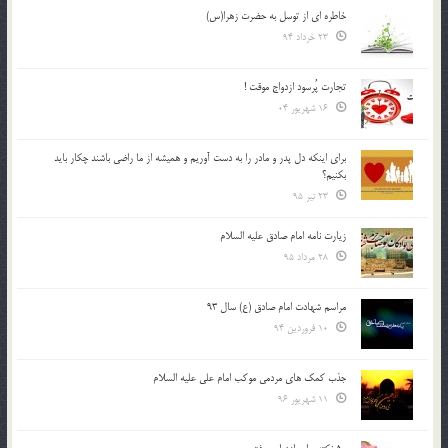
خاطره ای از توسل به حضرت زهرا(س)
23 خرداد 94
تجارت پُرسود ازدواج موقت !
16 شهریور 04
براي اينكه دل پدر و مادر را به دست آوريم و هميشه از ما راضي باشند چكار بايد
بكنيم؟
23 تیر 95
زیارت نامه امام صادق علیه السلام
28 مرداد 95
مراسم شهادت امام صادق (ع) سال 93
10 فروردین 94
جذب کمک های مردمی موکب امام علی علیه السلام
11 شهریور 96