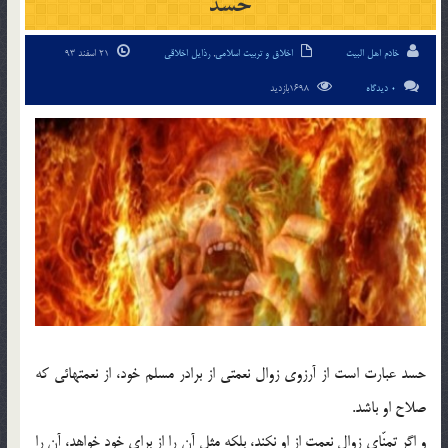
حسد
خادم اهل البیت
اخلاق و تربیت اسلامی
,
رذایل اخلاقی
21 اسفند 93
0 دیدگاه
1698بازدید
حسد عبارت است از آرزوي زوال نعمتي از برادر مسلم خود، از نعمتهائي كه
صلاح او باشد.
و اگر تمنّاي زوال نعمت از او نكند، بلكه مثل آن را از براي خود خواهد، آن را