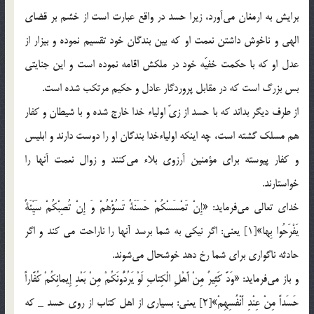
برايش به ارمغان مي‌آورد، زيرا حسد در واقع عبارت است از خشم بر قضاي
الهي و ناخوش داشتن نعمت او كه بين بندگان خود تقسيم نموده و بيزار از
عدل او كه با حكمت خفيّه خود در ملكش اقامه نموده است و اين جنايتي
بس بزرگ است كه در مقابل پروردگار عادل و حكيم مرتكب شده است.
از طرف ديگر بداند كه با حسد از زيّ اولياء خدا خارج شده و با شيطان و كفار
هم مسلك گشته است، چه اينكه اولياء‌خدا بندگان او را دوست دارند و ابليس
و كفار پيوسته براي مؤمنين آرزوي بلاء مي‌كنند و زوال نعمت آنها را
خواستارند.
خداي تعالي مي‌فرمايد: «إِنْ تَمْسَسْكُمْ حَسَنَةٌ تَسُؤْهُمْ وَ إِنْ تُصِبْكُمْ سَيِّئَةٌ
يَفْرَحُوا بِها»[1] يعني: اگر نيکي به شما برسد آنها را ناراحت مي کند و اگر
حادثه ناگواري براي شما رخ دهد خوشحال مي‌شوند.
و باز مي‌فرمايد: «وَدَّ كَثِيرٌ مِنْ أَهْلِ الْكِتابِ لَوْ يَرُدُّونَكُمْ مِنْ بَعْدِ إِيمانِكُمْ كُفَّاراً
حَسَداً مِنْ عِنْدِ أَنْفُسِهِمْ»[2] يعني: بسياري از اهل كتاب از روي حسد _ که