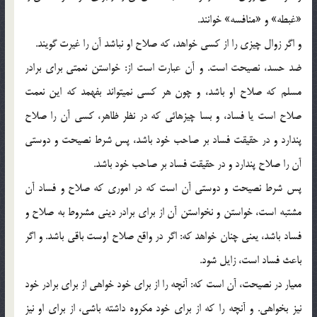
«غبطه» و «منافسه» خوانند.
و اگر زوال چيزي را از كسي خواهد، كه صلاح او نباشد آن را غيرت گويند.
ضد حسد، نصيحت است. و آن عبارت است از: خواستن نعمتي براي برادر
مسلم كه صلاح او باشد، و چون هر كسي نمي‏تواند بفهمد كه اين نعمت
صلاح است يا فساد، و بسا چيزهائي كه در نظر ظاهر، كسي آن را صلاح
پندارد و در حقيقت فساد بر صاحب خود باشد، پس شرط نصيحت و دوستي
آن را صلاح پندارد و در حقيقت فساد بر صاحب خود باشد.
پس شرط نصيحت و دوستي آن است كه در اموري كه صلاح و فساد آن
مشتبه است، خواستن و نخواستن آن از براي برادر ديني مشروط به صلاح و
فساد باشد، يعني چنان خواهد كه: اگر در واقع صلاح اوست باقي باشد. و اگر
باعث فساد است، زايل شود.
معيار در نصيحت، آن است كه: آنچه را از براي خود خواهي از براي برادر خود
نيز بخواهي. و آنچه را كه از براي خود مكروه داشته باشي، از براي او نيز