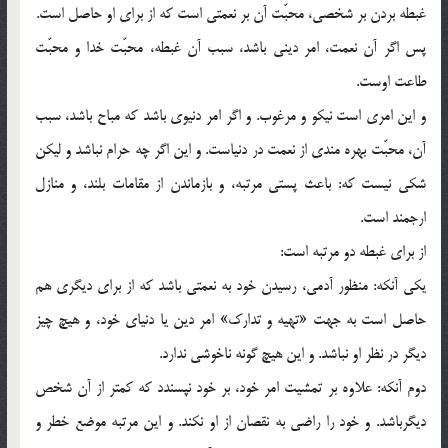
غبطه بردن بر شخصي، محبّت آن بر نعمتي است كه از براي او حاصل است.
پس اگر آن نعمت، امر ديني باشد، سبب آن غبطه، محبّت خدا و محبّت
طاعت اوست.
و اين امري است نيكو و مرغوب. و اگر امر دنيوي باشد كه مباح باشد، سبب
آن، محبّت بهره مندي از نعمت در دنياست. و اين اگر چه حرام نباشد و ليكن
شكي نيست كه: باعث پستي مرتبه، و بازماندن از مقامات بلند، و منازل
ارجمند است.
از براي غبطه دو مرتبه است:
يكي آنكه: منظور آدمي، رسيدن خود به نعمتي باشد كه از براي ديگري هم
حاصل است به جهت «تهيه و تدارك» امر دين يا دنياي خود، و هيچ چيز
ديگر در نظر او نباشد. و اين هيچ گونه ناخوشي ندارد.
دوم آنكه: علاوه بر تمشيت امر خود، بر خود نپسندد كه كمتر از آن شخص
ديگرباشد. و خود را راضي به نقصان از او نكند. و اين مرتبه موضع خطر و