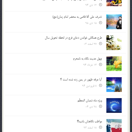
12 دی 94
تشرف علي آقا قاضي به محضر امام زمان(عج)
15 دی 95
طرح همگانی خواندن دعای فرج در لحظه تحویل سال
27 اسفند 03
چهل حدیث نگاه به نامحرم
13 خرداد 94
آیا جرقه ظهور در یمن زده شده است ؟!
8 فروردین 94
ویژه ماه شعبان المعظّم
28 دی 04
مواظب نگاهتان باشید!!!
18 اسفند 93