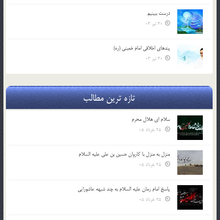
درست ببينيم
30 تیر 03
پندهاي اخلاقي امام خميني (ره)
30 تیر 03
تازه ترین مطالب
سلام ای هلال محرم
25 خرداد 05
منزل به منزل با کاروان حسین بن علی علیه السلام
25 خرداد 05
پاسخ امام زمان علیه السلام به چند شبهه عاشورایی
25 خرداد 05