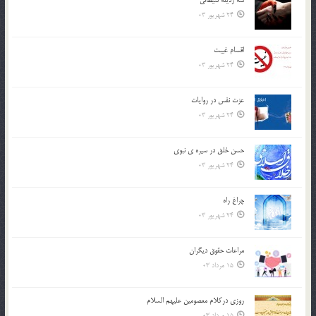
24 شهریور 03
اقسام غيبت
24 شهریور 03
عزت نفس در روايات
24 شهریور 03
حسن خلق در سيره ي نبوي
24 شهریور 03
چراغ راه
24 شهریور 03
مراعات حقوق ديگران
15 مرداد 03
روزي دركلام معصومين عليهم السلام
15 مرداد 03