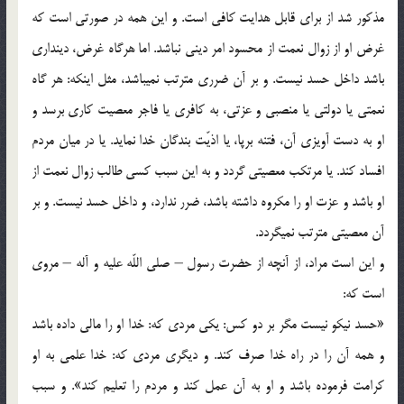
مذكور شد از براي قابل هدايت كافي است. و اين همه در صورتي است كه
غرض او از زوال نعمت از محسود امر ديني نباشد. اما هرگاه غرض، دينداري
باشد داخل حسد نيست. و بر آن ضرري مترتب نمي‏باشد، مثل اينكه: هر گاه
نعمتي يا دولتي يا منصبي و عزتي، به كافري يا فاجر معصيت كاري برسد و
او به دست آويزي آن، فتنه برپا، يا اذيّت بندگان خدا نمايد. يا در ميان مردم
افساد كند. يا مرتكب معصيتي گردد و به اين سبب كسي طالب زوال نعمت از
او باشد و عزت او را مكروه داشته باشد، ضرر ندارد، و داخل حسد نيست. و بر
آن معصيتي مترتب نمي‏گردد.
و اين است مراد، از آنچه از حضرت رسول – صلي اللّه عليه و آله – مروي
است كه:
«حسد نيكو نيست مگر بر دو كس: يكي مردي كه: خدا او را مالي داده باشد
و همه آن را در راه خدا صرف كند. و ديگري مردي كه: خدا علمي به او
كرامت فرموده باشد و او به آن عمل كند و مردم را تعليم كند». و سبب