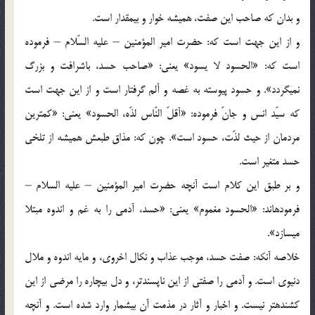
و بدان كه صاحب اين صفت، هميشه خوار و بي‏مقدار است.
و از اين جهت است كه: حضرت امير المؤمنين – عليه السّلام – فرموده
است كه: «الحسود لا يسود» يعني: «صاحب حسد، باشرافت و بزرگ
نمي‏گردد». و حسود پيوسته به غصه و ألم گرفتار است و از اين جهت است
كه سيّد انس و جانّ فرموده: «أقلّ النّاس لذّه، الحسود» يعني: «كمترين
مردمان از حيث لذّت، حسود است». چون كه: مذاق طبعش هميشه از تلخي
حسد متغير است.
و بر طبق اين كلام است آنچه حضرت امير المؤمنين – عليه السلام –
فرموده‏اند: «الحسود مغموم» يعني: «حسد، آدمي را به غم و اندوه مبتلا
مي‏سازد».
خلاصه آنكه: صفت حسد، موجب عذاب و نكال اخروي، و مايه اندوه و ملال
دنيوي است. و آدمي را صفتي از اين ناپسندتر، و دل بيچاره را مرضي از اين
كشنده‏تر نيست. و اخبار و آثار در مذمت آن بي‏شمار وارد شده است. و آنچه