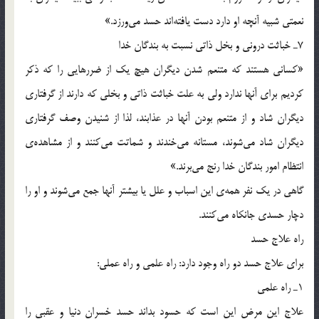
نعمتي شبيه آنچه او دارد دست يافته‌اند حسد مي‌ورزد.»
7ـ خباثت دروني و بخل ذاتي نسبت به بندگان خدا
«كساني هستند كه متنعم شدن ديگران هيچ يك از ضررهايي را كه ذكر
كرديم براي آنها ندارد ولي به علت خباثت ذاتي و بخلي كه دارند از گرفتاري
ديگران شاد و از متنعم بودن آنها در عذابند، لذا از شنيدن وصف گرفتاري
ديگران شاد مي‌شوند، مستانه مي‌خندند و شماتت مي‌كنند و از مشاهده‌ي
انتظام امور بندگان خدا رنج مي‌برند.»
گاهي در يك نفر همه‌ي اين اسباب و علل يا بيشتر آنها جمع مي‌شوند و او را
دچار حسدي جانكاه مي‌كنند.
راه علاج حسد
براي علاج حسد دو راه وجود دارد: راه علمي و راه عملي:
1ـ راه علمي
علاج اين مرض اين است كه حسود بداند حسد خسران دنيا و عقبي را