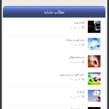
مطالب مشابه
اقسام غيبت
29 اسفند 03
عزت نفس در روايات
29 اسفند 03
سه رذیله شیطانی
29 اسفند 03
حسن خلق در سيره ي نبوي
29 اسفند 03
چراغ راه
29 اسفند 03
سه رذیله شیطانی