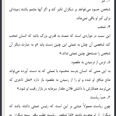
3ـ كبر
شخص حسود مي‌خواهد بر ديگران تكبر كند و اگر آنها متنعم باشند زمينه‌اي
براي كبر او باقي نمي‌ماند.
4ـ تعجب
اين سبب در مواردي است كه نعمت به قدري بزرگ باشد كه انسان تعجب
كند شخصي آن چنان به نعمتي اين چنين دست يابد «و به عبارت ديگر آن
شخص را مستحق چنين نعمتي نداند.»
5ـ ترس از نرسيدن به مقصود
به اين معني كه انسان بترسد محسود با نعمتي كه به دست آورده مي‌تواند
مانع منافع او شده و او را از رسيدن به مقصود باز دارد «مثل تاجري كه
مي‌ترسد همكارش با داشتن فلان مقدار سرمايه در بازار رقيب او شود.»
6ـ حبّ رياست
چون رياست معمولاً مبتني بر اين است كه رئيس نعمتي داشته باشد كه
ديگران از او محروم باشند «لذا شخص رياست طلب وقتي ببيند ديگران به