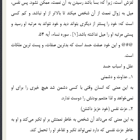
لغزش است، زيرا كه: بسا باشد رسيدن به آن نعمت، ممكن نشود. پس نفس،
ميل به زوال نعمت از آن شخص مي‏كند تا بالاتر از او نباشد. و كم كسي
است كه: خود را پست‏تر از ديگري بتواند ديد و خود نتواند به مرتبه او رسيد و
پستي مرتبه او را ميل نداشته باشد.[1] . سوره نساء، آيه 54.
@#@ و اين خود صفت حسد است كه بدترين صفات، و پست ترين ملكات
است.
علل و اسباب حسد
1ـ عداوت و دشمني
به اين معني كه انسان وقتي با كسي دشمن شد هيچ خيري را براي او
نمي‌خواهد و لذا متنعم بودنش را دوست ندارد.
2ـ عزت نفس (خود عزيز داشتن)
به اين معني كه مي‌داند آن شخص به خاطر نعمتش بر او تكبر مي‌كند و او به
خاطر عزت نفسي كه دارد نمي‌تواند تكبر و تفاخر او را تحمل كند.