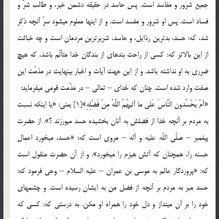
جميع شرور و مفاسد است. پس حاسد در حقيقه دشمن خير، و طالب شرّ و
فساد است. پس او شرور و مفسد است. و از اين‏ها معلوم مي‏شود سرّ آنچه ذكر
شد، كه: حسد، بدترين رذايل، و حاسد، شريرترين مردمان است و چه خباثت
از اين بالاتر كه: كسي از راحت بنده‏اي از بندگان خدا متألّم باشد، كه هيچ
ضرري به او نداشته باشد. و از اين جهت آيات و اخبار بي‏نهايت در مذمّت اين
صفت وارد شده است. چنان كه خداي – تعالي – در مذّمت قومي مي‏فرمايد:
«أمْ يَحْسُدون النَّاسَ عَلي ما آتيهُمُ اللَّهُ مِنْ فَضْلِهِ»[1] يعني: «يا اينکه نسبت
به مردم بر آنچه خدا از فضلش به آنان بخشيده حسد مي‏ورزند ؟». از حضرت
پيغمبر – صلّي اللّه عليه و آله – مروي است كه: «حسد، مي‏خورد اعمال
حسنه را، همچنان كه آتش هيزم را مي‏خورد». و از آن حضرت منقول است
كه: «پروردگار عالم به موسي بن عمران – عليه السلام – وحي فرمود كه:
حسد مبر به مردم بر آنچه از فضل من به ايشان رسيده است. و چشمهاي
خود را بر آن مينداز و دل خود را همراه او مكن. به درستي كه: كسي كه