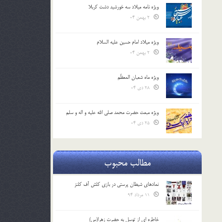
ویژه نامه میلاد سه خورشید دشت کربلا
2 بهمن 04
ویژه میلاد امام حسین علیه السلام
2 بهمن 04
ویژه ماه شعبان المعظّم
28 دی 04
ویژه مبعث حضرت محمد صلی الله علیه و اله و سلم
25 دی 04
مطالب محبوب
نمادهای شیطان پرستی در بازی کلش آف کلنز
11 مرداد 94
خاطره ای از توسل به حضرت زهرا(س)