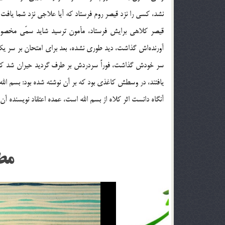
نشد، كسي را نزد قيصر روم فرستاد كه آيا علاجي نزد شما يافت مي‎ش
قيصر كلاهي برايش فرستاد، مأمون ترسيد شايد سمّي مخصوص
آورنده‎اش گذاشت، ديد طوري نشده، بعد براي امتحان بر سر
سر خودش گذاشت، فوراً سردردش بر طرف گرديد حيران شد كه د
يافتند، در وسطش كاغذي بود كه بر آن نوشته شده بود: بسم الله 
آنگاه دانست اثر كلاه از بسم الله است، عمده اعتقاد نويسنده آن و
مط