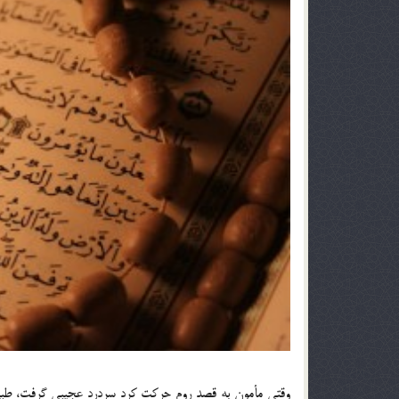
وقتي مأمون به قصد روم حركت كرد سردرد عجيبي گرفت، طبيبه