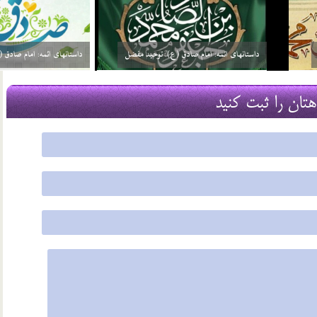
ئمه: امام صادق (ع): گره گشائی
داستانهای ائمه: امام صادق (ع): توحید مفضل
21 مرداد 03
هتان را ثبت کنید