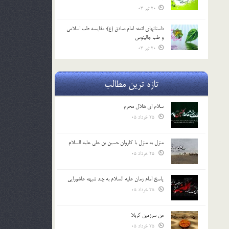
20 تیر 03
داستانهای ائمه: امام صادق (ع): مقایسه طب اسلامی
و طب جالینوس
20 تیر 03
تازه ترین مطالب
سلام ای هلال محرم
25 خرداد 05
منزل به منزل با کاروان حسین بن علی علیه السلام
25 خرداد 05
پاسخ امام زمان علیه السلام به چند شبهه عاشورایی
25 خرداد 05
من سرزمین کربلا
25 خرداد 05