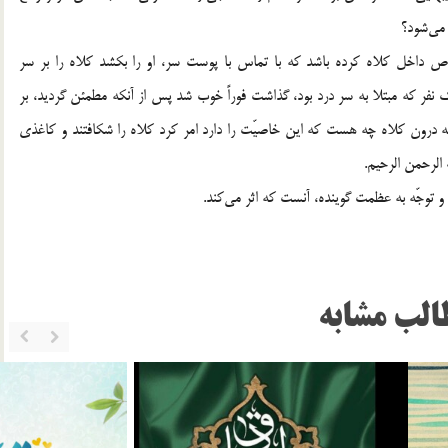
ود؟
 داخل كلاه كرده باشد كه با تماس با پوست سر، او را بكشد كلاه را بر سر
 يك نفر كه مبتلا به سر درد بود، گذاشت فوراً خوب شد پس از آنكه مطمئن گرديد، بر
رون كلاه چه هست كه اين خاصيّت را دارد امر كرد كلاه را شكافتند و كاغذي
الرحمن الرحيم.
 توجّه به عظمت گوينده، آنست كه اثر مي‎كند.
الب مشابه