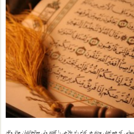
ايي كه همراهش بودند هر كدام راه علاجي را گفتند ولي معالجاتشان مؤثر واقع