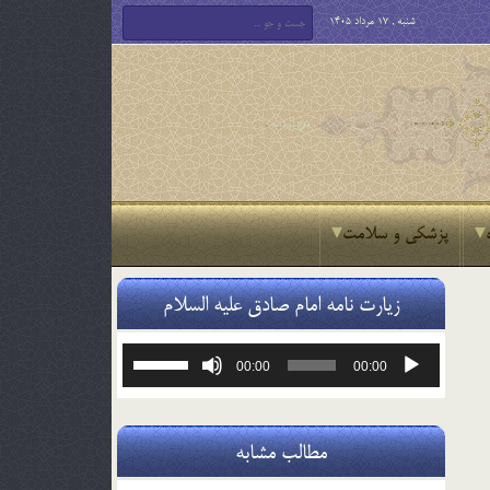
شنبه , 17 مرداد 1405
پزشکی و سلامت
زیارت نامه امام صادق علیه السلام
پخش‌کننده
برای
00:00
00:00
صوت
افزایش
یا
کاهش
صدا
مطالب مشابه
از
کلیدهای