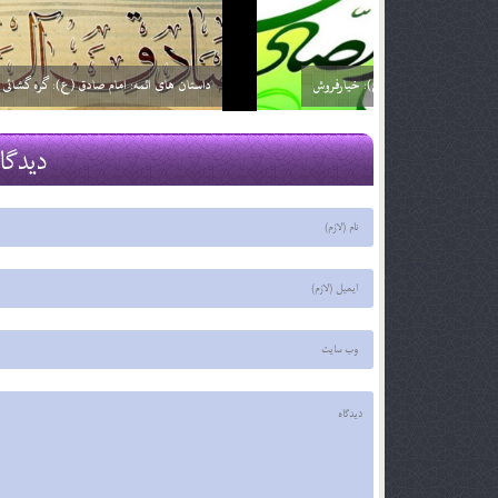
داستانهای ائمه: امام صادق (ع): خیارفروش
داستان های ا
29 اسفند 03
29 اسفند 03
دیدگا