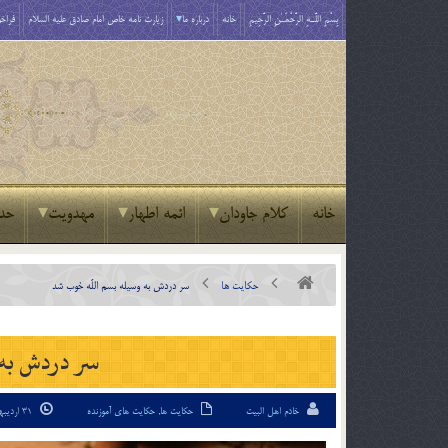
بِسْمِ اللَّـهِ الرَّحْمَـٰنِ الرَّحِيمِ
خانه
درباره ما
زیارت نامه خاص امام صادق علیه السلام
فراخو
خانه
کلام جاودان
ائمه اطهار
مهدویت
حد
حکایت ها
سر دردش به وسيله بسم اللّه خوب شد
سر دردش به 
خادم اهل البیت
حکایت ها
,
حکایت های آموزنده
31 اردیبهشت 94