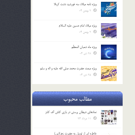
ویژه نامه میلاد سه خورشید دشت کربلا
2 بهمن 04
ویژه میلاد امام حسین علیه السلام
2 بهمن 04
ویژه ماه شعبان المعظّم
28 دی 04
ویژه مبعث حضرت محمد صلی الله علیه و اله و سلم
25 دی 04
مطالب محبوب
نمادهای شیطان پرستی در بازی کلش آف کلنز
11 مرداد 94
خاطره ای از توسل به حضرت زهرا(س)