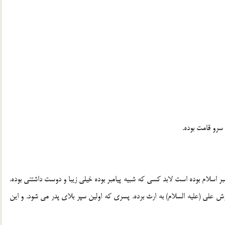
سرو قامت بوده.
بر اسلام بوده است لابد كسي كه شبيه پيامبر بوده خيلي زيبا و دوست داشتني بوده.
ش علي (عليه السلام) به ارث برده. پسري كه اولين سپر بلاي پدر مي شود. و اين