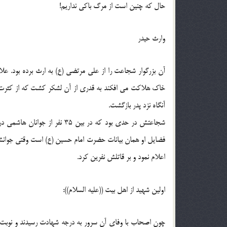
حال كه چنين است از مرگ باكي نداريم!
وارث حيدر
آن بزرگوار شجاعت را از علي مرتضي (ع) به ارث برده بود. علا
آنگاه نزد پدر بازگشت.
شجاعتش در حدي بود كه در بين 
فضايل او همان بيانات حضرت امام حسين (ع) است وقتي جوانش عازم
اعلام نمود و بر قاتلش نفرين كرد.
اولين شهيد از اهل بيت ((عليه السلام)):
چون اصحاب با وفاي آن سرور به درجه شهادت رسيدند و نوبت به 