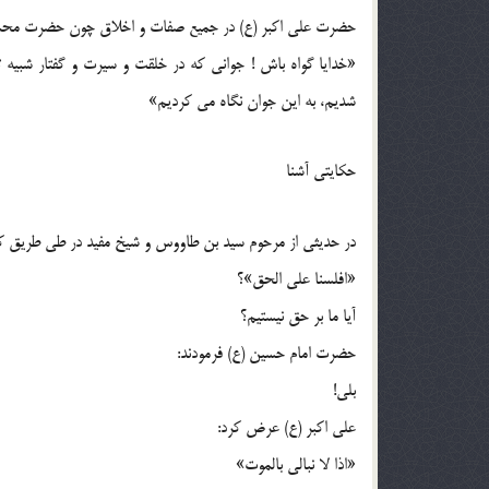
حضرت علي اكبر (ع) در جميع صفات و اخلاق چون حضرت محمد (
«خدايا گواه باش ! جواني كه در خلقت و سيرت و گفتار شبيه ت
شديم،‌ به اين جوان نگاه مي كرديم»
حكايتي آشنا
در حديثي از مرحوم سيد بن طاووس و شيخ مفيد در طي طريق كر
«افلسنا علي الحق»؟
آيا ما بر حق نيستيم؟
حضرت امام حسين (ع) فرمودند:
بلي!
علي اكبر (ع) عرض كرد:
«اذا لا نبالي بالموت»