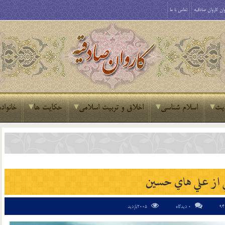
ان کاروان صادقیه
تماس با ما
یث
اسلام شناسی
اخلاق و تربیت اسلامی
حکایت ها
خانواده
 از علي هاي حسين
0 دیدگاه
2005بازدید