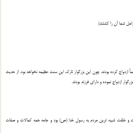
امل شما آن را كشتند)
25 سال يا بيشتر داشتند،‌ حتماً‌ ازدواج كرده بودند. چون اين بزرگوار تارك اين سنت عظيمه نخواهد بود. از حديث
وار ازدواج نموده و داراي فرزند بودند.
 و خلقت شبيه ترين مردم به رسول خدا (ص) بود و جامه همه كمالات و صفات