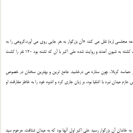
مه مجلسي (ره) نقل مي كند: «آن بزرگوار به هر جايي روي مي آورد،‌گروهي را به
خاك هلاكت مي افكند به قدري از آن لشكر كشت كه از كثرت كشته به شيون آمدند و روايت شده علي اكبر با آن كه تشنه بود 120 نفر را كشت
35 نفر از جوانان هاشمي در حماسه كربلا،‌ چون ستاره مي درخشيد. جامع ترين و بهترين سخنان در خصوص
 ميدان نبرد با اشقيا بود،‌ بر زبان جاري كرد و اندوه خود را به خاطر مفارقت او
خاندان آن بزرگوار رسيد علي اكبر اول آنها بود كه به ميدان شتافت. مرحوم سيد