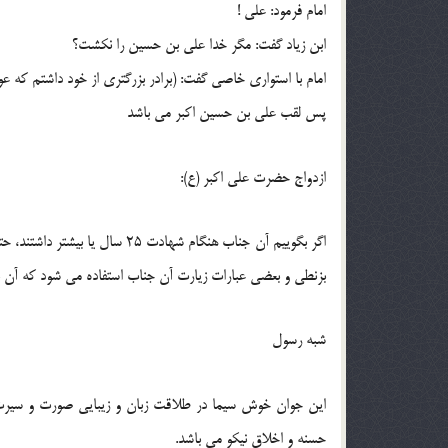
امام فرمود: علي !
ابن زياد گفت: مگر خدا علي بن حسين را نكشت؟
امام با استواري خاصي گفت: (برادر بزرگتري از خود داشتم كه عو
پس لقب علي بن حسين اكبر مي باشد
ازدواج حضرت علي اكبر (ع):
اگر بگوييم آن جناب هنگام شهادت 
بزنطي و بعضي عبارات زيارت آن جناب استفاده مي شود كه آن بزرگ
شبه رسول
اين جوان خوش سيما در طلاقت زبان و زيبايي صورت و سيرت
حسنه و اخلاق نيكو مي باشد.