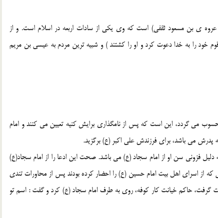
روه ي بن مسعود ثقفي) است كه وي يكي از سادات اربعه در اسلام است. و از
م خود را به خدا دعوت كرد و او را كشتند ) و شبيه ترين مردم به عيسي بن مريم
سوب مي گردد، ‌اين است كه پس از نامگذاري برايش كنيه تعيين مي كنند و امام
 پدرش مي باشد،‌ براي فرزندش علي اكبر (ع) برگزيد.
 دليل فزوني سن او از امام سجاد (ع) مي باشد. صحت اين ادعا را از امام سجاد(ع)
ي كه از اسراي اهل بيت امام حسين (ع) را احضار كرده بودند پس از محاورات تندي
ت گرفت،‌ حاكم خيانت كار كوفه،‌ روي به طرف امام سجاد (ع) كرد و گفت : اسم تو