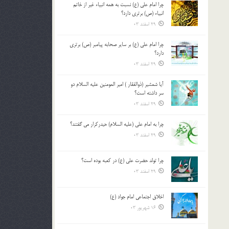
چرا امام علی (ع) نسبت به همه انبیاء غیر از خاتم
بالا
انبیاء (ص) برتری دارد؟
و
29 اسفند 03
پایین
استفاده
چرا امام علی (ع) بر سایر صحابه پیامبر (ص) برتری
کنید.
دارد؟
29 اسفند 03
آیا شمشیر (ذوالفقار ) امیر المومنین علیه السلام دو
سر داشته است؟
29 اسفند 03
چرا به امام علی (علیه السلام) حیدرکرار می گفتند؟
29 اسفند 03
چرا تولد حضرت علی (ع) در کعبه بوده است؟
29 اسفند 03
اخلاق اجتماعی امام جواد (ع)
16 شهریور 03