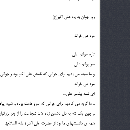
روز جوان به ياد علي اكبر(ع)
مرد مي خواند:
تازه جوانم علي
سر روانم علي
و ما سينه مي زديم براي جواني كه نامش علي اكبر بود و جواني 
مرد مي خواند:
اي شبه پيغمبر علي…
و ما گريه مي كرديم براي جواني كه سرو قامت بوده و شبيه پيام
و چون يك تنه به دل دشمن زده لابد شجاعت را از پدر بزرگوار
همه ي دانستنيهاي ما بود از حضرت علي اكبر (عليه السلام).