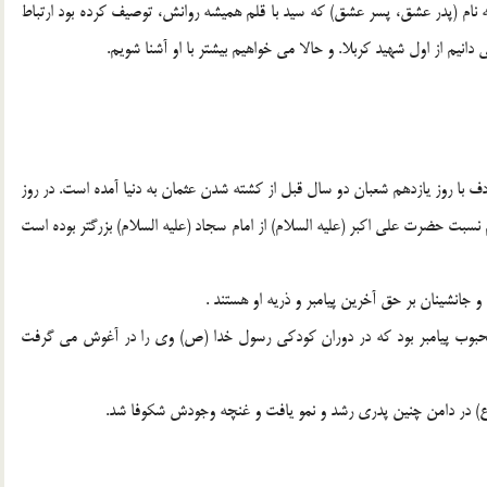
 نام (پدر عشق، ‌پسر عشق) كه سيد با قلم هميشه روانش، ‌توصيف كرده بود ارتباط
انيم از اول شهيد كربلا. و حالا مي خواهيم بيشتر با او آشنا شويم.
ا روز يازدهم شعبان دو سال قبل از كشته شدن عثمان به دنيا آمده است. در روز
ن و علماي علم نسبت حضرت علي اكبر (عليه السلام) از امام سجاد (عليه السلام) بزرگتر بوده است
جانشينان بر حق آخرين پيامبر و ذريه او هستند .
محبوب پيامبر بود كه در دوران كودكي رسول خدا (ص) وي را در آغوش مي گرفت
) در دامن چنين پدري رشد و نمو يافت و غنچه وجودش شكوفا شد.