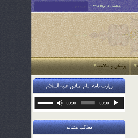
پنجشنبه , 15 مرداد 1405
پزشکی و سلامت
زیارت نامه امام صادق علیه السلام
پخش‌کننده
برای
00:00
00:00
صوت
افزایش
یا
کاهش
صدا
مطالب مشابه
از
کلیدهای