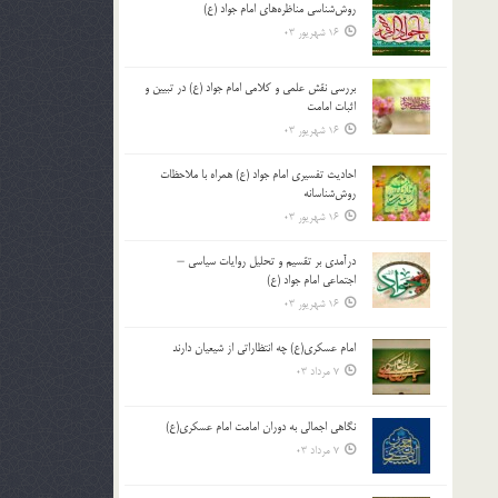
روش‌شناسی مناظره‌های امام جواد (ع)
16 شهریور 03
بررسی نقش علمی و کلامی امام جواد (ع) در تبیین و
اثبات امامت
16 شهریور 03
احادیث تفسیری امام جواد (ع) همراه با ملاحظات
روش‌شناسانه
16 شهریور 03
درآمدی بر تقسیم و تحلیل روایات سیاسی –
اجتماعی امام جواد (ع)
16 شهریور 03
امام عسکری(ع) چه انتظاراتی از شیعیان دارند
7 مرداد 03
نگاهی اجمالی به دوران امامت امام عسکری(ع)
7 مرداد 03