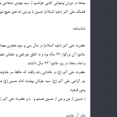
بعدها در دوران نوجواني كتابي خوانديم از سيد مهدي شجاعي به
قشنگ علي اكبر (عليه السلام) حسين با پدرش اما هنوز هيچ نمي د
شناسنامه
حضرت علي اكبر (عليه السلام) در سال سي و سوم هجري مصادف ب
عاشورا آن بزرگوار 27 ساله بود و به اتفاق مورخي
و امام سجاد در روز عاشورا 23 سال داشتند .
حضرت علي اكبر (ع) در خانداني رشد يافت كه حافظ سر خداوند و 
پدر گرامي علي اكبر (ع). سيد جوانان بهشت امام حسين (ع) 
ومي فرمود:
( حسين از من و من از حسين هستم و …) و حضرت علي اكبر (ع
مادر آن جناب: