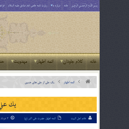
بِسْمِ اللَّـهِ الرَّحْمَـٰنِ الرَّحِيمِ
خانه
درباره ما
زیارت نامه خاص امام صادق علیه السلام
فراخو
خانه
کلام جاودان
ائمه اطهار
مهدویت
حد
ائمه اطهار
يك علي از علي هاي حسين
يك علي
خادم اهل البیت
ائمه اطهار
,
حضرت علی اکبر (ع)
3 خرداد 94