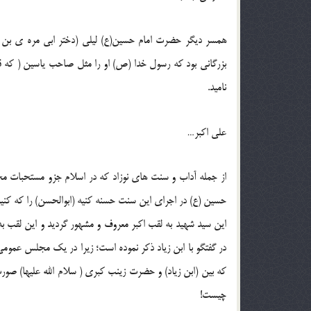
همسر ديگر حضرت امام حسين(ع) ليلي (دختر ابي مره ي بن ع
بزرگاني بود كه رسول خدا (ص) او را مثل صاحب ياسين ( كه قو
ناميد.
علي اكبر…
از جمله آداب و سنت هاي نوزاد كه در اسلام جزو مستحبات مح
حسين (ع) در اجراي اين سنت حسنه كنيه (ابوالحسن) را كه كنيه
اين سيد شهيد به لقب اكبر معروف و مشهور گرديد و اين لقب به
در گفتگو با ابن زياد ذكر نموده است؛‌ زيرا در يك مجلس عموم
كه بين (ابن زياد) و حضرت زينب كبري ( سلام الله عليها) صور
چيست!