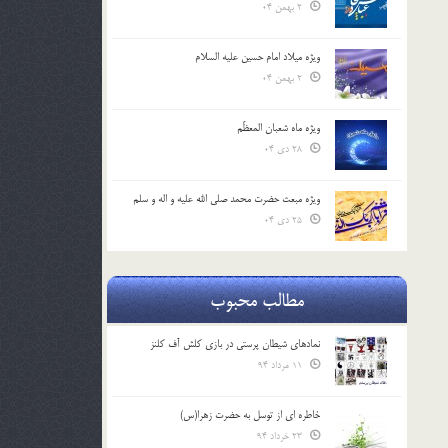
2 بهمن 04
ویژه میلاد امام حسین علیه السلام
2 بهمن 04
ویژه ماه شعبان المعظّم
28 دی 04
ویژه مبعث حضرت محمد صلی الله علیه و اله و سلم
25 دی 04
مطالب محبوب
نمادهای شیطان پرستی در بازی کلش آف کلنز
11 مرداد 94
خاطره ای از توسل به حضرت زهرا(س)
23 خرداد 94