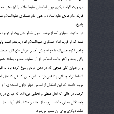
مهدویت افراد دیگری چون امام‌علی علیه‌السلام یا فرزندش محمدب
فرزند اما‌م‌ هادی علیه‌السلام و حتی امام‌ عسکری علیه‌السلام شد
پاسخ:
در احادیث بسیاری که از جانب رسول‌ خداو اهل‌ بیت او دربار
شده که او فرزند امام‌ عسکری علیه‌السلام امام یازدهم است 
پیامبر اکرم صلی‌الله‌علیه‌وآله پیش آمد و جریان منع نقل حد
باقی بماند و اکثر جامعه اسلامی از آن معارف محروم بمانند. ه
و از عنوان کلی منجی که در ذهن مردم رسوخ کرده‌ بود به نفع
ادعاها دوام چندانی پیدا نمی‌کرد. در این میان کسانی که اهل 
توجه داشت که این اشکال از اساس دچار تزلزل است؛ زیرا از ا
گرفته، در حالی که اهل منطق و تحقیق می‌دانند که میزان در ر
وابستگان به آن مذهب بروند، از ریشه و منشأ رفتار آنها غافل
علت دیگری برای آن تصور می‌شود.