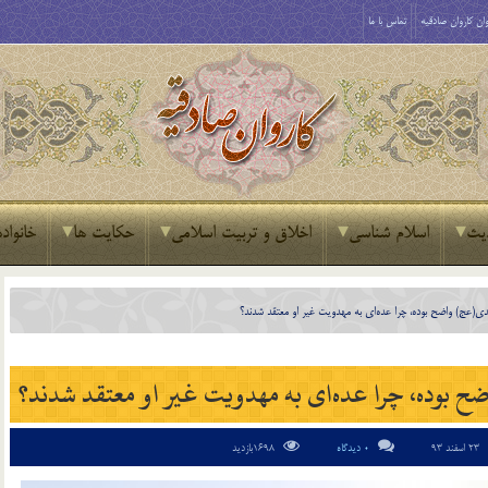
ان کاروان صادقیه
تماس با ما
یث
اسلام شناسی
اخلاق و تربیت اسلامی
حکایت ها
خانواده
ی(عج) واضح بوده، چرا عده‌ای به مهدویت غیر او معتقد شدند؟
بوده، چرا عده‌ای به مهدویت غیر او معتقد شدند؟
23 اسفند 93
0 دیدگاه
1698بازدید