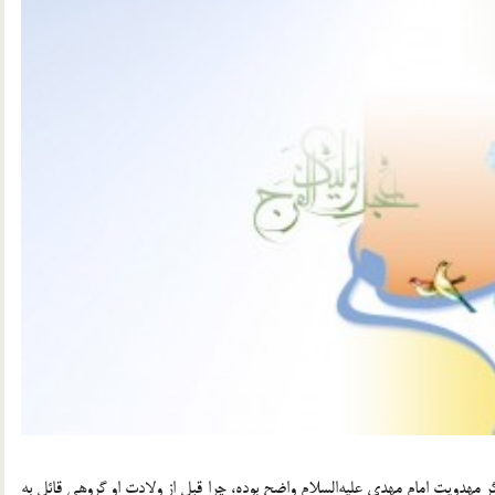
مهدویت امام مهدی علیه‌السلام واضح بوده، چرا قبل از ولادت او گروهی قائل به