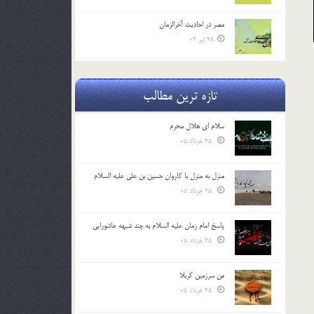
مصر در احادیث آخرالزمان
28 تیر 03
تازه ترین مطالب
سلام ای هلال محرم
25 خرداد 05
منزل به منزل با کاروان حسین بن علی علیه السلام
25 خرداد 05
پاسخ امام زمان علیه السلام به چند شبهه عاشورایی
25 خرداد 05
من سرزمین کربلا
25 خرداد 05