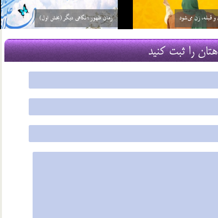
ست یعنی چه؟
مشخصات عصر ظهور در نهج البلاغه
22 شهریور 03
هتان را ثبت کنید