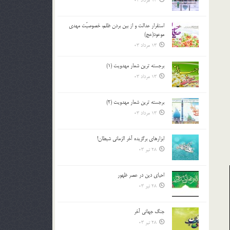
13 مرداد 03
استقرار عدالت و از بين بردن ظلم، خصوصيّت مهدي
موعود(عج)
13 مرداد 03
برجسته ترين شعار مهدويت (1)
13 مرداد 03
برجسته ترين شعار مهدويت (2)
13 مرداد 03
ابزارهاي برگزيده آخر الزماني شيطان!
28 تیر 03
احياي دين در عصر ظهور
28 تیر 03
جنگ جهاني آخر
28 تیر 03