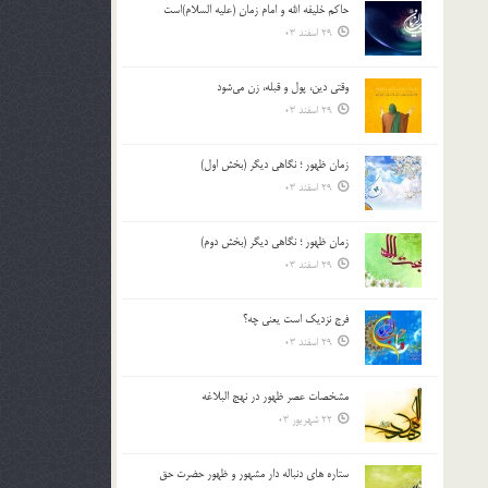
حاکم خليفه الله و امام زمان (علیه السلام)است
بالا
29 اسفند 03
و
پایین
استفاده
وقتی دین، پول و قبله، زن می‌شود
کنید.
29 اسفند 03
زمان ظهور ؛ نگاهی دیگر (بخش اول)
29 اسفند 03
زمان ظهور ؛ نگاهی دیگر (بخش دوم)
29 اسفند 03
فرج نزدیک است یعنی چه؟
29 اسفند 03
مشخصات عصر ظهور در نهج البلاغه
22 شهریور 03
ستاره های دنباله دار مشهور و ظهور حضرت حق