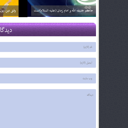
زمان ظهور ؛ نگاهی دیگر (بخش دوم)
فرج نزدیک ا
29 اسفند 03
29 اسفند 03
دیدگا