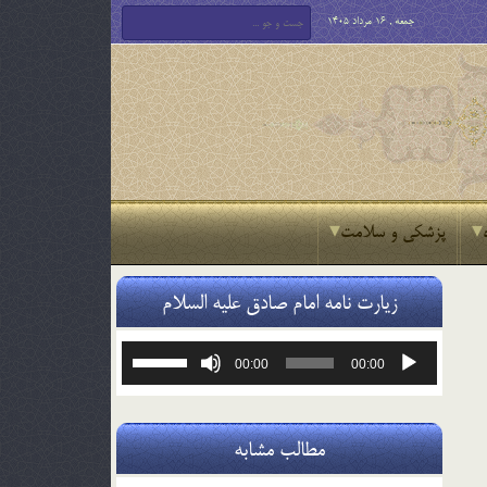
جمعه , 16 مرداد 1405
پزشکی و سلامت
زیارت نامه امام صادق علیه السلام
پخش‌کننده
برای
00:00
00:00
صوت
افزایش
یا
کاهش
صدا
مطالب مشابه
از
کلیدهای