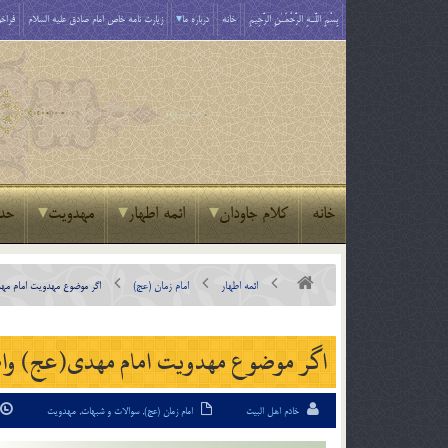
بِسْمِ اللَّـهِ الرَّحْمَـٰنِ الرَّحِيمِ
خانه
درباره ما
زیارت نامه خاص امام صادق علیه السلام
فراخو
خانه
کلام جاودان
ائمه اطهار
مهدویت
حد
ائمه اطهار
امام زمان (عج)
اگر موضوع مهدویت امام مهد
اگر موضوع مهدویت امام مهدی(عج) واضح 
خادم اهل البیت
امام زمان (عج)
,
سوالات و شبهات
,
مهدویت