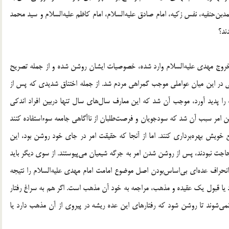
ن‌حنفیه، نفس زکیه، امام‌ صادق علیه‌السلام، امام‌ کاظم علیه‌السلام و سید محمد
ند؟
ه خروج مهدی علیه‌السلام وارد شده، خصوصیات ایشان روشن شده و از جمله تصریح
ولی در این میان عواملی موجب گمراهی مردم شد. از جمله اختناق شدیدی که پس از
یث را پدید آورد، موجب آن شد که این معارف سال‌های سال تنها دربین افراد اندکی
مین امر سبب آن شد که سودجویان و فرصت‌طلبان از نا‌آگاهی جامعه سوءاستفاده کنند
 خویش بهره‌برداری کنند. اما از آنجا که حقیقت امر در جای خود روشن بود، این
لجاجت نبودند، پس از روشن شدن امر به جرگه شیعیان می‌پیوستند. از سوی دیگر باید
نحراف عده‌ای بی‌اساس‌بودن اصل موضوع امامت امام مهدی علیه‌السلام را نتیجه
د یا قبول یک عقیده و مذهب، مراجعه به خود آن مذهب است. اگر هم به سراغ رفتار
 نمی‌شوند تا روشن شود که رفتارهای این عده ریشه در پیروی از آن مذهب دارد یا