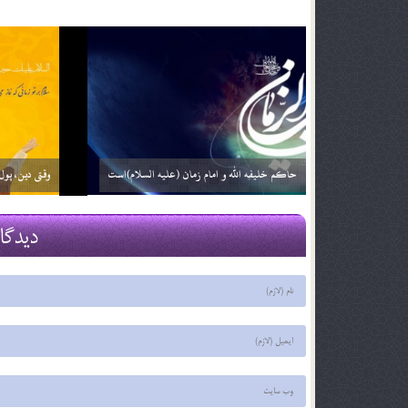
زمان ظهور ؛ نگاهی دیگر (بخش دوم)
فرج نزدیک ا
29 اسفند 03
29 اسفند 03
دیدگا