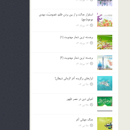
13 مرداد 03
استقرار عدالت و از بين بردن ظلم، خصوصيّت مهدي
موعود(عج)
13 مرداد 03
برجسته ترين شعار مهدويت (1)
13 مرداد 03
برجسته ترين شعار مهدويت (2)
13 مرداد 03
ابزارهاي برگزيده آخر الزماني شيطان!
28 تیر 03
احياي دين در عصر ظهور
28 تیر 03
جنگ جهاني آخر
28 تیر 03