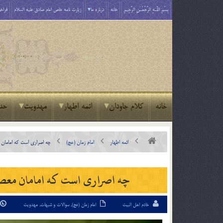
بِسْمِ اللَّـهِ الرَّحْمَـٰنِ الرَّحِيمِ
خانه
درباره ما
زیارت نامه خاص امام صادق علیه السلام
فراخو
خانه
کلام جاودان
ائمه اطهار
مهدویت
حد
ائمه اطهار
امام زمان (عج)
چه اصراری است که امامان م
چه اصراری است که امامان معصوم
خادم اهل البیت
امام زمان (عج)
,
سوالات و شبهات
,
مهدویت