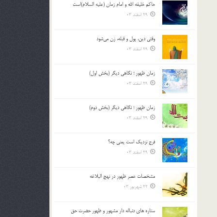
حاکم خليفه الله و امام زمان (علیه السلام)است
بالا
29 اسفند 03
و
پایین
استفاده
وقتی دین، پول و قبله، زن می‌شود
کنید.
29 اسفند 03
زمان ظهور ؛ نگاهی دیگر (بخش اول)
29 اسفند 03
زمان ظهور ؛ نگاهی دیگر (بخش دوم)
29 اسفند 03
فرج نزدیک است یعنی چه؟
29 اسفند 03
مشخصات عصر ظهور در نهج البلاغه
22 شهریور 03
ستاره های دنباله دار مشهور و ظهور حضرت حق