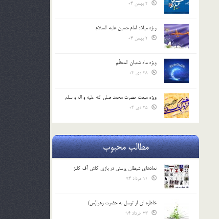
2 بهمن 04
ویژه میلاد امام حسین علیه السلام
2 بهمن 04
ویژه ماه شعبان المعظّم
28 دی 04
ویژه مبعث حضرت محمد صلی الله علیه و اله و سلم
25 دی 04
مطالب محبوب
نمادهای شیطان پرستی در بازی کلش آف کلنز
11 مرداد 94
خاطره ای از توسل به حضرت زهرا(س)
23 خرداد 94