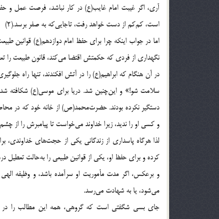
آری، اگر غیبت امام‌ غایب(ع) در کار نباشد، فرصت عمل و حف
است، کم‌کم از دست خواهد رفت، تاجایی‌که به صفر برسد.(2)
اما در جواب اینکه چرا برای حفظ امام دوازدهم(ع) قوانین طبیع
نگهداری از فردی که حکمتش اقتضا می‌کند، قانون طبیعت را تعط
در آن هنگام که ابراهیم(ع) را در آتش افکندند، تنها راه جلوگی
سلامت شو!» و این‌چنین شد. دریا برای موسی(ع) شکافته شد. ک
دستگیر نکرده بودند. حضرت‌محمد(ص) از خانه خود که در محاصره 
و کسی او را ندید، زیرا خداوند می‌خواست تا پیامبرش را از چشم‌
لذا هرگاه پاسداری از زندگانی یکی از حجت‌های خداوندی، بر
کرده و برای حفظ او، یکی از قوانین طبیعی را به‌حالت تعطیل درم
و برعکس، اگر مدت مأموریت او سرآمده باشد، ‌و وظیفه الهی تع
می‌شود، یا به شهادت می‌رسد.
جای بسی شگفتی است که گروهی، همه این مطالب را در جای 