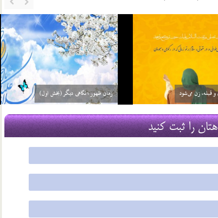
ست یعنی چه؟
مشخصات عصر ظهور در نهج البلاغه
22 شهریور 03
هتان را ثبت کنید