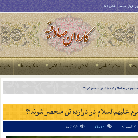
ان کاروان صادقیه
تماس با ما
یث
اسلام شناسی
اخلاق و تربیت اسلامی
حکایت ها
خانواده
عصوم علیهم‌السلام در دوازده تن منحصر شوند!؟
 علیهم‌السلام در دوازده تن منحصر شوند!؟
23 اسفند 93
0 دیدگاه
2316بازدید