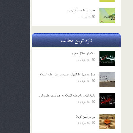
مصر در احادیث آخرالزمان
28 تیر 03
تازه ترین مطالب
سلام ای هلال محرم
25 خرداد 05
منزل به منزل با کاروان حسین بن علی علیه السلام
25 خرداد 05
پاسخ امام زمان علیه السلام به چند شبهه عاشورایی
25 خرداد 05
من سرزمین کربلا
25 خرداد 05