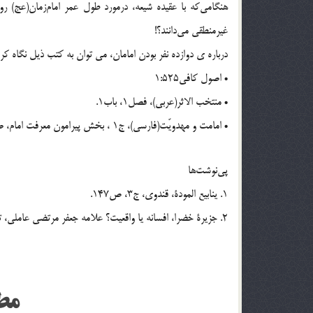
هنگامی‌که با عقیده شیعه،‌ درمورد طول عمر امام‌زمان(عج) رو
غیرمنطقی می‌دانند؟!
درباره ی دوازده نفر بودن امامان، می توان به کتب ذیل نگاه کرد
• اصول کافی1:525
• منتخب الاثر(عربی)، فصل1، باب1.
• امامت و مهدویّت(فارسی)، ج1 ، بخش پیرامون معرفت امام، صص87-94 و ج3 ، بخش نوید امن و امان، صص51-62.
پی‌نوشت‌ها
1. ینابیع المودة، قندوی، ج3، ص147.
2. جزیرة خضرا، افسانه یا واقعیت؟ علامه جعفر مرتضی عاملی، ترجمه سپهری، ص35.
مط