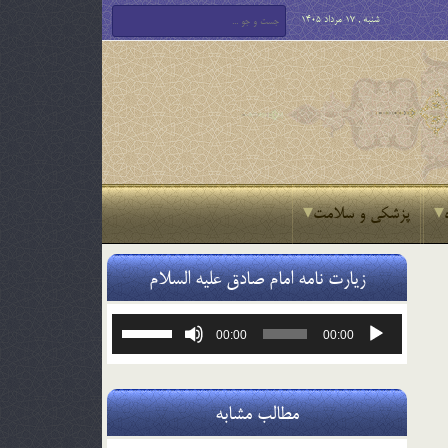
شنبه , 17 مرداد 1405
پزشکی و سلامت
زیارت نامه امام صادق علیه السلام
پخش‌کننده
برای
00:00
00:00
صوت
افزایش
یا
کاهش
صدا
مطالب مشابه
از
کلیدهای