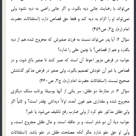
مي‌تواند با رضايت جاني ديه بگيرد، و اگر جاني راضي به ديه نشود ولي
نمي‌تواند او را الزام به ديه كند و فقط حق قصاص دارد. (استفتاثات حضرت
امام (ره), ج3, ص459)
سؤال 2: آيا پدر مي‌تواند نسبت به فرزند صغيرش كه مجروح شده هم از ديه
بگذرد و هم از قصاص؟ يا چنين حقي را ندارد؟
جواب: در فرض مزبور احوط آن است كه صبر كنند تا صغير بالغ شود، و در
قصاص يا غير آن خودش تصميم بگيرد، ولي صغير در فرض مذكور گذشتش
صحيح نيست. (استفتاثات حضرت امام (ره), ج3, ص460)
سؤال 3: در منازعة دو طفل، سر يكي از آنها بوسيلة پرتاب سنگ ديگري
مجروح شده و مقداري هم خون آمده، اولاً ديه‌اش چقدر است؟ و ثانياً اگر
ولي طفل مذكور عفو كرد از ولي ضارب رفع تكليف مي‌شود يا خير؟
جواب: دية آن دو شتر است، و بر عاقله است، و مال طفل مجروح است، و
ولّي او حق عفو ندارد مگر آنكه مصلحت طفل در عفو باشد. (استفتاثات