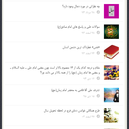
چه نظراتی در مورد دجال وجود دارد؟
28 مرداد 94
سوالات طبی و پاسخ های امام صادق(ع)
28 اسفند 93
«نفس» خطرناک ترین دشمن انسان
26 اسفند 93
مقام و درجه كدام يك از 14 معصوم بالاتر است چون بعضي امام علي ـ عليه السلام ـ
و بعضي ها امام زمان (عج) را از همه بالاتر مي دانند چرا؟
12 دی 94
تشرف علي آقا قاضي به محضر امام زمان(عج)
15 دی 95
طرح همگانی خواندن دعای فرج در لحظه تحویل سال
27 اسفند 03