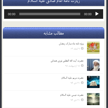
زیارت نامه امام صادق علیه السلام
پخش‌کننده
00:00
00:00
صوت
مطالب مشابه
ویژه نامه ماه مبارک رمضان
9 اسفند 03
حضرت آیت الله العظمی نوری همدانی
18 اردیبهشت 98
حضرت مریم علیه السلام
21 دی 96
حضرت عیسی علیه السلام
21 دی 96