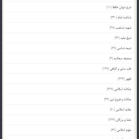
شرح دیوان حافظ
(11)
شناخت امام
(440)
شهید دستغیب
(38)
شیخ مفید
(42)
شیعه شناسی
(69)
صحیفه سجادیه
(4)
طب سنتی و گیاهی
(147)
ظهور
(334)
عبادات اسلامی
(627)
عبادات و فروع دین
(34)
عقاید اسلامی
(70)
علما و بزرگان
(224)
علوم اسلامی
(43)