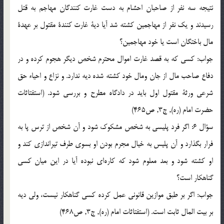
نتيجه سه نفر از صاحبان احشام به دست غارت كنندگان مهاجم به قتل
رسيدند و يك نفر از مهاجمين كشته شد آيا دية غارت كنندة مقتول بر عهدة
مال باختگان است يا خود مهاجمين؟
جواب: كسي كه به قصد غارت اموال محترم شخص ديگر هجوم كرده و در
دفاع صاحب مال از جان ومال خود كشته شده ديه ندارد. و نزاع و احياء حق
شرعي ورثة مقتول اول بايد در دادگاه مطرح و بررسي شود. (استفتاثات
حضرت امام (ره), ج3, ص465)
سؤال 6: اگر فرد پليسي به شخص مشكوك شود و آن شخص از ترس پا به
فرار بگذارد و آن پليس به خيال مجرم بودن او بسوي طرف تيراندازي كند و
او كشته شود و بعد معلوم شود كه كاره‌اي نبوده آيا در اين ميان كسي
گناهكار است؟
جواب: اگر بر طبق موازين قانوني عمل كرده كسي گناهكار نيست، ولي ديه
بر بيت المال ثابت است. (استفتاثات امام (ره), ج3, ص468)