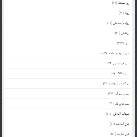
روز مباهله
(41)
روزه
(93)
روزه و سلامتی
(101)
زرتشتی
(40)
زنان
(317)
سایر روزها و ماه ها
(103)
سایر فروع دین
(72)
سایر مقالات
(5)
سوالات و شبهات
(420)
سیر و سلوک
(274)
شب های قدر
(46)
شبهات اخلاقی
(217)
شرح احادیث
(51)
شرح حدیث
(550)