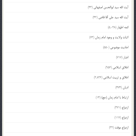
آیت الله سید ابوالحسن اصفهانی
(43)
آیت الله سید علی آقا قاضی
(42)
ائمه اطهار
(5,038)
اثبات ولایت و وجود امام زمان
(73)
احادیث موضوعی
(550)
اخبار
(717)
اخلاق اسلامی
(956)
اخلاق و تربیت اسلامی
(2,836)
ادیان
(474)
ارتباط با امام زمان (عج)
(14)
ازدواج
(371)
ازدواج
(117)
ازدواج موقت
(32)