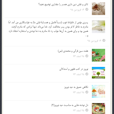
تاثير و نقش دين داري همسر را مقداري توضيح دهيد؟
16 فروردین 95
پسري مؤمن از خانوادة خوب (نسبتاً فاميل و همساية قبلي ما) به خواستگاري من آمد. امّا
مادرم به خاطر لاغر بودن پسر مخالفت كرد. خدا مي‌داند تنها ايرادي كه مادرم گرفت
همين بود و براي همين به آن‌ها جواب رد داد مادرم به دعا نوشتن و استخاره اعتقاد دارد
و…
16 فروردین 95
هفت سین قرآنی و محمدی (ص)
25 اسفند 94
نوروز در كتب فقهى و استدلالى‏
25 اسفند 94
نگاهى عميق به عيد نوروز
25 اسفند 94
دل نوشته هایی به مناسبت عید نوروز(2)
25 اسفند 94