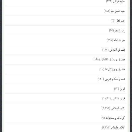
علوم قرآنی
(343)
عید غدیر خم
(185)
عید فطر
(35)
عید نوروز
(45)
غیبت امام
(291)
فضایل اخلاقی
(183)
فضایل و رذایل اخلاقی
(168)
فضایل و ویژگی ها
(10)
فقه و احکام شرعی
(340)
قرآن
(23)
قرآن شناسی
(1,861)
کتب اسلامی
(2,295)
کرامات و معجزات
(9)
کلام جاودان
(2,293)