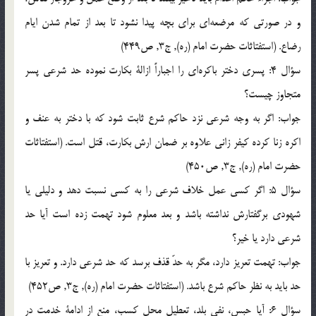
و در صورتي كه مرضعه‌اي براي بچه پيدا نشود تا بعد از تمام شدن ايام
رضاع. (استفتاثات حضرت امام (ره), ج3, ص449)
سؤال 4: پسري دختر باكره‌اي را اجباراً ازالة ‌بكارت نموده حد شرعي پسر
متجاوز چيست؟
جواب: اگر به وجه شرعي نزد حاكم شرع ثابت شود كه با دختر به عنف و
اكره زنا كرده كيفر زاني علاوه بر ضمان ارش بكارت، قتل است. (استفتاثات
حضرت امام (ره), ج3, ص450)
سؤال 5: اگر كسي عمل خلاف شرعي را به كسي نسبت دهد و دليلي يا
شهودي برگفتارش نداشته باشد و بعد معلوم شود تهمت زده است آيا حد
شرعي دارد يا خير؟
جواب: تهمت تعريز دارد، مگر به حدّ قذف برسد كه حد شرعي دارد. و تعريز با
حد بايد به نظر حاكم شرع باشد. (استفتاثات حضرت امام (ره), ج3, ص452)
سؤال 6: آيا حبس، نفي بلد، تعطيل محل كسب، منع از ادامة خدمت در