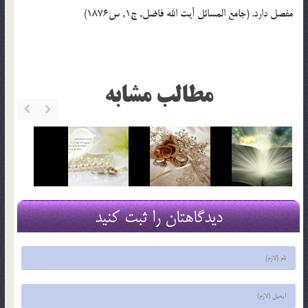
مفصل دارد. (جامع المسائل آيت الله فاضل, ج1, س1876)
مطالب مشابه
دیدگاهتان را ثبت کنید