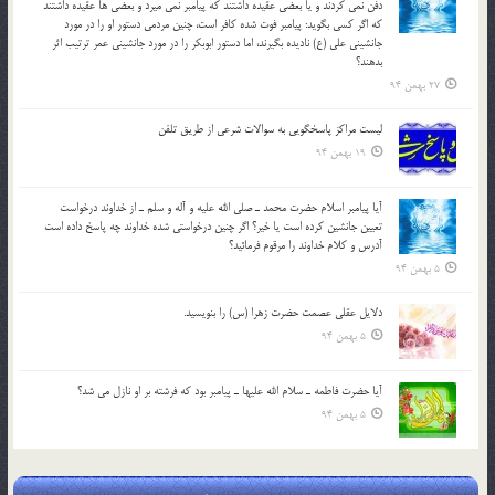
دفن نمي كردند و یا بعضي عقيده داشتند كه پيامبر نمي ميرد و بعضي ها عقيده داشتند
كه اگر كسي بگويد: پيامبر فوت شده كافر است، چنین مردمی دستور او را در مورد
جانشيني علي (ع) ناديده بگيرند، اما دستور ابوبكر را در مورد جانشيني عمر ترتیب اثر
بدهند؟
27 بهمن 94
لیست مراکز پاسخگویی به سوالات شرعی از طریق تلفن
19 بهمن 94
آيا پيامبر اسلام حضرت محمد ـ صلي الله عليه و آله و سلم ـ از خداوند درخواست
تعيين جانشين کرده است يا خير؟ اگر چنين درخواستي شده خداوند چه پاسخ داده است
آدرس و کلام خداوند را مرقوم فرمائيد؟
5 بهمن 94
دلايل عقلي عصمت حضرت زهرا (س) را بنويسيد.
5 بهمن 94
آيا حضرت فاطمه ـ سلام الله عليها ـ پيامبر بود كه فرشته بر او نازل مي شد؟
5 بهمن 94