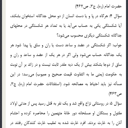
حضرت امام (ره), ج3, ص462)
سؤال 4: هرگاه در پا و يا دست انسان از دو محل جداگانه استخوان بشكند،
آيا شكستگي يكي به حساب مي‌آيد يا به تعداد هر شكستگي در محلهاي
جداگانه شكستگي ديگري محسوب مي‌شود؟
جواب: اگر شكستگي در عضد و ساعد دست يا ران و ساق پا پيدا شود هر
يك جداگانه حساب مي‌شود ولي اگر در هر يك از عضد و ساعد و ران و
ساق از دوجا بشكند بيش از يك ديه مقدر ثابت نيست و در زائد بر آن نوبت
به حكومت (يعني ما به التفاوت قيمت صحيح و معيوب) مي‌رسد؛ در اين
مسأله نيز بايد احتياط به مصالحه شود. (استفتاثات حضرت امام (ره), ج3,
ص463)
سؤال 5: در روستائي نزاع واقع شد و يك نفر به قتل رسيد پس از مدتي اولاد
مقتول و بستگان او مسلحانه دور خانة متهمين را محاصره كرده و احشام
آنان را به غارت بردند. افرد غارت شده به تعقيب غارت كنندگان رفتند در