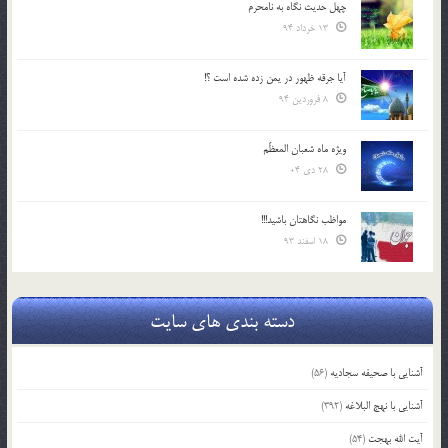
چهل حدیث نگاه به نامحرم
13 خرداد 94
آیا جرقه ظهور در یمن زده شده است ؟!
8 فروردین 94
ویژه ماه شعبان المعظّم
28 دی 04
مواظب نگاهتان باشید!!!
18 اسفند 93
دسته بندی های سایت
آشنایی با صحیفه سجادیه
(56)
آشنایی با نهج البلاغه
(392)
آیت الله بهجت
(54)