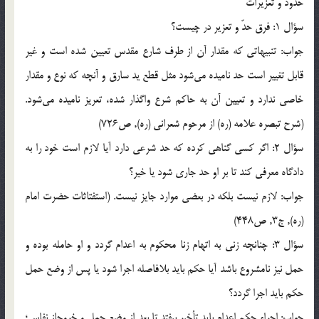
حدود و تعزيرات
سؤال 1: فرق حدّ و تعزير در چيست؟
جواب: تنبيهاتي كه مقدار آن از طرف شارع مقدس تعيين شده است و غير
قابل تغيير است حد ناميده مي‌شود مثل قطع يد سارق و آنچه كه نوع و مقدار
خاصي ندارد و تعيين آن به حاكم شرع واگذار شده، تعريز ناميده مي‌شود.
(شرح تبصره علامه (ره) از مرحوم شعراني (ره), ص726)
سؤال 2: اگر كسي گناهي كرده كه حد شرعي دارد آيا لازم است خود را به
دادگاه معرفي كند تا بر او حد جاري شود يا خير؟
جواب: لازم نيست بلكه در بعضي موارد جايز نيست. (استفتاثات حضرت امام
(ره), ج3, ص448)
سؤال 3: چنانچه زني به اتهام زنا محكوم به اعدام گردد و او حامله بوده و
حمل نيز نامشروع باشد آيا حكم بايد بلافاصله اجرا شود يا پس از وضع حمل
حكم بايد اجرا گردد؟
جواب: اجراء حكم اعدام بايد تأخير بيفتد تا بعد از وضع حمل و خروجاز نفاس؛