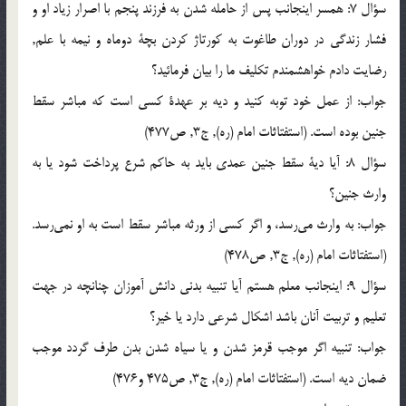
سؤال 7: همسر اينجانب پس از حامله شدن به فرزند پنجم با اصرار زياد او و
فشار زندگي در دوران طاغوت به كورتاژ كردن بچة دوماه و نيمه با علم,
رضايت دادم خواهشمندم تكليف ما را بيان فرمائيد؟
جواب: از عمل خود توبه كنيد و ديه بر عهدة كسي است كه مباشر سقط
جنين بوده است. (استفتاثات امام (ره), ج3, ص477)
سؤال 8: آيا دية سقط جنين عمدي بايد به حاكم شرع پرداخت شود يا به
وارث جنين؟
جواب: به وارث مي‌رسد، و اگر كسي از ورثه مباشر سقط است به او نمي‌رسد.
(استفتاثات امام (ره), ج3, ص478)
سؤال 9: اينجانب معلم هستم آيا تنبيه بدني دانش آموزان چنانچه در جهت
تعليم و تربيت آنان باشد اشكال شرعي دارد يا خير؟
جواب: تنبيه اگر موجب قرمز شدن و يا سياه شدن بدن طرف گردد موجب
ضمان ديه است. (استفتاثات امام (ره), ج3, ص475 و476)