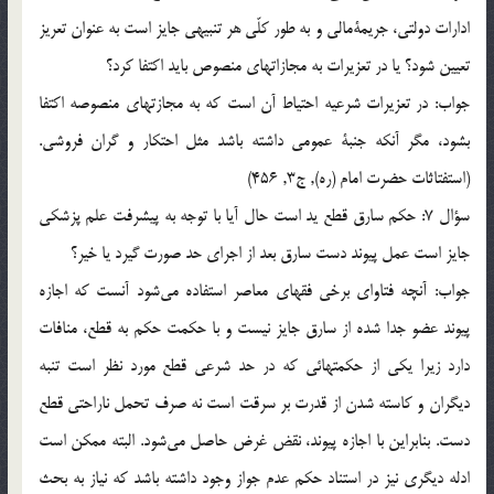
ادارات دولتي، جريمة‌مالي و به طور كلّي هر تنبيهي جايز است به عنوان تعريز
تعيين شود؟ يا در تعزيرات به مجازاتهاي منصوص بايد اكتفا كرد؟
جواب: در تعزيرات شرعيه احتياط آن است كه به مجازتهاي منصوصه اكتفا
بشود، مگر آنكه جنبة عمومي داشته باشد مثل احتكار و گران فروشي.
(استفتاثات حضرت امام (ره), ج3, 456)
سؤال 7: حكم سارق قطع يد است حال آيا با توجه به پيشرفت علم پزشكي
جايز است عمل پيوند دست سارق بعد از اجراي حد صورت گيرد يا خير؟
جواب: آنچه فتاواي برخي فقهاي معاصر استفاده مي‌شود آنست كه اجازه
پيوند عضو جدا شده از سارق جايز نيست و با حكمت حكم به قطع، منافات
دارد زيرا يكي از حكمتهائي كه در حد شرعي قطع مورد نظر است تنبه
ديگران و كاسته شدن از قدرت بر سرقت است نه صرف تحمل ناراحتي قطع
دست. بنابراين با اجازه پيوند، نقض غرض حاصل مي‌شود. البته ممكن است
ادله ديگري نيز در استناد حكم عدم جواز وجود داشته باشد كه نياز به بحث