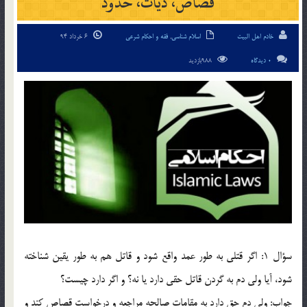
قصاص، ديات، حدود
خادم اهل البیت
اسلام شناسی
,
فقه و احکام شرعی
6 خرداد 94
0 دیدگاه
988بازدید
سؤال 1: اگر قتلي به طور عمد واقع شود و قاتل هم به طور يقين شناخته
شود، آيا ولي دم به گردن قاتل حقي دارد يا نه؟ و اگر دارد چيست؟
جواب: ولي دم حق دارد به مقامات صالحه مراجعه و درخواست قصاص كند و