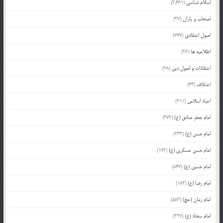
اسلام شناسی
(2,661)
اصحاب و یاران
(37)
اصول اعتقادی
(777)
اطلاعیه ها
(26)
اعتقادات و اصول دین
(28)
اعتکاف
(43)
اعیاد اسلامی
(211)
امام جعفر صادق (ع)
(372)
امام حسن (ع)
(233)
امام حسن عسکری (ع)
(172)
امام حسین (ع)
(847)
امام رضا (ع)
(182)
امام زمان (عج)
(583)
امام سجاد (ع)
(227)