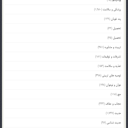
پزشکی و سلامت
(1,980)
پند خوبان
(129)
تحصیل
(62)
تحصیل
(65)
تربیت و مشاوره
(481)
تشرفات و توقیعات
(181)
تغذیه و سلامت
(156)
توصیه های تربیتی
(498)
جوان و نوجوان
(148)
حج
(118)
حجاب و عفاف
(333)
حدیث
(1,737)
حدیث شناسی
(97)