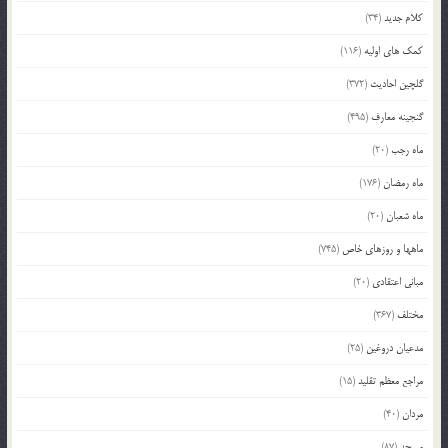
کلام جدید
(34)
کمک های اولیه
(116)
گلچین احادیث
(372)
گنجینه معارف
(495)
ماه رجب
(20)
ماه رمضان
(176)
ماه شعبان
(20)
ماهها و روزهای خاص
(745)
مبانی اعتقادی
(20)
مختلف
(367)
مدعیان دروغین
(25)
مراجع معظم تقلید
(15)
مردان
(40)
مسجد
(87)