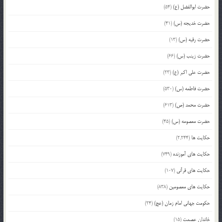
حضرت ابوالفضل (ع)
(54)
حضرت خدیجه (س)
(41)
حضرت رقیه (س)
(13)
حضرت زینب (س)
(66)
حضرت علی اکبر (ع)
(23)
حضرت فاطمه (س)
(530)
حضرت محمد (ص)
(613)
حضرت معصومه (س)
(45)
حکایت ها
(2,244)
حکایت های آموزنده
(749)
حکایت های قرآنی
(107)
حکایت های معصومین
(838)
حکومت جهانی امام زمان (عج)
(24)
خاندان عصمت
(15)