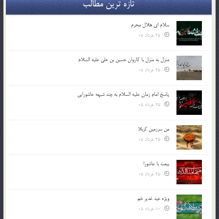
تازه ترین مطالب
سلام ای هلال محرم
25 خرداد 05
منزل به منزل با کاروان حسین بن علی علیه السلام
25 خرداد 05
پاسخ امام زمان علیه السلام به چند شبهه عاشورایی
25 خرداد 05
من سرزمین کربلا
25 خرداد 05
بیعت با عاشورا
25 خرداد 05
ویژه عید غدیر خم
10 خرداد 05