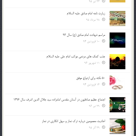
23 تیر 95
زیارت نامه امام صادق علیه السلام
28 مرداد 95
مراسم شهادت امام صادق (ع) سال 93
10 فروردین 94
جذب کمک های مردمی موکب امام علی علیه السلام
11 شهریور 96
50 نکته برای ازدواج موفق
16 فروردین 94
اجتماع عظیم صادقیون در آستان مقدس امامزاده سید جلال الدین اشرف سال 1396
29 تیر 96
احادیث معصومین درباره ترک نماز و سهل انگاری در نماز
29 آذر 95