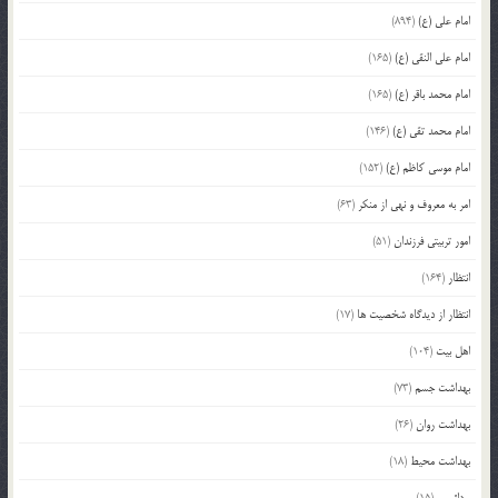
امام علی (ع)
(894)
امام علی النقی (ع)
(165)
امام محمد باقر (ع)
(165)
امام محمد تقی (ع)
(146)
امام موسی کاظم (ع)
(152)
امر به معروف و نهی از منکر
(63)
امور تربیتی فرزندان
(51)
انتظار
(164)
انتظار از دیدگاه شخصیت ها
(17)
اهل بیت
(104)
بهداشت جسم
(73)
بهداشت روان
(26)
بهداشت محیط
(18)
بودائیسم
(15)