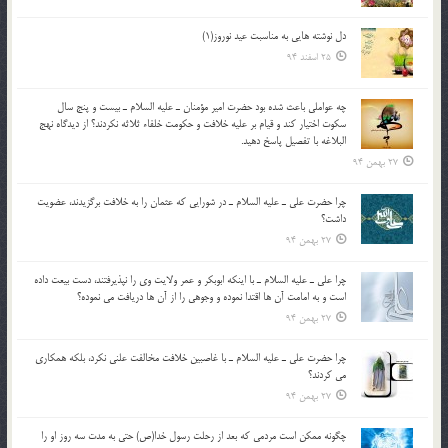
دل نوشته هایی به مناسبت عید نوروز(1)
25 اسفند 94
چه عواملي باعث شده بود حضرت امير مؤمنان ـ عليه السلام ـ بيست و پنج سال
سکوت اختيار کند و قيام بر عليه خلافت و حکومت خلفاء ثلاثه نکردند؟ از ديدگاه نهج
البلاغه با تفصيل پاسخ دهيد.
27 بهمن 94
چرا حضرت علي ـ عليه السلام ـ در شورايي كه عثمان را به خلافت برگزيدند، عضويت
داشت؟
27 بهمن 94
چرا علي ـ عليه السلام ـ با اينكه ابوبكر و عمر ولايت وي را نپذيرفتند، دست بيعت داده
است و به امامت آن ها اقتدا نموده و وجوهي را از آن ها دريافت مي نموده؟
27 بهمن 94
چرا حضرت علي ـ عليه السلام ـ با غاصبين خلافت مخالفت علني نکرد، بلكه همكاري
مي کردند؟
27 بهمن 94
چگونه ممكن است مردمي كه بعد از رحلت رسول خدا(ص) حتی به مدت سه روز او را