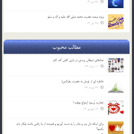
28 دی 04
ویژه مبعث حضرت محمد صلی الله علیه و اله و سلم
25 دی 04
مطالب محبوب
نمادهای شیطان پرستی در بازی کلش آف کلنز
11 مرداد 94
خاطره ای از توسل به حضرت زهرا(س)
23 خرداد 94
تجارت پُرسود ازدواج موقت !
16 شهریور 04
براي اينكه دل پدر و مادر را به دست آوريم و هميشه از ما راضي باشند چكار بايد
بكنيم؟