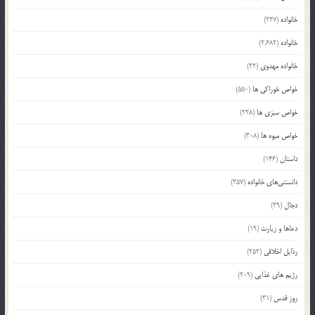
خانواده
(227)
خانواده
(2,682)
خانواده مهدوی
(22)
خواص خوراکی ها
(550)
خواص سبزی ها
(228)
خواص میوه ها
(308)
داستان
(146)
دانستنی‌های خانواده
(357)
دجال
(29)
دعاها و زیارت
(19)
رذایل اخلاقی
(252)
رژیم های غذایی
(209)
روز قدس
(31)