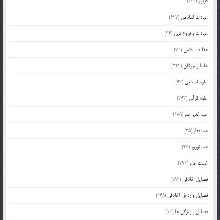
ظهور
(334)
عبادات اسلامی
(627)
عبادات و فروع دین
(34)
عقاید اسلامی
(70)
علما و بزرگان
(224)
علوم اسلامی
(43)
علوم قرآنی
(343)
عید غدیر خم
(185)
عید فطر
(35)
عید نوروز
(45)
غیبت امام
(291)
فضایل اخلاقی
(183)
فضایل و رذایل اخلاقی
(168)
فضایل و ویژگی ها
(10)