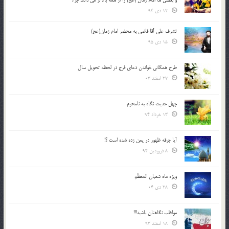
و بعضي ها امام زمان (عج) را از همه بالاتر مي دانند چرا؟
12 دی 94
تشرف علي آقا قاضي به محضر امام زمان(عج)
15 دی 95
طرح همگانی خواندن دعای فرج در لحظه تحویل سال
27 اسفند 03
چهل حدیث نگاه به نامحرم
13 خرداد 94
آیا جرقه ظهور در یمن زده شده است ؟!
8 فروردین 94
ویژه ماه شعبان المعظّم
28 دی 04
مواظب نگاهتان باشید!!!
18 اسفند 93