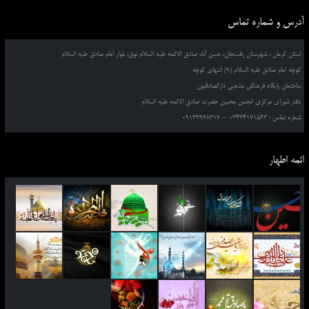
آدرس و شماره تماس
استان کرمان ، شهرستان رفسنجان، حسن آباد صادق الائمه علیه السلام نوق، بلوار امام صادق علیه السلام
کوچه امام صادق علیه السلام (9) انتهای کوچه
ساختمان پایگاه فرهنگی مذهبی دارالصادقیون
دفتر شورای مرکزی انجمن محبین حضرت صادق الائمه علیه السلام
شماره تماس : 03434171563 – 09133928317
ائمه اطهار