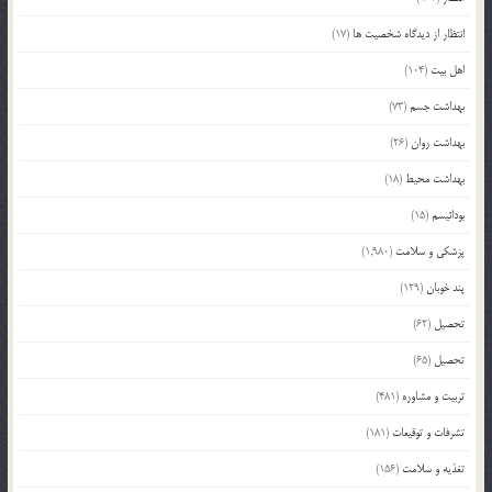
انتظار از دیدگاه شخصیت ها
(17)
اهل بیت
(104)
بهداشت جسم
(73)
بهداشت روان
(26)
بهداشت محیط
(18)
بودائیسم
(15)
پزشکی و سلامت
(1,980)
پند خوبان
(129)
تحصیل
(62)
تحصیل
(65)
تربیت و مشاوره
(481)
تشرفات و توقیعات
(181)
تغذیه و سلامت
(156)