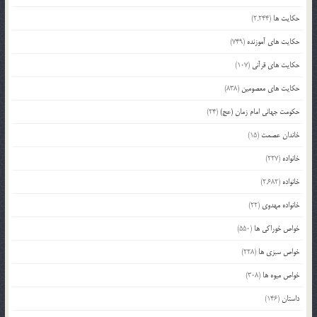
حکایت ها
(2,244)
حکایت های آموزنده
(749)
حکایت های قرآنی
(107)
حکایت های معصومین
(838)
حکومت جهانی امام زمان (عج)
(24)
خاندان عصمت
(15)
خانواده
(227)
خانواده
(2,682)
خانواده مهدوی
(22)
خواص خوراکی ها
(550)
خواص سبزی ها
(228)
خواص میوه ها
(308)
داستان
(146)