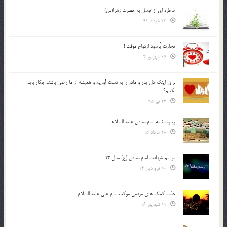
خاطره ای از توسل به حضرت زهرا(س)
23 خرداد 94
تجارت پُرسود ازدواج موقت !
16 شهریور 04
براي اينكه دل پدر و مادر را به دست آوريم و هميشه از ما راضي باشند چكار بايد
بكنيم؟
23 تیر 95
زیارت نامه امام صادق علیه السلام
28 مرداد 95
مراسم شهادت امام صادق (ع) سال 93
10 فروردین 94
جذب کمک های مردمی موکب امام علی علیه السلام
11 شهریور 96