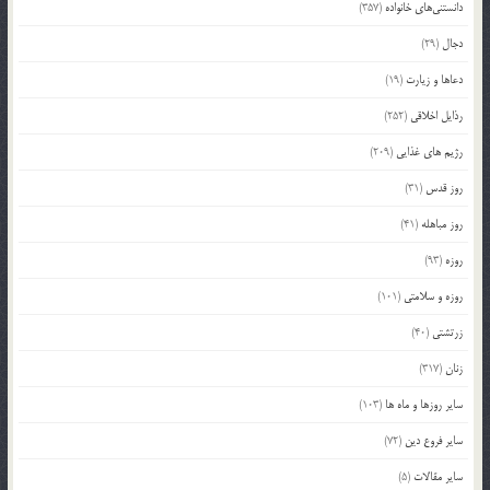
دانستنی‌های خانواده
(357)
دجال
(29)
دعاها و زیارت
(19)
رذایل اخلاقی
(252)
رژیم های غذایی
(209)
روز قدس
(31)
روز مباهله
(41)
روزه
(93)
روزه و سلامتی
(101)
زرتشتی
(40)
زنان
(317)
سایر روزها و ماه ها
(103)
سایر فروع دین
(72)
سایر مقالات
(5)