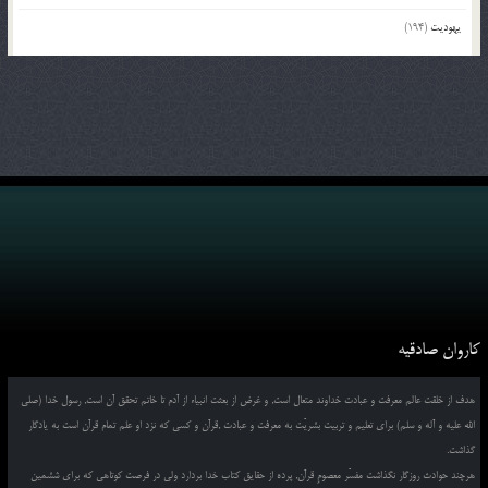
یهودیت
(194)
کاروان صادقیه
هدف از خلقت عالم معرفت و عبادت خداوند متعال است, و غرض از بعثت انبیاء از آدم تا خاتم تحقق آن است, رسول خدا (صلی
الله علیه و آله و سلم) برای تعلیم و تربیت بشریّت به معرفت و عبادت ,قرآن و کسی که نزد او علم تمام قرآن است به یادگار
گذاشت.
هرچند حوادث روزگار نگذاشت مفسّر معصومِ قرآن, پرده از حقایق کتاب خدا بردارد ولی در فرصت کوتاهی که برای ششمین