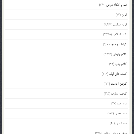
فقه و احکام شرعی
(340)
قرآن
(23)
قرآن شناسی
(1,861)
کتب اسلامی
(2,295)
کرامات و معجزات
(9)
کلام جاودان
(2,293)
کلام جدید
(34)
کمک های اولیه
(116)
گلچین احادیث
(372)
گنجینه معارف
(495)
ماه رجب
(20)
ماه رمضان
(176)
ماه شعبان
(20)
ماهها و روزهای خاص
(745)