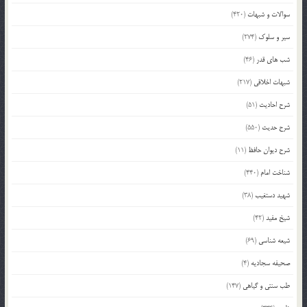
سوالات و شبهات
(420)
سیر و سلوک
(274)
شب های قدر
(46)
شبهات اخلاقی
(217)
شرح احادیث
(51)
شرح حدیث
(550)
شرح دیوان حافظ
(11)
شناخت امام
(440)
شهید دستغیب
(38)
شیخ مفید
(42)
شیعه شناسی
(69)
صحیفه سجادیه
(4)
طب سنتی و گیاهی
(147)