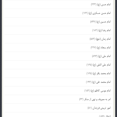
امام حسن (ع)
(233)
امام حسن عسکری (ع)
(172)
امام حسین (ع)
(847)
امام رضا (ع)
(182)
امام زمان (عج)
(583)
امام سجاد (ع)
(227)
امام علی (ع)
(894)
امام علی النقی (ع)
(165)
امام محمد باقر (ع)
(165)
امام محمد تقی (ع)
(146)
امام موسی کاظم (ع)
(152)
امر به معروف و نهی از منکر
(63)
امور تربیتی فرزندان
(51)
انتظار
(164)