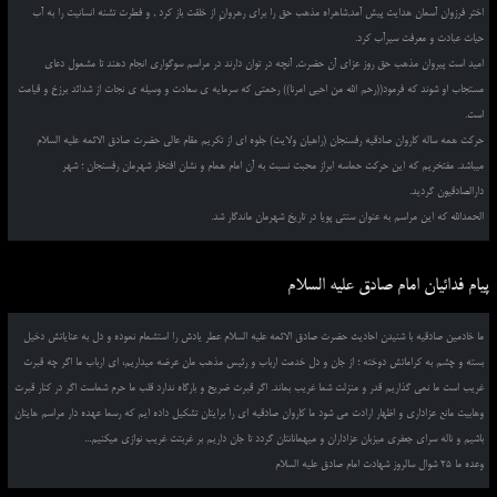
اختر فرزوان آسمان هدایت پیش آمد,شاهراه مذهب حق را برای رهروانِ از خلقت باز کرد , و فطرت تشنه انسانیت را به آب
حیات عبادت و معرفت سیرآب کرد.
امید است پیروان مذهب حق روز عزای آن حضرت, آنچه در توان دارند در مراسم سوگواری انجام دهند تا مشمول دعای
مستجاب او شوند که فرمود((رحم الله من احیی امرنا)) رحمتی که سرمایه ی سعادت و وسیله ی نجات از شدائد برزخ و قیامت
است.
حرکت همه ساله کاروان صادقیه رفسنجان (راهیان ولایت) جلوه ای از تکریم مقام عالی حضرت صادق الائمه علیه السلام
میباشد. مفتخریم که این حرکت حماسه ابراز محبت نسبت به آن امام همام و نشان افتخار شهرمان رفسنجان ؛ شهر
دارالصادقیون گردید.
الحمدالله که این مراسم به عنوان سنتی پویا در تاریخ شهرمان ماندگار شد.
پیام فدائیان امام صادق علیه السلام
ما خادمین صادقیه با شنیدن احادیث حضرت صادق الائمه علیه السلام عطر یادش را استشمام نموده و دل به عنایاتش دخیل
بسته و چشم به کراماتش دوخته ؛ از جان و دل خدمت ارباب و رئیس مذهب مان عرضه میداریم، ای ارباب ما اگر چه قبرت
غریب است ما نمی گذاریم قدر و منزلت شما غریب بماند. اگر قبرت ضریح و بارگاه ندارد قلب ما حرم شماست اگر در کنار قبرت
وهابیت مانع عزاداری و اظهار ارادت می شود ما کاروان صادقیه ای را برایتان تشکیل داده ایم که رسما عهده دار مراسم هایتان
باشیم و ناله سرای جعفری میزبان عزاداران و میهمانانتان گردد تا جان داریم بر غربتت غریب نوازی میکنیم...
وعده ما 25 شوال سالروز شهادت امام صادق علیه السلام