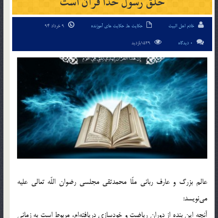
خلق رسول خدا قرآن است
خادم اهل البیت
حکایت ها
,
حکایت های آموزنده
9 خرداد 94
0 دیدگاه
1529بازدید
عالم بزرگ و عارف رباني ملّا محمدتقي مجلسي رضوان اللّه تعالي عليه
مي‎نويسد:
آنچه اين بنده از دوران رياضت و خودسازي دريافته‎ام، مربوط است به زماني