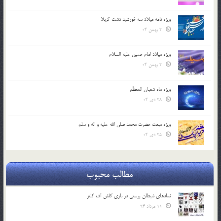
ویژه نامه میلاد سه خورشید دشت کربلا
2 بهمن 04
ویژه میلاد امام حسین علیه السلام
2 بهمن 04
ویژه ماه شعبان المعظّم
28 دی 04
ویژه مبعث حضرت محمد صلی الله علیه و اله و سلم
25 دی 04
مطالب محبوب
نمادهای شیطان پرستی در بازی کلش آف کلنز
11 مرداد 94