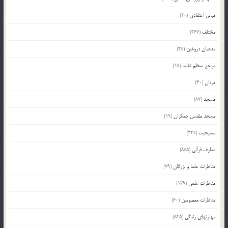
مبانی اعتقادی
(20)
مختلف
(367)
مدعیان دروغین
(25)
مراجع معظم تقلید
(15)
مردان
(40)
مسجد
(87)
مسجد مقدس جمکران
(19)
مسیحیت
(229)
معارف قرآنی
(855)
مناظرات علما و بزرگان
(79)
مناظرات علمی
(139)
مناظرات معصومین
(60)
مهارتهای زندگی
(845)