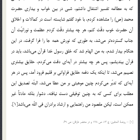
كه به مطالعه تفسير اشتغال داشتم، شبي در بين خواب و بيداري حضرت
محمد (ص) را مشاهده كردم، با خود گفتم شايسته است در كمالات و اخلاق
آن حضرت خوب دقّت كنم، هر چه بيشتر دقّت كردم عظمت و نورانيّت آن
جناب گسترده‎تر مي‎شد، به طوري كه نورش همه جا را فرا گرفت، در اين
هنگام بيدار شدم، به من الهام شد كه خلق رسول خدا قرآن مي‎باشد، بايد در
قرآن بينديشم، پس هر چه بيشتر در آيه‎اي دقت مي‎كردم، حقايق بيشتري
نصيبم مي‎شد، تا اينكه يك دفعه حقايق فراواني بر قلبم فرود آمد، پس در هر
آيه‎اي كه تدبّر مي‎كردم چنين موهبتي بر من عطا مي‎شد، البتّه تصديق اين
مطلب براي كسي كه به چنين توفيقي دست نيافته، دشوار بلكه عادتاً غير
ممكن است، ليكن مقصود من راهنمايي و ارشاد برادران في اللّه مي‎باشد[1].
[1] – روضة المتقين: ج 13، ص 128 و در محضر عارفان: ص 69.