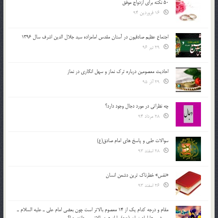
50 نکته برای ازدواج موفق
16 فروردین 94
اجتماع عظیم صادقیون در آستان مقدس امامزاده سید جلال الدین اشرف سال 1396
29 تیر 96
احادیث معصومین درباره ترک نماز و سهل انگاری در نماز
29 آذر 95
چه نظراتی در مورد دجال وجود دارد؟
28 مرداد 94
سوالات طبی و پاسخ های امام صادق(ع)
28 اسفند 93
«نفس» خطرناک ترین دشمن انسان
26 اسفند 93
مقام و درجه كدام يك از 14 معصوم بالاتر است چون بعضي امام علي ـ عليه السلام ـ