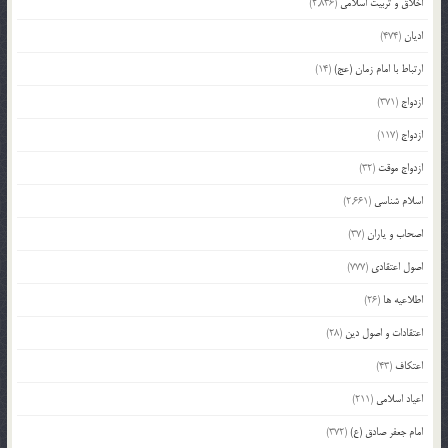
اخلاق و تربیت اسلامی
(2,836)
ادیان
(474)
ارتباط با امام زمان (عج)
(14)
ازدواج
(371)
ازدواج
(117)
ازدواج موقت
(32)
اسلام شناسی
(2,661)
اصحاب و یاران
(37)
اصول اعتقادی
(777)
اطلاعیه ها
(26)
اعتقادات و اصول دین
(28)
اعتکاف
(43)
اعیاد اسلامی
(211)
امام جعفر صادق (ع)
(372)