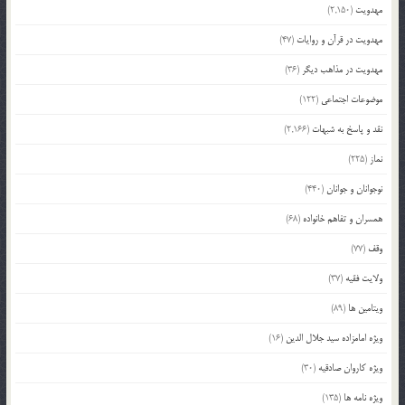
مهدویت
(2,150)
مهدویت در قرآن و روایات
(47)
مهدویت در مذاهب دیگر
(36)
موضوعات اجتماعی
(122)
نقد و پاسخ به شبهات
(2,166)
نماز
(225)
نوجوانان و جوانان
(440)
همسران و تفاهم خانواده
(68)
وقف
(77)
ولایت فقیه
(37)
ویتامین ها
(89)
ویژه امامزاده سید جلال الدین
(16)
ویژه کاروان صادقیه
(30)
ویژه نامه ها
(135)