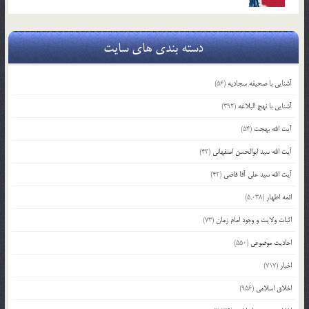
دسته بندی های سایت
آشنایی با صحیفه سجادیه
(56)
آشنایی با نهج البلاغه
(392)
آیت الله بهجت
(54)
آیت الله سید ابوالحسن اصفهانی
(43)
آیت الله سید علی آقا قاضی
(42)
ائمه اطهار
(5,038)
اثبات ولایت و وجود امام زمان
(73)
احادیث موضوعی
(550)
اخبار
(717)
اخلاق اسلامی
(956)