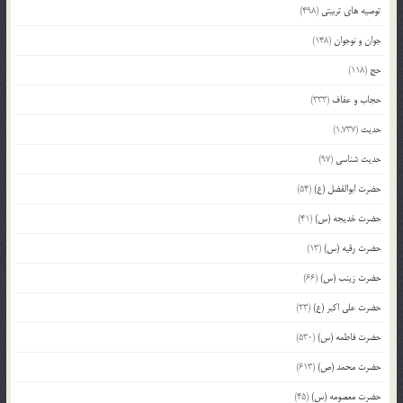
توصیه های تربیتی
(498)
جوان و نوجوان
(148)
حج
(118)
حجاب و عفاف
(333)
حدیث
(1,737)
حدیث شناسی
(97)
حضرت ابوالفضل (ع)
(54)
حضرت خدیجه (س)
(41)
حضرت رقیه (س)
(13)
حضرت زینب (س)
(66)
حضرت علی اکبر (ع)
(23)
حضرت فاطمه (س)
(530)
حضرت محمد (ص)
(613)
حضرت معصومه (س)
(45)