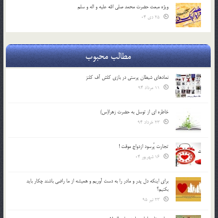
ویژه مبعث حضرت محمد صلی الله علیه و اله و سلم
25 دی 04
مطالب محبوب
نمادهای شیطان پرستی در بازی کلش آف کلنز
11 مرداد 94
خاطره ای از توسل به حضرت زهرا(س)
23 خرداد 94
تجارت پُرسود ازدواج موقت !
16 شهریور 04
براي اينكه دل پدر و مادر را به دست آوريم و هميشه از ما راضي باشند چكار بايد
بكنيم؟
23 تیر 95