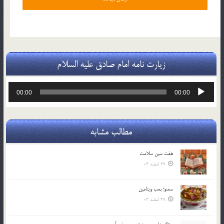
زیارت نامه امام صادق علیه السلام
پخش‌کننده
00:00
00:00
صوت
مطالب مشابه
هفت سين سلامت
29 اسفند 03
سمنو؛ بمب ويتامين
29 اسفند 03