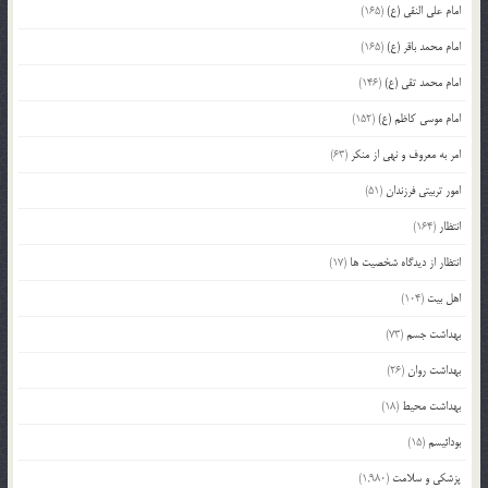
امام علی النقی (ع)
(165)
امام محمد باقر (ع)
(165)
امام محمد تقی (ع)
(146)
امام موسی کاظم (ع)
(152)
امر به معروف و نهی از منکر
(63)
امور تربیتی فرزندان
(51)
انتظار
(164)
انتظار از دیدگاه شخصیت ها
(17)
اهل بیت
(104)
بهداشت جسم
(73)
بهداشت روان
(26)
بهداشت محیط
(18)
بودائیسم
(15)
پزشکی و سلامت
(1,980)