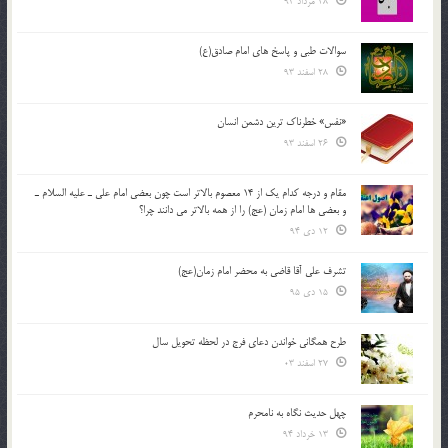
28 مرداد 94
سوالات طبی و پاسخ های امام صادق(ع)
28 اسفند 93
«نفس» خطرناک ترین دشمن انسان
26 اسفند 93
مقام و درجه كدام يك از 14 معصوم بالاتر است چون بعضي امام علي ـ عليه السلام ـ
و بعضي ها امام زمان (عج) را از همه بالاتر مي دانند چرا؟
12 دی 94
تشرف علي آقا قاضي به محضر امام زمان(عج)
15 دی 95
طرح همگانی خواندن دعای فرج در لحظه تحویل سال
27 اسفند 03
چهل حدیث نگاه به نامحرم
13 خرداد 94