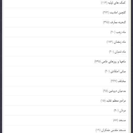
کمک های اولیه
(116)
گلچین احادیث
(372)
گنجینه معارف
(495)
ماه رجب
(20)
ماه رمضان
(176)
ماه شعبان
(20)
ماهها و روزهای خاص
(745)
مبانی اعتقادی
(20)
مختلف
(367)
مدعیان دروغین
(25)
مراجع معظم تقلید
(15)
مردان
(40)
مسجد
(87)
مسجد مقدس جمکران
(19)