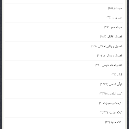
عید فطر
(35)
عید نوروز
(45)
غیبت امام
(291)
فضایل اخلاقی
(183)
فضایل و رذایل اخلاقی
(168)
فضایل و ویژگی ها
(10)
فقه و احکام شرعی
(340)
قرآن
(23)
قرآن شناسی
(1,861)
کتب اسلامی
(2,295)
کرامات و معجزات
(9)
کلام جاودان
(2,293)
کلام جدید
(34)