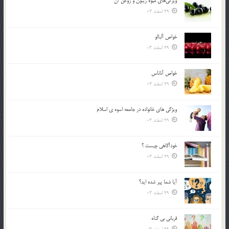
ويژگي‌هاي ميوه زيتون و روغن آن
29 اسفند 03
خواص آلبالو
29 اسفند 03
خواص آناناس
29 اسفند 03
ويژگي هاي خانواده در جامعه اسوه ي اسلام
29 اسفند 03
خودآگاهى چيست ؟
29 اسفند 03
آیا شما پیر شده اید؟
29 اسفند 03
قرباني بي گناه