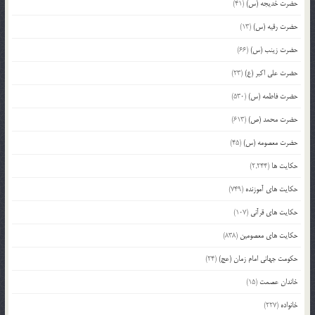
حضرت خدیجه (س)
(41)
حضرت رقیه (س)
(13)
حضرت زینب (س)
(66)
حضرت علی اکبر (ع)
(23)
حضرت فاطمه (س)
(530)
حضرت محمد (ص)
(613)
حضرت معصومه (س)
(45)
حکایت ها
(2,244)
حکایت های آموزنده
(749)
حکایت های قرآنی
(107)
حکایت های معصومین
(838)
حکومت جهانی امام زمان (عج)
(24)
خاندان عصمت
(15)
خانواده
(227)