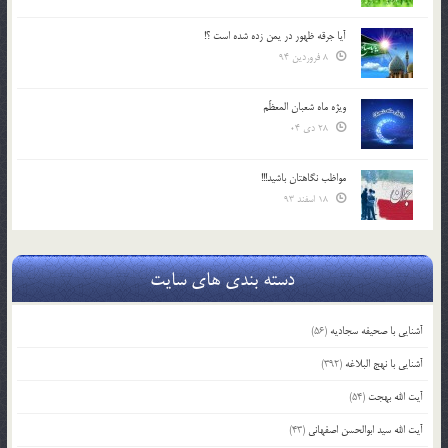
آیا جرقه ظهور در یمن زده شده است ؟!
8 فروردین 94
ویژه ماه شعبان المعظّم
28 دی 04
مواظب نگاهتان باشید!!!
18 اسفند 93
دسته بندی های سایت
آشنایی با صحیفه سجادیه
(56)
آشنایی با نهج البلاغه
(392)
آیت الله بهجت
(54)
آیت الله سید ابوالحسن اصفهانی
(43)