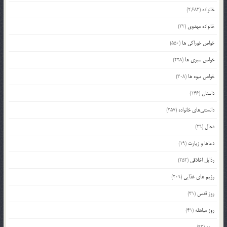
خانواده
(2,682)
خانواده مهدوی
(22)
خواص خوراکی ها
(550)
خواص سبزی ها
(228)
خواص میوه ها
(308)
داستان
(146)
دانستنی‌های خانواده
(357)
دجال
(29)
دعاها و زیارت
(19)
رذایل اخلاقی
(252)
رژیم های غذایی
(209)
روز قدس
(31)
روز مباهله
(41)