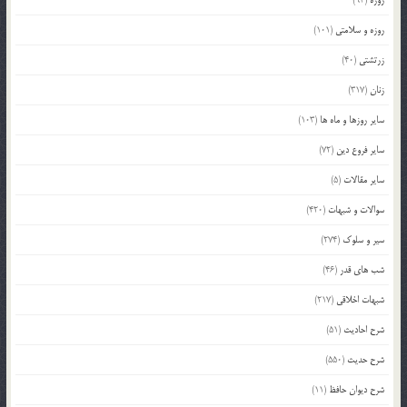
روزه
(93)
روزه و سلامتی
(101)
زرتشتی
(40)
زنان
(317)
سایر روزها و ماه ها
(103)
سایر فروع دین
(72)
سایر مقالات
(5)
سوالات و شبهات
(420)
سیر و سلوک
(274)
شب های قدر
(46)
شبهات اخلاقی
(217)
شرح احادیث
(51)
شرح حدیث
(550)
شرح دیوان حافظ
(11)