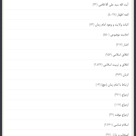
آیت الله سید علی آقا قاضی
(42)
ائمه اطهار
(5,038)
اثبات ولایت و وجود امام زمان
(73)
احادیث موضوعی
(550)
اخبار
(717)
اخلاق اسلامی
(956)
اخلاق و تربیت اسلامی
(2,836)
ادیان
(474)
ارتباط با امام زمان (عج)
(14)
ازدواج
(371)
ازدواج
(117)
ازدواج موقت
(32)
اسلام شناسی
(2,661)
اصحاب و یاران
(37)