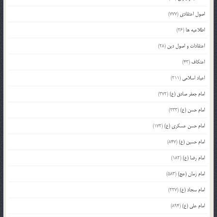
اصول اعتقادی
(777)
اطلاعیه ها
(26)
اعتقادات و اصول دین
(28)
اعتکاف
(43)
اعیاد اسلامی
(211)
امام جعفر صادق (ع)
(372)
امام حسن (ع)
(233)
امام حسن عسکری (ع)
(172)
امام حسین (ع)
(847)
امام رضا (ع)
(182)
امام زمان (عج)
(583)
امام سجاد (ع)
(227)
امام علی (ع)
(894)