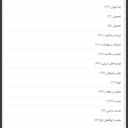
پند خوبان
(129)
تحصیل
(62)
تحصیل
(65)
تربیت و مشاوره
(481)
تشرفات و توقیعات
(181)
تغذیه و سلامت
(156)
توصیه های تربیتی
(498)
جوان و نوجوان
(148)
حج
(118)
حجاب و عفاف
(333)
حدیث
(1,737)
حدیث شناسی
(97)
حضرت ابوالفضل (ع)
(54)