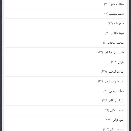
شناخت امام
(440)
شهید دستغیب
(38)
شیخ مفید
(42)
شیعه شناسی
(69)
صحیفه سجادیه
(4)
طب سنتی و گیاهی
(147)
ظهور
(334)
عبادات اسلامی
(627)
عبادات و فروع دین
(34)
عقاید اسلامی
(70)
علما و بزرگان
(224)
علوم اسلامی
(43)
علوم قرآنی
(343)
عید غدیر خم
(185)