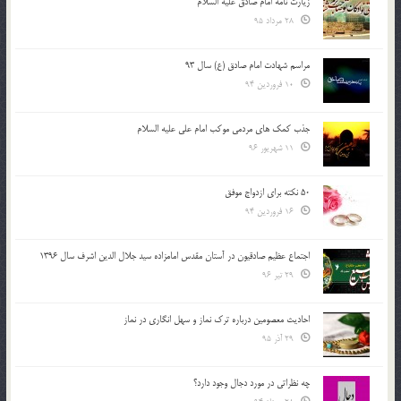
زیارت نامه امام صادق علیه السلام
28 مرداد 95
مراسم شهادت امام صادق (ع) سال 93
10 فروردین 94
جذب کمک های مردمی موکب امام علی علیه السلام
11 شهریور 96
50 نکته برای ازدواج موفق
16 فروردین 94
اجتماع عظیم صادقیون در آستان مقدس امامزاده سید جلال الدین اشرف سال 1396
29 تیر 96
احادیث معصومین درباره ترک نماز و سهل انگاری در نماز
29 آذر 95
چه نظراتی در مورد دجال وجود دارد؟