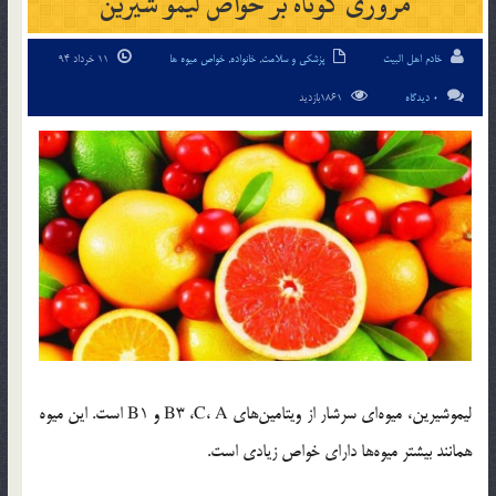
مروری کوتاه بر خواص لیمو شیرین
خادم اهل البیت
پزشکی و سلامت
,
خانواده
,
خواص میوه ها
11 خرداد 94
0 دیدگاه
1861بازدید
لیموشیرین، میوه‌ای سرشار از ویتامین‌های B3 ،C، A و B1 است. این میوه
همانند بیشتر میوه‌ها دارای خواص زیادی است.