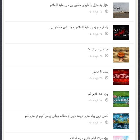
منزل به منزل با کاروان حسین بن علی علیه السلام
25 خرداد 05
پاسخ امام زمان علیه السلام به چند شبهه عاشورایی
25 خرداد 05
من سرزمین کربلا
25 خرداد 05
بیعت با عاشورا
25 خرداد 05
ویژه عید غدیر خم
10 خرداد 05
کامل ترین پیام غدیر ترجمه روان از خطابه جهانی پیامبر اکرم در غدیر خم
10 خرداد 05
ویژه میلاد امام هادی علیه السلام