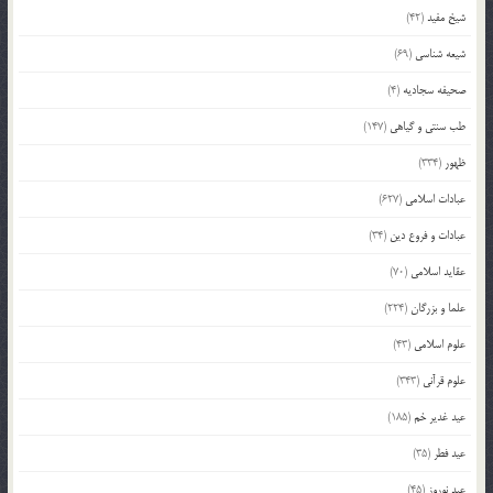
شیخ مفید
(42)
شیعه شناسی
(69)
صحیفه سجادیه
(4)
طب سنتی و گیاهی
(147)
ظهور
(334)
عبادات اسلامی
(627)
عبادات و فروع دین
(34)
عقاید اسلامی
(70)
علما و بزرگان
(224)
علوم اسلامی
(43)
علوم قرآنی
(343)
عید غدیر خم
(185)
عید فطر
(35)
عید نوروز
(45)