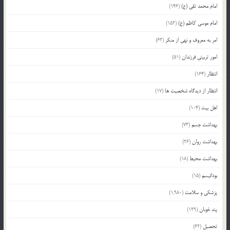
امام محمد تقی (ع)
(146)
امام موسی کاظم (ع)
(152)
امر به معروف و نهی از منکر
(63)
امور تربیتی فرزندان
(51)
انتظار
(164)
انتظار از دیدگاه شخصیت ها
(17)
اهل بیت
(104)
بهداشت جسم
(73)
بهداشت روان
(26)
بهداشت محیط
(18)
بودائیسم
(15)
پزشکی و سلامت
(1,980)
پند خوبان
(129)
تحصیل
(62)