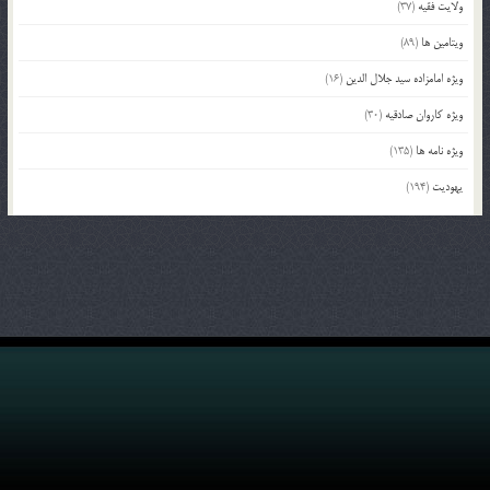
ولایت فقیه
(37)
ویتامین ها
(89)
ویژه امامزاده سید جلال الدین
(16)
ویژه کاروان صادقیه
(30)
ویژه نامه ها
(135)
یهودیت
(194)