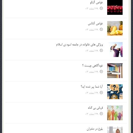
خواص آلبالو
29 اسفند 03
خواص آناناس
29 اسفند 03
ويژگي هاي خانواده در جامعه اسوه ي اسلام
29 اسفند 03
خودآگاهى چيست ؟
29 اسفند 03
آیا شما پیر شده اید؟
29 اسفند 03
قرباني بي گناه
29 اسفند 03
بلوغ در دختران