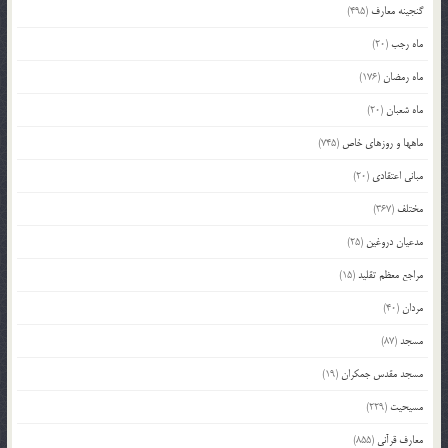
گنجینه معارف
(495)
ماه رجب
(20)
ماه رمضان
(176)
ماه شعبان
(20)
ماهها و روزهای خاص
(745)
مبانی اعتقادی
(20)
مختلف
(367)
مدعیان دروغین
(25)
مراجع معظم تقلید
(15)
مردان
(40)
مسجد
(87)
مسجد مقدس جمکران
(19)
مسیحیت
(229)
معارف قرآنی
(855)