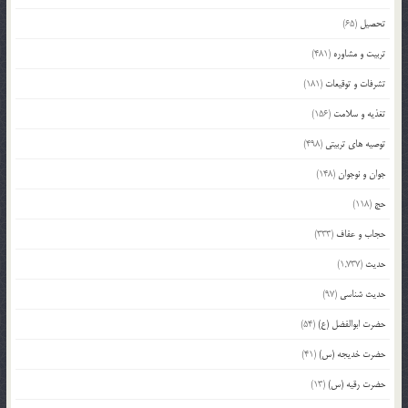
تحصیل
(65)
تربیت و مشاوره
(481)
تشرفات و توقیعات
(181)
تغذیه و سلامت
(156)
توصیه های تربیتی
(498)
جوان و نوجوان
(148)
حج
(118)
حجاب و عفاف
(333)
حدیث
(1,737)
حدیث شناسی
(97)
حضرت ابوالفضل (ع)
(54)
حضرت خدیجه (س)
(41)
حضرت رقیه (س)
(13)