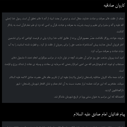
کاروان صادقیه
هدف از خلقت عالم معرفت و عبادت خداوند متعال است, و غرض از بعثت انبیاء از آدم تا خاتم تحقق آن است, رسول خدا (صلی
الله علیه و آله و سلم) برای تعلیم و تربیت بشریّت به معرفت و عبادت ,قرآن و کسی که نزد او علم تمام قرآن است به یادگار
گذاشت.
هرچند حوادث روزگار نگذاشت مفسّر معصومِ قرآن, پرده از حقایق کتاب خدا بردارد ولی در فرصت کوتاهی که برای ششمین
اختر فرزوان آسمان هدایت پیش آمد,شاهراه مذهب حق را برای رهروانِ از خلقت باز کرد , و فطرت تشنه انسانیت را به آب
حیات عبادت و معرفت سیرآب کرد.
امید است پیروان مذهب حق روز عزای آن حضرت, آنچه در توان دارند در مراسم سوگواری انجام دهند تا مشمول دعای
مستجاب او شوند که فرمود((رحم الله من احیی امرنا)) رحمتی که سرمایه ی سعادت و وسیله ی نجات از شدائد برزخ و قیامت
است.
حرکت همه ساله کاروان صادقیه رفسنجان (راهیان ولایت) جلوه ای از تکریم مقام عالی حضرت صادق الائمه علیه السلام
میباشد. مفتخریم که این حرکت حماسه ابراز محبت نسبت به آن امام همام و نشان افتخار شهرمان رفسنجان ؛ شهر
دارالصادقیون گردید.
الحمدالله که این مراسم به عنوان سنتی پویا در تاریخ شهرمان ماندگار شد.
پیام فدائیان امام صادق علیه السلام