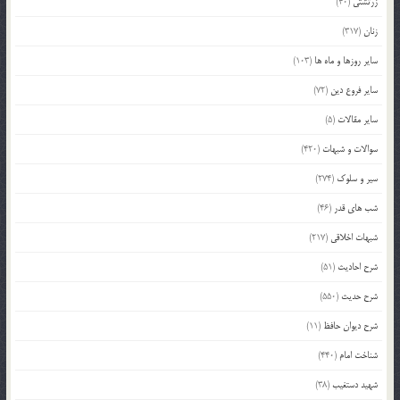
زرتشتی
(40)
زنان
(317)
سایر روزها و ماه ها
(103)
سایر فروع دین
(72)
سایر مقالات
(5)
سوالات و شبهات
(420)
سیر و سلوک
(274)
شب های قدر
(46)
شبهات اخلاقی
(217)
شرح احادیث
(51)
شرح حدیث
(550)
شرح دیوان حافظ
(11)
شناخت امام
(440)
شهید دستغیب
(38)