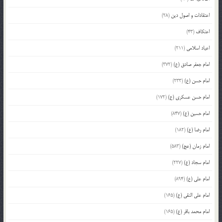
اعتقادات و اصول دین
(28)
اعتکاف
(43)
اعیاد اسلامی
(211)
امام جعفر صادق (ع)
(372)
امام حسن (ع)
(233)
امام حسن عسکری (ع)
(172)
امام حسین (ع)
(847)
امام رضا (ع)
(182)
امام زمان (عج)
(583)
امام سجاد (ع)
(227)
امام علی (ع)
(894)
امام علی النقی (ع)
(165)
امام محمد باقر (ع)
(165)