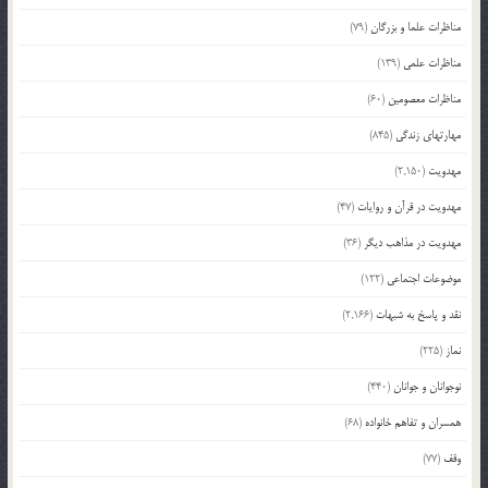
مناظرات علما و بزرگان
(79)
مناظرات علمی
(139)
مناظرات معصومین
(60)
مهارتهای زندگی
(845)
مهدویت
(2,150)
مهدویت در قرآن و روایات
(47)
مهدویت در مذاهب دیگر
(36)
موضوعات اجتماعی
(122)
نقد و پاسخ به شبهات
(2,166)
نماز
(225)
نوجوانان و جوانان
(440)
همسران و تفاهم خانواده
(68)
وقف
(77)