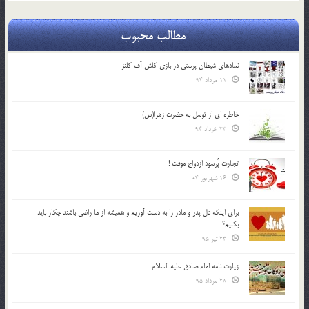
مطالب محبوب
نمادهای شیطان پرستی در بازی کلش آف کلنز
11 مرداد 94
خاطره ای از توسل به حضرت زهرا(س)
23 خرداد 94
تجارت پُرسود ازدواج موقت !
16 شهریور 04
براي اينكه دل پدر و مادر را به دست آوريم و هميشه از ما راضي باشند چكار بايد
بكنيم؟
23 تیر 95
زیارت نامه امام صادق علیه السلام
28 مرداد 95