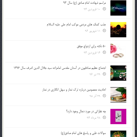
مراسم شهادت امام صادق (ع) سال 93
10 فروردین 94
جذب کمک های مردمی موکب امام علی علیه السلام
11 شهریور 96
50 نکته برای ازدواج موفق
16 فروردین 94
اجتماع عظیم صادقیون در آستان مقدس امامزاده سید جلال الدین اشرف سال 1396
29 تیر 96
احادیث معصومین درباره ترک نماز و سهل انگاری در نماز
29 آذر 95
چه نظراتی در مورد دجال وجود دارد؟
28 مرداد 94
سوالات طبی و پاسخ های امام صادق(ع)