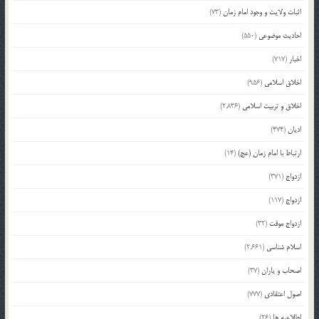
اثبات ولایت و وجود امام زمان
(73)
احادیث موضوعی
(550)
اخبار
(717)
اخلاق اسلامی
(956)
اخلاق و تربیت اسلامی
(2,836)
ادیان
(474)
ارتباط با امام زمان (عج)
(14)
ازدواج
(371)
ازدواج
(117)
ازدواج موقت
(32)
اسلام شناسی
(2,661)
اصحاب و یاران
(37)
اصول اعتقادی
(777)
اطلاعیه ها
(26)