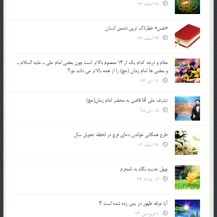
28 اسفند 93
«نفس» خطرناک ترین دشمن انسان
26 اسفند 93
مقام و درجه كدام يك از 14 معصوم بالاتر است چون بعضي امام علي ـ عليه السلام ـ
و بعضي ها امام زمان (عج) را از همه بالاتر مي دانند چرا؟
12 دی 94
تشرف علي آقا قاضي به محضر امام زمان(عج)
15 دی 95
طرح همگانی خواندن دعای فرج در لحظه تحویل سال
27 اسفند 03
چهل حدیث نگاه به نامحرم
13 خرداد 94
آیا جرقه ظهور در یمن زده شده است ؟!
8 فروردین 94