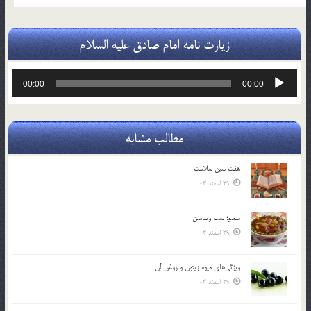
زیارت نامه امام صادق علیه السلام
پخش‌کننده
00:00
00:00
صوت
مطالب مشابه
هفت سين سلامت
29 اسفند 03
سمنو؛ بمب ويتامين
29 اسفند 03
ويژگي‌هاي ميوه زيتون و روغن آن
29 اسفند 03