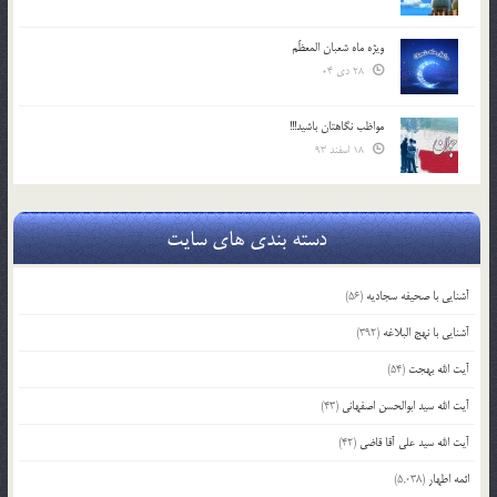
ویژه ماه شعبان المعظّم
28 دی 04
مواظب نگاهتان باشید!!!
18 اسفند 93
دسته بندی های سایت
آشنایی با صحیفه سجادیه
(56)
آشنایی با نهج البلاغه
(392)
آیت الله بهجت
(54)
آیت الله سید ابوالحسن اصفهانی
(43)
آیت الله سید علی آقا قاضی
(42)
ائمه اطهار
(5,038)