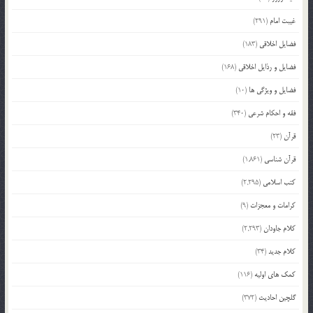
غیبت امام
(291)
فضایل اخلاقی
(183)
فضایل و رذایل اخلاقی
(168)
فضایل و ویژگی ها
(10)
فقه و احکام شرعی
(340)
قرآن
(23)
قرآن شناسی
(1,861)
کتب اسلامی
(2,295)
کرامات و معجزات
(9)
کلام جاودان
(2,293)
کلام جدید
(34)
کمک های اولیه
(116)
گلچین احادیث
(372)