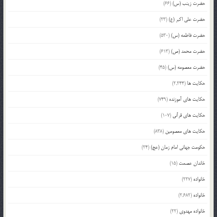
حضرت زینب (س)
(66)
حضرت علی اکبر (ع)
(23)
حضرت فاطمه (س)
(530)
حضرت محمد (ص)
(613)
حضرت معصومه (س)
(45)
حکایت ها
(2,244)
حکایت های آموزنده
(749)
حکایت های قرآنی
(107)
حکایت های معصومین
(838)
حکومت جهانی امام زمان (عج)
(24)
خاندان عصمت
(15)
خانواده
(227)
خانواده
(2,682)
خانواده مهدوی
(22)