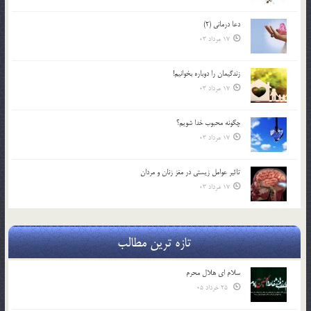
دعا درمانی (2)
17 مرداد 03
زندگيمان را دوباره بخوانيم!
17 مرداد 03
چگونه محبوب خدا شويم؟
17 مرداد 03
تاثیر عوامل زيستي در مغز زنان و مردان
17 مرداد 03
تازه ترین مطالب
سلام ای هلال محرم
25 خرداد 05