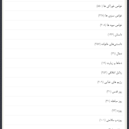
خواص خوراکی ها
(550)
خواص سبزی ها
(228)
خواص میوه ها
(308)
داستان
(146)
دانستنی‌های خانواده
(357)
دجال
(29)
دعاها و زیارت
(19)
رذایل اخلاقی
(252)
رژیم های غذایی
(209)
روز قدس
(31)
روز مباهله
(41)
روزه
(93)
روزه و سلامتی
(101)