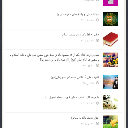
28 مرداد 94
سوالات طبی و پاسخ های امام صادق(ع)
28 اسفند 93
«نفس» خطرناک ترین دشمن انسان
26 اسفند 93
مقام و درجه كدام يك از 14 معصوم بالاتر است چون بعضي امام علي ـ عليه السلام ـ
و بعضي ها امام زمان (عج) را از همه بالاتر مي دانند چرا؟
12 دی 94
تشرف علي آقا قاضي به محضر امام زمان(عج)
15 دی 95
طرح همگانی خواندن دعای فرج در لحظه تحویل سال
27 اسفند 03
چهل حدیث نگاه به نامحرم
13 خرداد 94