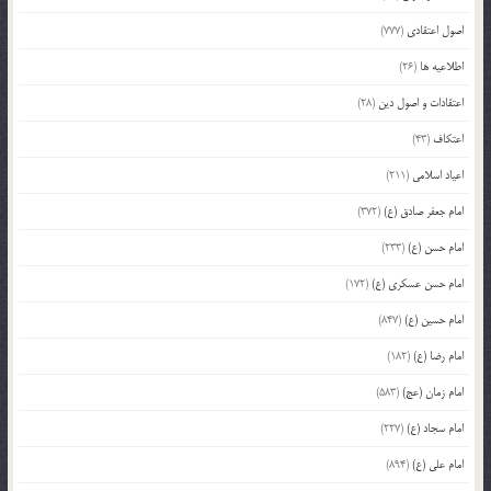
اصول اعتقادی
(777)
اطلاعیه ها
(26)
اعتقادات و اصول دین
(28)
اعتکاف
(43)
اعیاد اسلامی
(211)
امام جعفر صادق (ع)
(372)
امام حسن (ع)
(233)
امام حسن عسکری (ع)
(172)
امام حسین (ع)
(847)
امام رضا (ع)
(182)
امام زمان (عج)
(583)
امام سجاد (ع)
(227)
امام علی (ع)
(894)