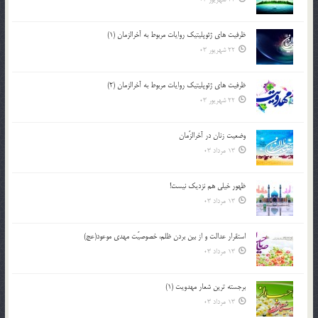
ظرفیت های ژئوپلیتیک روایات مربوط به آخرالزمان (1)
22 شهریور 03
ظرفیت های ژئوپلیتیک روایات مربوط به آخرالزمان (2)
22 شهریور 03
وضعیت زنان در آخرالزّمان
13 مرداد 03
ظهور خیلی هم نزدیک نیست!
13 مرداد 03
استقرار عدالت و از بين بردن ظلم، خصوصيّت مهدي موعود(عج)
13 مرداد 03
برجسته ترين شعار مهدويت (1)
13 مرداد 03