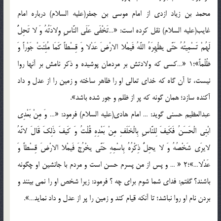
محمد بن زياد ازدي از امام موسي بن جعفر(عليه السلام) درباره امام
غايب(عليه السلام) نقل كرده است: «…تَخْفَي عَلَي النَّاسِ وِلادَتُهُ وَ لا تَحِلُّ
لَهُمْ تَسْمِيتُهُ حَتَّي يظْهِرَهُ اللَّهُ فَيمْلا الارْضَ عَدْلا وَ قِسْطاً كَمَا مُلِئَتْ جَوْراً وَ
ظُلْماً»؛1 «…كسي كه ولادتش بر مردمان پوشيده و ذكر نامش بر آنها روا
نيست، تا آن گاه كه خداي تعالي او را ظاهر ساخته و زمين را از عدل و داد
آکنده سازد؛ همان گونه كه پر از ظلم و جور شده باشد».
عبدالعظيم حسني گويد: … امام هادي(عليه السلام) فرمود: «… وَ مِنْ بَعْدِي
ابْنِي الْحَسَنُ فَكَيفَ لِلنَّاسِ بِالْخَلَفِ مِنْ بَعْدِهِ قُلْتُ وَ كَيفَ ذَلِكَ قَالَ لانَّهُ
لايرَي شَخْصُهُ وَ لا يحِلُّ ذِكْرُهُ بِاسْمِهِ حَتَّي يخْرُجَ فَيمْلا الارْضَ قِسْطاً وَ
عَدْلا…»؛2 « … و پس از من پسرم حسن است و مردم با جانشين او چگونه
باشند؟ گفتم: فداي شما شوم براي چه ؟ فرمود: زيرا شخص او را نمي بينند و
بردن نام او روا نباشد؛ تا آنكه قيام كند و زمين را پر از عدل و داد نمايد…».