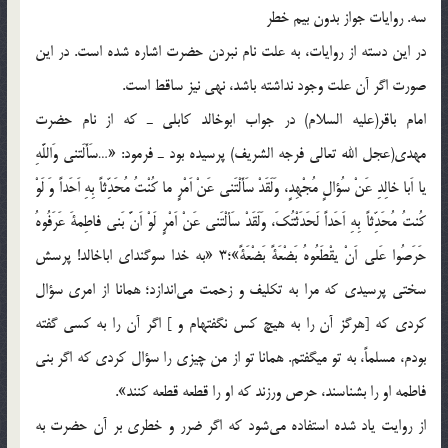
سه. روايات جواز بدون بيم خطر
در اين دسته از روايات، به علت نام نبردن حضرت اشاره شده است. در اين
صورت اگر آن علت وجود نداشته باشد، نهي نيز ساقط است.
امام باقر(عليه السلام) در جواب ابوخالد كابلي ـ كه از نام حضرت
مهدي(عجل الله تعالي فرجه الشريف) پرسيده بود ـ فرمود: «…سَأَلَتني وَاللَّهِ
يا اَبا خالِدِ عَنْ سُؤالٍ مُجْهِدٍ، وَلَقَدْ سَأَلْتَني عَنْ اَمْرٍ ما كُنْتُ مُحَدِّثاً بِهِ اَحَداً وَ لَوْ
كُنتُ مُحَدِّثاً بِهِ اَحَداً لَحَدَثْتُكَ، وَلَقَدْ سَألْتَني عَنْ اَمْرٍ لَوْ اَنَّ بَني فاطِمةَ عَرَفُوهُ
حَرَصُوا عَلي اَنْ يقْطَعُوهُ بَضْعَةً بَضْعَةً»؛3 «به خدا سوگند‌اي اباخالد! پرسش
سختي پرسيدی كه مرا به تكليف و زحمت مي‌اندازد؛ همانا از امري سؤال
كردی كه [هرگز آن را به هيچ كس نگفته‏ام و ] اگر آن را به كسي گفته
بودم، مسلماً، به تو مي‏گفتم. همانا تو از من چيزي را سؤال كردي كه اگر بني
فاطمه او را بشناسند، حرص ورزند كه او را قطعه قطعه كنند».
از روايت ياد شده استفاده می‌شود كه اگر ضرر و خطري بر آن حضرت به