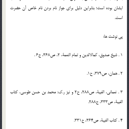
ايشان بوده است؛ بنابراين دليل براي جواز نام بردن نام خاص آن حضرت
است.
پي نوشت ها:
1 . شيخ صدوق، كمال‏الدين و تمام النعمة، 2، ص368، ح6 .
2 . همان، ص379، ح1.
3 . نعماني، الغيبة، ص288، ح2 و نيز ر.ك: محمد بن حسن طوسي، كتاب
الغيبة، ص333، ح288.
4 . كتاب الغيبة، ص364، ح331.