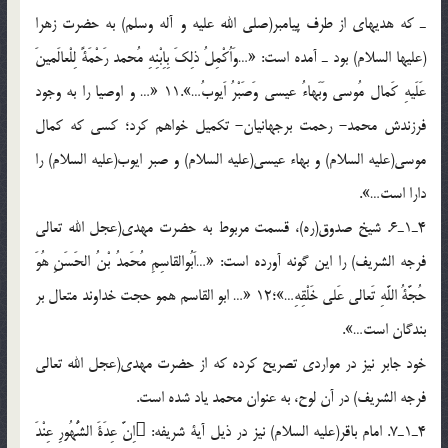
ـ كه هديه‏اي از طرف پيامبر(صلي الله عليه و آله وسلم) به حضرت زهرا
(عليها السلام) بود ـ آمده است: «…وَاُكْمِلُ ذلِكَ بِاِبْنِهِ مُحمد رَحْمَةً لِلْعالَمينَ
عَلَيهِ كَمال مُوسي وَبَهاءُ عيسي وَصَبْرُ اَيوبُ…».11 «… و اوصيا را به وجود
فرزندش محمد- رحمت برجهانيان- تكميل خواهم كرد؛ كسي كه كمال
موسي(عليه السلام) و بهاء عيسي(عليه السلام) و صبر ايوب(عليه السلام) را
دارا است…».
4ـ1ـ6. شيخ صدوق(ره)، قسمت مربوط به حضرت مهدي(عجل الله تعالي
فرجه الشريف) را اين گونه آورده است: «…اَبُوالقاسِمِ مُحَمدُ بْنُ الحَسَنِ هُوَ
حُجَّةُ اللَّهِ تَعالي عَلي خَلْقِهِ…»؛12 «… ابو القاسم همو حجت خداوند متعال بر
بندگان است…».
خود جابر نيز در مواردي تصريح كرده كه از حضرت مهدي(عجل الله تعالي
فرجه الشريف) در آن لوح، به عنوان محمد ياد شده است.
4ـ1ـ7. امام باقر(عليه السلام) نيز در ذيل آية شريفه: اِنَّ عِدَةَ الشُّهُورِ عِنْدَ