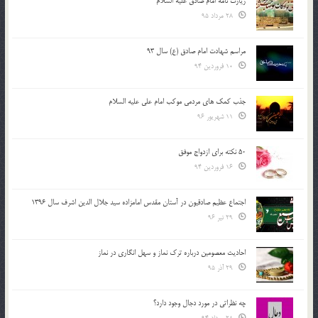
زیارت نامه امام صادق علیه السلام
28 مرداد 95
مراسم شهادت امام صادق (ع) سال 93
10 فروردین 94
جذب کمک های مردمی موکب امام علی علیه السلام
11 شهریور 96
50 نکته برای ازدواج موفق
16 فروردین 94
اجتماع عظیم صادقیون در آستان مقدس امامزاده سید جلال الدین اشرف سال 1396
29 تیر 96
احادیث معصومین درباره ترک نماز و سهل انگاری در نماز
29 آذر 95
چه نظراتی در مورد دجال وجود دارد؟