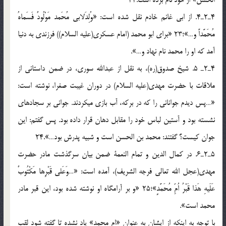
الحسن» از خود نام برده است.22
4ـ2ـ4. از ابي غانم خادم نقل شده است: «وُلِدَلابي مُحَمد مَوْلُودٌ فَسَماهُ
مُحَمَّداً و…»؛23 «براي ابو محمد (امام عسكري(عليه السلام)) فرزندي به دنيا
آمد كه او را محمد نام نهاد و…».
4ـ2ـ 5. شيخ صدوق(ره)، به نقل از عبدالله سوري، در ضمن داستاني از
ملاقات با حضرت مهدي(عليه السلام) در دوران غيبت صغرا، نوشته است:
«…پس ديدم جواناني را كه در بركه، آب بازي مي‏كردند. جواني بر سجاده‏اي
نشسته بود و آستين لباس خود را مقابل دهان قرار داده بود. پس گفتم: اين
جوان كيست؟ گفتند: محمد بن الحسن است و شبيه پدرش بود…».24
5ـ2ـ6. در كمال الدين و تمام النعمة ضمن بيان سرگذشت مادر حضرت
مهدي(عجل الله تعالي فرجه الشريف)، آمده است: «…وَعَلي قَبْرِها مَكْتُوبٌ
عَلَيهِ هَذا قَبْرُ اُمِّ مُحَمَّدٍ»؛25 «و بر آرامگاه او نوشته شده بود، اين قبر مادر
محمد است».
با توجه به اينكه از ايشان به عنوان «ام محمد» ياد نشده تا گفته شود لقب