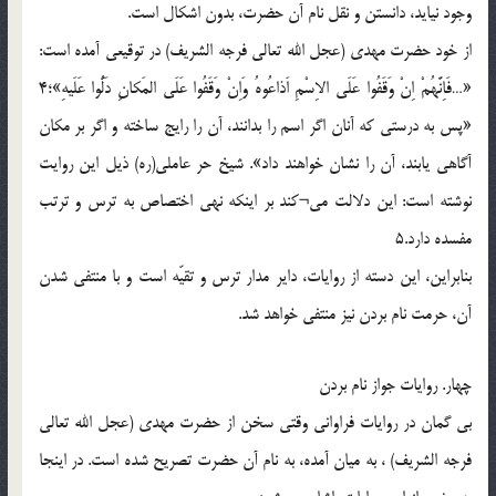
وجود نيايد، دانستن و نقل نام آن حضرت، بدون اشكال است.
از خود حضرت مهدي (عجل الله تعالي فرجه الشريف) در توقيعي آمده است:
«…فَاِنَّهُمْ اِنْ وَقَفُوا عَلَي الاِسْمِ اَذاعُوهُ وَاِنْ وَقَفُوا عَلَي المَكانِ دَلُّوا عَلَيهِ»؛4
«پس به درستي كه آنان اگر اسم را بدانند، آن را رايج ساخته و اگر بر مكان
آگاهي يابند، آن را نشان خواهند داد». شيخ حر عاملي(ره) ذيل اين روايت
نوشته است: اين دلالت مي¬كند بر اينكه نهي اختصاص به ترس و ترتب
مفسده دارد.5
بنابراين، اين دسته از روايات، داير مدار ترس و تقيّه است و با منتفي شدن
آن، حرمت نام بردن نيز منتفي خواهد شد.
چهار. روايات جواز نام بردن
بي گمان در روايات فراواني وقتي سخن از حضرت مهدي (عجل الله تعالي
فرجه الشريف) ، به ميان آمده، به نام آن حضرت تصريح شده است. در اينجا