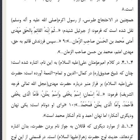
است.8
همچنين در الاحتجاج طبرسي، از رسول اكرم(صلي الله عليه و آله وسلم)
نقل شده است كه فرمود: از جبرئيل شنيدم: «…ثُمَ اِبْنهُ القائِمُ بِالحَقِ مَهْدي
اُمتي مُحمد بن الحَسَنِ صاحِبِ الزَّمان…»؛9 «…سپس فرزندش قائم به حق،
مهدي امتم، محمد بن حسن صاحب الزمان…».
4ـ1ـ4. در كلام اميرمؤمنان علي(عليه السلام) به اين نام، اشاره شده است؛
چنان که شيخ صدوق(ره) در كمال-الدين و تمام¬النعمة آورده است: حضرت
علي(عليه السلام) بر فراز منبر درباره حضرت مهدي(عجل الله تعالي فرجه
الشريف) فرمود: «…لَهُ اِسْمانِ: اِسْمٌ يخْفي وَاِسْمٌ يعْلَنُ، فَاَمّا الَّذي يخْفي
فَأَحْمَدُ، وَاَمَّا الَّذي يعْلَنْ فَمُحَمَّدٌ…»؛10 «براي او دونام است: يكي نهان
وديگري آشكار؛ اما نهان احمد و نام آشكار محمد است».
4ـ1ـ5. از موارد ديگري كه قائلان به جواز نام بردن حضرت، بدان اشاره
كرده‏اند، حديث لوح حضرت زهرا(عليها السلام) است. در قسمتي از اين لوح