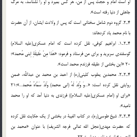
او است امام و حجّت پس از من، هر كس بميرد و او را نشناسد، به مرگ
جاهلي از دنيا رفته است».
4ـ2. گروه دوم شامل سخناني است كه پس از ولادت ايشان، از آن حضرت
با نام محمد ياد كرده‏اند:
4ـ2ـ1. ابراهيم كوفي، نقل كرده است كه امام عسكري(عليه السلام)
گوسفندي سربريد و براي من فرستاد و فرمود: «هَذا مِنْ عَقيقَةِ اِبني مُحمد»؛
20 «اين بخشي از عقيقه فرزندم محمد است».
4ـ2ـ2. محمدبن يعقوب كليني(ره) از احمد بن محمد بن عبداللَّه، ضمن
روايتي نقل كرده است: «…وَ وُلِدَ لَهُ (ابي محمد) وَلَدٌ سَمَّاهُ مُحمد…»؛21
«براي او (امام عسكري(عليه السلام)) فرزندي به دنيا آمد كه او را محمد
ناميد».
4ـ2ـ3. شيخ طوسي(ره)، در كتاب الغيبة در بخشي از يک حکايت نقل كرده
كه حضرت مهدی(عجل الله تعالي فرجه الشريف) با عنوان «محمد بن