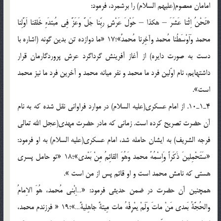
امامان معصوم(عليهم السلام) را برشمرد، فرمود:
«نَحْنُ اِثْنا عَشَرَ – هكذا – حَوْلَ عَرْشِ ربِّنا جَلَّ وَعَزَّ فِي مُبتدَءِ خَلقنا اَوَّلِنا
محمد وَاَوْسَطُنا مُحمد وآخِرنا مُحمدٌ»؛17 «ما دوازده تن بدين گونه (اشاره با
دست به صورت دايره) از آغاز آفرينش گرداگرد عرش پروردگارمان قرار
داشته‏ايم، نام اوّلين فرد ما محمد و نفر ميانه محمد و آخرين فرد ما نيز محمد
است».
4ـ1ـ10. از امام عسكري(عليه السلام) در موارد فراواني نقل شده كه به نام
آن حضرت تصريح کرده است. زماني كه مادر حضرت مهدي(عجل الله تعالي
فرجه الشريف) به ايشان حامله شد، امام عسكري(عليه السلام) به او فرمود:
«سَتَحْمِلينَ ذَكَراً وَاِسْمُهُ محمد وَهُوَ القائِمُ مِنْ بَعْدي»؛18 «تو حامل پسري
هستي كه نامش محمد است و او قائم پس از من است ».
همچنين آن حضرت در ضمن حديثي فرمود: «…اِبْني مُحمد، هُوَ الاِمامُ
والحُجَّةُ بَعدي مَنْ ماتَ وَلَمْ يعْرِفْهُ مات مِيتةً جاهِليةً…»؛19 « فرزندم محمد،