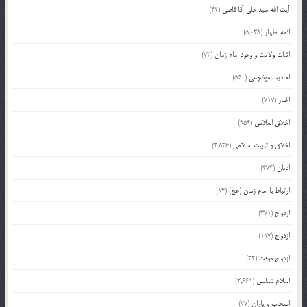
آیت الله سید علی آقا قاضی
(42)
ائمه اطهار
(5,038)
اثبات ولایت و وجود امام زمان
(73)
احادیث موضوعی
(550)
اخبار
(717)
اخلاق اسلامی
(956)
اخلاق و تربیت اسلامی
(2,836)
ادیان
(474)
ارتباط با امام زمان (عج)
(14)
ازدواج
(371)
ازدواج
(117)
ازدواج موقت
(32)
اسلام شناسی
(2,661)
اصحاب و یاران
(37)