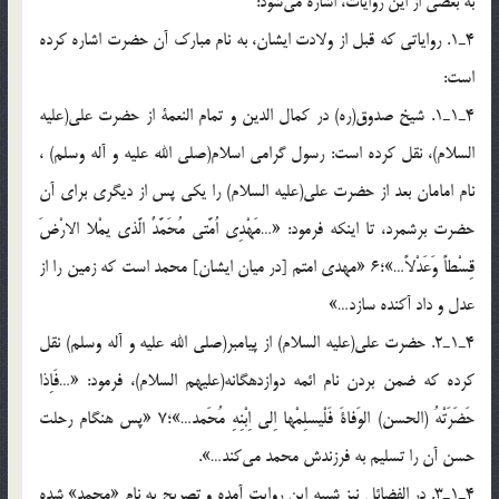
به بعضي از اين روايات، اشاره مي‌شود:
4ـ1. رواياتي كه قبل از ولادت ايشان، به نام مبارك آن حضرت اشاره کرده
است:
4ـ1ـ1. شيخ صدوق(ره) در كمال الدين و تمام النعمة از حضرت علي(عليه
السلام)، نقل كرده است: رسول گرامي اسلام(صلي الله عليه و آله وسلم) ،
نام امامان بعد از حضرت علي(عليه السلام) را يكي پس از ديگري براي آن
حضرت برشمرد، تا اينكه فرمود: «…مَهْدِي اُمَّتي مُحَمَّدٌ الَّذي يمْلا الارْضَ
قِسْطاً وَعَدْلاً…»؛6 «مهدي امتم [در ميان ايشان] محمد است كه زمين را از
عدل و داد آكنده سازد…»
4ـ1ـ2. حضرت علي(عليه السلام) از پيامبر(صلي الله عليه و آله وسلم) نقل
كرده كه ضمن بردن نام ائمه دوازده‏گانه(عليهم السلام)، فرمود: «…فَاِذا
حَضَرَتْهُ (الحسن) الوَفاةَ فَلْيسلِمْها اِلي اِبْنِهِ مُحَمد…»؛7 «پس هنگام رحلت
حسن آن را تسليم به فرزندش محمد می‌کند…».
4ـ1ـ3. در الفضائل نيز شبيه اين روايت آمده و تصريح به نام «محمد» شده