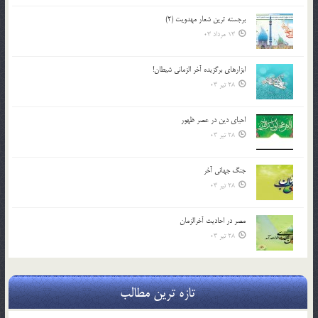
برجسته ترين شعار مهدويت (2)
13 مرداد 03
ابزارهاي برگزيده آخر الزماني شيطان!
28 تیر 03
احياي دين در عصر ظهور
28 تیر 03
جنگ جهاني آخر
28 تیر 03
مصر در احادیث آخرالزمان
28 تیر 03
تازه ترین مطالب