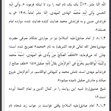
اللَّهِ اِثْنا عَشَرَ…13 يك يك نام ائمه را برد تا اينكه فرمود: «…وَاِلي اِبْنِهِ
الحَسَن وَاِلي اِبْنِهِ مُحَمَّد الهادي المَهْدي، اِثْنا عَشَرَ اِماماً…»؛14 «و به
فرزندش حسن و به فرزندش محمد هدايت كننده هدايت شده، دوازده امام
هستند».
4ـ1ـ8. از امام صادق(عليه السلام) نيز در مواردي هنگام معرفي حضرت
مهدي(عجل الله تعالي فرجه الشريف) به نام «محمد» تصريح شده است؛
چنان که می‌فرمايد: «الخَلَفُ الصَّالِحُ مِنْ وُلْدي هُوَ المَهْدِي، اِسْمُهُ مُحمد
وكْنْيتُهُ اَبُوالقاسِمِ يخْرُجُ في آخِرِالزَّمانِ يقالُ لِاُمِّهِ صَقيل»؛15 «خلف صالح از
فرزندانم مهدي است. نامش محمد و كنيه‏اش ابوالقاسم، در آخرالزمان خروج
مي‏كند و مادرش صقيل ناميده مي‏شود».
شيخ صدوق(ره) شبيه اين روايت را در كمال الدين و تمام النعمة آورده
است.16
4ـ1ـ9. امام صادق(عليه السلام) وقتي خواست در جواب زيد شحام نام