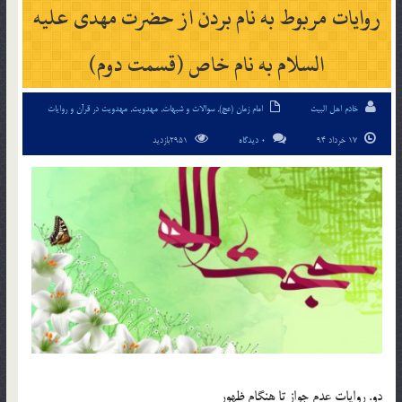
روايات مربوط به نام بردن از حضرت مهدی عليه
السلام به نام خاص (قسمت دوم)
خادم اهل البیت
امام زمان (عج)
,
سوالات و شبهات
,
مهدویت
,
مهدویت در قرآن و روایات
17 خرداد 94
0 دیدگاه
2951بازدید
دو. روايات عدم جواز تا هنگام ظهور