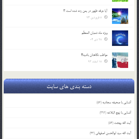
آیا جرقه ظهور در یمن زده شده است ؟!
8 فروردین 94
ویژه ماه شعبان المعظّم
28 دی 04
مواظب نگاهتان باشید!!!
18 اسفند 93
دسته بندی های سایت
آشنایی با صحیفه سجادیه
(56)
آشنایی با نهج البلاغه
(392)
آیت الله بهجت
(54)
آیت الله سید ابوالحسن اصفهانی
(43)