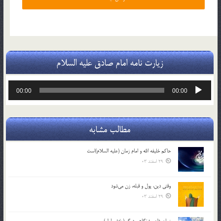
زیارت نامه امام صادق علیه السلام
پخش‌کننده
00:00
00:00
صوت
مطالب مشابه
حاکم خليفه الله و امام زمان (علیه السلام)است
29 اسفند 03
وقتی دین، پول و قبله، زن می‌شود
29 اسفند 03