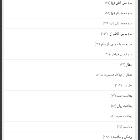
امام علی النقی (ع)
(165)
امام محمد باقر (ع)
(165)
امام محمد تقی (ع)
(146)
امام موسی کاظم (ع)
(152)
امر به معروف و نهی از منکر
(63)
امور تربیتی فرزندان
(51)
انتظار
(164)
انتظار از دیدگاه شخصیت ها
(17)
اهل بیت
(104)
بهداشت جسم
(73)
بهداشت روان
(26)
بهداشت محیط
(18)
بودائیسم
(15)
پزشکی و سلامت
(1,980)