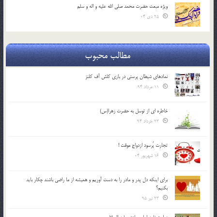
ویژه مبعث حضرت محمد صلی الله علیه و اله و سلم
25 دی 04
مطالب محبوب
نمادهای شیطان پرستی در بازی کلش آف کلنز
11 مرداد 94
خاطره ای از توسل به حضرت زهرا(س)
23 خرداد 94
تجارت پُرسود ازدواج موقت !
16 شهریور 04
براي اينكه دل پدر و مادر را به دست آوريم و هميشه از ما راضي باشند چكار بايد
بكنيم؟
23 تیر 95