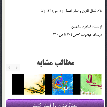
25. كمال الدين و تمام النعمة، ج2، ص431، ح7.
نويسنده:خدامراد سلیمیان
درسنامه مهدویت1-ص204 تا ص210
مطالب مشابه
دیدگاهتان را ثبت کنید