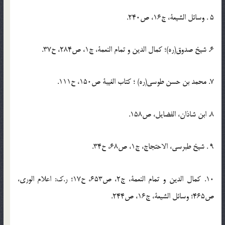
5 . وسائل الشيعة، ج16، ص240.
6. شيخ صدوق(ره)؛ كمال الدين و تمام النعمة، ج1، ص284، ح37.
7. محمد بن حسن طوسي(ره) ؛ كتاب الغيبة ص150، ح111.
8. ابن شاذان، الفضايل، ص158.
9 . شيخ طبرسي، الاحتجاج، ج1، ص68، ح34.
10. كمال الدين و تمام النعمة، ج2، ص653، ح17؛ ر.ك: اعلام الوري،
ص465؛ وسائل الشيعة، ج16، ص244.