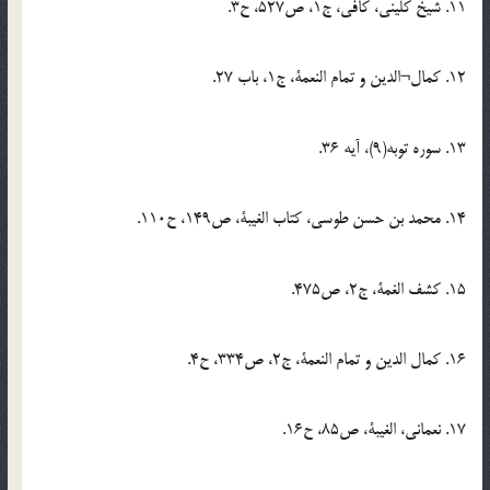
11. شيخ كليني، كافي، ج1، ص527، ح3.
12. كمال¬الدين و تمام النعمة، ج1، باب 27.
13. سوره توبه(9)، آيه 36.
14. محمد بن حسن طوسي، كتاب الغيبة، ص149، ح110.
15. كشف الغمة، ج2، ص475.
16. كمال الدين و تمام النعمة، ج2، ص334، ح4.
17. نعماني، الغيبة، ص85، ح16.