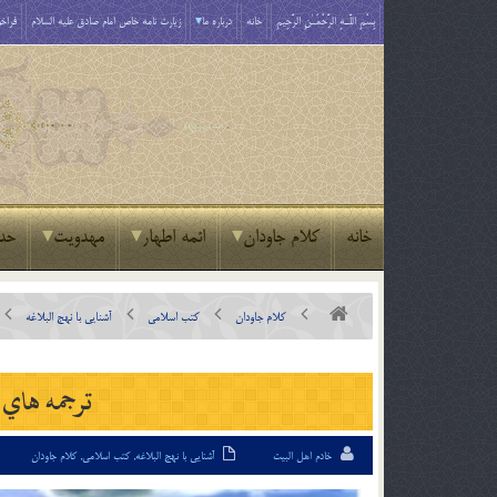
بِسْمِ اللَّـهِ الرَّحْمَـٰنِ الرَّحِيمِ
خانه
درباره ما
زیارت نامه خاص امام صادق علیه السلام
فراخو
خانه
کلام جاودان
ائمه اطهار
مهدویت
حد
کلام جاودان
کتب اسلامی
آشنایی با نهج البلاغه
ترجمه هاي ا
خادم اهل البیت
آشنایی با نهج البلاغه
,
کتب اسلامی
,
کلام جاودان