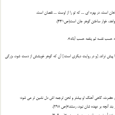
ن است، در بهره اي ــ که تو را از اوست ــ نقصان است.
هد، خوار ساختن گوهر جان است(ص441).
ته حسب نفسه لم ينفعه حسب آبائه».
ا پيش نراند. [و در روايت ديگري است:] آن که گوهر خويشش از دست شود، بزرگي
م حضرت، گاهي آهنگ او بيشتر و لحن ترجمه اش دل نشين تر مي شود:
بند آنچه بر عهده شان نبود، رستند»(ص 298).