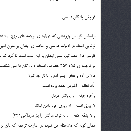
فراواني واژگان فارسي
براساس گزارش پژوهشي که درباره ي ترجمه هاي نهج البلاغه ا
توانايي استاد در ادبيات فارسي و احاطه ي ايشان بر متون ادبي،
فارسي قرار دهد. گويا سعي ايشان بر اين بوده است تا آنجا که مي
در ترجمه ي کلام 454 حضرت، استخدام واژگان فارسي شگفت آور است:
مالابن آدم والفخر= پسر آدم را با ناز چه کار؟
اوّله نطفه = آغازش نطفه بوده است.
وآخره جيفه = و پايانش مردار.
لا يرزق نفسه = نه روزي خود دادن تواند.
و لا يدفع حتفه = و نه تواند مرگش را باز دارد!(ص441)
همان گونه که ملاحظه مي شود، در عبارات ترجمه که بالغ بر