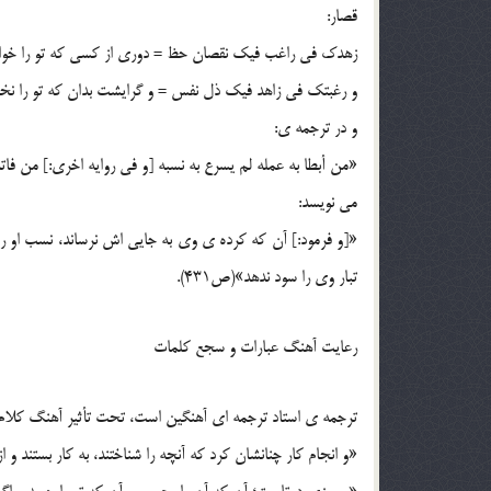
قصار:
زهدک في راغب فيک نقصان حظ = دوري از کسي که تو را خواها
و رغبتک في زاهد فيک ذل نفس = و گرايشت بدان که تو را نخوا
و در ترجمه ي:
«من أبطا به عمله لم يسرع به نسبه [و في روايه اخري:] من فا
مي نويسد:
«[و فرمود:] آن که کرده ي وي به جايي اش نرساند، نسب او ر
تبار وي را سود ندهد»(ص431).
رعايت آهنگ عبارات و سجع کلمات
ترجمه ي استاد ترجمه اي آهنگين است، تحت تأثير آهنگ کلا
«و انجام کار چنانشان کرد که آنچه را شناختند، به کار بستند و از 