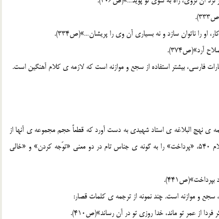
زد آن نروي، راه به سوي تو پويد…»(ص306).
3).
، او را ناتوان سازد و نه بسياري آن وي را پريشان…»(ص334).
ح آرد»(ص374).
رات فارسي، بيشتر استفاده از سجع و موازنه است که لازمه ي کلام آهنگين است.
جمه ي نهج البلاغه ي استاد شهيدي به دست آورد که قطعاً حجم مجموعه ي آنها از
حدّ يک يا چند مقاله افزون است. براي نمونه، در ترجمه ي کلام 540، «پرداخت» را به گونه ي جناس تام در دو معني «توّجه کردن» و «خالي
پرداخت»(ص441).
ت، سجع و موازنه است. چند نمونه از ترجمه ي کلمات قصار:
 فردا از عمر تو ماند، خدا روزي تو در آن رساند»(ص410).