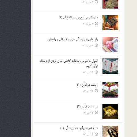
9 مرداد 03
پيش گيري از جرم از منظر قرآن (2)
9 مرداد 03
راهنمایی های قرآن برای سخنرانان و واعظان
9 مرداد 03
اصول حاكم بر ارتباطات كلامى ميان فردى از ديدگاه
قرآن كريم
24 تیر 03
زیست در قرآن (1)
24 تیر 03
زیست در قرآن (2)
24 تیر 03
معلم نمونه درآموزه هاي قرآني (1)
24 تیر 03