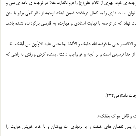
جمه ي خود، چيزي از کلام علي(ع) را فرو نگذارد. مثلاً در ترجمه ي نامه ي سي و
 امانت داري را به کمال دريافت؛ ضمن اينکه ترجمه از نظر کمّي برابر با متن
 نهاد که در ترجمه با نهايت استادي و مهارت، به فارسي بازگردانده نشده باشد.
ه و الاقتصار علي ما فرضه الله عليک و الأاخذ بما مضي عليه الاوّلون من آبائک…».
 از خدا ترسيدن است و بر آنچه بر تو واجب داشته، بسنده کردن و رفتن به راهي که
ت داد»(ص434).
مک و قاتل هواک بعقلک».
؛ پس نقصان هاي خلقت را با بردباري ات بپوشان و با خرد خويش هوايت را