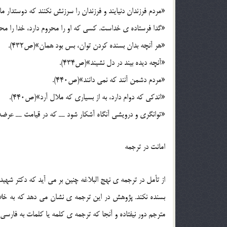
«مردم فرزندان دنيايند و فرزندان را سرزنش نکنند که دوستدار مادر
«گدا فرستاده ي خداست. کسي که او را محروم دارد، خدا را محرو
«هر آنچه بدان بسنده کردن توان، بس بود همان»(ص432).
«آنچه ديده بيند در دل نشيند»(ص434).
«مردم دشمن آنند که نمي دانند»(ص440).
«اندکي که دوام دارد، به از بسياري که ملال آرد»(ص440).
«توانگري و درويشي آنگاه آشکار شود ــ که در قيامت ــ عرضه بر
امانت در ترجمه
از تأمل در ترجمه ي نهج البلاغه چنين بر مي آيد که دکتر شهيد
بسنده نکند. پژوهش در اين ترجمه ي نشان مي دهد که به خلاف 
مترجم دور نيفتاده و آنجا که ترجمه ي کلمه يا کلمات به فارسي 