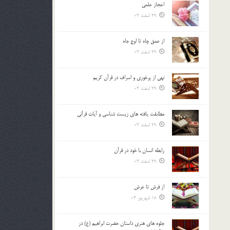
اعجاز علمی
بالا
29 اسفند 03
و
پایین
استفاده
از عمق چاه تا اوج جاه
کنید.
29 اسفند 03
نهي از پرخوري و اسراف در قرآن کريم
29 اسفند 03
مطابقت یافته های زیست شناسی و آیات قرآنی
29 اسفند 03
رابطه انسان با خود در قرآن
29 اسفند 03
از فرش تا عرش
18 شهریور 03
جلوه هاي هنري داستان حضرت ابراهيم (ع) در