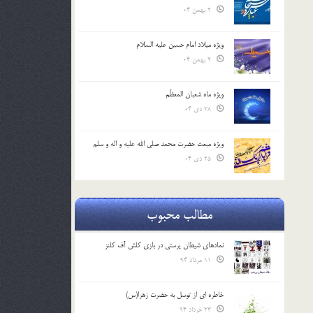
2 بهمن 04
ویژه میلاد امام حسین علیه السلام
2 بهمن 04
ویژه ماه شعبان المعظّم
28 دی 04
ویژه مبعث حضرت محمد صلی الله علیه و اله و سلم
25 دی 04
مطالب محبوب
نمادهای شیطان پرستی در بازی کلش آف کلنز
11 مرداد 94
خاطره ای از توسل به حضرت زهرا(س)
23 خرداد 94