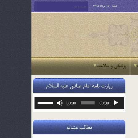
شنبه , 17 مرداد 1405
پزشکی و سلامت
زیارت نامه امام صادق علیه السلام
پخش‌کننده
برای
00:00
00:00
صوت
افزایش
یا
کاهش
صدا
مطالب مشابه
از
کلیدهای