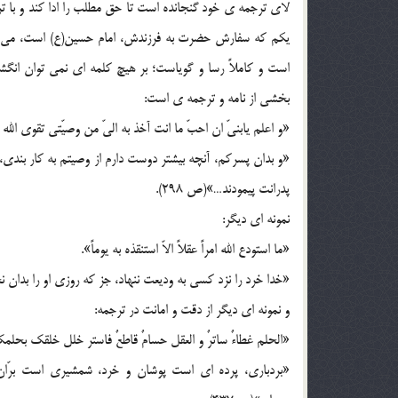
لاي ترجمه ي خود گنجانده است تا حق مطلب را ادا کند و با تر
يکم که سفارش حضرت به فرزندش، امام حسين(ع) است، مي توان
است و کاملاً رسا و گوياست؛ بر هيچ کلمه اي نمي توان انگشت
بخشي از نامه و ترجمه ي است:
«و اعلم يابنيّ ان احبّ ما انت آخذ به اليّ من وصيّتي تقوي الل
«و بدان پسرکم، آنچه بيشتر دوست دارم از وصيتم به کار بندي،
پدرانت پيمودند…»(ص 298).
نمونه اي ديگر:
«ما استودع الله امراً عقلاً الاّ استنقذه به يوماً».
«خدا خرد را نزد کسي به وديعت ننهاد، جز که روزي او را بدان نجا
و نمونه اي ديگر از دقت و امانت در ترجمه:
«الحلم غطاءٌ ساترٌ و العقل حسامٌ قاطعٌ فاستر خلل خلقک بحل
«بردباري، پرده اي است پوشان و خرد، شمشيري است برّان