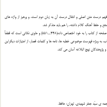
فهم درست متن اصلي و انتقال درست آن به زبان دوم است، و پرهيز از واژه هاي
ع و حفظ آهنگ کلام داشته، را هم بايد متذکر شد.
از مزاياي ديگر اين ترجمه، تعليقات استاد است که يکصد و سه صفحه از کتاب را به خود اختصاص داده(448ــ551) و حاوي نکاتي است که قطعاً
به ويژه فهرست موضوعي خطبه ها، نامه ها و کلمات قصار، از امتيازات ديگراين
پژوهندگان نهج البلاغه آسان مي‌ کند.