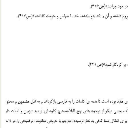
 خود چرايند»(ص416).
م داشته و آن را که بدو بخشد، خدا را سپاس و حرمت گذاشته»(ص417).
 کردگار شود»(ص441).
ي مقيد بوده است تا همه ي کلمات را به فارسي بازگرداند و به نقل مضمون و محتوا
بعضي ديگر از ترجمه هاي نهج البلاغه،هيچ کلمه اي از ديد تيزبين و امانت دار
براي انتقال معنا کافي به نظر نرسيده، مترجم با حروفي متفاوت، توضيحي را در لابه