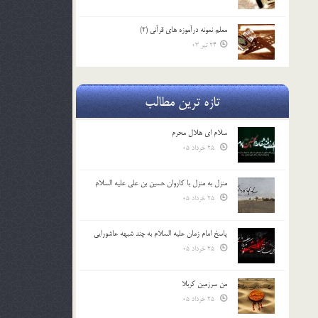
معلم نمونه درآموزه هاي قرآني (2)
24 تیر 03
تازه ترین مطالب
سلام ای هلال محرم
25 خرداد 05
منزل به منزل با کاروان حسین بن علی علیه السلام
25 خرداد 05
پاسخ امام زمان علیه السلام به چند شبهه عاشورایی
25 خرداد 05
من سرزمین کربلا
25 خرداد 05