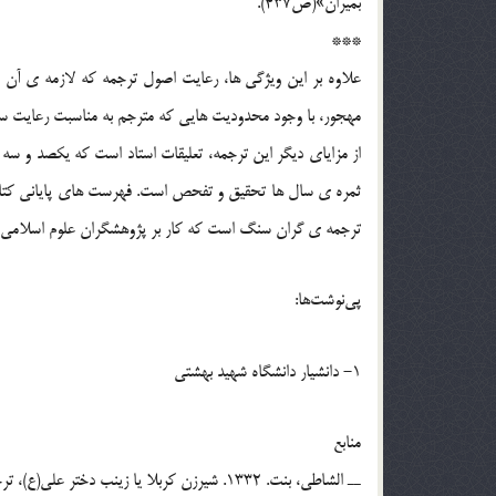
بميران»(ص437).
***
علاوه بر اين ويژگي ها، رعايت اصول ترجمه که لازمه ي آن 
مهجور، با وجود محدوديت هايي که مترجم به مناسبت رعايت سج
ثمره ي سال ها تحقيق و تفحص است. فهرست هاي پاياني کتاب، 
ترجمه ي گران سنگ است که کار بر پژوهشگران علوم اسلامي و 
پي‌نوشت‌ها:
1- دانشيار دانشگاه شهيد بهشتي
منابع
ــ الشاطي، بنت. 1332. شيرزن کربلا يا زينب دختر علي(ع)، ترجمه ي سيّد جعفر شهيدي. تهران: حافظ.