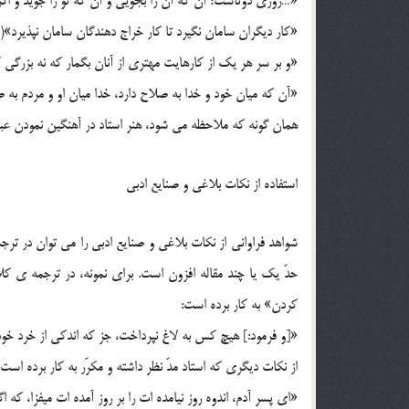
«…روزي دوتاست؛ آن که آن را بجويي و آن که تو را جويد و اگر ن
«کار ديگران سامان نگيرد تا کار خراج دهندگان سامان نپذيرد»(ص33
«و بر سر هر يک از کارهايت مهتري از آنان بگمار که نه بزرگي کار
«آن که ميان خود و خدا به صلاح دارد، خدا ميان او و مردم به صلا
همان گونه که ملاحظه مي شود، هنر استاد در آهنگين نمودن عبا
استفاده از نکات بلاغي و صنايع ادبي
شواهد فراواني از نکات بلاغي و صنايع ادبي را مي توان در تر
کردن» به کار برده است:
«[و فرمود:] هيچ کس به لاغ نپرداخت، جز که اندکي از خرد خود ب
از نکات ديگري که استاد مدّ نظر داشته و مکرّر به کار برده اس
«اي پسر آدم، اندوه روز نيامده ات را بر روز آمده ات ميفزا، که اگر