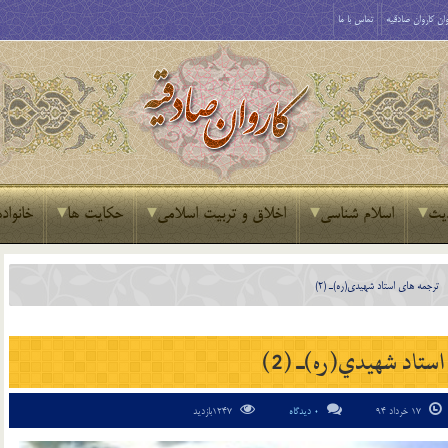
ان کاروان صادقیه
تماس با ما
یث
اسلام شناسی
اخلاق و تربیت اسلامی
حکایت ها
خانواده
ترجمه هاي استاد شهيدي(ره)ـ‌ (2)
ستاد شهيدي(ره)ـ‌ (2)
17 خرداد 94
0 دیدگاه
1247بازدید