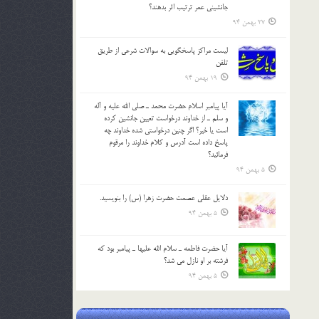
جانشيني عمر ترتیب اثر بدهند؟
27 بهمن 94
لیست مراکز پاسخگویی به سوالات شرعی از طریق
تلفن
19 بهمن 94
آيا پيامبر اسلام حضرت محمد ـ صلي الله عليه و آله
و سلم ـ از خداوند درخواست تعيين جانشين کرده
است يا خير؟ اگر چنين درخواستي شده خداوند چه
پاسخ داده است آدرس و کلام خداوند را مرقوم
فرمائيد؟
5 بهمن 94
دلايل عقلي عصمت حضرت زهرا (س) را بنويسيد.
5 بهمن 94
آيا حضرت فاطمه ـ سلام الله عليها ـ پيامبر بود كه
فرشته بر او نازل مي شد؟
5 بهمن 94