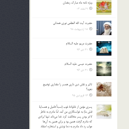
ویژه نامه ماه مبارک رمضان
بالا
9 اسفند 03
و
پایین
استفاده
حضرت آیت الله العظمی نوری همدانی
کنید.
18 اردیبهشت 98
حضرت مریم علیه السلام
21 دی 96
حضرت عیسی علیه السلام
21 دی 96
تاثير و نقش دين داري همسر را مقداري توضيح
دهيد؟
16 فروردین 95
پسري مؤمن از خانوادة خوب (نسبتاً فاميل و همساية
قبلي ما) به خواستگاري من آمد. امّا مادرم به خاطر
لاغر بودن پسر مخالفت كرد. خدا مي‌داند تنها ايرادي
كه مادرم گرفت همين بود و براي همين به آن‌ها
جواب رد داد مادرم به دعا نوشتن و استخاره اعتقاد