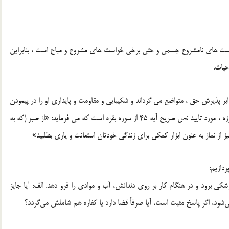
خواست های نامشروع جسمی و حتی برخی خواست های مشروع و مباح است ، بنابراین
حیات.
ابر پذیرش حق ، متواضع می گرداند و شکیبایی و مقاومت و پایداری او را در پیمودن
راه تکامل ، به مراتب ، افزون می سازد و این جنبه از تاثیرات روزه ، مورد تایید نص صریح آیه 45 از سوره بقره است که می فرماید: «از صبر (که به
 از نماز به عنون ابزار کمکی برای زندگی خودتان استعانت و یاری بطلبید»
دازیم:
کی برود و در هنگام کار بر روی دندانش، آب و موادی را فرو دهد. الف: آیا جایز
‌شود، اگر پاسخ مثبت است، آیا صرفاً قضا دارد یا کفاره هم شاملش می‌گردد؟