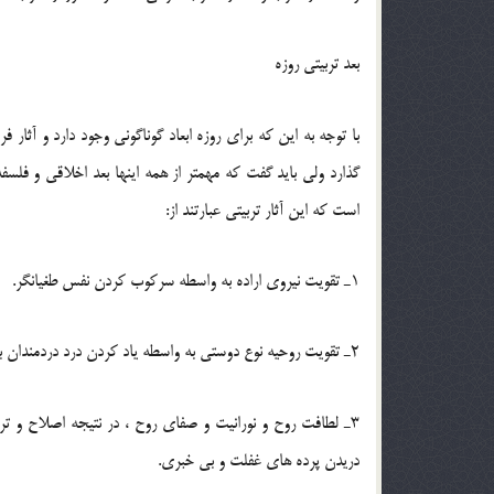
بعد تربیتی روزه
با توجه به این که برای روزه ابعاد گوناگونی وجود دارد و آثار
است که این آثار تربیتی عبارتند از:
1ـ تقویت نیروی اراده به واسطه سرکوب کردن نفس طغیانگر.
2ـ تقویت روحیه نوع دوستی به واسطه یاد کردن درد دردمندان بینوا و بینوایان دردمند درنتیجه درک گرسنگی و تشنگی شدید محرومان اجتماع.
3ـ لطافت روح و نورانیت و صفای روح ، در نتیجه اصلاح و 
دریدن پرده های غفلت و بی خبری.