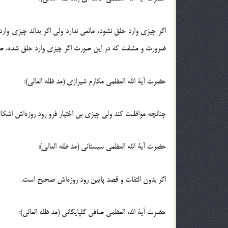
اگر چیزى وارد حلق نشود، مانعی ندارد ولى اگر بداند چیزى وا
ضرورت و مشقت که در این‌ صورت اگر چیزى وارد حلق شده، صِرفا
حضرت آیة الله العظمی مکارم شیرازی (مد ظله العالی):
چنانچه مواظبت کند ولی چیزی بی اختیار فرو رود روزه‌اش اشکالی
حضرت آیة الله العظمی سیستانی (مد ظله العالی):
اگر بدون التفات و قصد پایین رود روزه‌اش صحیح است.
حضرت آیة الله العظمی صافی گلپایگانی (مد ظله العالی):