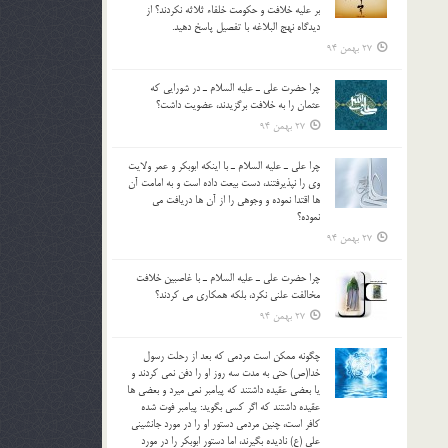
بر عليه خلافت و حکومت خلفاء ثلاثه نکردند؟ از
ديدگاه نهج البلاغه با تفصيل پاسخ دهيد.
27 بهمن 94
چرا حضرت علي ـ عليه السلام ـ در شورايي كه
عثمان را به خلافت برگزيدند، عضويت داشت؟
27 بهمن 94
چرا علي ـ عليه السلام ـ با اينكه ابوبكر و عمر ولايت
وي را نپذيرفتند، دست بيعت داده است و به امامت آن
ها اقتدا نموده و وجوهي را از آن ها دريافت مي
نموده؟
27 بهمن 94
چرا حضرت علي ـ عليه السلام ـ با غاصبين خلافت
مخالفت علني نکرد، بلكه همكاري مي کردند؟
27 بهمن 94
چگونه ممكن است مردمي كه بعد از رحلت رسول
خدا(ص) حتی به مدت سه روز او را دفن نمي كردند و
یا بعضي عقيده داشتند كه پيامبر نمي ميرد و بعضي ها
عقيده داشتند كه اگر كسي بگويد: پيامبر فوت شده
كافر است، چنین مردمی دستور او را در مورد جانشيني
علي (ع) ناديده بگيرند، اما دستور ابوبكر را در مورد