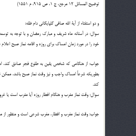
توضیح المسائل 12 مرجع، ج 1، ص 915، م 1551)
و دو استفتاء از آیة الله صافی گلپایگانی دام ظله:
سوال: در آستانه ماه شریف و مبارك رمضان و با توجه به ت
خود را در مورد زمان امساك برای روزه و اقامه نماز صبح اعلام فر
جواب: از هنگامی كه شخص یقین به طلوع فجر صادق كند، امسا
بطوریكه شرعاً امساك واجب و نیز وقت نماز صبح باشد، ممكن ن
كند.
سوال: وقت نماز مغرب و هنگام افطار روزه آیا مغرب است یا غر
جواب: وقت نماز مغرب و افطار، مغرب شرعی است و منظور از