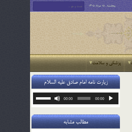
پنجشنبه , 15 مرداد 1405
پزشکی و سلامت
زیارت نامه امام صادق علیه السلام
پخش‌کننده
برای
00:00
00:00
صوت
افزایش
یا
کاهش
صدا
مطالب مشابه
از
کلیدهای