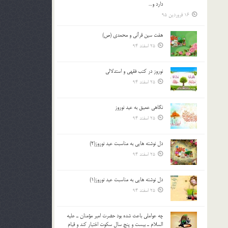
دارد و…
16 فروردین 95
هفت سین قرآنی و محمدی (ص)
25 اسفند 94
نوروز در كتب فقهى و استدلالى‏
25 اسفند 94
نگاهى عميق به عيد نوروز
25 اسفند 94
دل نوشته هایی به مناسبت عید نوروز(2)
25 اسفند 94
دل نوشته هایی به مناسبت عید نوروز(1)
25 اسفند 94
چه عواملي باعث شده بود حضرت امير مؤمنان ـ عليه
السلام ـ بيست و پنج سال سکوت اختيار کند و قيام