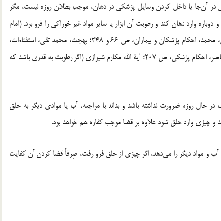
سّى در آن‌جا یا داخل کردن وسایل پزشکی در دهان، موجب بطلان روزه نیست، مگر
دوباره وارد دهان کند و رطوبت آن ابزار یا سایر مواد غیر خوراکی را فرو برد. (امام
خمینى، سید روح اللّٰه، استفتاءات، ج‌1، ص 306؛ فاضل لنکرانى، محمد، احکام پزشکان و بیماران، ص 66 و 248؛ بهجت، محمد تقى، استفتاءات،
ج‌2، ص 364، دفتر حضرت آیة الله بهجت ره؛ مکارم شیرازى، ناصر، احکام پزشکى، ص 207؛ آیة الله مکارم شیرازی (اگر رطوبت به قدری باشد که
ک در حال روزه ضرورت نداشته باشد و بداند با مراجعه، آب یا موادی دیگر به حلق
د و چیزی وارد حلق شود علاوه بر قضا موجب کفاره هم خواهد بود.
 آب و مواد دیگر را می‌دهد، اگر چیزى از حلق فرو رفت، صِرفاً قضا کردن آن کفایت