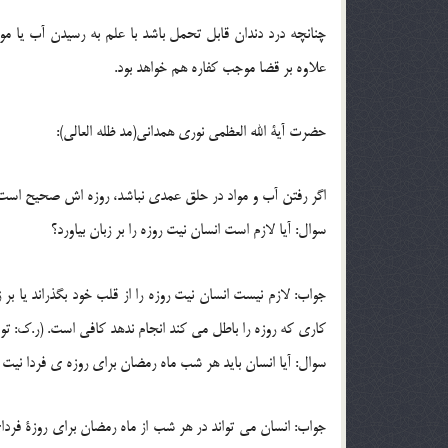
چنانچه درد دندان قابل تحمل باشد با علم به رسیدن آب یا مو
علاوه بر قضا موجب کفاره هم خواهد بود.
حضرت آیة الله العظمی نوری همدانی(مد ظله العالی):
اگر رفتن آب و مواد در حلق عمدی نباشد، روزه اش صحیح است ول
سوال: آیا لازم است انسان نیت روزه را بر زبان بیاورد؟
جواب: لازم نیست انسان نیت روزه را از قلب خود بگذراند یا بر 
کاری که روزه را باطل می کند انجام ندهد کافی است. (ر.ک: توضیح المسائل 12 مرجع، ج
سوال: آیا انسان باید هر شب ماه رمضان برای روزه ی فردا نیت 
جواب: انسان می تواند در هر شب از ماه رمضان برای روزة فردا