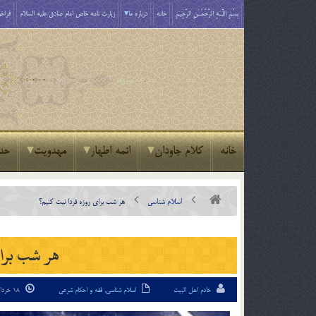
بِسْمِ اللَّـهِ الرَّحْمَـٰنِ الرَّحِيمِ
خانه
درباره ما
زیارت نامه خاص امام صادق علیه السلام
فراخو
خانه
کلام جاودان
ائمه اطهار
مهدویت
حد
اسلام شناسی
هر شب برای روزه فردا نیت کنیم؟
هر شب برای
خادم اهل البیت
اسلام شناسی
,
فقه و احکام شرعی
18 خرداد 94