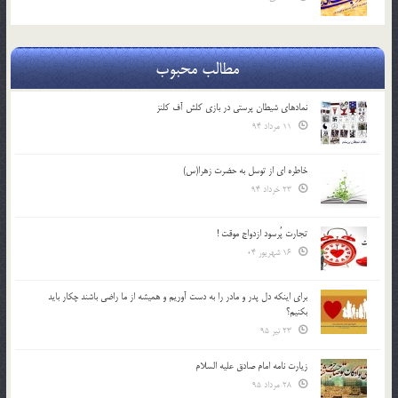
مطالب محبوب
نمادهای شیطان پرستی در بازی کلش آف کلنز
11 مرداد 94
خاطره ای از توسل به حضرت زهرا(س)
23 خرداد 94
تجارت پُرسود ازدواج موقت !
16 شهریور 04
براي اينكه دل پدر و مادر را به دست آوريم و هميشه از ما راضي باشند چكار بايد
بكنيم؟
23 تیر 95
زیارت نامه امام صادق علیه السلام
28 مرداد 95