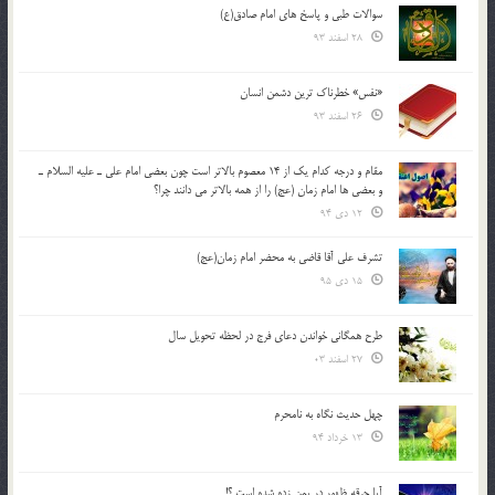
سوالات طبی و پاسخ های امام صادق(ع)
28 اسفند 93
«نفس» خطرناک ترین دشمن انسان
26 اسفند 93
مقام و درجه كدام يك از 14 معصوم بالاتر است چون بعضي امام علي ـ عليه السلام ـ
و بعضي ها امام زمان (عج) را از همه بالاتر مي دانند چرا؟
12 دی 94
تشرف علي آقا قاضي به محضر امام زمان(عج)
15 دی 95
طرح همگانی خواندن دعای فرج در لحظه تحویل سال
27 اسفند 03
چهل حدیث نگاه به نامحرم
13 خرداد 94
آیا جرقه ظهور در یمن زده شده است ؟!