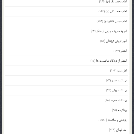
امام محمد باقر (ع)
(165)
امام محمد تقی (ع)
(146)
امام موسی کاظم (ع)
(152)
امر به معروف و نهی از منکر
(63)
امور تربیتی فرزندان
(51)
انتظار
(164)
انتظار از دیدگاه شخصیت ها
(17)
اهل بیت
(104)
بهداشت جسم
(73)
بهداشت روان
(26)
بهداشت محیط
(18)
بودائیسم
(15)
پزشکی و سلامت
(1,980)
پند خوبان
(129)