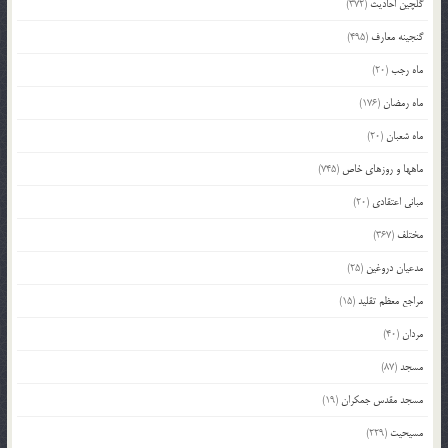
گلچین احادیث
(372)
گنجینه معارف
(495)
ماه رجب
(20)
ماه رمضان
(176)
ماه شعبان
(20)
ماهها و روزهای خاص
(745)
مبانی اعتقادی
(20)
مختلف
(367)
مدعیان دروغین
(25)
مراجع معظم تقلید
(15)
مردان
(40)
مسجد
(87)
مسجد مقدس جمکران
(19)
مسیحیت
(229)