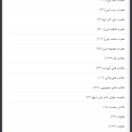
حضرت رقیه (س)
(13)
حضرت زینب (س)
(66)
حضرت علی اکبر (ع)
(23)
حضرت فاطمه (س)
(530)
حضرت محمد (ص)
(613)
حضرت معصومه (س)
(45)
حکایت ها
(2,244)
حکایت های آموزنده
(749)
حکایت های قرآنی
(107)
حکایت های معصومین
(838)
حکومت جهانی امام زمان (عج)
(24)
خاندان عصمت
(15)
خانواده
(227)
خانواده
(2,682)