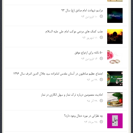
مراسم شهادت امام صادق (ع) سال 93
10 فروردین 94
جذب کمک های مردمی موکب امام علی علیه السلام
11 شهریور 96
50 نکته برای ازدواج موفق
16 فروردین 94
اجتماع عظیم صادقیون در آستان مقدس امامزاده سید جلال الدین اشرف سال 1396
29 تیر 96
احادیث معصومین درباره ترک نماز و سهل انگاری در نماز
29 آذر 95
چه نظراتی در مورد دجال وجود دارد؟
28 مرداد 94