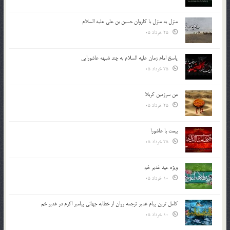
منزل به منزل با کاروان حسین بن علی علیه السلام
25 خرداد 05
پاسخ امام زمان علیه السلام به چند شبهه عاشورایی
25 خرداد 05
من سرزمین کربلا
25 خرداد 05
بیعت با عاشورا
25 خرداد 05
ویژه عید غدیر خم
10 خرداد 05
کامل ترین پیام غدیر ترجمه روان از خطابه جهانی پیامبر اکرم در غدیر خم
10 خرداد 05