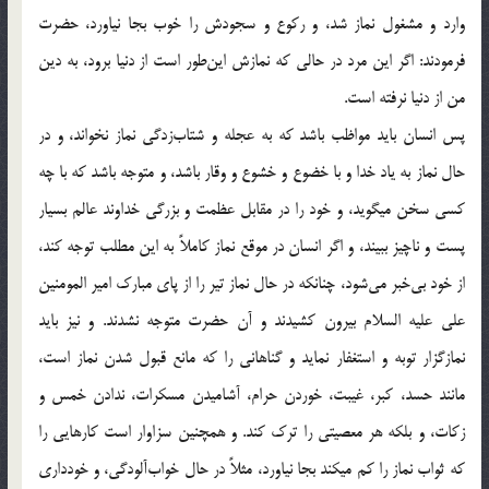
وارد و مشغول نماز شد، و رکوع و سجودش را خوب بجا نیاورد، حضرت
فرمودند: اگر این مرد در حالی که نمازش این‌طور است از دنیا برود، به دین
من از دنیا نرفته است.
پس انسان باید مواظب باشد که به عجله و شتاب‌زدگی نماز نخواند، و در
حال نماز به یاد خدا و با خضوع و خشوع و وقار باشد، و متوجه باشد که با چه
کسی سخن میگوید، و خود را در مقابل عظمت و بزرگی خداوند عالم بسیار
پست و ناچیز ببیند، و اگر انسان در موقع نماز کاملاً به این مطلب توجه کند،
از خود بی‌خبر می‌شود، چنانکه در حال نماز تیر را از پای مبارک امیر المومنین
علی علیه السلام بیرون کشیدند و آن حضرت متوجه نشدند. و نیز باید
نمازگزار توبه و استغفار نماید و گناهانی را که مانع قبول شدن نماز است،
مانند حسد، کبر، غیبت، خوردن حرام، آشامیدن مسکرات، ندادن خمس و
زکات، و بلکه هر معصیتی را ترک کند. و همچنین سزاوار است کارهایی را
که ثواب نماز را کم میکند بجا نیاورد، مثلاً در حال خواب‌آلودگی، و خودداری