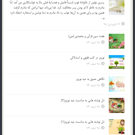
پسري مؤمن از خانوادة خوب (نسبتاً فاميل و همساية قبلي ما) به خواستگاري من آمد. امّا
مادرم به خاطر لاغر بودن پسر مخالفت كرد. خدا مي‌داند تنها ايرادي كه مادرم گرفت
همين بود و براي همين به آن‌ها جواب رد داد مادرم به دعا نوشتن و استخاره اعتقاد دارد
و…
16 فروردین 95
هفت سین قرآنی و محمدی (ص)
25 اسفند 94
نوروز در كتب فقهى و استدلالى‏
25 اسفند 94
نگاهى عميق به عيد نوروز
25 اسفند 94
دل نوشته هایی به مناسبت عید نوروز(2)
25 اسفند 94
دل نوشته هایی به مناسبت عید نوروز(1)
25 اسفند 94