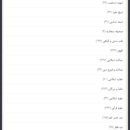
شهید دستغیب
(38)
شیخ مفید
(42)
شیعه شناسی
(69)
صحیفه سجادیه
(4)
طب سنتی و گیاهی
(147)
ظهور
(334)
عبادات اسلامی
(627)
عبادات و فروع دین
(34)
عقاید اسلامی
(70)
علما و بزرگان
(224)
علوم اسلامی
(43)
علوم قرآنی
(343)
عید غدیر خم
(185)
عید فطر
(35)