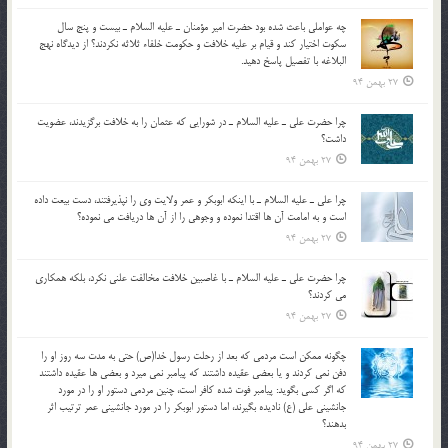
چه عواملي باعث شده بود حضرت امير مؤمنان ـ عليه السلام ـ بيست و پنج سال
سکوت اختيار کند و قيام بر عليه خلافت و حکومت خلفاء ثلاثه نکردند؟ از ديدگاه نهج
البلاغه با تفصيل پاسخ دهيد.
27 بهمن 94
چرا حضرت علي ـ عليه السلام ـ در شورايي كه عثمان را به خلافت برگزيدند، عضويت
داشت؟
27 بهمن 94
چرا علي ـ عليه السلام ـ با اينكه ابوبكر و عمر ولايت وي را نپذيرفتند، دست بيعت داده
است و به امامت آن ها اقتدا نموده و وجوهي را از آن ها دريافت مي نموده؟
27 بهمن 94
چرا حضرت علي ـ عليه السلام ـ با غاصبين خلافت مخالفت علني نکرد، بلكه همكاري
مي کردند؟
27 بهمن 94
چگونه ممكن است مردمي كه بعد از رحلت رسول خدا(ص) حتی به مدت سه روز او را
دفن نمي كردند و یا بعضي عقيده داشتند كه پيامبر نمي ميرد و بعضي ها عقيده داشتند
كه اگر كسي بگويد: پيامبر فوت شده كافر است، چنین مردمی دستور او را در مورد
جانشيني علي (ع) ناديده بگيرند، اما دستور ابوبكر را در مورد جانشيني عمر ترتیب اثر
بدهند؟
27 بهمن 94