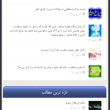
لیست مراکز پاسخگویی به سوالات شرعی از طریق تلفن
19 بهمن 94
آيا پيامبر اسلام حضرت محمد ـ صلي الله عليه و آله و سلم ـ از خداوند درخواست
تعيين جانشين کرده است يا خير؟ اگر چنين درخواستي شده خداوند چه پاسخ داده است
آدرس و کلام خداوند را مرقوم فرمائيد؟
5 بهمن 94
دلايل عقلي عصمت حضرت زهرا (س) را بنويسيد.
5 بهمن 94
آيا حضرت فاطمه ـ سلام الله عليها ـ پيامبر بود كه فرشته بر او نازل مي شد؟
5 بهمن 94
تازه ترین مطالب
سلام ای هلال محرم
25 خرداد 05