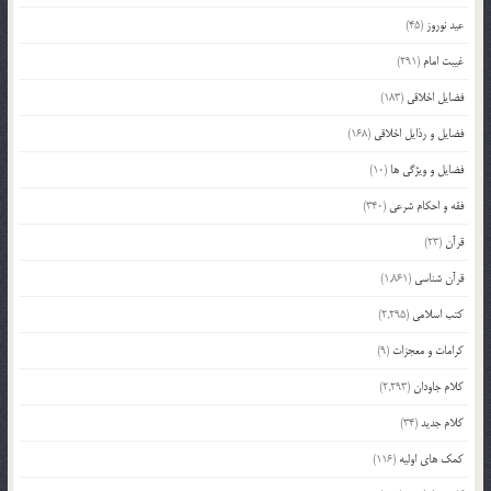
عید نوروز
(45)
غیبت امام
(291)
فضایل اخلاقی
(183)
فضایل و رذایل اخلاقی
(168)
فضایل و ویژگی ها
(10)
فقه و احکام شرعی
(340)
قرآن
(23)
قرآن شناسی
(1,861)
کتب اسلامی
(2,295)
کرامات و معجزات
(9)
کلام جاودان
(2,293)
کلام جدید
(34)
کمک های اولیه
(116)