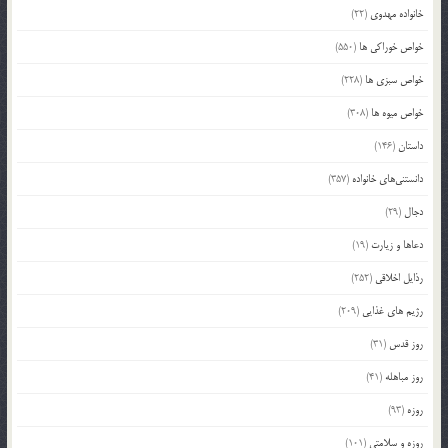
خانواده مهدوی
(22)
خواص خوراکی ها
(550)
خواص سبزی ها
(228)
خواص میوه ها
(308)
داستان
(146)
دانستنی‌های خانواده
(357)
دجال
(29)
دعاها و زیارت
(19)
رذایل اخلاقی
(252)
رژیم های غذایی
(209)
روز قدس
(31)
روز مباهله
(41)
روزه
(93)
روزه و سلامتی
(101)