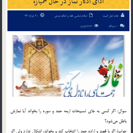
ادای اذکار نماز در حال خمیازه
خادم اهل البیت
اسلام شناسی
,
فقه و احکام شرعی
20 خرداد 94
0 دیدگاه
1707بازدید
سوال: اگر كسى به جاى تسبیحات اربعه حمد و سوره را بخواند آیا نمازش
باطل مى‌شود؟
جواب) اگر با قصد و اراده حمد را انتخاب كند و بخواند، اشكال ندارد ولى اگر