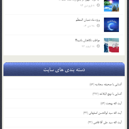
8 فروردین 94
ویژه ماه شعبان المعظّم
28 دی 04
مواظب نگاهتان باشید!!!
18 اسفند 93
دسته بندی های سایت
آشنایی با صحیفه سجادیه
(56)
آشنایی با نهج البلاغه
(392)
آیت الله بهجت
(54)
آیت الله سید ابوالحسن اصفهانی
(43)
آیت الله سید علی آقا قاضی
(42)