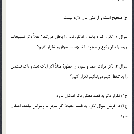
ج) صحیح است و آرامش بدن لازم نیست.
سوال 1: تكرار كدام یك از اذكار، نماز را باطل مى‌كند؟ مثلاً ذكر تسبیحات
اربعه یا ذكر ركوع و سجود را تا چند بار مجازیم تكرار كنیم؟
سوال 2: ذكر قرائت حمد و سوره را چطور؟ مثلاً اگر ایاك نعبد وایاك نستعین
را بد تلفظ كنیم مى‌توانیم تكرار كنیم؟
ج1) تکرار ذکر به قصد مطلق ذکر اشکال ندارد.
ج2) در فرض سوال تکرار به قصد احتیاط اگر منجر به وسواس نباشد، اشکال
ندارد.