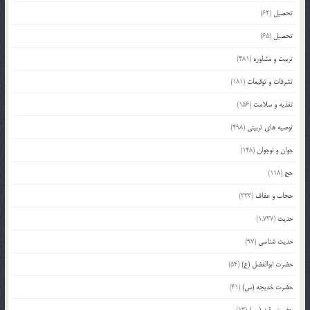
تحصیل
(62)
تحصیل
(65)
تربیت و مشاوره
(481)
تشرفات و توقیعات
(181)
تغذیه و سلامت
(156)
توصیه های تربیتی
(498)
جوان و نوجوان
(148)
حج
(118)
حجاب و عفاف
(333)
حدیث
(1,737)
حدیث شناسی
(97)
حضرت ابوالفضل (ع)
(54)
حضرت خدیجه (س)
(41)