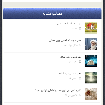
مطالب مشابه
ویژه نامه ماه مبارک رمضان
9 اسفند 03
حضرت آیت الله العظمی نوری همدانی
18 اردیبهشت 98
حضرت مریم علیه السلام
21 دی 96
حضرت عیسی علیه السلام
21 دی 96
تاثير و نقش دين داري همسر را مقداري توضيح دهيد؟
16 فروردین 95