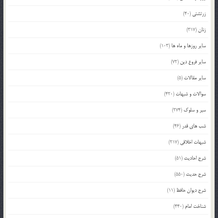
زرتشتی
(40)
زنان
(317)
سایر روزها و ماه ها
(103)
سایر فروع دین
(72)
سایر مقالات
(5)
سوالات و شبهات
(420)
سیر و سلوک
(274)
شب های قدر
(46)
شبهات اخلاقی
(217)
شرح احادیث
(51)
شرح حدیث
(550)
شرح دیوان حافظ
(11)
شناخت امام
(440)