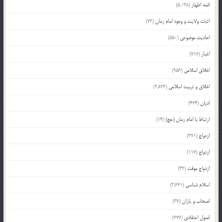
ائمه اطهار
(5,038)
اثبات ولایت و وجود امام زمان
(73)
احادیث موضوعی
(550)
اخبار
(717)
اخلاق اسلامی
(956)
اخلاق و تربیت اسلامی
(2,836)
ادیان
(474)
ارتباط با امام زمان (عج)
(14)
ازدواج
(371)
ازدواج
(117)
ازدواج موقت
(32)
اسلام شناسی
(2,661)
اصحاب و یاران
(37)
اصول اعتقادی
(777)