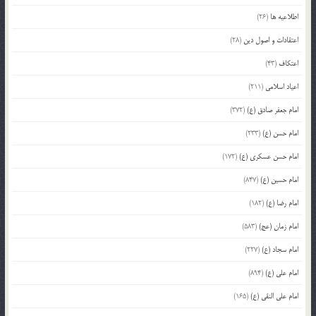
اطلاعیه ها
(26)
اعتقادات و اصول دین
(28)
اعتکاف
(43)
اعیاد اسلامی
(211)
امام جعفر صادق (ع)
(372)
امام حسن (ع)
(233)
امام حسن عسکری (ع)
(172)
امام حسین (ع)
(847)
امام رضا (ع)
(182)
امام زمان (عج)
(583)
امام سجاد (ع)
(227)
امام علی (ع)
(894)
امام علی النقی (ع)
(165)