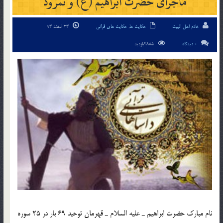
ماجرای حضرت ابراهيم (ع) و نمرود
خادم اهل البیت
حکایت ها
,
حکایت های قرآنی
23 اسفند 93
0 دیدگاه
2885بازدید
نام مبارك حضرت ابراهيم ـ عليه السلام ـ قهرمان توحيد 69 بار در 25 سوره