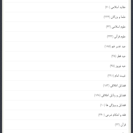
عقاید اسلامی
(70)
علما و بزرگان
(224)
علوم اسلامی
(43)
علوم قرآنی
(343)
عید غدیر خم
(185)
عید فطر
(35)
عید نوروز
(45)
غیبت امام
(291)
فضایل اخلاقی
(183)
فضایل و رذایل اخلاقی
(168)
فضایل و ویژگی ها
(10)
فقه و احکام شرعی
(340)
قرآن
(23)