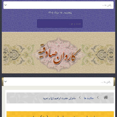
پنجشنبه , 15 مرداد 1405
حکایت ها
ماجرای حضرت ابراهيم (ع) و نمرود