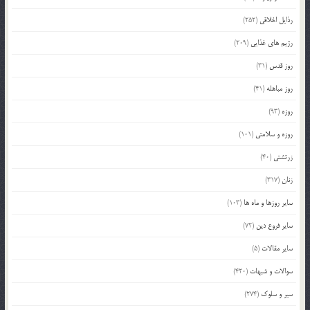
رذایل اخلاقی
(252)
رژیم های غذایی
(209)
روز قدس
(31)
روز مباهله
(41)
روزه
(93)
روزه و سلامتی
(101)
زرتشتی
(40)
زنان
(317)
سایر روزها و ماه ها
(103)
سایر فروع دین
(72)
سایر مقالات
(5)
سوالات و شبهات
(420)
سیر و سلوک
(274)