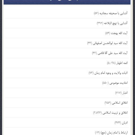
آشنایی با صحیفه سجادیه
(56)
آشنایی با نهج البلاغه
(392)
آیت الله بهجت
(54)
آیت الله سید ابوالحسن اصفهانی
(43)
آیت الله سید علی آقا قاضی
(42)
ائمه اطهار
(5,038)
اثبات ولایت و وجود امام زمان
(73)
احادیث موضوعی
(550)
اخبار
(717)
اخلاق اسلامی
(956)
اخلاق و تربیت اسلامی
(2,836)
ادیان
(474)
ارتباط با امام زمان (عج)
(14)