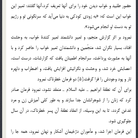
حضور طلبيد و خواب ديدن خود را براي آنها تعريف كرد،‌آنها گفتند: تعبير اين
خواب اين است كه: «به زودي كودكي به دنيا مي‎آيد كه سرنگوني تو و رژيم
تو به دست او انجام مي‎شود».
نمرود بر اثر گزارش منجم، و تعبير دانشمند تعبير كنندة خواب، به وحشت
افتاد، بسيار نگران شد، منجّمين و دانشمندان تعبير خواب را حاضر كرد و با
آنها به مشورت پرداخت، سرانجام اطمينان يافت كه گزارشات، درست است،
اعصابش خرد شد، و وحشت و نگرانيش افزايش يافت، و اضطراب و دلهره
تار و پود وجودش را فرا گرفت.[5] دو فرمان خطرناك نمرود
براي آن كه نطفة ابراهيم ـ عليه السلام ـ منعقد نشود، نمرود فرمان صادر
كرد كه زنان را از شوهرانشان جدا سازند و به طور كلي آميزش زن و مرد
غدغن گردد، تا به اين وسيله، از انعقاد نطفة آن پسر خطرناك، در آن سال
جلوگيري شود.
اين فرمان اجرا شد، و مأموران دژخيمان آشكار و نهان نمرود، همه جا را