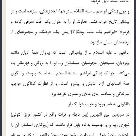
امامت است، نايل گرديد.
و چون زندگي ابراهيم ـ عليه السلام ـ در همة ابعاد زندگي، سازنده است و در
پيشاني تاريخ مي‎درخشد، خداوند او را به عنوان يك امّت معرفي كرده و
فرمود: «ابراهيم يك ملت بود.»[3] يعني يك فرهنگ و مجموعه‎اي از
برنامه‎هاي انسان ساز بود.
ابراهيم ـ عليه السلام ـ از پيامبراني است كه پيروان همة اديان مانند:
يهوديان، مسيحيان، مجوسيان، مسلمانان و… او را به بزرگي و قهرماني ياد
مي‎كنند، چرا كه زندگي ابراهيم ـ عليه السلام ـ به ابديت پيوسته و الگوي
همة انسانهاي آزاد انديش و پيشرو است، و از نظرات گوناگون موجب
سازندگي و سعادت ابدي مادي و معنوي خواهد بود.
طاغوتي به نام نمرود و خواب هولناك او
در سرزمين بين النهرين (بين دجله و فرات واقع در كشور عراق كنوني)
شهري زيبا و پر جمعيت به نام بابِل قرار داشت كه (روزگاري اسكندر، آن را
پايتخت ناحية شرقي امپراطوري خود نموده بود،) طاغوتي ديكتاتور به نام