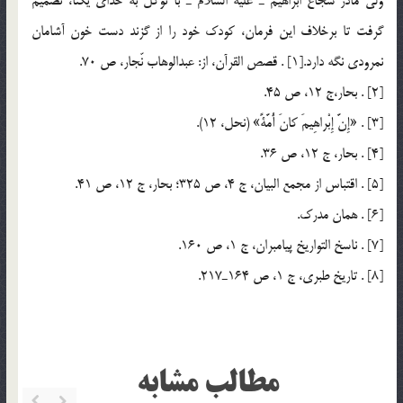
ولي مادر شجاع ابراهيم ـ عليه السلام ـ با توكل به خداي يكتا، تصميم
گرفت تا برخلاف اين فرمان، كودك خود را از گزند دست خون آشامان
نمرودي نگه دارد.[1] . قصص القرآن، از: عبدالوهاب نّجار، ص 70.
[2] . بحار،‌ج 12، ص 45.
[3] . «إِنَّ إِبْراهِيمَ كانَ أُمَّةً» (نحل، 12).
[4] . بحار، ج 12، ص 36.
[5] . اقتباس از مجمع البيان، ج 4، ص 325؛ بحار، ج 12، ص 41.
[6] . همان مدرك.
[7] . ناسخ التواريخ پيامبران، ج 1، ص 160.
[8] . تاريخ طبري، ج 1، ص 164ـ217.
مطالب مشابه