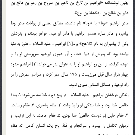
چنين نوشته‎اند: «ابراهيم بن تارُخ بن ناحور بن سروح بن رعو بن فالج بن
عابر بن شالح بن ارفكشاذ بن نوح».
مادر ابراهيم «نونا» يا «بونا» نام داشت، ‌مطابق بعضي از روايات مادر لوط
پيامبر، و مادر ساره همسر ابراهيم با مادر ابراهيم، خواهر بودند، و پدرشان
يكي از پيامبران به نام «لاحج» بود.[1] ابراهيم ـ عليه السلام ـ هنوز به دنيا
نيامده بود كه پدرش از دنيا رفت، و آزر عموي ابراهيم سرپرستي او را بر
عهده گرفت، از اين رو ابراهيم او را به عنوان پدر مي‎خواند.[2] ابراهيم حدود
چهار هزار سال قبل مي‎زيست و 175 سال عمر كرد، و سراسر عمرش را در
راه توحيد و مسائل انساني سپري نمود.
زندگي درخشان ابراهيم ـ عليه السلام ـ در پنج دوره خلاصه مي‎شود: 1. بندة
خالص خدا بود، و خدا بندگي او را پذيرفت. 2. مقام پيامبري. 3. مقام رسالت.
4. مقام خليل (و دوست خالص) خدا بودن. 5. مقام امامت. به اين ترتيب او
نردبان تكامل را پيمود و سرانجام بر قلّة اوج يك انسان كامل كه مقام