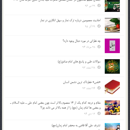
29 تیر 96
احادیث معصومین درباره ترک نماز و سهل انگاری در نماز
29 آذر 95
چه نظراتی در مورد دجال وجود دارد؟
28 مرداد 94
سوالات طبی و پاسخ های امام صادق(ع)
28 اسفند 93
«نفس» خطرناک ترین دشمن انسان
26 اسفند 93
مقام و درجه كدام يك از 14 معصوم بالاتر است چون بعضي امام علي ـ عليه السلام ـ
و بعضي ها امام زمان (عج) را از همه بالاتر مي دانند چرا؟
12 دی 94
تشرف علي آقا قاضي به محضر امام زمان(عج)