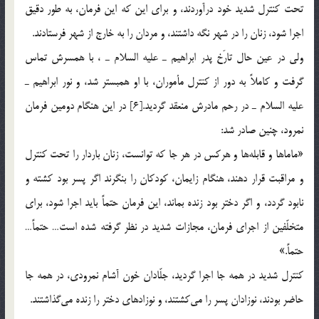
تحت كنترل شديد خود درآوردند، و براي اين كه اين فرمان، به طور دقيق
اجرا شود، زنان را در شهر نگه داشتند، و مردان را به خارج از شهر فرستادند.
ولي در عين حال تارَخ پدر ابراهيم ـ عليه السلام ـ ، با همسرش تماس
گرفت و كاملاً به دور از كنترل مأموران، با او همبستر شد، و نور ابراهيم ـ
عليه السلام ـ در رحم مادرش منعقد گرديد.[6] در اين هنگام دومين فرمان
نمرود، چنين صادر شد:
«ماماها و قابله‎ها و هركس در هر جا كه توانست، زنان باردار را تحت كنترل
و مراقبت قرار دهند، ‌هنگام زايمان، ‌كودكان را بنگرند اگر پسر بود كشته و
نابود گردد، و اگر دختر بود زنده بماند، اين فرمان حتماً بايد اجرا شود، براي
متخلّفين از اجراي فرمان، مجازات شديد در نظر گرفته شده است… حتماً…
حتماً.»
كنترل شديد در همه جا اجرا گرديد، جلّادان خون آشام نمرودي، در همه جا
حاضر بودند، نوزادان پسر را مي‎كشتند، و نوزادهاي دختر را زنده مي‎گذاشتند.