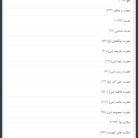
حج
(118)
حجاب و عفاف
(333)
حدیث
(1,737)
حدیث شناسی
(97)
حضرت ابوالفضل (ع)
(54)
حضرت خدیجه (س)
(41)
حضرت رقیه (س)
(13)
حضرت زینب (س)
(66)
حضرت علی اکبر (ع)
(23)
حضرت فاطمه (س)
(530)
حضرت محمد (ص)
(613)
حضرت معصومه (س)
(45)
حکایت ها
(2,244)
حکایت های آموزنده
(749)