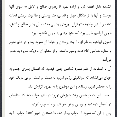
كشيده بابل لطف كرد و اراده نمود تا رهبري صالح و لايق به سوي آنها
بفرستد و آنها را از چنگال جهل و ناداني، بت پرستي و طاغوت پرستي نجات
دهد، و از زير چكمة ستمگران نمرودي رهايي بخشد، آن رهبر صالح و لايق،
همان ابراهيم خليل بود، كه هنوز چشم به جهان نگشوده بود.
عموي ابراهيم به نام آزر، از بت پرستان و هواداران نمرود بود و در علم نجوم
و ستاره شناسي اطلاعات وسيع داشت، و از مشاوران نزديك نمرود به شمار
مي‎آمد.
آزر با استفاده از علم ستاره شناسي چنين فهميد كه امسال پسري چشم به
جهان مي‎گشايد كه سرنگوني رژيم نمرود به دست او است، او بي درنگ خود
را به محضر نمرود رسانيد‌ و اين موضوع را به نمرود گزارش داد.
عجيب اين كه در همين وقت همزمان نمرود در عالم خواب ديد كه ستاره‎اي
در آسمان درخشيد و نور آن بر نور خورشيد و ماه، چيره گرديد.
پس از آن كه نمرود از خواب بيدار شد، دانشمندان تعبير كنندة خواب را به