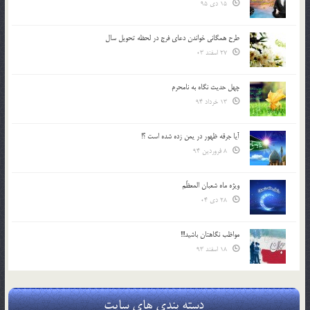
15 دی 95
طرح همگانی خواندن دعای فرج در لحظه تحویل سال
27 اسفند 03
چهل حدیث نگاه به نامحرم
13 خرداد 94
آیا جرقه ظهور در یمن زده شده است ؟!
8 فروردین 94
ویژه ماه شعبان المعظّم
28 دی 04
مواظب نگاهتان باشید!!!
18 اسفند 93
دسته بندی های سایت