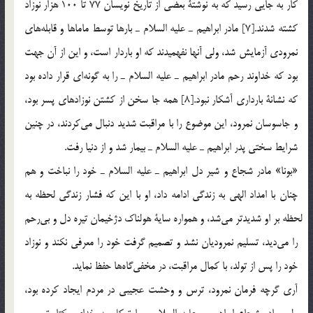
كار به جايي رسيد كه به نوشتة بعضي از تاريخ نويسان 77 تا 100 هزار نوزاد
كشته شدند.[7] مادر ابراهيم ـ عليه السلام ـ بارها توسط ماماها و قابله‎هاي
نمرودي آزمايش شد، ولي آنها نفهميدند كه او باردار است، و اين از آن جهت
بود كه خداوند رحم مادر ابراهيم ـ عليه السلام ـ را به گونه‎اي قرار داده بود
كه نشانة بارداري آشكار نبود.[8] همه جا سخن از كشتن نوزادهاي پسر بود،
و جاسوسان نمرود، اين موضوع را با مراقبت شديد دنبال مي‎كردند، در چنين
شرايط سختي پدر ابراهيم ـ عليه السلام ـ بيمار شد و از دنيا رفت.
«بونا» مادر شجاع و شير دل ابراهيم ـ عليه السلام ـ خود را نباخت و هم
چنان با امداد الهي به زندگي ادامه داد، او با اين كه فشار زندگي لحظه به
لحظه بر او شديدتر مي‎شد، و همواره ساية هولناك دژخيمان تيره دل و بي‎رحم
را مي‎ديد، تسليم نمروديان نشد و تصميم گرفت خود را معرفي نكند و نوزاد
خود را پس از تولد، با كمال مراقبت، در مخفي‎گاه‎ها حفظ نمايد.
آري گرچه فرمان نمرود، ترس و وحشت عجيبي در مردم ايجاد كرده بود،