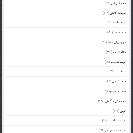
شب های قدر
(46)
شبهات اخلاقی
(217)
شرح احادیث
(51)
شرح حدیث
(550)
شرح دیوان حافظ
(11)
شناخت امام
(440)
شهید دستغیب
(38)
شیخ مفید
(42)
شیعه شناسی
(69)
صحیفه سجادیه
(4)
طب سنتی و گیاهی
(147)
ظهور
(334)
عبادات اسلامی
(627)
عبادات و فروع دین
(34)