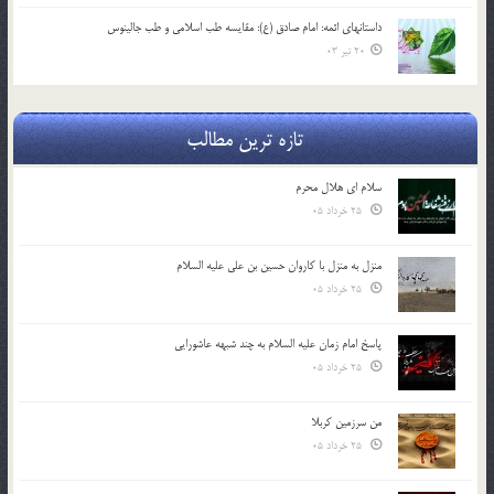
داستانهای ائمه: امام صادق (ع): مقایسه طب اسلامی و طب جالینوس
20 تیر 03
تازه ترین مطالب
سلام ای هلال محرم
25 خرداد 05
منزل به منزل با کاروان حسین بن علی علیه السلام
25 خرداد 05
پاسخ امام زمان علیه السلام به چند شبهه عاشورایی
25 خرداد 05
من سرزمین کربلا
25 خرداد 05