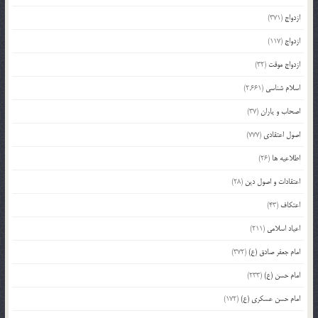
ازدواج
(371)
ازدواج
(117)
ازدواج موقت
(32)
اسلام شناسی
(2,661)
اصحاب و یاران
(37)
اصول اعتقادی
(777)
اطلاعیه ها
(26)
اعتقادات و اصول دین
(28)
اعتکاف
(43)
اعیاد اسلامی
(211)
امام جعفر صادق (ع)
(372)
امام حسن (ع)
(233)
امام حسن عسکری (ع)
(172)