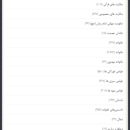
حکایت های قرآنی
(107)
حکایت های معصومین
(838)
حکومت جهانی امام زمان (عج)
(24)
خاندان عصمت
(15)
خانواده
(227)
خانواده
(2,682)
خانواده مهدوی
(22)
خواص خوراکی ها
(550)
خواص سبزی ها
(228)
خواص میوه ها
(308)
داستان
(146)
دانستنی‌های خانواده
(357)
دجال
(29)
دعاها و زیارت
(19)