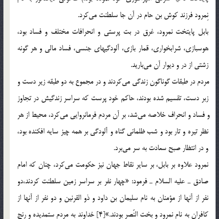
نِمرود فرزند كوش بن حام در آن جا سلطنت مي‎كرد.
بابل پايتخت نمرود، غرق در بت پرستي و انحرافات مختلف و فساد بود،
هوسبازي، شرابخواري، قمار بازي، آلودگيهاي جنسي،‌ فساد مالي و هر گونه
زشتي از در و ديوار آن مي‎باريد.
مردم در طبقات گوناگون زندگي مي‎كردند و در مجموع به دو طبقه زير دست و
زبر دست، تقسيم شده بودند، حاكم خود پرست كه سراسر زندگيش در تجاوز
و فساد و انحراف خلاصه مي‎شد، بر آن مردم فرمانروايي مي‎كرد، محيط از هر
نظر تيره و تار بود و شب ظلماني گناه و آلودگي بر همه چيز سايه افكنده بود،
و در انتظار صبح سعادت به سر مي‎برد.
نمرود علاوه بر بابل، بر ساير نقاط جهان نيز حكومت مي‎كرد، چنان كه امام
صادق ـ عليه السلام ـ فرمود: «چهار نفر بر سراسر زمين سلطنت كردند،‌دو
نفر از آنها از مؤمنان به نام سليمان بن داود و ذو القرنين و دو نفر از آنها از
كافران به نام نمرود و بخت النّصر بودند.»[4] خداوند به مردم ستمديده و رنج