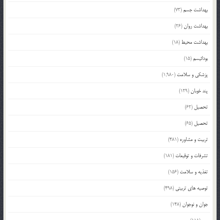
بهداشت جسم
(73)
بهداشت روان
(26)
بهداشت محیط
(18)
بودائیسم
(15)
پزشکی و سلامت
(1,980)
پند خوبان
(129)
تحصیل
(62)
تحصیل
(65)
تربیت و مشاوره
(481)
تشرفات و توقیعات
(181)
تغذیه و سلامت
(156)
توصیه های تربیتی
(498)
جوان و نوجوان
(148)