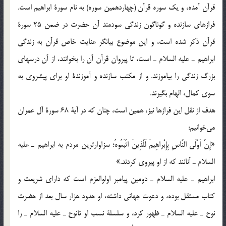
قرآن آمده، و يك سوره قرآن (چهاردهمين سوره) به نام سورة ابراهيم است.
فرازهاي سازنده و گوناگون زندگي سودمند آن حضرت در ضمن 25 سورة
قرآن ذكر شده است، و اين موضوع بيانگر عنايت خاص قرآن به زندگي
ابراهيم ـ عليه السلام ـ است، تا پيروان قرآن آن را بخوانند، از آن درسهاي
بزرگ زندگي را بياموزند. و از مكتب سازنده و آموزندة او براي پيشروي به
سوي كمال، الهام بگيرند.
هدف از نقل اين فرازها نيز، همين است، چنان كه در آية 68 سورة آل عمران
مي‎خوانيم:
«إِنَّ اَوْلَى النَّاسِ بِإِبْراهِيمَ لَلَّذِينَ اتَّبَعُوهُ؛ سزاوارترين مردم به ابراهيم ـ عليه
السلام ـ آنانند كه از او پيروي كردند.»
ابراهيم ـ عليه السلام ـ دومين پيامبر اولوالعزم است كه داراي شريعت و
كتاب مستقل بوده، و دعوت جهاني داشته، او حدود هزار سال بعد از حضرت
نوح ـ عليه السلام ـ ظهور كرد، و سلسلة نسب او تانوح ـ عليه السلام ـ را