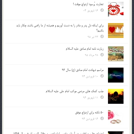
تجارت پُرسود ازدواج موقت !
16 شهریور 04
براي اينكه دل پدر و مادر را به دست آوريم و هميشه از ما راضي باشند چكار بايد
بكنيم؟
23 تیر 95
زیارت نامه امام صادق علیه السلام
28 مرداد 95
مراسم شهادت امام صادق (ع) سال 93
10 فروردین 94
جذب کمک های مردمی موکب امام علی علیه السلام
11 شهریور 96
50 نکته برای ازدواج موفق
16 فروردین 94
اجتماع عظیم صادقیون در آستان مقدس امامزاده سید جلال الدین اشرف سال 1396