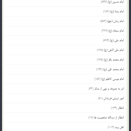
امام حسین (ع)
(847)
امام رضا (ع)
(182)
امام زمان (عج)
(583)
امام سجاد (ع)
(227)
امام علی (ع)
(894)
امام علی النقی (ع)
(165)
امام محمد باقر (ع)
(165)
امام محمد تقی (ع)
(146)
امام موسی کاظم (ع)
(152)
امر به معروف و نهی از منکر
(63)
امور تربیتی فرزندان
(51)
انتظار
(164)
انتظار از دیدگاه شخصیت ها
(17)
اهل بیت
(104)