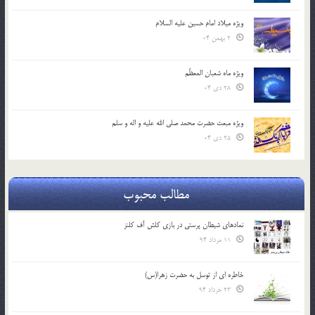
ویژه میلاد امام حسین علیه السلام
2 بهمن 04
ویژه ماه شعبان المعظّم
28 دی 04
ویژه مبعث حضرت محمد صلی الله علیه و اله و سلم
25 دی 04
مطالب محبوب
نمادهای شیطان پرستی در بازی کلش آف کلنز
11 مرداد 94
خاطره ای از توسل به حضرت زهرا(س)
23 خرداد 94