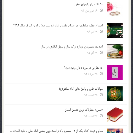
50 نکته برای ازدواج موفق
16 فروردین 94
اجتماع عظیم صادقیون در آستان مقدس امامزاده سید جلال الدین اشرف سال 1396
29 تیر 96
احادیث معصومین درباره ترک نماز و سهل انگاری در نماز
29 آذر 95
چه نظراتی در مورد دجال وجود دارد؟
28 مرداد 94
سوالات طبی و پاسخ های امام صادق(ع)
28 اسفند 93
«نفس» خطرناک ترین دشمن انسان
26 اسفند 93
مقام و درجه كدام يك از 14 معصوم بالاتر است چون بعضي امام علي ـ عليه السلام ـ