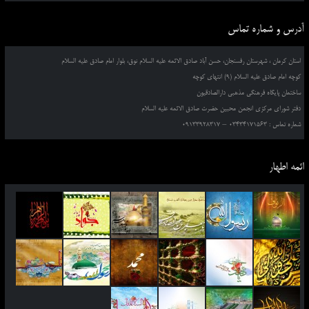
آدرس و شماره تماس
استان کرمان ، شهرستان رفسنجان، حسن آباد صادق الائمه علیه السلام نوق، بلوار امام صادق علیه السلام
کوچه امام صادق علیه السلام (9) انتهای کوچه
ساختمان پایگاه فرهنگی مذهبی دارالصادقیون
دفتر شورای مرکزی انجمن محبین حضرت صادق الائمه علیه السلام
شماره تماس : 03434171563 – 09133928317
ائمه اطهار