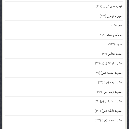
توصیه های تربیتی
(498)
جوان و نوجوان
(148)
حج
(118)
حجاب و عفاف
(333)
حدیث
(1,737)
حدیث شناسی
(97)
حضرت ابوالفضل (ع)
(54)
حضرت خدیجه (س)
(41)
حضرت رقیه (س)
(13)
حضرت زینب (س)
(66)
حضرت علی اکبر (ع)
(23)
حضرت فاطمه (س)
(530)
حضرت محمد (ص)
(613)