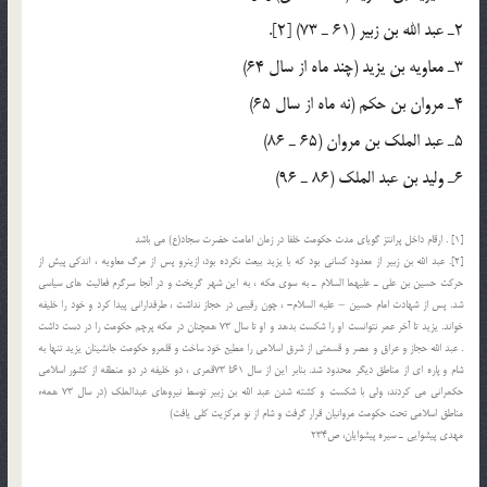
2ـ عبد الله بن زبير (61 ـ 73) [2].
3ـ معاويه بن يزيد (چند ماه از سال 64)
4ـ مروان بن حكم (نه ماه از سال 65)
5ـ عبد الملك بن مروان (65 ـ 86)
6ـ وليد بن عبد الملك (86 ـ 96)
[1] . ارقام داخل پرانتز گوياى مدت حكومت خلفا در زمان امامت حضرت سجاد(ع) مى باشد
[2]. عبد الله بن زبير از معدود كسانى بود كه با يزيد بيعت نكرده بود، ازينرو پس از مرگ معاويه ، اندكى پيش از
حركت حسين بن على ـ عليهما السلام ـ به سوى مكه ، به اين شهر گريخت و در آنجا سرگرم فعاليت هاى سياسى
شد. پس از شهادت امام حسين – عليه السلام- ، چون رقيبى در حجاز نداشت ، طرفدارانى پيدا كرد و خود را خليفه
خواند. يزيد تا آخر عمر نتوانست او را شكست بدهد و او تا سال 73 همچنان در مكه پرچم حكومت را در دست داشت
. عبد الله حجاز و عراق و مصر و قسمتى از شرق اسلامى را مطيع خود ساخت و قلمرو حكومت جانشينان يزيد تنها به
شام و پاره اى از مناطق ديگر محدود شد. بنابر اين از سال 61تا 73قمرى ، دو خليفه در دو منطقه از كشور اسلامى
حكمرانى مى كردند، ولى با شكست و كشته شدن عبد الله بن زبير توسط نيروهاى عبدالملك (در سال 73 همهء
مناطق اسلامى تحت حكومت مروانيان قرار گرفت و شام از نو مركزيت كلى يافت)
مهدي پيشوايي ـ سيره پيشوايان، ص234