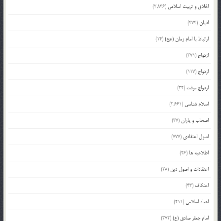
اخلاق و تربیت اسلامی
(2,836)
ادیان
(474)
ارتباط با امام زمان (عج)
(14)
ازدواج
(371)
ازدواج
(117)
ازدواج موقت
(32)
اسلام شناسی
(2,661)
اصحاب و یاران
(37)
اصول اعتقادی
(777)
اطلاعیه ها
(26)
اعتقادات و اصول دین
(28)
اعتکاف
(43)
اعیاد اسلامی
(211)
امام جعفر صادق (ع)
(372)