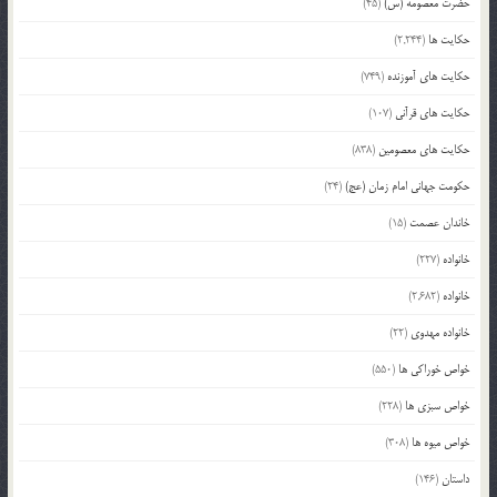
حضرت معصومه (س)
(45)
حکایت ها
(2,244)
حکایت های آموزنده
(749)
حکایت های قرآنی
(107)
حکایت های معصومین
(838)
حکومت جهانی امام زمان (عج)
(24)
خاندان عصمت
(15)
خانواده
(227)
خانواده
(2,682)
خانواده مهدوی
(22)
خواص خوراکی ها
(550)
خواص سبزی ها
(228)
خواص میوه ها
(308)
داستان
(146)