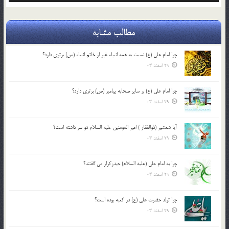
مطالب مشابه
چرا امام علی (ع) نسبت به همه انبیاء غیر از خاتم انبیاء (ص) برتری دارد؟
29 اسفند 03
چرا امام علی (ع) بر سایر صحابه پیامبر (ص) برتری دارد؟
29 اسفند 03
آیا شمشیر (ذوالفقار ) امیر المومنین علیه السلام دو سر داشته است؟
29 اسفند 03
چرا به امام علی (علیه السلام) حیدرکرار می گفتند؟
29 اسفند 03
چرا تولد حضرت علی (ع) در کعبه بوده است؟
29 اسفند 03