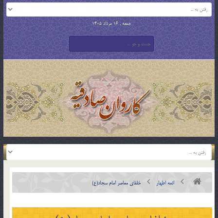
جمعه , 16 مرداد 1405
ائمه اطهار
خلفاي معاصر امام سجاد(ع)