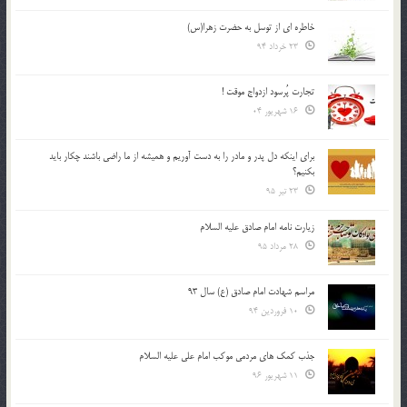
خاطره ای از توسل به حضرت زهرا(س)
23 خرداد 94
تجارت پُرسود ازدواج موقت !
16 شهریور 04
براي اينكه دل پدر و مادر را به دست آوريم و هميشه از ما راضي باشند چكار بايد
بكنيم؟
23 تیر 95
زیارت نامه امام صادق علیه السلام
28 مرداد 95
مراسم شهادت امام صادق (ع) سال 93
10 فروردین 94
جذب کمک های مردمی موکب امام علی علیه السلام
11 شهریور 96