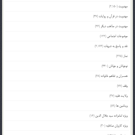
مهدویت
(2,150)
مهدویت در قرآن و روایات
(47)
مهدویت در مذاهب دیگر
(36)
موضوعات اجتماعی
(122)
نقد و پاسخ به شبهات
(2,166)
نماز
(225)
نوجوانان و جوانان
(440)
همسران و تفاهم خانواده
(68)
وقف
(77)
ولایت فقیه
(37)
ویتامین ها
(89)
ویژه امامزاده سید جلال الدین
(16)
ویژه کاروان صادقیه
(30)