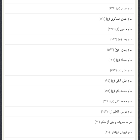
امام حسن (ع)
(233)
امام حسن عسکری (ع)
(172)
امام حسین (ع)
(847)
امام رضا (ع)
(182)
امام زمان (عج)
(583)
امام سجاد (ع)
(227)
امام علی (ع)
(894)
امام علی النقی (ع)
(165)
امام محمد باقر (ع)
(165)
امام محمد تقی (ع)
(146)
امام موسی کاظم (ع)
(152)
امر به معروف و نهی از منکر
(63)
امور تربیتی فرزندان
(51)