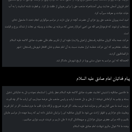
اختر فرزوان آسمان هدایت پیش آمد,شاهراه مذهب حق را برای رهروانِ از خلقت باز کرد , و فطرت تشنه انسانیت را به آب
حیات عبادت و معرفت سیرآب کرد.
امید است پیروان مذهب حق روز عزای آن حضرت, آنچه در توان دارند در مراسم سوگواری انجام دهند تا مشمول دعای
مستجاب او شوند که فرمود((رحم الله من احیی امرنا)) رحمتی که سرمایه ی سعادت و وسیله ی نجات از شدائد برزخ و قیامت
است.
حرکت همه ساله کاروان صادقیه رفسنجان (راهیان ولایت) جلوه ای از تکریم مقام عالی حضرت صادق الائمه علیه السلام
میباشد. مفتخریم که این حرکت حماسه ابراز محبت نسبت به آن امام همام و نشان افتخار شهرمان رفسنجان ؛ شهر
دارالصادقیون گردید.
الحمدالله که این مراسم به عنوان سنتی پویا در تاریخ شهرمان ماندگار شد.
پیام فدائیان امام صادق علیه السلام
ما خادمین صادقیه با شنیدن احادیث حضرت صادق الائمه علیه السلام عطر یادش را استشمام نموده و دل به عنایاتش دخیل
بسته و چشم به کراماتش دوخته ؛ از جان و دل خدمت ارباب و رئیس مذهب مان عرضه میداریم، ای ارباب ما اگر چه قبرت
غریب است ما نمی گذاریم قدر و منزلت شما غریب بماند. اگر قبرت ضریح و بارگاه ندارد قلب ما حرم شماست اگر در کنار قبرت
وهابیت مانع عزاداری و اظهار ارادت می شود ما کاروان صادقیه ای را برایتان تشکیل داده ایم که رسما عهده دار مراسم هایتان
باشیم و ناله سرای جعفری میزبان عزاداران و میهمانانتان گردد تا جان داریم بر غربتت غریب نوازی میکنیم...
وعده ما 25 شوال سالروز شهادت امام صادق علیه السلام