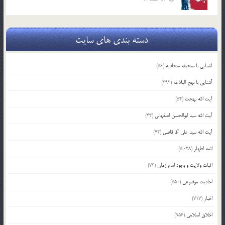
دسته بندی های سایت
آشنایی با صحیفه سجادیه
(56)
آشنایی با نهج البلاغه
(392)
آیت الله بهجت
(54)
آیت الله سید ابوالحسن اصفهانی
(43)
آیت الله سید علی آقا قاضی
(42)
ائمه اطهار
(5,038)
اثبات ولایت و وجود امام زمان
(73)
احادیث موضوعی
(550)
اخبار
(717)
اخلاق اسلامی
(956)