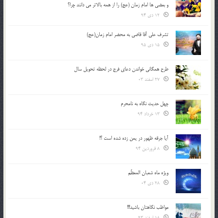
و بعضي ها امام زمان (عج) را از همه بالاتر مي دانند چرا؟
12 دی 94
تشرف علي آقا قاضي به محضر امام زمان(عج)
15 دی 95
طرح همگانی خواندن دعای فرج در لحظه تحویل سال
27 اسفند 03
چهل حدیث نگاه به نامحرم
13 خرداد 94
آیا جرقه ظهور در یمن زده شده است ؟!
8 فروردین 94
ویژه ماه شعبان المعظّم
28 دی 04
مواظب نگاهتان باشید!!!
18 اسفند 93