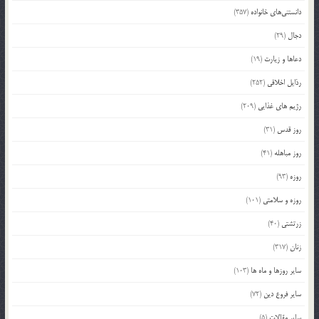
دانستنی‌های خانواده
(357)
دجال
(29)
دعاها و زیارت
(19)
رذایل اخلاقی
(252)
رژیم های غذایی
(209)
روز قدس
(31)
روز مباهله
(41)
روزه
(93)
روزه و سلامتی
(101)
زرتشتی
(40)
زنان
(317)
سایر روزها و ماه ها
(103)
سایر فروع دین
(72)
سایر مقالات
(5)