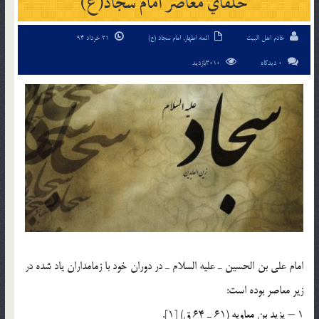
خلفاي معاصر امام سجاد(ع)
خادم اهل البیت
ائمه اطهار
,
امام سجاد (ع)
21 خرداد 94
0 دیدگاه
3010بازدید
امام علي بن الحسين ـ عليه السلام ـ در دوران خود با زمامداران ياد شده در
زير معاصر بوده است:
1 – يزيد بن معاويه (61 ـ 64 ق) [1].