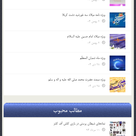
ویژه نامه میلاد سه خورشید دشت کربلا
2 بهمن 04
ویژه میلاد امام حسین علیه السلام
2 بهمن 04
ویژه ماه شعبان المعظّم
28 دی 04
ویژه مبعث حضرت محمد صلی الله علیه و اله و سلم
25 دی 04
مطالب محبوب
نمادهای شیطان پرستی در بازی کلش آف کلنز
11 مرداد 94