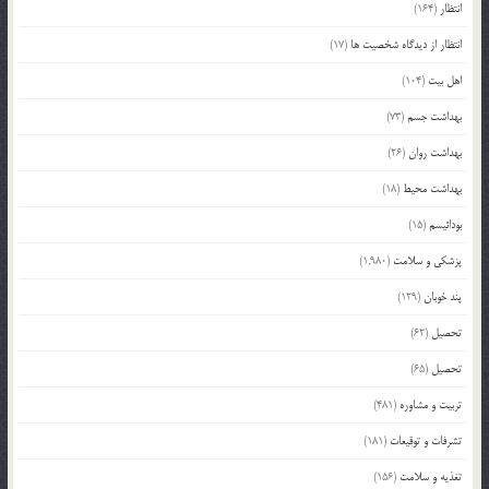
انتظار
(164)
انتظار از دیدگاه شخصیت ها
(17)
اهل بیت
(104)
بهداشت جسم
(73)
بهداشت روان
(26)
بهداشت محیط
(18)
بودائیسم
(15)
پزشکی و سلامت
(1,980)
پند خوبان
(129)
تحصیل
(62)
تحصیل
(65)
تربیت و مشاوره
(481)
تشرفات و توقیعات
(181)
تغذیه و سلامت
(156)