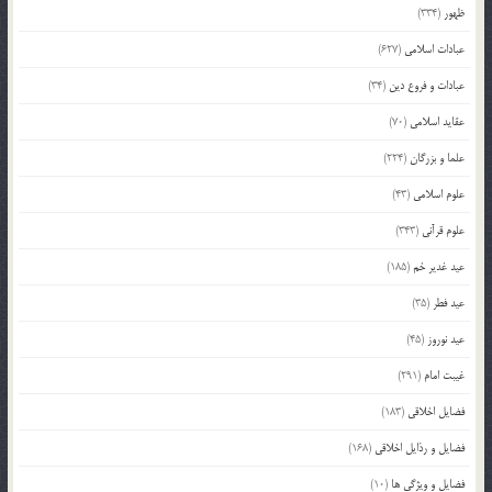
ظهور
(334)
عبادات اسلامی
(627)
عبادات و فروع دین
(34)
عقاید اسلامی
(70)
علما و بزرگان
(224)
علوم اسلامی
(43)
علوم قرآنی
(343)
عید غدیر خم
(185)
عید فطر
(35)
عید نوروز
(45)
غیبت امام
(291)
فضایل اخلاقی
(183)
فضایل و رذایل اخلاقی
(168)
فضایل و ویژگی ها
(10)