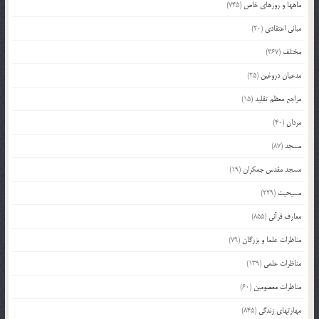
ماهها و روزهای خاص
(745)
مبانی اعتقادی
(20)
مختلف
(367)
مدعیان دروغین
(25)
مراجع معظم تقلید
(15)
مردان
(40)
مسجد
(87)
مسجد مقدس جمکران
(19)
مسیحیت
(229)
معارف قرآنی
(855)
مناظرات علما و بزرگان
(79)
مناظرات علمی
(139)
مناظرات معصومین
(60)
مهارتهای زندگی
(845)