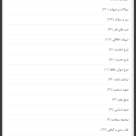
سوالات و شبهات
(420)
سیر و سلوک
(274)
شب های قدر
(46)
شبهات اخلاقی
(217)
شرح احادیث
(51)
شرح حدیث
(550)
شرح دیوان حافظ
(11)
شناخت امام
(440)
شهید دستغیب
(38)
شیخ مفید
(42)
شیعه شناسی
(69)
صحیفه سجادیه
(4)
طب سنتی و گیاهی
(147)