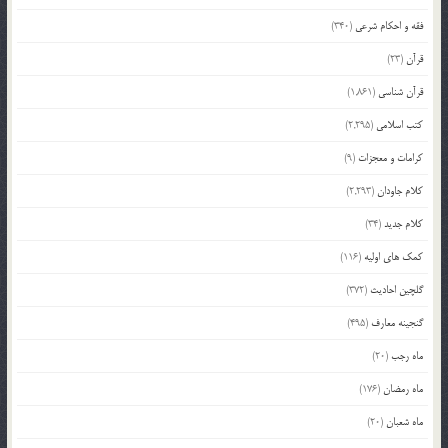
فقه و احکام شرعی
(340)
قرآن
(23)
قرآن شناسی
(1,861)
کتب اسلامی
(2,295)
کرامات و معجزات
(9)
کلام جاودان
(2,293)
کلام جدید
(34)
کمک های اولیه
(116)
گلچین احادیث
(372)
گنجینه معارف
(495)
ماه رجب
(20)
ماه رمضان
(176)
ماه شعبان
(20)