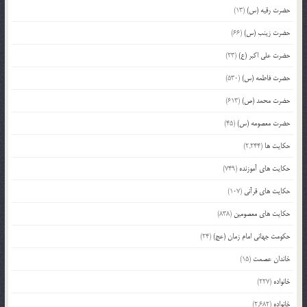
حضرت رقیه (س)
(13)
حضرت زینب (س)
(66)
حضرت علی اکبر (ع)
(23)
حضرت فاطمه (س)
(530)
حضرت محمد (ص)
(613)
حضرت معصومه (س)
(45)
حکایت ها
(2,244)
حکایت های آموزنده
(749)
حکایت های قرآنی
(107)
حکایت های معصومین
(838)
حکومت جهانی امام زمان (عج)
(24)
خاندان عصمت
(15)
خانواده
(227)
خانواده
(2,682)