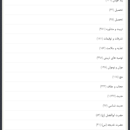
پند خوبان
(129)
تحصیل
(62)
تحصیل
(65)
تربیت و مشاوره
(481)
تشرفات و توقیعات
(181)
تغذیه و سلامت
(156)
توصیه های تربیتی
(498)
جوان و نوجوان
(148)
حج
(118)
حجاب و عفاف
(333)
حدیث
(1,737)
حدیث شناسی
(97)
حضرت ابوالفضل (ع)
(54)
حضرت خدیجه (س)
(41)