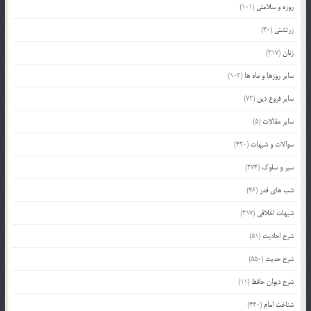
روزه و سلامتی
(101)
زرتشتی
(40)
زنان
(317)
سایر روزها و ماه ها
(103)
سایر فروع دین
(72)
سایر مقالات
(5)
سوالات و شبهات
(420)
سیر و سلوک
(274)
شب های قدر
(46)
شبهات اخلاقی
(217)
شرح احادیث
(51)
شرح حدیث
(550)
شرح دیوان حافظ
(11)
شناخت امام
(440)