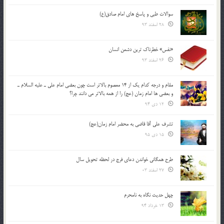
سوالات طبی و پاسخ های امام صادق(ع)
28 اسفند 93
«نفس» خطرناک ترین دشمن انسان
26 اسفند 93
مقام و درجه كدام يك از 14 معصوم بالاتر است چون بعضي امام علي ـ عليه السلام ـ
و بعضي ها امام زمان (عج) را از همه بالاتر مي دانند چرا؟
12 دی 94
تشرف علي آقا قاضي به محضر امام زمان(عج)
15 دی 95
طرح همگانی خواندن دعای فرج در لحظه تحویل سال
27 اسفند 03
چهل حدیث نگاه به نامحرم
13 خرداد 94