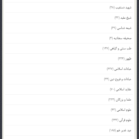
شهید دستغیب
(38)
شیخ مفید
(42)
شیعه شناسی
(69)
صحیفه سجادیه
(4)
طب سنتی و گیاهی
(147)
ظهور
(334)
عبادات اسلامی
(627)
عبادات و فروع دین
(34)
عقاید اسلامی
(70)
علما و بزرگان
(224)
علوم اسلامی
(43)
علوم قرآنی
(343)
عید غدیر خم
(185)