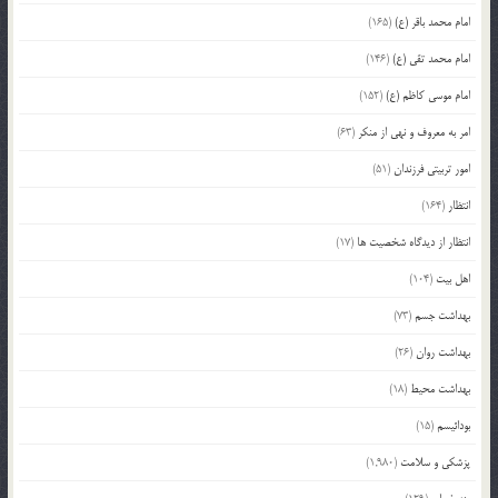
امام محمد باقر (ع)
(165)
امام محمد تقی (ع)
(146)
امام موسی کاظم (ع)
(152)
امر به معروف و نهی از منکر
(63)
امور تربیتی فرزندان
(51)
انتظار
(164)
انتظار از دیدگاه شخصیت ها
(17)
اهل بیت
(104)
بهداشت جسم
(73)
بهداشت روان
(26)
بهداشت محیط
(18)
بودائیسم
(15)
پزشکی و سلامت
(1,980)