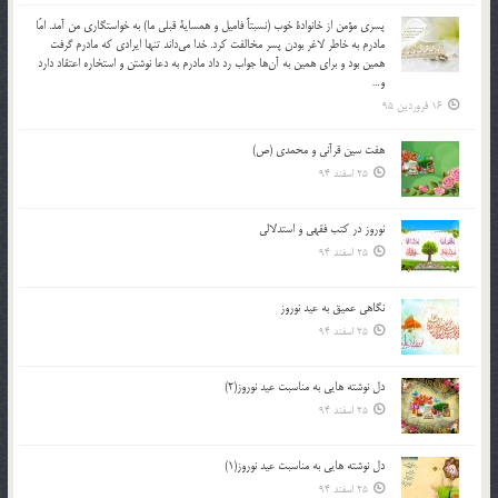
پسري مؤمن از خانوادة خوب (نسبتاً فاميل و همساية قبلي ما) به خواستگاري من آمد. امّا
مادرم به خاطر لاغر بودن پسر مخالفت كرد. خدا مي‌داند تنها ايرادي كه مادرم گرفت
همين بود و براي همين به آن‌ها جواب رد داد مادرم به دعا نوشتن و استخاره اعتقاد دارد
و…
16 فروردین 95
هفت سین قرآنی و محمدی (ص)
25 اسفند 94
نوروز در كتب فقهى و استدلالى‏
25 اسفند 94
نگاهى عميق به عيد نوروز
25 اسفند 94
دل نوشته هایی به مناسبت عید نوروز(2)
25 اسفند 94
دل نوشته هایی به مناسبت عید نوروز(1)
25 اسفند 94