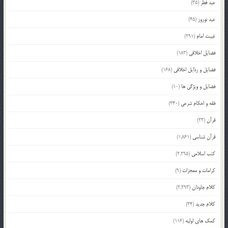
عید فطر
(35)
عید نوروز
(45)
غیبت امام
(291)
فضایل اخلاقی
(183)
فضایل و رذایل اخلاقی
(168)
فضایل و ویژگی ها
(10)
فقه و احکام شرعی
(340)
قرآن
(23)
قرآن شناسی
(1,861)
کتب اسلامی
(2,295)
کرامات و معجزات
(9)
کلام جاودان
(2,293)
کلام جدید
(34)
کمک های اولیه
(116)