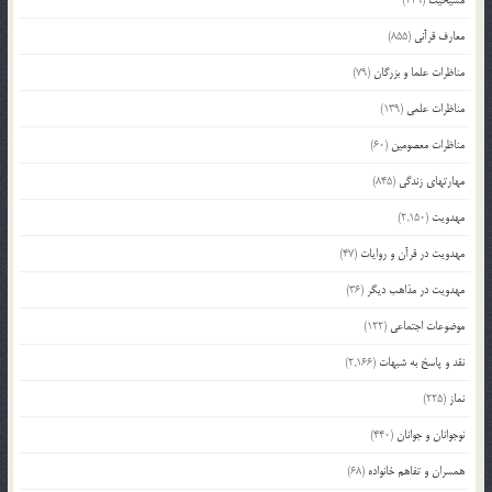
مسیحیت
(229)
معارف قرآنی
(855)
مناظرات علما و بزرگان
(79)
مناظرات علمی
(139)
مناظرات معصومین
(60)
مهارتهای زندگی
(845)
مهدویت
(2,150)
مهدویت در قرآن و روایات
(47)
مهدویت در مذاهب دیگر
(36)
موضوعات اجتماعی
(122)
نقد و پاسخ به شبهات
(2,166)
نماز
(225)
نوجوانان و جوانان
(440)
همسران و تفاهم خانواده
(68)