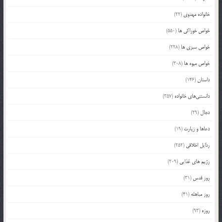
خانواده مهدوی
(22)
خواص خوراکی ها
(550)
خواص سبزی ها
(228)
خواص میوه ها
(308)
داستان
(146)
دانستنی‌های خانواده
(357)
دجال
(29)
دعاها و زیارت
(19)
رذایل اخلاقی
(252)
رژیم های غذایی
(209)
روز قدس
(31)
روز مباهله
(41)
روزه
(93)