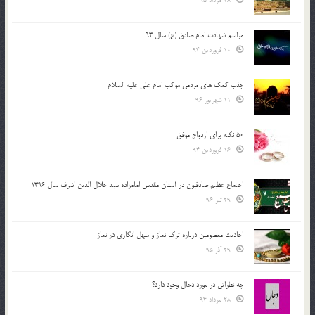
28 مرداد 95
مراسم شهادت امام صادق (ع) سال 93
10 فروردین 94
جذب کمک های مردمی موکب امام علی علیه السلام
11 شهریور 96
50 نکته برای ازدواج موفق
16 فروردین 94
اجتماع عظیم صادقیون در آستان مقدس امامزاده سید جلال الدین اشرف سال 1396
29 تیر 96
احادیث معصومین درباره ترک نماز و سهل انگاری در نماز
29 آذر 95
چه نظراتی در مورد دجال وجود دارد؟
28 مرداد 94