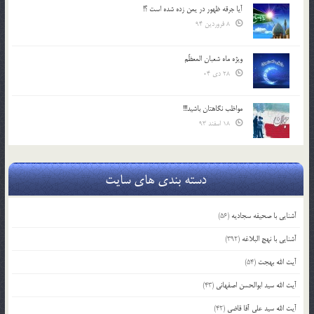
آیا جرقه ظهور در یمن زده شده است ؟!
8 فروردین 94
ویژه ماه شعبان المعظّم
28 دی 04
مواظب نگاهتان باشید!!!
18 اسفند 93
دسته بندی های سایت
آشنایی با صحیفه سجادیه
(56)
آشنایی با نهج البلاغه
(392)
آیت الله بهجت
(54)
آیت الله سید ابوالحسن اصفهانی
(43)
آیت الله سید علی آقا قاضی
(42)