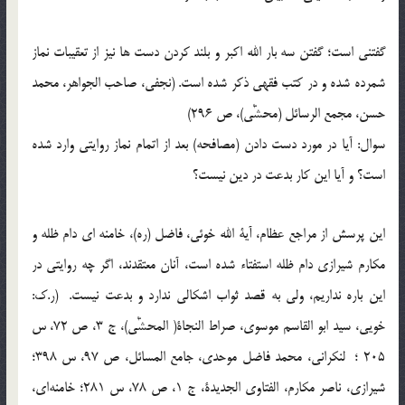
گفتنی است؛ گفتن سه بار الله اکبر و بلند کردن دست ها نیز از تعقیبات نماز
شمرده شده و در کتب فقهی ذکر شده است. (نجفى، صاحب الجواهر، محمد
حسن، مجمع الرسائل (محشّٰى)، ص 296)
سوال: آیا در مورد دست دادن (مصافحه) بعد از اتمام نماز روایتی وارد شده
است؟ و آیا این کار بدعت در دین نیست؟
این پرسش از مراجع عظام، آیة الله خوئی، فاضل (ره)، خامنه ای دام ظله و
مکارم شیرازی دام ظله استفتاء شده است، آنان معتقدند، اگر چه روایتی در
این باره نداریم، ولی به قصد ثواب اشکالی ندارد و بدعت نیست. (ر.ک:
خویى، سید ابو القاسم موسوى، صراط النجاة( المحشّٰى)، ج 3، ص 72، س
205 ؛ ‌ لنکرانى، محمد فاضل موحدى‌، جامع المسائل،‌ ص 97، س 398؛
شیرازى، ناصر مکارم، الفتاوى الجدیدة، ج 1، ص 78، س 281؛ خامنه‌اى،