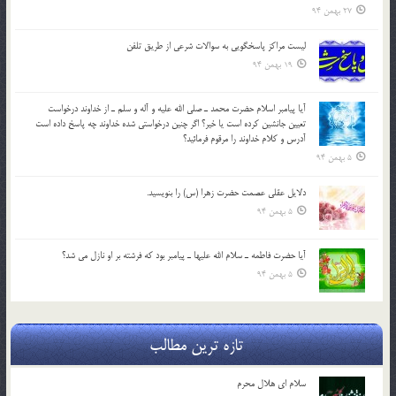
27 بهمن 94
لیست مراکز پاسخگویی به سوالات شرعی از طریق تلفن
19 بهمن 94
آيا پيامبر اسلام حضرت محمد ـ صلي الله عليه و آله و سلم ـ از خداوند درخواست
تعيين جانشين کرده است يا خير؟ اگر چنين درخواستي شده خداوند چه پاسخ داده است
آدرس و کلام خداوند را مرقوم فرمائيد؟
5 بهمن 94
دلايل عقلي عصمت حضرت زهرا (س) را بنويسيد.
5 بهمن 94
آيا حضرت فاطمه ـ سلام الله عليها ـ پيامبر بود كه فرشته بر او نازل مي شد؟
5 بهمن 94
تازه ترین مطالب
سلام ای هلال محرم