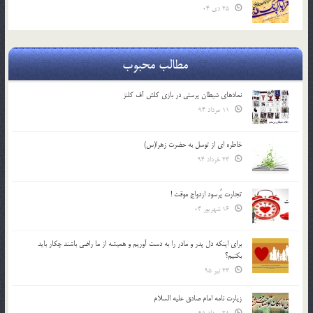
25 دی 04
مطالب محبوب
نمادهای شیطان پرستی در بازی کلش آف کلنز
11 مرداد 94
خاطره ای از توسل به حضرت زهرا(س)
23 خرداد 94
تجارت پُرسود ازدواج موقت !
16 شهریور 04
براي اينكه دل پدر و مادر را به دست آوريم و هميشه از ما راضي باشند چكار بايد
بكنيم؟
23 تیر 95
زیارت نامه امام صادق علیه السلام