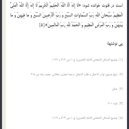
است در قنوت خوانده شود: «لَا إِلهَ الَّا اللَّهُ الْحَلِیمُ الْکَرِیمُ لَا إِلهَ إِلَّا اللَّهُ الْعَلِىُّ
الْعَظِیمُ سُبْحانَ اللَّهِ رَبِّ السَّماواتِ السَّبْعِ وَ رَبِّ الْأَرَضِینَ السَّبْعِ وَ ما فِیهِنَّ وَ ما
بَیْنَهُنَّ وَ رَبِّ الْعَرْشِ الْعَظِیمِ وَ الْحَمْدُ للَّهِ رَبِّ الْعالَمِینَ».[5]
پی نوشتها:
[1] . توضیح المسائل (المحشی للامام الخمینی)، ج 1، ص 606، م 1122.
[2] . شیخ صدوق، ثواب الاعمال و عقاب الاعمال، ترجمه انصارى محلاتى، محمد رضا، ص 315
[3] . همان.
[4] . بقره، 201.
[5] . توضیح المسائل (المحشی للامام الخمینی)، ج 1، ص 604، م 1119.