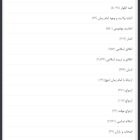
ائمه اطهار
(5,038)
اثبات ولایت و وجود امام زمان
(73)
احادیث موضوعی
(550)
اخبار
(717)
اخلاق اسلامی
(956)
اخلاق و تربیت اسلامی
(2,836)
ادیان
(474)
ارتباط با امام زمان (عج)
(14)
ازدواج
(371)
ازدواج
(117)
ازدواج موقت
(32)
اسلام شناسی
(2,661)
اصحاب و یاران
(37)