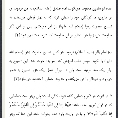
الف) ابو هارون مکفوف مى‏گوید: امام صادق (علیه السلام) به من فرمود: اى
ابو هارون، ما کودکان خود را همان گونه که به نماز فرمان مى‏دهیم به
تسبیح حضرت زهرا (سلام الله علیها) نیز امر مى‏کنیم. پس بر این ذکر
مداومت کن، زیرا هر بنده‏اى بر آن مداومت کند تیره بخت نمى‏شود.[2]
ب) امام باقر (علیه السلام) فرمود: هر کس تسبیح حضرت زهرا (سلام الله
علیها) را بگوید سپس طلب آمرزش کند آمرزیده خواهد شد. این تسبیح به
زبان یک صد مرتبه است ولى در میزان عمل یک هزار تسبیح به شمار
مى‏رود، و شیطان را دور مى‏کند، و خداوند رحمان را خشنود مى‏سازد.[3]
2. در قنوت هر ذکر و دعایی گفته شود، کافى است؛ ولی بهتر است دعاهایی
که در قرآن کریم آمده، مانند: «رَبَّنا آتِنا فِی الدُّنْیا حَسَنَةً وَ فِی الْآخِرَةِ حَسَنَةً وَ
قِنا عَذابَ النَّار»[4] و یا در روایات وارد شده بخواند؛ مانند این دعا که بهتر