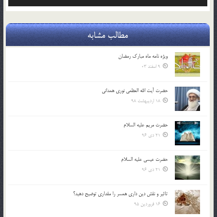
صوت
مطالب مشابه
ویژه نامه ماه مبارک رمضان
9 اسفند 03
حضرت آیت الله العظمی نوری همدانی
18 اردیبهشت 98
حضرت مریم علیه السلام
21 دی 96
حضرت عیسی علیه السلام
21 دی 96
تاثير و نقش دين داري همسر را مقداري توضيح دهيد؟
16 فروردین 95