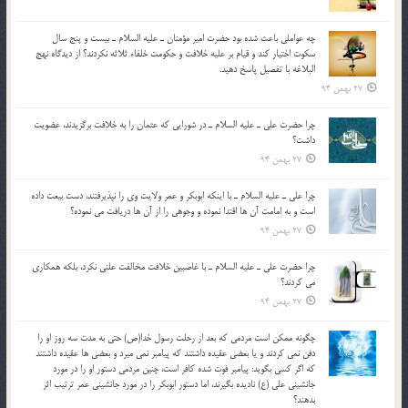
چه عواملي باعث شده بود حضرت امير مؤمنان ـ عليه السلام ـ بيست و پنج سال
سکوت اختيار کند و قيام بر عليه خلافت و حکومت خلفاء ثلاثه نکردند؟ از ديدگاه نهج
البلاغه با تفصيل پاسخ دهيد.
27 بهمن 94
چرا حضرت علي ـ عليه السلام ـ در شورايي كه عثمان را به خلافت برگزيدند، عضويت
داشت؟
27 بهمن 94
چرا علي ـ عليه السلام ـ با اينكه ابوبكر و عمر ولايت وي را نپذيرفتند، دست بيعت داده
است و به امامت آن ها اقتدا نموده و وجوهي را از آن ها دريافت مي نموده؟
27 بهمن 94
چرا حضرت علي ـ عليه السلام ـ با غاصبين خلافت مخالفت علني نکرد، بلكه همكاري
مي کردند؟
27 بهمن 94
چگونه ممكن است مردمي كه بعد از رحلت رسول خدا(ص) حتی به مدت سه روز او را
دفن نمي كردند و یا بعضي عقيده داشتند كه پيامبر نمي ميرد و بعضي ها عقيده داشتند
كه اگر كسي بگويد: پيامبر فوت شده كافر است، چنین مردمی دستور او را در مورد
جانشيني علي (ع) ناديده بگيرند، اما دستور ابوبكر را در مورد جانشيني عمر ترتیب اثر
بدهند؟