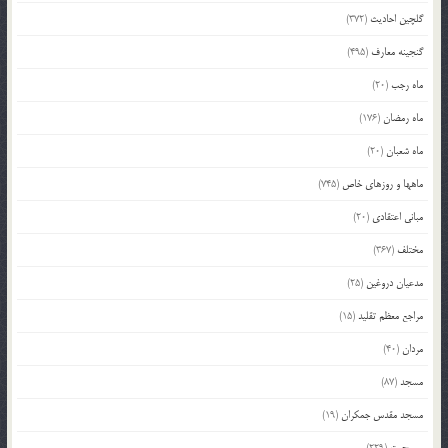
گلچین احادیث
(372)
گنجینه معارف
(495)
ماه رجب
(20)
ماه رمضان
(176)
ماه شعبان
(20)
ماهها و روزهای خاص
(745)
مبانی اعتقادی
(20)
مختلف
(367)
مدعیان دروغین
(25)
مراجع معظم تقلید
(15)
مردان
(40)
مسجد
(87)
مسجد مقدس جمکران
(19)