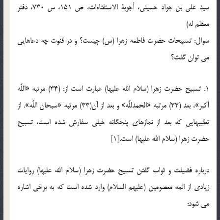
سید على بن جواد حسینى، أجوبة الاستفتاءات‌، ص 151، س 730، دفتر
معظم له)
سوال: تسبیحات حضرت فاطمه زهرا (س) چیست؟ و در قنوت چه دعاهایی
می توان گفت؟
1. تسبیح حضرت زهرا (سلام الله علیها) عبارت است از: (34) مرتبه «اللَّه
أکبر»، بعد (33) مرتبه «الحمدللَّه» و بعد از آن(33) مرتبه «سبحان اللَّه». از
تعقیب‏هایى که بعد از نمازهای پنجگانه خیلى سفارش شده است، تسبیح
حضرت زهرا (سلام الله علیها) است.[1]
درباره فضیلت و ثواب گفتن تسبیح حضرت زهرا (سلام الله علیها) روایات
زیادی از ائمه معصومین (علیهم السلام) وارد شده است که به برخی اشاره
می شود: