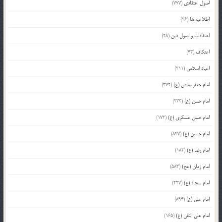
اصول اعتقادی
(777)
اطلاعیه ها
(26)
اعتقادات و اصول دین
(28)
اعتکاف
(43)
اعیاد اسلامی
(211)
امام جعفر صادق (ع)
(372)
امام حسن (ع)
(233)
امام حسن عسکری (ع)
(172)
امام حسین (ع)
(847)
امام رضا (ع)
(182)
امام زمان (عج)
(583)
امام سجاد (ع)
(227)
امام علی (ع)
(894)
امام علی النقی (ع)
(165)