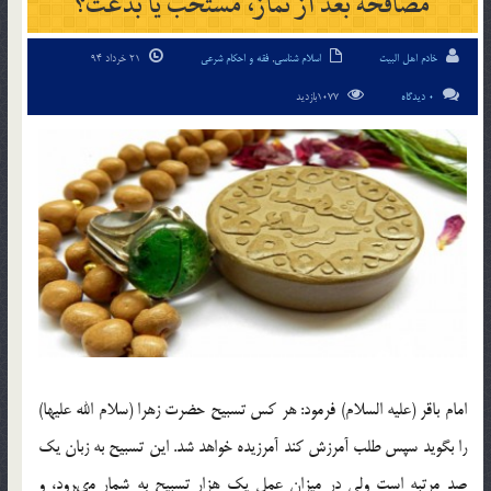
مصافحه بعد از نماز، مستحب یا بدعت؟
خادم اهل البیت
اسلام شناسی
,
فقه و احکام شرعی
21 خرداد 94
0 دیدگاه
1077بازدید
امام باقر (علیه السلام) فرمود: هر کس تسبیح حضرت زهرا (سلام الله علیها)
را بگوید سپس طلب آمرزش کند آمرزیده خواهد شد. این تسبیح به زبان یک
صد مرتبه است ولى در میزان عمل یک هزار تسبیح به شمار مى‏رود، و