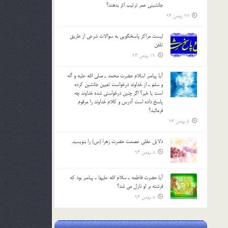
جانشيني عمر ترتیب اثر بدهند؟
27 بهمن 94
لیست مراکز پاسخگویی به سوالات شرعی از طریق
تلفن
19 بهمن 94
آيا پيامبر اسلام حضرت محمد ـ صلي الله عليه و آله
و سلم ـ از خداوند درخواست تعيين جانشين کرده
است يا خير؟ اگر چنين درخواستي شده خداوند چه
پاسخ داده است آدرس و کلام خداوند را مرقوم
فرمائيد؟
5 بهمن 94
دلايل عقلي عصمت حضرت زهرا (س) را بنويسيد.
5 بهمن 94
آيا حضرت فاطمه ـ سلام الله عليها ـ پيامبر بود كه
فرشته بر او نازل مي شد؟
5 بهمن 94