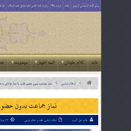
بِسْمِ اللَّـهِ الرَّحْمَـٰنِ الرَّحِيمِ
خانه
درباره ما
زیارت نامه خاص امام صادق علیه السلام
فراخو
خانه
کلام جاودان
ائمه اطهار
مهدویت
حد
اسلام شناسی
نماز جماعت بدون حضور قلب، یا نماز فرادای با 
نماز جماعت بدون حضور 
خادم اهل البیت
اسلام شناسی
,
فقه و احکام شرعی
22 خرداد 94