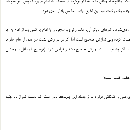
 است، چنانچه اطمینان دارد که اگر برگردد در سجده به امام مى‏رسد، پس اگر بخواهد
 سجده یک رکعت هم این اتفاق بیفتد، نمازش باطل نمى‏شود.
ه در نماز خوانده مى‏شود ، کارهاى دیگر آن، مانند رکوع و سجود را با امام یا کمى بعد از امام به جا
، معصیت کرده ولى نمازش صحیح است امّا اگر در دو رکن پشت سر هم، از امام جلو یا
 بخواند اگر چه بعید نیست نمازش صحیح باشد و فرادى شود. (توضیح المسائل (المحشى
با حضور قلب است؟
بررسی و کنکاش قرار داد. از جمله این پدیده‌ها نماز است که دست کم از دو جنبه