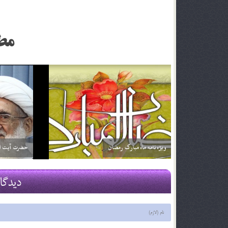
مط
تاثير و ن
حضرت عیسی علیه السلام
21 دی 96
16 فروردین 95
دیدگا