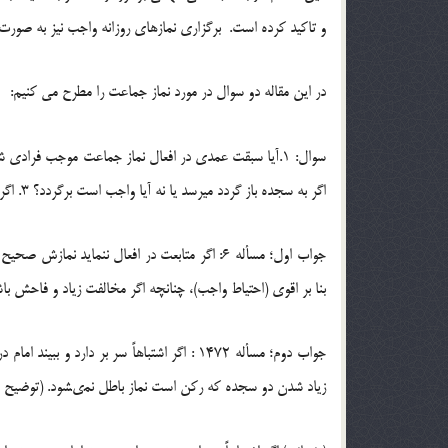
و تاکید کرده است. برگزاری نمازهای روزانه واجب نیز به صورت
در این مقاله دو سوال در مورد نماز جماعت را مطرح می کنیم:
اگر به سجده باز گردد میرسد یا نه آیا واجب است برگردد؟ 3. اگر سهوا فعل را زودتر از امام انجام دهد و عمداً باز نگردد فرادی می شود؟
جواب اول؛ مسأله 6: اگر متابعت در افعال ننما
بنا بر اقوى (احتیاط واجب)، چنانچه اگر مخالفت زیاد و فاحش باشد
جواب دوم؛ مسأله 1472 : اگر اشتباهاً سر بر د
زیاد شدن دو سجده که رکن است نماز باطل نمى‏شود. (توضیح المسائل 