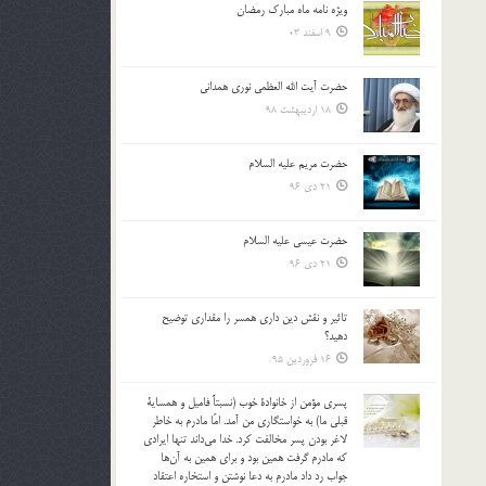
ویژه نامه ماه مبارک رمضان
بالا
9 اسفند 03
و
پایین
استفاده
حضرت آیت الله العظمی نوری همدانی
کنید.
18 اردیبهشت 98
حضرت مریم علیه السلام
21 دی 96
حضرت عیسی علیه السلام
21 دی 96
تاثير و نقش دين داري همسر را مقداري توضيح
دهيد؟
16 فروردین 95
پسري مؤمن از خانوادة خوب (نسبتاً فاميل و همساية
قبلي ما) به خواستگاري من آمد. امّا مادرم به خاطر
لاغر بودن پسر مخالفت كرد. خدا مي‌داند تنها ايرادي
كه مادرم گرفت همين بود و براي همين به آن‌ها
جواب رد داد مادرم به دعا نوشتن و استخاره اعتقاد