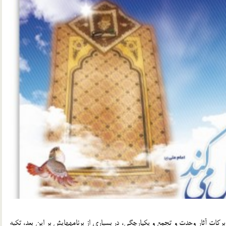
‏برکات آثار وحدت و تجمع و یکپارچگی، در بسیاری از برنامه‏هایش ‏بر این بعد، تکیه