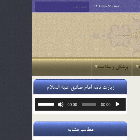
جمعه , 16 مرداد 1405
پزشکی و سلامت
زیارت نامه امام صادق علیه السلام
پخش‌کننده
برای
00:00
00:00
صوت
افزایش
یا
کاهش
صدا
مطالب مشابه
از
کلیدهای