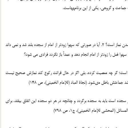
 جماعت و گروهی، یکی از این برنامه‏هاست.
سوال: 1.آیا سبقت عمدی در افعال نماز جماعت موجب فرادی شدن نماز است؟ 2. آیا در صورتی که سهوا زودتر از امام از سجده بلند شد و نمی داند
ید نمازش صحیح است؛ گر چه معصیت کرده، بلى اگر در حال قرائت رکوع کند نمازش صحیح نیست
 جماعتش باطل مى‏شود. (نجاة العباد (للإمام الخمینی)، ص 148)
ارد و ببیند امام در سجده است باید به سجده برگردد و چنانچه در هر دو سجده این اتفاق بیفتد، براى
(المحشى للإمام الخمینی)، ج‏1، ص 798)