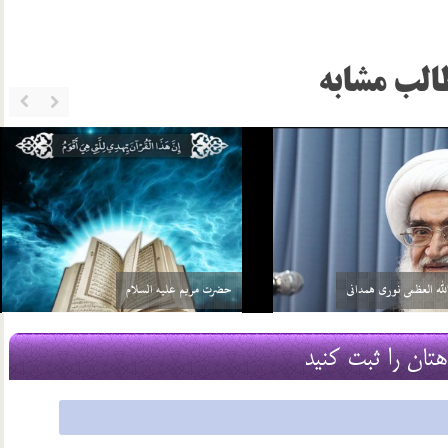
الب مشابه
پسري مؤمن از خانوادة خوب (نسبتاً فاميل و همساية
قبلي ما) به خواستگاري من آمد. امّا مادرم به خاطر
لاغر بودن پسر مخالفت كرد. خدا مي‌داند تنها ايرادي
كه مادرم گرفت همين بود و براي همين به آن‌ها
قش دين داري همسر را مقداري توضيح
جواب رد داد مادرم به دعا نوشتن و استخاره اعتقاد
دهيد؟
دارد و…
16 فروردین 95
هتان را ثبت کنید