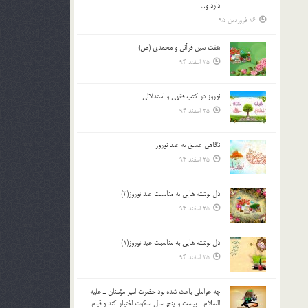
دارد و…
16 فروردین 95
هفت سین قرآنی و محمدی (ص)
25 اسفند 94
نوروز در كتب فقهى و استدلالى‏
25 اسفند 94
نگاهى عميق به عيد نوروز
25 اسفند 94
دل نوشته هایی به مناسبت عید نوروز(2)
25 اسفند 94
دل نوشته هایی به مناسبت عید نوروز(1)
25 اسفند 94
چه عواملي باعث شده بود حضرت امير مؤمنان ـ عليه
السلام ـ بيست و پنج سال سکوت اختيار کند و قيام