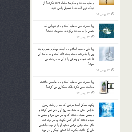
بر عليه خلافت و حکومت خلفاء ثلاثه نکردند؟ از
ديدگاه نهج البلاغه با تفصيل پاسخ دهيد.
27 بهمن 94
چرا حضرت علي ـ عليه السلام ـ در شورايي كه
عثمان را به خلافت برگزيدند، عضويت داشت؟
27 بهمن 94
چرا علي ـ عليه السلام ـ با اينكه ابوبكر و عمر ولايت
وي را نپذيرفتند، دست بيعت داده است و به امامت آن
ها اقتدا نموده و وجوهي را از آن ها دريافت مي
نموده؟
27 بهمن 94
چرا حضرت علي ـ عليه السلام ـ با غاصبين خلافت
مخالفت علني نکرد، بلكه همكاري مي کردند؟
27 بهمن 94
چگونه ممكن است مردمي كه بعد از رحلت رسول
خدا(ص) حتی به مدت سه روز او را دفن نمي كردند و
یا بعضي عقيده داشتند كه پيامبر نمي ميرد و بعضي ها
عقيده داشتند كه اگر كسي بگويد: پيامبر فوت شده
كافر است، چنین مردمی دستور او را در مورد جانشيني
علي (ع) ناديده بگيرند، اما دستور ابوبكر را در مورد