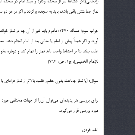
(زنجانى):اگر اشتباهاً سر از سجده بردارد و ببیند امام در سجده
نماز جماعتش باقى باشد، باید به سجده برگردد و اگر در هر دو
جواب سوم؛ مسأله 1470: مأموم باید غیر از آن چ
آورد. و اگر عمداً پیش از امام یا مدتى بعد از امام انجام دهد
عقب بیفتد بنا بر احتیاط واجب باید نماز را تمام کند و دوباره
للإمام الخمینی)، ج‏1، ص: 796)
سوال: آیا نماز جماعت بدون حضور قلب، بالاتر از نماز فرادای 
برای بررسی هر پدیده‌ای می‌توان آن‌را از جهات مختلفی مورد 
مورد بررسی قرار می‌گیرد.
الف. فردی