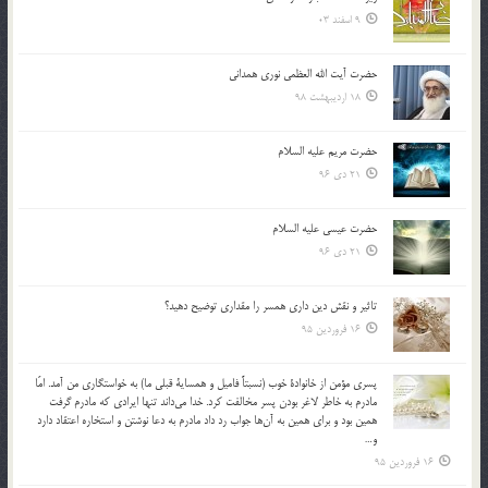
9 اسفند 03
حضرت آیت الله العظمی نوری همدانی
18 اردیبهشت 98
حضرت مریم علیه السلام
21 دی 96
حضرت عیسی علیه السلام
21 دی 96
تاثير و نقش دين داري همسر را مقداري توضيح دهيد؟
16 فروردین 95
پسري مؤمن از خانوادة خوب (نسبتاً فاميل و همساية قبلي ما) به خواستگاري من آمد. امّا
مادرم به خاطر لاغر بودن پسر مخالفت كرد. خدا مي‌داند تنها ايرادي كه مادرم گرفت
همين بود و براي همين به آن‌ها جواب رد داد مادرم به دعا نوشتن و استخاره اعتقاد دارد
و…
16 فروردین 95