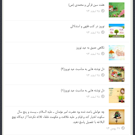
هفت سین قرآنی و محمدی (ص)
25 اسفند 94
نوروز در كتب فقهى و استدلالى‏
25 اسفند 94
نگاهى عميق به عيد نوروز
25 اسفند 94
دل نوشته هایی به مناسبت عید نوروز(2)
25 اسفند 94
دل نوشته هایی به مناسبت عید نوروز(1)
25 اسفند 94
چه عواملي باعث شده بود حضرت امير مؤمنان ـ عليه السلام ـ بيست و پنج سال
سکوت اختيار کند و قيام بر عليه خلافت و حکومت خلفاء ثلاثه نکردند؟ از ديدگاه نهج
البلاغه با تفصيل پاسخ دهيد.
27 بهمن 94