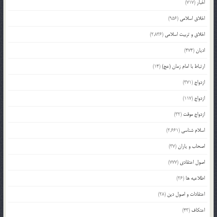
اخبار
(717)
اخلاق اسلامی
(956)
اخلاق و تربیت اسلامی
(2,836)
ادیان
(474)
ارتباط با امام زمان (عج)
(14)
ازدواج
(371)
ازدواج
(117)
ازدواج موقت
(32)
اسلام شناسی
(2,661)
اصحاب و یاران
(37)
اصول اعتقادی
(777)
اطلاعیه ها
(26)
اعتقادات و اصول دین
(28)
اعتکاف
(43)