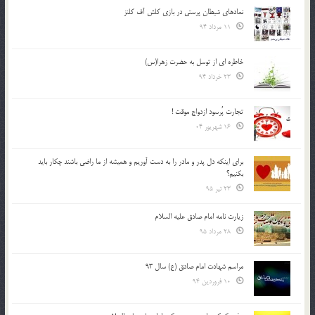
نمادهای شیطان پرستی در بازی کلش آف کلنز
11 مرداد 94
خاطره ای از توسل به حضرت زهرا(س)
23 خرداد 94
تجارت پُرسود ازدواج موقت !
16 شهریور 04
براي اينكه دل پدر و مادر را به دست آوريم و هميشه از ما راضي باشند چكار بايد
بكنيم؟
23 تیر 95
زیارت نامه امام صادق علیه السلام
28 مرداد 95
مراسم شهادت امام صادق (ع) سال 93
10 فروردین 94