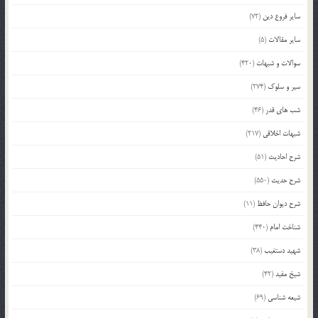
سایر فروع دین
(72)
سایر مقالات
(5)
سوالات و شبهات
(420)
سیر و سلوک
(274)
شب های قدر
(46)
شبهات اخلاقی
(217)
شرح احادیث
(51)
شرح حدیث
(550)
شرح دیوان حافظ
(11)
شناخت امام
(440)
شهید دستغیب
(38)
شیخ مفید
(42)
شیعه شناسی
(69)