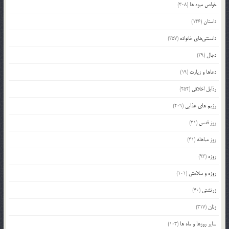
خواص میوه ها
(308)
داستان
(146)
دانستنی‌های خانواده
(357)
دجال
(29)
دعاها و زیارت
(19)
رذایل اخلاقی
(252)
رژیم های غذایی
(209)
روز قدس
(31)
روز مباهله
(41)
روزه
(93)
روزه و سلامتی
(101)
زرتشتی
(40)
زنان
(317)
سایر روزها و ماه ها
(103)