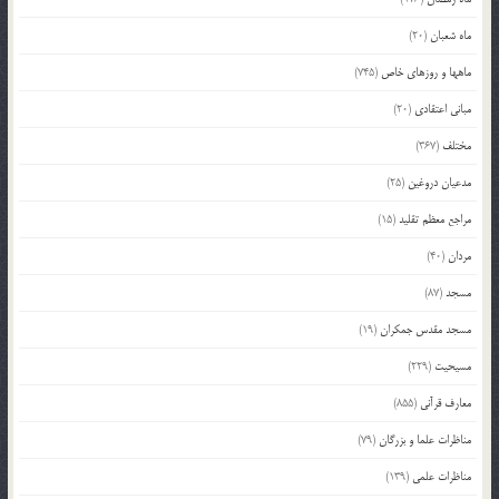
ماه شعبان
(20)
ماهها و روزهای خاص
(745)
مبانی اعتقادی
(20)
مختلف
(367)
مدعیان دروغین
(25)
مراجع معظم تقلید
(15)
مردان
(40)
مسجد
(87)
مسجد مقدس جمکران
(19)
مسیحیت
(229)
معارف قرآنی
(855)
مناظرات علما و بزرگان
(79)
مناظرات علمی
(139)