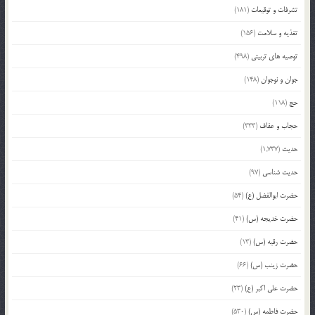
تشرفات و توقیعات
(181)
تغذیه و سلامت
(156)
توصیه های تربیتی
(498)
جوان و نوجوان
(148)
حج
(118)
حجاب و عفاف
(333)
حدیث
(1,737)
حدیث شناسی
(97)
حضرت ابوالفضل (ع)
(54)
حضرت خدیجه (س)
(41)
حضرت رقیه (س)
(13)
حضرت زینب (س)
(66)
حضرت علی اکبر (ع)
(23)
حضرت فاطمه (س)
(530)