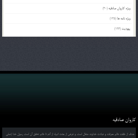
ویژه کاروان صادقیه
(30)
ویژه نامه ها
(135)
یهودیت
(194)
کاروان صادقیه
هدف از خلقت عالم معرفت و عبادت خداوند متعال است, و غرض از بعثت انبیاء از آدم تا خاتم تحقق آن است, رسول خدا (صلی