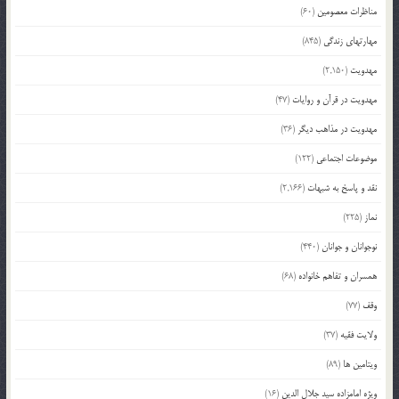
مناظرات معصومین
(60)
مهارتهای زندگی
(845)
مهدویت
(2,150)
مهدویت در قرآن و روایات
(47)
مهدویت در مذاهب دیگر
(36)
موضوعات اجتماعی
(122)
نقد و پاسخ به شبهات
(2,166)
نماز
(225)
نوجوانان و جوانان
(440)
همسران و تفاهم خانواده
(68)
وقف
(77)
ولایت فقیه
(37)
ویتامین ها
(89)
ویژه امامزاده سید جلال الدین
(16)