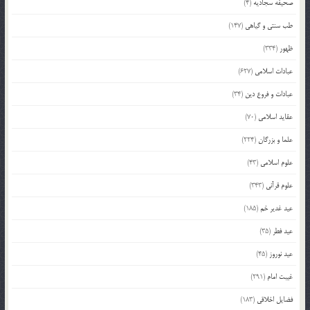
صحیفه سجادیه
(4)
طب سنتی و گیاهی
(147)
ظهور
(334)
عبادات اسلامی
(627)
عبادات و فروع دین
(34)
عقاید اسلامی
(70)
علما و بزرگان
(224)
علوم اسلامی
(43)
علوم قرآنی
(343)
عید غدیر خم
(185)
عید فطر
(35)
عید نوروز
(45)
غیبت امام
(291)
فضایل اخلاقی
(183)