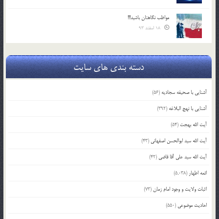
مواظب نگاهتان باشید!!!
18 اسفند 93
دسته بندی های سایت
آشنایی با صحیفه سجادیه
(56)
آشنایی با نهج البلاغه
(392)
آیت الله بهجت
(54)
آیت الله سید ابوالحسن اصفهانی
(43)
آیت الله سید علی آقا قاضی
(42)
ائمه اطهار
(5,038)
اثبات ولایت و وجود امام زمان
(73)
احادیث موضوعی
(550)