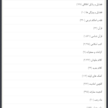
فضایل و رذایل اخلاقی
(168)
فضایل و ویژگی ها
(10)
فقه و احکام شرعی
(340)
قرآن
(23)
قرآن شناسی
(1,861)
کتب اسلامی
(2,295)
کرامات و معجزات
(9)
کلام جاودان
(2,293)
کلام جدید
(34)
کمک های اولیه
(116)
گلچین احادیث
(372)
گنجینه معارف
(495)
ماه رجب
(20)
ماه رمضان
(176)