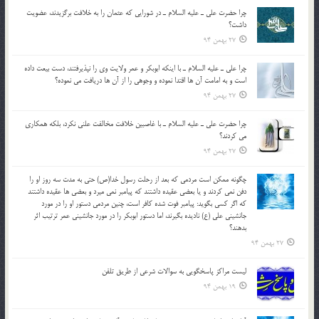
چرا حضرت علي ـ عليه السلام ـ در شورايي كه عثمان را به خلافت برگزيدند، عضويت
داشت؟
27 بهمن 94
چرا علي ـ عليه السلام ـ با اينكه ابوبكر و عمر ولايت وي را نپذيرفتند، دست بيعت داده
است و به امامت آن ها اقتدا نموده و وجوهي را از آن ها دريافت مي نموده؟
27 بهمن 94
چرا حضرت علي ـ عليه السلام ـ با غاصبين خلافت مخالفت علني نکرد، بلكه همكاري
مي کردند؟
27 بهمن 94
چگونه ممكن است مردمي كه بعد از رحلت رسول خدا(ص) حتی به مدت سه روز او را
دفن نمي كردند و یا بعضي عقيده داشتند كه پيامبر نمي ميرد و بعضي ها عقيده داشتند
كه اگر كسي بگويد: پيامبر فوت شده كافر است، چنین مردمی دستور او را در مورد
جانشيني علي (ع) ناديده بگيرند، اما دستور ابوبكر را در مورد جانشيني عمر ترتیب اثر
بدهند؟
27 بهمن 94
لیست مراکز پاسخگویی به سوالات شرعی از طریق تلفن
19 بهمن 94