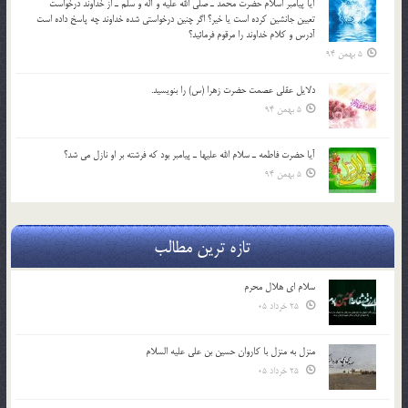
آيا پيامبر اسلام حضرت محمد ـ صلي الله عليه و آله و سلم ـ از خداوند درخواست
تعيين جانشين کرده است يا خير؟ اگر چنين درخواستي شده خداوند چه پاسخ داده است
آدرس و کلام خداوند را مرقوم فرمائيد؟
5 بهمن 94
دلايل عقلي عصمت حضرت زهرا (س) را بنويسيد.
5 بهمن 94
آيا حضرت فاطمه ـ سلام الله عليها ـ پيامبر بود كه فرشته بر او نازل مي شد؟
5 بهمن 94
تازه ترین مطالب
سلام ای هلال محرم
25 خرداد 05
منزل به منزل با کاروان حسین بن علی علیه السلام
25 خرداد 05