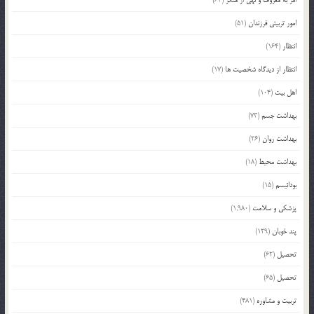
امر به معروف و نهی از منکر
(63)
امور تربیتی فرزندان
(51)
انتظار
(164)
انتظار از دیدگاه شخصیت ها
(17)
اهل بیت
(104)
بهداشت جسم
(73)
بهداشت روان
(26)
بهداشت محیط
(18)
بودائیسم
(15)
پزشکی و سلامت
(1,980)
پند خوبان
(129)
تحصیل
(62)
تحصیل
(65)
تربیت و مشاوره
(481)