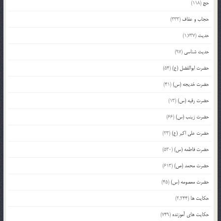
حج
(118)
حجاب و عفاف
(333)
حدیث
(1,737)
حدیث شناسی
(97)
حضرت ابوالفضل (ع)
(54)
حضرت خدیجه (س)
(41)
حضرت رقیه (س)
(13)
حضرت زینب (س)
(66)
حضرت علی اکبر (ع)
(23)
حضرت فاطمه (س)
(530)
حضرت محمد (ص)
(613)
حضرت معصومه (س)
(45)
حکایت ها
(2,244)
حکایت های آموزنده
(749)