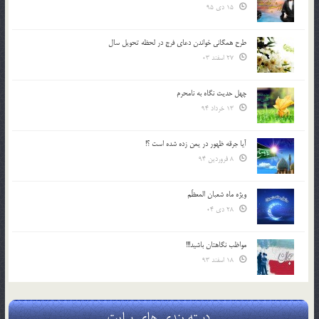
15 دی 95
طرح همگانی خواندن دعای فرج در لحظه تحویل سال
27 اسفند 03
چهل حدیث نگاه به نامحرم
13 خرداد 94
آیا جرقه ظهور در یمن زده شده است ؟!
8 فروردین 94
ویژه ماه شعبان المعظّم
28 دی 04
مواظب نگاهتان باشید!!!
18 اسفند 93
دسته بندی های سایت