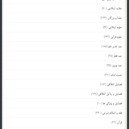
عقاید اسلامی
(70)
علما و بزرگان
(224)
علوم اسلامی
(43)
علوم قرآنی
(343)
عید غدیر خم
(185)
عید فطر
(35)
عید نوروز
(45)
غیبت امام
(291)
فضایل اخلاقی
(183)
فضایل و رذایل اخلاقی
(168)
فضایل و ویژگی ها
(10)
فقه و احکام شرعی
(340)
قرآن
(23)