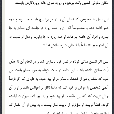
مكان نمازش غصبی باشد بپرهیزد و رو به سوی خانه پروردگارش بایستد.
این عمل به خصوص كه انسان آن را در هر روز پنج بار به جا بیاورد و همه
عمر ادامه دهد و مخصوصاً اگر آن را همه روزه در جامعه ای صالح به جا
بیاورد و افراد آن جامعه نیز مانند او همه روزه به جا بیاورند و مثل او نسبت به
آن اهتمام بورزند طبعاً با گناهان كبیره سازش ندارند
پس اگر انسان مدتی كوتاه بر نماز خود پایداری كند و در انجام آن تا حدّی
نیّت صادق داشته باشد، این ادامه در مدت كوتاه به طور مسلّم باعث می
شود كه ملكه پرهیز از فحشاء و منكر در او پیدا شود، به طوری كه اگر فرضاً
آدمی شخصی را موكّل بر خود كند كه دائماً ناظر بر احوالش باشد و او را آن
چنان تربیت كند كه این ملكه در او پیدا شود و به زیور ادب عبوّدیت آراسته
گردد، قطعاً تربیت او مۆثرتر از تربیت نماز نیست و به بیش از آن مقدار كه
نماز به ریاضت وادارش می كند وادار نخواهد كرد.