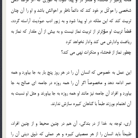
ملكه پرهیز از فحشاء و منكر در او پیدا شود، به طوری كه اگر فرضاً آدمی
شخصی را موكّل بر خود كند كه دائماً ناظر بر احوالش باشد و او را آن چنان
تربیت كند كه این ملكه در او پیدا شود و به زیور ادب عبوّدیت آراسته گردد،
قطعاً تربیت او مۆثرتر از تربیت نماز نیست و به بیش از آن مقدار كه نماز به
ریاضت وادارش می كند وادار نخواهد كرد
چطور نماز از فحشاء و منكرات نهی می كند؟
این عمل به خصوص كه انسان آن را در هر روز پنج بار به جا بیاورد و همه
عمر ادامه دهد و مخصوصاً اگر آن را همه روزه در جامعه ای صالح به جا
بیاورد و افراد آن جامعه نیز مانند او همه روزه به جا بیاورند و مثل او نسبت به
آن اهتمام بورزند طبعاً با گناهان كبیره سازش ندارند.
آری، توجه به خدا از در بندگی، آن هم در چنین محیط و از چنین افراد،
طبیعتاً باید انسان را از هر معصیتی كبیره و هر عملی كه ذوق دینی آن را