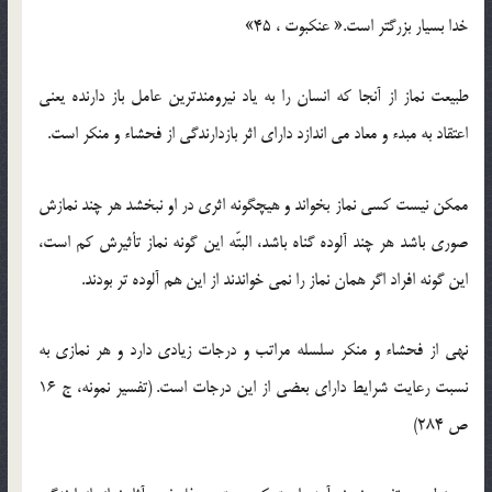
خدا بسیار بزرگتر است.« عنكبوت ، 45»
طبیعت نماز از آنجا كه انسان را به یاد نیرومندترین عامل باز دارنده یعنی
اعتقاد به مبدء و معاد می اندازد دارای اثر بازدارندگی از فحشاء و منكر است.
ممكن نیست كسی نماز بخواند و هیچگونه اثری در او نبخشد هر چند نمازش
صوری باشد هر چند آلوده گناه باشد، البتّه این گونه نماز تأثیرش كم است،
این گونه افراد اگر همان نماز را نمی خواندند از این هم آلوده تر بودند.
نهی از فحشاء و منكر سلسله مراتب و درجات زیادی دارد و هر نمازی به
نسبت رعایت شرایط دارای بعضی از این درجات است. (تفسیر نمونه، ج 16
ص 284)