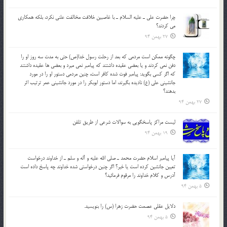
چرا حضرت علي ـ عليه السلام ـ با غاصبين خلافت مخالفت علني نکرد، بلكه همكاري
مي کردند؟
27 بهمن 94
چگونه ممكن است مردمي كه بعد از رحلت رسول خدا(ص) حتی به مدت سه روز او را
دفن نمي كردند و یا بعضي عقيده داشتند كه پيامبر نمي ميرد و بعضي ها عقيده داشتند
كه اگر كسي بگويد: پيامبر فوت شده كافر است، چنین مردمی دستور او را در مورد
جانشيني علي (ع) ناديده بگيرند، اما دستور ابوبكر را در مورد جانشيني عمر ترتیب اثر
بدهند؟
27 بهمن 94
لیست مراکز پاسخگویی به سوالات شرعی از طریق تلفن
19 بهمن 94
آيا پيامبر اسلام حضرت محمد ـ صلي الله عليه و آله و سلم ـ از خداوند درخواست
تعيين جانشين کرده است يا خير؟ اگر چنين درخواستي شده خداوند چه پاسخ داده است
آدرس و کلام خداوند را مرقوم فرمائيد؟
5 بهمن 94
دلايل عقلي عصمت حضرت زهرا (س) را بنويسيد.
5 بهمن 94