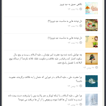
نگاهى عميق به عيد نوروز
25 اسفند 94
دل نوشته هایی به مناسبت عید نوروز(2)
25 اسفند 94
دل نوشته هایی به مناسبت عید نوروز(1)
25 اسفند 94
چه عواملي باعث شده بود حضرت امير مؤمنان ـ عليه السلام ـ بيست و پنج سال
سکوت اختيار کند و قيام بر عليه خلافت و حکومت خلفاء ثلاثه نکردند؟ از ديدگاه نهج
البلاغه با تفصيل پاسخ دهيد.
27 بهمن 94
چرا حضرت علي ـ عليه السلام ـ در شورايي كه عثمان را به خلافت برگزيدند، عضويت
داشت؟
27 بهمن 94
چرا علي ـ عليه السلام ـ با اينكه ابوبكر و عمر ولايت وي را نپذيرفتند، دست بيعت داده
است و به امامت آن ها اقتدا نموده و وجوهي را از آن ها دريافت مي نموده؟
27 بهمن 94