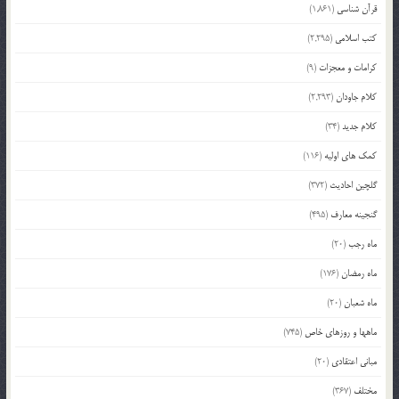
قرآن شناسی
(1,861)
کتب اسلامی
(2,295)
کرامات و معجزات
(9)
کلام جاودان
(2,293)
کلام جدید
(34)
کمک های اولیه
(116)
گلچین احادیث
(372)
گنجینه معارف
(495)
ماه رجب
(20)
ماه رمضان
(176)
ماه شعبان
(20)
ماهها و روزهای خاص
(745)
مبانی اعتقادی
(20)
مختلف
(367)