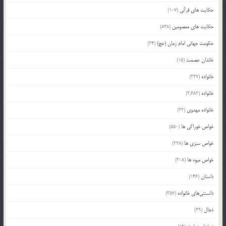
حکایت های قرآنی
(107)
حکایت های معصومین
(838)
حکومت جهانی امام زمان (عج)
(24)
خاندان عصمت
(15)
خانواده
(227)
خانواده
(2,682)
خانواده مهدوی
(22)
خواص خوراکی ها
(550)
خواص سبزی ها
(228)
خواص میوه ها
(308)
داستان
(146)
دانستنی‌های خانواده
(357)
دجال
(29)