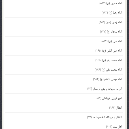
امام حسین (ع)
(847)
امام رضا (ع)
(182)
امام زمان (عج)
(583)
امام سجاد (ع)
(227)
امام علی (ع)
(894)
امام علی النقی (ع)
(165)
امام محمد باقر (ع)
(165)
امام محمد تقی (ع)
(146)
امام موسی کاظم (ع)
(152)
امر به معروف و نهی از منکر
(63)
امور تربیتی فرزندان
(51)
انتظار
(164)
انتظار از دیدگاه شخصیت ها
(17)
اهل بیت
(104)