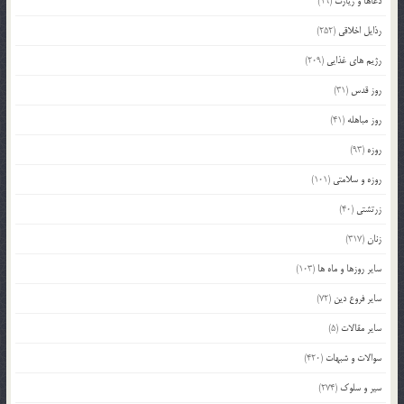
دعاها و زیارت
(19)
رذایل اخلاقی
(252)
رژیم های غذایی
(209)
روز قدس
(31)
روز مباهله
(41)
روزه
(93)
روزه و سلامتی
(101)
زرتشتی
(40)
زنان
(317)
سایر روزها و ماه ها
(103)
سایر فروع دین
(72)
سایر مقالات
(5)
سوالات و شبهات
(420)
سیر و سلوک
(274)