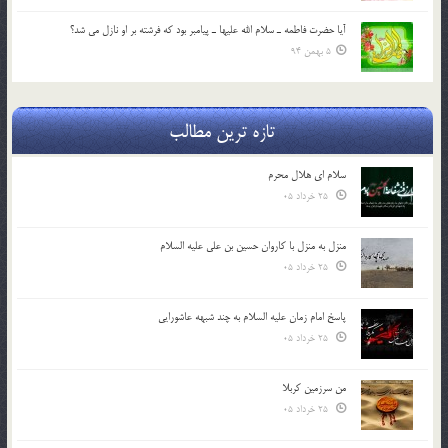
آيا حضرت فاطمه ـ سلام الله عليها ـ پيامبر بود كه فرشته بر او نازل مي شد؟
5 بهمن 94
تازه ترین مطالب
سلام ای هلال محرم
25 خرداد 05
منزل به منزل با کاروان حسین بن علی علیه السلام
25 خرداد 05
پاسخ امام زمان علیه السلام به چند شبهه عاشورایی
25 خرداد 05
من سرزمین کربلا
25 خرداد 05