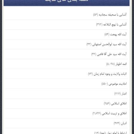
آشنایی با صحیفه سجادیه
(56)
آشنایی با نهج البلاغه
(392)
آیت الله بهجت
(54)
آیت الله سید ابوالحسن اصفهانی
(43)
آیت الله سید علی آقا قاضی
(42)
ائمه اطهار
(5,038)
اثبات ولایت و وجود امام زمان
(73)
احادیث موضوعی
(550)
اخبار
(717)
اخلاق اسلامی
(956)
اخلاق و تربیت اسلامی
(2,836)
ادیان
(474)
ارتباط با امام زمان (عج)
(14)