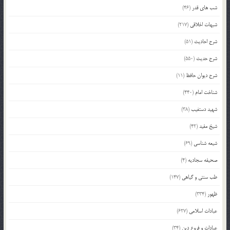
شب های قدر
(46)
شبهات اخلاقی
(217)
شرح احادیث
(51)
شرح حدیث
(550)
شرح دیوان حافظ
(11)
شناخت امام
(440)
شهید دستغیب
(38)
شیخ مفید
(42)
شیعه شناسی
(69)
صحیفه سجادیه
(4)
طب سنتی و گیاهی
(147)
ظهور
(334)
عبادات اسلامی
(627)
عبادات و فروع دین
(34)