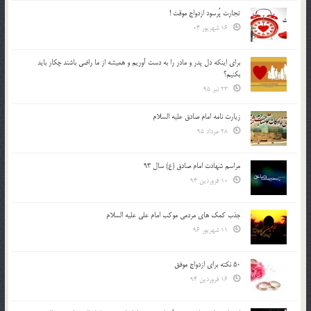
تجارت پُرسود ازدواج موقت !
16 شهریور 04
براي اينكه دل پدر و مادر را به دست آوريم و هميشه از ما راضي باشند چكار بايد
بكنيم؟
23 تیر 95
زیارت نامه امام صادق علیه السلام
28 مرداد 95
مراسم شهادت امام صادق (ع) سال 93
10 فروردین 94
جذب کمک های مردمی موکب امام علی علیه السلام
11 شهریور 96
50 نکته برای ازدواج موفق
16 فروردین 94