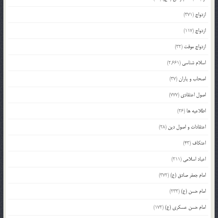
ازدواج
(371)
ازدواج
(117)
ازدواج موقت
(32)
اسلام شناسی
(2,661)
اصحاب و یاران
(37)
اصول اعتقادی
(777)
اطلاعیه ها
(26)
اعتقادات و اصول دین
(28)
اعتکاف
(43)
اعیاد اسلامی
(211)
امام جعفر صادق (ع)
(372)
امام حسن (ع)
(233)
امام حسن عسکری (ع)
(172)