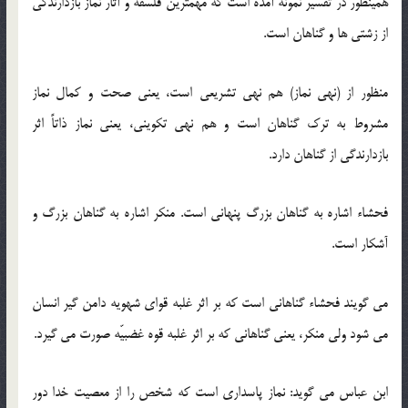
همینطور در تفسیر نمونه آمده است که مهمترین فلسفه و آثار نماز بازدارندگی
از زشتی ها و گناهان است.
منظور از (نهی نماز) هم نهی تشریعی است، یعنی صحت و كمال نماز
مشروط به ترك گناهان است و هم نهی تكوینی، یعنی نماز ذاتاً اثر
بازدارندگی از گناهان دارد.
فحشاء اشاره به گناهان بزرگ پنهانی است. منكر اشاره به گناهان بزرگ و
آشكار است.
می گویند فحشاء گناهانی است كه بر اثر غلبه قوای شهویه دامن گیر انسان
می شود ولی منكر، یعنی گناهانی كه بر اثر غلبه قوه غضبیّه صورت می گیرد.
ابن عباس می گوید: نماز پاسداری است كه شخص را از معصیت خدا دور