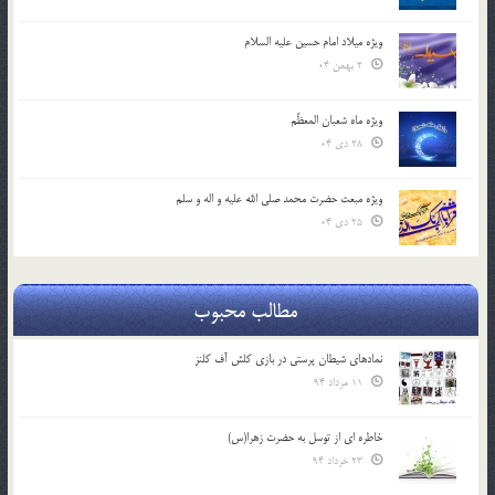
ویژه میلاد امام حسین علیه السلام
2 بهمن 04
ویژه ماه شعبان المعظّم
28 دی 04
ویژه مبعث حضرت محمد صلی الله علیه و اله و سلم
25 دی 04
مطالب محبوب
نمادهای شیطان پرستی در بازی کلش آف کلنز
11 مرداد 94
خاطره ای از توسل به حضرت زهرا(س)
23 خرداد 94