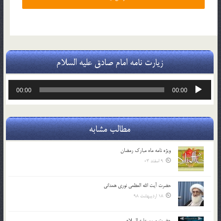
زیارت نامه امام صادق علیه السلام
پخش‌کننده
00:00
00:00
صوت
مطالب مشابه
ویژه نامه ماه مبارک رمضان
9 اسفند 03
حضرت آیت الله العظمی نوری همدانی
18 اردیبهشت 98
حضرت مریم علیه السلام