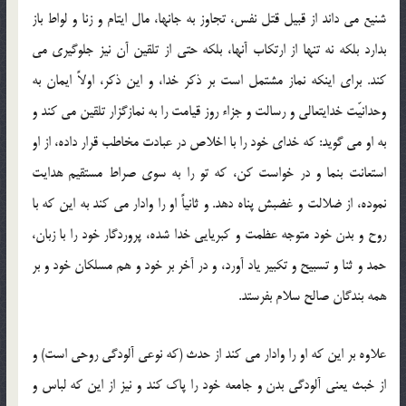
شنیع می داند از قبیل قتل نفس، تجاوز به جانها، مال ایتام و زنا و لواط باز
بدارد بلكه نه تنها از ارتكاب آنها، بلكه حتی از تلقین آن نیز جلوگیری می
كند. برای اینكه نماز مشتمل است بر ذكر خدا، و این ذكر، اولاً ایمان به
وحدانیّت خدایتعالی و رسالت و جزاء روز قیامت را به نمازگزار تلقین می كند و
به او می گوید: كه خدای خود را با اخلاص در عبادت مخاطب قرار داده، از او
استعانت بنما و در خواست كن، كه تو را به سوی صراط مستقیم هدایت
نموده، از ضلالت و غضبش پناه دهد. و ثانیاً او را وادار می كند به این كه با
روح و بدن خود متوجه عظمت و كبریایی خدا شده، پروردگار خود را با زبان،
حمد و ثنا و تسبیح و تكبیر یاد آورد، و در آخر بر خود و هم مسلكان خود و بر
همه بندگان صالح سلام بفرستد.
علاوه بر این كه او را وادار می كند از حدث (كه نوعی آلودگی روحی است) و
از خبث یعنی آلودگی بدن و جامعه خود را پاك كند و نیز از این كه لباس و