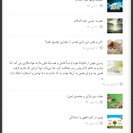
21 دی 96
حضرت عیسی علیه السلام
21 دی 96
تاثير و نقش دين داري همسر را مقداري توضيح دهيد؟
16 فروردین 95
پسري مؤمن از خانوادة خوب (نسبتاً فاميل و همساية قبلي ما) به خواستگاري من آمد. امّا
مادرم به خاطر لاغر بودن پسر مخالفت كرد. خدا مي‌داند تنها ايرادي كه مادرم گرفت
همين بود و براي همين به آن‌ها جواب رد داد مادرم به دعا نوشتن و استخاره اعتقاد دارد
و…
16 فروردین 95
هفت سین قرآنی و محمدی (ص)
25 اسفند 94
نوروز در كتب فقهى و استدلالى‏
25 اسفند 94