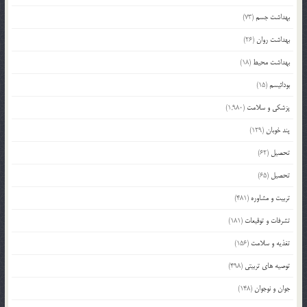
بهداشت جسم
(73)
بهداشت روان
(26)
بهداشت محیط
(18)
بودائیسم
(15)
پزشکی و سلامت
(1,980)
پند خوبان
(129)
تحصیل
(62)
تحصیل
(65)
تربیت و مشاوره
(481)
تشرفات و توقیعات
(181)
تغذیه و سلامت
(156)
توصیه های تربیتی
(498)
جوان و نوجوان
(148)