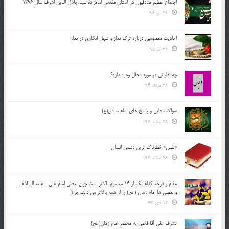
اجتماع عظیم صادقیون در آستان مقدس امامزاده سید جلال الدین اشرف سال 1396
29 تیر 96
احادیث معصومین درباره ترک نماز و سهل انگاری در نماز
29 آذر 95
چه نظراتی در مورد دجال وجود دارد؟
28 مرداد 94
سوالات طبی و پاسخ های امام صادق(ع)
28 اسفند 93
«نفس» خطرناک ترین دشمن انسان
26 اسفند 93
مقام و درجه كدام يك از 14 معصوم بالاتر است چون بعضي امام علي ـ عليه السلام ـ
و بعضي ها امام زمان (عج) را از همه بالاتر مي دانند چرا؟
12 دی 94
تشرف علي آقا قاضي به محضر امام زمان(عج)