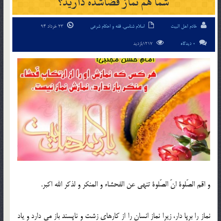
شما هم نماز قضاشده دارید؟
خادم اهل البیت
اسلام شناسی
,
فقه و احکام شرعی
23 خرداد 94
0 دیدگاه
1217بازدید
و اقم الصّلوة انّ الصّلوة تنهی عن الفحشاء و المنكر و لذكر الله اكبر.
نماز را برپا دار، زیرا نماز انسان را از كارهای زشت و ناپسند باز می دارد و یاد