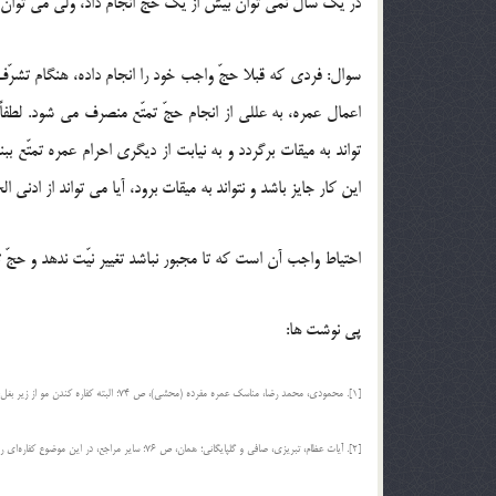
در یک سال نمى توان بیش از یک حج انجام داد، ولى مى توان د
سوال: فردى که قبلا حجّ واجب خود را انجام داده، هنگام تشرّف ب
اعمال عمره، به عللى از انجام حجّ تمتّع منصرف مى شود. لطفاً بفر
تواند به میقات برگردد و به نیابت از دیگرى احرام عمره تمتّع بب
این کار جایز باشد و نتواند به میقات برود، آیا مى تواند از ادنى 
احتیاط واجب آن است که تا مجبور نباشد تغییر نیّت ندهد و حجّ تم
پی نوشت ها:
[1]. محمودى، محمد رضا، مناسک عمره مفرده (محشى)، ص 74؛ البته کفاره کندن مو از زیر بغل، یک گوسفند است؛ همان، ص 73.
[2]. آیات عظام، تبریزی، صافی و گلپایگانی؛ همان، ص 76؛ سایر مراجع، در این موضوع کفاره‌ای را واجب نمی‌دانند.