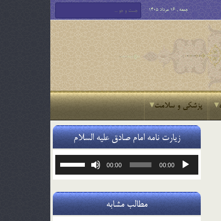
جمعه , 16 مرداد 1405
پزشکی و سلامت
زیارت نامه امام صادق علیه السلام
پخش‌کننده
برای
00:00
00:00
صوت
افزایش
یا
کاهش
صدا
مطالب مشابه
از
کلیدهای