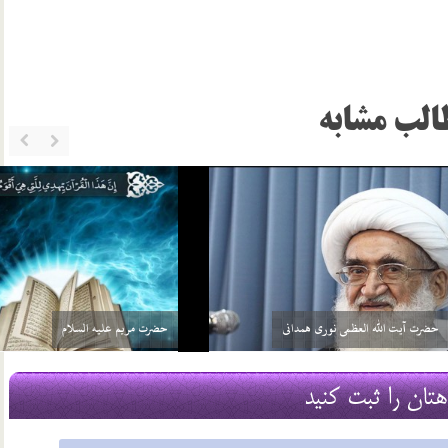
الب مشابه
پسري مؤمن از خانوادة خوب (نسبتاً فاميل و همساية
قبلي ما) به خواستگاري من آمد. امّا مادرم به خاطر
لاغر بودن پسر مخالفت كرد. خدا مي‌داند تنها ايرادي
كه مادرم گرفت همين بود و براي همين به آن‌ها
قش دين داري همسر را مقداري توضيح
جواب رد داد مادرم به دعا نوشتن و استخاره اعتقاد
دهيد؟
دارد و…
16 فروردین 95
هتان را ثبت کنید