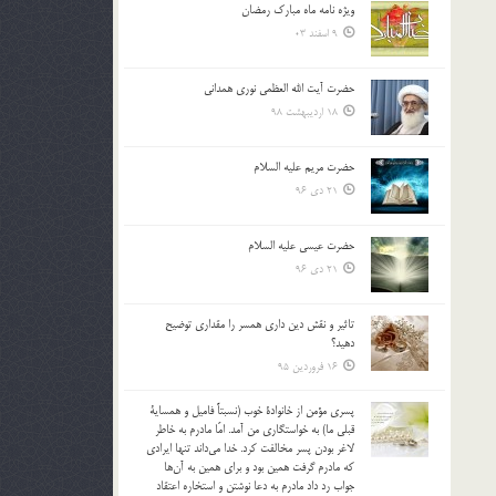
ویژه نامه ماه مبارک رمضان
بالا
9 اسفند 03
و
پایین
استفاده
حضرت آیت الله العظمی نوری همدانی
کنید.
18 اردیبهشت 98
حضرت مریم علیه السلام
21 دی 96
حضرت عیسی علیه السلام
21 دی 96
تاثير و نقش دين داري همسر را مقداري توضيح
دهيد؟
16 فروردین 95
پسري مؤمن از خانوادة خوب (نسبتاً فاميل و همساية
قبلي ما) به خواستگاري من آمد. امّا مادرم به خاطر
لاغر بودن پسر مخالفت كرد. خدا مي‌داند تنها ايرادي
كه مادرم گرفت همين بود و براي همين به آن‌ها
جواب رد داد مادرم به دعا نوشتن و استخاره اعتقاد