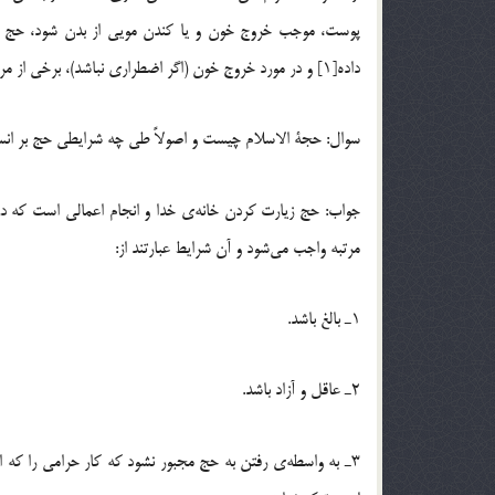
پوست، موجب خروج خون و یا کندن مویی از بدن شود، حج یا ع
داده[1] و در مورد خروج خون (اگر اضطراری نباشد)، برخی از مراجع می‌گویند، بنابر احتیاط یک گوسفند به عنوان کفاره بپردازد.
سوال: حجة الاسلام چیست و اصولاً طی چه شرایطی حج بر انس
جواب: حج زیارت كردن خانه‌ی خدا و انجام اعمالی است كه در 
مرتبه واجب می‌شود و آن شرایط عبارتند از:
1ـ بالغ باشد.
2ـ عاقل و آزاد باشد.
3ـ به واسطه‌ی رفتن به حج مجبور نشود كه كار حرامی را كه 