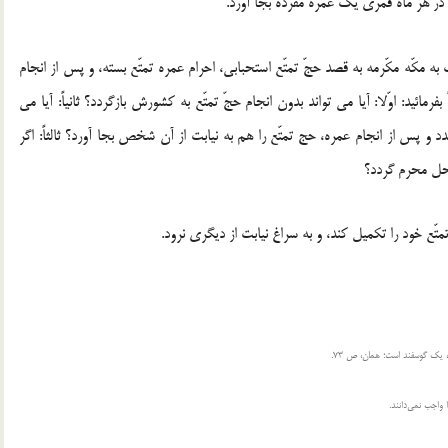
ر هر ماه قمرى یک عمره مفرده بجا آورد.
ه مکّه مکّرمه به قصد حجّ تمتّع استحبابى، احرام عمره تمتّع بسته، و پس از انجام
مائید: اوّلا: آیا مى تواند بدون انجام حجّ تمتّع به کشورش بازگردد؟ ثانیاً: آیا مى
ندد و پس از انجام عمره، حج تمتّع را هم به نیابت از آن شخص بجا آورد؟ ثالثاً: اگر
الحل محرم گردد؟
تّع خود را تکمیل کند، و به سراغ نیابت از دیگرى نرود.