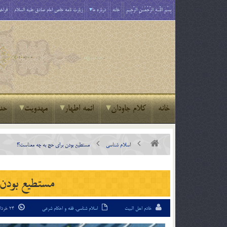
بِسْمِ اللَّـهِ الرَّحْمَـٰنِ الرَّحِيمِ
خانه
درباره ما
زیارت نامه خاص امام صادق علیه السلام
فراخو
خانه
کلام جاودان
ائمه اطهار
مهدویت
حد
اسلام شناسی
مستطیع بودن برای حج به چه معناست؟!
مستطیع بودن 
خادم اهل البیت
اسلام شناسی
,
فقه و احکام شرعی
24 خرداد 94