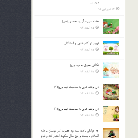
دارد و…
16 فروردین 95
هفت سین قرآنی و محمدی (ص)
25 اسفند 94
نوروز در كتب فقهى و استدلالى‏
25 اسفند 94
نگاهى عميق به عيد نوروز
25 اسفند 94
دل نوشته هایی به مناسبت عید نوروز(2)
25 اسفند 94
دل نوشته هایی به مناسبت عید نوروز(1)
25 اسفند 94
چه عواملي باعث شده بود حضرت امير مؤمنان ـ عليه
السلام ـ بيست و پنج سال سکوت اختيار کند و قيام