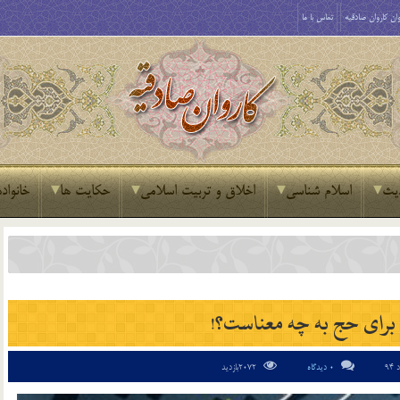
ان کاروان صادقیه
تماس با ما
یث
اسلام شناسی
اخلاق و تربیت اسلامی
حکایت ها
خانواده
برای حج به چه معناست؟!
0 دیدگاه
2072بازدید