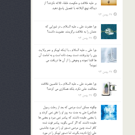
بر عليه خلافت و حکومت خلفاء ثلاثه نکردند؟ از
ديدگاه نهج البلاغه با تفصيل پاسخ دهيد.
27 بهمن 94
چرا حضرت علي ـ عليه السلام ـ در شورايي كه
عثمان را به خلافت برگزيدند، عضويت داشت؟
27 بهمن 94
چرا علي ـ عليه السلام ـ با اينكه ابوبكر و عمر ولايت
وي را نپذيرفتند، دست بيعت داده است و به امامت آن
ها اقتدا نموده و وجوهي را از آن ها دريافت مي
نموده؟
27 بهمن 94
چرا حضرت علي ـ عليه السلام ـ با غاصبين خلافت
مخالفت علني نکرد، بلكه همكاري مي کردند؟
27 بهمن 94
چگونه ممكن است مردمي كه بعد از رحلت رسول
خدا(ص) حتی به مدت سه روز او را دفن نمي كردند و
یا بعضي عقيده داشتند كه پيامبر نمي ميرد و بعضي ها
عقيده داشتند كه اگر كسي بگويد: پيامبر فوت شده
كافر است، چنین مردمی دستور او را در مورد جانشيني
علي (ع) ناديده بگيرند، اما دستور ابوبكر را در مورد