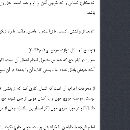
5) مخارج كسانی را كه خرجی آنان بر او واجب است، مثل زن و
باشد.
6) بعد از برگشتن، كسب، یا زراعت، یا عایدی، ملك، یا راه دیگری برای معاش خود داشته باشد تا مجبور نشود به زحمت زندگی كند.
(توضیح المسائل دوازده مرجع، ج2، م2036)
سوال: در ایام حج که شخص مشغول انجام اعمال آن است، اگر ند
آنکه حجش باطل نشده اما بایستی کفاره آن را بدهد؟ در آن صور
از محرمات احرام، آن است که انسان کاری کند که از بدنش خون 
پوست، موجب خروج خون و یا کندن مویی از بدن شود، حج یا ع
داده[1] و در مورد خروج خون (اگر اضطراری نباشد)، برخی از مراجع می‌گویند، بنابر احتیاط یک گوسفند به عنوان کفاره بپردازد.[2]
اما چنان‌چه با خاراندن یا خراشیدن پوست، خونی خارج نگردد یا مو