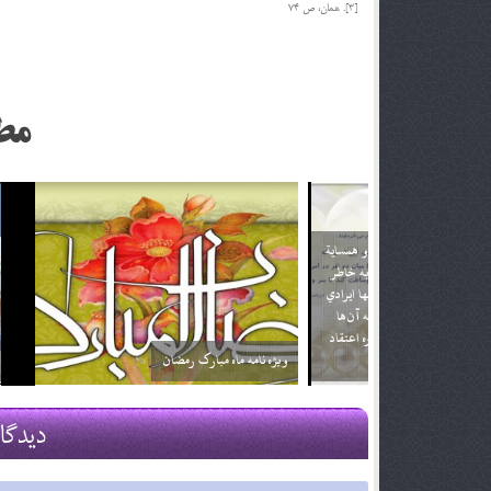
[3]. همان، ص 74
مط
تاثير و ن
حضرت عیسی علیه السلام
21 دی 96
16 فروردین 95
دیدگا