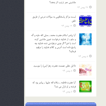
جانشيني عمر ترتیب اثر بدهند؟
27 بهمن 94
لیست مراکز پاسخگویی به سوالات شرعی از طریق
تلفن
19 بهمن 94
آيا پيامبر اسلام حضرت محمد ـ صلي الله عليه و آله
و سلم ـ از خداوند درخواست تعيين جانشين کرده
است يا خير؟ اگر چنين درخواستي شده خداوند چه
پاسخ داده است آدرس و کلام خداوند را مرقوم
فرمائيد؟
5 بهمن 94
دلايل عقلي عصمت حضرت زهرا (س) را بنويسيد.
5 بهمن 94
آيا حضرت فاطمه ـ سلام الله عليها ـ پيامبر بود كه
فرشته بر او نازل مي شد؟
5 بهمن 94