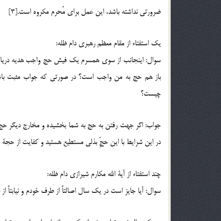
ضرورتی نداشته باشد، این عمل برای مُحرم مکروه است.[3]
یک استفتاء از مقام معظم رهبری دام ظله:
سوال: اینجانب از سوى همسرم یك فیش حج واجب هدیه دریافت ن
باز هم حج به من واجب است؟ در صورتى كه جواب مثبت باشد 
چیست؟
جواب: اگر جهت رفتن به حج به شما بخشیده و مخارج دیگر حجّ را 
در این شرایط با این حجِّ بذلى مستطیع هستید و كفایت از حجة ا
چند استفتاء از آیة الله مکارم شیرازی دام ظله:
سوال: آیا جایز است در یک سال اصالتاً از طرف خودم و نیابتاً 