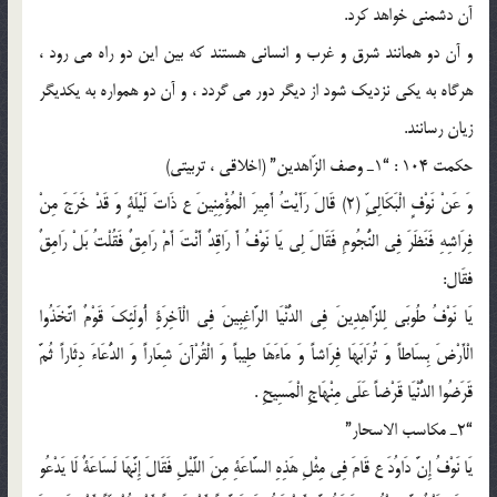
آن دشمنى خواهد كرد.
و آن دو همانند شرق و غرب و انسانى هستند كه بين اين دو راه مى رود ،
هرگاه به يكى نزديك شود از ديگر دور مى گردد ، و آن دو همواره به يكديگر
زيان رسانند.
حكمت 104 : “1ـ وصف الزّاهدين” (اخلاقى ، تربيتى)
وَ عَنْ نَوْفٍ الْبَكَالِيِّ (2) قَالَ رَأَيْتُ أَمِيرَ الْمُؤْمِنِينَ ع ذَاتَ لَيْلَةٍ وَ قَدْ خَرَجَ مِنْ
فِرَاشِهِ فَنَظَرَ فِى النُّجُومِ فَقَالَ لِى يَا نَوْفُ أَ رَاقِدٌ أَنْتَ أَمْ رَامِقٌ فَقُلْتُ بَلْ رَامِقٌ
فقَال:
يَا نَوْفُ طُوبَى لِلزَّاهِدِينَ فِى الدُّنْيَا الرَّاغِبِينَ فِى الْآخِرَةِ أُولَئِكَ قَوْمٌ اتَّخَذُوا
الْأَرْضَ بِسَاطاً وَ تُرَابَهَا فِرَاشاً وَ مَاءَهَا طِيباً وَ الْقُرْآنَ شِعَاراً وَ الدُّعَاءَ دِثَاراً ثُمَّ
قَرَضُوا الدُّنْيَا قَرْضاً عَلَى مِنْهَاجِ الْمَسِيحِ .
“2ـ مكاسب الاسحار”
يَا نَوْفُ إِنَّ دَاوُدَ ع قَامَ فِى مِثْلِ هَذِهِ السَّاعَةِ مِنَ اللَّيْلِ فَقَالَ إِنَّهَا لَسَاعَةٌ لَا يَدْعُو