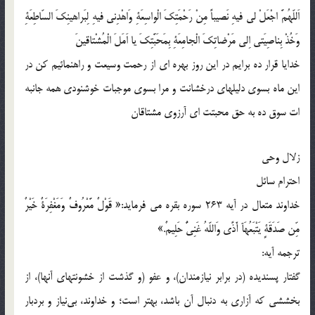
اَللّهُمَّ اجْعَلْ لى فيهِ نَصيباً مِنْ رَحْمَتِكَ الْواسِعَةِ وَاهْدِنى فيهِ لِبَراهينِكَ السّاطِعَةِ
وَخُذْ بِناصِيَتى اِلى مَرْضاتِكَ الْجامِعَةِ بِمَحَبَّتِكَ يا اَمَلَ الْمُشْتاقينَ
خدايا قرار ده برايم در اين روز بهره اى از رحمت وسيعت و راهنمائيم كن در
اين ماه بسوى دليلهاى درخشانت و مرا بسوى موجبات خوشنودى همه جانبه
ات سوق ده به حق محبتت اى آرزوى مشتاقان
زلال وحی
احترام سائل
خداوند متعال در آیه 263 سوره بقره می فرماید:« قَوْلٌ مَّعْرُوفٌ وَمَغْفِرَةٌ خَيْرٌ
مِّن صَدَقَةٍ يَتْبَعُهَآ أَذًى وَاللّهُ غَنِيٌّ حَلِيمٌ.»
ترجمه آیه:
گفتار پسنديده (در برابر نيازمندان)، و عفو (و گذشت از خشونتهاى آنها)، از
بخششى كه آزارى به دنبال آن باشد، بهتر است؛ و خداوند، بى‌نياز و بردبار