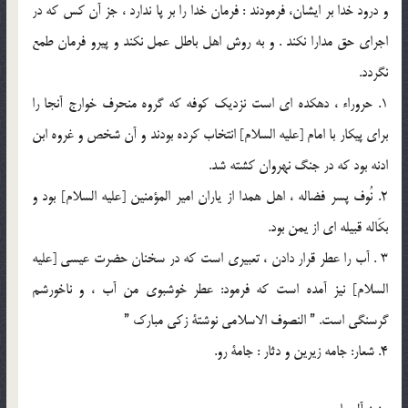
و درود خدا بر ایشان، فرمودند : فرمان خدا را بر پا ندارد ، جز آن كس كه در
اجراى حق مدارا نكند . و به روش اهل باطل عمل نكند و پيرو فرمان طمع
نگردد.
1. حروراء ، دهكده اى است نزديك كوفه كه گروه منحرف خوارج آنجا را
براى پيكار با امام [عليه السلام] انتخاب كرده بودند و آن شخص و غروه ابن
ادنه بود كه در جنگ نهروان كشته شد.
2. نُوف پسر فضاله ، اهل همدا از ياران امير المؤمنين [عليه السلام] بود و
بكَاله قبيله اى از يمن بود.
3 . آب را عطر قرار دادن ، تعبيرى است كه در سخنان حضرت عيسى [عليه
السلام] نيز آمده است كه فرمود: عطر خوشبوى من آب ، و ناخورشم
گرسنگى است. ” النصوف الاسلامى نوشتة زكى مبارك ”
4. شعار: جامه زيرين و دثار : جامة رو.