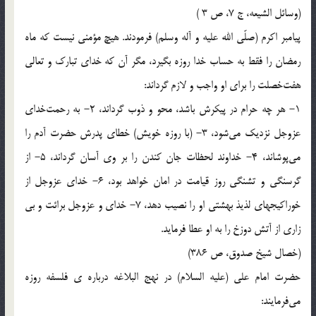
(وسائل الشيعه، ج 7، ص 3 )
پيامبر اکرم (صلّی الله علیه و آله وسلم) فرمودند. هيچ مؤمنى نيست كه ماه
رمضان را فقط به حساب خدا روزه بگيرد، مگر آن كه خداى تبارك و تعالى
هفت‌خصلت را براى او واجب و لازم گرداند:
1- هر چه حرام در پيکرش باشد، محو و ذوب گرداند، 2- به رحمت‌خداى
عزوجل نزديك مى‌شود، 3- (با روزه خويش) خطاى پدرش حضرت آدم را
مى‌پوشاند، 4- خداوند لحظات جان كندن را بر وى آسان گرداند، 5- از
گرسنگى و تشنگى روز قيامت در امان خواهد بود، 6- خداى عزوجل از
خوراكيجهاى لذيذ بهشتى او را نصيب دهد، 7- خداى و عزوجل برائت و بي
زارى از آتش دوزخ را به او عطا فرمايد.
(خصال شيخ صدوق، ص 386)
حضرت امام علی (عليه السلام) در نهج البلاغه درباره ی فلسفه روزه
مى‌فرمايند: