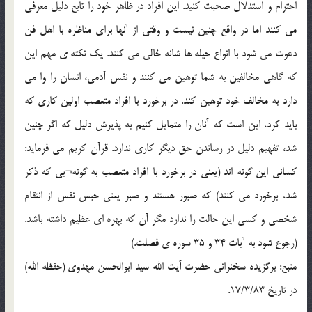
احترام و استدلال صحبت کنید. این افراد در ظاهر خود را تابع دلیل معرفی
می کنند اما در واقع چنین نیست و وقتی از آنها برای مناظره با اهل فن
دعوت می شود با انواع حیله ها شانه خالی می کنند. یک نکته ی مهم این
که گاهی مخالفین به شما توهین می کنند و نفس آدمی، انسان را وا می
دارد به مخالف خود توهین کند. در برخورد با افراد متعصب اولین کاری که
باید کرد، این است که آنان را متمایل کنیم به پذیرش دلیل که اگر چنین
شد، تفهیم دلیل در رساندن حق دیگر کاری ندارد. قرآن کریم می فرماید:
کسانی این گونه اند (یعنی در برخورد با افراد متعصب به گونه¬یی که ذکر
شد، برخورد می کنند) که صبور هستند و صبر یعنی حبس نفس از انتقام
شخصی و کسی این حالت را ندارد مگر آن که بهره ای عظیم داشته باشد.
(رجوع شود به آیات 34 و 35 سوره ی فصلت.)
منبع: برگزیده سخنرانی حضرت آیت الله سید ابوالحسن مهدوی (حفظه الله)
در تاریخ 17/3/83.