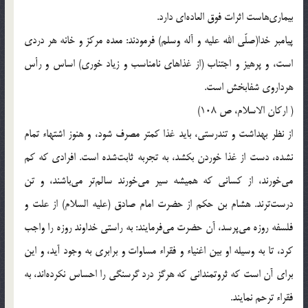
بيمارى‌هاست اثرات فوق العاده‌اى دارد.
پيامبر خدا(صلّی الله علیه و آله وسلم) فرمودند: معده مركز و خانه هر دردى
است، و پرهيز و اجتناب (از غذاهاى نامناسب و زياد خورى) اساس و رأس
هرداروى شفابخش است.
( اركان الاسلام، ص 108)
از نظر بهداشت و تندرستى، بايد غذا كمتر مصرف شود، و هنوز اشتهاء تمام
نشده، دست از غذا خوردن بكشد، به تجربه ثابت‌شده است. افرادى كه كم
مى‌خورند، از كسانى كه هميشه سير مى‌خورند سالم‌تر مى‌باشند، و تن
درست‌ترند. هشام بن حكم از حضرت امام صادق (عليه السلام) از علت و
فلسفه روزه مى‌پرسد، آن حضرت مى‌فرمايند: به راستى خداوند روزه را واجب
كرد، تا به وسيله او بين اغنياء و فقراء مساوات و برابرى به وجود آيد، و اين
براى آن است كه ثروتمندانى كه هرگز درد گرسنگى را احساس نكرده‌اند، به
فقراء ترحم نمايند.