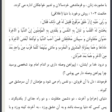
با مشورت زنان ، و فرماندهى خردسالان و تدبير خواجگان اداره مى گردد.
حكمت 103 : روش برخورد با دنيا (اخلاقى)
وَ رُئِيَ عَلَيْهِ إِزَارٌ خَلَقٌ مَرْقُوعٌ فَقِيلَ لَهُ فِى ذَلِكَ فَقَالَ :
يَخْشَعُ لَهُ الْقَلْبُ وَ تَذِلُّ بِهِ النَّفْسُ وَ يَقْتَدِى بِهِ الْمُؤْمِنُونَ إِنَّ الدُّنْيَا وَ الْآخِرَةَ
عَدُوَّانِ مُتَفَاوِتَانِ وَ سَبِيلَانِ مُخْتَلِفَانِ فَمَنْ أَحَبَّ الدُّنْيَا وَ تَوَلَّاهَا أَبْغَضَ الْآخِرَةَ وَ
عَادَاهَا وَ هُمَا بِمَنْزِلَةِ الْمَشْرِقِ وَ الْمَغْرِبِ وَ مَاشٍ بَيْنَهُمَا كُلَّمَا قَرُبَ مِنْ وَاحِدٍ بَعُدَ
مِنَ الْآخَرِ وَ هُمَا بَعْدُ ضَرَّتَانِ .
و درود خدا بر ایشان، : (پيراهن وصله دارى بر اندام امام بود شخصى پرسيد
چرا پيراهن وصله دار مى پوشى ؟)
فرمودند : دل با آن فروتن ، و نفس رام مى شود و مؤمنان از آن سرمشق مى
گيرند .
دنياى (حرام) و آخرت ، دو دشمن متفاوت ، و دو راه جداى از يكديگرند ،
پس كسى كه دنيا پرست باشد و به آن عشق ورزد ، به آخرت كينه ورزد و با