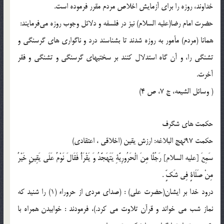
خداوند، روزه را براى آزمايش اخلاص مردم مقرر فرموده است.
حضرت امام رضا(عليه السلام) نیز در فلسفه و دلائل وجوب روزه مى‌فرمايند:
همانا (مردم) مأمور به روزه شدند تا بشناسند درد و ناگواري هاى گرسنگى و
تشنگى را، و آن گاه استدلال كنند بر سختيهاى گرسنگى و تشنگى و فقر
آخرت.
( وسائل الشيعه، ج 7، ص 4)
حکمت های شگرف
حكمت 97نهج البلاغه: ارزش يقين (اخلاقى ، اعتقادى)
سَمِعَ [عليه السلام] رَجُلًا مِنَ الْحَرُورِيَّةِ يَتَهَجَّدُ وَ يَقْرَأُ فَقَالَ نَوْمٌ عَلَى يَقِينٍ خَيْرٌ
مِنْ صَلَاةٍ فِى شَكٍّ .
درود خدا بر ایشان(حضرت علی) : (صداى مردى از حروراء (1) را شنيد كه
نماز شب مى خواند و قرآن تلاوت مى كرد.)، فرمودند : خوابيدن همراه با