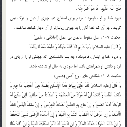
فَتَحَ اللَّهُ عَلَيْهِمْ مَا هُوَ أَضَرُّ مِنْهُ .
درود خدا بر او ، فرمود : مردم براى اصلاح دنيا چيزى از دين را ترك نمى
گويند ، جز آن كه خدا آنان را به چيزى زيانبارتر از آن دچار خواهد ساخت .
حكمت 107 : علل سقوط عالمان بى عمل (اخلاقى ، علمى)
وَ قَالَ [عليه السلام] رُبَّ عَالِمٍ قَدْ قَتَلَهُ جَهْلُهُ وَ عِلْمُهُ مَعَهُ لَا يَنْفَعُهُ .
و درود خدا بر ایشان، فرمودند : چه بسا دانشمندى كه جهلش او را از پاى در
آرد و دانش او همراهش باشد اما سودى به حال او نداشته باشد.
حكمت 108 : شگفتى هاى روح آدمى (علمى)
وَ قَالَ [عليه السلام] لَقَدْ عُلِّقَ بِنِيَاطِ هَذَا الْإِنْسَانِ بَضْعَةٌ هِيَ أَعْجَبُ مَا فِيهِ وَ
ذَلِكَ الْقَلْبُ وَ ذَلِكَ أَنَّ لَهُ مَوَادَّ مِنَ الْحِكْمَةِ وَ أَضْدَاداً مِنْ خِلَافِهَا فَإِنْ سَنَحَ لَهُ
الرَّجَاءُ أَذَلَّهُ الطَّمَعُ وَ إِنْ هَاجَ بِهِ الطَّمَعُ أَهْلَكَهُ الْحِرْصُ وَ إِنْ مَلَكَهُ الْيَأْسُ قَتَلَهُ
الْأَسَفُ وَ إِنْ عَرَضَ لَهُ الْغَضَبُ اشْتَدَّ بِهِ الْغَيْظُ وَ إِنْ أَسْعَدَهُ الرِّضَى نَسِيَ التَّحَفُّظَ
وَ إِنْ غَالَهُ الْخَوْفُ شَغَلَهُ الْحَذَرُ وَ إِنِ اتَّسَعَ لَهُ الْأَمْرُ اسْتَلَبَتْهُ الْغِرَّةُ وَ إِنْ أَفَادَ مَالًا