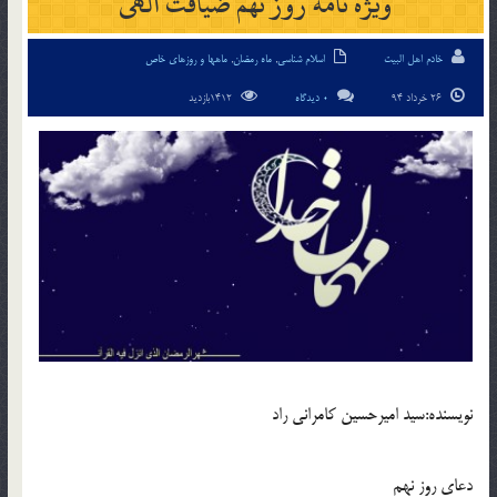
ویژه نامه روز نهم ضیافت الهی
خادم اهل البیت
اسلام شناسی
,
ماه رمضان
,
ماهها و روزهای خاص
26 خرداد 94
0 دیدگاه
1412بازدید
نويسنده:سید امیرحسین کامرانی راد
دعای روز نهم