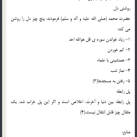
روشنی دل
حضرت محمد (صلی الله علیه و آله و سلم) فرمودند: پنج چیز دل را روشن
می کند:
1- زیاد خواندن سوره ی قل هوالله احد
2- کم خوردن
3- همنشینی با علماء
4- نماز شب
5- رفتن به مسجدها(3)
پل رابطه
پل رابطه بین دنیا و آخرت، اخلاص است و اگر این پل خراب شد، یک
مثقال چیز قابل انتقال نیست.(4)
منابع: