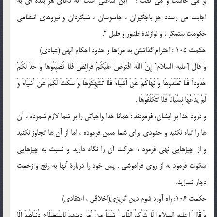
بر مى خاست و مى گفت : ” اين ساعتى است كه دعاى هر بنده اى به
اجابت مى رسدد جز باجگيران ، جاسوسان ، شبگردان و نيروهاى انتظامى
حكومت ستمگر ، و نوازندة طنبور و طبل “.
حكمت 105 : احترام گذاشتن به مرزها و حدود احكام الهى (عبادى)
وَ قَالَ [عليه السلام] إِنَّ اللَّهَ افْتَرَضَ عَلَيْكُمْ فَرَائِضَ فَلَا تُضَيِّعُوهَا وَ حَدَّ لَكُمْ
حُدُوداً فَلَا تَعْتَدُوهَا وَ نَهَاكُمْ عَنْ أَشْيَاءَ فَلَا تَنْتَهِكُوهَا وَ سَكَتَ لَكُمْ عَنْ أَشْيَاءَ وَ
لَمْ يَدَعْهَا نِسْيَاناً فَلَا تَتَكَلَّفُوهَا .
و درود خدا بر ایشان، فرمودند : همانا خدا واجباتى را بر شما لازم شمرده ، آن
ها را تباه نكنيد و حدودى براى شما معين فرموده ، اما از آن ها تجاوز نكنيد
و از چيزهايى نهى فرمود ، حركت آن را نگاه داريد و نسبت به چيزهايى
سكوت فرمود نه از روى فراموشى . پس خود را دربارة آنها به رنج و زحمت
دچار نسازيد.
حكمت 106: راه آورد شوم دين گريزى(اخلاقى ، اعتقادى)
وَ قَالَ [عليه السلام] لَا يَتْرُكُ النَّاسُ شَيْئاً مِنْ أَمْرِ دِينِهِمْ لِاسْتِصْلَاحِ دُنْيَاهُمْ إِلَّا