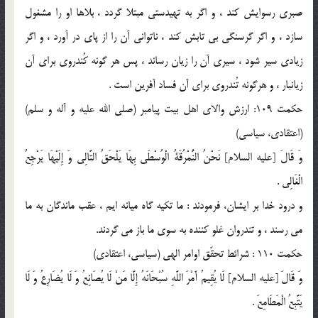
صبرى رسوايش كند ، و اگر به تهيدستى مبتلا گردد ، بلاها او را مشغول
سازد ، و اگر گرسنگى بى تابش كند ، ناتوانى آن را از پاى در آورد ، و اگر
زيادى سير شود ، سيرى آن را زيان رساند ، پس هر گونه كُندروى براى آن
زيانبار ، و هرگونه تُندروى براى آن فساد آفرين است .
حكمت 109: ارزش والاى اهل بيت پيامبر (صلی الله علیه و آله و سلم)
(اعتقادى، سياسى)
وَ قَالَ [عليه السلام] نَحْنُ النُّمْرُقَةُ الْوُسْطَى بِهَا يَلْحَقُ التَّالِى وَ إِلَيْهَا يَرْجِعُ
الْغَالِى .
و درود خدا بر ایشان، فرمودند : ما تكيه گاه ميانه ايم ، عقب ماندگان به ما
مى رسند ، و تندروان غلو كننده به سوى ما باز مى گردند.
حكمت 110 : شرائط تحقّق اوامر الهى (سياسى، اعتقادى)
وَ قَالَ [عليه السلام] لَا يُقِيمُ أَمْرَ اللَّهِ سُبْحَانَهُ إِلَّا مَنْ لَا يُصَانِعُ وَ لَا يُضَارِعُ وَ لَا
يَتَّبِعُ الْمَطَامِعَ .