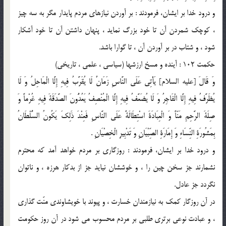
و درود خدا بر ایشان، فرمودند : بر آوردن نيازهاى مردم پايدار مگر به سه چيز
، كوچك شمردن آن تا خود بزرگ نمايد ، پنهان داشتن آن تا خود آشكار
شود ، و شتاب در بر آوردن آن ، تا گوارا باشد.
حكمت 102 : آينده و مسخ ارزشها (سياسى ، علمى ، تاريخى)
وَ قَالَ [عليه السلام] يَأْتِى عَلَى النَّاسِ زَمَانٌ لَا يُقَرَّبُ فِيهِ إِلَّا الْمَاحِلُ وَ لَا
يُظَرَّفُ فِيهِ إِلَّا الْفَاجِرُ وَ لَا يُضَعَّفُ فِيهِ إِلَّا الْمُنْصِفُ يَعُدُّونَ الصَّدَقَةَ فِيهِ غُرْماً وَ
صِلَةَ الرَّحِمِ مَنّاً وَ الْعِبَادَةَ اسْتِطَالَةً عَلَى النَّاسِ فَعِنْدَ ذَلِكَ يَكُونُ السُّلْطَانُ
بِمَشُورَةِ النِّسَاءِ وَ إِمَارَةِ الصِّبْيَانِ وَ تَدْبِيرِ الْخِصْيَانِ .
و درود خدا بر ایشان، فرمودند : روزگارى بر مردم خواهد آمد كه محترم
نشمارند جز سخن چين را ، و خوششان نيايد جز از بدكار هرزه ، و ناتوان
نگردد جز عادل.
در آن روزگار كمك به نيازمندان خسارت ، و پيوند با خويشاوندى منّت گذارى
، و عبادت نوعى برترى طلبى بر مردم محسوب مى شود در آن روز حكومت