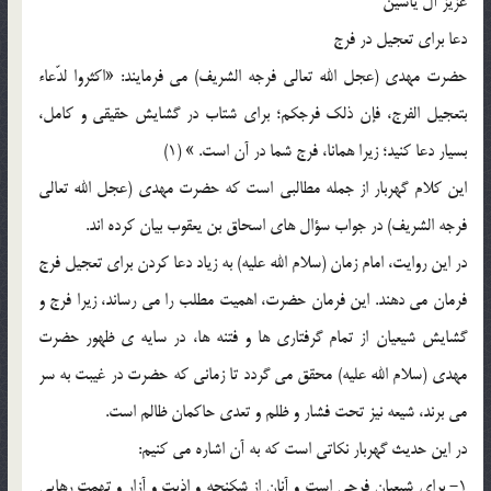
عزیز آل یاسین
دعا برای تعجیل در فرج
حضرت مهدی (عجل الله تعالی فرجه الشریف) می فرمایند: «اکثروا لدّعاء
بتعجیل الفرج، فإن ذلک فرجکم؛ برای شتاب در گشایش حقیقی و کامل،
بسیار دعا کنید؛ زیرا همانا، فرج شما در آن است. » (1)
این کلام گهربار از جمله مطالبی است که حضرت مهدی (عجل الله تعالی
فرجه الشریف) در جواب سؤال های اسحاق بن یعقوب بیان کرده اند.
در این روایت، امام زمان (سلام الله علیه) به زیاد دعا کردن برای تعجیل فرج
فرمان می دهند. این فرمان حضرت، اهمیت مطلب را می رساند، زیرا فرج و
گشایش شیعیان از تمام گرفتاری ها و فتنه ها، در سایه ی ظهور حضرت
مهدی (سلام الله علیه) محقق می گردد تا زمانی که حضرت در غیبت به سر
می برند، شیعه نیز تحت فشار و ظلم و تعدی حاکمان ظالم است.
در این حدیث گهربار نکاتی است که به آن اشاره می کنیم:
1- برای شیعیان فرجی است و آنان از شکنجه و اذیت و آزار و تهمت رهایی