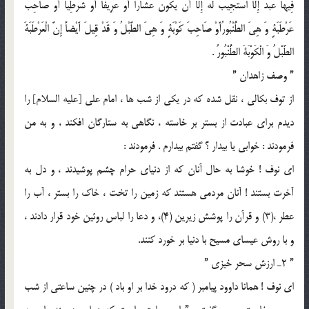
فِيهَا عَبْدٌ إِلَّا اسْتُجِيبَ لَهُ إِلَّا أَنْ يَكُونَ عَشَّاراً أَوْ عَرِيفاً أَوْ شُرْطِيّاً أَوْ صَاحِبَ
عَرْطَبَةٍ وَ هِيَ الطُّنْبُورُأَوْ صَاحِبَ كَوْبَةٍ وَ هِيَ الطَّبْلُ وَ قَدْ قِيلَ أَيْضاً إِنَّ الْعَرْطَبَةَ
الطَّبْلُ وَ الْكَوْبَةَ الطُّنْبُورُ .
” وصف زاهدان ”
از توف بكالى ، نقل شده كه در يكى از شب ها ، امام على [عليه السلام] را
ديدم براى عبادت از بستر بر خاسته ، نگاهى به ستارگان افكند ، و به من
فرمودند : خوابى يا بيدار ؟ گفتم بيدارم . فرمودند :
اى نوف ! خوشا به حال آنان كه از دنياى حرام چشم پوشيدند ، و دل به
آخرت بستند ! آنان مردمى هستند كه زمين را تخت ، خاك را بستر ، آب را
عطر ،(3) و قرآن را پوشش زيرين (4)، و دعا را لباس روئين خود قرار دادند ،
و با روش عيساى مسيح با دنيا بر خورد كنند.
” 2ـ ارزش سحر خيزى ”
اى نوف ! همانا داوود پيامبر ( كه درود خدا بر او باد ) در چنين ساعتى از شب