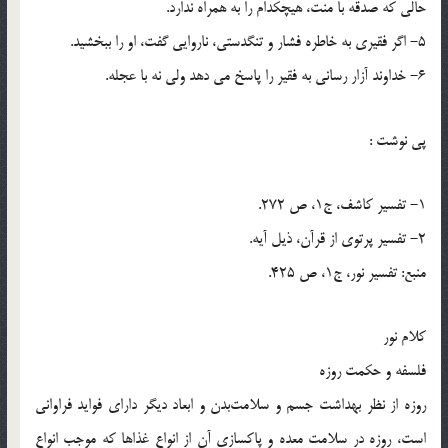
حالی که صدقه با منت، هیچکدام را به همراه ندارد.
5- اگر فقیری به خاطره فشار و تنگدستی، ناروایی گفت، او را ببخشید.
6- خداوند آزار رسانی به فقیر را پاسخ می دهد ولی نه با عجله.
پي نوشت :
1- تفسیر کاشف، ج1، ص 272.
2- تفسیر پرتوی از قرآن، ذیل آیه.
منبع: تفسیر نور، ج1، ص 425.
کلام نور
فلسفه و حكمت روزه
روزه از نظر بهداشت جسم و سلامت‌بدن و ابعاد ديگر داراى فوايد فراوانى
است، روزه در سلامت معده و پاكسازى آن از انواع غذاها كه موجب انواع