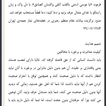
فرمود: «يا موسى ادعنى بالقلب النقى واللسان الصادق». با دل پاك و زبان
راستگو با خداى متعال حرف بزنيد و دعا كنيد؛ دعا قطعاً مستجاب خواهد شد.
منبع: برگزیده بيانات مقام معظم رهبری در خطبه‌هاى نماز جمعه‌ى تهران
29/07/1384
شمیم هدایت
کیفیت معاشرت و برخورد با مخالفین
باید دانست کسانی که از حق فاصله گرفته اند، غالبا دارای تعصب هستند
یعنی پافشاری بر عقیده، آن هم بدون دلیل بنابراین در برخورد با آنان نباید
انتظار داشت که با دلیل صحبت کنند و همچنین توقع با احترام صحبت
کردن هم از آنها نباید داشت. لذا شما که اهل حق هستید، زمانی که دیدید
آنها بدون دلیل صحبت می کنند، شما باید مستدل حرف بزنید. آنان توهین
می کنند چرا که حرفشان بدون حجت است، اما شما که دلیل دارید باید با