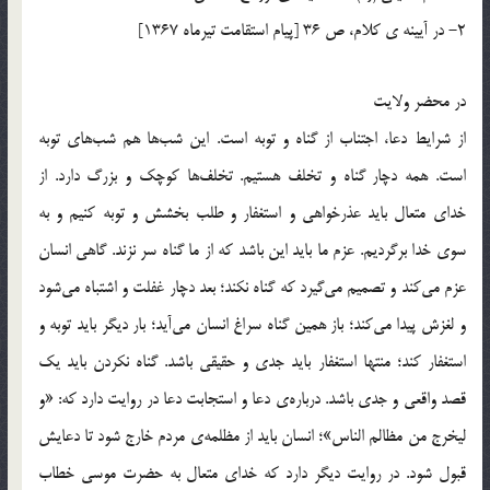
2- در آیینه ی کلام، ص 36 [پیام استقامت تیرماه 1367]
در محضر ولایت
از شرايط دعا، اجتناب از گناه و توبه است. اين شب‌ها هم شب‌هاى توبه
است. همه دچار گناه و تخلف هستيم. تخلف‌ها كوچك و بزرگ دارد. از
خداى متعال بايد عذرخواهى و استغفار و طلب بخشش و توبه كنيم و به
سوى خدا برگرديم. عزم ما بايد اين باشد كه از ما گناه سر نزند. گاهى انسان
عزم مى‌كند و تصميم مى‌گيرد كه گناه نكند؛ بعد دچار غفلت و اشتباه مى‌شود
و لغزش پيدا مى‌كند؛ باز همين گناه سراغ انسان مى‌آيد؛ بار ديگر بايد توبه و
استغفار كند؛ منتها استغفار بايد جدى و حقيقى باشد. گناه نكردن بايد يك
قصد واقعى و جدى باشد. درباره‌ى دعا و استجابت دعا در روايت دارد كه: «و
ليخرج من مظالم الناس»؛ انسان بايد از مظلمه‌ى مردم خارج شود تا دعايش
قبول شود. در روايت ديگر دارد كه خداى متعال به حضرت موسى خطاب