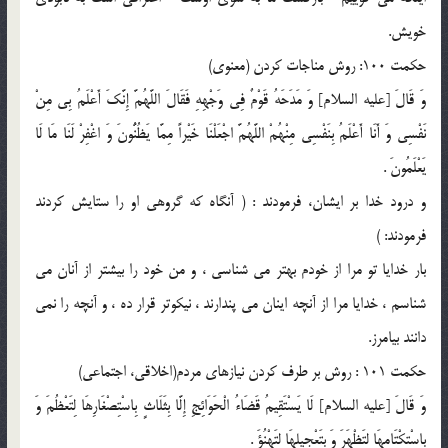
خويش.
حكمت 100: روش مناجات كردن (معنوى)
وَ قَالَ [عليه السلام] وَ مَدَحَهُ قَوْمٌ فِى وَجْهِهِ فَقَالَ اللَّهُمَّ إِنَّكَ أَعْلَمُ بِى مِنْ
نَفْسِى وَ أَنَا أَعْلَمُ بِنَفْسِى مِنْهُمْ اللَّهُمَّ اجْعَلْنَا خَيْراً مِمَّا يَظُنُّونَ وَ اغْفِرْ لَنَا مَا لَا
يَعْلَمُونَ .
و درود خدا بر ایشان، فرمودند : ( آنگاه كه گروهى او را ستايش كردند
فرمودند: )
بار خدايا تو مرا از خودم بهتر مى شناسى ، و من خود را بيشتر از آنان مى
شناسم ، خدايا مرا از آنچه اينان مى پندارند ، نيكوتر قرار ده ، و آنچه را نمى
دانند بيامرز.
حكمت 101 : روش بر طرف كردن نيازهاى مردم(اخلاقى، اجتماعى)
وَ قَالَ [عليه السلام] لَا يَسْتَقِيمُ قَضَاءُ الْحَوَائِجِ إِلَّا بِثَلَاثٍ بِاسْتِصْغَارِهَا لِتَعْظُمَ وَ
بِاسْتِكْتَامِهَا لِتَظْهَرَ وَ بِتَعْجِيلِهَا لِتَهْنُؤَ .