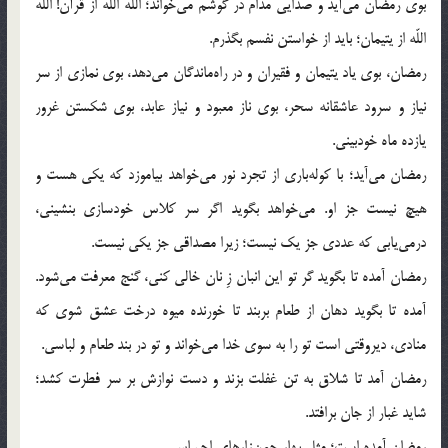
بوی رمضان می‌آید و صدایی مدام در گوشم می‌خواند؛ اللّه‌ اللّه‌ از قرآن! اللّه‌
اللّه‌ از یتیمان؛ باید از خواستن نفسم بگذرم.
رمضان، بوی یاد یتیمان و فقیران و در راه‌ماندگان می‌دهد، بوی نمازی از سر
نیاز و سرود عاشقانه سحر، بوی ناز معبود و نیاز عابد، بوی شکستن غرور
یازده ماه خودبینی.
رمضان می‌آید؛ با کوله‌باری از تجرد نور می‌خواهد بیاموزد که یکی هست و
هیچ نیست جز او. می‌خواهد بگوید اگر سر کلاس خودسازی بنشینی،
درمی‌یابی که عددی جز یک نیست؛ زیرا مصداقی جز یکی نیست.
رمضان آمده تا بگوید گر تو این انبان زِ نان خالی کنی، گنج معرفت می‌شود.
آمده تا بگوید دهان از طعام بربند تا خورنده میوه درخت عشق شوی که
منادی، دیروقتی است تو را به سوی خدا می‌خواند و تو در بند طعام و لباسی.
رمضان آمد تا شلاق به تن غفلت بزند و دست نوازش بر سر فطرت کشد؛
شاید غبار از جان برافتد.
رمضان آمده است؛ مثل بهار چمن‌زارهای احساس.