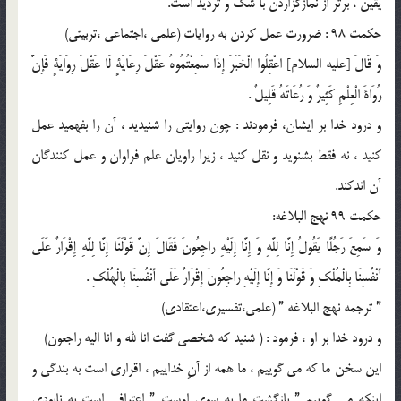
يقين ، برتر از نمازگزاردن با شك و ترديد است.
حكمت 98 : ضرورت عمل كردن به روايات (علمى ،اجتماعى ،تربيتى)
وَ قَالَ [عليه السلام] اعْقِلُوا الْخَبَرَ إِذَا سَمِعْتُمُوهُ عَقْلَ رِعَايَةٍ لَا عَقْلَ رِوَايَةٍ فَإِنَّ
رُوَاةَ الْعِلْمِ كَثِيرٌ وَ رُعَاتَهُ قَلِيلٌ .
و درود خدا بر ایشان، فرمودند : چون روايتى را شنيديد ، آن را بفهميد عمل
كنيد ، نه فقط بشنويد و نقل كنيد ، زيرا راويان علم فراوان و عمل كنندگان
آن اندكند.
حكمت 99 نهج البلاغه:
وَ سَمِعَ رَجُلًا يَقُولُ إِنَّا لِلَّهِ وَ إِنَّا إِلَيْهِ راجِعُونَ فَقَالَ إِنَّ قَوْلَنَا إِنَّا لِلَّهِ إِقْرَارٌ عَلَى
أَنْفُسِنَا بِالْمُلْكِ وَ قَوْلَنَا وَ إِنَّا إِلَيْهِ راجِعُونَ إِقْرَارٌ عَلَى أَنْفُسِنَا بِالْهُلْكِ .
” ترجمه نهج البلاغه ” (علمى،تفسيري،اعتقادى)
و درود خدا بر او ، فرمود : ( شنيد كه شخصى گفت انا لله و انا اليه راجعون)
اين سخن ما كه مى گوييم ، ما همه از آنِ خداييم ، اقرارى است به بندگى و
اينكه مى گوييم ” بازگشت ما به سوى اوست ” اعترافى است به نابودى