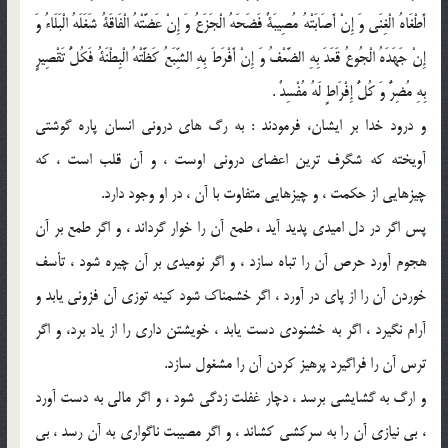
أَطْغَاهُ الْغِنَى وَ إِنْ أَصَابَتْهُ مُصِيبَةٌ فَضَحَهُ الْجَزَعُ وَ إِنْ عَضَّتْهُ الْفَاقَةُ شَغَلَهُ الْبَلَاءُ وَ
إِنْ جَهَدَهُ الْجُوعُ قَعَدَ بِهِ الضَّعْفُ وَ إِنْ أَفْرَطَ بِهِ الشِّبَعُ كَظَّتْهُ الْبِطْنَةُ فَكُلُّ تَقْصِيرٍ
بِهِ مُضِرٌّ وَ كُلُّ إِفْرَاطٍ لَهُ مُفْسِدٌ .
و درود خدا بر ایشان، فرمودند : به رگ هاى درونى انسان پاره گوشتى
آويخته كه شگرف ترين اعضاى درونى اوست ، و آن قلب است ، كه
چيزهايى از حكمت ، و چيزهايى متفاوت با آن ، در او وجود دارد.
پس اگر در دل اميدى پديد آيد ، طمع آن را خوار گرداند ، و اگر طمع بر آن
هجوم آورد حرص آن را تباه سازد ، و اگر نوميدى بر آن چيره شود ، تأسف
خوردن آن را از پاى در آورد ، اگر خشمناك شود كينه توزى آن فزونى يابد و
آرام نگيرد ، اگر به خشنودى دست يابد ، خويشتن دارى را از ياد برد، و اگر
ترس آن را فراگيرد پرهيز كردن آن را مشغول سازد.
و ارگ به گشايشى برسد ، دچار غفلت زدگى شود ، و اگر مالى به دست آورد
، بى نيازى آن را به سركشى كشاند ، و اگر مصيبت ناگوارى به آن رسد ، بى