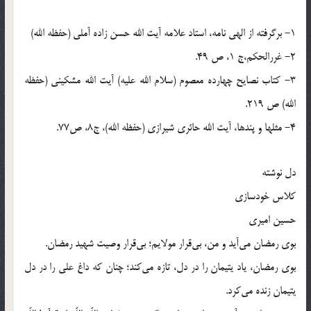
1- برگرفته از الهی نامه، استاد علامه آیت الله حسن زاده آملی (حفظه الله)
2- غررالحکم،ج 1، ص 49.
3- کتاب نصایح چهارده معصوم (سلام الله علیه) آیت الله مشکینی (حفظه
الله) ص 219.
4- مثلها و پندها، آیت الله حائری شیرازی (حفظه الله)، ج8، ص77.
دل نوشته
کلاس خودسازی
حسین امیری
بوی رمضان می‌آید و من، بی‌قرار مولایم؛ بی‌قرار وصیت شهید رمضان.
بوی رمضان، یاد یتیمان را در دل، تازه می‌کند؛ چنان که داغ علی را در دل
یتیمان زنده می‌کرد.