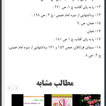
۱۳- پا به پاى آفتاب، ج ۱، ص ۲۷۰ .
۱۴- برداشت‏هایى از سیره‏ امام خمینى ، ج ۳ ، ص ۱۹۸ .
۱۵- همان، ص ۷٫
۱۶- همان .
۱۷- پا به پاى آفتاب، ج ۱ ص ۱۸۱ .
۱۸- سیماى فرزانگان، صص ۱۵۹ و ۱۶۱ برداشتهایى از سیره‏ امام خمینى،
ج ۳ ، ص ۸ .
مطالب مشابه