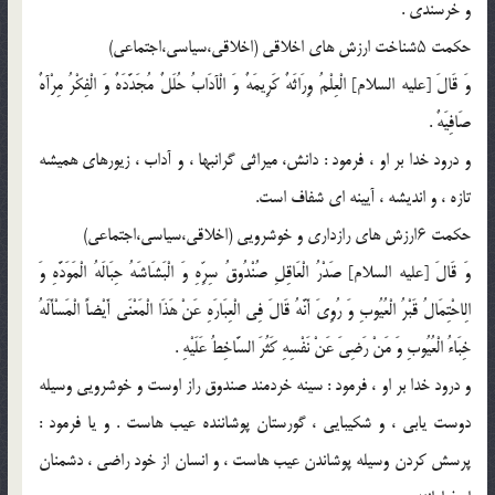
و خرسندى .
حکمت ۵شناخت ارزش هاى اخلاقى (اخلاقى،سیاسی،اجتماعى)
وَ قَالَ [علیه السلام] الْعِلْمُ وِرَاثَهٌ کَرِیمَهٌ وَ الْآدَابُ حُلَلٌ مُجَدَّدَهٌ وَ الْفِکْرُ مِرْآهٌ
صَافِیَهٌ .
و درود خدا بر او ، فرمود : دانش، میراثى گرانبها ، و آداب ، زیورهاى همیشه
تازه ، و اندیشه ، آیینه اى شفاف است.
حکمت ۶ارزش هاى رازدارى و خوشرویی (اخلاقى،سیاسی،اجتماعى)
وَ قَالَ [علیه السلام] صَدْرُ الْعَاقِلِ صُنْدُوقُ سِرِّهِ وَ الْبَشَاشَهُ حِبَالَهُ الْمَوَدَّهِ وَ
الِاحْتِمَالُ قَبْرُ الْعُیُوبِ وَ رُوِیَ أَنَّهُ قَالَ فِى الْعِبَارَهِ عَنْ هَذَا الْمَعْنَى أَیْضاً الْمَسْأَلَهُ
خِبَاءُ الْعُیُوبِ وَ مَنْ رَضِیَ عَنْ نَفْسِهِ کَثُرَ السَّاخِطُ عَلَیْهِ .
و درود خدا بر او ، فرمود : سینه خردمند صندوق راز اوست و خوشرویى وسیله
دوست یابى ، و شکیبایى ، گورستان پوشاننده عیب هاست . و یا فرمود :
پرسش کردن وسیله پوشاندن عیب هاست ، و انسان از خود راضى ، دشمنان