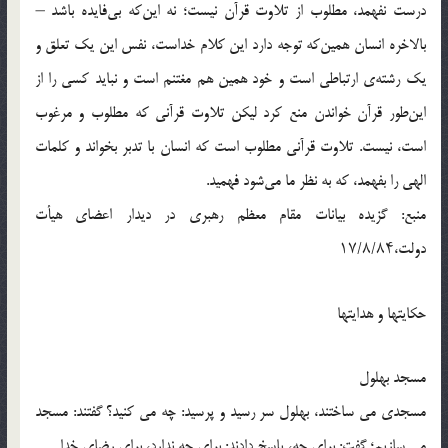
درست نفهمد، مطلوب از تلاوت قرآن نیست؛ نه این‌که بى‌فایده باشد –
بالاخره انسان همین‌که توجه دارد این کلام خداست، نفس این یک تعلق و
یک رشته‌ى ارتباطى است و خود همین هم مغتنم است و نباید کسى را از
این‌طور قرآن خواندن منع کرد لیکن تلاوت قرآنى که مطلوب و مرغوب
است، نیست. تلاوت قرآنى مطلوب است که انسان با تدبر بخواند و کلمات
الهى را بفهمد، که به نظر ما مى‌شود فهمید.
منبع: گزیده بیانات مقام معظم رهبری در دیدار اعضاى هیأت
دولت،۱۷/۸/۸۴
حکایتها و هدایتها
مسجد بهلول
مسجدی می ساختند، بهلول سر رسید و پرسید: چه می کنید؟ گفتند: مسجد
می سازیم؛ گفت: برای چه، پاسخ دادند: برای چه ندارد، برای رضای خدا.