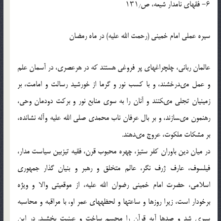
۶- فقهای نامدار شیعه، ص۱۳۱٫
سیره‏ عملی امام خمینى (رحمت الله علیه) در ماه رمضان
عالمان ربانی، چلچراغ‏هاى پر فروغى هستند که در هرعصرى، در آسمان علم
و عمل مى‏درخشند، و با کسب نور و گرما از خورشید رسالت و امامت، بر
زمینیان تجلى مى‏کنند و آنان را به سوى منابع نور و برکت دودمان وحى،
رهنمون مى‏سازند، و بر بال عرفان ناب محمدى صلى الله علیه وآله نشانده،
بر مشکات ملکوت، عروج مى‏دهند.
در میان دین باوران کفر ستیز، چهره محبوب قرن، فقیه تیزبین سیاست مدار،
فیلسوف، عارف ژرف نگر، عالم متخلق و رهبر و بنیان گذار جمهورى
اسلامى، حضرت امام خمینى رضوان الله علیه، از موقعیتى والا و ویژه
برخودار است، زیرا روزها و ساعت‏ها و لحظه‏هاى عمر او، با مراقبه و محاسبه
سپرى شد و صدها آیه قرآن را مجسم ساخت و عینیت ‏بخشید. در این