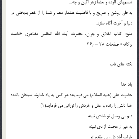
تبسمهای آلوده و بعضا زهر آگین و چه…
به طور روشن و صریح و با قاطعیت هشدار دهد و شما را از خطر بدبختی در
دنیا و آخرت آگاه سازد.
منبع: کتاب اخلاق و جوان، حضرت آیت الله العظمی مظاهری «دامت
برکاته» صفحات ۲۸ – ۲۶٫
نکته های ناب
یاد خدا
حضرت علی (علیه السلام) می فرمایند: هر کس به یاد خداوند سبحان باشد؛
خدا دلش را زنده و عقل و خردش را نورانی می فرماید.(۱)
دلم بی وصل تو شادی نبینه
به غیر از محنت آزادی نبینه
خراب آباد دل، بی مقدم تو