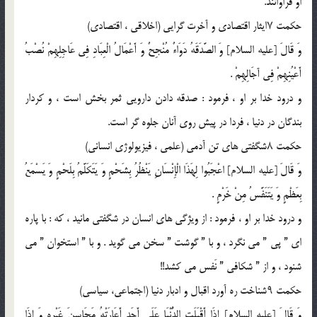
او فراوانند.
حکمت ۷ایثار اقتصادى و آخرت گرایی (اخلاقى ، اقتصادى)
وَ قَالَ [علیه السلام] وَ الصَّدَقَهُ دَوَاءٌ مُنْجِحٌ وَ أَعْمَالُ الْعِبَادِ فِى عَاجِلِهِمْ نُصْبُ
أَعْیُنِهِمْ فِى آجَالِهِمْ .
و درود خدا بر او ، فرمود : صدقه دادن دارویى ثمر بخش است ، و کردار
بندگان در دنیا ، فردا در پیش روى آنان جلوه گر است.
حکمت ۸شگفتى هاى تن آدمی (علمى ، فیزیولوژى انسانى)
وَ قَالَ [علیه السلام] اعْجَبُوا لِهَذَا الْإِنْسَانِ یَنْظُرُ بِشَحْمٍ وَ یَتَکَلَّمُ بِلَحْمٍ وَ یَسْمَعُ
بِعَظْمٍ وَ یَتَنَفَّسُ مِنْ خَرْمٍ .
و درود خدا بر او ، فرمود : از ویژگى هاى انسان در شگفتى مانید ، که : با پاره
اى ” پى ” مى نگرد ، و با ” گوشت ” سخن مى گوید . و با ” استخوان ” مى
شنود ، و از ” شکافى ” نَفس مى کشد!!
حکمت ۹شناخت ره آورد اقبال و ادبار دنیا (اجتماعی، سیاسى)
وَ قَالَ [علیه السلام] إِذَا أَقْبَلَتِ الدُّنْیَا عَلَى أَحَدٍ أَعَارَتْهُ مَحَاسِنَ غَیْرِهِ وَ إِذَا