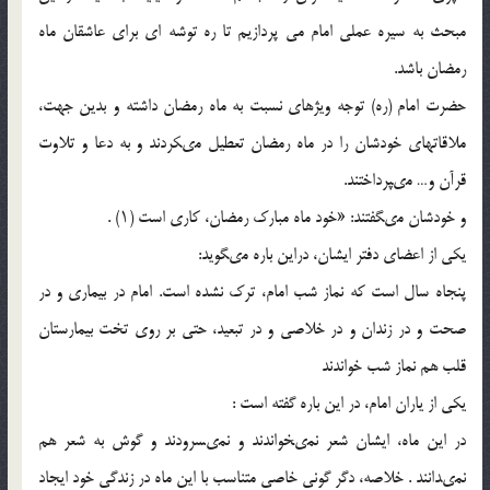
مبحث به سیره عملی امام می پردازیم تا ره توشه ای برای عاشقان ماه
رمضان باشد.
حضرت امام (ره) توجه ویژه‏اى نسبت ‏به ماه رمضان داشته و بدین جهت،
ملاقات‏هاى خودشان را در ماه رمضان تعطیل مى‏کردند و به دعا و تلاوت
قرآن و… مى‏پرداختند.
و خودشان مى‏گفتند: «خود ماه مبارک رمضان، کارى است (۱) .
یکى از اعضاى دفتر ایشان، دراین باره مى‏گوید:
پنجاه سال است که نماز شب امام، ترک نشده است. امام در بیمارى و در
صحت و در زندان و در خلاصى و در تبعید، حتى بر روى تخت ‏بیمارستان
قلب هم نماز شب خواندند
یکى از یاران امام، در این باره گفته است :
در این ماه، ایشان شعر نمى‏خواندند و نمى‏سرودند و گوش به شعر هم
نمى‏دانند . خلاصه، دگر گونى خاصى متناسب با این ماه در زندگى خود ایجاد