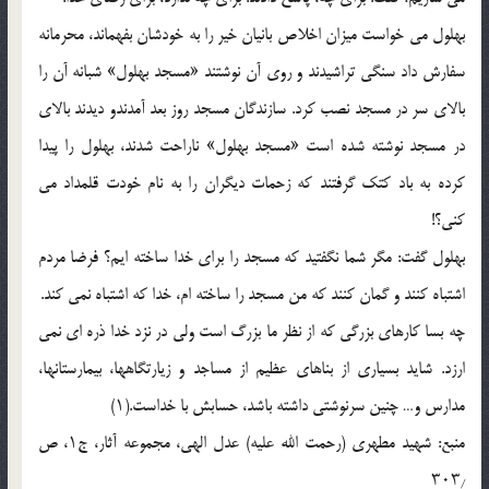
بهلول می خواست میزان اخلاص بانیان خیر را به خودشان بفهماند، محرمانه
سفارش داد سنگی تراشیدند و روی آن نوشتند «مسجد بهلول» شبانه آن را
بالای سر در مسجد نصب کرد. سازندگان مسجد روز بعد آمدندو دیدند بالای
در مسجد نوشته شده است «مسجد بهلول» ناراحت شدند، بهلول را پیدا
کرده به باد کتک گرفتند که زحمات دیگران را به نام خودت قلمداد می
کنی؟!
بهلول گفت: مگر شما نگفتید که مسجد را برای خدا ساخته ایم؟ فرضا مردم
اشتباه کنند و گمان کنند که من مسجد را ساخته ام، خدا که اشتباه نمی کند.
چه بسا کارهای بزرگی که از نظر ما بزرگ است ولی در نزد خدا ذره ای نمی
ارزد. شاید بسیاری از بناهای عظیم از مساجد و زیارتگاهها، بیمارستانها،
مدارس و… چنین سرنوشتی داشته باشد، حسابش با خداست.(۱)
منبع: شهید مطهری (رحمت الله علیه) عدل الهی، مجموعه آثار، ج۱، ص
۳۰۳٫