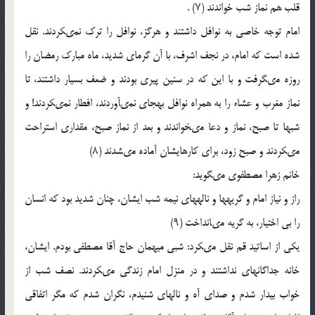
قلب هم نماز شب خواندند (۷) .
امام توجه خاصى به نوافل داشتند و هرگز، نوافل را ترک نمى‏کردند. نقل
شده است که امام، در نجف اشرف، با آن گرماى شدید، ماه مبارک رمضان را
روزه مى‏گرفت و با این که در سنین پیرى بودند و ضعف بسیار داشتند، تا
نماز مغرب و عشاء را به همراه نوافل به‏جاى نمى‏آوردند، افطار نمى‏کردند! و
شب‏ها تا صبح، نماز و دعا مى‏خواندند و بعد از نماز صبح، مقدارى استراحت
مى‏کردند و صبح زود، براى کارهایشان آماده مى‏شدند (۸)
خانم زهرا مصطفوى مى‏گوید:
راز و نیاز امام و گریه‏ها و ناله‏هاى نیمه شب ایشان، چنان شدید بود که انسان
را بى اختیار، به گریه مى‏انداخت (۹)
یکى از اساتید قم نقل مى‏کرد: شبى میهمان حاج آقا مصطفى بودم. ایشان،
خانه‏ جداگانه‏اى نداشتند و در منزل امام زندگى مى‏کردند. نصف شب از
خواب بیدار شدم و صداى آه و ناله‏اى شنیدم، نگران شدم که مگر اتفاقى