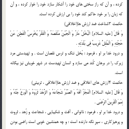
کرده ، و آن که راز سختى هاى خود را آشکار سازد خود را خوار کرده ، و آن
که زبان را بر خود حاکم کند خود را بى ارزش کرده است.
حکمت ۳شناخت ضد ارزش ها(اخلاقى)
وَ قَالَ [علیه السلام] الْبُخْلُ عَارٌ وَ الْجُبْنُ مَنْقَصَهٌ وَ الْفَقْرُ یُخْرِسُ الْفَطِنَ عَنْ
حُجَّتِهِ وَ الْمُقِلُّ غَرِیبٌ فِى بَلْدَتِهِ .
و درود خدا بر او ، فرمود : بْخل ننگ و ترس نقصان است . و تهیدستى مرد
زیرک را در برهان کُند مى سازد و انسان تهیدست در شهر خویش نیز بیگانه
است.
حکمت ۴ارزش هاى اخلاقى و ضد ارزش ها(اخلاقى ، تربیتى)
وَ قَالَ [علیه السلام] الْعَجْزُ آفَهٌ وَ الصَّبْرُ شَجَاعَهٌ وَ الزُّهْدُ ثَرْوَهٌ وَ الْوَرَعُ جُنَّهٌ وَ
نِعْمَ الْقَرِینُ الرِّضَى .
و درود خدا بر او ، فرمود : ناتوانى ، آفت و شکیبایى ، شجاعت و زُهد ، ثروت
و پرهیزکارى ، سپرِ نگه دارنده است : و چه همنشین خوبى است راضى بودن