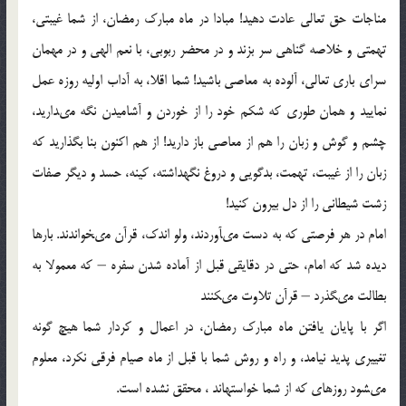
مناجات حق تعالى عادت دهید! مبادا در ماه مبارک رمضان، از شما غیبتى،
تهمتى و خلاصه گناهى سر بزند و در محضر ربوبى، با نعم الهى و در مهمان
سراى بارى تعالى، آلوده به معاصى باشید! شما اقلا، به آداب اولیه‏ روزه عمل
نمایید و همان ‏طورى که شکم خود را از خوردن و آشامیدن نگه مى‏دارید،
چشم و گوش و زبان را هم از معاصى باز دارید! از هم اکنون بنا بگذارید که
زبان را از غیبت، تهمت، بدگویى و دروغ نگهداشته، کینه، حسد و دیگر صفات
زشت ‏شیطانى را از دل بیرون کنید!
امام در هر فرصتى که به ‏دست مى‏آوردند، ولو اندک، قرآن مى‏خواندند. بارها
دیده شد که امام، حتى در دقایقى قبل از آماده شدن سفره – که معمولا به
بطالت مى‏گذرد – قرآن تلاوت مى‏کنند
اگر با پایان یافتن ماه مبارک رمضان، در اعمال و کردار شما هیچ گونه
تغییرى پدید نیامد، و راه و روش شما با قبل از ماه صیام فرقى نکرد، معلوم
مى‏شود روزه‏اى که از شما خواسته‏اند ، محقق نشده است.