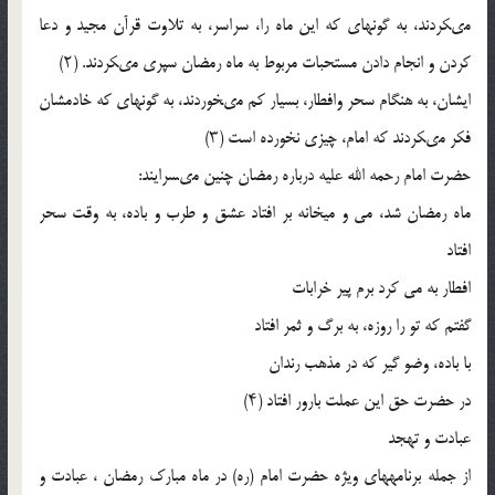
مى‏کردند، به گونه‏اى که این ماه را، سراسر، به تلاوت قرآن مجید و دعا
کردن و انجام دادن مستحبات مربوط به ماه رمضان سپرى مى‏کردند. (۲)
ایشان، به هنگام سحر وافطار، بسیار کم مى‏خوردند، به گونه‏اى که خادم‏شان
فکر مى‏کردند که امام، چیزى نخورده است (۳)
حضرت امام رحمه الله علیه درباره رمضان چنین مى‏سرایند:
ماه رمضان شد، مى و میخانه بر افتاد عشق و طرب و باده، به وقت ‏سحر
افتاد
افطار به مى کرد برم پیر خرابات
گفتم که تو را روزه، به برگ و ثمر افتاد
با باده، وضو گیر که در مذهب رندان
در حضرت حق این عملت ‏بارور افتاد (۴)
عبادت و تهجد
از جمله برنامه‏هاى ویژه‏ حضرت امام (ره) در ماه مبارک رمضان ، عبادت و