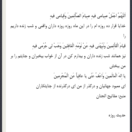
اَللّهُمَّ اجْعَلْ صِیامى فیهِ صِیامَ الصّاَّئِمینَ وَقِیامى فیهِ
خدایا قرار ده روزه ام را در این ماه روزه روزه داران واقعى و شب زنده داریم
را
قیامَ الْقاَّئِمینَ وَنَبِّهْنى فیهِ عَنْ نَوْمَهِ الْغافِلینَ وَهَبْ لى جُرْمى فیهِ
نیز همانند شب زنده داران و بیدارم کن در آن از خواب بیخبران و جنایتم را بر
من ببخش
یا اِلهَ الْعالَمینَ وَاعْفُ عَنّى یا عافِیاً عَنِ الْمُجْرِمینَ
اى معبود جهانیان و درگذر از من اى درگذرنده از جنایتکاران
منبع: مفاتیح الجنان
حدیث روزه