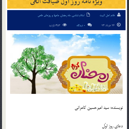
ویژه نامه روز اول ضیافت الهی
خادم اهل البیت
اسلام شناسی
,
ماه رمضان
,
ماهها و روزهای خاص
26 خرداد 94
0 دیدگاه
1453بازدید
نویسنده: سید امیرحسین کامرانی
دعاى روز اوّل