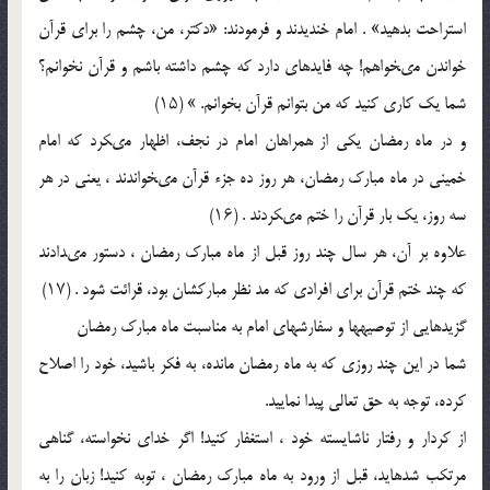
استراحت ‏بدهید» . امام خندیدند و فرمودند: «دکتر، من، چشم را براى قرآن
خواندن مى‏خواهم! چه فایده‏اى دارد که چشم داشته باشم و قرآن نخوانم؟
شما یک کارى کنید که من بتوانم قرآن بخوانم. » (۱۵)
و در ماه رمضان یکى از همراهان امام در نجف، اظهار مى‏کرد که امام
خمینى در ماه مبارک رمضان، هر روز ده جزء قرآن مى‏خواندند ، یعنى در هر
سه روز، یک بار قرآن را ختم مى‏کردند . (۱۶)
علاوه بر آن، هر سال چند روز قبل از ماه مبارک رمضان ، دستور مى‏دادند
که چند ختم قرآن براى افرادى که مد نظر مبارکشان بود، قرائت ‏شود . (۱۷)
گزیدهایى از توصیه‏ها و سفارش‏هاى امام به مناسبت ماه مبارک رمضان
شما در این چند روزى که به ماه رمضان مانده، به فکر باشید، خود را اصلاح
کرده، توجه به حق تعالى پیدا نمایید.
از کردار و رفتار ناشایسته خود ، استغفار کنید! اگر خداى نخواسته، گناهى
مرتکب شده‏اید، قبل از ورود به ماه مبارک رمضان ، توبه کنید! زبان را به