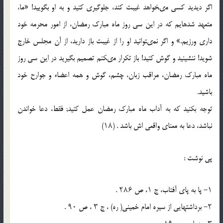
اگر دیدید کسى مى‏خواهد غیبت کند، جلوگیرى کنید و به او بگویید! «ما،
متعهد شده‏ایم که در این سى ‏روز ماه مبارک رمضان، از امور محرمه خود
دارى ورزیم.» و اگر نمى‏توانید او را از غیبت ‏باز دارید، از آن مجلس خارج
شوید! ننشینید و گوش کنید! باز تکرار مى‏کنم تصمیم بگیرید در این سى روز
ماه مبارک رمضان، مراقب زبان، چشم، گوش و همه‏ اعضاء و جوارح خود
باشید.
توجه بکنید که به آداب ماه مبارک رمضان عمل کنید; فقط، دعا خواندن
نباشد، دعا به معناى واقعی اش باشد . (۱۸)
پی نوشت :
۱- پا به پاى آفتاب، ج ۱، ص ۲۸۶ .
۲- برداشت‏هایى از سیره‏ امام خمینى( ره) ، ج ۳ ، ص ۹۰ .