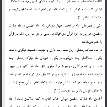
افتاده است، حاج آقا مصطفى را بیدار کردم و گفتم: «ببین چه خبر است!» .
ایشان نشست و گوش داد و گفت: «صداى امام است که مشغول تهجد و
عبادت است‏» (۱۰)
یکى از همراهان امام در نجف، اظهار مى‏کرد که امام خمینى در ماه مبارک
رمضان، هر روز ده جزء قرآن مى‏خواندند ، یعنى در هر سه روز، یک بار قرآن
را ختم مى‏کردند
در ماه مبارک رمضان، این شب زنده دارى و تهجد، وضعیت دیگرى داشت.
یکى از محافظان بیت مى‏گوید در یکى از شب‏هاى ماه مبارک رمضان، نیمه
شب، براى انجام کارى مجبور شدم از جلوى اتاق امام گذر کنم. حین عبور،
متوجه شدم که امام، زار زار گریه مى‏کردند! هق هق گریه‏ امام که در فضا
پیچیده بود، واقعا مرا تحت تاثیر قرار داد که چگونه امام، در آن موقع از شب،
با خداى خویش راز و نیاز مى‏کند. (۱۱)
آخرین ماه مبارک رمضان دوران حیات امام، به گفته‏ ساکنان بیت، از ماه
مبارک رمضان‏هاى دیگر متفاوت بود! به این صورت که امام همیشه، براى