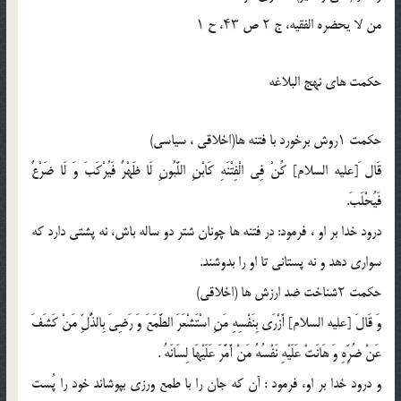
من لا یحضره الفقیه، ج ۲ ص ۴۳، ح ۱
حکمت های نهج البلاغه
حکمت ۱روش برخورد با فتنه ها(اخلاقى ، سیاسى)
قَال َ[علیه السلام] کُنْ فِى الْفِتْنَهِ کَابْنِ اللَّبُونِ لَا ظَهْرٌ فَیُرْکَبَ وَ لَا ضَرْعٌ
فَیُحْلَبَ.
درود خدا بر او ، فرمود: در فتنه ها چونان شتر دو ساله باش، نه پشتى دارد که
سوارى دهد و نه پستانى تا او را بدوشند.
حکمت ۲شناخت ضد ارزش ها (اخلاقى)
وَ قَالَ [علیه السلام] أَزْرَى بِنَفْسِهِ مَنِ اسْتَشْعَرَ الطَّمَعَ وَ رَضِیَ بِالذُّلِّ مَنْ کَشَفَ
عَنْ ضُرِّهِ وَ هَانَتْ عَلَیْهِ نَفْسُهُ مَنْ أَمَّرَ عَلَیْهَا لِسَانَهُ .
و درود خدا بر او، فرمود : آن که جان را با طمع ورزى بپوشاند خود را پُست