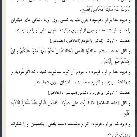
أَدْبَرَتْ عَنْهُ سَلَبَتْهُ مَحَاسِنَ نَفْسِهِ .
و درود خدا بر او ، فرمود : چون دنیا به کسى روى آورد ، نیکى هاى دیگران
را به او عاریت دهد ، و چون از او روى برگرداند خوبى هاى او را نیز بربایند.
حکمت ۱۰روش زندگى با مردم (اخلاقى، اجتماعى)
وَ قَالَ [علیه السلام] خَالِطُوا النَّاسَ مُخَالَطَهً إِنْ مِتُّمْ مَعَهَا بَکَوْا عَلَیْکُمْ وَ إِنْ
عِشْتُمْ حَنُّوا إِلَیْکُمْ .
و درود خدا بر او ، فرمود : با مردم آن گونه معاشرت کنید ، که اگر مْردید بر
شما اشک ریزند، و اگر زنده ماندید ، با اشتیاق سوى شما آیند.
حکمت ۱۱روش برخورد با دشمن (سیاسى ، اخلاقى)
وَ قَالَ [علیه السلام] إِذَا قَدَرْتَ عَلَى عَدُوِّکَ فَاجْعَلِ الْعَفْوَ عَنْهُ شُکْراً لِلْقُدْرَهِ
عَلَیْهِ .
و درود خدا بر او ، فرمود : اگر بر دشمنت دست یافتى ، بخشیدن او را شکرانه
پیروزى قرار ده.