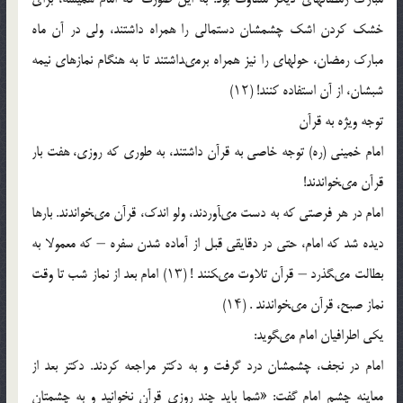
خشک کردن اشک چشم‏شان دستمالى را همراه داشتند، ولى در آن ماه
مبارک رمضان، حوله‏اى را نیز همراه برمى‏داشتند تا به هنگام نمازهاى نیمه
شب‏شان، از آن استفاده کنند! (۱۲)
توجه ویژه به قرآن
امام خمینى (ره) توجه خاصى به قرآن داشتند، به ‏طورى که روزى، هفت ‏بار
قرآن مى‏خواندند!
امام در هر فرصتى که به ‏دست مى‏آوردند، ولو اندک، قرآن مى‏خواندند. بارها
دیده شد که امام، حتى در دقایقى قبل از آماده شدن سفره – که معمولا به
بطالت مى‏گذرد – قرآن تلاوت مى‏کنند ! (۱۳) امام بعد از نماز شب تا وقت
نماز صبح، قرآن مى‏خواندند . (۱۴)
یکى اطرافیان امام مى‏گوید:
امام در نجف، چشم‏شان درد گرفت و به دکتر مراجعه کردند. دکتر بعد از
معاینه‏ چشم امام گفت: «شما باید چند روزى قرآن نخوانید و به چشم‏تان