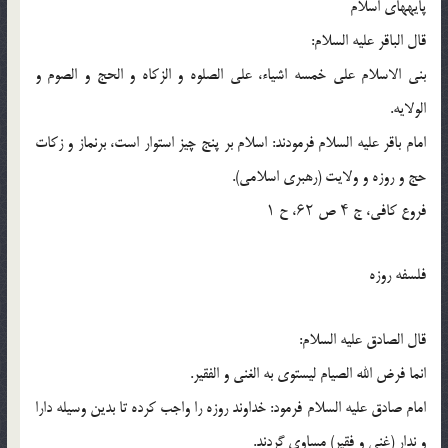
پایه‏هاى اسلام
قال الباقر علیه السلام:
بنى الاسلام على خمسه اشیاء، على الصلوه و الزکاه و الحج و الصوم و
الولایه.
امام باقر علیه السلام فرمودند: اسلام بر پنج چیز استوار است، برنماز و زکات
حج و روزه و ولایت (رهبرى اسلامى).
فروع کافى، ج ۴ ص ۶۲، ح ۱
فلسفه روزه
قال الصادق علیه السلام:
انما فرض الله الصیام لیستوى به الغنى و الفقیر.
امام صادق علیه السلام فرمود: خداوند روزه را واجب کرده تا بدین وسیله دارا
و ندار (غنى و فقیر) مساوى گردند.