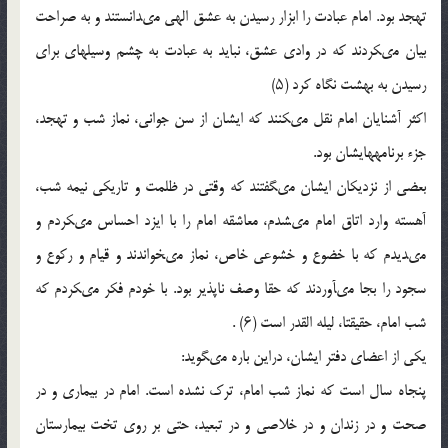
تهجد بود. امام عبادت را ابزار رسیدن به عشق الهى مى‏دانستند و به صراحت
‏بیان مى‏کردند که در وادى عشق، نباید به عبادت به چشم وسیله‏اى براى
رسیدن به بهشت نگاه کرد (۵)
اکثر آشنایان امام نقل مى‏کنند که ایشان از سن جوانى، نماز شب و تهجد،
جزء برنامه‏هایشان بود.
بعضى از نزدیکان ایشان مى‏گفتند که وقتى در ظلمت و تاریکى نیمه‏ شب،
آهسته وارد اتاق امام مى‏شدم، معاشقه امام را با ایزد احساس مى‏کردم و
مى‏دیدم که با خضوع و خشوعى خاص، نماز مى‏خواندند و قیام و رکوع و
سجود را بجا مى‏آوردند که حقا وصف ناپذیر بود. با خودم فکر مى‏کردم که
شب امام، حقیقتا، لیله القدر است (۶) .
یکى از اعضاى دفتر ایشان، دراین باره مى‏گوید:
پنجاه سال است که نماز شب امام، ترک نشده است. امام در بیمارى و در
صحت و در زندان و در خلاصى و در تبعید، حتى بر روى تخت ‏بیمارستان