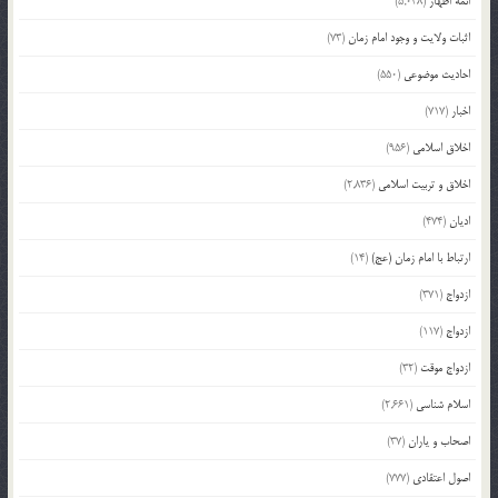
ائمه اطهار
(5,038)
اثبات ولایت و وجود امام زمان
(73)
احادیث موضوعی
(550)
اخبار
(717)
اخلاق اسلامی
(956)
اخلاق و تربیت اسلامی
(2,836)
ادیان
(474)
ارتباط با امام زمان (عج)
(14)
ازدواج
(371)
ازدواج
(117)
ازدواج موقت
(32)
اسلام شناسی
(2,661)
اصحاب و یاران
(37)
اصول اعتقادی
(777)