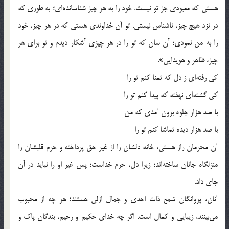
هستى كه معبودى جز تو نيست. خود را به هر چيز شناسانده‌اى؛ به طورى كه
در نزد هيچ چيز، ناشناس نيستى. تو آن خداوندى هستى كه در هر چيز، خود
را به من نمودى؛ آن سان كه تو را در هر چيزى آشكار ديدم و تو براى هر
چيز، ظاهر و هويدايى».
كى رفته‌اى ز دل كه تمنا كنم تو را
كى گشته‌اى نهفته كه پيدا كنم تو را
با صد هزار جلوه برون آمدى كه من
با صد هزار ديده تماشا كنم تو را
آن محرمان راز هستى، خانه دلشان را از غير حق پرداخته و حرم قلبشان را
منزلگاه جانان ساخته‌اند؛ زيرا دل، حرم خداست؛ پس غير او را نبايد در آن
جاى داد.
آنان، پروانگان شمع ذات احدى و جمال ازلى هستند؛ هر چه از محبوب
مى‌بينند، زيبايى و كمال است. اگر چه خداى حكيم و رحيم، بندگان پاك و