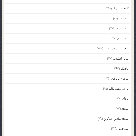
گنجینه معارف
(495)
ماه رجب
(20)
ماه رمضان
(176)
ماه شعبان
(20)
ماهها و روزهای خاص
(745)
مبانی اعتقادی
(20)
مختلف
(367)
مدعیان دروغین
(25)
مراجع معظم تقلید
(15)
مردان
(40)
مسجد
(87)
مسجد مقدس جمکران
(19)
مسیحیت
(229)