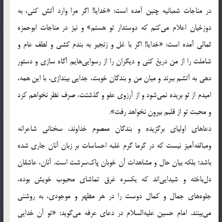
در مناجات شعبانيه چنين آمده است: «خدايا! اگر مرا وارد آتش كنى، به
دوزخيان اعلام مى‌كنم كه دوستدار تو هستم» و نيز در مناجات ابوحمزه
ثمالى آمده است: «خدايا! اگر با غل و زنجير به بندم كشى و لطف عام و
شاملت را از من دريغ كنى و ديگران را از رسوايى‌هايم آگاه سازى و دستور
دهى به آتشم ببرند و ميان من و بندگان خوبت، جدايى بيندازى، با اين همه،
اميدم از تو بريده نمى‌شود و از آرزوى عفو و گذشتت، صرف نظر نخواهم كرد
و محبت تو از قلبم بيرون نخواهد رفت».
دعاهاى اولياى برگزيده و بندگان معصوم خداوند، سخنانى شاعرانه
ومبالغه‌آميز نيست كه در گرما گرم غلبه احساسات بر زبان آنان جارى شده
باشد؛ بلكه بيان حال و مشاهدات آن خوبان پاك‌سرشت است. آنان، عاشقان
دل‌باخته و شيدايى‌اند كه يكسره غرق تماشاى محبوب خويش بوده،
جلوه‌هاى جمال و كمال دوست را در هر مظهر و موجودى، به روشنى
مى‌بينند. امام حسين عليه‌السلام در دعاى عرفه مى‌گويد: «تو آن خدايى