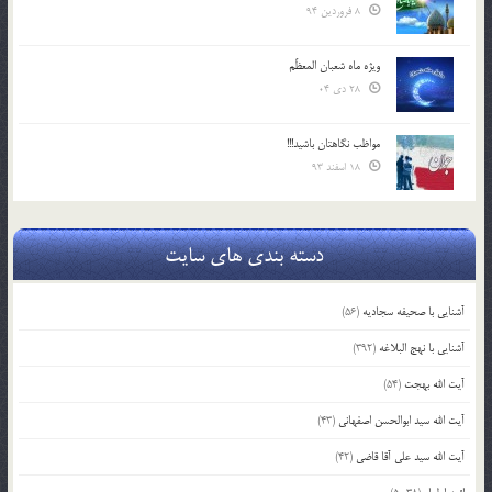
8 فروردین 94
ویژه ماه شعبان المعظّم
28 دی 04
مواظب نگاهتان باشید!!!
18 اسفند 93
دسته بندی های سایت
آشنایی با صحیفه سجادیه
(56)
آشنایی با نهج البلاغه
(392)
آیت الله بهجت
(54)
آیت الله سید ابوالحسن اصفهانی
(43)
آیت الله سید علی آقا قاضی
(42)