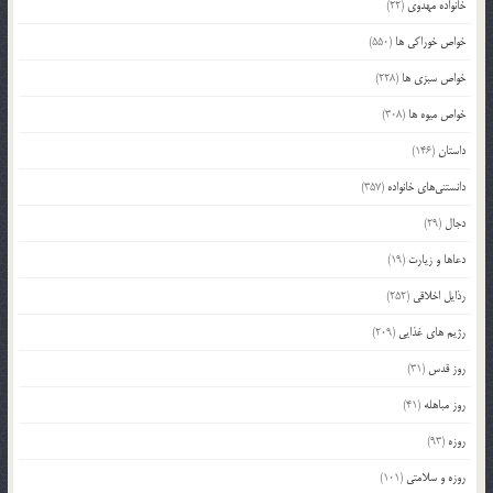
خانواده مهدوی
(22)
خواص خوراکی ها
(550)
خواص سبزی ها
(228)
خواص میوه ها
(308)
داستان
(146)
دانستنی‌های خانواده
(357)
دجال
(29)
دعاها و زیارت
(19)
رذایل اخلاقی
(252)
رژیم های غذایی
(209)
روز قدس
(31)
روز مباهله
(41)
روزه
(93)
روزه و سلامتی
(101)