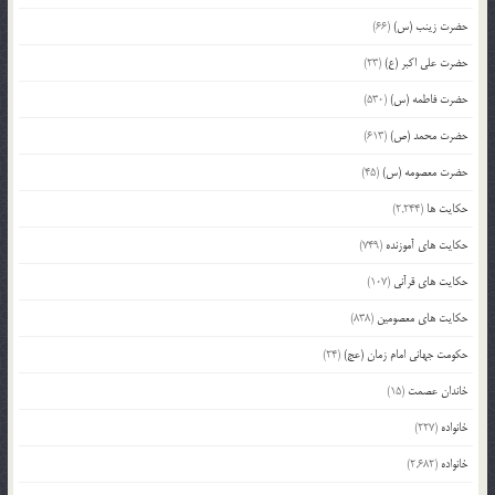
حضرت زینب (س)
(66)
حضرت علی اکبر (ع)
(23)
حضرت فاطمه (س)
(530)
حضرت محمد (ص)
(613)
حضرت معصومه (س)
(45)
حکایت ها
(2,244)
حکایت های آموزنده
(749)
حکایت های قرآنی
(107)
حکایت های معصومین
(838)
حکومت جهانی امام زمان (عج)
(24)
خاندان عصمت
(15)
خانواده
(227)
خانواده
(2,682)