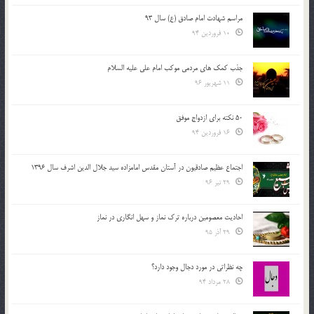
مراسم شهادت امام صادق (ع) سال 93
10 فروردین 94
جذب کمک های مردمی موکب امام علی علیه السلام
11 شهریور 96
50 نکته برای ازدواج موفق
16 فروردین 94
اجتماع عظیم صادقیون در آستان مقدس امامزاده سید جلال الدین اشرف سال 1396
29 تیر 96
احادیث معصومین درباره ترک نماز و سهل انگاری در نماز
29 آذر 95
چه نظراتی در مورد دجال وجود دارد؟
28 مرداد 94