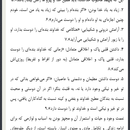
2. زياد به ياد خدا بودن: «اگر بنده‌ام را ببينى كه زياد به ياد من است، خودم
چنين اجازه‌اى به او داده‌ام و او را دوست مى‌دارم».6
3. آرامش درونى و شكيبايى: «هنگامى كه خداوند بنده‌اى را دوست بدارد، او
را با زيور آرامش و شكيبايى مى‌آرايد».7
4. داشتن قلبى پاك و اخلاقى متعادل: «زمانى كه خداوند بنده‌اى را دوست
بدارد، قلبى پاك و اخلاقى متعادل (به دور از افراط و تفريط) روزى‌اش
مى‌كند».8
5. دوست داشتن مطيعان و دشمنى با عاصيان: «اگر مى‌خواهى بدانى كه در
تو خير و نيكى وجود دارد يا نه، به قلبت بنگر؛ اگر در آن دوستى و محبت
نسبت به بندگان مطيع خداوند و بغض و كينه نسبت به گناه‌كاران يافتى، پس
در تو خير و نيكى است و خداوند تو را دوست دارد».9
نعمت وجود و حيات و استمرار آن و مجهز بودن به اسباب و لوازمى كه براى
ادامه زندگى و تكامل مادى و معنوى انسان بايسته است، از ديگر جلوه‌هاى