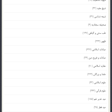
شیخ مفید
(42)
شیعه شناسی
(69)
صحیفه سجادیه
(4)
طب سنتی و گیاهی
(147)
ظهور
(334)
عبادات اسلامی
(627)
عبادات و فروع دین
(34)
عقاید اسلامی
(70)
علما و بزرگان
(224)
علوم اسلامی
(43)
علوم قرآنی
(343)
عید غدیر خم
(185)
عید فطر
(35)