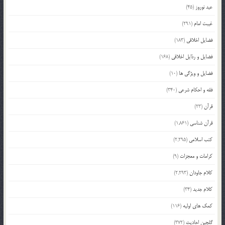
عید نوروز
(45)
غیبت امام
(291)
فضایل اخلاقی
(183)
فضایل و رذایل اخلاقی
(168)
فضایل و ویژگی ها
(10)
فقه و احکام شرعی
(340)
قرآن
(23)
قرآن شناسی
(1,861)
کتب اسلامی
(2,295)
کرامات و معجزات
(9)
کلام جاودان
(2,293)
کلام جدید
(34)
کمک های اولیه
(116)
گلچین احادیث
(372)