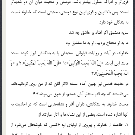
قوى‌تر و ادراك معلول بيشتر باشد، دوستى و محبت ميان آن دو شديدتر
است؛ پس بالاترين و قوى‌ترين نوع دوستى، محبتى است كه خداوند نسبت
به بندگان خود دارد.
سايه معشوق اگر افتاد بر عاشق چه شد
ما به او محتاج بوديم، او به ما مشتاق بود
خداوند، در آيات و روايات فراوانى، محبتش را به بندگانش ابراز كرده است؛
مانند اين آيات: «إِنَّ اللَّهَ يُحِبُّ التَّوَّابِينَ»؛1 «فَإِنَّ اللَّهَ يُحِبُّ الْمُتَّقِينَ»؛2 و «وَ
اللَّهُ يُحِبُّ الْمُحْسِنِينَ».3
در حديث قدسى نيز چنين آمده است: «اگر آنان كه از من روى گردانيده‌اند،
مى‌دانستند كه چه قدر منتظر آنان هستم، از شوق مى‌مردند».4
محبت خداوند به بندگانش، داراى آثار و نشانه‌هايى است كه در احاديث به
آنها اشاره شده است. بعضى از اين نشانه‌ها و آثار عبارتند از:
1. اطاعت از خداوند و پيروى از اولياى او: «كسى كه خوشحال مى‌شود از
اين كه بفهمد محبوب خداست، بايد مطيع خدا و پيرو ما [اهل بيت‌] باشد».5