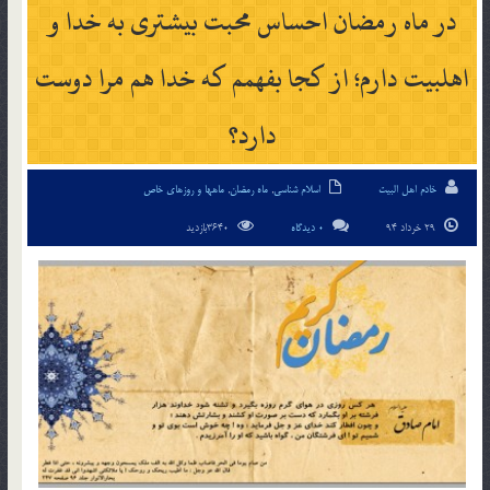
در ماه رمضان احساس محبت بيشترى به خدا و
اهل‏بيت دارم؛ از كجا بفهمم كه خدا هم مرا دوست
دارد؟
خادم اهل البیت
اسلام شناسی
,
ماه رمضان
,
ماهها و روزهای خاص
29 خرداد 94
0 دیدگاه
3640بازدید