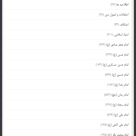
اطلاعیه ها
(26)
اعتقادات و اصول دین
(28)
اعتکاف
(43)
اعیاد اسلامی
(211)
امام جعفر صادق (ع)
(372)
امام حسن (ع)
(233)
امام حسن عسکری (ع)
(172)
امام حسین (ع)
(847)
امام رضا (ع)
(182)
امام زمان (عج)
(583)
امام سجاد (ع)
(227)
امام علی (ع)
(894)
امام علی النقی (ع)
(165)
امام محمد باقر (ع)
(165)