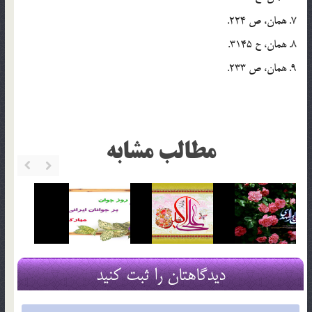
7. همان، ص 224.
8. همان، ح 3145.
9. همان، ص 233.
مطالب مشابه
دیدگاهتان را ثبت کنید