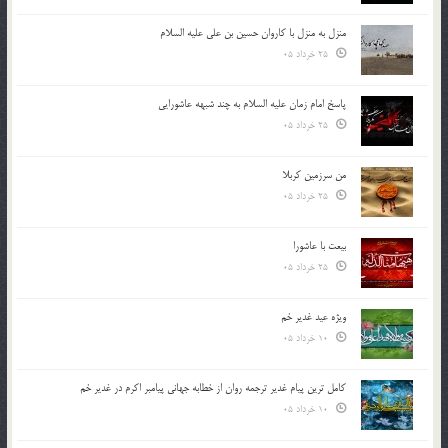
منزل به منزل با کاروان حسین بن علی علیه السلام
25 خرداد 05
پاسخ امام زمان علیه السلام به چند شبهه عاشورایی
25 خرداد 05
من سرزمین کربلا
25 خرداد 05
بیعت با عاشورا
25 خرداد 05
ویژه عید غدیر خم
10 خرداد 05
کامل ترین پیام غدیر ترجمه روان از خطابه جهانی پیامبر اکرم در غدیر خم
10 خرداد 05