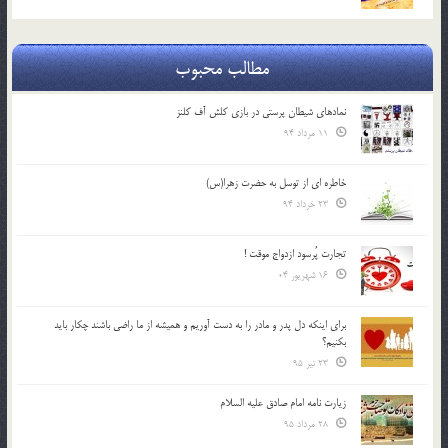
مطالب محبوب
نمادهای شیطان پرستی در بازی کلش آف کلنز
11 مرداد 94
خاطره ای از توسل به حضرت زهرا(س)
23 خرداد 94
تجارت پُرسود ازدواج موقت !
16 شهریور 04
براي اينكه دل پدر و مادر را به دست آوريم و هميشه از ما راضي باشند چكار بايد
بكنيم؟
23 تیر 95
زیارت نامه امام صادق علیه السلام
28 مرداد 95