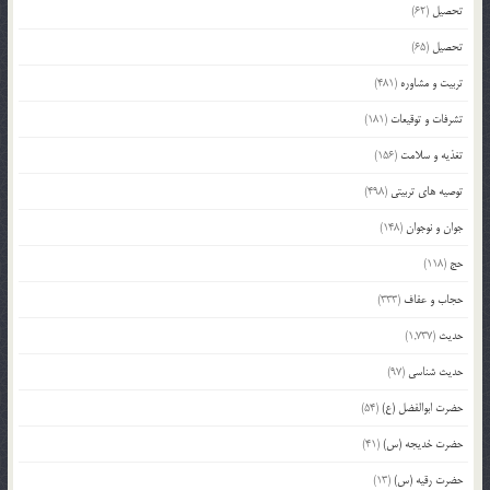
تحصیل
(62)
تحصیل
(65)
تربیت و مشاوره
(481)
تشرفات و توقیعات
(181)
تغذیه و سلامت
(156)
توصیه های تربیتی
(498)
جوان و نوجوان
(148)
حج
(118)
حجاب و عفاف
(333)
حدیث
(1,737)
حدیث شناسی
(97)
حضرت ابوالفضل (ع)
(54)
حضرت خدیجه (س)
(41)
حضرت رقیه (س)
(13)