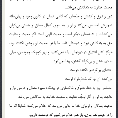
محبت خداوند به بندگانش مى‌باشد.
شور و شوق و كشش و جذبه‌اى كه گاهى انسان در كانون وجود و نهان‌خانه
ضميرش احساس مى‌كند و او را به سوى كمال مطلق و هستى بى‌كران
مى‌كشاند، از نشانه‌هاى ديگر لطف و محبت الهى است. اگر محبت و عنايت
حق به بندگانش نبود و شبستان قلب ما با نور محبت او روشن نگشته بود،
هرگز آتش اشتياق در درونمان زبانه نمى‌كشيد و نهر كوچك وجودمان، ميلى
به دريا شدن و بى‌كرانه گشتن، پيدا نمى‌كرد.
رشته‌اى بر گردنم افكنده دوست
مى‌كشد آن جا كه خاطرخواه اوست‌
احساس نياز به دعا، تضرّع و خاكسارى در پيشگاه معبود متعال و عرض نياز و
حاجت به او، از آثار توجّه، عنايت و محبت خداوند به بندگانش مى‌باشد.
محبت بندگان و اولياى خدا به جايى مى‌رسد كه اعلام مى‌كنند: خدايا! اگر ما
را در جهنم هم ببرى، باز هم اعلام مى‌كنيم كه دوستت داريم.