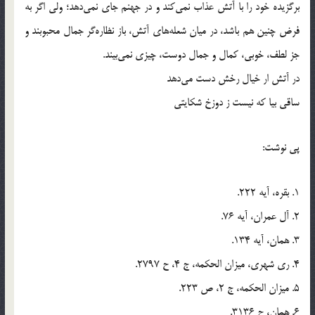
برگزيده خود را با آتش عذاب نمى‌كند و در جهنم جاى نمى‌دهد؛ ولى اگر به
فرض چنين هم باشد، در ميان شعله‌هاى آتش، باز نظاره‌گر جمال محبوبند و
جز لطف، خوبى، كمال و جمال دوست، چيزى نمى‌بيند.
در آتش ار خيال رخش دست مى‌دهد
ساقى بيا كه نيست ز دوزخ شكايتى
پی نوشت:
1. بقره، آيه 222.
2. آل عمران، آيه 76.
3. همان، آيه 134.
4. رى شهرى، ميزان الحكمه، ج 4، ح 2797.
5. ميزان الحكمه، ج 2، ص 223.
6. همان، ح 3136.