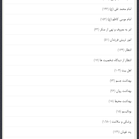
امام محمد تقی (ع)
(146)
امام موسی کاظم (ع)
(152)
امر به معروف و نهی از منکر
(63)
امور تربیتی فرزندان
(51)
انتظار
(164)
انتظار از دیدگاه شخصیت ها
(17)
اهل بیت
(104)
بهداشت جسم
(73)
بهداشت روان
(26)
بهداشت محیط
(18)
بودائیسم
(15)
پزشکی و سلامت
(1,980)
پند خوبان
(129)