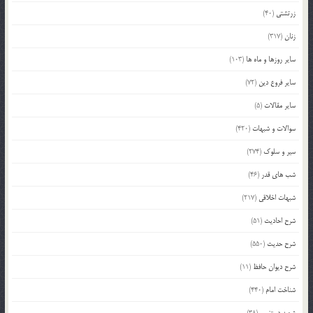
زرتشتی
(40)
زنان
(317)
سایر روزها و ماه ها
(103)
سایر فروع دین
(72)
سایر مقالات
(5)
سوالات و شبهات
(420)
سیر و سلوک
(274)
شب های قدر
(46)
شبهات اخلاقی
(217)
شرح احادیث
(51)
شرح حدیث
(550)
شرح دیوان حافظ
(11)
شناخت امام
(440)
شهید دستغیب
(38)