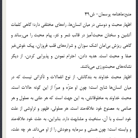
منبع:ماهنامه پرسمان- ش49
اظهار محبت و دوستى در ميان انسان‌ها، راه‌هاى مختلفى دارد؛ گاهى كلمات
آتشين و سخنان محبت‌آميز در قالب شعر و نثر، پيام محبت را مى‌رساند و
گاهى ريزش بى‌امان اشك سوزان و شراره‌هاى قلب فروزان، پيك خوش‌خبر
صفا و محبت است. هديه دادن، احترام نمودن و پذيرايى كردن، از ديگر
نشانه‌هاى محبت‌ورزى مى‌باشند.
اظهار محبت خداوند به بندگانش، از نوع انفعالات و تأثراتى نيست كه در
ميان انسان‌ها شايع است؛ چون او منزّه و مبرّا از اين گونه حالات است.
محبت خداوند به مخلوقاتش، به اين جهت است كه هر علتى به معلول و هر
صانعى به مصنوع خود علاقه‌مند است. هر معلولى، ظهور و تراوشى از علت
خود است و با آن، سنخيت و مشابهت دارد. بنابراين، به علت خود علاقه‌مند
و وابسته است؛ چون هستى و سرمايه وجودش را از او مى‌داند. هر چه علت،