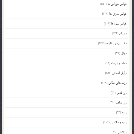
خواص خوراکی ها
(550)
خواص سبزی ها
(228)
خواص میوه ها
(308)
داستان
(146)
دانستنی‌های خانواده
(357)
دجال
(29)
دعاها و زیارت
(19)
رذایل اخلاقی
(252)
رژیم های غذایی
(209)
روز قدس
(31)
روز مباهله
(41)
روزه
(93)
روزه و سلامتی
(101)
زرتشتی
(40)