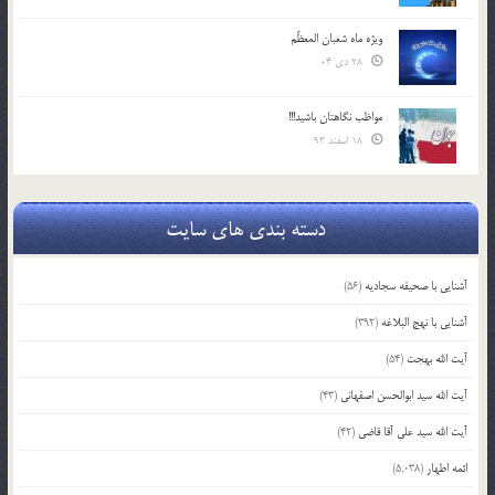
ویژه ماه شعبان المعظّم
28 دی 04
مواظب نگاهتان باشید!!!
18 اسفند 93
دسته بندی های سایت
آشنایی با صحیفه سجادیه
(56)
آشنایی با نهج البلاغه
(392)
آیت الله بهجت
(54)
آیت الله سید ابوالحسن اصفهانی
(43)
آیت الله سید علی آقا قاضی
(42)
ائمه اطهار
(5,038)