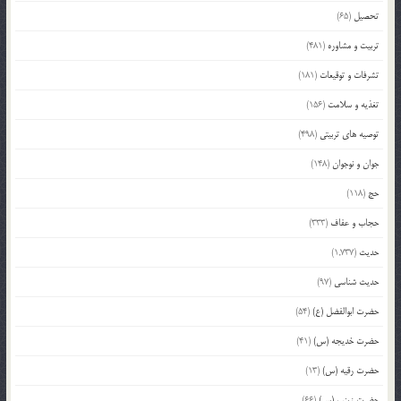
تحصیل
(65)
تربیت و مشاوره
(481)
تشرفات و توقیعات
(181)
تغذیه و سلامت
(156)
توصیه های تربیتی
(498)
جوان و نوجوان
(148)
حج
(118)
حجاب و عفاف
(333)
حدیث
(1,737)
حدیث شناسی
(97)
حضرت ابوالفضل (ع)
(54)
حضرت خدیجه (س)
(41)
حضرت رقیه (س)
(13)
حضرت زینب (س)
(66)