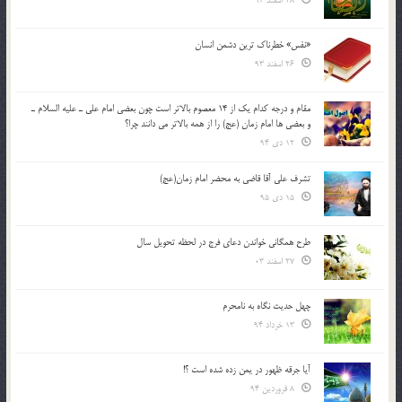
28 اسفند 93
«نفس» خطرناک ترین دشمن انسان
26 اسفند 93
مقام و درجه كدام يك از 14 معصوم بالاتر است چون بعضي امام علي ـ عليه السلام ـ
و بعضي ها امام زمان (عج) را از همه بالاتر مي دانند چرا؟
12 دی 94
تشرف علي آقا قاضي به محضر امام زمان(عج)
15 دی 95
طرح همگانی خواندن دعای فرج در لحظه تحویل سال
27 اسفند 03
چهل حدیث نگاه به نامحرم
13 خرداد 94
آیا جرقه ظهور در یمن زده شده است ؟!
8 فروردین 94