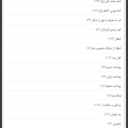
امام محمد تقی (ع)
(146)
امام موسی کاظم (ع)
(152)
امر به معروف و نهی از منکر
(63)
امور تربیتی فرزندان
(51)
انتظار
(164)
انتظار از دیدگاه شخصیت ها
(17)
اهل بیت
(104)
بهداشت جسم
(73)
بهداشت روان
(26)
بهداشت محیط
(18)
بودائیسم
(15)
پزشکی و سلامت
(1,980)
پند خوبان
(129)
تحصیل
(62)