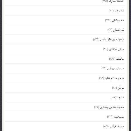
گنجینه معارف
(495)
ماه رجب
(20)
ماه رمضان
(176)
ماه شعبان
(20)
ماهها و روزهای خاص
(745)
مبانی اعتقادی
(20)
مختلف
(367)
مدعیان دروغین
(25)
مراجع معظم تقلید
(15)
مردان
(40)
مسجد
(87)
مسجد مقدس جمکران
(19)
مسیحیت
(229)
معارف قرآنی
(855)