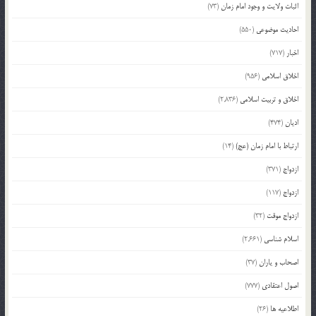
اثبات ولایت و وجود امام زمان
(73)
احادیث موضوعی
(550)
اخبار
(717)
اخلاق اسلامی
(956)
اخلاق و تربیت اسلامی
(2,836)
ادیان
(474)
ارتباط با امام زمان (عج)
(14)
ازدواج
(371)
ازدواج
(117)
ازدواج موقت
(32)
اسلام شناسی
(2,661)
اصحاب و یاران
(37)
اصول اعتقادی
(777)
اطلاعیه ها
(26)