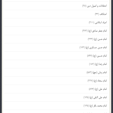
اعتقادات و اصول دین
(28)
اعتکاف
(43)
اعیاد اسلامی
(211)
امام جعفر صادق (ع)
(372)
امام حسن (ع)
(233)
امام حسن عسکری (ع)
(172)
امام حسین (ع)
(847)
امام رضا (ع)
(182)
امام زمان (عج)
(583)
امام سجاد (ع)
(227)
امام علی (ع)
(894)
امام علی النقی (ع)
(165)
امام محمد باقر (ع)
(165)