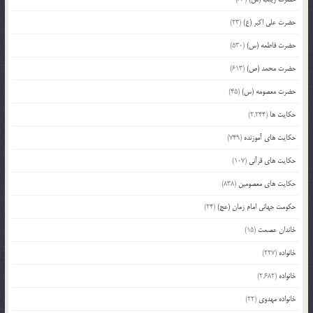
حضرت علی اکبر (ع)
(23)
حضرت فاطمه (س)
(530)
حضرت محمد (ص)
(613)
حضرت معصومه (س)
(45)
حکایت ها
(2,244)
حکایت های آموزنده
(749)
حکایت های قرآنی
(107)
حکایت های معصومین
(838)
حکومت جهانی امام زمان (عج)
(24)
خاندان عصمت
(15)
خانواده
(227)
خانواده
(2,682)
خانواده مهدوی
(22)