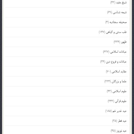
شیخ مفید
(42)
شیعه شناسی
(69)
صحیفه سجادیه
(4)
طب سنتی و گیاهی
(147)
ظهور
(334)
عبادات اسلامی
(627)
عبادات و فروع دین
(34)
عقاید اسلامی
(70)
علما و بزرگان
(224)
علوم اسلامی
(43)
علوم قرآنی
(343)
عید غدیر خم
(185)
عید فطر
(35)
عید نوروز
(45)