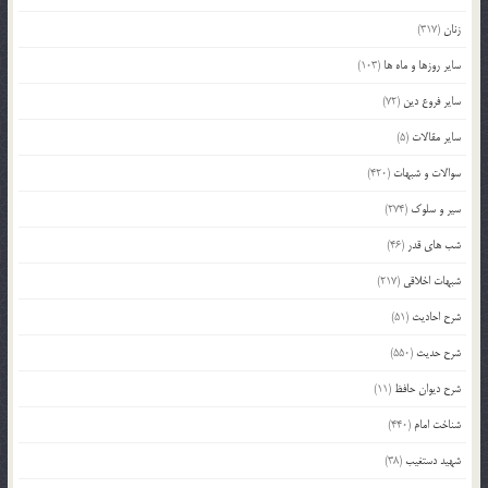
زنان
(317)
سایر روزها و ماه ها
(103)
سایر فروع دین
(72)
سایر مقالات
(5)
سوالات و شبهات
(420)
سیر و سلوک
(274)
شب های قدر
(46)
شبهات اخلاقی
(217)
شرح احادیث
(51)
شرح حدیث
(550)
شرح دیوان حافظ
(11)
شناخت امام
(440)
شهید دستغیب
(38)