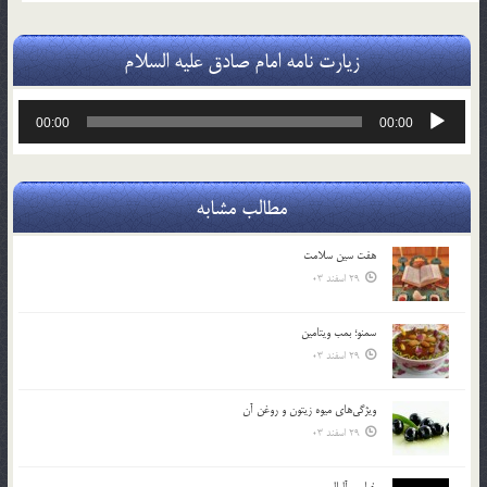
زیارت نامه امام صادق علیه السلام
پخش‌کننده
00:00
00:00
صوت
مطالب مشابه
هفت سين سلامت
29 اسفند 03
سمنو؛ بمب ويتامين
29 اسفند 03
ويژگي‌هاي ميوه زيتون و روغن آن
29 اسفند 03
خواص آلبالو