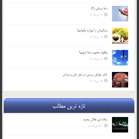
دعا درمانی (2)
17 مرداد 03
زندگيمان را دوباره بخوانيم!
17 مرداد 03
چگونه محبوب خدا شويم؟
17 مرداد 03
تاثیر عوامل زيستي در مغز زنان و مردان
17 مرداد 03
تازه ترین مطالب
سلام ای هلال محرم
25 خرداد 05