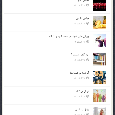
29 اسفند 03
خواص آناناس
29 اسفند 03
ويژگي هاي خانواده در جامعه اسوه ي اسلام
29 اسفند 03
خودآگاهى چيست ؟
29 اسفند 03
آیا شما پیر شده اید؟
29 اسفند 03
قرباني بي گناه
29 اسفند 03
بلوغ در دختران
29 اسفند 03