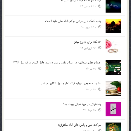
مراسم شهادت امام صادق (ع) سال 93
10 فروردین 94
جذب کمک های مردمی موکب امام علی علیه السلام
11 شهریور 96
50 نکته برای ازدواج موفق
16 فروردین 94
اجتماع عظیم صادقیون در آستان مقدس امامزاده سید جلال الدین اشرف سال 1396
29 تیر 96
احادیث معصومین درباره ترک نماز و سهل انگاری در نماز
29 آذر 95
چه نظراتی در مورد دجال وجود دارد؟
28 مرداد 94
سوالات طبی و پاسخ های امام صادق(ع)