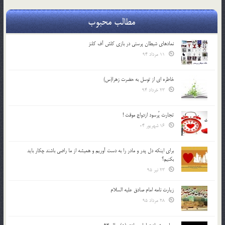
مطالب محبوب
نمادهای شیطان پرستی در بازی کلش آف کلنز
11 مرداد 94
خاطره ای از توسل به حضرت زهرا(س)
23 خرداد 94
تجارت پُرسود ازدواج موقت !
16 شهریور 04
براي اينكه دل پدر و مادر را به دست آوريم و هميشه از ما راضي باشند چكار بايد
بكنيم؟
23 تیر 95
زیارت نامه امام صادق علیه السلام
28 مرداد 95