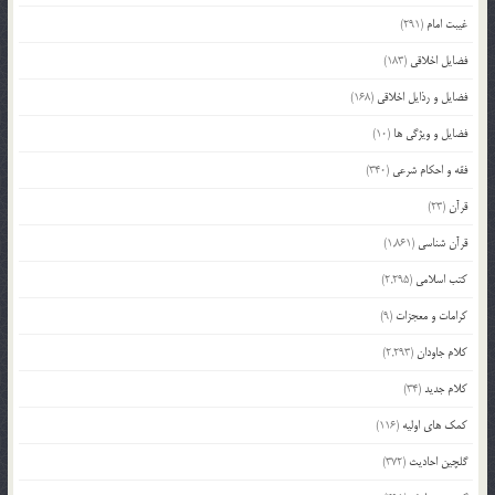
غیبت امام
(291)
فضایل اخلاقی
(183)
فضایل و رذایل اخلاقی
(168)
فضایل و ویژگی ها
(10)
فقه و احکام شرعی
(340)
قرآن
(23)
قرآن شناسی
(1,861)
کتب اسلامی
(2,295)
کرامات و معجزات
(9)
کلام جاودان
(2,293)
کلام جدید
(34)
کمک های اولیه
(116)
گلچین احادیث
(372)