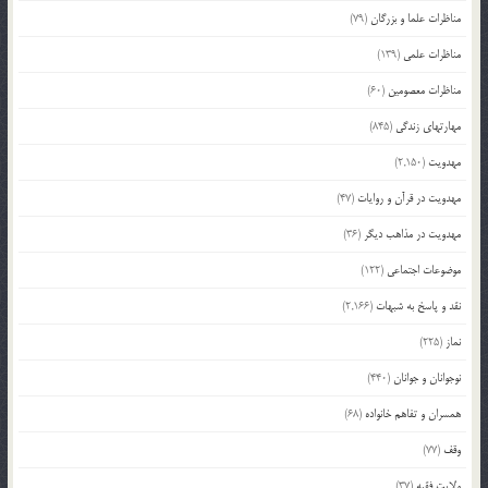
مناظرات علما و بزرگان
(79)
مناظرات علمی
(139)
مناظرات معصومین
(60)
مهارتهای زندگی
(845)
مهدویت
(2,150)
مهدویت در قرآن و روایات
(47)
مهدویت در مذاهب دیگر
(36)
موضوعات اجتماعی
(122)
نقد و پاسخ به شبهات
(2,166)
نماز
(225)
نوجوانان و جوانان
(440)
همسران و تفاهم خانواده
(68)
وقف
(77)
ولایت فقیه
(37)