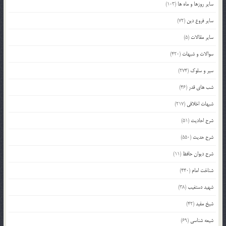
سایر روزها و ماه ها
(103)
سایر فروع دین
(72)
سایر مقالات
(5)
سوالات و شبهات
(420)
سیر و سلوک
(274)
شب های قدر
(46)
شبهات اخلاقی
(217)
شرح احادیث
(51)
شرح حدیث
(550)
شرح دیوان حافظ
(11)
شناخت امام
(440)
شهید دستغیب
(38)
شیخ مفید
(42)
شیعه شناسی
(69)