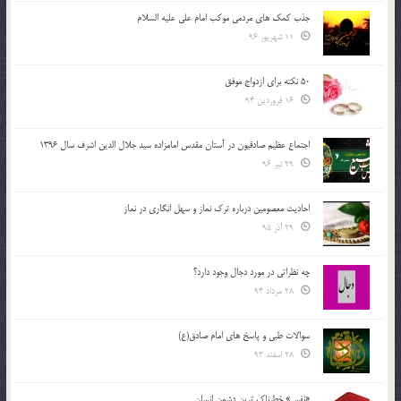
جذب کمک های مردمی موکب امام علی علیه السلام
11 شهریور 96
50 نکته برای ازدواج موفق
16 فروردین 94
اجتماع عظیم صادقیون در آستان مقدس امامزاده سید جلال الدین اشرف سال 1396
29 تیر 96
احادیث معصومین درباره ترک نماز و سهل انگاری در نماز
29 آذر 95
چه نظراتی در مورد دجال وجود دارد؟
28 مرداد 94
سوالات طبی و پاسخ های امام صادق(ع)
28 اسفند 93
«نفس» خطرناک ترین دشمن انسان