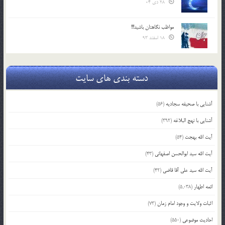
28 دی 04
مواظب نگاهتان باشید!!!
18 اسفند 93
دسته بندی های سایت
آشنایی با صحیفه سجادیه
(56)
آشنایی با نهج البلاغه
(392)
آیت الله بهجت
(54)
آیت الله سید ابوالحسن اصفهانی
(43)
آیت الله سید علی آقا قاضی
(42)
ائمه اطهار
(5,038)
اثبات ولایت و وجود امام زمان
(73)
احادیث موضوعی
(550)