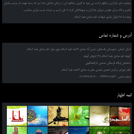
وهابیت مانع عزاداری و اظهار ارادت می شود ما کاروان صادقیه ای را برایتان تشکیل داده ایم که رسما عهده دار مراسم هایتان
باشیم و ناله سرای جعفری میزبان عزاداران و میهمانانتان گردد تا جان داریم بر غربتت غریب نوازی میکنیم...
وعده ما 25 شوال سالروز شهادت امام صادق علیه السلام
آدرس و شماره تماس
استان کرمان ، شهرستان رفسنجان، حسن آباد صادق الائمه علیه السلام نوق، بلوار امام صادق علیه السلام
کوچه امام صادق علیه السلام (9) انتهای کوچه
ساختمان پایگاه فرهنگی مذهبی دارالصادقیون
دفتر شورای مرکزی انجمن محبین حضرت صادق الائمه علیه السلام
شماره تماس : 03434171563 – 09133928317
ائمه اطهار