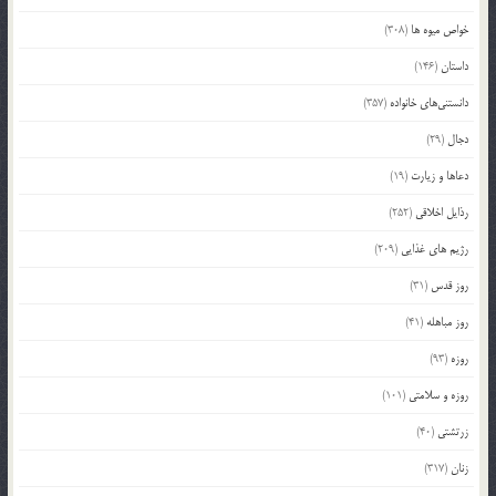
خواص میوه ها
(308)
داستان
(146)
دانستنی‌های خانواده
(357)
دجال
(29)
دعاها و زیارت
(19)
رذایل اخلاقی
(252)
رژیم های غذایی
(209)
روز قدس
(31)
روز مباهله
(41)
روزه
(93)
روزه و سلامتی
(101)
زرتشتی
(40)
زنان
(317)