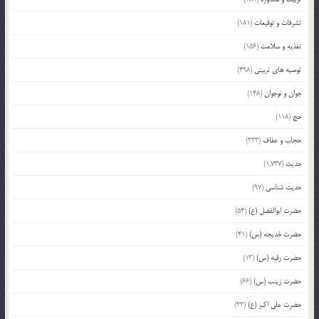
تشرفات و توقیعات
(181)
تغذیه و سلامت
(156)
توصیه های تربیتی
(498)
جوان و نوجوان
(148)
حج
(118)
حجاب و عفاف
(333)
حدیث
(1,737)
حدیث شناسی
(97)
حضرت ابوالفضل (ع)
(54)
حضرت خدیجه (س)
(41)
حضرت رقیه (س)
(13)
حضرت زینب (س)
(66)
حضرت علی اکبر (ع)
(23)