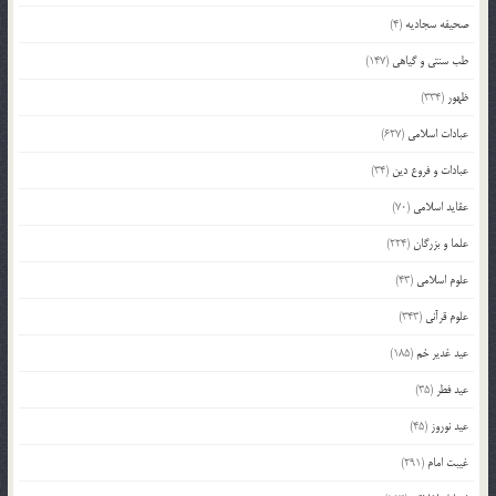
صحیفه سجادیه
(4)
طب سنتی و گیاهی
(147)
ظهور
(334)
عبادات اسلامی
(627)
عبادات و فروع دین
(34)
عقاید اسلامی
(70)
علما و بزرگان
(224)
علوم اسلامی
(43)
علوم قرآنی
(343)
عید غدیر خم
(185)
عید فطر
(35)
عید نوروز
(45)
غیبت امام
(291)