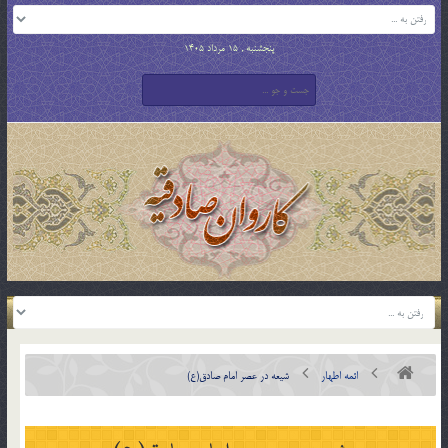
پنجشنبه , 15 مرداد 1405
ائمه اطهار
شيعه در عصر امام صادق(ع)