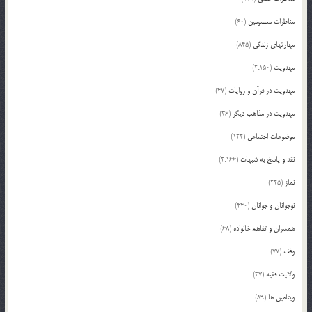
مناظرات معصومین
(60)
مهارتهای زندگی
(845)
مهدویت
(2,150)
مهدویت در قرآن و روایات
(47)
مهدویت در مذاهب دیگر
(36)
موضوعات اجتماعی
(122)
نقد و پاسخ به شبهات
(2,166)
نماز
(225)
نوجوانان و جوانان
(440)
همسران و تفاهم خانواده
(68)
وقف
(77)
ولایت فقیه
(37)
ویتامین ها
(89)