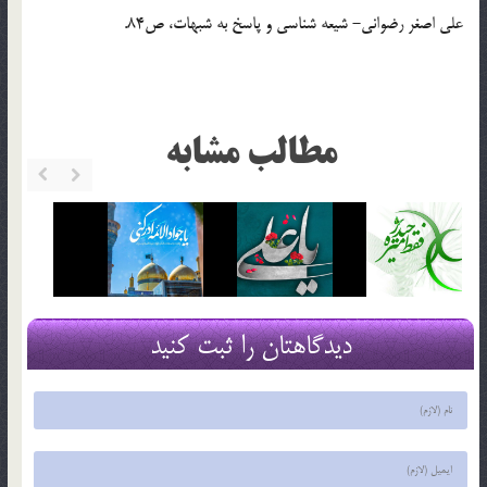
علي اصغر رضواني- شيعه شناسي و پاسخ به شبهات، ص84.
مطالب مشابه
دیدگاهتان را ثبت کنید