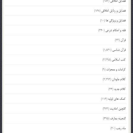
فضایل اخلاقی
(183)
فضایل و رذایل اخلاقی
(168)
فضایل و ویژگی ها
(10)
فقه و احکام شرعی
(340)
قرآن
(23)
قرآن شناسی
(1,861)
کتب اسلامی
(2,295)
کرامات و معجزات
(9)
کلام جاودان
(2,293)
کلام جدید
(34)
کمک های اولیه
(116)
گلچین احادیث
(372)
گنجینه معارف
(495)
ماه رجب
(20)