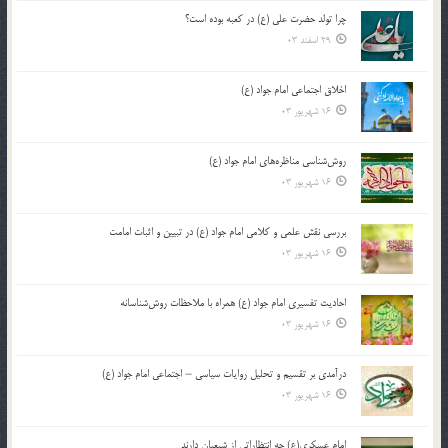
چرا تولد حضرت علی (ع) در کعبه بوده است؟
29 اسفند 03
اخلاق اجتماعی امام جواد (ع)
16 شهریور 03
روش‌شناسی مناظره‌های امام جواد (ع)
16 شهریور 03
بررسی نقش علمی و کلامی امام جواد (ع) در تبیین و اثبات امامت
16 شهریور 03
احادیث تفسیری امام جواد (ع) همراه با ملاحظات روش‌شناسانه
16 شهریور 03
درآمدی بر تقسیم و تحلیل روایات سیاسی – اجتماعی امام جواد (ع)
16 شهریور 03
امام عسکری(ع) چه انتظاراتی از شیعیان دارند