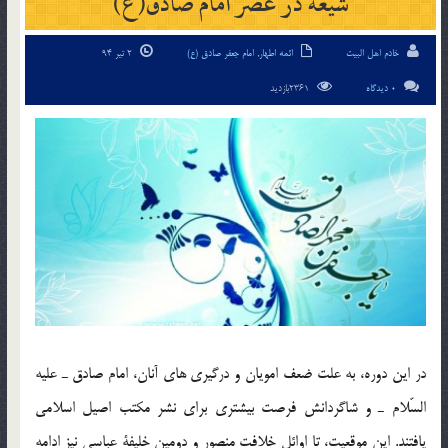
شيعه در عصر امام صادق(ع)
خادم اهل البیت
ائمه اطهار
,
امام جعفر صادق (ع)
2 تیر 94
0 دیدگاه
2361بازدید
در اين دوره، به علت ضعف امويان و درگيري هاي آنان، امام صادق ـ عليه
السّلام ـ و شاگردانش فرصت بيشتري براي نشر مكتب اصيل اسلامي
يافتند. اين موقعيت، تا اوائل خلافت منصور و دومين خليفة عباسي نيز ادامه