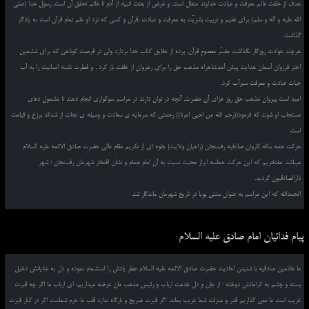
هدف از خلقت عالم معرفت و عبادت خداوند متعال است, و غرض از بعثت انبیاء از آدم تا خاتم تحقق آن است, رسول خدا (صلی
الله علیه و آله و سلم) برای تعلیم و تربیت بشریّت به معرفت و عبادت ,قرآن و کسی که نزد او علم تمام قرآن است به یادگار
گذاشت.
هرچند حوادث روزگار نگذاشت مفسّر معصومِ قرآن, پرده از حقایق کتاب خدا بردارد ولی در فرصت کوتاهی که برای ششمین
اختر فرزوان آسمان هدایت پیش آمد,شاهراه مذهب حق را برای رهروانِ از خلقت باز کرد , و فطرت تشنه انسانیت را به آب
حیات عبادت و معرفت سیرآب کرد.
امید است پیروان مذهب حق روز عزای آن حضرت, آنچه در توان دارند در مراسم سوگواری انجام دهند تا مشمول دعای
مستجاب او شوند که فرمود((رحم الله من احیی امرنا)) رحمتی که سرمایه ی سعادت و وسیله ی نجات از شدائد برزخ و قیامت
است.
حرکت همه ساله کاروان صادقیه رفسنجان (راهیان ولایت) جلوه ای از تکریم مقام عالی حضرت صادق الائمه علیه السلام
میباشد. مفتخریم که این حرکت حماسه ابراز محبت نسبت به آن امام همام و نشان افتخار شهرمان رفسنجان ؛ شهر
دارالصادقیون گردید.
الحمدالله که این مراسم به عنوان سنتی پویا در تاریخ شهرمان ماندگار شد.
پیام فدائیان امام صادق علیه السلام
ما خادمین صادقیه با شنیدن احادیث حضرت صادق الائمه علیه السلام عطر یادش را استشمام نموده و دل به عنایاتش دخیل
بسته و چشم به کراماتش دوخته ؛ از جان و دل خدمت ارباب و رئیس مذهب مان عرضه میداریم، ای ارباب ما اگر چه قبرت
غریب است ما نمی گذاریم قدر و منزلت شما غریب بماند. اگر قبرت ضریح و بارگاه ندارد قلب ما حرم شماست اگر در کنار قبرت