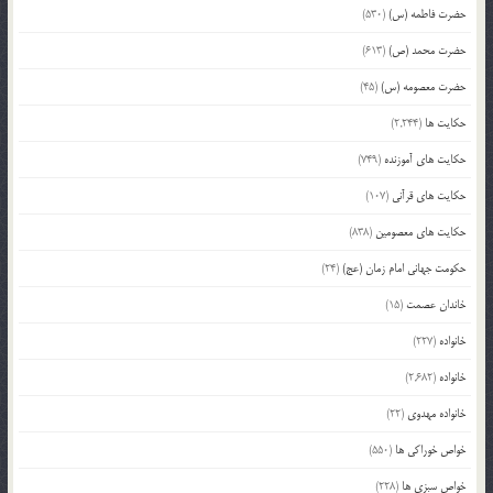
حضرت فاطمه (س)
(530)
حضرت محمد (ص)
(613)
حضرت معصومه (س)
(45)
حکایت ها
(2,244)
حکایت های آموزنده
(749)
حکایت های قرآنی
(107)
حکایت های معصومین
(838)
حکومت جهانی امام زمان (عج)
(24)
خاندان عصمت
(15)
خانواده
(227)
خانواده
(2,682)
خانواده مهدوی
(22)
خواص خوراکی ها
(550)
خواص سبزی ها
(228)