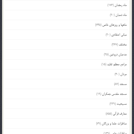
ماه رمضان
(176)
ماه شعبان
(20)
ماهها و روزهای خاص
(745)
مبانی اعتقادی
(20)
مختلف
(367)
مدعیان دروغین
(25)
مراجع معظم تقلید
(15)
مردان
(40)
مسجد
(87)
مسجد مقدس جمکران
(19)
مسیحیت
(229)
معارف قرآنی
(855)
مناظرات علما و بزرگان
(79)
مناظرات علمی
(139)