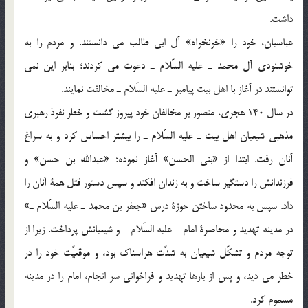
داشت.
عباسيان، خود را «خونخواه» آل ابي طالب مي دانستند. و مردم را به
خوشنودي آل محمد ـ عليه السّلام ـ دعوت مي كردند؛ بنابر اين نمي
توانستند در آغاز با اهل بيت پيامبر ـ عليه السّلام ـ مخالفت نمايند.
در سال 140 هجري، منصور بر مخالفان خود پيروز گشت و خطر نفوذ رهبري
مذهبي شيعيان اهل بيت ـ عليه السّلام ـ را بيشتر احساس كرد و به سراغ
آنان رفت. ابتدا از «بني الحسن» آغاز نموده؛ «عبدالله بن حسن» و
فرزندانش را دستگير ساخت و به زندان افكند و سپس دستور قتل همة آنان را
داد. سپس به محدود ساختن حوزة درس «جعفر بن محمد ـ عليه السّلام ـ»
در مدينه تهديد و محاصرة امام ـ عليه السّلام ـ و شيعيانش پرداخت. زيرا از
توجه مردم و تشكّل شيعيان به شدّت هراسناك بود، و موقعيّت خود را در
خطر مي ديد، و پس از بارها تهديد و فراخواني سر انجام، امام را در مدينه
مسموم كرد.