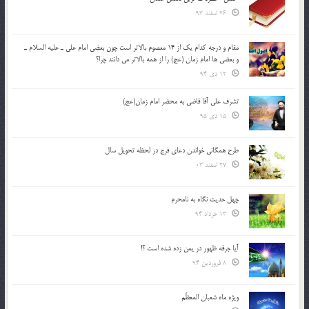
26 اسفند 93
مقام و درجه كدام يك از 14 معصوم بالاتر است چون بعضي امام علي ـ عليه السلام ـ
و بعضي ها امام زمان (عج) را از همه بالاتر مي دانند چرا؟
12 دی 94
تشرف علي آقا قاضي به محضر امام زمان(عج)
15 دی 95
طرح همگانی خواندن دعای فرج در لحظه تحویل سال
27 اسفند 03
چهل حدیث نگاه به نامحرم
13 خرداد 94
آیا جرقه ظهور در یمن زده شده است ؟!
8 فروردین 94
ویژه ماه شعبان المعظّم