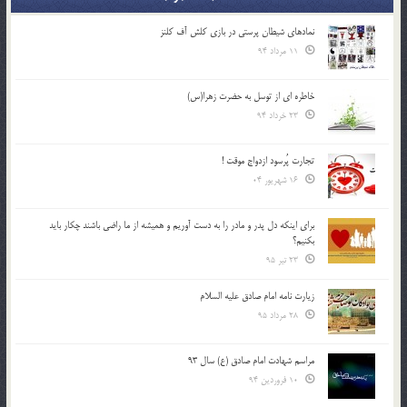
نمادهای شیطان پرستی در بازی کلش آف کلنز
11 مرداد 94
خاطره ای از توسل به حضرت زهرا(س)
23 خرداد 94
تجارت پُرسود ازدواج موقت !
16 شهریور 04
براي اينكه دل پدر و مادر را به دست آوريم و هميشه از ما راضي باشند چكار بايد
بكنيم؟
23 تیر 95
زیارت نامه امام صادق علیه السلام
28 مرداد 95
مراسم شهادت امام صادق (ع) سال 93
10 فروردین 94