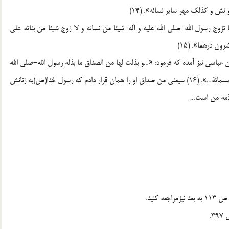
نش و كذلك مهر ساير نسائه‌». (14)
 تزوج رسول الله-صلى الله عليه و آله-شيئا من نسائه و لا زوج شيئا من بناته على
ون درهما». (15)
ن عباسى نيز آمده كه فرمود: «…و بذلت لها من الصداق ما بذله رسول الله-صلى الله
عليه‌و آله-لازواجه و هو اثنتا عشرة اوقيه و نش-و على تمام‌الخمسمائة…». (16) سيعنى من صداق او را همان قرار دادم كه رسول خدا(ص)به‌ زنانش
ر ذمه من است…