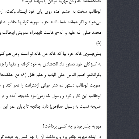
گفت:شگفتا! كه زنان ‌مهريه مردان را بعهده گيرند؟!
ابوطالب سخت‌ به خشم آمده روى پاى خود ايستاد وگفت: آرى ا
مى‌شوند و اگر همانند شما باشند جز با مهريه گرانبها حاضر به 
محمد صلى الله عليه و آله-برخاست تابهمراه عمويش ابوطالب ب
(5)
يعنى:بسوى خانه خود بيا كه خانه من خانه تو است ومن هم كنيز
به كنيزكان خود دستور داد الت‌شادى‌ به خود گرفته و دفها ر
عمويت ابوطالب دستور ده شتر جوانى ازشترانت را نحر كند و مر
ابوطالب اين كار راكرد و رسول خدا(ص)بنزد خديجه آمده و در ك
خديجه نسبت‌ به رسول خدا(ص) دارد چنانچه تا پايان عمر اين ع
مهريه چقدر بود و چه كسى پرداخت؟
در اينكه مهريه چقدر بود و پرداخت آن را چه كسى به عهده ‌گر