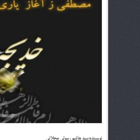
نويسنده:سید هاشم رسولى محلاتى