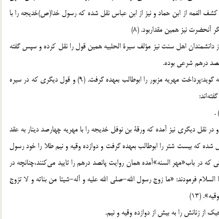
كشف الغمه از ابن حماد و نيز از ابن عباس نقل شده كه رسول خدا(ص)خديجه را با
ر آنحضرت نيز همين مقداربود. (8)
از دانشمندان اهل سنت نيز مؤلف سيرة الحلبيه همين قول را نقل‌ كرده و سپس گفته
صد درهم شرعى بوده.
و تفاوت ديگرى كه در نقل سيره حلبيه ديده مى‌شود آن‌است كه گويد:پرداخت مهريه مزبور را ابوطالب بعهده ‌گرفت. (9) و قول ديگرى كه در سيره
ته‌اند:
در نقل ديگرى نيز آمده كه ورقة بن نوفل خديجه را با مهريه ‌چهارصد دينار به عقد
له-درآورد (11) و از كامل مبرد نقل شده كه بيست ‌شتر را ابوطالب بعهده ‌گرفت و دوازده وقيه و نيم طلا را خود رسول
آنها بود. (12) نگارنده گويد:رواياتى كه در باب‌«مهر السنه‌»آمده همان ‌روايت پانصد درهم را تاييد مى‌كنند،چنانچه در
السلام ‌فرمودند: «ما زوج رسول الله-صلى الله عليه و آله-شيئا من بناته و لا تزوج
». (13)
از زنانش را به بيش از دوازده وقيه و نيم.