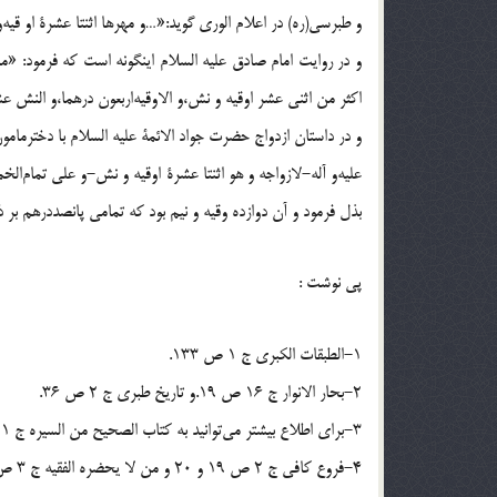
و طبرسى(ره) در اعلام الورى گويد:«…و مهرها اثنتا عشرة او قيه‌و 
و در روايت امام صادق عليه السلام اينگونه است كه فرمود: «ما
اكثر من اثنى عشر اوقيه و نش،و الاوقيه‌اربعون درهما،و النش عشر
و در داستان ازدواج حضرت جواد الائمة عليه السلام با دخترمامو
بذل فرمود و آن دوازده وقيه و نيم بود كه تمامى پانصددرهم ب
پي نوشت :
1-الطبقات الكبرى ج 1 ص 133.
2-بحار الانوار ج 16 ص 19.و تاريخ طبرى ج 2 ص 36.
3-براى اطلاع بيشتر مى‌توانيد به كتاب الصحيح من السيره ج 1 ص 113 به بعد نيزمراجعه كنيد.
4-فروع كافى ج 2 ص 19 و 20 و من لا يحضره الفقيه ج 3 ص 397.