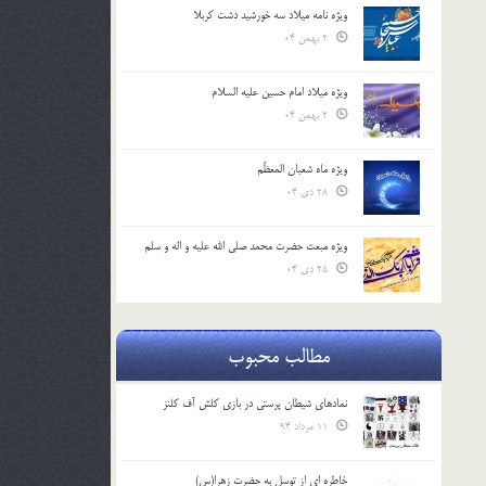
ویژه نامه میلاد سه خورشید دشت کربلا
2 بهمن 04
ویژه میلاد امام حسین علیه السلام
2 بهمن 04
ویژه ماه شعبان المعظّم
28 دی 04
ویژه مبعث حضرت محمد صلی الله علیه و اله و سلم
25 دی 04
مطالب محبوب
نمادهای شیطان پرستی در بازی کلش آف کلنز
11 مرداد 94
خاطره ای از توسل به حضرت زهرا(س)