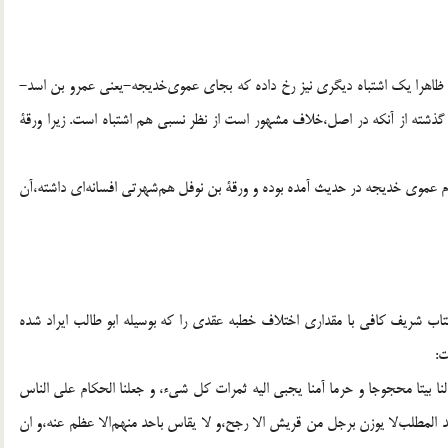
رسيده ظاهرا يك اشتباه ديگرى نيز رخ داده كه بجاى عموى‌خديجه-يعنى عمرو بن اسد-
ذشته از آنكه در اصل،خلاف‌ مشهور است از نظر نسبى هم اشتباه است. زيرا ورقة
نام عموى خديجه در حديث آمده بوده و ورقة بن نوفل هم‌شهرتى افسانه‌اى داشته،آن
ب شريف كافى با مقدارى اختلاف خطبه عقدى را كه‌ بوسيله ابو طالب ايراد شده
ت:
نا بيتا محجوجا و حرما آمنا يجبى اليه ثمرات كل شى‌ء، و جعلنا الحكام على الناس
بد المطلب‌لا يوزن برجل من قريش الا رجح،و لا يقاس باحد منهم‌الا عظم عنه،و ان