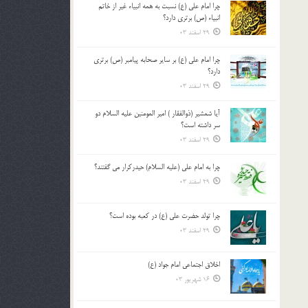
چرا امام علی (ع) نسبت به همه انبیاء غیر از خاتم
بالا
انبیاء (ص) برتری دارد؟
و
29 اسفند 03
پایین
استفاده
چرا امام علی (ع) بر سایر صحابه پیامبر (ص) برتری
کنید.
دارد؟
29 اسفند 03
آیا شمشیر (ذوالفقار ) امیر المومنین علیه السلام دو
سر داشته است؟
29 اسفند 03
چرا به امام علی (علیه السلام) حیدرکرار می گفتند؟
29 اسفند 03
چرا تولد حضرت علی (ع) در کعبه بوده است؟
29 اسفند 03
اخلاق اجتماعی امام جواد (ع)
16 شهریور 03