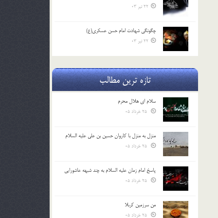
22 تیر 03
چگونگی شهادت امام حسن عسکری(ع)
22 تیر 03
تازه ترین مطالب
سلام ای هلال محرم
25 خرداد 05
منزل به منزل با کاروان حسین بن علی علیه السلام
25 خرداد 05
پاسخ امام زمان علیه السلام به چند شبهه عاشورایی
25 خرداد 05
من سرزمین کربلا
25 خرداد 05