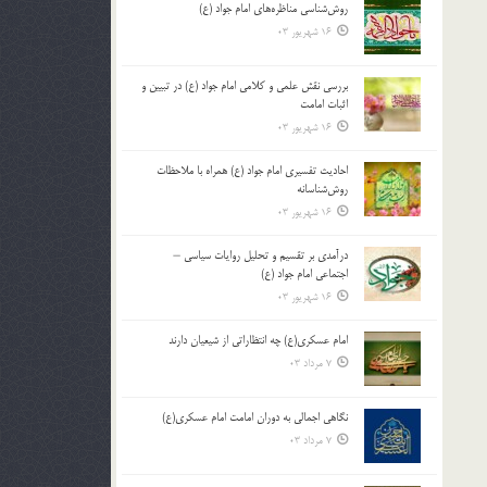
روش‌شناسی مناظره‌های امام جواد (ع)
16 شهریور 03
بررسی نقش علمی و کلامی امام جواد (ع) در تبیین و
اثبات امامت
16 شهریور 03
احادیث تفسیری امام جواد (ع) همراه با ملاحظات
روش‌شناسانه
16 شهریور 03
درآمدی بر تقسیم و تحلیل روایات سیاسی –
اجتماعی امام جواد (ع)
16 شهریور 03
امام عسکری(ع) چه انتظاراتی از شیعیان دارند
7 مرداد 03
نگاهی اجمالی به دوران امامت امام عسکری(ع)
7 مرداد 03