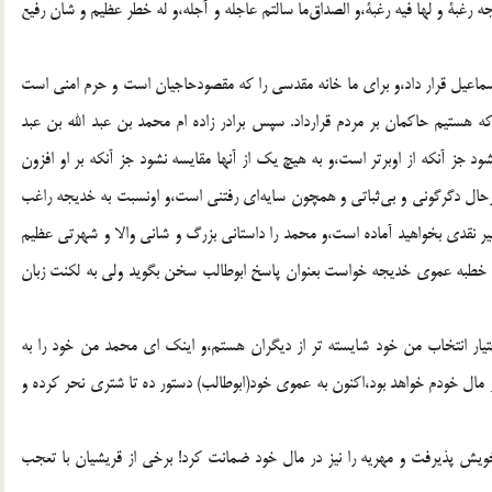
 رغبة و لها فيه رغبة،و الصداق‌ما سالتم عاجله و آجله،و له خطر عظيم و شان رفيع
سماعيل قرار داد،و براى ما خانه مقدسى را كه مقصودحاجيان است و حرم امنى است
ه هستيم حاكمان بر مردم قرارداد. سپس برادر زاده ‌ام محمد بن عبد الله بن عبد
جز آنكه از اوبرتر است،و به هيچ يك از آنها مقايسه نشود جز آنكه بر او افزون
رحال دگرگونى و بى‌ثباتى و همچون سايه‌اى رفتنى است،و اونسبت‌ به خديجه راغب
 غير نقدى بخواهيد آماده است،و محمد را داستانى بزرگ و شانى والا و شهرتى عظيم
 خطبه‌ عموى خديجه خواست‌ بعنوان پاسخ ابوطالب سخن بگويد ولى به‌ لكنت زبان
تيار انتخاب من خود شايسته‌ تر از ديگران ‌هستم،و اينك اى محمد من خود را به
 مال‌ خودم خواهد بود،اكنون به عموى خود(ابوطالب) دستور ده تا شترى نحر كرده و
يش پذيرفت و مهريه را نيز در مال خود ضمانت كرد! برخى از قريشيان با تعجب