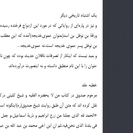
يك اشتباه تاريخى ديگر
و نيز در پاره‌اى از رواياتى كه در مورد اين ازدواج فرخنده ‌
ورقة بن نوفل بن اسد(بعنوان عموى‌خديجه)آمده كه اين مطلب گ
بن نوفل پسر عموى خديجه است،نه عموى‌خديجه…
و بعيد نيست كه اينكار از تصرفات ناقلان حديث‌ بوده كه ‌چون 
عنوان را با اين نام منطبق دانسته و به‌ اينصورت درآورده‌اند.
خطبه عقد
مرحوم صدوق در كتاب من لا يحضره الفقيه و شيخ كلينى دركتا
نقل كرده‌ اند كه متن آن طبق روايت‌ شيخ صدوق(ره)اينگونه اس
«الحمد لله الذى جعلنا من زرع ابراهيم و ذرية اسماعيل،و جعل ل
فى بلدنا الذى نحن‌فيه،ثم ان ابن اخى محمد بن عبد الله بن ع