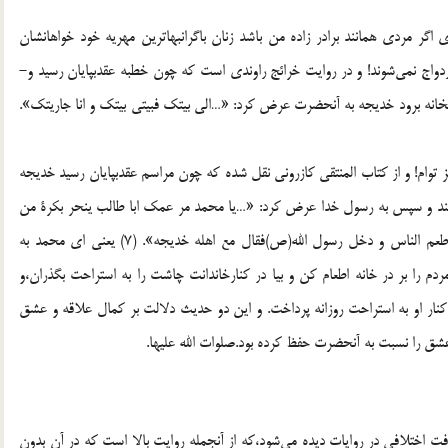
گر مردى همانند برادر زاده من باشد زنان باگرانبهاترين مهريه خود خواهانشان
ازدواج‌ نمى‌شوند! و در روايت‌ خرائج راوندى است كه چون خطبه عقدبپايان رسيد و-
خانه برود خديجه به ‌آنحضرت عرض كرد: «…الى بيتك فبيتى بيتك و انا جاريتك‌».
 توام! و از كتاب المنتقى كازرونى نقل شده كه چون مراسم عقدبپايان رسيد خديجه
ا بزنند و سپس به رسول خدا عرض كرد: «…يا محمد مر عمك ابا طالب ينحر بكرة من
بكراتك‌و اطعم الناس على الباب و هلم فقل (6) مع اهلك،فاطعم الناس و دخل رسول الله(ص)فقال مع اهله خديجه‌». (7) يعنى اى محمد به
دم را بر در خانه اطعام كن و بيا در كنارخاندانت چاشت را به استراحت ‌بگذران،و
نار او به ‌استراحت روزانه پرداخت. و اين دو حديث دلالت ‌بر كمال علاقه و عشق
شق را نسبت ‌به آنحضرت حفظ كرده بود.صلوات الله عليها.
فت اختلافى در روايات ديده مى‌شود،كه از آنجمله روايت ‌بالا است كه در آن بدون