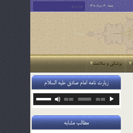
جمعه , 16 مرداد 1405
پزشکی و سلامت
زیارت نامه امام صادق علیه السلام
پخش‌کننده
برای
00:00
00:00
صوت
افزایش
یا
کاهش
صدا
مطالب مشابه
از
کلیدهای