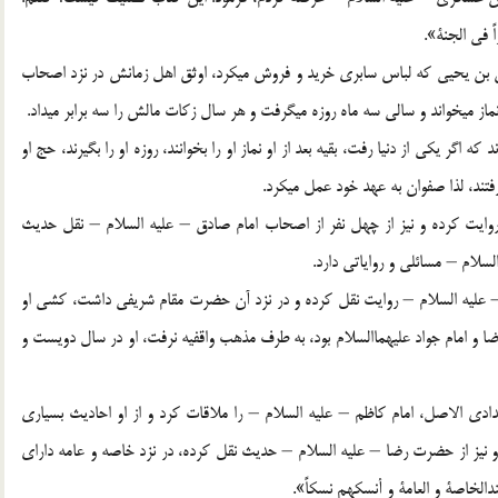
 في الجنة».
 بن يحيي كه لباس سابري خريد و فروش مي‏كرد، اوثق اهل زمانش در نزد اصحاب
 مي‏خواند و سالي سه ماه روزه مي‏گرفت و هر سال زكات مالش را سه برابر مي‏داد.
ه اگر يكي از دنيا رفت، بقيه بعد از او نماز او را بخوانند، روزه او را بگيرند، حج او
 رفتند، لذا صفوان به عهد خود عمل مي‏كرد.
روايت كرده و نيز از چهل نفر از اصحاب امام صادق – عليه السلام – نقل حديث
سلام – مسائلي و رواياتي دارد.
 – عليه السلام – روايت نقل كرده و در نزد آن حضرت مقام شريفي داشت، كشي او
ضا و امام جواد عليهماالسلام بود، به طرف مذهب واقفيه نرفت، او در سال دويست و
غدادي الاصل، امام كاظم – عليه السلام – را ملاقات كرد و از او احاديث بسياري
و نيز از حضرت رضا – عليه السلام – حديث نقل كرده، در نزد خاصه و عامه داراي
لخاصة و العامة و أنسكهم نسكاً».