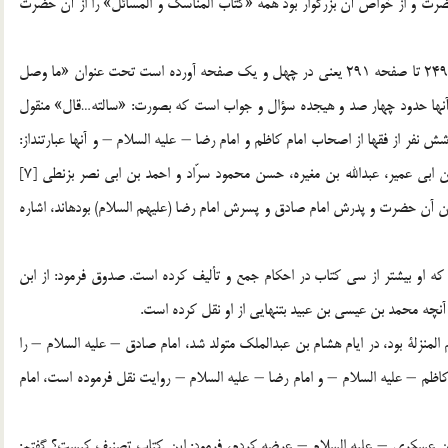
رت و از خواص آن بزرگوار بود همه «كتاب المناسك و المسائل» را از آن حضرت
مرحوم مجلسي همه آن كتاب را در بحارالانوار ج 10 از صفحه 249 تا صفحه 291 يعني در چهل و يك صفحه آورده است تحت عنوان «ما وصل
و آنها حدود چهار صد و هيجده سؤال و جواب است كه بصورت: «سالته…قال» منقول
ش نفر از فقها از اصحاب امام كاظم و امام رضا – عليه السلام – و آنها عبارتنداز:
يونس بن عبدالرحمان، صفوان بن يحيي، بيّاع سابري، محمد بن ابي عمير، عبدالله بن مغيره، حسن محمود سرّاد و احمد بن ابي نصر بزنطي [7]
گان آن حضرت و پدرش امام صادق و پسرش امام رضا (عليهم السلام) بوده‏اند، اشاره
ه او بيشتر از سي كتاب در احكام جمع و تأليف كرده است. صدوق فرمود: از ابن
نچه محمد بن عيسي بن عبيد بتنهايي از او نقل كرده است.
لمنزلة بود، در ايام هشام بن عبدالملك متولد شد، امام صادق – عليه السلام – را
 كاظم – عليه السلام – و امام رضا – عليه السلام – روايت نقل فرموده است، امام
حسن عسكري – عليه السلام – عرضه كردم، فرمود: اين كتاب تصنيف كيست؟ گفتم: