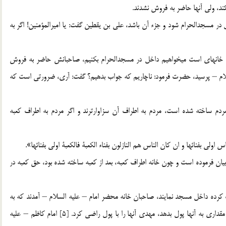
د، ولي آنها حاضر به فروش نشدند.
 در مسجدالحرام شود و جزء آن باشد، علي بن يقطين گفت: يا اميرالمؤمنين! اگر به
خانه‏اي است مي‏خواهيم داخل در مسجدالحرام بكنيم، صاحبانش حاضر به فروش
لسلام – پرسيد، حضرت فرمود: ناچاريم كه جواب بدهيم؟ گفت: آري، ضرورتي است كه
 مردم ساخته شده است، مردم به اطراف آن سزاوارترند و اگر مردم به اطراف كعبه
 اولي بفنائها و ان كان الناس هم النازلون بفناء الكعبة فالكعبة اولي بفنائها».
 بيان فرموده است و چون خانه اطراف كعبه، بعد از كعبه ساخته شده بود، حق كعبه در
اب كرده داخل مسجد نمايند، صاحبان خانه محضر امام – عليه السلام – آمدند كه به
مهدي نامه بنويسد اقلاً قيمت خانه را بدهد، امام مرقوم فرمود: مقداري به آنها پول بدهد، مهدي آنها را با پول راضي كرد. [5] امام كاظم – عليه