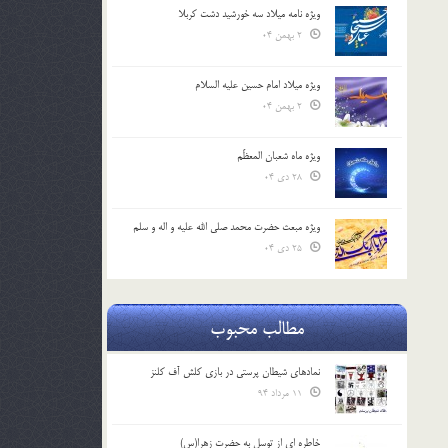
ویژه نامه میلاد سه خورشید دشت کربلا
2 بهمن 04
ویژه میلاد امام حسین علیه السلام
2 بهمن 04
ویژه ماه شعبان المعظّم
28 دی 04
ویژه مبعث حضرت محمد صلی الله علیه و اله و سلم
25 دی 04
مطالب محبوب
نمادهای شیطان پرستی در بازی کلش آف کلنز
11 مرداد 94
خاطره ای از توسل به حضرت زهرا(س)