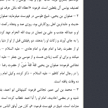
تصنيف يونس آل يقطين است. فرمود: «اعطاه الله بكل حرف نوراً
2 – صفوان بن يحيي، شيخ طوسي در فهرست مي‏فرمايد: صفوان
حديث و عابدترين اهل روزگارش بود، روزي صد و پنجاه ركعت نماز
او و عبدالله جندب و علي بن نعمان در بيت الله الحرام عهد كردند ك
را به جاي آورند و زكات او را بدهند، دو رفيقش قبل از او از دنيا
او از حضرت رضا و امام جواد و امام هادي – عليه السلام – 
مي‏كند و براي او كتب زيادي هست و از موسي بن جعفر – عليه ال
نجاشي فرموده: صفوان بن يحيي ثقةٌ ثقةٌ عَينٌ. از حضرت رضا
را در رجال امام كاظم – عليه السلام – ذكر كرده، وكيل امام ر
ده وفات يافته است.
3 – محمد بن ابي عمير. نجاشي فرمود: كنينه‏اش ابو احمد، ب
شنيد و در بعضي احاديث، امام او را أبا احمد خطاب كرده است 
منزلت است، شيخ در فهرست فرمود: «و كان من أوثق الناس عندا