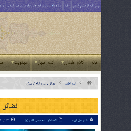
بِسْمِ اللَّـهِ الرَّحْمَـٰنِ الرَّحِيمِ
خانه
درباره ما
زیارت نامه خاص امام صادق علیه السلام
فراخو
خانه
کلام جاودان
ائمه اطهار
مهدویت
حد
ائمه اطهار
فضائل و سيره امام کاظم(ع)
فضائل و
خادم اهل البیت
ائمه اطهار
,
امام موسی کاظم (ع)
12 تیر 94