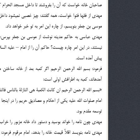
صاحبان خانه خواست كه آن را بفروشند تا داخل مسجد الحرام كن
مهدي از فقها فتوا خواست، همه گفتند: چيز غصبي نمي‏شود داخل
موسي بن جعفر بنويسم، از چاره اين امر به تو خبر خواهد داد.
مهدي عباسي به حاكم مدينه نوشت از موسي بن جعفر بپرس: 
نيستند، در اين امر چاره چيست؟ حاكم آن را از امام – عليه ا
پيش آمده است.
فرمود: بسم الله الرحمن الرحيم اگر كعبه بعد از خانه ساختن
آمده‏اند، كعبه به اطرافش اولي است:
«بسم الله الرحمن الرحيم ان كانت الكعبة هي النازلة بالناس فالناس
امام صلوات الله عليه يكي از احكام و مصاديق حريم را در اينجا
توسعه مقدم بود.
مهدي چون نامه را خواند بوسيد و دستور داد خانه مزبور را خر