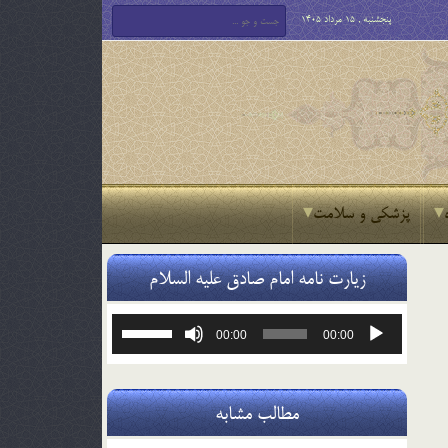
پنجشنبه , 15 مرداد 1405
پزشکی و سلامت
زیارت نامه امام صادق علیه السلام
پخش‌کننده
برای
00:00
00:00
صوت
افزایش
یا
کاهش
صدا
مطالب مشابه
از
کلیدهای