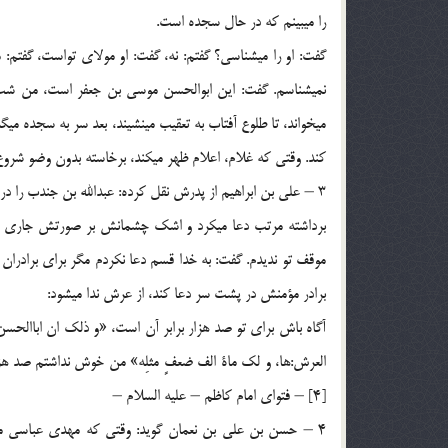
را مي‏بينم كه در حال سجده است.
گفت: او را مي‏شناسي؟ گفتم: نه، گفت: او مولاي تواست، گفتم: 
نمي‏شناسم. گفت: اين ابوالحسن موسي بن جعفر است، من شب و رو
مي‏خواند، تا طلوع آفتاب به تعقيب مي‏نشيند، بعد سر به سجده مي‏
كند. وقتي كه غلام، اعلام ظهر مي‏كند، برخاسته بدون وضو شروع به نماز مي‏
‎3 – علي بن ابراهيم از پدرش نقل كرده: عبدالله بن جندب را د
برداشته مرتب دعا مي‏كرد و اشك چشمانش بر صورتش جاري بود 
موقف تو نديدم. گفت: به خدا قسم دعا نكردم مگر براي برادرا
برادر مؤمنش در پشت سر دعا كند، از عرش ندا مي‏شود:
آگاه باش براي تو صد هزار برابر آن است، «و ذلك ان اباالحسن
العرش:ها، و لك ماة الف ضعفٍ مثلِه» من خوش نداشتم صد هزار 
[4] – فتواي امام كاظم – عليه السلام –
4 – حسن بن علي بن نعمان گويد: وقتي كه مهدي عباسي مسج