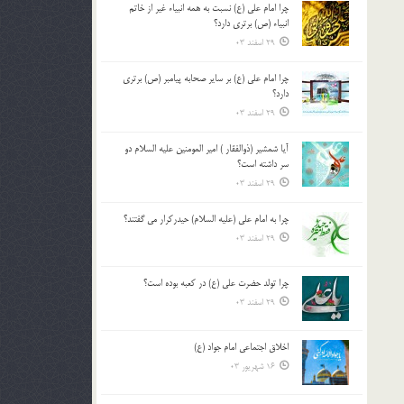
چرا امام علی (ع) نسبت به همه انبیاء غیر از خاتم
بالا
انبیاء (ص) برتری دارد؟
و
29 اسفند 03
پایین
استفاده
چرا امام علی (ع) بر سایر صحابه پیامبر (ص) برتری
کنید.
دارد؟
29 اسفند 03
آیا شمشیر (ذوالفقار ) امیر المومنین علیه السلام دو
سر داشته است؟
29 اسفند 03
چرا به امام علی (علیه السلام) حیدرکرار می گفتند؟
29 اسفند 03
چرا تولد حضرت علی (ع) در کعبه بوده است؟
29 اسفند 03
اخلاق اجتماعی امام جواد (ع)
16 شهریور 03