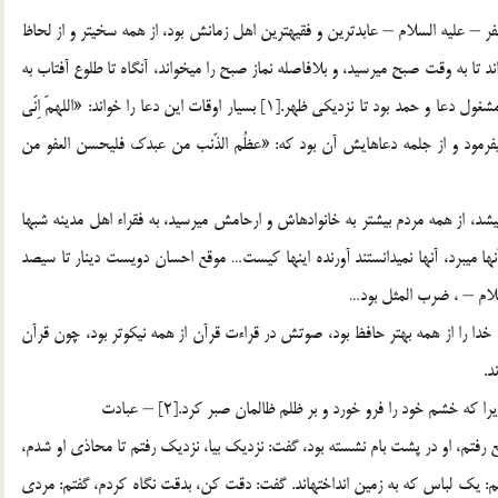
 – عليه السلام – عابدترين و فقيه‏ترين اهل زمانش بود، از همه سخي‏تر و از لحاظ
ا به وقت صبح مي‏رسيد، و بلافاصله نماز صبح را مي‏خواند، آنگاه تا طلوع آفتاب به
تعقيب و ذكر الله اشتغال داشت، بعد سر به سجده مي‏گذاشت و مشغول دعا و حمد بود تا نزديكي ظهر.[1] بسيار اوقات اين دعا را خواند: «اللهمّ اِنّي
 مي‏فرمود و از جلمه دعاهايش آن بود كه: «عظُم الذّنب من عبدك فليحسن العفو من
، از همه مردم بيشتر به خانواده‏اش و ارحامش مي‏رسيد، به فقراء اهل مدينه شبها
ها مي‏برد، آنها نمي‏دانستند آورنده اينها كيست… موقع احسان دويست دينار تا سيصد
سلام – ، ضرب المثل بود…
ب خدا را از همه بهتر حافظ بود، صوتش در قراءت قرآن از همه نيكوتر بود، چون قرآن
د.
ه خشم خود را فرو خورد و بر ظلم ظالمان صبر كرد.[2] – عبادت
 رفتم، او در پشت بام نشسته بود، گفت: نزديك بيا، نزديك رفتم تا محاذي او شدم،
تم: يك لباس كه به زمين انداخته‏اند. گفت: دقت كن، بدقت نگاه كردم، گفتم: مردي