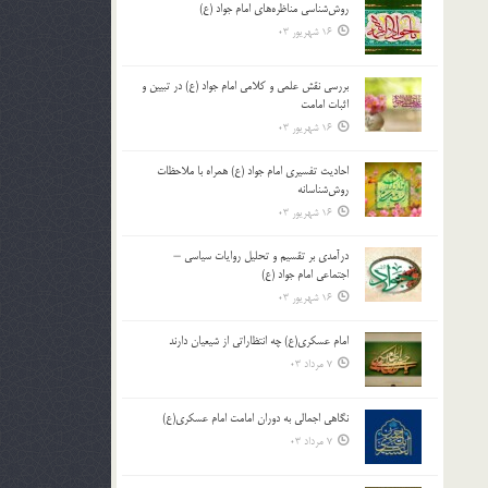
روش‌شناسی مناظره‌های امام جواد (ع)
16 شهریور 03
بررسی نقش علمی و کلامی امام جواد (ع) در تبیین و
اثبات امامت
16 شهریور 03
احادیث تفسیری امام جواد (ع) همراه با ملاحظات
روش‌شناسانه
16 شهریور 03
درآمدی بر تقسیم و تحلیل روایات سیاسی –
اجتماعی امام جواد (ع)
16 شهریور 03
امام عسکری(ع) چه انتظاراتی از شیعیان دارند
7 مرداد 03
نگاهی اجمالی به دوران امامت امام عسکری(ع)
7 مرداد 03