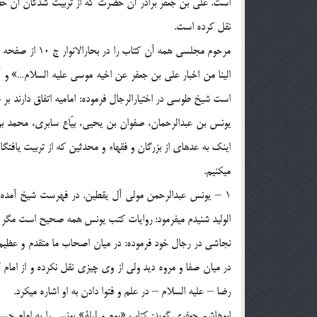
است. علي بن جعفر برادر آن حضرت كه از تربيت شدگان آن حض
نقل كرده است.
الينا من اخبار علي بن جعفر عن اخيه موسي عليه السلام…» 
است شيخ طوسي در اختيارالرجال فرموده: اماميه اتفاق دارند بر ش
اينك به عده‏اي از بزرگان و فقهاء و محدثين كه از تربيت يافت
مي‏كنيم.
1 – يونس عبدالرحمن مولي آل يقطين. در فهرست شيخ آمده ك
الوليد شنيدم مي‏فرمود: روايات كتب يونس همه صحيح است مگر آ
نجاشي در رجال خود فرموده: در ميان اصحاب ما متقدم و عظيم ا
در ميان صفا و مروه ديد ولي از وي چيزي نقل نكرده و از امام
رضا – عليه السلام – در علم و فتوا دادن به او اشاره مي‏كرد.
ابوهاشم جعفري گويد: كتاب «يوم و ليلة» يونس را به امام 