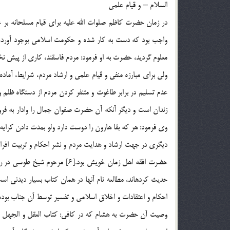
السلام – و قيام علمي
در زمان حضرت كاظم صلوات الله عليه براي قيام مسلحانه بر 
واجب بود كه دست به كار شده و حكومت اسلامي بوجود آورد، چ
معلوم گرديد، حضرت به او فرمود: مردم فاسقند، كاري از پيش نخ
ولي براي مبارزه منفي و قيام علمي و ارشاد مردم، شرايط، آماده
عدم تسليم در برابر طاغوت و متنفر كردن مردم از دستگاه ظلم 
زندان است و ديگر آنكه آن حضرت صفوان جمال را وادار به فروش
وي فرمود: هر كه بقا هارون را دوست دارد ولو بمدت دادن كرايه 
ديگري در جهت ارشاد و هدايت مردم و نشر احكام و تربيت افراد
حضرت افقه اهل زمان خويش بود.[6
حديث كرده‏اند، مطالعه نام آنها در همان كتاب بسيار ديدني اس
احكام و اعتقادات و اخلاق اسلامي و تفسير توسط آن جناب بود