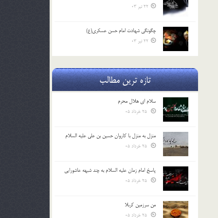
22 تیر 03
چگونگی شهادت امام حسن عسکری(ع)
22 تیر 03
تازه ترین مطالب
سلام ای هلال محرم
25 خرداد 05
منزل به منزل با کاروان حسین بن علی علیه السلام
25 خرداد 05
پاسخ امام زمان علیه السلام به چند شبهه عاشورایی
25 خرداد 05
من سرزمین کربلا
25 خرداد 05