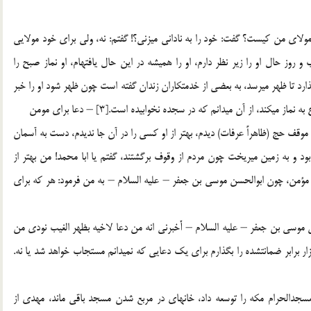
مولاي من كيست؟ گفت: خود را به ناداني مي‏زني؟! گفتم: نه، ولي براي خود مولايي
ز حال او را زير نظر دارم، او را هميشه در اين حال يافته‏ام، او نماز صبح را
گذارد تا ظهر مي‏رسد، به بعضي از خدمتكاران زندان گفته است چون ظهر شود او را خبر
كند، از آن مي‏دانم كه در سجده نخوابيده است.[3] – دعا براي مومن
ر موقف حج (ظاهراً عرفات) ديدم، بهتر از او كسي را در آن جا نديدم، دست به آسمان
و به زمين مي‏ريخت چون مردم از وقوف برگشتند، گفتم يا ابا محمد! من بهتر از
ن مؤمن، چون ابوالحسن موسي بن جعفر – عليه السلام – به من فرمود: هر كه براي
 موسي بن جعفر – عليه السلام – أَخبرني انه من دعا لاخيه بظهر الغيب نودي من
برابر ضمانتشده را بگذارم براي يك دعايي كه نمي‏دانم مستجاب خواهد شد يا نه.
دالحرام مكه را توسعه داد، خانه‏اي در مربع شدن مسجد باقي ماند، مهدي از