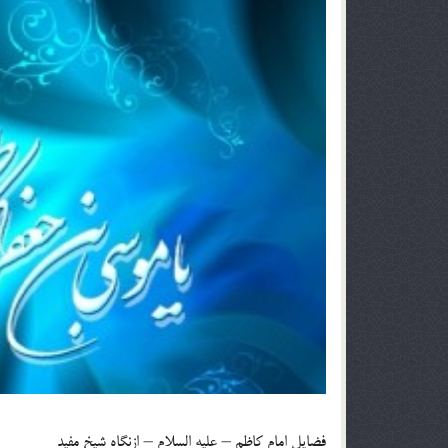
فضايل امام كاظم – عليه السلام – ازنگاه شيخ مفيد