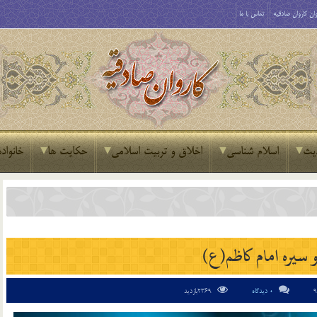
ان کاروان صادقیه
تماس با ما
یث
اسلام شناسی
اخلاق و تربیت اسلامی
حکایت ها
خانواده
 سيره امام کاظم(ع)
0 دیدگاه
2369بازدید