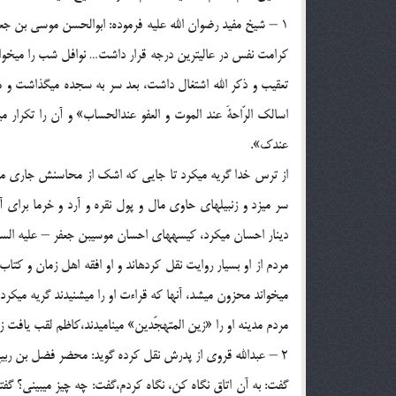
1 – شيخ مفيد رضوان الله عليه فرموده: ابوالحسن موسي بن جعفر
كرامت نفس در عاليترين درجه قرار داشت… نوافل شب را مي‏خواند ت
اسالك الرّاحةَ عند الموت و العفو عندالحساب» و آن را تكرار
عندك».
از ترس خدا گريه مي‏كرد تا جايي كه اشك از محاسنش جاري مي‏شد
سر مي‏زد و زنبيلهاي حاوي مال و پول نقره و آرد و خرما براي آن
دينار احسان مي‏كرد، كيسه‏هاي احسان موسي‏بن جعفر – عليه ال
مردم از او بسيار روايت نقل كرده‏اند و او افقه اهل زمان و كتا
مي‏خواند محزون مي‏شد، آنها كه قراءت او را مي‏شنيدند گريه مي‏كردن
مردم مدينه او را «زين المتهجّدين» مي‏ناميدند،كاظم لقب يافت زيرا ك
2 – عبدالله قروي از پدرش نقل كرده گويد: محضر فضل بن ربيع
گفت: به آن اتاق نگاه كن، نگاه كردم،گفت: چه چيز مي‏بيني؟ گف