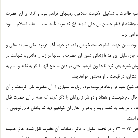
عليه طاغوت و تشكيل حكومت اسلامي، زمينه‏اي فراهم نبود، و گرنه بر آن حضرت
نانكه از قيام حسين بن علي شهيد فخ كه مورد تأييد امام – عليه السلام – بود
واهي برد.
 بود، بدين جهت، امام فعاليت خويش را در دو جبهه آغاز فرمود، يكي مبارزه منفي و
و جور، دليل اين مدعا زنداني شدن آن حضرت و سالها در زندان ماندن و شهادت در
 شترهايش كرد تا هارون الرشيد حتي دررفتن به حج آنها را كرايه نكند و امام به
شتران، در قيامت با او محشور خواهد بود.
، شيخ مفيد در ارشاد فرموده: مردم روايات بسياري از آن حضرت نقل كرده‏اند و آن
] مرحوم شيخ طوسي در رجال نام دويست و هفتاد و دو نفر از روايان را ذكر كرده كه همه از آن حضرت نقل
ت، با مراجعه به كتب اربعه و بحار و امثال آن خواهيم ديد كه بخش قابل توجهي از
ه است.
وصيت آن حضرت به هشام كه در كافي: كتاب العقل و الجهل ص 13 – 23 و در تحت العقول در ذكر ارشادات آن حضرت نقل شده، حائز اهميت