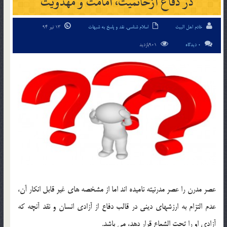
در دفاع ازخاتميت، امامت و مهدويت
خادم اهل البیت
اسلام شناسی
,
نقد و پاسخ به شبهات
13 تیر 94
0 دیدگاه
901بازدید
عصر مدرن را عصر مدرنيته ناميده اند اما از مشخصه هاي غير قابل انكار آن،
عدم التزام به ارزشهاي ديني در قالب دفاع از آزادي انسان و نقد آنچه كه
آزادي او را تحت الشعاع قرار دهد، مي باشد.