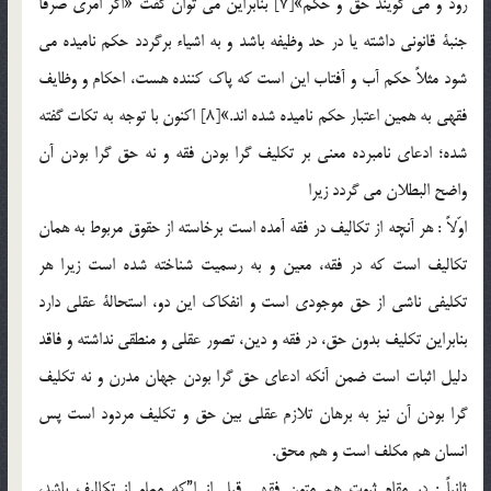
رود و مي گويند حق و حكم»[7] بنابراين مي توان گفت «اگر امري صرفاً
جنبة قانوني داشته يا در حد وظيفه باشد و به اشياء برگردد حكم ناميده مي
شود مثلاً حكم آب و آفتاب اين است كه پاك كننده هست، احكام و وظايف
فقهي به همين اعتبار حكم ناميده شده اند.»[8] اكنون با توجه به تكات گفته
شده؛ ادعاي نامبرده معني بر تكليف گرا بودن فقه و نه حق گرا بودن آن
واضح البطلان مي گردد زيرا
اوّلاً : هر آنچه از تكاليف در فقه آمده است برخاسته از حقوق مربوط به همان
تكاليف است كه در فقه، معين و به رسميت شناخته شده است زيرا هر
تكليفي ناشي از حق موجودي است و انفكاك اين دو، استحالة عقلي دارد
بنابراين تكليف بدون حق، در فقه و دين، تصور عقلي و منطقي نداشته و فاقد
دليل اثبات است ضمن آنكه ادعاي حق گرا بودن جهان مدرن و نه تكليف
گرا بودن آن نيز به برهان تلازم عقلي بين حق و تكليف مردود است پس
انسان هم مكلف است و هم محق.
ثانياً : در مقام ثبوت هم متون فقهي قبل از ا”كه مملو از تكاليف باشد،