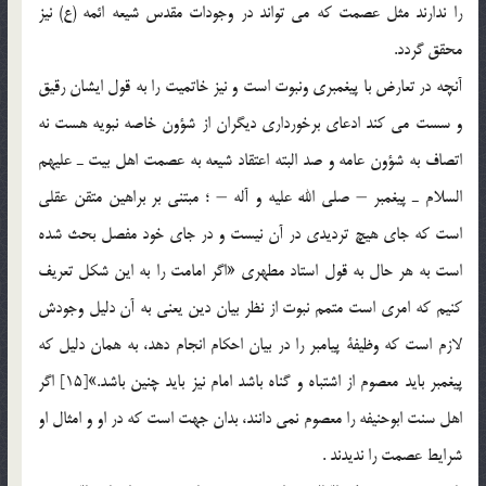
را ندارند مثل عصمت كه مي تواند در وجودات مقدس شيعه ائمه (ع) نيز
محقق گردد.
آنچه در تعارض با پيغمبري ونبوت است و نيز خاتميت را به قول ايشان رقيق
و سست مي كند ادعاي برخورداري ديگران از شؤون خاصه نبويه هست نه
اتصاف به شؤون عامه و صد البته اعتقاد شيعه به عصمت اهل بيت ـ عليهم
السلام ـ پيغمبر – صلي الله عليه و آله – ؛ مبتني بر براهين متقن عقلي
است كه جاي هيچ ترديدي در آن نيست و در جاي خود مفصل بحث شده
است به هر حال به قول استاد مطهري «اگر امامت را به اين شكل تعريف
كنيم كه امري است متمم نبوت از نظر بيان دين يعني به آن دليل وجودش
لازم است كه وظيفة پيامبر را در بيان احكام انجام دهد، به همان دليل كه
پيغمبر بايد معصوم از اشتباه و گناه باشد امام نيز بايد چنين باشد.»[15] اگر
اهل سنت ابوحنيفه را معصوم نمي دانند، بدان جهت است كه در او و امثال او
شرايط عصمت را نديدند .