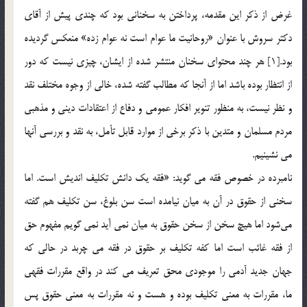
غرض از ذكر اين مقدمه، پرداختن به سخناني بود كه چندي پيش از آقاي
دكتر سروش با عنوان «روحانيت ما عوام است نه عوام زده» منعكس گرديده
بود.[1] هر چند محتواي سخنان منتشر شده از ايشان، چيزي نيست كه دور
از انتظار بوده باشد اما از آنجا كه مطالب گفته شده، خالي از وجوه مختلف نقد
و نظر نيست، به منظور تنوير افكار عمومي و دفاع از اعتقادات ديني و مذهبي
مردم مسلمان و متدين با ذكر برخي از موارد قابل تأمل، به نقد و بررسي آنها
مي نشينيم.
نامبرده در خصوص فقه مي گويد: «فقه يك دانش تكليف انديش است. اما
سخني از حقوق در آن به ميان نيامده است سن بلوغ، سن تكليف هم گفته
مي‎شود اما هيچ سخن از سخن حقوق به ميان نمي آيد نمي گويم مفهوم حق
از فقه غائب است اما كفه تكليف بر حقوق در فقه مي چربد در حالي كه
جهان جديد آدمي را موجودي محق تعريف مي كند در واقع مقررات فقهي
ما، مقررات به معني تكليف بوده و هست و نه مقررات به معني حقوق پس