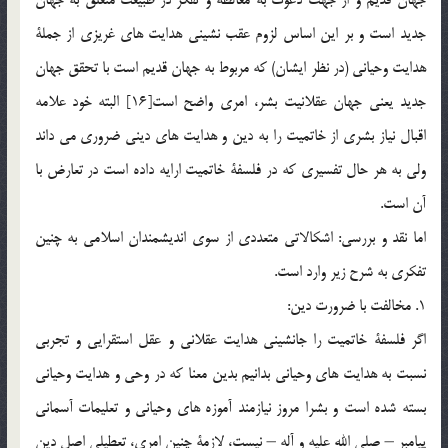
جديد است و بر اين اساس لزوم عقب نشيني هدايت هاي غريزي از جملة
هدايت وحياني (در نظر ايشان) كه مربوط به جهان قديم است با تحقق جهان
جديد يعني جهان عقلانيت بشر، امري واضح است[16] البته خود علامه
اقبال نياز بشري از خاتميت را به دين و هدايت هاي ديني ضروري مي داند
ولي به هر حال تفسيري كه در فلسفة خاتميت ارايه داده است در تعارض با
آن است.
اما نقد و بررسي: اشكالاتي متعددي از سوي انديشمندان اسلامي به چنين
تفكري به شرح زير وارد است.
1. مخالفت با ضرورت دين:
اگر فلسفة خاتميت را جانشيني هدايت عقلاني و عقل استقرايي و تجربي
نسبت به هدايت هاي وحياني بدانيم بدين معنا كه در وحي و هدايت وحياني
بسته شده است و بشرا مروز نيازمند آموزه هاي وحياني و تعليمات آسماني
پيامبر – صلي الله عليه و آله – نيست، لازمة چنين امري، تعطيلي اصل دين