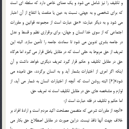
و تكليف را نيز شامل مي شود و يك معناي خاص دارد كه سلطه اي است
كه براي شخصي و به جهتي، نسبت به عين يا منفعت يا انتفاع از آن اعتبار
مي شود و به ديگر عبارت: «حق عبارت است از مجموعه قوانين و مقررات
اجتماعي كه از سوي خدا انسان و جهان، براي برقراري نظم و قسط و عدل
در جامعه بشري تدوين مي شود تا سعادت جامعه را تأمين سازد. البته اين
تعريف از حق مربوط به حقي است كه در مقابل باطل قرار مي گيرد اما هرگاه
حق در مقابل تكليف و حكم قرار گيرد تعريف ديگري خواهد داشت و آن
اينكه اگر امري از اختيارات بشمار آيد و به انسان برگردد، حق ناميده مي
شود»[6] البته روشن است كه آنچه از اختيارات انسان به شمار مي آيد، از
لوازم و مشخصه هاي حق در مقابل تكليف است نه تعريف حق.
اما حكم و تكليف در فقه عبارت است از:
«آنچه از مقررات شرعي كه متضمن مصلحت اكيد مردم است و ارادة افراد بر
خلاف جهت آنها نافذ نيست. دراين صورت در مقابل اصطلاح حق بكار مي