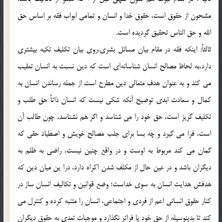
مشحون از حقوق است، حقوق خدا و انسان و تمامي ابواب فقه بر اساس حق
الله و حق الناس تحقيق گرديده است.
ثالثاً: اينكه فقه در مقام بيان مسائل بشري،‌روي بيان تكليف تكيه بيشتري
دارد،‌به لحاظ مصالح انسان شناسانه‎اي است كه دين نسبت به انسان تعقيب
مي كند و به عنوان هدف متعالي دين مطرح است از جمله رساندن انسان به
كمال و سعادت ابدي توضيح آنكه شكي نيست كه انسان ذاتاً حق طلب و
تكليف گريز است، حق خود را مي شناسد و اگر هم نشناسد، چون طالب آن
است، فرا مي گيرد و چه بسا براي جلب مصالح خويش و اصطياد حقي كه
گمان مي كند مربوط به اوست و در واقع چنين نيست، راضي به ظلم به
ديگران باشد و در عين حال از مكلف شدن اكراه دارد، درا ين ميان دين كه
هدفش هدايت انسان به سوي خداست؛ وضع قوانين و تكاليف انسان ساز در
كنار حقوق انساني اعم از فردي و اجتماعي، انسان را متنبه كرده و كنترل مي
كند تا بدينوسيله از حق خود پا فراتر نگذارد و موجبات تعدي به حقوق ديگران