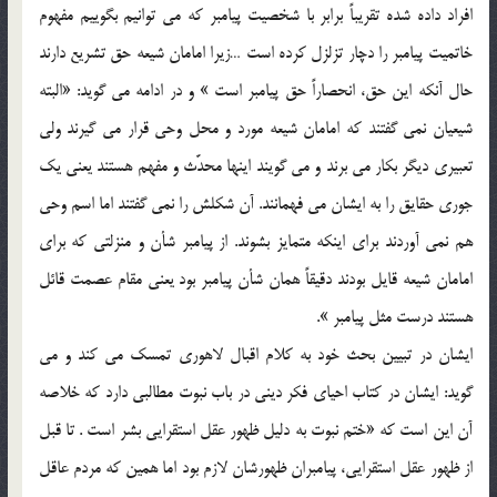
افراد داده شده تقريباً برابر با شخصيت پيامبر كه مي توانيم بگوييم مفهوم
خاتميت پيامبر را دچار تزلزل كرده است …زيرا امامان شيعه حق تشريع دارند
حال آنكه اين حق، انحصاراً حق پيامبر است » و در ادامه مي گويد: «البته
شيعيان نمي گفتند كه امامان شيعه مورد و محل وحي قرار مي گيرند ولي
تعبيري ديگر بكار مي برند و مي گويند اينها محدَّث و مفهم هستند يعني يك
جوري حقايق را به ايشان مي فهمانند. آن شكلش را نمي گفتند اما اسم وحي
هم نمي آوردند براي اينكه متمايز بشوند. از پيامبر شأن و منزلتي كه براي
امامان شيعه قايل بودند دقيقاً همان شأن پيامبر بود يعني مقام عصمت قائل
هستند درست مثل پيامبر ».
ايشان در تبيين بحث خود به كلام اقبال لاهوري تمسك مي كند و مي
گويد: ايشان در كتاب احياي فكر ديني در باب نبوت مطالبي دارد كه خلاصه
آن اين است كه «ختم نبوت به دليل ظهور عقل استقرايي بشر است . تا قبل
از ظهور عقل استقرايي، پيامبران ظهورشان لازم بود اما همين كه مردم عاقل