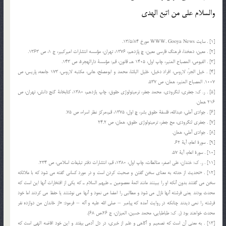
والسلام علي من اتبع الهدي
[1] . سايت WWW. Gooya News مورخ 13/5/84.
[2] . معين، دهخدا، فرهنگ فارسي معين، چ پازدهم، 1376، تهران،‌ مؤسسه انتشارات اميركبير، ج 1، ص 1363.
[3] . الفيومي، المصباح المنير، چاپ اول، 1405 هـ قانون، قم: مؤسسة دارالهجرة، ص 143.
[4] . خيل الجرّ، لاروس، افراد دخيل، خليل الباشا، محمد و ابومصلح، هاني، مكتبه لاروس، 173 جامعه، پاريس، ص
1007. المصباح المنير، همان، ص 537.
[5] . ر. ك: جعفري، لنگرودي، محمد جعفر، ترميتولوژي حقوق، چاپ يازدهم، 1380، كتابخانة گنج دانش، تهران، ص
216 همان.
[6] . جوادي آملي، عبدالله، فلسفة حقوق بشر، چ اول، 1375، قم،‌مركز نظر اسراء، ص 75.
[7] . جعفري لنگرودي، مح جعفر، ترمينولوژي حقوق، همان، ص 24.2
[8] . جوادي آملي، همان.
[9] . سورة انعام، آية 62.
[10] . سورة انعام، آية 57.
[11] . ر. ك: خندان، علي اصغر، منالطات، چاپ اول، 1380، قم، انتشارات دفتر تبليغات اسلامي، ص 234.
[12] . «تحديث از حدثه به معناي سخن گفتن و صحبت كردن است و در مورد كساني گفته مي شود كه با ملائكه
سخن مي گفتند بدون آنكه او را ببينند مانند ائمة معصومين ـ عليهم السلام ـ كه يكي از افتخارات آنها اين است كه
محدث بودند يعني فرشته آنها نازل مي شود و مطالبي را امضا مي نمود و آنها مي نوشتند يا حفظ مي كردند اما خود
فرشته را نمي ديدند چنانكه در روايت آمده كه پيامبر – صلي الله عليه و آله – فرمود: «از خاندان من دوازده نفر
محدث خواهند بود (ر. ك: طباطبايي، محمد حسين، الميزان، ج 26،‌ص 68).
[13] . به معني آن است كه تصميم و آگاهي و علم از خبري، در دل آدمي بيفتد و اين خود افاضه الهي است كه