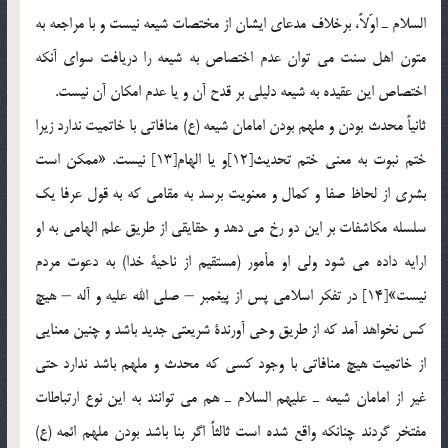
السلام ـ اوّلاً، برخلاف مدعاي ايشان از مختصات شيعه نيست و با مراجعه به
متون اهل سنت مي توان عدم اختصاص به شيعه را دريافت سواي آنكه
اختصاص اين عقيده به شيعه دليلي بر قدح آن و يا عدم امكان آن نيست.
ثانياً محدث بودن و ملهم بودن امامان شيعه (ع) منافاتي با خاتميت ندارد زيرا
ختم نبوت به معني ختم تحديث[12]و يا الهام[13] نيست. «ممكن است
بشري از لحاظ صفا و كمال و معنويت برسد به مقامي كه به قول عرفا يك
سلسله مكاشفات بر اين دو رخ مي دهد و حقايقي از طريق علم الهامي به او
ارايه داده مي شود ولي او مأمور (مستقيم از ناحية خدا) به دعوت مردم
نيست»[14] در تفكر اسلامي پس از پيغمبر – صلي الله عليه و آله – هيچ
كس نخواهد آمد كه از طريق وحي آورندة شريعتي جديد باشد و چنين معنايي
از خاتميت هيچ منافاتي با وجود كسي كه محدث و ملهم باشد ندارد حتي
غير از امامان شيعه ـ عليهم السلام ـ هم مي توانند به اين نوع ارتباطات
مفتخر گردند چنانكه واقع شده است ثالثاً اگر بنا باشد بودن ملهم ائمه (ع)