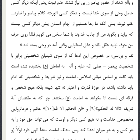
و بالغ شدند از حضور پيامبران بي نياز شدند ختم نبوت يعني اينكه ديگر كسي
حامل وحي از سوي خدا نيست و ديگر كسي اتوريته كلام پيامبر را ندارد…
ختم نبوت يعني آنكه ما رها هستيم از الهام آسمان يعني ديگر كسي نيست
كه بيايد و بگويد من از جانب خداوند با شما سخن مي گويم فلذا روي حرف
من حرف نزنيد عقل نقاد و عقل استقرايي وقتي آمد در وحي بسته شد.»
نقد و بررسي: در خصوص اين ادعا كه از سوي شيعيان شخصيتي برابر با
شخصيت پيغمبر – صلي الله عليه و آله -به امامان (ع) بخشيده شده است
بايد گفت بر اساس مباني اسلامي، امامت و نيز شرايط و شخصيتي كه امام
بايد داشته باشد، در حوزة قدرت و اختيار نه تنها شيعه بلكه هيچ شخص و
فرقه اي نيست تا بخواهد به امامت (ع) ببخشد. چرا كه به مقتضاي آية
شريفه «الا له الحكم»[9] و «ان الحكم الا لله[10]» حكم و فرمانروايي
مخصوص خداست و نه هيچ كس ديگر و اوست كه مي تواند حق خود را به
هر كس و به هر ميزان اعطا كند پس منطف امامت منشأ الهي دارد اوّلاً (و