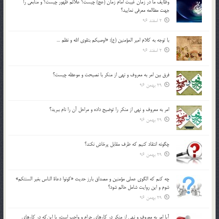
وظايف ما در زمان غيبت امام زمان (عج) چيست؟ علائم ظهور چيست؟ و منابعي را
جهت مطالعه معرفي نماييد؟
2 اسفند 96
با توجه به كلام امير المؤمنين (ع): «اوصيكم بتقوي الله و نظم …
2 اسفند 96
فرق بين امر به معروف و نهي از منكر با نصيحت و موعظه چيست؟
29 بهمن 96
امر به معروف و نهي از منكر را توضيح داده و مراحل آن را نام ببريد؟
29 بهمن 96
چگونه انتقاد كنيم كه طرف مقابل پرخاش نكند؟
29 بهمن 96
چه كنم كه الگوي عملي مؤمنين و مصداق بارز حديث «كونوا دعاة الناس بغير السنتكم»
شوم و اين روايت شامل حالم شود؟
29 بهمن 96
آيا امر به معروف و نهي از منكر در كارهاي حرام و واجب است، يا اين‌كه در كارهاي