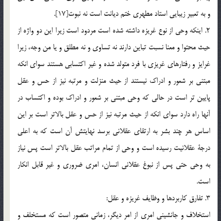
و به تعبير زيبايي استاد مطهري ختم ديانت است نه نبوت[17].
2. اينكه وحي از نوع غريزه داشته شده است مردود است زيرا اين دو واژه از
حيث محتوا و معنا نسبت تباين دارند نه تساوي و نه مطلق و يا من وجه، زيرا
غرايز و رفتارهاي غريزي با فرد متولد شده و غير اكتسابي هستند سواي انكه
مبتني بر شعور و ادراك نيستند از حيث منزلت و مرتبه نيز از حس و عقل
پايين تر است در حالي كه وحي مبتني بر شعور و ادراك بوده و اكتساب در
آنها راه دارد سواي انكه از حيث مرتبه نيز از حس و عقل بالاتر است بر اين
اساس هر چند بشر به ارتقاي عقلاني برسد نهايتش آن است كه به اعلي
درجة عقلانيت رسيده است و وحي از تمام مراتب عقل بالاتر است پس نياز
به وحي حتي پس از نبوغ عقلاني انسان، امري ضروري و غير قابل انكار
است.
3. تفارق كاربردها و وظايف غريزه و عقل:
استخلاف و جانشيني امري از امر ديگر، زماني متصور است كه مستخلف و