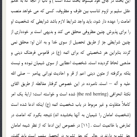
اين بحث در جاي خود مبسوط بحث شده است ) و ثانياً از انجا كه به حكم
عقل سليم بر لزوم تناسب بين ظرف و مظروف، كسي كه مي خواهد منصب
امامت را عهده دار شود، بايد واجد شرايط لازم باشد شرايطي كه شخصيت او
را براي پذيرش چنين مظروفي محقق مي كند و بديهي است بر خودداري از
چنين شرايطي جز از طريق تحصيل از سوي خدا و به اذن او؛ محقق نمي
گردد بنابراين هر شخصيتي كه براي ائمه (ع) در قاموس فرهنگ ديني و
مذهبي لحاظ گرديده است. شخصيت اعطايي از سوي شيعيان نبوده و نيست
بلكه برگرفته از متون ديني اعم از قر و احاديث نوراني پيامبر – صلي الله
عليه و آله – است. نامبرده در اين خصوص گرفتار مغالطه از طريق القاي
نكتة انحرافي (the red herring) شده است و خواسته است؛ اراية يك امر
كاملاً متفاوت و غير مربوط در باب شخصيت ائمه (ع) اينكه ادعا شده است
(شخصيت امامان را شيعيان به آنها بخشيده اند) نتيجه بگيرد كه امامت در
تعارض با خاتميت است . [11] در خصوص اين ادعا كه از نظر شيعه امامان
حق تشريع دارند در حالي كه حق تشريع در انحصار پيغمبر است بايد گفت،