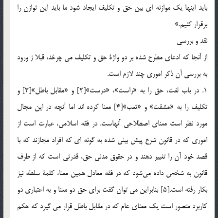
بايد اينها يك موازنه اي بين حق و تكليف ايجاد شود ما بايد اين توازن را
برقرار كنيم.»
نقد و بررسي
از آنجا كه ادعاي مطرح شده بر دو واژة حق و تكليف مي چرخد، قبلا ز ورود
به بررسي آن ذكر اموري چند لازم است.
1. در باب لغت، حق را به «راست»، «درست»[2] و «مقابل باطل»[3] و
تكليف را به «مشقت» و «تعب»[4] معنا كرده اند اما آنچه در اين مجال
مورد نظر است معناي اصطلاحي آنهاست. در فقه اسلامي، عبارت است از
اموري كه در قانون شرع پيش بيني شده به گونه اي كه افراد مجازند كه با
قصد خود آن را تغيير دهند و در حقوق مدني حق، قدرتي است كه از طرف
قانون به شخص داده مي‎شود كه در فقه معادل همين معنا، كلمة سلطه نيز
بكار رفته است.[5] بنابراين مي توان گفت براي حق دو معنا و به اعتباري دو
كاربرد متصور است يك معناي عام كه در مقابل باطل قرار مي گيرد كه حكم