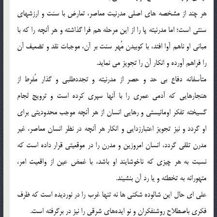
هر چند از مشخصه هاي اصلي مدرنيت معاصر، تعارض با سنت و ارزشهاي
سنتي است؛ اما مدرنيته پا را از اين مرحله هم فرا گذاشته و هر آنچه را كه با
مباني او ناهم آوا افتد، با كوبيدن مُهر سنت بر آن، موجبات نقد و تضعيف آن
را فراهم آورده و انكار آن را تجويز مي نمايد.
متأسفانه دفاع بي حد و حصر از مدرنيته و تجددطلبي و گذار مُفرط از
هنجارهايي كه آدمي عمري را با آنها سپري كرده است و ترويج لجام
گسيخته تفكر اومانيستي و رهايي انسان از هر آنچه موجب محدوديتي براي
او گردد و نيز تجويز اعتبارزدايي و انكار هر آنچه در نظر انسان معاصر، غير
مدرن تلقي گردد، انسان امروزين و مدرن را در موقعيتي قرار داده است كه
نسبت به هر چيزي كه ناخوشايند او باشد، با غمض عين از واقعيت امر،
متهورانه به تخطئه و يا رد آن بنشيند.
علي اي حال اين شالوده شكني ها نه تنها غرب را در نورديده است كه ظرف
فكري باصطلاح روشنفكران و نو ايده‎هاي شرقي را نيز در برگرفته است.