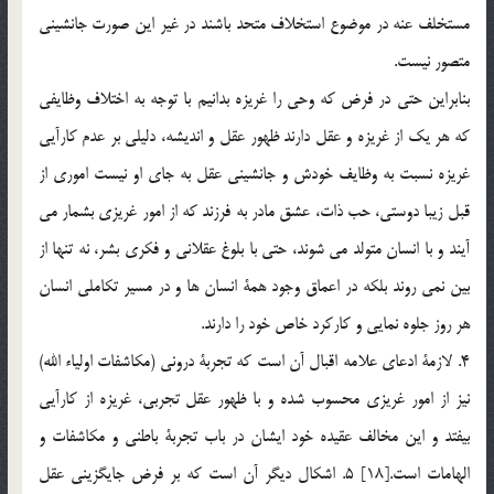
مستخلف عنه در موضوع استخلاف متحد باشند در غير اين صورت جانشيني
متصور نيست.
بنابراين حتي در فرض كه وحي را غريزه بدانيم با توجه به اختلاف وظايفي
كه هر يك از غريزه و عقل دارند ظهور عقل و انديشه، دليلي بر عدم كارآيي
غريزه نسبت به وظايف خودش و جانشيني عقل به جاي او نيست اموري از
قبل زيبا دوستي، حب ذات، عشق مادر به فرزند كه از امور غريزي بشمار مي
آيند و با انسان متولد مي شوند، حتي با بلوغ عقلاني و فكري بشر، نه تنها از
بين نمي روند بلكه در اعماق وجود همة انسان ها و در مسير تكاملي انسان
هر روز جلوه نمايي و كاركرد خاص خود را دارند.
4. لازمة ادعاي علامه اقبال آن است كه تجربة دروني (مكاشفات اولياء الله)
نيز از امور غريزي محسوب شده و با ظهور عقل تجربي، غريزه از كارآيي
بيفتد و اين مخالف عقيده خود ايشان در باب تجربة باطني و مكاشفات و
الهامات است.[18] 5. اشكال ديگر آن است كه بر فرض جايگزيني عقل