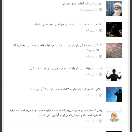
حضرت آیت الله العظمی نوری همدانی
18 اردیبهشت 98
لطفا در زمينه اهميت شب‌زنده‌داري وموانع آن توضيحاتي بفرماييد.
2 اسفند 96
اگر تأثير ترجمه قرآن براي من بيشتر باشد آيا مي توانم فقط ترجمه آن را بخوانم؟ آيا
اشكالي ندارد؟
2 اسفند 96
خداوند نمي‌خواهد بيش از واجبات خودش، چيزي را بر خود واجب كني…
2 اسفند 96
سلامي كه بعد از اتمام نماز به 3 امام داده مي‌شود منشأ آن چيست؟
2 اسفند 96
وقتي شب‌ها به بستر خواب مي‌روم بلافاصله سه مرتبه حمد و سوره مي‌خوانم و سه مرتبه
الله اكبر، الحمدالله و سبحان‌الله مي‌گويم آيا اين كافي است؟
2 اسفند 96