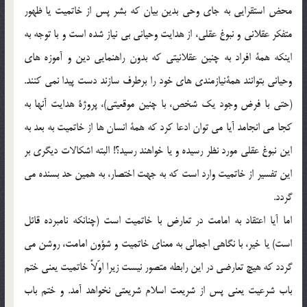
محض استقرايي به جاي وحي بدين بيان كه بشر پس ‌از خاتميت يا ظهور
متفكر عقلاني و نبوغ عقلي، از هدايت وحياني بي نياز شده است و با توجه به
اينكه همة افراد به چنين عقلانيتي كه بدون راهنمايي دين و آموزه هاي
وحياني بتوانند همةنيازمندي هاي خود را برطرف سازند دست پيدا نمي كنند.
(حتي با فرض وجود يك شخص، با چنين موقعيتي)، پروژة هدايت آنها به
كجا مي انجامد آيا مي توان ادعا كرد كه همة انسان ها از خاتميت به بعد به
اين نبوغ عقلي مورد نظر رسيده و يا خواهند رسيد؟! البته اشكالات ديگري بر
اين تفسير از خاتميت وارد است كه به جهت اختصار، به همين حد بسنده مي
گردد.
اما آيا اعتقاد به امامت در تعارض با خاتميت است (چنانكه نامبرده قائل
است) يا خير، با نگاهي اجمالي به معناي خاتميت و شؤون امامت، روشن مي
گردد كه هيچ تعارضي در اين رابطه متصور نيست زيرا اوّلاً خاتميت يعني ختم
باب شرعيت يعني پس از شريعت اسلام شريعتي نخواهد آمد. و ختم باب