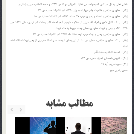
خداي تعالي به دل هر كس كه بخواهد مي اندازد. (الميزان، ج 2، ص 297). و منجد الطلاب، ذيل واژة لهم.
[14] . مطهري، مرتضي، خاتميت، چاپ چهاردهم، آبان 1380، قم، انتشارات صدرا، ص 33.
[15] . مطهري، مرتضي، امامت و رهبري، چاپ 27، مرداد 1381، قم، انتشارات صدرا، ص 68.
[16] . ر. ك: اقبال لاهوري،‌احياء فكر ديني در اسلام ، مترجم: آرام، احمد، ناشر: رسالت، قم، تهران، سال 1346، ص
145 ـ 146 و وحي و نبوت، مطهري، همان، بحث مربوط به ختم نبوت.
[17] . مطهري، مرتضي، وحي و نبوت، چاپ دوم، اسفند ماه 1357 قم، انتشارات صدرا، ص 57.
[18] . ر. ك: مطهري، مرتضي، همان، ص 60. در اين بخش از بحث هاي استاد مطهري از وحي نبوت استفاده شده
است.
[19] . المنجد الطلاب، مادة خَتَم.
[20] . الفيومي،‌المصباح المنيز، همان، ص 163.
[21] . سورة مريم، آية 17.
حسن رضايي مهر
مطالب مشابه