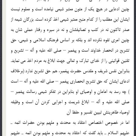
چنين ادعايي در هيچ يك از متون معتبر شيعي نيامده است و معلوم نيست
ايشان اين مطلب را از كدام منبع معتبر شيعي اخذ كرده است. بزرگان شيعه از
صدر تاكنون نه در كتب و تصانيفشان و نه در سيره و رفتار عملي شان به
چنين امري تفوه نكرده اند و بلكه بر اساس فرهنگ اسلامي و شيعي، حق
تشريع در انحصار خداوند است و پيغمبر – صلي الله عليه و آله – تشريع و
تقنين قوانيني را از خداي تبارك و تعالي جهت ابلاغ به مردم اخذ مي نمايد.
بنابراين نفس شريف و مقدس حضرت پيغمبر، هم حق تشريع ندارد (برخلاف
ادعاي ايشان كه حق تشريع انحصاري پيغمبر – صلي الله عليه و آله – است
) چه رسد به امامان و اوصياي او بنابراين در تفكر شيعي رسالت پيغمبر –
صلي الله عليه و آله – ابلاغ شريعت و اجرايي كردن آن است و وظيفه
اوصياء طاهرينش تبيين تفسير و حفظ آن
اما در خصوص اختصاص اعتقاد به محدث و ملهم بودن حضرات ائمه ـ
عليهم السلام ـ بايد گفت كه اعتقاد به محدث و ملهم بودن ائمه ـ عليهم