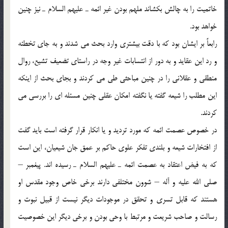
خاتميت را به چالش بكشاند ملهم بودن غير ائمه ـ عليهم السلام ـ نيز چنين
خواهد بود.
رابعاً بر ايشان بود كه با دقت بيشتري وارد بحث مي شدند و به جاي تخطئه
و رد اين عقايد و به دور از انتسابات غير وجه در راستاي تضعيف تشيع، روال
منطقي و عقلاني را در چنين مباحثي طي مي كردند و بجاي بحث از اينكه
اين مطلب را شيعه گفته يا نگفته امكان عقلي چنين مسئله اي را بررسي مي
كردند.
در خصوص عصمت ائمه كه مورد ترديد و يا انكار قرار گرفته است بايد گفت
از افتخارات شيعه و بلندي تفكر علوي حاكم بر عمق جان شيعيان، اين است
كه به فيض اعتقاد به عصمت ائمه ـ عليهم السلام ـ رسيده اند. پيغمبر –
صلي الله عليه و آله – شوون مختلفي دارند برخي خاص وجود مقدس او
هستند كه قابل تسري و تحقق در موجودات ديگر نيست از قبيل نبوت و
رسالت و صاحب شريعت و مرتبط با وحي بودن و برخي ديگر اين خصوصيت