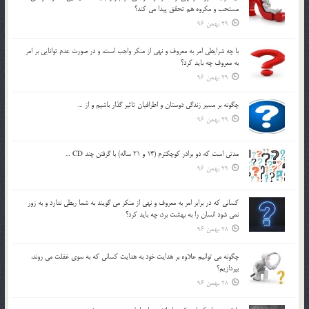
مستحب و مكروه هم تحقق پيدا مي كند؟
29 بهمن 96
با چه شرايطي امر به معروف و نهي از منکر واجب است، و در صورت عدم توانايي بر امر
به معروف چه بايد کرد؟
29 بهمن 96
چگونه بر مسير زندگي دوستان و اطرافيان تاثير گذار باشيم و از …
29 بهمن 96
مدتي است كه دو برادر كوچكترم (14 و 21 ساله) با گرفتن چند CD …
29 بهمن 96
كساني كه در برابر امر به معروف و نهي از منكر مي گويند به شما ربطي ندارد و به زور
نمي شود انسان را به بهشت برد، چه بايد كرد؟
28 بهمن 96
چگونه مي توانيم علاوه بر هدايت خود به هدايت كساني كه به سوي غفلت مي روند،
بپردازيم؟
28 بهمن 96