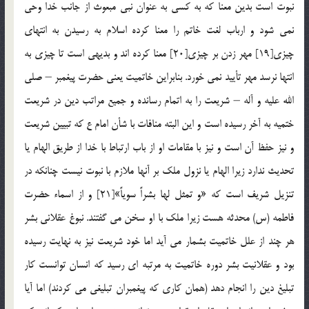
نبوت است بدين معنا كه به كسي به عنوان نبي مبعوث از جانب خدا وحي
نمي شود و ارباب لغت خاتم را معنا كرده اسلام به رسيدن به انتهاي
چيزي[19] مهر زدن بر چيزي[20] معنا كرده اند و بديهي است تا چيزي به
انتها نرسد مهر تأييد نمي خورد. بنابراين خاتميت يعني حضرت پيغمبر – صلي
الله عليه و آله – شريعت را به اتمام رسانده و جميع مراتب دين در شريعت
ختميه به آخر رسيده است و اين البته منافات با شأن امام ع كه تبيين شريعت
و نيز حفظ آن است و نيز با مقامات او از باب ارتباط با خدا از طريق الهام يا
تحديث ندارد زيرا الهام يا نزول ملك بر آنها ملازم با نبوت نيست چنانكه در
تنزيل شريف است كه «و تمثل لها بشراً سوياً»[21] و از اسماء حضرت
فاطمه (س) محدثه هست زيرا ملك با او سخن مي گفتند. نبوغ عقلاني بشر
هر چند از علل خاتميت بشمار مي آيد اما خود شريعت نيز به نهايت رسيده
بود و عقلانيت بشر دوره خاتميت به مرتبه اي رسيد كه انسان توانست كار
تبليغ دين را انجام دهد (همان كاري كه پيغمبران تبليغي مي كردند) اما آيا