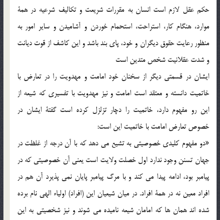
حكم عقل لازم است انسان به مقررات شريعت و تكاليف شرعيه در همة
موارد، هنگام كار، استراحت، استحمام خوردن و آشاميدن و ساير امور به
منظور رعايت حقوق ديگران و خود، پاي بند باشد و اين كاشف از قوت ديانت
و شدت عقلانيت شخص متدين است
ايشان در قسمتي ديگر از سخنان خود امامت و مهدويت را در تعارض با
خاتميت دانسته و معتقد است امامت و نيز مهدويت با تفسيري كه شيعه از
اين رو مفهوم دارد، خاتميت را دچار تزلزل كرده است گفتة ايشان در
خصوص تعارض امامت با خاتميت اين است:
«دو مفهوم كليدي خصوصيتي به تشيع مي دهد كه با آن درجه از غلظت در
جهان تسنن وجود ندارد اول خصلت ولايت است يعني آن خصوصيتي كه در
پيامبر بود، ادامه پيدا مي كند و با مرگ پيامبر پايان نمي پذيرد آن هم در
افراد معين نه در همة افراد. در ميان شيعيان اين (افراد) اولياء الهي نام برده
شده اند همان ها كه امامان شيعه ناميده مي شوند و نيز شخصيتي به اين