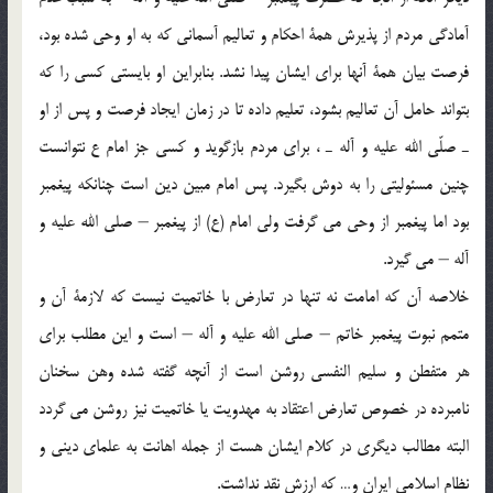
آمادگي مردم از پذيرش همة احكام و تعاليم آسماني كه به او وحي شده بود،
فرصت بيان همة آنها براي ايشان پيدا نشد. بنابراين او بايستي كسي را كه
بتواند حامل آن تعاليم بشود، تعليم داده تا در زمان ايجاد فرصت و پس از او
ـ صلّي الله عليه و آله ـ ، براي مردم بازگويد و كسي جز امام ع نتوانست
چنين مسئوليتي را به دوش بگيرد. پس امام مبين دين است چنانكه پيغمبر
بود اما پيغمبر از وحي مي گرفت ولي امام (ع) از پيغمبر – صلي الله عليه و
آله – مي گيرد.
خلاصه آن كه امامت نه تنها در تعارض با خاتميت نيست كه لازمة آن و
متمم نبوت پيغمبر خاتم – صلي الله عليه و آله – است و اين مطلب براي
هر متفطن و سليم النفسي روشن است از آنچه گفته شده وهن سخنان
نامبرده در خصوص تعارض اعتقاد به مهدويت يا خاتميت نيز روشن مي گردد
البته مطالب ديگري در كلام ايشان هست از جمله اهانت به علماي ديني و
نظام اسلامي ايران و… كه ارزش نقد نداشت.