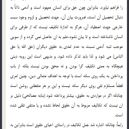
را فراهم نياورد. بنابراين چون حق براي انسان معهود است و آدمي ذاتاً به
دنبال تحصيل آن است، ضرورت بيان آن، جهت تحصيل و لزوم وجود سبب
خارجي جهت اصطياد آن، هرگز به اندازة تكليف نيست كه از طرفي براي
انسان ناشناخته است و تا بيان نشود،علم به ان حاصل نمي گردد و از سويي
موجب تنبه آدمي نسبت به عدم تعدي به حقوق ديگران (حق الله يا حق
الناس) مي شود و لذا بايد تذكر داده شود. و بديهي است اين رويه ديني
هيچگاه به معني تكليف گرا بودن و نه محق بودن نيست بلكه از باب
پرداختن به يك روي سكه است با توجه به اهداف متعالي دين، چنين امري
قطعاً مستلزم نفي روي ديگر سكه نيست و اين بر هر متفطني روشن است
چنانكه اگر در مواردي به حقوق، بيشتر پرداخته شود (بنابه مصالحي) دليل بر
ان نيست كه تكاليف مربوط به آن حقوق لحاظ نشده و يا منتفي تلقي شده
است.
رابعاً: چنانكه اشاره شد جعل تكاليف در راستاي احياي حقوق است بنابراين به