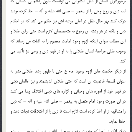
برخورداري انسان از عقل استقرايي مي توانست بدون راهنمايي كساني كه
لب دين و روح وحي را از پيغمبر – صلي الله عليه و آله – اخذ كرده بودند
درك كنند بهر حال عقل در اعلي مرتبه اش نيز حكم مي كند كه در احكام
دين و بلكه در هر رشته اي رجوع به متخصصان لازم است حتي براي عقلا و
اين مطلب سواي اينكه لزوم وجود امامت معصوم را به اثبات مي رساند كه
وجوب عقلي مراجعة انسان عقلاني را به او در فهم دين و وحي نيز تأكيد مي
كند.
از ديگر حكمت هاي لزوم وجود امام ع حتي با ظهور رشد عقلاني بشر به
عنوان فلسفة خاتميت آن است كه حتي عقلاي انديشمند و نيز عالمان ديني
در فهم خود از آموزه هاي وحياني و گزاره هاي ديني اختلاف پيدا مي كنند
در آن صورت وجود امام متصل به پيغمبر – صلي الله عليه و آله – كه دين
را مشافهه از او اخذ كرده است لازم است تا دين را از اختلافات نجات دهد و
حفظ نمايد.
ديگر آنكه از آنجا كه حضرت پيغمبر – صلي الله عليه و آله – به سبب عدم