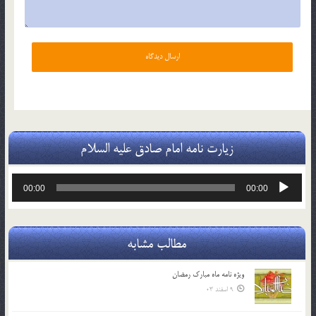
زیارت نامه امام صادق علیه السلام
پخش‌کننده
00:00
00:00
صوت
مطالب مشابه
ویژه نامه ماه مبارک رمضان
9 اسفند 03