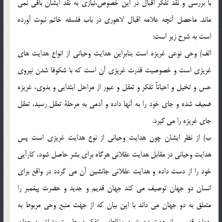
با بررسي و نقد تفكر اقبال در اين خصوص،نيازي به نقد ايشان باقي نمي
ماند. ماحصل آنچه علامه اقبال لاهوري در باب فلسفه خاتم نبوت آورده
است به شرح زير است:
الف) وحي نوعي غريزه است بنابراين هدايت وحياني از انواع هدايت هاي
غريزي است و خصوصيت قدرت غريزي آن است كه با شكوفا شدن نيروي
حس و تخيل و احياناً تفكر و تعقل و عبور از مراحل ابتدايي و بدوي، غريزه
ضعيف شده و جاي خود را به آنها داده و آدمي به مرحلة تعقل رسيد، تعقل
جاي غريزه را مي گيرد.
ب) از نظر ايشان چون هدايت وحياني از نوع هدايت غريزي است پس
هدايت وحياني در مقابل هدايت عقلاني هرگاه براي بشر حاصل شود، كارآيي
خود را از دست داده و هدايت عقلاني جانشين آن مي گردد در واقع براي
انسان دو جهان توصيف مي كند جهان قديم و جديد و حضرت پيغمبر را
متعلق به دو جهان مي داند با اين بيان كه از جهت منبع وحي مربوط به
جهان قديم و از جهت دعوت به مغالطه و تفكر در طبيعت متعلق به جهان