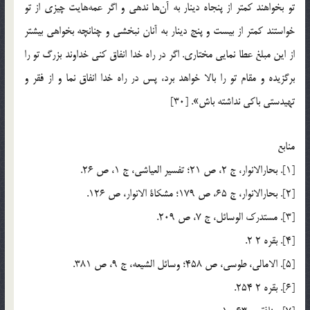
تو بخواهند کمتر از پنجاه دینار به آن‌ها ندهی و اگر عمه‌هایت چیزی از تو
خواستند کمتر از بیست و پنج دینار به آنان نبخشی و چنانچه بخواهی بیشتر
از این مبلغ عطا نمایی مختاری. اگر در راه خدا انفاق کنی خداوند بزرگ تو را
برگزیده و مقام تو را بالا خواهد برد، پس در راه خدا انفاق نما و از فقر و
تهیدستی باکی نداشته باش». [30]
منابع
[1]. بحارالانوار، ج 2، ص 21؛ تفسیر العیاشی، ج 1، ص 26.
[2]. بحارالانوار، ج 65، ص 179؛ مشکاة الانوار، ص 126.
[3]. مستدرک الوسائل، ج 7، ص 209.
[4]. بقره 2 2.
[5]. الامالی، طوسی، ص 458؛ وسائل الشیعه، ج 9، ص 381.
[6]. بقره 2 254.