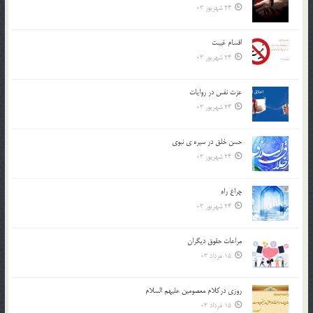
24 شهریور 03
اقسام غيبت
24 شهریور 03
عزت نفس در روايات
24 شهریور 03
حسن خلق در سيره ي نبوي
24 شهریور 03
چراغ راه
24 شهریور 03
مراعات حقوق ديگران
15 مرداد 03
روزي دركلام معصومين عليهم السلام
15 مرداد 03