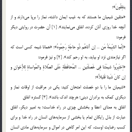
ینفِقُونَ»؛
«متقین شیعیان ما هستند که به غیب ایمان داشته، نماز را برپا می‌دارند و از
آنچه خدا روزی آنان کرده، انفاق می‌نمایند». [1] آن حضرت در روایتی دیگر
فرمود:
«إنَّما الشِّیعَةُ مَن … إن أَتاهُم ذُو حاجَةٍ رَحِمُوهُ»؛ «همانا شیعه کسی است که
اگر نیازمندی نزد او بیاید، به او رحم کند». [2] و نیز فرمود:
«اِختَبِرُوا شیعَتَنا فِی خَصلَتَینِ … المُحافَظَةِ عَلَی الصَّلاةِ والمُواساةِ لِلأِخوانِ و
إن کانَ شَیئا قَلیلاً»؛
«شیعیان ما را با دو خصلت امتحان کنید: یکی در مراقبت از اوقات نماز و
دیگری کمک به برادران دینی؛ هرچند اندک باشد». [3] گستره انفاق
انفاق به معنای اعطا و بخشش چیزی در راه خداست؛ به تعبیر دیگر، انفاق
عبارت از بذل رایگان تمام یا بخشی از سرمایه‌های انسان در راه خدا و برای
کسب رضایت اوست، که این امر گاهی در اموال و سرمایه‌های مادی انسان