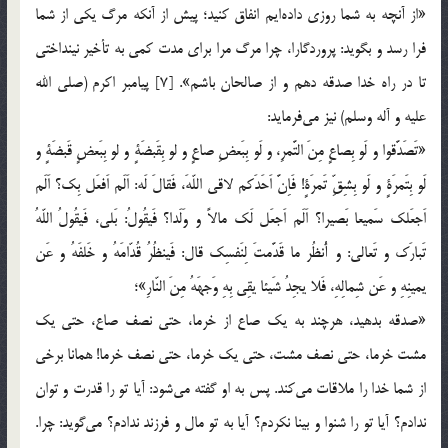
«از آنچه به شما روزی داده‌ایم انفاق کنید؛ پیش از آنکه مرگ یکی از شما
فرا رسد و بگوید: پروردگارا، چرا مرگ مرا برای مدت کمی به تأخیر نینداختی
تا در راه خدا صدقه دهم و از صالحان باشم». [7] پیامبر اکرم (صلی الله
علیه و آله وسلم) نیز می‌فرماید:
«تَصَدَّقوا و لَو بِصاعٍ مِنَ التَّمرِ، و لَو بِبَعضِ صاعٍ و لو بِقَبضَةٍ و لو بِبَعضٍ قَبضَةٍ و
لَو بِتَمرَةٍ و لَو بِشِقِّ تَمرَةٍ! فَاِنَّ اَحَدَکم لاقی اللّهَ، فَقالَ لَه: اَلَم اَفعَل بِک؟ اَلَم
اَجعَلک سَمیعا بَصیرا؟ اَلَم اَجعَل لَک مالاً و وَلَدا؟ فَیقُولُ: بَلی، فَیقُولُ اللّهُ
تَبارَک و تَعالی: و أُنظُر ما قَدَّمتَ لِنَفسِک قال: فَینظُرُ قُدّامَهُ و خَلفَهُ و عَن
یمینِهِ و عَن شِمالِهِ، فَلا یجِدُ شَیئا یقِی بِهِ وَجهَهُ مِنَ النّارِ»؛
«صدقه بدهید، هرچند به یک صاع از خرما، حتی نصف صاع، حتی یک
مشت خرما، حتی نصف مشت، حتی یک خرما، حتی نصف خرما! همانا برخی
از شما خدا را ملاقات می‌کند. پس به او گفته می‌شود: آیا تو را قدرت و توان
ندادم؟ آیا تو را شنوا و بینا نکردم؟ آیا به تو مال و فرزند ندادم؟ می‌گوید: چرا.