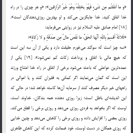
«و ما اَنفَقتُم مِن شَی‌ءٍ فَهُوَ یخلِفُهُ وهُوَ خَیرُ الرّازِقین»؛ «و هر چیزی را در راه
خدا انفاق کنید، خدا جایگزین می‌کند و او بهترین روزی‌دهندگان است».
[18] امام صادق علیه السلام نیز در روایتی می‌فرماید:
«ثَلاثَةٌ اُقسِمُ بِاللّهِ أَنَّها الحَقُّ، ما نَقَصَ مالٌ مِن صَدَقَةٍ و لا زَکاةٍ»؛
«سه چیز است که سوگند می‌خورم حقیقت دارد و یکی از آن سه این است
که هیچ مالی با انفاق و پرداخت زکات کم نمی‌شود». [19] یکی از
عمده‌ترین عواملی که باعث می‌شود برخی از انفاق در راه خدا امتناع ورزند
این است که گمان می‌نمایند اگر کمکی به فقیران کنند و یا اموالی در
راههای خیر دیگر مصرف کنند از سرمایه آن‌ها کاسته خواهد شد؛ در حالی که
این اندیشه‌ای باطل است؛ زیرا روزی دهنده همه بندگان، خداوند است،
اوست که اگر بخواهد به فردی روزی می‌دهد و روزی برخی را قطع می‌کند،
روزی بعضی را افزایش داده و روزی برخی را کاهش می‌دهد و چنین خدایی
که روزی همگان در دست اوست، خود ضمانت کرده که این کاهش ظاهری