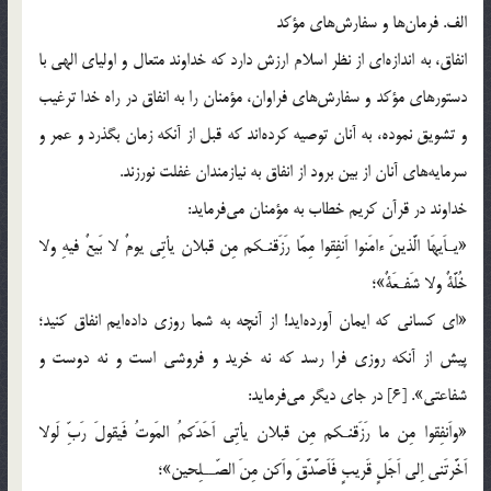
الف. فرمان‌ها و سفارش‌های مؤکد
انفاق، به اندازه‌ای از نظر اسلام ارزش دارد که خداوند متعال و اولیای الهی با
دستورهای مؤکد و سفارش‌های فراوان، مؤمنان را به انفاق در راه خدا ترغیب
و تشویق نموده، به آنان توصیه کرده‌اند که قبل از آنکه زمان بگذرد و عمر و
سرمایه‌های آنان از بین برود از انفاق به نیازمندان غفلت نورزند.
خداوند در قرآن کریم خطاب به مؤمنان می‌فرماید:
«یـاَیهَا الَّذینَ ءامَنوا اَنفِقوا مِمّا رَزَقنـکم مِن قبلان یأتِی یومٌ لا بَیعٌ فیهِ ولا
خُلَّةٌ ولا شَفـعَةٌ»؛
«ای کسانی که ایمان آورده‌اید! از آنچه به شما روزی داده‌ایم انفاق کنید؛
پیش از آنکه روزی فرا رسد که نه خرید و فروشی است و نه دوست و
شفاعتی». [6] در جای دیگر می‌فرماید:
«واَنفِقوا مِن ما رَزَقنـکم مِن قبلان یأتِی اَحَدَکمُ المَوتُ فَیقولَ رَبِّ لَولا
اَخَّرتَنی اِلی اَجَلٍ قَریبٍ فَاَصَّدَّقَ واَکن مِنَ الصّــلِحین»؛