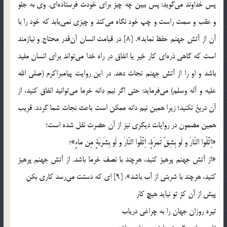
پس خداوند می‌گوید: پس ببین چه چیز برای خودت فرستاده‌ای. وی به جلو
و عقب و سمت راست و چپ خود نگاه می‌کند و چیزی نمی‌یابد که خود را با
آن از آتش جهنم حفظ نماید». [8] در قیامت انسان آن‌قدر محتاج و نیازمند
است که گاهی ذره‌ای کار خیر یا انفاق در راه خدا می‌تواند برای انسان مفید
باشد و او را از آتش جهنم نجات دهد. در این روایت پیامبراکرم (صلی الله
علیه و آله وسلم) می‌فرماید: حتی اگر نیم دانه خرما می‌توانید انفاق کنید، از
آن دریغ نکنید؛ زیرا همین نیم دانه ممکن است باعث نجات شما گردد. قریب
همین مضمون در روایات دیگری نیز از آن حضرت نقل شده است؛
«اِتَّقُوا النّارَ و لَو بِشِقِّ تَمرَةٍ، اِتَّقُوا النّارَ و لَو بِشَربَةٍ مِن ماءٍ»؛
«از آتش جهنم پرهیز کنید، هرچند با نصف خرما باشد. از آتش جهنم پرهیز
کنید، هرچند با شربتی از آب باشد». [9] ای که دستت می‌رسد کاری بکن
پیش از آن کز تو نیاید هیچ کار
تیره روزان جهان را به چراغی دریاب