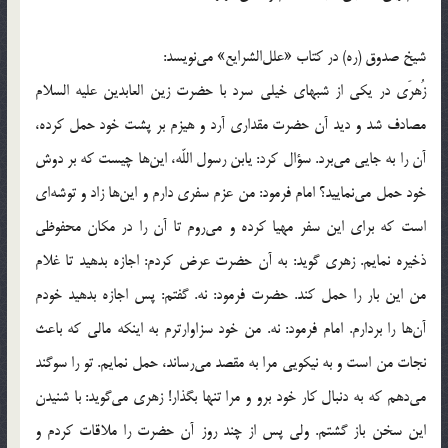
شیخ صدوق (ره) در کتاب «علل‌الشرایع» می‌نویسد:
زُهرَی در یکی از شبهای خیلی سرد با حضرت زین العابدین علیه السلام
مصادف شد و دید آن حضرت مقداری آرد و هیزم بر پشت خود حمل کرده،
آن را به جایی می‌برد. سؤال کرد: یابن رسول اللّه، این‌ها چیست که بر دوش
خود حمل می‌نمایید؟ امام فرمود: من عزم سفری دارم و این‌ها زاد و توشه‌ای
است که برای این سفر مهیا کرده و می‌روم تا آن را در مکان محفوظی
ذخیره نمایم. زهری گوید: به آن حضرت عرض کردم: اجازه بدهید تا غلام
من این بار را حمل کند. حضرت فرمود: نه. گفتم: پس اجازه بدهید خودم
آن‌ها را بردارم. امام فرمود: نه. من خود سزاوارترم به اینکه مالی که باعث
نجات من است و به نیکویی مرا به مقصد می‌رساند، حمل نمایم. تو را سوگند
می‌دهم که به دنبال کار خود برو و مرا تنها بگذار! زهری می‌گوید: با شنیدن
این سخن باز گشتم. ولی پس از چند روز آن حضرت را ملاقات کردم و