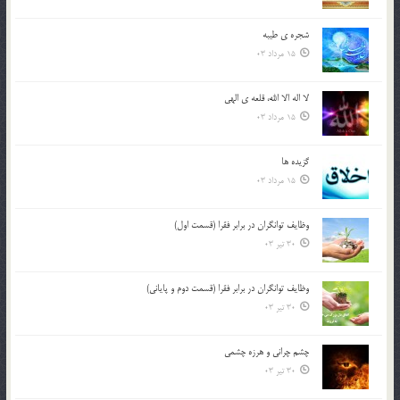
شجره ي طيبه
15 مرداد 03
لا اله الا الله، قلعه ي الهي
15 مرداد 03
گزيده ها
15 مرداد 03
وظایف توانگران در برابر فقرا (قسمت اول)
30 تیر 03
وظایف توانگران در برابر فقرا (قسمت دوم و پایانی)
30 تیر 03
چشم ‏چرانى و هرزه‏ چشمى
30 تیر 03