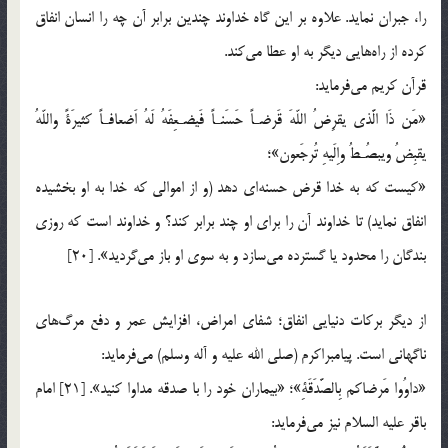
را، جبران نماید. علاوه بر این گاه خداوند چندین برابر آن چه را انسان انفاق
کرده از راه‌هایی دیگر به او عطا می‌کند.
قرآن کریم می‌فرماید:
«مَن ذَا الَّذی یقرِضُ اللّهَ قَرضـاً حَسَنـاً فَیضـعِفَهُ لَهُ اَضعافـاً کثیرَةً واللّهُ
یقبِضُ ویبصُـطُ واِلَیهِ تُرجَعون»؛
«کیست که به خدا قرض حسنه‌ای دهد (و از اموالی که خدا به او بخشیده
انفاق نماید) تا خداوند آن را برای او چند برابر کند؟ و خداوند است که روزی
بندگان را محدود یا گسترده می‌سازد و به سوی او باز می‌گردید». [20]
از دیگر برکات دنیایی انفاق؛ شفای امراض، افزایش عمر و دفع مرگ‌های
ناگهانی است. پیامبراکرم (صلی الله علیه و آله وسلم) می‌فرماید:
«داوُوا مَرضاکم بِالصَّدَقَةِ»؛ «بیماران خود را با صدقه مداوا کنید». [21] امام
باقر علیه السلام نیز می‌فرماید: