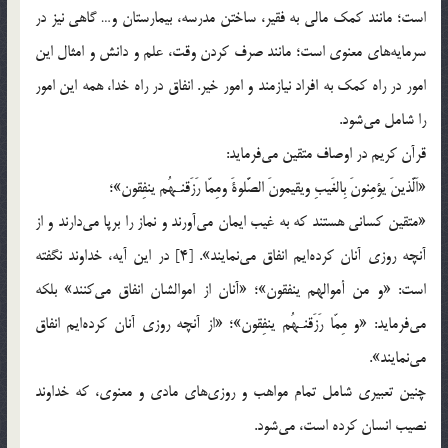
است؛ مانند کمک مالی به فقیر، ساختن مدرسه، بیمارستان و… گاهی نیز در
سرمایه‌های معنوی است؛ مانند صرف کردن وقت، علم و دانش و امثال این
امور در راه کمک به افراد نیازمند و امور خیر. انفاق در راه خدا، همه این امور
را شامل می‌شود.
قرآن کریم در اوصاف متقین می‌فرماید:
«اَلَّذینَ یؤمِنونَ بِالغَیبِ ویقیمونَ الصَّلوةَ ومِمّا رَزَقنـهُم ینفِقون»؛
«متقین کسانی هستند که به غیب ایمان می‌آورند و نماز را برپا می‌دارند و از
آنچه روزی آنان کرده‌ایم انفاق می‌نمایند». [4] در این آیه، خداوند نگفته
است: «و من أموالهم ینفقون»؛ «آنان از اموالشان انفاق می‌کنند» بلکه
می‌فرماید: «و مِمّا رَزَقنـهُم ینفِقون»؛ «از آنچه روزی آنان کرده‌ایم انفاق
می‌نمایند».
چنین تعبیری شامل تمام مواهب و روزی‌های مادی و معنوی، که خداوند
نصیب انسان کرده است، می‌شود.