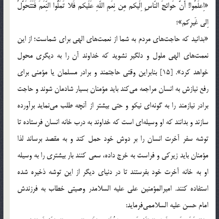
«اِعلَمُوا! أَنَّ حَوائجَ النّاسِ اِلَیکم مِن نِعَمِ اللّهِ عَلَیکم فَلا تَمَلُّوا النِّعَمَ فَتَتَحَوَّلُ
اِلی غَیرِکم»؛
«بدانید که حاجت‌های مردم به شما از نعمت‌های الهی برای شماست؛ از این
نعمت‌های الهی ملول و دلگیر نشوید که خداوند آن را به دیگری محول
خواهد کرد». [15] بنابراین وقتی حاجتمند و برادر مسلمان یا مؤمنی برای
رفع نیازش به انسان مراجعه می‌کند باید مؤمنان بسیار شادمان شوند و حاجت
برادر نیازمند را به گونه‌ای نیکو و حتی بیشتر از آنچه طلب می‌نماید برآورده
سازند و بدانند که او وسیله‌ای است که خداوند به درب خانه انسان فرستاده تا
توشه سفر آخرت انسان را بر دوش خود حمل کند و به مقصد برساند لذا
مؤمنان باید زیرکی و فراست به خرج داده، سعی کنند بار بیشتری را به وسیله
او به خانه آخرت خود بفرستند تا در دنیای دیگر از این توشه ذخیره شده
استفاده کنند. امیرالمؤمنین علی علیه السلامدر وصیتی خطاب به فرزندش
امام حسن علیه السلاممی‌فرماید: