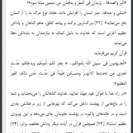
«البِرُّ والصَّدَقَةُ… یزیدانِ فِی العُمرِ و یدفَعانِ عَن سَبعینَ مَیتَةَ سُوءٍ»؛
«نیکی و صدقه، عمر انسان را افزایش داده، هفتاد نوع مرگ بد را از انسان
دفع می‌نماید». [22] بزرگ‌ترین برکت و پیامد انفاق، محو گناهان و پاداش
عظیم آخرتی است که خداوند به دلیل کمک به نیازمندان به بنده‌اش عطا
می‌نماید.
قرآن کریم می‌فرماید:
«تُجـهِدونَ فی سَبیلِ اللّهِ بِاَمولِکم… * یغفِر لَکم ذُنوبَکم ویدخِلکم جَنّـتٍ
تَجری مِن تحت‌ها الاَنهـرُ ومَسـکنَ طَیبَةً فی جَنّـتِ عَدنٍ ذلِک الفَوزُ
العَظیم»؛
«در راه خدا با اموال خود جهاد نمایید. خداوند گناهانتان را می‌بخشاید و شما
را در باغ‌هایی از بهشت داخل می‌کند که نهرهایی از زیر درختانش جاری
است و در خانه‌های پاکیزه در بهشت جاویدان جای می‌دهد و این پیروزی
عظیم است». [23] همچنین قرآن در آیات دیگر پاداش هفتصد برابر، [24]