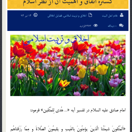
گستره انفاق و اهميت آن از نظر اسلام
خادم اهل البیت
اخلاق و تربیت اسلامی
,
فضایل اخلاقی
14 تیر 94
0 دیدگاه
2373بازدید
امام صادق علیه السلام در تفسیر آیه «… هُدی لِلمُتَّقین» فرمود:
«اَلمُتَّقونَ شیعَتُنا الَّذینَ یؤمِنُونَ بِالغَیبِ و یقیمُونَ الصَّلاةَ و مِمّا رَزَقناهُم