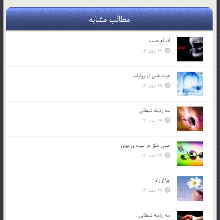
مطالب مشابه
اقسام غيبت
29 اسفند 03
عزت نفس در روايات
29 اسفند 03
سه رذیله شیطانی
29 اسفند 03
حسن خلق در سيره ي نبوي
29 اسفند 03
چراغ راه
29 اسفند 03
سه رذیله شیطانی