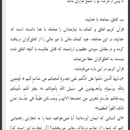
تا پس از مرگ، تو را شمع مزاری باشد
ب. انفاق، معامله با خداوند
قرآن کریم انفاق و کمک به نیازمندان را معامله با خدا دانسته است که
خداوند در این معامله، خود کمک مالی یا غیر مالی را از انفاق‌گران دریافت
کرده و در مقابل سودی عظیم و ارزشمند که قابل مقایسه با آنچه انفاق شده
نیست، به انفاق‌گران عطا می‌نماید.
قرآن کریم در این باره می‌فرماید:
«یـاَیهَا الَّذینَ ءامَنوا هَل اَدُلُّکم عَلی تِجـرَةٍ تُنجیکم مِن عَذابٍ اَلیم * تُؤمِنونَ
بِاللّهِ ورَسولِهِ وتُجـهِدونَ فی سَبیلِ اللّهِ بِاَمولِکم…* یغفِر لَکم ذُنوبَکم
ویدخِلکم جَنّـتٍ تَجری مِن تحت‌ها الاَنهـرُ ومَسـکنَ طَیبَةً فی جَنّـتِ عَدنٍ
ذلِک الفَوزُ العَظیم»؛
«ای کسانی که ایمان آورده‌اید! آیا نمی‌خواهید شما را به تجارتی راهنمایی
کنم که شما را از عذاب دردناک رهایی می‌بخشد؟ [آن تجارت این است که]