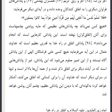
اجر بزرگ، [25] اجر و رزق کریم [26] همسران بهشتی [27] و پاداش‌های
فراوان دیگری را به انفاق کنندگان وعده داده و در آیه‌ای دیگر می‌فرماید:
«فَلا تَعلَمُ نَفسٌ ما اُخفِی لَهُم مِن قُرَّةِ اَعینٍ جَزاءً بِما کانوا یعمَلون»؛
«هیچ کس نمی‌داند چه پاداش‌های عظیمی که مایه روشنی چشمهاست
برای آنان (انقاق‌گران) نهفته است. این پاداش کارهایی است که انجام
می‌دادند». [28] پاداش انفاق در راه خدا به قدری عظیم است که خداوند
متعال در این آیه می‌فرماید: هیچ کسی حتی فرشتگان الهی از این پاداش
آگاه نیستند و از این تعبیر معلوم می‌شود که این پاداش، غیر از پاداش‌هایی
است که در آیات دیگر برای انفاق ذکر شده و از همه آن‌ها بالاتر است و تنها
در سرای دیگر است که خداوند آن را برای کسانی که انفاق می‌کنند، آشکار
خواهد کرد؛ به‌گونه‌ای که با دیدن این پاداش عظیم، چشم آنان روشن خواهد
شد.
امام زین‌العابدین علیه السلام و انفاق در راه خدا