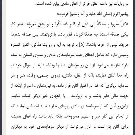
در روایات نیز دامنه انفاق فراتر از انفاق مادی بیان شده است.
پیامبراکرم (صلی الله علیه و آله وسلم) فرموده:
«کلُّ مَعروفٍ صَدَقَةٌ اِلی غَنِی اَو فَقیرٍ فَتَصَدَّقُوا و لَو بِشِقِّ تَمرَةٍ»؛ «هر کار
نیکی صدقه است؛ چه صدقه‌گیرنده فقیر باشد یا ثروتمند. پس صدقه بدهید؛
هرچند نیمی از خرما باشد». [5] با توجه به آیه و روایت مذکور، انفاق گستره
وسیعی دارد که شامل اعطای همه سرمایه‌های مادی و معنوی انسان به تمام
افراد نیازمند می‌شود. از این رو مؤمنان نه تنها وظیفه دارند از اموال خود در
راه خدا انفاق نمایند، بلکه از عقل، دانش، نیروی جسمی، وقت، هنر و هر
سرمایه دیگری که خدا در اختیار آنان قرار داده، به نیازمندان ـ اعم از اینکه از
جهت مالی فقیر باشند و یا ثروتمند ـ یا راههای خیر دیگر کمک نمایند.
ازاین‌رو آنان که از سرمایه‌های مادی بهره‌ای ندارند نباید احساس نمایند که
از انجام این کار خیر و عظیم محروم‌اند. بلکه باید بدانند راه انفاق همیشه
برای آنان باز است و آنان می‌توانند از دیگر سرمایه‌های خود به دیگران