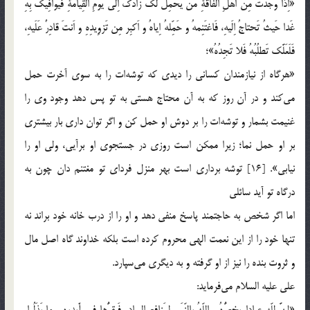
«اِذا وَجَدتَ مِن اَهلِ الفاقَةِ مَن یحمِلُ لَک زادَک اِلی یومِ القِیامَةِ فَیوافِیک بِهِ
غَدا حَیثُ تَحتاجُ اِلَیهِ، فَاغتَنِمهُ و حَمِّلهُ اِیاهُ و اَکبِر مِن تَزوِیدِهِ و اَنتَ قادِرٌ عَلَیهِ،
فَلَعَلَّک تَطلُبُهُ فَلا تَجِدُهُ»؛
«هرگاه از نیازمندان کسانی را دیدی که توشه‌ات را به سوی آخرت حمل
می‌کند و در آن روز که به آن محتاج هستی به تو پس دهد وجود وی را
غنیمت بشمار و توشه‌ات را بر دوش او حمل کن و اگر توان داری بار بیشتری
بر او حمل نما؛ زیرا ممکن است روزی در جستجوی او برآیی، ولی او را
نیابی». [16] توشه برداری است بهر منزل فردای تو مغتنم دان چون به
درگاه تو آید سائلی
اما اگر شخص به حاجتمند پاسخ منفی دهد و او را از درب خانه خود براند نه
تنها خود را از این نعمت الهی محروم کرده است بلکه خداوند گاه اصل مال
و ثروت بنده را نیز از او گرفته و به دیگری می‌سپارد.
علی علیه السلام می‌فرماید:
«إِنَّ لِلّهِ عِبادا یخصُّهُم اللّهُ بِالنِّعَمِ لِمَنافِعِ العِباد، فَیقِرُّها فِی أَیدِیهِم ما بَذَلُوا،