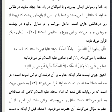
به خدا و رسولش ایمان بیاورید و با اموالتان در راه خدا جهاد نمایید در مقابل
خداوند گناهانتان را می‌بخشد و شما را در باغی از باغ‌های بهشت که نهرها از
زیر درختانش جاری است، داخل می‌کند و در منازل پاکیزه در بهشت
جاویدان جای می‌دهد و این پیروزی عظیمی است». [10] در آیه‌ای دیگر
قرآن می‌فرماید:
«اَلَم یعلَموا اَنَّ اللّهَ هُوَ … یأخُذُ الصَّدَقـتِ»؛ «آیا نمی‌دانستند که فقط خدا …
صدقات را می‌گیرد». [11] امام صادق علیه السلام نیز می‌فرماید:
«ما مِن شَی‌ءٍ إلاّ وُکلَ لَهُ مَلَک إلاّ الصَّدَقَةَ فَاِنَّها تَقَعُ فِی یدِ اللّهِ»؛
«هیچ چیزی نیست مگر اینکه خداوند بر آن فرشته‌ای موکل نموده است؛ جز
صدقه، همانا صدقه در دست خداوند قرار می‌گیرد». [12] به همین جهت
است که در روایات نقل شده که امام سجاد علیه السلام گاهی که صدقه‌ای
به فقیر می‌دادند دست سائل را می‌بوسیدند. وقتی علت این امر را از آن
حضرت سؤال می‌کردند، آن حضرت می‌فرمود: «صدقه قبل از اینکه به دست