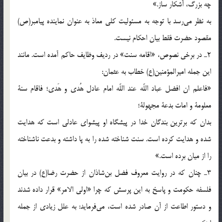
چه بزرگ، آشکار ساز.»
به نظر می‌رسد با توجه به مسئوليت کلی معاذ به عنوان نماينده پيامبر(ص)
مقصود حضرت فقط بيان احکام نيست.
2ـ در برخی نصوص، «اقامه سنت» در رديف وظايف حاکم آمده است. مانند
اين جمله اميرالمؤمنين(ع) خطاب به عثمان:
«فاعلم ان افضل عباد اللّه‌ عند اللّه‌ امام عادل هُدی و هَدی؛ فاقام سنة
معلومة و امات بدعة مجهولة؛
بدان که برترين بندگان خدا در پيشگاه او پيشوای عادلی است که هدايت
شده و هدايت کرده است. سنت شناخته شده را به پا داشته و بدعت ناشناخته
را از ميان برده است.»
3ـ چنان که در روايت معروف فضل بن‌شاذان از حضرت رضا(ع) در بيان
فلسفه حکومت و پاسخ به اين پرسش که چرا «اولی الامر» قرار داده شدند
و دستور اطاعت از آن صادر شده است، می‌فرمايد: به علل زيادی از جمله