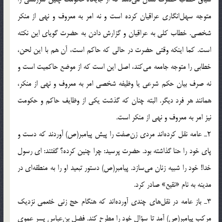
متوجه سهل‌انگاری عراقيان کرده است و نه امر به معروف و نهی از منکر
شخصی. خطاب کلی به عراقيان و گزارش دادن به حضرت گويای اين نکته
است. کما اينکه وقتی حضرت در حالی که حاکم است، آن هم با اين لحن،
خطابی را متوجه جامعه می‌کند، اصل اين است که از موضع حاکميت است و
نه صرف بيان حکم شرعی يا وظيفه شخصی امر به معروف و نهی از منکر،
همانند هر فرد ديگر. البته چنان که گذشت يکی از وظايف حاکم و حکومت
نيز امر به معروف و نهی از منکر است.
2ـ عامه نقل کرده‌اند مردی زن‌صفت را پيش پيامبر(ص) آوردند که دست و
پای خود را حنا گذاشته بود. حضرت پرسيد: چرا چنين کرده؟ گفتند: ای رسول
خدا! خود را شبيه زنان می‌سازد. پيامبر(ص) دستور تبعيد او را به منطقه‌ای در
مدينه به نام «نقيع» صادر کرد.
3ـ باز عامه در نقل‌های چندی آورده‌اند که هنگام حج زنی خثعمی نزديک
مرکب پيامبر(ص) آمد تا سؤال خود را مطرح کند. فضل بن‌عباس پسر عموی