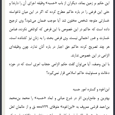
اين حکم بر زمين بماند، ديگران از باب «حسبه» وظيفه اجرای آن را دارند! و
حتی اين فرض را در باره حاکم مطرح کرده که اگر در اين ميان ناخواسته
خسارتی متوجه شخص مختون شد آيا موجب ضمان می‌شود؟ وی ترجيح
داده است که حاکم در اين خصوص با اين فرض که کوتاهی نکرده، ضامن
خسارت و ضرر احتمالی نيست. وی فرض بحث را به زنان نيز کشانده است،
هر چند تصريح کرده حاکم حق اجبار در باره آنان ندارد. چون وظيفه‌ای
الزامی در اين خصوص ندارند.
با اين وصف، آيا می‌توان گفت حکم الزامی حجاب امری است که در حوزه
دخالت و مسئوليت حاکم اسلامی قرار نمی‌گيرد؟
ابن‌اخوه و گستره امور حسبه
بهترين و جامع‌ترين اثر در شرح مبانی و ابعاد «حسبه» را محمد بن‌محمد
بن‌احمد قرشی معروف به «ابن‌اخوه» متوفای 729ه••• .ق و از عالمان اهل