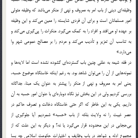
وظيفه‌ای دينی از باب امر به معروف و نهی از منکر می‌باشد که وظيفه متولی
امور مسلمانان است و برای آن فردی شايسته را معين می‌کند و اين وظيفه
بر عهده او می‌افتد و افراد را به کمک می‌گيرد. منکرات را پی‌گيری می‌کند و
به تناسب آن تعزير و تأديب می‌کند و مردم را بر مصالح عمومی شهر وا
می‌دارد.»
در فقه شيعه به عللی چنين باب گسترده‌ای گشوده نشده است اما لايه‌ها و
نمونه‌هايی از آن را می‌توان شاهد بود. به رغم اينکه خاستگاه موضوع حسبه،
يعنی امر به معروف و نهی از منکر را پيشتر به عنوان يک مبنا، جداگانه
بررسی کرديم ولی در اين بخش نيز نگاه دوباره‌ای با عنوان امور حسبه به آن
داريم. يکی به اين خاطر که اگر حتی خاستگاه دخالت و تصرف حاکم در
عصر غيبت را نه ولايت بلکه از باب «حسبه» شمرديم آيا جلوگيری از
بی‌حجابی در اين محدوده قرار می‌گيرد يا نه؟ و ديگر به اين علت که از
مجموع ادله و شواهد در باب وظايف و اختيارات حکومت اسلامی چه بسا