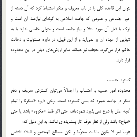
بتوان اين قاعده کلی را در باب معروف و منکر استنباط کرد که آن دسته از
امور اجتماعی و عمومی که جامعه اسلامی به گونه‌ای نيازمند آن است و
ترک يا فعل آن مورد ابتلا و نياز جامعه است و متولّی خاصی ندارد يا به
تنهايی از عهده آن بر نمی‌آيد و از اين قبيل، در دايره مسئوليت و دخالت
حاکم قرار می‌گيرد. حجاب نيز همانند ساير ارزش‌های دينی در اين محدوده
قرار دارد.
گستره احتساب
محدوده امور حسبيه و احتساب را اجمالاً می‌توان گسترش معروف و دفع
منکر در جامعه شمرد که بسی گسترده است. برخی دايره «منکر» را تمام
آنچه عقل يا شرع نمی‌پذيرد شمرده‌اند، حتی اگر فقط «مکروه» باشد يا حتی
«مباح» باشد ولی از نظر عرف کار پسنديده‌ای نباشد. به اين دليل که:
«ربّ امر لا يکون بالذات محرّما و لکن مصالح المجتمع و البلاد تقتضی