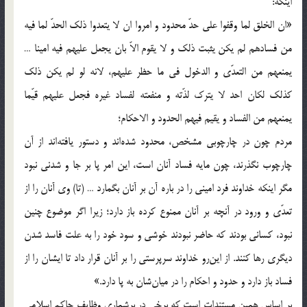
اينکه:
«ان الخلق لما وقفوا علی حدّ محدود و امروا ان لا يتعدوا ذلک الحدّ لما فيه
من فسادهم لم يکن يثبت ذلک و لا يقوم الاّ بان يجعل عليهم فيه امينا …
يمنعهم من التعدّی و الدخول فی ما حظر عليهم، لانه لو لم يکن ذلک
کذلک لکان احد لا يترک لذّته و منفعته لفساد غيره فجعل عليهم قيّما
يمنعهم من الفساد و يقيم فيهم الحدود و الاحکام؛
مردم چون در چارچوبی مشخص، محدود شده‌اند و دستور يافته‌اند از آن
چارچوب نگذرند، چون مايه فساد آنان است، اين امر پا بر جا و شدنی نبود
مگر اينکه خداوند فرد امينی را در باره آن بر آنان بگمارد … (تا) وی آنان را از
تعدّی و ورود در آنچه بر آنان ممنوع کرده باز دارد؛ زيرا اگر موضوع چنين
نبود، کسانی بودند که حاضر نبودند خوشی و سود خود را به علت فاسد شدن
ديگری رها کنند. از اين‌رو خداوند سرپرستی را بر آنان قرار داد تا ايشان را از
فساد باز دارد و حدود و احکام را در ميان‌شان به پا دارد.»
بر اساس همين مستندات است که برخی در برشماری وظايف حاکم اسلامی