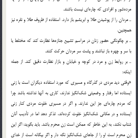
مرده‌شور و افرادی که چاره‌ای نيست باشند.
ـ مردان را از پوشيدن طلا و ابريشم باز دارد. استفاده از ظروف طلا و نقره نيز
همچنين.
ـ بر چگونگی حضور زنان در مراسم تشييع جنازه‌ها نظارت کند که مختلط يا
با سر و چهره باز نباشند و پشت سر مردان حرکت کنند.
ـ بر روابط زن و مرد در کوچه و خيابان و بازار نظارت دقيق کند. از جمله
اينکه:
«وقتی ديد مردی در گذرگاه و مسيری که مورد استفاده ديگران است با زنی
ايستاده اما رفتار و وضعيتی شک‌انگيز ندارند، کاری به آنها نداشته باشد چرا
که مردم چاره‌ای جز اين ندارند. و اگر در مسيری خلوت مردی کنار زنی
ايستاده و در مکانی شک‌انگيز خلوت کرده‌اند، تذکر دهد اما در تأديب آنان
شتاب نکند، به اين خاطر که ممکن است زن محرم باشد. بايد بگويد: اگر اين
زن محرم است او را از جاهای شک‌انگيز نگه دار و اگر بيگانه است از خدای