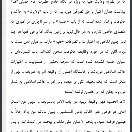
که در نظريه ولايت فقيه به ويژه در نگاه جامع حضرت امام خمينی«قد»
پيداست همان اختيار و حق تصرّفی می‌دانيم که از باب «ولايت» به حاکم و
حکومت واگذار شده است، نه از باب «حسبه» و از سرِ ناچاری در اموری که
متصدی خاصی ندارد و به هر حال نبايد بر زمين بماند. اما برخی فقها هر چند
نادر چنين نگاهی به اختيارات و تصرفات «فقيه» دارند. در ميان اهل سنت به
ويژه آنان که در حوزه وظايف حکومت سخن گفته‌اند، باب گسترده‌ای با
عنوان حسبه گشوده شده است که معرّف بخشی از مسئوليت و اختيارات
حاکم اسلامی می‌باشد و خاستگاه اصلی آن وظيفه امر به معروف و نهی از
منکر است که يک وظيفه کلی بر عهده ولی امر و حاکم اسلامی به شمار
می‌رود. چنان که ابن‌خلدون نوشته است:
«اما الحسبة فهی وظيفة دينية من باب الامر بالمعروف و النهی عن المنکر
الذی هو فرض علی القائم بامور المسلمين، يعيّن لذلک من يراه اهلاً له
فيتعيّن فرضه عليه، و يتّخذ الأعوان علی ذلک و يبحث عن المنکرات، و يعزّر
و يؤدب علی قدرها و يحمل الناس علی المصالح العامّة فی المدينة؛ حسبه