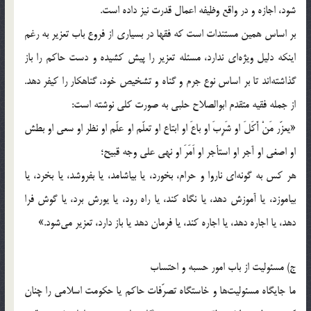
شود، اجازه و در واقع وظيفه اعمال قدرت نيز داده است.
بر اساس همين مستندات است که فقها در بسياری از فروع باب تعزير به رغم
اينکه دليل ويژه‌ای ندارد، مسئله تعزير را پيش کشيده و دست حاکم را باز
گذاشته‌اند تا بر اساس نوع جرم و گناه و تشخيص خود، گناهکار را کيفر دهد.
از جمله فقيه متقدم ابوالصلاح حلبی به صورت کلی نوشته است:
«يعزّر مَنْ أَکَلَ او شَرِبَ او باعَ او ابتاع او تعلّم او علّم او نظر او سعی او بطش
او اصغی او آجر او استأجر او اَمَرَ او نهی علی وجه قبيح؛
هر کس به گونه‌ای ناروا و حرام، بخورد، يا بياشامد، يا بفروشد، يا بخرد، يا
بياموزد، يا آموزش دهد، يا نگاه کند، يا راه رود، يا يورش برد، يا گوش فرا
دهد، يا اجاره دهد، يا اجاره کند، يا فرمان دهد يا باز دارد، تعزير می‌شود.»
ج) مسئوليت از باب امور حسبه و احتساب
ما جايگاه مسئوليت‌ها و خاستگاه تصرّفات حاکم يا حکومت اسلامی را چنان