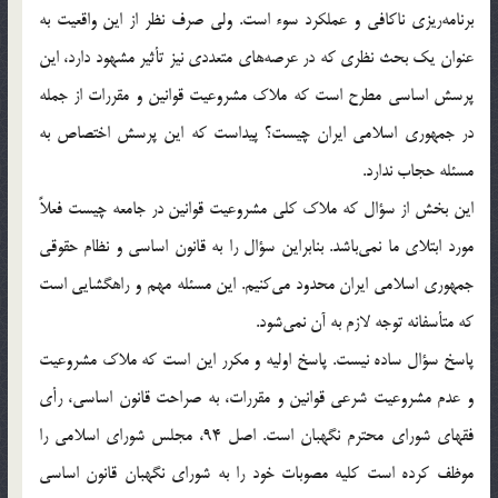
برنامه‌ريزی ناکافی و عملکرد سوء است. ولی صرف نظر از اين واقعيت به
عنوان يک بحث نظری که در عرصه‌های متعددی نيز تأثير مشهود دارد، اين
پرسش اساسی مطرح است که ملاک مشروعيت قوانين و مقررات از جمله
در جمهوری اسلامی ايران چيست؟ پيداست که اين پرسش اختصاص به
مسئله حجاب ندارد.
اين بخش از سؤال که ملاک کلی مشروعيت قوانين در جامعه چيست فعلاً
مورد ابتلای ما نمی‌باشد. بنابراين سؤال را به قانون اساسی و نظام حقوقی
جمهوری اسلامی ايران محدود می‌کنيم. اين مسئله مهم و راهگشايی است
که متأسفانه توجه لازم به آن نمی‌شود.
پاسخ سؤال ساده نيست. پاسخ اوليه و مکرر اين است که ملاک مشروعيت
و عدم مشروعيت شرعی قوانين و مقررات، به صراحت قانون اساسی، رأی
فقهای شورای محترم نگهبان است. اصل 94، مجلس شورای اسلامی را
موظف کرده است کليه مصوبات خود را به شورای نگهبان قانون اساسی