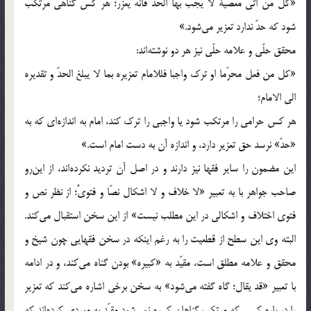
«کل من اتی معصيةً لا يجب بها الحد فانّه يعزّر؛ هر کس گناهی مرتکب
شود که حدّ ندارد تعزير می‌شود.»
محقق حلّی و علامه حلّی نيز هر دو نوشته‌اند:
«کل من فعل محرّما او ترک واجبا فللامام تعزيره بما لا يبلغ الحدّ و تقديره
الی الامام؛
هر کس حرامی را مرتکب شود يا واجبی را ترک کند، امام به اندازه‌ای که به
«حدّ» نرسد حق تعزير دارد، و اندازه آن به دست امام است.»
اين مضمون را ساير فقها نيز دارند و در اصل آن ترديد نکرده‌اند، از اين‌رو
صاحب جواهر با به تعبير «لا خلاف و لا اشکال نصّا و فتویً؛ از نظر نص و
فتوی اختلاف و اشکالی در اين مطلب نيست» از اين سخن استقبال می‌کند.
البته وی اين سطح از قطعيت را به رغم اينکه در سخن فقهايی چون شيخ و
محقق و علامه مطلق است، مقيّد به «کبيره» بودن گناه می‌کند، و در ادامه
با تعبير «قد يقال؛ گاه گفته می‌شود» به سخن برخی اشاره می‌کند که تعزير
را در باره کسی که مرتکب گناهان کبيره نمی‌شود مقيّد به موردی کرده‌اند که