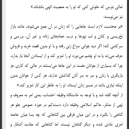
تعالی بترس که خلوتی کنی که تو را به معصيت الهی بکشاند.»
نيز می‌نويسد:
«بر محتسب لازم است جاهايی را که زنان در آن جمع می‌شوند، مانند بازار
نخ‌ريسی و کتان و لب نهرها و درب حمام‌های زنانه و غير آن، بررسی و
سرکشی کند؛ اگر ديد جوانی سراغ زنی رفته و با او بدون قصد خريد و فروش
حرف می‌زند يا به او چشم می‌دوزد او را تعزير کند و از ايستادن آنجا باز بدارد.
چرا که بسياری از جوانان مفسد در اين جاها می‌ايستند در حالی که کاری جز
بازيگری با زنان و سر به سر آنان گذاشتن ندارند. هر کس از جوانان بدون
اينکه نيازی باشد در مسير زنان ايستاد، او را به خاطر اين کار تعزير کند.»
از آنچه گفته شد و با توجه به خاستگاه وظيفه احتساب، يعنی امر به معروف و
نهی از منکر، حاکم اسلامی وظيفه دارد دست‌کم در حوزه عمومی جلو هر
گناهی را بگيرد و در اين ميان فرقی بين گناهانی که چه بسا ميان جامعه
امری عادی شده و ديگر گناهان نيست. اما گناهانی که مفاسد آشکار و