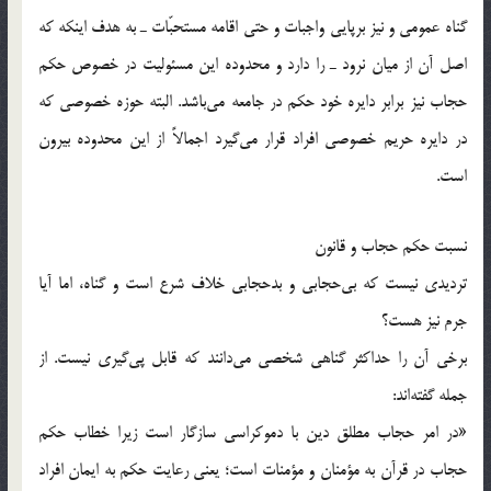
گناه عمومی و نيز برپايی واجبات و حتی اقامه مستحبّات ـ به هدف اينکه که
اصل آن از ميان نرود ـ را دارد و محدوده اين مسئوليت در خصوص حکم
حجاب نيز برابر دايره خود حکم در جامعه می‌باشد. البته حوزه خصوصی که
در دايره حريم خصوصی افراد قرار می‌گيرد اجمالاً از اين محدوده بيرون
است.
نسبت حکم حجاب و قانون
ترديدی نيست که بی‌حجابی و بدحجابی خلاف شرع است و گناه، اما آيا
جرم نيز هست؟
برخی آن را حداکثر گناهی شخصی می‌دانند که قابل پی‌گيری نيست. از
جمله گفته‌اند:
«در امر حجاب مطلق دين با دموکراسی سازگار است زيرا خطاب حکم
حجاب در قرآن به مؤمنان و مؤمنات است؛ يعنی رعايت حکم به ايمان افراد