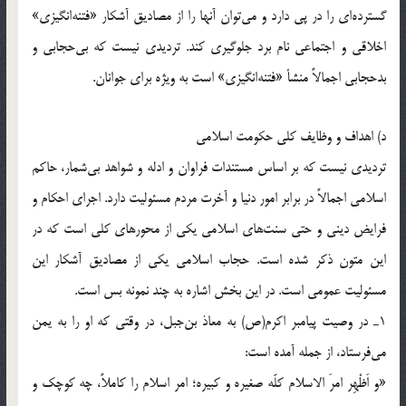
گسترده‌ای را در پی دارد و می‌توان آنها را از مصاديق آشکار «فتنه‌انگيزی»
اخلاقی و اجتماعی نام برد جلوگيری کند. ترديدی نيست که بی‌حجابی و
بدحجابی اجمالاً منشأ «فتنه‌انگيزی» است به ويژه برای جوانان.
د) اهداف و وظايف کلی حکومت اسلامی
ترديدی نيست که بر اساس مستندات فراوان و ادله و شواهد بی‌شمار، حاکم
اسلامی اجمالاً در برابر امور دنيا و آخرت مردم مسئوليت دارد. اجرای احکام و
فرايض دينی و حتی سنت‌های اسلامی يکی از محورهای کلی است که در
اين متون ذکر شده است. حجاب اسلامی يکی از مصاديق آشکار اين
مسئوليت عمومی است. در اين بخش اشاره به چند نمونه بس است.
1ـ در وصيت پيامبر اکرم(ص) به معاذ بن‌جبل، در وقتی که او را به يمن
می‌فرستاد، از جمله آمده است:
«و اَظْهِر امرَ الاسلام کلّه صغيره و کبيره؛ امر اسلام را کاملاً، چه کوچک و