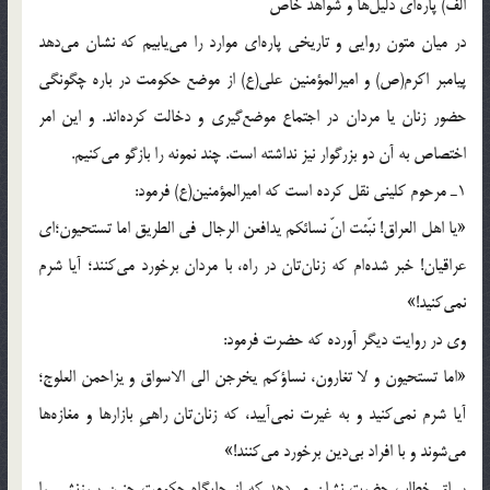
الف) پاره‌ای دليل‌ها و شواهد خاص
در ميان متون روايی و تاريخی پاره‌ای موارد را می‌يابيم که نشان می‌دهد
پيامبر اکرم(ص) و اميرالمؤمنين علی(ع) از موضع حکومت در باره چگونگی
حضور زنان يا مردان در اجتماع موضع‌گيری و دخالت کرده‌اند. و اين امر
اختصاص به آن دو بزرگوار نيز نداشته است. چند نمونه را بازگو می‌کنيم.
1ـ مرحوم کلينی نقل کرده است که اميرالمؤمنين(ع) فرمود:
«يا اهل العراق! نبّئت انّ نسائکم يدافعن الرجال فی الطريق اما تستحيون؛ای
عراقيان! خبر شده‌ام که زنان‌تان در راه، با مردان برخورد می‌کنند؛ آيا شرم
نمی‌کنيد!»
وی در روايت ديگر آورده که حضرت فرمود:
«اما تستحيون و لا تغارون، نساؤکم يخرجن الی الاسواق و يزاحمن العلوج؛
آيا شرم نمی‌کنيد و به غيرت نمی‌آييد، که زنان‌تان راهیِ بازارها و مغازه‌ها
می‌شوند و با افراد بی‌دين برخورد می‌کنند!»
سياق خطاب حضرت نشان می‌دهد که از جايگاه حکومت چنين سرزنشی را