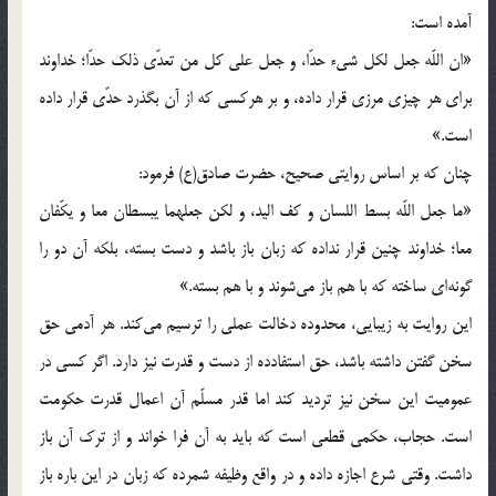
آمده است:
«ان اللّه‌ جعل لکل شی‌ء حدّا، و جعل علی کل من تعدّی ذلک حدّا؛ خداوند
برای هر چيزی مرزی قرار داده، و بر هرکسی که از آن بگذرد حدّی قرار داده
است.»
چنان که بر اساس روايتی صحيح، حضرت صادق(ع) فرمود:
«ما جعل اللّه‌ بسط اللسان و کف اليد، و لکن جعلهما يبسطان معا و يکّفان
معا؛ خداوند چنين قرار نداده که زبان باز باشد و دست بسته، بلکه آن دو را
گونه‌ای ساخته که با هم باز می‌شوند و با هم بسته.»
اين روايت به زيبايی، محدوده دخالت عملی را ترسيم می‌کند. هر آدمی حق
سخن گفتن داشته باشد، حق استفادده از دست و قدرت نيز دارد. اگر کسی در
عموميت اين سخن نيز ترديد کند اما قدر مسلّم آن اعمال قدرت حکومت
است. حجاب، حکمی قطعی است که بايد به آن فرا خواند و از ترک آن باز
داشت. وقتی شرع اجازه داده و در واقع وظيفه شمرده که زبان در اين باره باز