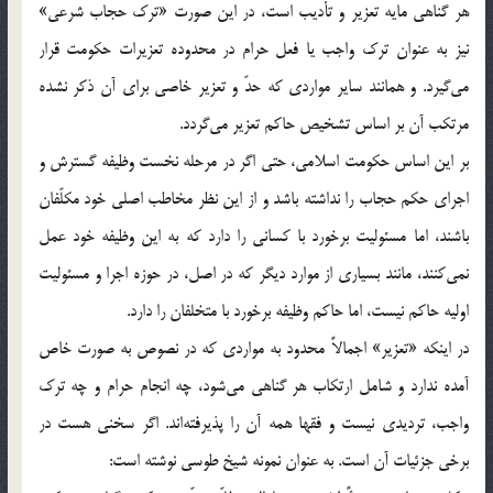
هر گناهی مايه تعزير و تأديب است، در اين صورت «ترک حجاب شرعی»
نيز به عنوان ترک واجب يا فعل حرام در محدوده تعزيرات حکومت قرار
می‌گيرد. و همانند ساير مواردی که حدّ و تعزير خاصی برای آن ذکر نشده
مرتکب آن بر اساس تشخيص حاکم تعزير می‌گردد.
بر اين اساس حکومت اسلامی، حتی اگر در مرحله نخست وظيفه گسترش و
اجرای حکم حجاب را نداشته باشد و از اين نظر مخاطب اصلی خود مکلّفان
باشند، اما مسئوليت برخورد با کسانی را دارد که به اين وظيفه خود عمل
نمی‌کنند، مانند بسياری از موارد ديگر که در اصل، در حوزه اجرا و مسئوليت
اوليه حاکم نيست، اما حاکم وظيفه برخورد با متخلفان را دارد.
در اينکه «تعزير» اجمالاً محدود به مواردی که در نصوص به صورت خاص
آمده ندارد و شامل ارتکاب هر گناهی می‌شود، چه انجام حرام و چه ترک
واجب، ترديدی نيست و فقها همه آن را پذيرفته‌اند. اگر سخنی هست در
برخی جزئيات آن است. به عنوان نمونه شيخ طوسی نوشته است: