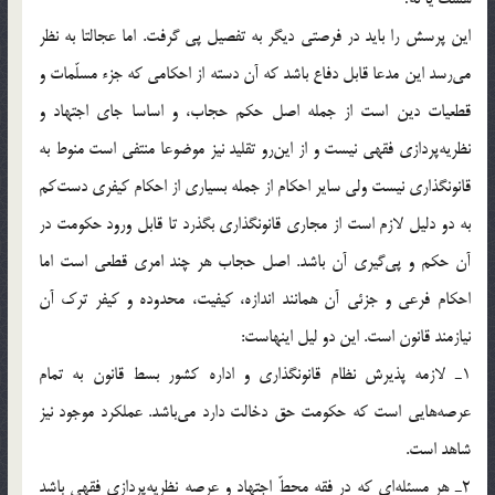
اين پرسش را بايد در فرصتی ديگر به تفصيل پی گرفت. اما عجالتا به نظر
می‌رسد اين مدعا قابل دفاع باشد که آن دسته از احکامی که جزء مسلّمات و
قطعيات دين است از جمله اصل حکم حجاب، و اساسا جای اجتهاد و
نظريه‌پردازی فقهی نيست و از اين‌رو تقليد نيز موضوعا منتفی است منوط به
قانونگذاری نيست ولی ساير احکام از جمله بسياری از احکام کيفری دست‌کم
به دو دليل لازم است از مجاری قانونگذاری بگذرد تا قابل ورود حکومت در
آن حکم و پی‌گيری آن باشد. اصل حجاب هر چند امری قطعی است اما
احکام فرعی و جزئی آن همانند اندازه، کيفيت، محدوده و کيفر ترک آن
نيازمند قانون است. اين دو ليل اينهاست:
1ـ لازمه پذيرش نظام قانونگذاری و اداره کشور بسط قانون به تمام
عرصه‌هايی است که حکومت حق دخالت دارد می‌باشد. عملکرد موجود نيز
شاهد است.
2ـ هر مسئله‌ای که در فقه محطّ اجتهاد و عرصه نظريه‌پردازی فقهی باشد