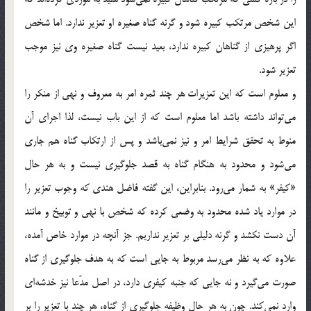
اين شخص مرتکب کبيره شود و گرنه گناه صغيره او تعزير ندارد. اما شخص
اگر پرهيزی از گناهان کبيره ندارد، بعيد نيست گناه صغيره وی نيز موجب
تعزير شود.
و معلوم است که اين تعزيرات هر چند ثمره امر به معروف و نهی از منکر را
می‌تواند داشته باشد اما معلوم است که از اين باب نيست، لذا اجرای آن
منوط به تحقق شرايط امر و نيز نمی‌باشد و پس از ارتکاب گناه هم جاری
می‌شود و محدود به هنگام گناه به قصد جلوگيری نيست و به هر حال
«کيفر» به شمار می‌رود. بنابراين، اين گفته فاضل هندی که وجوب تعزير را
در موارد ياد شده محدود به وضعی کرده که شخص با نهی و توبيخ و مانند
آن دست نکشد و گرنه دليلی بر تعزير نداريم. جز آنچه در موارد خاص آمده،
علاوه که به نظر می‌رسد مربوط به جايی است که به هدف جلوگيری از گناه
صورت می‌گيرد و نه جايی که جنبه کيفری دارد، در اصل مدّعا نيز خدشه‌ای
وارد نمی‌کند. چون به هر حال وظيفه جلوگيری از گناه، هر چند با تعزير را بر