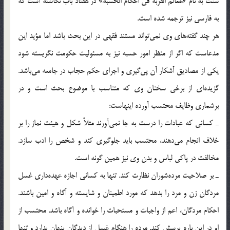
سنت به نام «معالم القربة فی احکام الحسبة» در هفتاد باب نگاشته است که
به فارسی نيز ترجمه شده است.
هر چند گفته‌های وی نمی‌تواند مستند فقهی در اين بحث باشد اما مؤيد اين
مدعاست که اگر از منظر امور حسبه نيز به مسئوليت حکومت نگريسته شود
يکی از مصاديق آشکار آن پی‌گيری و اجرای حکم حجاب در جامعه می‌باشد.
گزيده‌ای از برخی سخنان وی که متناسب با موضوع بحث است و در
برشماری وظايف محتسب آورده اينهاست:
ـ کسانی که عبادات را درست به جا نمی‌آورند مثلاً شکل و هيئت نماز را بر
خلاف انجام می‌دهند، محتسب بايد جلوگيری کند و شخص را ادب سازد.
مخالفت در پاکی لباس و بدن وی نيز همين گونه است.
ـ بر صلاحيت مرده‌شوران نظارت کند. تنها به کسانی اجازه عهده‌داری غسل
مردگان زن و مرد را بدهد که مورد اطمينان و شايسته و آگاه و امين باشند.
احکام مردگان، اعم از واجبات و مستحبات را خوانده و آگاه باشد. محتسب از
او در اين باره پرسش کند. مرده را هنگام غسل از ديدگان پنهان بدارد و تنها