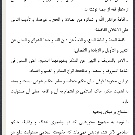
از منظر فقه از جمله نوشته‌اند:
ـ اقامة فرائض اللّه‌ و شعائره من الصلاة و الحج و غيرهما، و تأديب الناس
علی الاخلاق الفاضلة؛
ـ اقامة السنة و اماتة البدع، و الذبّ عن دين اللّه‌ و حفظ الشرائع و السنن عن
التغيير و التأويل و الزيادة و النقصان؛
ـ الامر بالمعروف و النهی عن المنکر بمفهومهما الوسيع، اعنی السعی فی
اشاعة المعروف و بسطه، و مکافحة انواع المنکر و الظلم و الفساد.
در اين محورها فرقی ميان حکم حجاب و ساير احکام شرعی نيست و بسته
به اهميت حکم، حاکم اسلامی در اهتمام به آن و اقامه عملی آن مسئوليت
دارد.
استنتاج بر مبنای پنجم:
با توجه به مجموع محورهايی که در برشماری اهداف و وظايف حاکم
اسلامی ذکر شد، ترديدی نمی‌ماند که حکومت اسلامی مسئوليت دفع هر