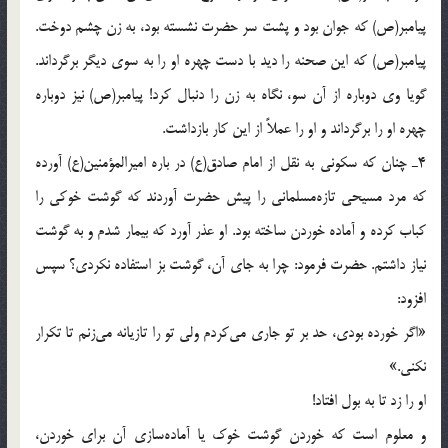
پيامبر(ص) که جوان بود و پشت سر حضرت نشسته بود، به زن چشم دوخت.
پيامبر(ص) که اين صحنه را ديد با دست چهره او را به سوی ديگر برگرداند.
گويا وی دوباره از آن سو، نگاه به زن را دنبال کرد! پيامبر(ص) نيز دوباره
چهره او را برگرداند و او را عملاً از اين کار بازداشت.
4ـ چنان که سکونی به نقل از امام صادق(ع) در باره اميرالمؤمنين(ع) آورده
که مرد مسيحی تازه‌مسلمانی را پيش حضرت آوردند که گوشت خوکی را
کباب کرده و آماده خوردن ساخته بود. او عذر آورد که بيمار شدم و به گوشت
نياز داشتم. حضرت فرمود: چرا به جای آن، گوشت بز استفاده نکردی؟ سپس
افزود:
«اگر خورده بودی، حد بر تو جاری می‌کردم ولی تو را تازيانه می‌زنم تا تکرار
نکنی.»
او را زد تا به بول افتاد!
و معلوم است که خوردن گوشت خوک يا آماده‌سازی آن برای خوردن،