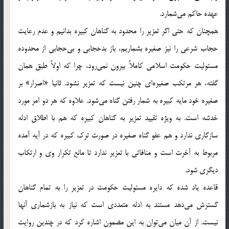
عهده حاکم می‌شمارد.
همچنان که حتی اگر تعزير را محدود به گناهان کبيره بدانيم و عدم رعايت
حجاب شرعی را نيز صغيره بشماريم، باز بدحجابی و بی‌حجابی از محدوده
مسئوليت حکومت اسلامی کاملاً بيرون نمی‌رود، چرا که اولاً طبق همان
گفته، هر مرتکب صغيره‌ای چنين نيست که تعزير نشود. ثانيا «اصرار» بر
صغيره خود مايه کبيره به شمار رفتن گناه می‌شود. علاوه که هر دو امر مورد
خدشه است. به ويژه تقييد تعزير به گناهان کبيره که هم با اطلاق ادله
سازگاری ندارد و هم عفو گناه صغيره در صورت ترک کبيره که در آيه آمده
مربوط به آخرت است و منافاتی با تعزير ندارد تا مانع تکرار وی و ارتکاب
ديگری شود.
قاعده ياد شده که دايره مسئوليت حکومت در تعزير را به تمام گناهان
گسترش می‌دهد مستند به ادله متعددی است که نياز به بازشماری آنها
نيست. از آن ميان می‌توان به اين مضمون اشاره کرد که در چندين روايت