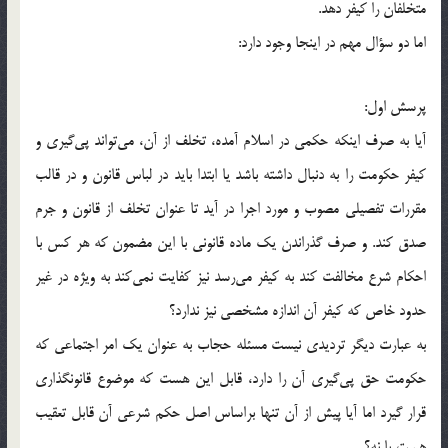
متخلفان را کيفر دهد.
اما دو سؤال مهم در اينجا وجود دارد:
پرسش اول:
آيا به صرف اينکه حکمی در اسلام آمده، تخلف از آن، می‌تواند پی‌گيری و
کيفر حکومت را به دنبال داشته باشد يا ابتدا بايد در لباس قانون و در قالب
مقررات تفصيلی مصوب و مورد اجرا در آيد تا عنوان تخلف از قانون و جرم
صدق کند. و صرف گذراندن يک ماده قانونی با اين مضمون که هر کس با
احکام شرع مخالفت کند به کيفر می‌رسد نيز کفايت نمی‌کند به ويژه در غير
حدود خاص که کيفر آن اندازه مشخصی نيز ندارد؟
به عبارت ديگر ترديدی نيست مسئله حجاب به عنوان يک امر اجتماعی که
حکومت حق پی‌گيری آن را دارد، قابل اين هست که موضوع قانونگذاری
قرار گيرد اما آيا پيش از آن تنها براساس اصل حکم شرعی آن قابل تعقيب
هست يا نه؟