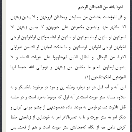
…اعوذ بالله من الشیطان الرجیم
و قل للمؤمنات یغضضن من ابصارهن ویحفظن فروجهن و لا یبدین زینتهن
الا ماظهر منها ولیضربن بخمرهن علی جیوبهن‌و لا یبدین زینتهن الا
لبعولتهن او ابائهن اواباء بعولتهن او ابنائهن او ابناء بعولتهن اواخوانهن او بنی
اخوانهن او بنی اخواتهن اونسائهن او ما ملکت ایمانهن او التابعین غیراولی
الاربة من الرجال او الطفل الذین لم‌یظهروا علی عورات النساء و لا
یضربن‌بارجلهن لیعلم ما یخفین من زینتهن و توبواالی الله جمیعا ایها
المؤمنون لعلکم‌تفلحون (1).
این آیه و آیه قبل هر دو درباره وظیفه زن و مرد در برخورد بایکدیگر و به
علاوه مساله ستر عورت است.در آیه اول که مربوط به‌مرد است و در جلسه
قبل تلاوت شد،دو فرمان به مردها داده شده‌بود:نهی از چشم چرانی کردن و
دیگر امر به ستر عورت و یا به تعبیربالاتر امر به خودداری از زنا،یعنی حفظ
کردن دامن هم از نگاه که‌معنایش ستر عورت است و هم از فحشا.پس