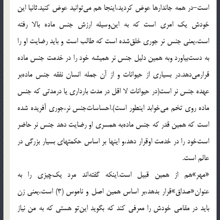
است-در همه جاندارها عوض کردید،اینجا هم می‌توانید عوض کنید.ثانیا این
خودش یک امری است که به این‌وسیله ارزش جنس ماده بالا رفته
است،یعنی جنس نر جوری خلق‌شده است که طالب است و باید رضایت او را
به دست‌بیاورد وبه همین دلیل جنس نر همیشه خود را در خدمت جنس ماده
قرارمی‌دهد.در بسیاری از حیوانات و از آن جمله انسان نفقه جنس ماده‌بر
عهده جنس نر است(در حیوانات لا اقل در مدت بارداری یا درمدتی که جنس
ماده روی تخم می‌خوابد اینطور است).احساسات‌جنس نر،جوری آفریده شده
است که همین قدر که جنس ماده‌به همسری او رضایت دهد جنس نر حاضر
است‌خود را در خدمت اوقرار دهد،و اینها بر اساس حکمتهای بسیار بزرگی در
عالم است.
«مهر»هم از همین قبیل است.اینکه گفته‌اند مرد یک‌چیزی را به
عنوان‌«صداق‌»قرار بدهد،بر اساس همین اصل و ناموس (3) است،یعنی زن
باید در مقامی خودش را معرفی کند که بگوید این‌تو هستی که به من نیاز