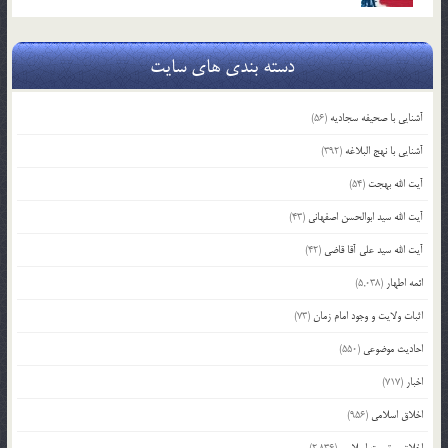
دسته بندی های سایت
آشنایی با صحیفه سجادیه
(56)
آشنایی با نهج البلاغه
(392)
آیت الله بهجت
(54)
آیت الله سید ابوالحسن اصفهانی
(43)
آیت الله سید علی آقا قاضی
(42)
ائمه اطهار
(5,038)
اثبات ولایت و وجود امام زمان
(73)
احادیث موضوعی
(550)
اخبار
(717)
اخلاق اسلامی
(956)