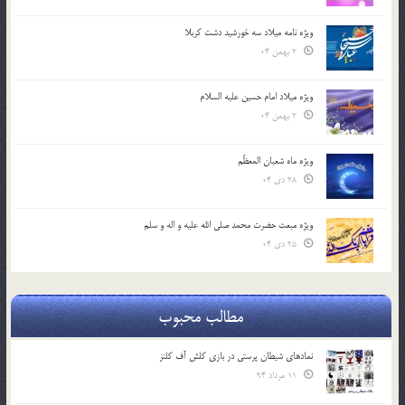
ویژه نامه میلاد سه خورشید دشت کربلا
2 بهمن 04
ویژه میلاد امام حسین علیه السلام
2 بهمن 04
ویژه ماه شعبان المعظّم
28 دی 04
ویژه مبعث حضرت محمد صلی الله علیه و اله و سلم
25 دی 04
مطالب محبوب
نمادهای شیطان پرستی در بازی کلش آف کلنز
11 مرداد 94