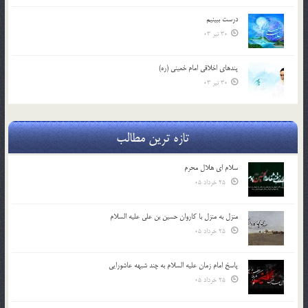
درست ببينيم
30 تیر 03
پندهاي اخلاقي امام خميني (ره)
30 تیر 03
تازه ترین مطالب
سلام ای هلال محرم
25 خرداد 05
منزل به منزل با کاروان حسین بن علی علیه السلام
25 خرداد 05
پاسخ امام زمان علیه السلام به چند شبهه عاشورایی
25 خرداد 05