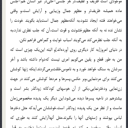
موجودی است ظریف و لطیف.در هر جنسی-حتی‌در غیر انسان هم-جنس
ماده همیشه ظریف‌تر و مظهر جمال وزیبایی و آرایش است،و وقتی
می‌خواهند فتنه ایجاد نشود،به آنکه‌مظهر جمال است‌باید بگویند خودت را
نشان نده نه به آنکه مظهرخشونت و قوت است،آن که جلب نظری ندارد،به
به آنکه جلب نظرمی‌کند می‌گویند اسباب غوایت و گمراهی فراهم نکن.
در دنیای امروز[به کار دیگری روی آورده‌اند]و البته این‌یک چیزی است که
من به طور قطع و یقین می‌گویم امری نیست که‌دوام داشته باشد و آخر
سرشان به سنگ خواهد خورد و به ناموس‌خلقت‌برمی‌گردند.اینکه زنها کوشش
می‌کنند برای مردنمایی،وبر عکس،پسرها و مردها کوشش می‌کنند در جهت
زن‌نمایی ودخترنمایی،یکی از آن هوسهای کودکانه زودگذر بشر است و
بیشترهم در ناحیه پسرها دیده می‌شود.این دیگر یک پدیده مخصوص‌زمان
ماست و از نظر من یک پدیده زودگذر است.خوششان می‌آیدکه مثل دخترها
لباس بپوشند و ژستهای آنها را بگیرند،مثل آنهاآرایش کنند به طوری که
انسان وقتی برخورد می‌کند نمی‌فهمد این‌پسر است‌یا دختر،و به قول