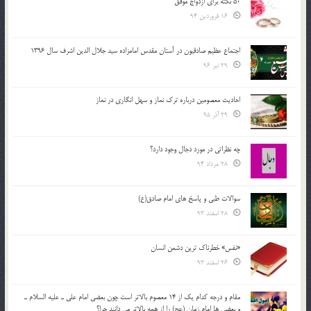
50 نکته برای ازدواج موفق
16 فروردین 94
اجتماع عظیم صادقیون در آستان مقدس امامزاده سید جلال الدین اشرف سال 1396
29 تیر 96
احادیث معصومین درباره ترک نماز و سهل انگاری در نماز
29 آذر 95
چه نظراتی در مورد دجال وجود دارد؟
28 مرداد 94
سوالات طبی و پاسخ های امام صادق(ع)
28 اسفند 93
«نفس» خطرناک ترین دشمن انسان
26 اسفند 93
مقام و درجه كدام يك از 14 معصوم بالاتر است چون بعضي امام علي ـ عليه السلام ـ
و بعضي ها امام زمان (عج) را از همه بالاتر مي دانند چرا؟