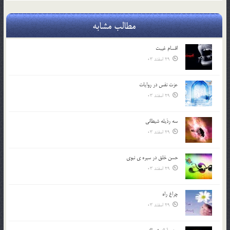
مطالب مشابه
اقسام غيبت
29 اسفند 03
عزت نفس در روايات
29 اسفند 03
سه رذیله شیطانی
29 اسفند 03
حسن خلق در سيره ي نبوي
29 اسفند 03
چراغ راه
29 اسفند 03