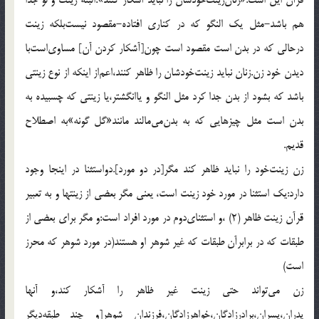
هم باشد-مثل یک النگو که در کناری افتاده-مقصود نیست‌بلکه زینت
درحالی که در بدن است مقصود است چون[آشکار کردن آن] مساوی‌است‌با
دیدن خود زن.زنان نباید زینت‌خودشان را ظاهر کنند،اعم‌از اینکه از نوع زینتی
باشد که بشود از بدن جدا کرد مثل النگو و یاانگشتر،یا زینتی که چسبیده به
بدن است مثل چیزهایی که به بدن‌می‌مالند مانند«گل گونه‌»به اصطلاح
قدیم.
زن زینت‌خود را نباید ظاهر کند مگر[در دو مورد].دواستثنا در اینجا وجود
دارد:یک استثنا در مورد خود زینت است، یعنی مگر بعضی از زینتها و به تعبیر
قرآن زینت ظاهر (2) ،و استثنای‌دوم در مورد افراد است:و مگر برای بعضی از
طبقات که در برابرآن طبقات که غیر شوهر او هستند(در مورد شوهر که محرز
است)
زن می‌تواند حتی زینت غیر ظاهر را آشکار کند،و آنها
پدران،پسران،برادرزادگان،خواهرزادگان،فرزندان شوهر[و چند طبقه‌دیگر