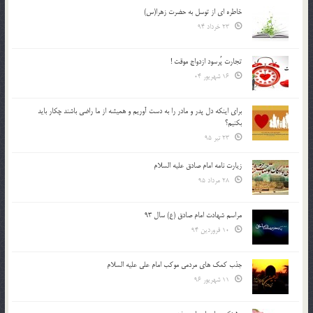
خاطره ای از توسل به حضرت زهرا(س)
23 خرداد 94
تجارت پُرسود ازدواج موقت !
16 شهریور 04
براي اينكه دل پدر و مادر را به دست آوريم و هميشه از ما راضي باشند چكار بايد
بكنيم؟
23 تیر 95
زیارت نامه امام صادق علیه السلام
28 مرداد 95
مراسم شهادت امام صادق (ع) سال 93
10 فروردین 94
جذب کمک های مردمی موکب امام علی علیه السلام
11 شهریور 96