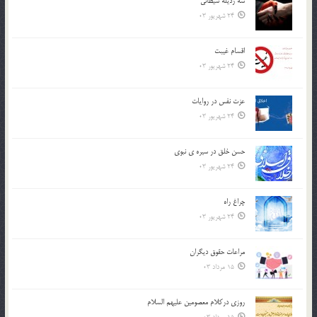
سه رذیله شیطانی
24 شهریور 03
اقسام غيبت
24 شهریور 03
عزت نفس در روايات
24 شهریور 03
حسن خلق در سيره ي نبوي
24 شهریور 03
چراغ راه
24 شهریور 03
مراعات حقوق ديگران
15 مرداد 03
روزي دركلام معصومين عليهم السلام