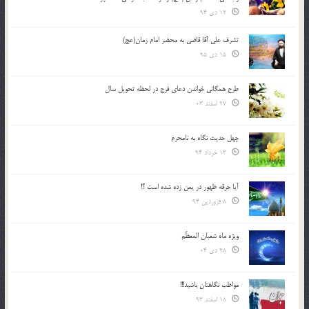
12 دی 94
تشرف علي آقا قاضي به محضر امام زمان(عج)
15 دی 95
طرح همگانی خواندن دعای فرج در لحظه تحویل سال
27 اسفند 03
چهل حدیث نگاه به نامحرم
13 خرداد 94
آیا جرقه ظهور در یمن زده شده است ؟!
8 فروردین 94
ویژه ماه شعبان المعظّم
28 دی 04
مواظب نگاهتان باشید!!!
18 اسفند 93