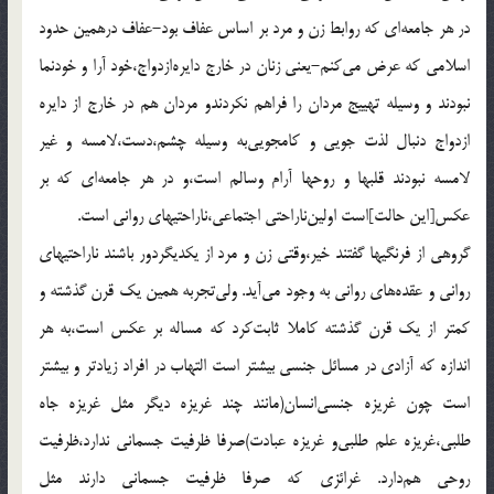
در هر جامعه‌ای که روابط زن و مرد بر اساس عفاف بود-عفاف درهمین حدود
اسلامی که عرض می‌کنم-یعنی زنان در خارج دایره‌ازدواج،خود آرا و خودنما
نبودند و وسیله تهییج مردان را فراهم نکردندو مردان هم در خارج از دایره
ازدواج دنبال لذت جویی و کامجویی‌به وسیله چشم،دست،لامسه و غیر
لامسه نبودند قلبها و روحها آرام وسالم است،و در هر جامعه‌ای که بر
عکس[این حالت]است اولین‌ناراحتی اجتماعی،ناراحتیهای روانی است.
گروهی از فرنگیها گفتند خیر،وقتی زن و مرد از یکدیگردور باشند ناراحتیهای
روانی و عقده‌های روانی به وجود می‌آید. ولی‌تجربه همین یک قرن گذشته و
کمتر از یک قرن گذشته کاملا ثابت‌کرد که مساله بر عکس است،به هر
اندازه که آزادی در مسائل جنسی بیشتر است التهاب در افراد زیادتر و بیشتر
است چون غریزه جنسی‌انسان(مانند چند غریزه دیگر مثل غریزه جاه
طلبی،غریزه علم طلبی‌و غریزه عبادت)صرفا ظرفیت جسمانی ندارد،ظرفیت
روحی هم‌دارد. غرائزی که صرفا ظرفیت جسمانی دارند مثل