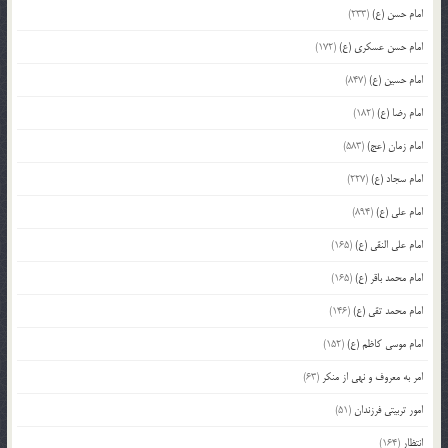
امام حسن (ع)
(233)
امام حسن عسکری (ع)
(172)
امام حسین (ع)
(847)
امام رضا (ع)
(182)
امام زمان (عج)
(583)
امام سجاد (ع)
(227)
امام علی (ع)
(894)
امام علی النقی (ع)
(165)
امام محمد باقر (ع)
(165)
امام محمد تقی (ع)
(146)
امام موسی کاظم (ع)
(152)
امر به معروف و نهی از منکر
(63)
امور تربیتی فرزندان
(51)
انتظار
(164)