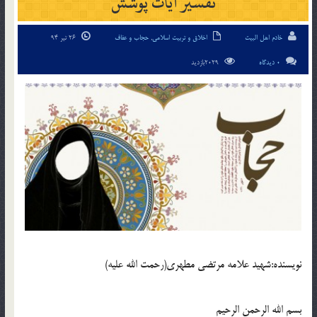
تفسیر آیات پوشش
خادم اهل البیت
اخلاق و تربیت اسلامی
,
حجاب و عفاف
26 تیر 94
0 دیدگاه
2029بازدید
نويسنده:شهید علامه مرتضی مطهری(رحمت الله علیه)
بسم الله الرحمن الرحیم