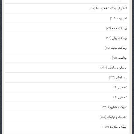
انتظار از دیدگاه شخصیت ها
(17)
اهل بیت
(104)
بهداشت جسم
(73)
بهداشت روان
(26)
بهداشت محیط
(18)
بودائیسم
(15)
پزشکی و سلامت
(1,980)
پند خوبان
(129)
تحصیل
(62)
تحصیل
(65)
تربیت و مشاوره
(481)
تشرفات و توقیعات
(181)
تغذیه و سلامت
(156)