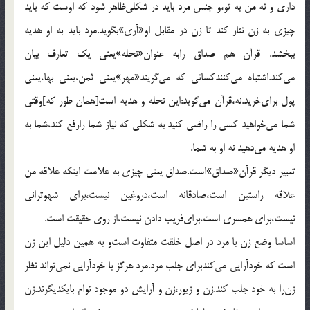
داری و نه من به تو،و جنس مرد باید در شکلی‌ظاهر شود که اوست که باید
چیزی به زن نثار کند تا زن در مقابل او«آری‌»بگوید.مرد باید به او هدیه
ببخشد. قرآن هم صداق رابه عنوان‌«نحله‌»یعنی یک تعارف بیان
می‌کند.اشتباه می‌کنندکسانی که می‌گویند«مهر»یعنی ثمن،یعنی بها،یعنی
پول برای‌خرید.نه،قرآن می‌گوید:این نحله و هدیه است[همان طور که]وقتی
شما می‌خواهید کسی را راضی کنید به شکلی که نیاز شما رارفع کند،شما به
او هدیه می‌دهید نه او به شما.
تعبیر دیگر قرآن‌«صداق‌»است.صداق یعنی چیزی به علامت اینکه علاقه من
علاقه راستین است،صادقانه است،دروغین نیست،برای شهوترانی
نیست،برای همسری است،برای‌فریب دادن نیست،از روی حقیقت است.
اساسا وضع زن با مرد در اصل خلقت متفاوت است‌و به همین دلیل این زن
است که خودآرایی می‌کندبرای جلب مرد.مرد هرگز با خودآرایی نمی‌تواند نظر
زن‌را به خود جلب کند.زن و زیور،زن و آرایش دو موجود توام بایکدیگرند.زن