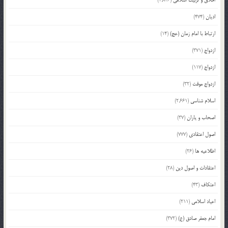
اخلاق و تربیت اسلامی
(2,836)
ادیان
(474)
ارتباط با امام زمان (عج)
(14)
ازدواج
(371)
ازدواج
(117)
ازدواج موقت
(32)
اسلام شناسی
(2,661)
اصحاب و یاران
(37)
اصول اعتقادی
(777)
اطلاعیه ها
(26)
اعتقادات و اصول دین
(28)
اعتکاف
(43)
اعیاد اسلامی
(211)
امام جعفر صادق (ع)
(372)