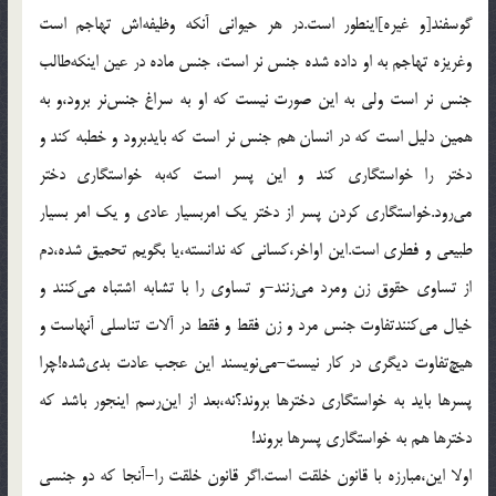
گوسفند[و غیره]اینطور است.در هر حیوانی آنکه وظیفه‌اش تهاجم است
وغریزه تهاجم به او داده شده جنس نر است، جنس ماده در عین اینکه‌طالب
جنس نر است ولی به این صورت نیست که او به سراغ جنس‌نر برود،و به
همین دلیل است که در انسان هم جنس نر است که بایدبرود و خطبه کند و
دختر را خواستگاری کند و این پسر است که‌به خواستگاری دختر
می‌رود.خواستگاری کردن پسر از دختر یک امربسیار عادی و یک امر بسیار
طبیعی و فطری است.این اواخر،کسانی که ندانسته،یا بگویم تحمیق شده،دم
از تساوی حقوق زن ومرد می‌زنند-و تساوی را با تشابه اشتباه می‌کنند و
خیال می‌کنندتفاوت جنس مرد و زن فقط و فقط در آلات تناسلی آنهاست و
هیچ‌تفاوت دیگری در کار نیست-می‌نویسند این عجب عادت بدی‌شده!چرا
پسرها باید به خواستگاری دخترها بروند؟نه،بعد از این‌رسم اینجور باشد که
دخترها هم به خواستگاری پسرها بروند!
اولا این،مبارزه با قانون خلقت است.اگر قانون خلقت را-آنجا که دو جنسی