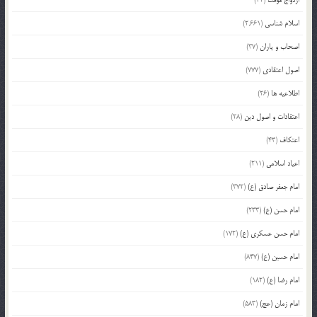
اسلام شناسی
(2,661)
اصحاب و یاران
(37)
اصول اعتقادی
(777)
اطلاعیه ها
(26)
اعتقادات و اصول دین
(28)
اعتکاف
(43)
اعیاد اسلامی
(211)
امام جعفر صادق (ع)
(372)
امام حسن (ع)
(233)
امام حسن عسکری (ع)
(172)
امام حسین (ع)
(847)
امام رضا (ع)
(182)
امام زمان (عج)
(583)