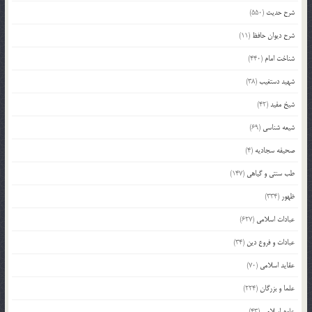
شرح حدیث
(550)
شرح دیوان حافظ
(11)
شناخت امام
(440)
شهید دستغیب
(38)
شیخ مفید
(42)
شیعه شناسی
(69)
صحیفه سجادیه
(4)
طب سنتی و گیاهی
(147)
ظهور
(334)
عبادات اسلامی
(627)
عبادات و فروع دین
(34)
عقاید اسلامی
(70)
علما و بزرگان
(224)
علوم اسلامی
(43)