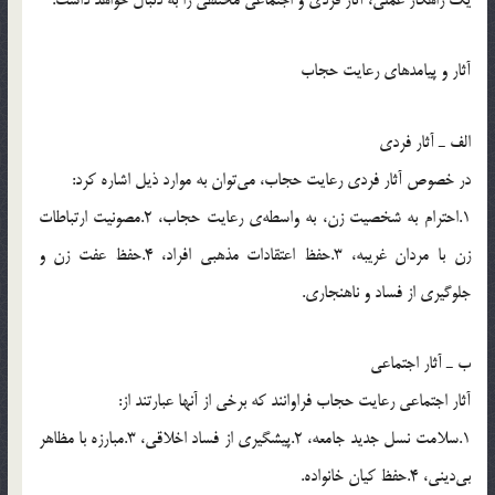
آثار و پيامدهاي رعايت حجاب
الف ـ آثار فردي
در خصوص آثار فردي رعايت حجاب، مي‌توان به موارد ذيل اشاره كرد:
1.احترام به شخصيت زن، به واسطه‌ي رعايت حجاب، 2.مصونيت ارتباطات
زن با مردان غريبه، 3.حفظ اعتقادات مذهبي افراد، 4.حفظ عفت زن و
جلوگيري از فساد و ناهنجاري.
ب ـ آثار اجتماعي
آثار اجتماعي رعايت حجاب فراوانند كه برخي از آنها عبارتند از:
1.سلامت نسل جديد جامعه، 2.پيشگيري از فساد اخلاقي، 3.مبارزه با مظاهر
بي‌ديني، 4.حفظ كيان خانواده.