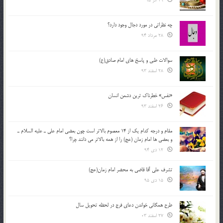
29 آذر 95
چه نظراتی در مورد دجال وجود دارد؟
28 مرداد 94
سوالات طبی و پاسخ های امام صادق(ع)
28 اسفند 93
«نفس» خطرناک ترین دشمن انسان
26 اسفند 93
مقام و درجه كدام يك از 14 معصوم بالاتر است چون بعضي امام علي ـ عليه السلام ـ
و بعضي ها امام زمان (عج) را از همه بالاتر مي دانند چرا؟
12 دی 94
تشرف علي آقا قاضي به محضر امام زمان(عج)
15 دی 95
طرح همگانی خواندن دعای فرج در لحظه تحویل سال
27 اسفند 03