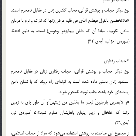
2.حجاب در گفتار
نوع ديگر حجاب و پوشش قرآني،حجاب گفتاري زنان در مقابل نامحرم است.
«فلاتخضعن بالقول فيطمع الذي في قلبه مرض؛زنها كه نازك و نرم با مردان
سخن نگوييد، مبادا آن كه دلش بيمار(هوا وهوس) است، به طمع افتد».
(سوره‌ي احزاب، آيه‌ي 32)
3.حجاب رفتاري
نوع ديگر حجاب و پوشش قرآني، حجاب رفتاري زنان در مقابل نامحرم
است.به زنان دستور داده شده است به گونه‌اي راه نروند كه با نشان دادن
زينت‌هاي خود باعث جلب توجه نامحرم شوند.
«و لايضربن بارجلهنّ ليعلم ما يخفين من زينتهنّ؛و آن طور پاي به زمين
نزنند كه خلخال و زيور پنهان پاهايشان معلوم شود».5 (سوره‌ي نور،
آيه‌ي31)
از مجموع اين مباحث، به روشني استفاده مي‌شود كه مراد از حجاب اسلامي،