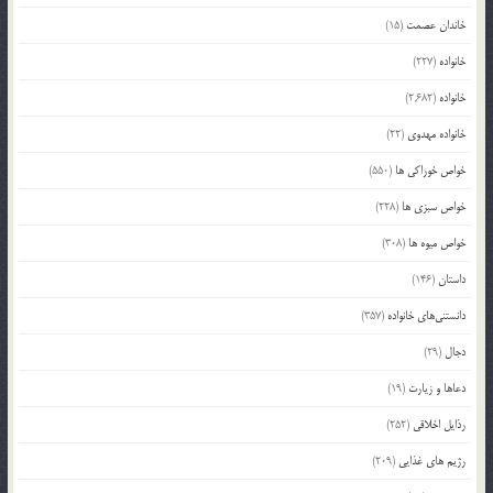
خاندان عصمت
(15)
خانواده
(227)
خانواده
(2,682)
خانواده مهدوی
(22)
خواص خوراکی ها
(550)
خواص سبزی ها
(228)
خواص میوه ها
(308)
داستان
(146)
دانستنی‌های خانواده
(357)
دجال
(29)
دعاها و زیارت
(19)
رذایل اخلاقی
(252)
رژیم های غذایی
(209)