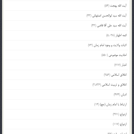
آیت الله بهجت
(54)
آیت الله سید ابوالحسن اصفهانی
(43)
آیت الله سید علی آقا قاضی
(42)
ائمه اطهار
(5,038)
اثبات ولایت و وجود امام زمان
(73)
احادیث موضوعی
(550)
اخبار
(717)
اخلاق اسلامی
(956)
اخلاق و تربیت اسلامی
(2,836)
ادیان
(474)
ارتباط با امام زمان (عج)
(14)
ازدواج
(371)
ازدواج
(117)
ازدواج موقت
(32)