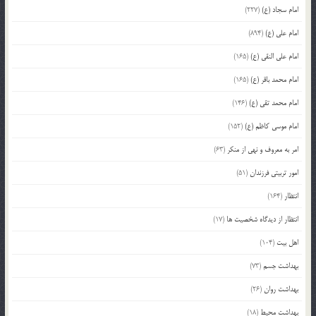
امام سجاد (ع)
(227)
امام علی (ع)
(894)
امام علی النقی (ع)
(165)
امام محمد باقر (ع)
(165)
امام محمد تقی (ع)
(146)
امام موسی کاظم (ع)
(152)
امر به معروف و نهی از منکر
(63)
امور تربیتی فرزندان
(51)
انتظار
(164)
انتظار از دیدگاه شخصیت ها
(17)
اهل بیت
(104)
بهداشت جسم
(73)
بهداشت روان
(26)
بهداشت محیط
(18)