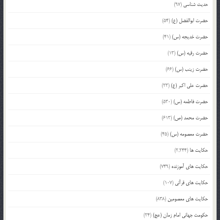
حدیث شناسی
(97)
حضرت ابوالفضل (ع)
(54)
حضرت خدیجه (س)
(41)
حضرت رقیه (س)
(13)
حضرت زینب (س)
(66)
حضرت علی اکبر (ع)
(23)
حضرت فاطمه (س)
(530)
حضرت محمد (ص)
(613)
حضرت معصومه (س)
(45)
حکایت ها
(2,244)
حکایت های آموزنده
(749)
حکایت های قرآنی
(107)
حکایت های معصومین
(838)
حکومت جهانی امام زمان (عج)
(24)