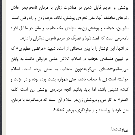
پوشش و حريم قايل شدن در معاشرت زنان با مردان نامحرم،در خلال
رتارهاي مختلف آنها، مثل نحوه‌ي پوشش، نگاه، حرف زدن و راه رفتن است
بنابراين، حجاب و پوشش زن،به منزله‌ي يك حاجب و مانع در مقابل افراد
نامحرمي است كه قصد نفوذ و تصرّف در حريم ناموس ديگران را دارند.
در انتها، اين نوشتار را با بيان سخناني از استاد شهيد «مرتضي مطهري» كه
در تبيين فلسفه‌ي حجاب در اسلام، تلاش علمي فراواني داشت،به پايان
مي‌رسانيم:«عده‌اي مي‌گويند:چون حجاب، به معني پرده است، اسلام
خواسته است زن با حجاب باشد، يعني همواره پشت پرده بوده و در عزلت و
گوشه نشيني باشد، اما بايد بدانيم آنچه درباره‌ي پوشش زن است كلمه
«ستر» به كار مي‌رود.پوشش زن،در اسلام آن است كه درمعاشرت با مردان،
بدن خود را پوشانده و از جلوه‌گري، پرهيز كند».6
پی‌نوشت‌ها: