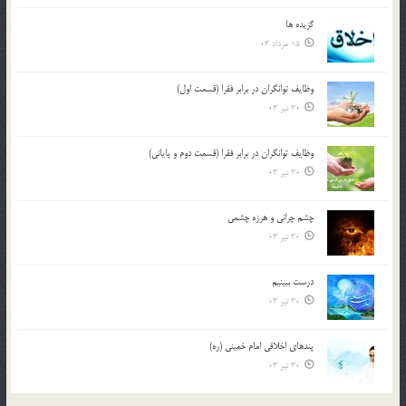
گزيده ها
15 مرداد 03
وظایف توانگران در برابر فقرا (قسمت اول)
30 تیر 03
وظایف توانگران در برابر فقرا (قسمت دوم و پایانی)
30 تیر 03
چشم ‏چرانى و هرزه‏ چشمى
30 تیر 03
درست ببينيم
30 تیر 03
پندهاي اخلاقي امام خميني (ره)
30 تیر 03