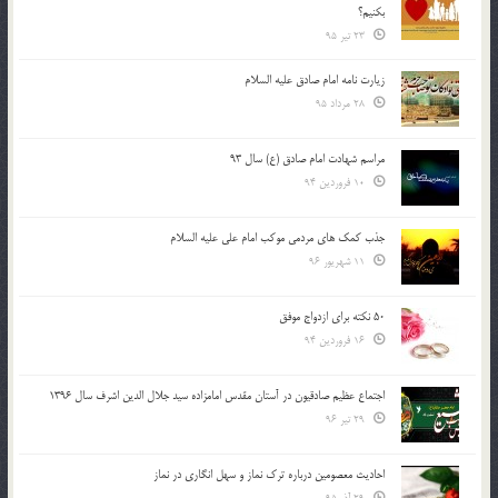
بكنيم؟
23 تیر 95
زیارت نامه امام صادق علیه السلام
28 مرداد 95
مراسم شهادت امام صادق (ع) سال 93
10 فروردین 94
جذب کمک های مردمی موکب امام علی علیه السلام
11 شهریور 96
50 نکته برای ازدواج موفق
16 فروردین 94
اجتماع عظیم صادقیون در آستان مقدس امامزاده سید جلال الدین اشرف سال 1396
29 تیر 96
احادیث معصومین درباره ترک نماز و سهل انگاری در نماز