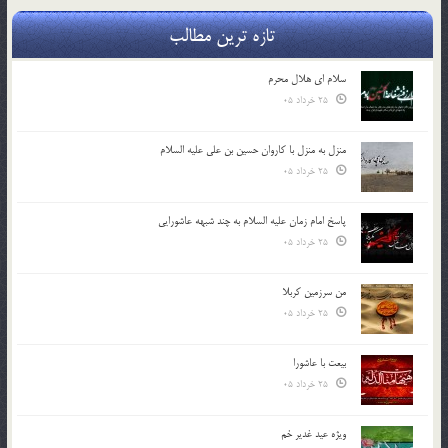
تازه ترین مطالب
سلام ای هلال محرم
25 خرداد 05
منزل به منزل با کاروان حسین بن علی علیه السلام
25 خرداد 05
پاسخ امام زمان علیه السلام به چند شبهه عاشورایی
25 خرداد 05
من سرزمین کربلا
25 خرداد 05
بیعت با عاشورا
25 خرداد 05
ویژه عید غدیر خم