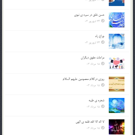
حسن خلق در سيره ي نبوي
24 شهریور 03
چراغ راه
24 شهریور 03
مراعات حقوق ديگران
15 مرداد 03
روزي دركلام معصومين عليهم السلام
15 مرداد 03
شجره ي طيبه
15 مرداد 03
لا اله الا الله، قلعه ي الهي
15 مرداد 03