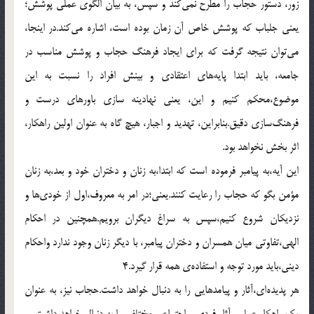
زور، دستور حجاب را مطرح نمي‌كند و سپس، به بيان الگوي عملي پوشش؛
يعني جلباب كه پوشش خاص آن زمان بوده است، اشاره مي‌كند.در اينجا،
مي‌توان نتيجه گرفت كه براي ايجاد فرهنگ حجاب و پوشش مناسب در
جامعه، بايد ابتدا پايه‌هاي اعتقادي و بينش افراد را نسبت به اين
موضوع،محكم كنيم و اين، يعني نهادينه سازي باورهاي درست و
فرهنگ‌سازي دقيق.بنابراين، تهديد و اجبار، هيچ گاه به عنوان اولين راهكار،
اثر بخش نخواهد بود.
اين آيه،به پيامبر فرموده است كه ابتدا،به زنان و دختران خود و بعد،به زنان
مؤمن بگو كه حجاب را رعايت كنند.يعني؛در امر به معروف،اول از خودي‌ها و
نزديكان شروع كنيم،سپس به سراغ ديگران برويم.همچنين در احكام
الهي،تفاوتي ميان همسران و دختران پيامبر، با ديگر زنان وجود ندارد واحكام
ديني،بايد مورد توجه و استفاده‌ي همه قرار گيرد.4
هر پديده‌اي،آثار و پيامدهايي را به دنبال خواهد داشت.حجاب نيز، به عنوان
يك راهكار عملي، آثار فردي و اجتماعي مختلفي را به دنبال خواهد داشت.