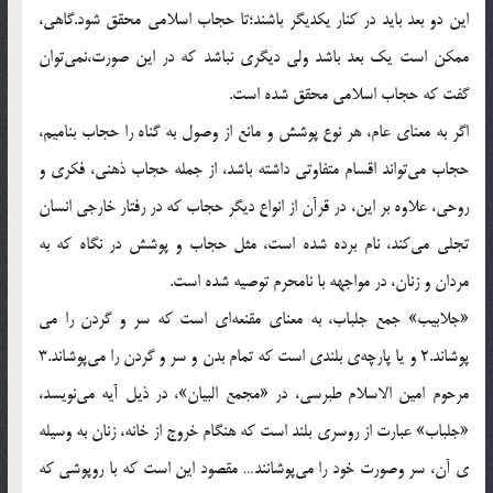
اين دو بعد بايد در كنار يكديگر باشند؛تا حجاب اسلامي محقق شود.گاهي،
ممكن است يك بعد باشد ولي ديگري نباشد كه در اين صورت،‌نمي‌توان
گفت كه حجاب اسلامي محقق شده است.
اگر به معناي عام، هر نوع پوشش و مانع از وصول به گناه را حجاب بناميم،
حجاب مي‌تواند اقسام متفاوتي داشته باشد، از جمله حجاب ذهني، فكري و
روحي، علاوه بر اين، در قرآن از انواع ديگر حجاب كه در رفتار خارجي انسان
تجلي مي‌كند، نام برده شده است، مثل حجاب و پوشش در نگاه كه به
مردان و زنان، در مواجهه با نامحرم توصيه شده است.
«جلابيب» جمع جلباب، به معناي مقنعه‌اي است كه سر و گردن را مي
پوشاند.2 و يا پارچه‌ي بلندي است كه تمام بدن و سر و گردن را مي‌پوشاند.3
مرحوم امين الاسلام طبرسي، در «مجمع البيان»، در ذيل آيه مي‌نويسد،
«جلباب» عبارت از روسري بلند است كه هنگام خروج از خانه، زنان به وسيله
ي آن، سر وصورت خود را مي‌پوشانند… مقصود اين است كه با روپوشي كه