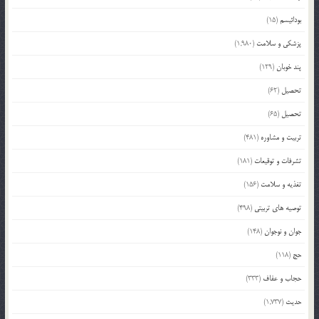
بودائیسم
(15)
پزشکی و سلامت
(1,980)
پند خوبان
(129)
تحصیل
(62)
تحصیل
(65)
تربیت و مشاوره
(481)
تشرفات و توقیعات
(181)
تغذیه و سلامت
(156)
توصیه های تربیتی
(498)
جوان و نوجوان
(148)
حج
(118)
حجاب و عفاف
(333)
حدیث
(1,737)