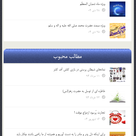
ویژه ماه شعبان المعظّم
28 دی 04
ویژه مبعث حضرت محمد صلی الله علیه و اله و سلم
25 دی 04
مطالب محبوب
نمادهای شیطان پرستی در بازی کلش آف کلنز
11 مرداد 94
خاطره ای از توسل به حضرت زهرا(س)
23 خرداد 94
تجارت پُرسود ازدواج موقت !
16 شهریور 04
براي اينكه دل پدر و مادر را به دست آوريم و هميشه از ما راضي باشند چكار بايد