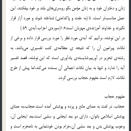
زنان و دختران خود و به زنان مؤمن بگو روسري‌هاي بلند بر خود بيفكنند، اين
عمل مناسب‌تر است، تا (به عفت و پاكدامني) شناخته شوند و مورد آزار قرار
نگيرند و خداوند آمرزنده‌ي مهربان است».1(سوره‌ي احزاب،آيه‌ي 59 )
در اين نوشته، برآنيم كه آيه‌ي مورد نظر را مورد بررسي قرار داده و برخي از
نكات پيرامون آن را كه نتيجه ي مطالعه‌ي كتب تفسيري مي‌باشد، به
رشته‌ي تحرير در آوريم.شايسته‌ي يادآوري است كه اين نوشته، قصد تفسير
آيه را ندارد و تنها به بيان نكات اجمالي آن بسنده مي‌كند،اما پيش از طرح
نكات، لازم است مفهوم حجاب بررسي گردد.
مفهوم حجاب
حجاب، در لغت به معناي مانع و پرده و پوشش آمده است.حجاب،به معناي
پوشش اسلامي بانوان، داراي دو بعد ايجابي و سلبي است.بعد ايجابي آن،
وجوب پوشش بدن و بعد سلبي آن،حرام بودن خودنمايي به نامحرم است و