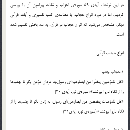
در اين نوشتار، آيه‌ي 59 سوره‌ي احزاب و نكات پيرامون آن را بررسي
كرديم، اما در مورد انواع حجاب، با مطالعه‌ي كتب تفسيري و آيات قرآني
ديگر، مشخص مي‌شود كه انواع حجاب در قرآن، به سه بخش تقسيم شده
است.
انواع حجاب قرآني
1.حجاب چشم
«قل للمؤمنين يغضّوا من ابصارهم؛اي رسول،به مردان مؤمن بگو تا چشم‌ها
را از نگاه ناروا بپوشند».(سوره‌ي نور، آيه‌ي 30)
«قل للمؤمنات يغضضن من ابصارهنّ؛اي رسول، به زنان بگو تا چشم‌ها را از
نگاه ناروا بپوشند».(سوره‌ي نور، آيه‌ي31)