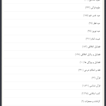
علوم قرآنی
(343)
عید غدیر خم
(185)
عید فطر
(35)
عید نوروز
(45)
غیبت امام
(291)
فضایل اخلاقی
(183)
فضایل و رذایل اخلاقی
(168)
فضایل و ویژگی ها
(10)
فقه و احکام شرعی
(340)
قرآن
(23)
قرآن شناسی
(1,861)
کتب اسلامی
(2,295)
کرامات و معجزات
(9)