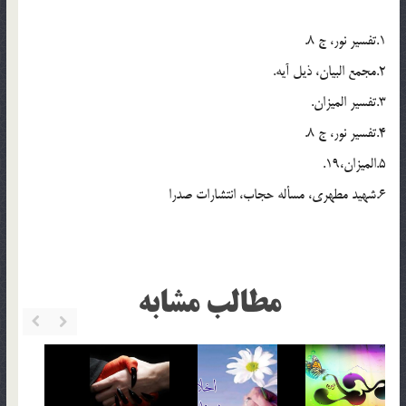
1.تفسير نور، ج 8.
2.مجمع البيان، ذيل آيه.
3.تفسير الميزان.
4.تفسير نور، ج 8.
5.الميزان،19.
6.شهيد مطهري، مسأله حجاب، انتشارات صدرا
مطالب مشابه