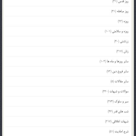
روز قدس
(31)
روز مباهله
(41)
روزه
(93)
روزه و سلامتی
(101)
زرتشتی
(40)
زنان
(317)
سایر روزها و ماه ها
(103)
سایر فروع دین
(72)
سایر مقالات
(5)
سوالات و شبهات
(420)
سیر و سلوک
(274)
شب های قدر
(46)
شبهات اخلاقی
(217)
شرح احادیث
(51)