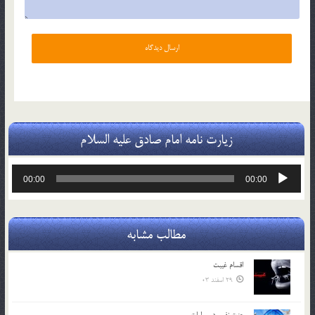
زیارت نامه امام صادق علیه السلام
پخش‌کننده
00:00
00:00
صوت
مطالب مشابه
اقسام غيبت
29 اسفند 03
عزت نفس در روايات