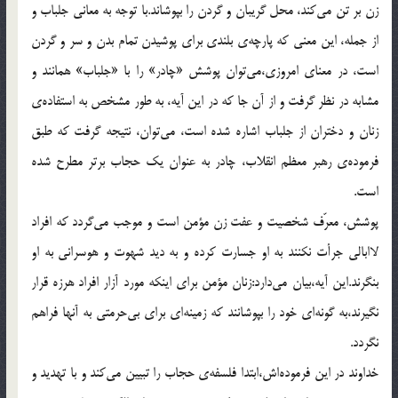
زن بر تن مي‌كند، محل گريبان و گردن را بپوشاند.با توجه به معاني جلباب و
از جمله، اين معني كه پارچه‌ي بلندي براي پوشيدن تمام بدن و سر و گردن
است، در معناي امروزي،مي‌توان پوشش «چادر» را با «جلباب» همانند و
مشابه در نظر گرفت و از آن جا كه در اين آيه، به طور مشخص به استفاده‌ي
زنان و دختران از جلباب اشاره شده است، مي‌توان، نتيجه گرفت كه طبق
فرموده‌ي رهبر معظم انقلاب، چادر به عنوان يك حجاب برتر مطرح شده
است.
پوشش، معرّف شخصيت و عفت زن مؤمن است و موجب مي‌گردد كه افراد
لاابالي جرأت نكنند به او جسارت كرده و به ديد شهوت و هوسراني به او
بنگرند.اين آيه،بيان مي‌دارد:زنان مؤمن براي اينكه مورد آزار افراد هرزه قرار
نگيرند،به گونه‌اي خود را بپوشانند كه زمينه‌اي براي بي‌حرمتي به آنها فراهم
نگردد.
خداوند در اين فرموده‌اش،ابتدا فلسفه‌ي حجاب را تبيين مي‌كند و با تهديد و