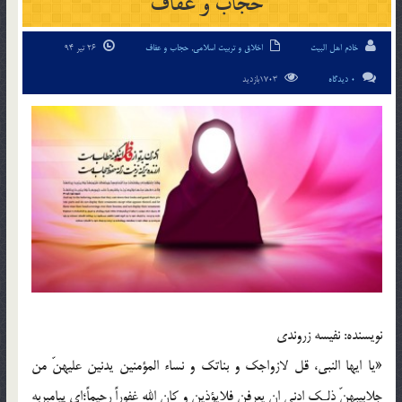
حجاب و عفاف
خادم اهل البیت
اخلاق و تربیت اسلامی
,
حجاب و عفاف
26 تیر 94
0 دیدگاه
1703بازدید
نويسنده: نفيسه زروندي
«يا ايها النبي، قل لازواجك و بناتك و نساء المؤمنين يدنين عليهنّ من
جلابيبهنّ ذلـك ادني ان يعرفن فلايؤذين و كان الله غفوراً رحيماً؛اي پيامبربه