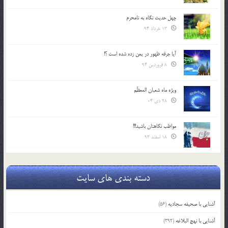
چهل حدیث نگاه به نامحرم
13 خرداد 94
آیا جرقه ظهور در یمن زده شده است ؟!
8 فروردین 94
ویژه ماه شعبان المعظّم
28 دی 04
مواظب نگاهتان باشید!!!
18 اسفند 93
دسته بندی های سایت
آشنایی با صحیفه سجادیه
(56)
آشنایی با نهج البلاغه
(392)