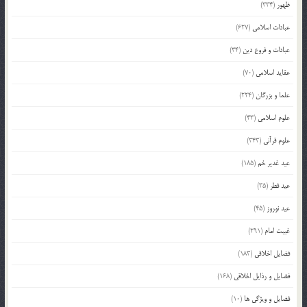
ظهور
(334)
عبادات اسلامی
(627)
عبادات و فروع دین
(34)
عقاید اسلامی
(70)
علما و بزرگان
(224)
علوم اسلامی
(43)
علوم قرآنی
(343)
عید غدیر خم
(185)
عید فطر
(35)
عید نوروز
(45)
غیبت امام
(291)
فضایل اخلاقی
(183)
فضایل و رذایل اخلاقی
(168)
فضایل و ویژگی ها
(10)