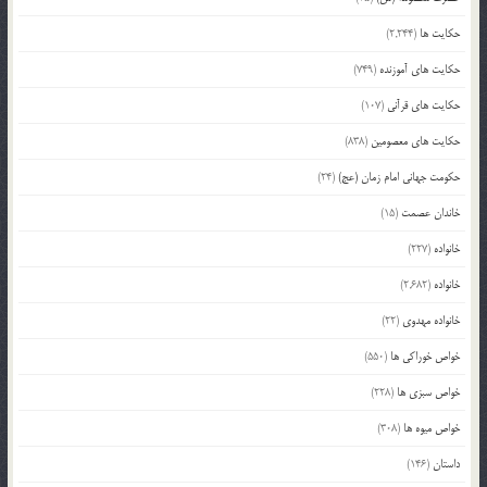
حکایت ها
(2,244)
حکایت های آموزنده
(749)
حکایت های قرآنی
(107)
حکایت های معصومین
(838)
حکومت جهانی امام زمان (عج)
(24)
خاندان عصمت
(15)
خانواده
(227)
خانواده
(2,682)
خانواده مهدوی
(22)
خواص خوراکی ها
(550)
خواص سبزی ها
(228)
خواص میوه ها
(308)
داستان
(146)