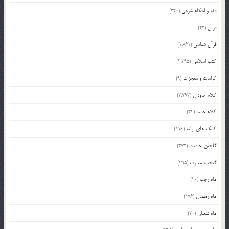
فقه و احکام شرعی
(340)
قرآن
(23)
قرآن شناسی
(1,861)
کتب اسلامی
(2,295)
کرامات و معجزات
(9)
کلام جاودان
(2,293)
کلام جدید
(34)
کمک های اولیه
(116)
گلچین احادیث
(372)
گنجینه معارف
(495)
ماه رجب
(20)
ماه رمضان
(176)
ماه شعبان
(20)