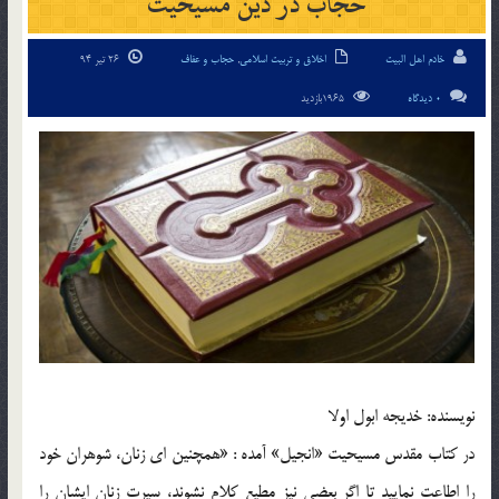
حجاب در دين مسيحيت
خادم اهل البیت
اخلاق و تربیت اسلامی
,
حجاب و عفاف
26 تیر 94
0 دیدگاه
1965بازدید
نويسنده: خديجه ابول اولا
در کتاب مقدس مسيحيت «انجيل» آمده : «همچنين اي زنان، شوهران خود
را اطاعت نماييد تا اگر بعضي نيز مطيع كلام نشوند، سيرت زنان ايشان را