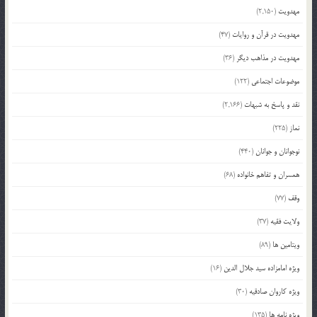
مهدویت
(2,150)
مهدویت در قرآن و روایات
(47)
مهدویت در مذاهب دیگر
(36)
موضوعات اجتماعی
(122)
نقد و پاسخ به شبهات
(2,166)
نماز
(225)
نوجوانان و جوانان
(440)
همسران و تفاهم خانواده
(68)
وقف
(77)
ولایت فقیه
(37)
ویتامین ها
(89)
ویژه امامزاده سید جلال الدین
(16)
ویژه کاروان صادقیه
(30)
ویژه نامه ها
(135)