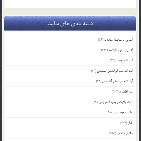
دسته بندی های سایت
آشنایی با صحیفه سجادیه
(56)
آشنایی با نهج البلاغه
(392)
آیت الله بهجت
(54)
آیت الله سید ابوالحسن اصفهانی
(43)
آیت الله سید علی آقا قاضی
(42)
ائمه اطهار
(5,038)
اثبات ولایت و وجود امام زمان
(73)
احادیث موضوعی
(550)
اخبار
(717)
اخلاق اسلامی
(956)