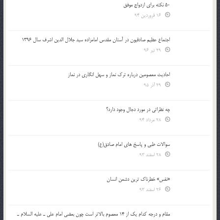
50 نکته برای ازدواج موفق
16 فروردین 94
اجتماع عظیم صادقیون در آستان مقدس امامزاده سید جلال الدین اشرف سال 1396
29 تیر 96
احادیث معصومین درباره ترک نماز و سهل انگاری در نماز
29 آذر 95
چه نظراتی در مورد دجال وجود دارد؟
28 مرداد 94
سوالات طبی و پاسخ های امام صادق(ع)
28 اسفند 93
«نفس» خطرناک ترین دشمن انسان
26 اسفند 93
مقام و درجه كدام يك از 14 معصوم بالاتر است چون بعضي امام علي ـ عليه السلام ـ