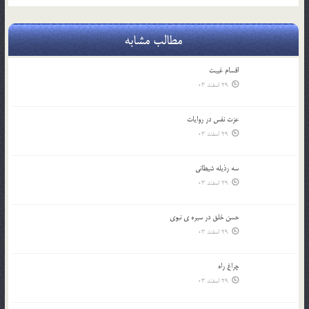
مطالب مشابه
اقسام غيبت
29 اسفند 03
عزت نفس در روايات
29 اسفند 03
سه رذیله شیطانی
29 اسفند 03
حسن خلق در سيره ي نبوي
29 اسفند 03
چراغ راه
29 اسفند 03