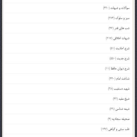
سوالات و شبهات
(420)
سیر و سلوک
(274)
شب های قدر
(46)
شبهات اخلاقی
(217)
شرح احادیث
(51)
شرح حدیث
(550)
شرح دیوان حافظ
(11)
شناخت امام
(440)
شهید دستغیب
(38)
شیخ مفید
(42)
شیعه شناسی
(69)
صحیفه سجادیه
(4)
طب سنتی و گیاهی
(147)