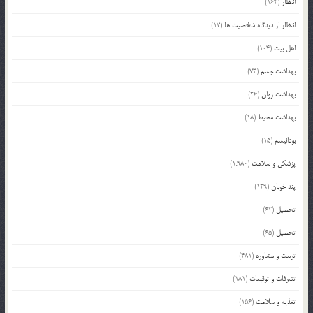
انتظار
(164)
انتظار از دیدگاه شخصیت ها
(17)
اهل بیت
(104)
بهداشت جسم
(73)
بهداشت روان
(26)
بهداشت محیط
(18)
بودائیسم
(15)
پزشکی و سلامت
(1,980)
پند خوبان
(129)
تحصیل
(62)
تحصیل
(65)
تربیت و مشاوره
(481)
تشرفات و توقیعات
(181)
تغذیه و سلامت
(156)