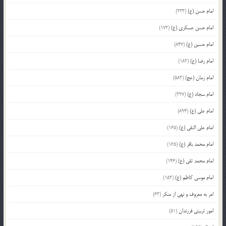
امام حسن (ع)
(233)
امام حسن عسکری (ع)
(172)
امام حسین (ع)
(847)
امام رضا (ع)
(182)
امام زمان (عج)
(583)
امام سجاد (ع)
(227)
امام علی (ع)
(894)
امام علی النقی (ع)
(165)
امام محمد باقر (ع)
(165)
امام محمد تقی (ع)
(146)
امام موسی کاظم (ع)
(152)
امر به معروف و نهی از منکر
(63)
امور تربیتی فرزندان
(51)