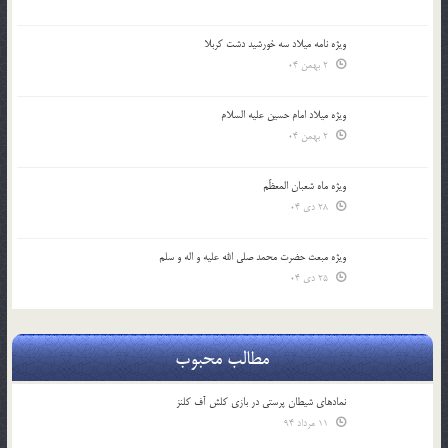
ویژه نامه میلاد سه خورشید دشت کربلا
2 بهمن 04
ویژه میلاد امام حسین علیه السلام
2 بهمن 04
ویژه ماه شعبان المعظّم
28 دی 04
ویژه مبعث حضرت محمد صلی الله علیه و اله و سلم
25 دی 04
مطالب محبوب
نمادهای شیطان پرستی در بازی کلش آف کلنز
11 مرداد 94