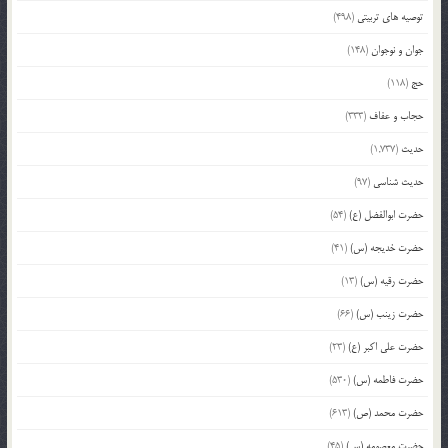
توصیه های تربیتی
(498)
جوان و نوجوان
(148)
حج
(118)
حجاب و عفاف
(333)
حدیث
(1,737)
حدیث شناسی
(97)
حضرت ابوالفضل (ع)
(54)
حضرت خدیجه (س)
(41)
حضرت رقیه (س)
(13)
حضرت زینب (س)
(66)
حضرت علی اکبر (ع)
(23)
حضرت فاطمه (س)
(530)
حضرت محمد (ص)
(613)
حضرت معصومه (س)
(45)