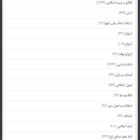
اخلاق و تربیت اسلامی
(2,836)
ادیان
(474)
ارتباط با امام زمان (عج)
(14)
ازدواج
(371)
ازدواج
(117)
ازدواج موقت
(32)
اسلام شناسی
(2,661)
اصحاب و یاران
(37)
اصول اعتقادی
(777)
اطلاعیه ها
(26)
اعتقادات و اصول دین
(28)
اعتکاف
(43)
اعیاد اسلامی
(211)
امام جعفر صادق (ع)
(372)