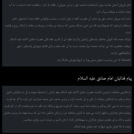
اختر فرزوان آسمان هدایت پیش آمد,شاهراه مذهب حق را برای رهروانِ از خلقت باز کرد , و فطرت تشنه انسانیت را به آب
حیات عبادت و معرفت سیرآب کرد.
امید است پیروان مذهب حق روز عزای آن حضرت, آنچه در توان دارند در مراسم سوگواری انجام دهند تا مشمول دعای
مستجاب او شوند که فرمود((رحم الله من احیی امرنا)) رحمتی که سرمایه ی سعادت و وسیله ی نجات از شدائد برزخ و قیامت
است.
حرکت همه ساله کاروان صادقیه رفسنجان (راهیان ولایت) جلوه ای از تکریم مقام عالی حضرت صادق الائمه علیه السلام
میباشد. مفتخریم که این حرکت حماسه ابراز محبت نسبت به آن امام همام و نشان افتخار شهرمان رفسنجان ؛ شهر
دارالصادقیون گردید.
الحمدالله که این مراسم به عنوان سنتی پویا در تاریخ شهرمان ماندگار شد.
پیام فدائیان امام صادق علیه السلام
ما خادمین صادقیه با شنیدن احادیث حضرت صادق الائمه علیه السلام عطر یادش را استشمام نموده و دل به عنایاتش دخیل
بسته و چشم به کراماتش دوخته ؛ از جان و دل خدمت ارباب و رئیس مذهب مان عرضه میداریم، ای ارباب ما اگر چه قبرت
غریب است ما نمی گذاریم قدر و منزلت شما غریب بماند. اگر قبرت ضریح و بارگاه ندارد قلب ما حرم شماست اگر در کنار قبرت
وهابیت مانع عزاداری و اظهار ارادت می شود ما کاروان صادقیه ای را برایتان تشکیل داده ایم که رسما عهده دار مراسم هایتان
باشیم و ناله سرای جعفری میزبان عزاداران و میهمانانتان گردد تا جان داریم بر غربتت غریب نوازی میکنیم...
وعده ما 25 شوال سالروز شهادت امام صادق علیه السلام