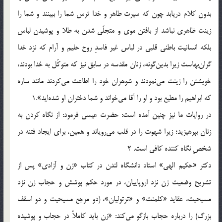
بدون كلام دريابد چون ‌كه سيرت طاهر و خدا ترس شما را ببينند و شما را
زينت ظاهري نباشد از بافتن موي و متجلّي شدن به طلا و پوشيدن لباس
بلكه انسانيت باطني قلبي در لباس غير فاسدِ روح حليم و آرام كه نزد خدا
گران‌بهاست زيرا بدين‌گونه، زنان مقدسه در سابق نيز كه متوكّل به خدا بودند،
خويشتن را زينت مي‌نمودند و شوهران خود را اطاعت مي‌كردند مانند ساره
كه ابراهيم را مطيع بود و او را آقا مي‌خواند و شما دختران او شده‌ايد».1
در روايات ما نيز چنين آمده است: حضرت عيسي فرمود: از نگاه كردن به
زنان بپرهيزيد؛ زيرا شهوت را در قلب مي‌روياند و همين، براي ايجاد فتنه در
شخصِ نگاه كننده كافي است. 2
دكتر «حكيم الهي» استاد دانشگاه لندن در كتاب «زن و آزادي» پس از
تشريح وضعيت زن نزد اروپاييان، در مورد حكم پوشش و حجاب زن نزد
مسيحيت، عقايد «كلمنت» و «ترتوليان»، (دو مرجع مسيحيت و دو اسقف
بزرگ) را درباره حجاب بازگو مي‌كند: «زن بايد كاملاً در حجاب و پوشيده