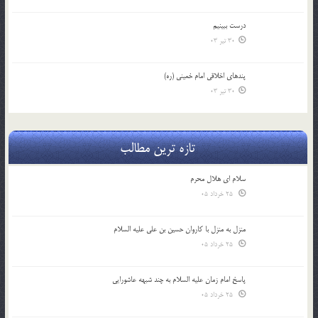
درست ببينيم
30 تیر 03
پندهاي اخلاقي امام خميني (ره)
30 تیر 03
تازه ترین مطالب
سلام ای هلال محرم
25 خرداد 05
منزل به منزل با کاروان حسین بن علی علیه السلام
25 خرداد 05
پاسخ امام زمان علیه السلام به چند شبهه عاشورایی
25 خرداد 05