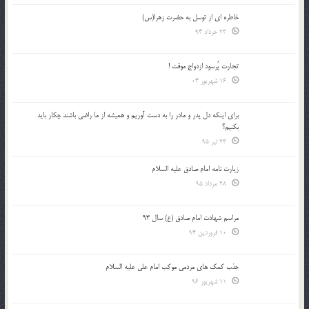
خاطره ای از توسل به حضرت زهرا(س)
23 خرداد 94
تجارت پُرسود ازدواج موقت !
16 شهریور 04
براي اينكه دل پدر و مادر را به دست آوريم و هميشه از ما راضي باشند چكار بايد
بكنيم؟
23 تیر 95
زیارت نامه امام صادق علیه السلام
28 مرداد 95
مراسم شهادت امام صادق (ع) سال 93
10 فروردین 94
جذب کمک های مردمی موکب امام علی علیه السلام
11 شهریور 96