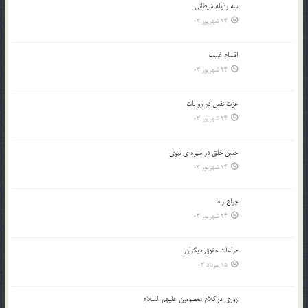
سه رذیله شیطانی
24 شهریور 03
اقسام غيبت
24 شهریور 03
عزت نفس در روايات
24 شهریور 03
حسن خلق در سيره ي نبوي
24 شهریور 03
چراغ راه
24 شهریور 03
مراعات حقوق ديگران
15 مرداد 03
روزي دركلام معصومين عليهم السلام