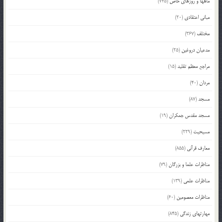
ماهها و روزهای خاص
(745)
مبانی اعتقادی
(20)
مختلف
(367)
مدعیان دروغین
(25)
مراجع معظم تقلید
(15)
مردان
(40)
مسجد
(87)
مسجد مقدس جمکران
(19)
مسیحیت
(229)
معارف قرآنی
(855)
مناظرات علما و بزرگان
(79)
مناظرات علمی
(139)
مناظرات معصومین
(60)
مهارتهای زندگی
(845)