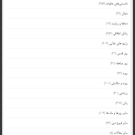
دانستنی‌های خانواده
(357)
دجال
(29)
دعاها و زیارت
(19)
رذایل اخلاقی
(252)
رژیم های غذایی
(209)
روز قدس
(31)
روز مباهله
(41)
روزه
(93)
روزه و سلامتی
(101)
زرتشتی
(40)
زنان
(317)
سایر روزها و ماه ها
(103)
سایر فروع دین
(72)
سایر مقالات
(5)