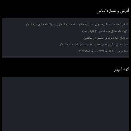
آدرس و شماره تماس
استان کرمان ، شهرستان رفسنجان، حسن آباد صادق الائمه علیه السلام نوق، بلوار امام صادق علیه السلام
کوچه امام صادق علیه السلام (9) انتهای کوچه
ساختمان پایگاه فرهنگی مذهبی دارالصادقیون
دفتر شورای مرکزی انجمن محبین حضرت صادق الائمه علیه السلام
شماره تماس : 03434171563 – 09133928317
ائمه اطهار