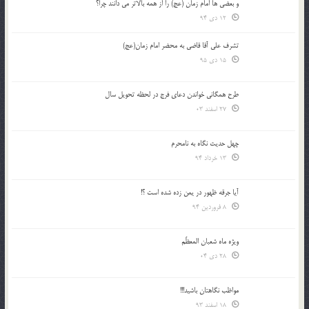
و بعضي ها امام زمان (عج) را از همه بالاتر مي دانند چرا؟
12 دی 94
تشرف علي آقا قاضي به محضر امام زمان(عج)
15 دی 95
طرح همگانی خواندن دعای فرج در لحظه تحویل سال
27 اسفند 03
چهل حدیث نگاه به نامحرم
13 خرداد 94
آیا جرقه ظهور در یمن زده شده است ؟!
8 فروردین 94
ویژه ماه شعبان المعظّم
28 دی 04
مواظب نگاهتان باشید!!!
18 اسفند 93