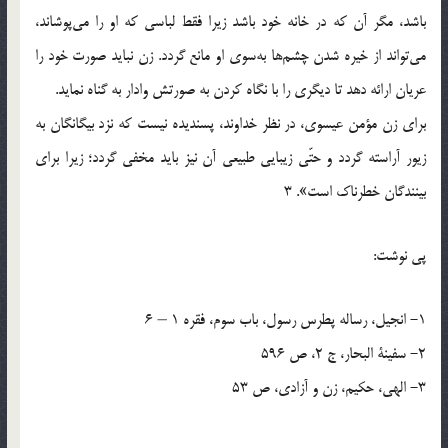
باشد، مگر آن‌ كه در خانه خود باشد زيرا فقط لباسي كه او را مي‌پوشاند،
مي‌تواند از خيره شدن چشم‌ها به‌سوي او مانع گردد. زن نبايد صورت خود را
عريان ارائه دهد تا ديگري را با نگاه كردن به صورتش وادار به گناه نمايد.
براي زن مؤمن عيسوي، در نظر خداوند، پسنديده نيست كه نزد بيگانگان به
زيور آراسته گردد و حتّي زيبايي طبيعي آن نيز بايد مخفي گردد؛ زيرا براي
بينندگان خطرناك است». 3
پي نوشت:
1- انجيل، رساله پطرس رسول، باب سوم، فقره 1 – 6
2- سفينة البحار، ج 2، ص 596
3- الهي، حكيم، زن و آزادي، ص 53