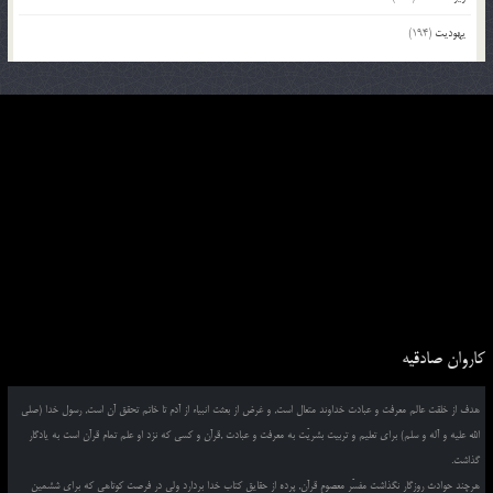
یهودیت
(194)
کاروان صادقیه
هدف از خلقت عالم معرفت و عبادت خداوند متعال است, و غرض از بعثت انبیاء از آدم تا خاتم تحقق آن است, رسول خدا (صلی
الله علیه و آله و سلم) برای تعلیم و تربیت بشریّت به معرفت و عبادت ,قرآن و کسی که نزد او علم تمام قرآن است به یادگار
گذاشت.
هرچند حوادث روزگار نگذاشت مفسّر معصومِ قرآن, پرده از حقایق کتاب خدا بردارد ولی در فرصت کوتاهی که برای ششمین