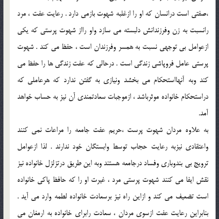
،صفتي است درانسان که او را ازغلبه شهوت بازمي دارد . رعايت عفت ، مرد
رانسبت به زن وفرزندانش دلبسته مي سازد واو رااز شهوت پرستي که يکي
ازعوامل بي توجهي نسبت به همسر وفرزندان است ، حفظ مي کند . شهوت
پرستي عامل فروپاشي زندگي است . درحالي که عفت زندگي ها را حفظ مي
کند وبه آنهااستحکام مي بخشد ونيازي به گفتن ندارد که هرعاملي که
دراستحکام خانواده موثرباشد ، ازموجبات سعادتمندي آن نيز به حساب خواهد
آمد.
به علاوه مردان شهوت پرست ،حريم عفت جامعه را مراعات نمي کنند
واعتقادي نيزبه رعايت حجاب توسط وابستگان خود ندارند . لذا ازعوامل
ترويج بي بندوباري وفساد درجامعه هستند وبه اين طريق درتزلزل خانواده نيز
نقش ايفا مي کنند شهوت پرستي مرد ، غيرت او را که حافظ پاکي خانواده
است تضعيف مي کند و ازاين راه نيز برسعادت خانواده لطمه وارد مي آيد .
بنابراين رعايت عفت ازسوي مردان ، سعادت رابراي خانواده به ارمغان مي