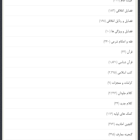
غیبت امام
(291)
فضایل اخلاقی
(183)
فضایل و رذایل اخلاقی
(168)
فضایل و ویژگی ها
(10)
فقه و احکام شرعی
(340)
قرآن
(23)
قرآن شناسی
(1,861)
کتب اسلامی
(2,295)
کرامات و معجزات
(9)
کلام جاودان
(2,293)
کلام جدید
(34)
کمک های اولیه
(116)
گلچین احادیث
(372)
گنجینه معارف
(495)