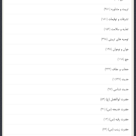
تربیت و مشاوره
(481)
تشرفات و توقیعات
(181)
تغذیه و سلامت
(156)
توصیه های تربیتی
(498)
جوان و نوجوان
(148)
حج
(118)
حجاب و عفاف
(333)
حدیث
(1,737)
حدیث شناسی
(97)
حضرت ابوالفضل (ع)
(54)
حضرت خدیجه (س)
(41)
حضرت رقیه (س)
(13)
حضرت زینب (س)
(66)