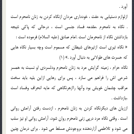
آورد .
ازلوازم دستيابي به عفت ، خودداري مردان ازنگاه کردن به زنان نامحرم است
. نگاه به نامحرم ،مقدمه فساد جنسي است ، درحالي که پاکي نتيجه
بازداشتن نگاه از نامحرمان است .امام صادق (عليه السلام) فرموده است :
« نگاه تيري است ازتيرهاي شيطان که مسموم است وچه بسيار نگاه هايي
که حسرت هاي طولاني به دنبال آورد .» (1)
نگاه حرام ، زمينه گرايش مرد به زنان نامحرم ودلسردي او نسبت به همسر
شرعي اش را فراهم مي سازد ، پس براي رهايي ازاين بليه بايد سخت
مراقب چشمان خويش بود وآنها راازهرنگاهي که مايه انحراف وفساد است
،بازداشت .
اززيان هاي ديگرنگاه کردن به زنان نامحرم ، ازدست رفتن آرامش رواني
است . وقتي نگاه مرد درپي زني نامحرم روان شود، آرامش رواني او نيز سلب
مي شود و تلاطمي آزاردهنده بروجودش مسلط مي شود . براي درمان چنين