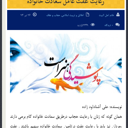
رعايت عفت عامل سعادت خانواده
خادم اهل البیت
اخلاق و تربیت اسلامی
,
حجاب و عفاف
26 تیر 94
0 دیدگاه
2349بازدید
نويسنده: علي آشناداود زاده
همان گونه که زنان با رعايت حجاب درطريق سعادت خانواده گام برمي دارند
،مردان نيز بايد با رعايت عفت درتامين سعادت خانواده سهيم باشند . عفت