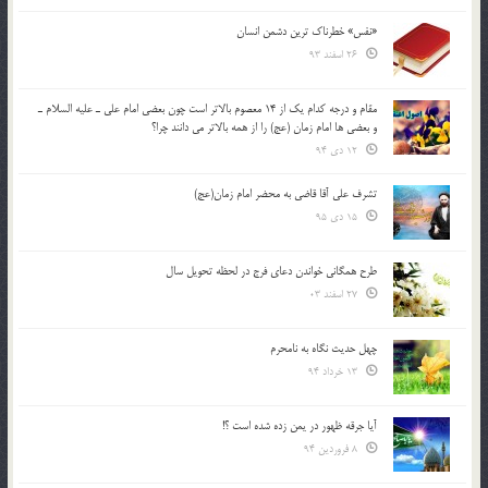
«نفس» خطرناک ترین دشمن انسان
26 اسفند 93
مقام و درجه كدام يك از 14 معصوم بالاتر است چون بعضي امام علي ـ عليه السلام ـ
و بعضي ها امام زمان (عج) را از همه بالاتر مي دانند چرا؟
12 دی 94
تشرف علي آقا قاضي به محضر امام زمان(عج)
15 دی 95
طرح همگانی خواندن دعای فرج در لحظه تحویل سال
27 اسفند 03
چهل حدیث نگاه به نامحرم
13 خرداد 94
آیا جرقه ظهور در یمن زده شده است ؟!
8 فروردین 94