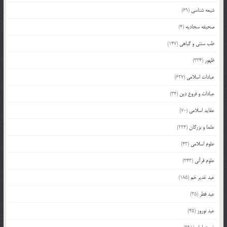
شیعه شناسی
(69)
صحیفه سجادیه
(4)
طب سنتی و گیاهی
(147)
ظهور
(334)
عبادات اسلامی
(627)
عبادات و فروع دین
(34)
عقاید اسلامی
(70)
علما و بزرگان
(224)
علوم اسلامی
(43)
علوم قرآنی
(343)
عید غدیر خم
(185)
عید فطر
(35)
عید نوروز
(45)