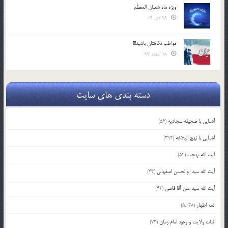
ویژه ماه شعبان المعظّم
28 دی 04
مواظب نگاهتان باشید!!!
18 اسفند 93
دسته بندی های سایت
آشنایی با صحیفه سجادیه
(56)
آشنایی با نهج البلاغه
(392)
آیت الله بهجت
(54)
آیت الله سید ابوالحسن اصفهانی
(43)
آیت الله سید علی آقا قاضی
(42)
ائمه اطهار
(5,038)
اثبات ولایت و وجود امام زمان
(73)