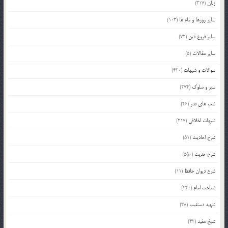
زنان
(317)
سایر روزها و ماه ها
(103)
سایر فروع دین
(72)
سایر مقالات
(5)
سوالات و شبهات
(420)
سیر و سلوک
(274)
شب های قدر
(46)
شبهات اخلاقی
(217)
شرح احادیث
(51)
شرح حدیث
(550)
شرح دیوان حافظ
(11)
شناخت امام
(440)
شهید دستغیب
(38)
شیخ مفید
(42)