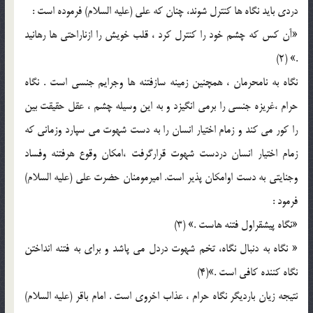
دردي بايد نگاه ها کنترل شوند، چنان که علي (عليه السلام) فرموده است :
«آن کس که چشم خود را کنترل کرد ، قلب خويش را ازناراحتي ها رهانيد
.» (2)
نگاه به نامحرمان ، همچنين زمينه سازفتنه ها وجرايم جنسي است . نگاه
حرام ،غريزه جنسي را برمي انگيزد و به اين وسيله چشم ، عقل حقيقت بين
را کور مي کند و زمام اختيار انسان را به دست شهوت مي سپارد وزماني که
زمام اختيار انسان دردست شهوت قرارگرفت ،امکان وقوع هرفتنه وفساد
وجنايتي به دست اوامکان پذير است. اميرمومنان حضرت علي (عليه السلام)
فرمود :
«نگاه پيشقراول فتنه هاست .» (3)
« نگاه به دنبال نگاه، تخم شهوت دردل مي پاشد و براي به فتنه انداختن
نگاه کننده کافي است .»(4)
نتيجه زيان بارديگر نگاه حرام ، عذاب اخروي است . امام باقر (عليه السلام)