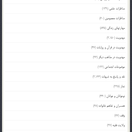
مناظرات علمی
(139)
مناظرات معصومین
(60)
مهارتهای زندگی
(845)
مهدویت
(2,150)
مهدویت در قرآن و روایات
(47)
مهدویت در مذاهب دیگر
(36)
موضوعات اجتماعی
(122)
نقد و پاسخ به شبهات
(2,166)
نماز
(225)
نوجوانان و جوانان
(440)
همسران و تفاهم خانواده
(68)
وقف
(77)
ولایت فقیه
(37)