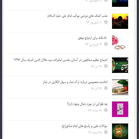
10 فروردین 94
جذب کمک های مردمی موکب امام علی علیه السلام
11 شهریور 96
50 نکته برای ازدواج موفق
16 فروردین 94
اجتماع عظیم صادقیون در آستان مقدس امامزاده سید جلال الدین اشرف سال 1396
29 تیر 96
احادیث معصومین درباره ترک نماز و سهل انگاری در نماز
29 آذر 95
چه نظراتی در مورد دجال وجود دارد؟
28 مرداد 94
سوالات طبی و پاسخ های امام صادق(ع)
28 اسفند 93