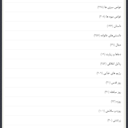
خواص سبزی ها
(228)
خواص میوه ها
(308)
داستان
(146)
دانستنی‌های خانواده
(357)
دجال
(29)
دعاها و زیارت
(19)
رذایل اخلاقی
(252)
رژیم های غذایی
(209)
روز قدس
(31)
روز مباهله
(41)
روزه
(93)
روزه و سلامتی
(101)
زرتشتی
(40)