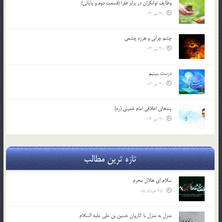
وظایف توانگران در برابر فقرا (قسمت دوم و پایانی)
30 تیر 03
چشم ‏چرانى و هرزه‏ چشمى
30 تیر 03
درست ببينيم
30 تیر 03
پندهاي اخلاقي امام خميني (ره)
30 تیر 03
تازه ترین مطالب
سلام ای هلال محرم
25 خرداد 05
منزل به منزل با کاروان حسین بن علی علیه السلام