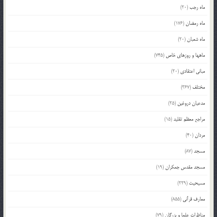
ماه رجب
(20)
ماه رمضان
(176)
ماه شعبان
(20)
ماهها و روزهای خاص
(745)
مبانی اعتقادی
(20)
مختلف
(367)
مدعیان دروغین
(25)
مراجع معظم تقلید
(15)
مردان
(40)
مسجد
(87)
مسجد مقدس جمکران
(19)
مسیحیت
(229)
معارف قرآنی
(855)
مناظرات علما و بزرگان
(79)