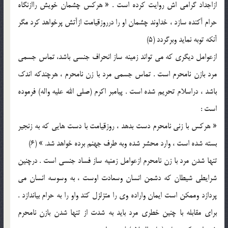
ازاجداد گرامي اش روايت کرده است . « هرکس چشمان خويش راازنگاه
حرام آکنده سازد ، خداوند چشمان او را درروزقيامت ازآتش پرخواهد کرد مگر
آنکه توبه نمايد وبرگردد (5)
ازعوامل ديگري که مي تواند زمينه ساز انحراف جنسي باشد، تماس جسمي
مرد بازن نامحرم است . تماس جسمي مرد با زن نامحرم ، هرچندکه اندک
باشد ، دراسلام تحريم شده است . پيامبر اکرم (صلي الله عليه واله) فرموده
است :
« هرکس با زني نامحرم دست بدهد ، روزقيامت با دست هايي که به زنجير
بسته شده است ، وارد محشر شده وبه طرف جهنم برده خواهد شد. » (6)
تنها شدن مرد با زن نامحرم ازعوامل زمنيه ساز فساد جنسي است . درچنين
شرايطي شيطان که دشمن انسان وسعادت اوست ، به وسوسه انسان مي
پردازد وممکن است ايمان واراده وي را متزلزل کند واو را به حرام بياندازد .
براي مقابله با چنين خطري مرد بايد به شدت از تنها شدن بازن نامحرم