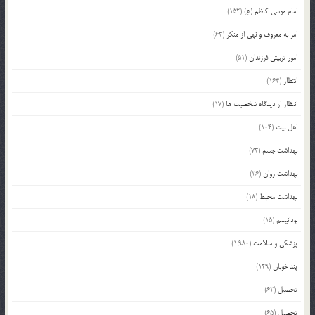
امام موسی کاظم (ع)
(152)
امر به معروف و نهی از منکر
(63)
امور تربیتی فرزندان
(51)
انتظار
(164)
انتظار از دیدگاه شخصیت ها
(17)
اهل بیت
(104)
بهداشت جسم
(73)
بهداشت روان
(26)
بهداشت محیط
(18)
بودائیسم
(15)
پزشکی و سلامت
(1,980)
پند خوبان
(129)
تحصیل
(62)
تحصیل
(65)