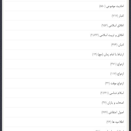
احادیث موضوعی
(550)
اخبار
(717)
اخلاق اسلامی
(956)
اخلاق و تربیت اسلامی
(2,836)
ادیان
(474)
ارتباط با امام زمان (عج)
(14)
ازدواج
(371)
ازدواج
(117)
ازدواج موقت
(32)
اسلام شناسی
(2,661)
اصحاب و یاران
(37)
اصول اعتقادی
(777)
اطلاعیه ها
(26)