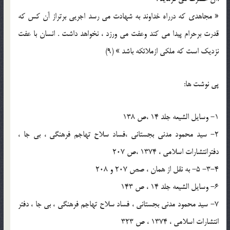
« مجاهدي که درراه خداوند به شهادت مي رسد اجريي برتراز آن کس که
قدرت برحرام پيدا مي کند وعفت مي ورزد ، نخواهد داشت . انسان با عفت
نزديک است که ملکي ازملائکه باشد » (9)
پی نوشت ها:
1- وسايل الشيعه جلد 14 ،ص 138
2- سيد محمود مدني بجستاني ،فساد سلاح تهاجم فرهنگي ، بي جا ،
دفترانتشارات اسلامي ، 1374 ،ص 207
3-4- 5- به نقل از همان ، صص 207 و 208
6- وسايل الشيعه جلد 14 ، ص 143
7- سيد محمود مدني بجستاني ، فساد سلاح تهاجم فرهنگي ، بي جا ، دفتر
انتشارات اسلامي ، 1374 ، ص 323