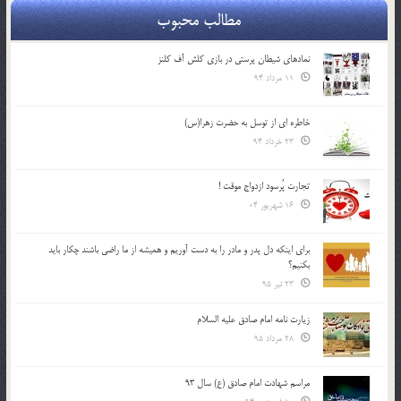
مطالب محبوب
نمادهای شیطان پرستی در بازی کلش آف کلنز
11 مرداد 94
خاطره ای از توسل به حضرت زهرا(س)
23 خرداد 94
تجارت پُرسود ازدواج موقت !
16 شهریور 04
براي اينكه دل پدر و مادر را به دست آوريم و هميشه از ما راضي باشند چكار بايد
بكنيم؟
23 تیر 95
زیارت نامه امام صادق علیه السلام
28 مرداد 95
مراسم شهادت امام صادق (ع) سال 93