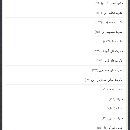
حضرت علی اکبر (ع)
(23)
حضرت فاطمه (س)
(530)
حضرت محمد (ص)
(613)
حضرت معصومه (س)
(45)
حکایت ها
(2,244)
حکایت های آموزنده
(749)
حکایت های قرآنی
(107)
حکایت های معصومین
(838)
حکومت جهانی امام زمان (عج)
(24)
خاندان عصمت
(15)
خانواده
(227)
خانواده
(2,682)
خانواده مهدوی
(22)
خواص خوراکی ها
(550)