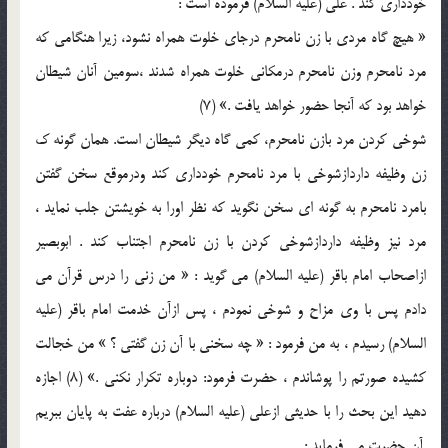
خودداري کند . علي (عليه السلام) فرموده است :
« هيچ گاه مردي با زن نامحرم درجاي خلوت همراه نشود، زيرا هنگامي که
مرد نامحرم وزن نامحرم درمکاني خلوت همراه شدند ،سومين آنان شيطان
خواهد بود که آنجا حضور خواهد يافت .» (7)
شوخي کردن مرد بازن نامحرم، کمي گاه ديگر شيطان است. همان گونه ک
زن وظيفه داردازشوخي با مرد نامحرم خودداري کند ودرموقع سخن گفتن
بامرد نامحرم به گونه اي سخن نگويد که نظر اورا به خويشتن جلب نمايد ،
مرد نيز وظيفه داردازشوخي کردن با زن نامحرم اجتناب کند . ابوبصير
ازاصحاب امام باقر (عليه السلام) مي گويد : « من زني را درس قرآن مي
دادم پس با وي مزاح و شوخي نمودم ، پس ازآن خدمت امام باقر (عليه
السلام) رسيدم ، به من فرمود : « چه سخني با آن زن گفتي ؟ » من خجالت
کشيده صورتم را پوشاندم ، حضرت فرمود: دوباره تکرار نکني .» (8) اجازه
دهيد اين بحث را با حديثي ازعلي (عليه السلام) درباره عفت به پايان ببريم
.آن حضرت مي فرمايد :