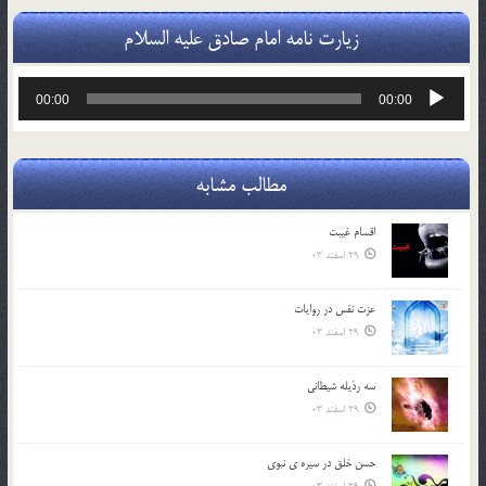
زیارت نامه امام صادق علیه السلام
پخش‌کننده
00:00
00:00
صوت
مطالب مشابه
اقسام غيبت
29 اسفند 03
عزت نفس در روايات
29 اسفند 03
سه رذیله شیطانی
29 اسفند 03
حسن خلق در سيره ي نبوي