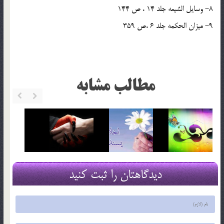
8- وسايل الشيعه جلد 14 ، ص 144
9- ميزان الحکمه جلد 6 ،ص 359
مطالب مشابه
دیدگاهتان را ثبت کنید