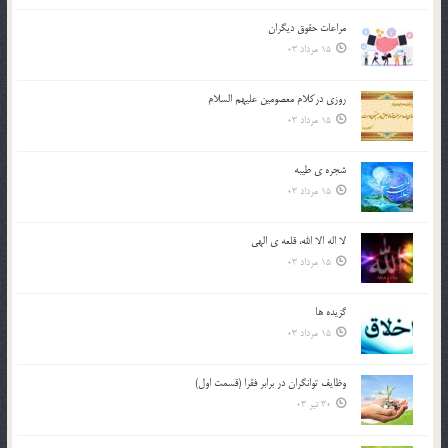
مراعات حقوق ديگران
15 مرداد 03
روزي دركلام معصومين عليهم السلام
15 مرداد 03
شجره ي طيبه
15 مرداد 03
لا اله الا الله، قلعه ي الهي
15 مرداد 03
گزيده ها
15 مرداد 03
وظایف توانگران در برابر فقرا (قسمت اول)
30 تیر 03