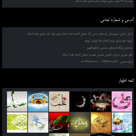
وعده ما 25 شوال سالروز شهادت امام صادق علیه السلام
آدرس و شماره تماس
استان کرمان ، شهرستان رفسنجان، حسن آباد صادق الائمه علیه السلام نوق، بلوار امام صادق علیه السلام
کوچه امام صادق علیه السلام (9) انتهای کوچه
ساختمان پایگاه فرهنگی مذهبی دارالصادقیون
دفتر شورای مرکزی انجمن محبین حضرت صادق الائمه علیه السلام
شماره تماس : 03434171563 – 09133928317
ائمه اطهار