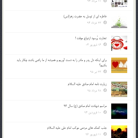
11 مرداد 94
خاطره ای از توسل به حضرت زهرا(س)
23 خرداد 94
تجارت پُرسود ازدواج موقت !
16 شهریور 04
براي اينكه دل پدر و مادر را به دست آوريم و هميشه از ما راضي باشند چكار بايد
بكنيم؟
23 تیر 95
زیارت نامه امام صادق علیه السلام
28 مرداد 95
مراسم شهادت امام صادق (ع) سال 93
10 فروردین 94
جذب کمک های مردمی موکب امام علی علیه السلام
11 شهریور 96