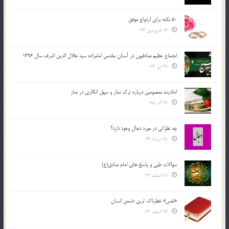
50 نکته برای ازدواج موفق
16 فروردین 94
اجتماع عظیم صادقیون در آستان مقدس امامزاده سید جلال الدین اشرف سال 1396
29 تیر 96
احادیث معصومین درباره ترک نماز و سهل انگاری در نماز
29 آذر 95
چه نظراتی در مورد دجال وجود دارد؟
28 مرداد 94
سوالات طبی و پاسخ های امام صادق(ع)
28 اسفند 93
«نفس» خطرناک ترین دشمن انسان
26 اسفند 93