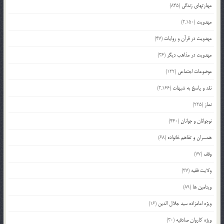
مهارتهای زندگی
(845)
مهدویت
(2,150)
مهدویت در قرآن و روایات
(47)
مهدویت در مذاهب دیگر
(36)
موضوعات اجتماعی
(122)
نقد و پاسخ به شبهات
(2,166)
نماز
(225)
نوجوانان و جوانان
(440)
همسران و تفاهم خانواده
(68)
وقف
(77)
ولایت فقیه
(37)
ویتامین ها
(89)
ویژه امامزاده سید جلال الدین
(16)
ویژه کاروان صادقیه
(30)