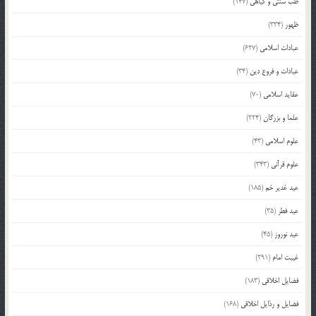
طب سنتی و گیاهی
(147)
ظهور
(334)
عبادات اسلامی
(627)
عبادات و فروع دین
(34)
عقاید اسلامی
(70)
علما و بزرگان
(224)
علوم اسلامی
(43)
علوم قرآنی
(343)
عید غدیر خم
(185)
عید فطر
(35)
عید نوروز
(45)
غیبت امام
(291)
فضایل اخلاقی
(183)
فضایل و رذایل اخلاقی
(168)