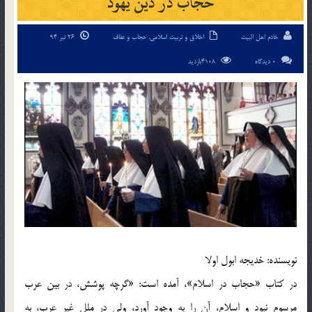
حجاب در دين يهود
خادم اهل البیت
اخلاق و تربیت اسلامی
,
حجاب و عفاف
26 تیر 94
0 دیدگاه
4108بازدید
نويسنده: خديجه ابول اولا
در كتاب «حجاب در اسلام»، آمده است: «گرچه پوشش، در بين عرب
مرسوم نبود و اسلام، آن را به ‌وجود آورد، ولي در ملل غير عرب، به