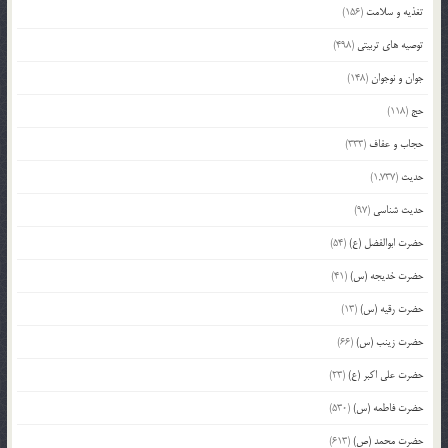
تغذیه و سلامت
(156)
توصیه های تربیتی
(498)
جوان و نوجوان
(148)
حج
(118)
حجاب و عفاف
(333)
حدیث
(1,737)
حدیث شناسی
(97)
حضرت ابوالفضل (ع)
(54)
حضرت خدیجه (س)
(41)
حضرت رقیه (س)
(13)
حضرت زینب (س)
(66)
حضرت علی اکبر (ع)
(23)
حضرت فاطمه (س)
(530)
حضرت محمد (ص)
(613)