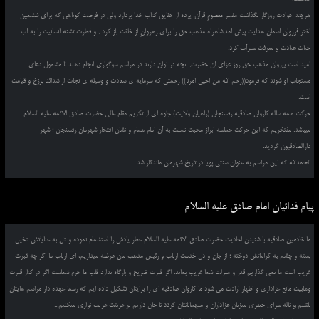
هرچند حوادث روزگار نگذاشت مفسّر معصومِ قرآن, پرده از حقایق کتاب خدا بردارد ولی در فرصت کوتاهی که برای ششمین
اختر فرزوان آسمان هدایت پیش آمد,شاهراه مذهب حق را برای رهروانِ از خلقت باز کرد , و فطرت تشنه انسانیت را به آب
حیات عبادت و معرفت سیرآب کرد.
امید است پیروان مذهب حق روز عزای آن حضرت, آنچه در توان دارند در مراسم سوگواری انجام دهند تا مشمول دعای
مستجاب او شوند که فرمود((رحم الله من احیی امرنا)) رحمتی که سرمایه ی سعادت و وسیله ی نجات از شدائد برزخ و قیامت
است.
حرکت همه ساله کاروان صادقیه رفسنجان (راهیان ولایت) جلوه ای از تکریم مقام عالی حضرت صادق الائمه علیه السلام
میباشد. مفتخریم که این حرکت حماسه ابراز محبت نسبت به آن امام همام و نشان افتخار شهرمان رفسنجان ؛ شهر
دارالصادقیون گردید.
الحمدالله که این مراسم به عنوان سنتی پویا در تاریخ شهرمان ماندگار شد.
پیام فدائیان امام صادق علیه السلام
ما خادمین صادقیه با شنیدن احادیث حضرت صادق الائمه علیه السلام عطر یادش را استشمام نموده و دل به عنایاتش دخیل
بسته و چشم به کراماتش دوخته ؛ از جان و دل خدمت ارباب و رئیس مذهب مان عرضه میداریم، ای ارباب ما اگر چه قبرت
غریب است ما نمی گذاریم قدر و منزلت شما غریب بماند. اگر قبرت ضریح و بارگاه ندارد قلب ما حرم شماست اگر در کنار قبرت
وهابیت مانع عزاداری و اظهار ارادت می شود ما کاروان صادقیه ای را برایتان تشکیل داده ایم که رسما عهده دار مراسم هایتان
باشیم و ناله سرای جعفری میزبان عزاداران و میهمانانتان گردد تا جان داریم بر غربتت غریب نوازی میکنیم...