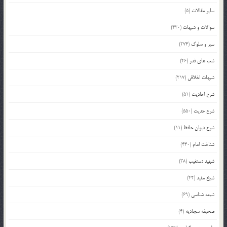
سایر مقالات
(5)
سوالات و شبهات
(420)
سیر و سلوک
(274)
شب های قدر
(46)
شبهات اخلاقی
(217)
شرح احادیث
(51)
شرح حدیث
(550)
شرح دیوان حافظ
(11)
شناخت امام
(440)
شهید دستغیب
(38)
شیخ مفید
(42)
شیعه شناسی
(69)
صحیفه سجادیه
(4)