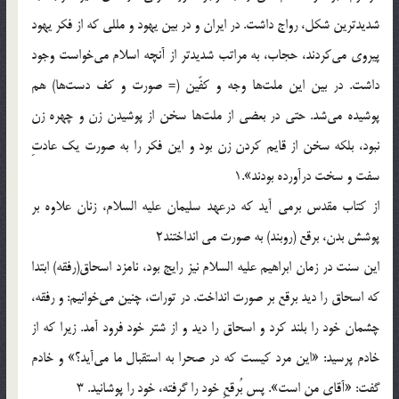
شديدترين شكل، رواج داشت. در ايران و در بين يهود و مللي كه از فكر يهود
پيروي مي‌كردند، حجاب، به مراتب شديدتر از آنچه اسلام مي‌خواست وجود
داشت. در بين اين ملت‌ها وجه و كفّين (= صورت و كف دست‌ها) هم
پوشيده مي‌شد. حتي در بعضي از ملت‌ها سخن از پوشيدن زن و چهره زن
نبود، بلكه سخن از قايم كردن زن بود و اين فكر را به صورت يك عادتِ
سفت و سخت درآورده بودند».1
از کتاب مقدس برمي آيد که درعهد سليمان عليه السلام، زنان علاوه بر
پوشش بدن، برقع (روبند) به صورت مي انداختند2
اين سنت در زمان ابراهيم عليه السلام نيز رايج بود، نامزد اسحاق(رفقه) ابتدا
که اسحاق را ديد برقع بر صورت انداخت. در تورات، چنين مي‌خوانيم: و رفقه،
چشمان خود را بلند كرد و اسحاق را ديد و از شتر خود فرود آمد. زيرا كه از
خادم پرسيد: «اين مرد كيست كه در صحرا به استقبال ما مي‌آيد؟» و خادم
گفت: «آقاي من است». پس بُرقعِ خود را گرفته، خود را پوشانيد. 3