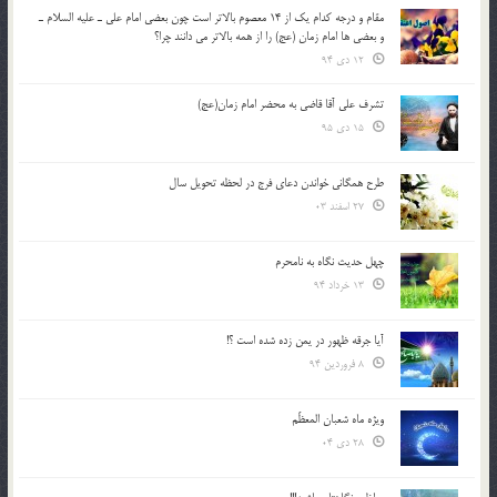
مقام و درجه كدام يك از 14 معصوم بالاتر است چون بعضي امام علي ـ عليه السلام ـ
و بعضي ها امام زمان (عج) را از همه بالاتر مي دانند چرا؟
12 دی 94
تشرف علي آقا قاضي به محضر امام زمان(عج)
15 دی 95
طرح همگانی خواندن دعای فرج در لحظه تحویل سال
27 اسفند 03
چهل حدیث نگاه به نامحرم
13 خرداد 94
آیا جرقه ظهور در یمن زده شده است ؟!
8 فروردین 94
ویژه ماه شعبان المعظّم
28 دی 04