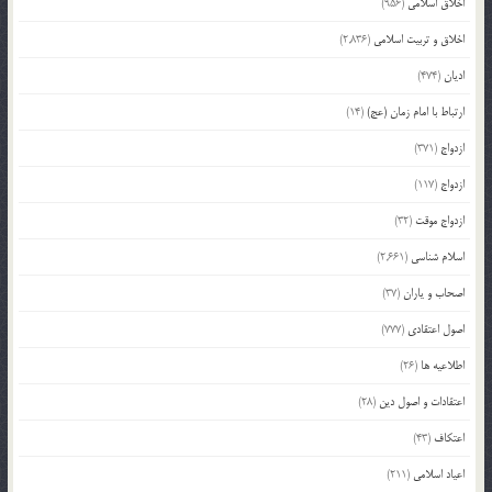
اخلاق اسلامی
(956)
اخلاق و تربیت اسلامی
(2,836)
ادیان
(474)
ارتباط با امام زمان (عج)
(14)
ازدواج
(371)
ازدواج
(117)
ازدواج موقت
(32)
اسلام شناسی
(2,661)
اصحاب و یاران
(37)
اصول اعتقادی
(777)
اطلاعیه ها
(26)
اعتقادات و اصول دین
(28)
اعتکاف
(43)
اعیاد اسلامی
(211)