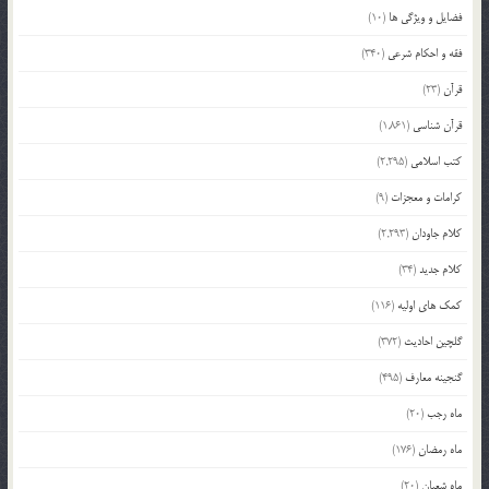
فضایل و ویژگی ها
(10)
فقه و احکام شرعی
(340)
قرآن
(23)
قرآن شناسی
(1,861)
کتب اسلامی
(2,295)
کرامات و معجزات
(9)
کلام جاودان
(2,293)
کلام جدید
(34)
کمک های اولیه
(116)
گلچین احادیث
(372)
گنجینه معارف
(495)
ماه رجب
(20)
ماه رمضان
(176)
ماه شعبان
(20)