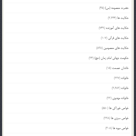
حضرت معصومه (س)
(45)
حکایت ها
(2,244)
حکایت های آموزنده
(749)
حکایت های قرآنی
(107)
حکایت های معصومین
(838)
حکومت جهانی امام زمان (عج)
(24)
خاندان عصمت
(15)
خانواده
(227)
خانواده
(2,682)
خانواده مهدوی
(22)
خواص خوراکی ها
(550)
خواص سبزی ها
(228)
خواص میوه ها
(308)