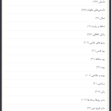
داستان
(146)
دانستنی‌های خانواده
(357)
دجال
(29)
دعاها و زیارت
(19)
رذایل اخلاقی
(252)
رژیم های غذایی
(209)
روز قدس
(31)
روز مباهله
(41)
روزه
(93)
روزه و سلامتی
(101)
زرتشتی
(40)
زنان
(317)
سایر روزها و ماه ها
(103)
سایر فروع دین
(72)