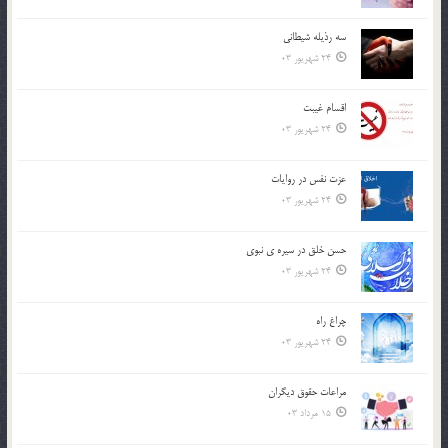
سه رذیله شیطانی
24 شهریور 03
اقسام غيبت
24 شهریور 03
عزت نفس در روايات
24 شهریور 03
حسن خلق در سيره ي نبوي
24 شهریور 03
چراغ راه
24 شهریور 03
مراعات حقوق ديگران
15 مرداد 03