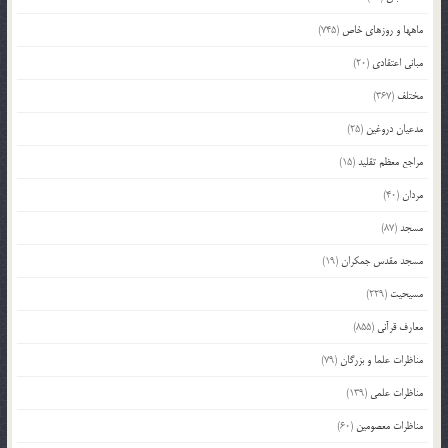
ماهها و روزهای خاص
(745)
مبانی اعتقادی
(20)
مختلف
(367)
مدعیان دروغین
(25)
مراجع معظم تقلید
(15)
مردان
(40)
مسجد
(87)
مسجد مقدس جمکران
(19)
مسیحیت
(229)
معارف قرآنی
(855)
مناظرات علما و بزرگان
(79)
مناظرات علمی
(139)
مناظرات معصومین
(60)