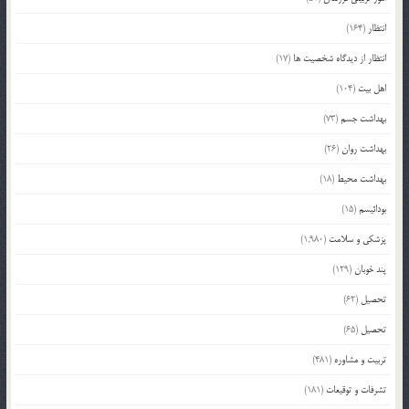
انتظار
(164)
انتظار از دیدگاه شخصیت ها
(17)
اهل بیت
(104)
بهداشت جسم
(73)
بهداشت روان
(26)
بهداشت محیط
(18)
بودائیسم
(15)
پزشکی و سلامت
(1,980)
پند خوبان
(129)
تحصیل
(62)
تحصیل
(65)
تربیت و مشاوره
(481)
تشرفات و توقیعات
(181)