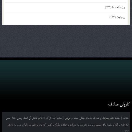
ویژه نامه ها
(135)
یهودیت
(194)
کاروان صادقیه
هدف از خلقت عالم معرفت و عبادت خداوند متعال است, و غرض از بعثت انبیاء از آدم تا خاتم تحقق آن است, رسول خدا (صلی
الله علیه و آله و سلم) برای تعلیم و تربیت بشریّت به معرفت و عبادت ,قرآن و کسی که نزد او علم تمام قرآن است به یادگار
گذاشت.