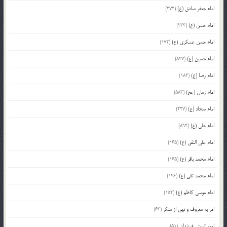
امام جعفر صادق (ع)
(372)
امام حسن (ع)
(233)
امام حسن عسکری (ع)
(172)
امام حسین (ع)
(847)
امام رضا (ع)
(182)
امام زمان (عج)
(583)
امام سجاد (ع)
(227)
امام علی (ع)
(894)
امام علی النقی (ع)
(165)
امام محمد باقر (ع)
(165)
امام محمد تقی (ع)
(146)
امام موسی کاظم (ع)
(152)
امر به معروف و نهی از منکر
(63)
امور تربیتی فرزندان
(51)