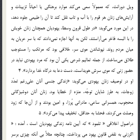
ويل دورانت، كه معمولاً سعي مي‌كند موارد برهنگي يا احياناً تزيينات و
آرايش‌هاي زنان هر قوم را با آب و تاب نقل كند تا آن را طبيعي جلوه دهد،
در اين مورد مي‌گويد: «در طول قرون وسطا، يهوديان همچنان زنان خويش
را با البسه فاخر مي‌آراستند، لكن به آنها اجازه نمي‌دادند كه با سر عريان به
ميان مردم روند. نپوشاندن موي سر، خلافي بود كه مرتكب را مستوجب
طلاق مي‌ساخت. از جمله تعاليم شرعي يكي آن بود كه مرد يهودي نبايد در
حضور زني كه موي سرش هويداست، دست دعا به درگاه خدا بردارد». 4
او در توصيف زنان يهودي مي‌گويد: «زندگي جنسي آنان علي‌رغم تعدّد
زوجات، به طرز شايان توجّه، منزه از خطايا بود. زنان آنان دوشيزگاني
محجوب، همسراني ساعي، مادراني پُرزا، و امين بودند و از آن‌جا كه زود
وصلت مي‌كردند، فحشا به حداقل، تخفيف پيدا مي‌كرد». 5
دراصول اخلاقي « تلمود » که آيين نامه زندگي يهوديان است ، آمده : «
اگرزني به نقض قانون يهود مي پرداخت، چنانچه مثلاً بي آنکه چيزي برسر