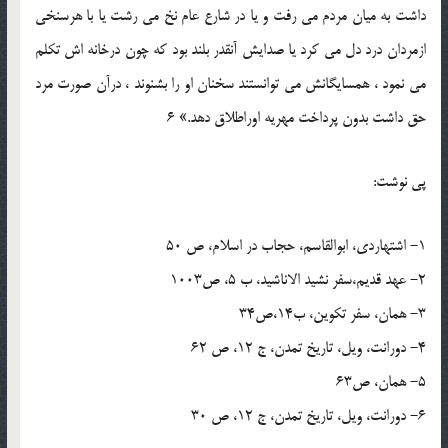
داشت به ميان مردم مي رفت و يا در شارع عام نخ مي رشت يا با هرسنخي
ازمردان درد دل مي کرد يا صدايش آنقدر بلند بود که چون درخانه اش تکلم
مي نمود ، همسايگانش مي توانستند سخنان او را بشنوند ، درآن صورت مرد
حق داشت بدون پرداخت مهريه اوراطلاق دهد.» 6
پي نوشت:
1- اشتهاردي، ابوالقاسم، حجاب در اسلام، ص 50
2- عهد قديم،سفر نشيد الاناشيد، ب 5، ص1003
3- همان، سفر تکوين، ب14،ص34
4- دورانت، ويل، تاريخ تمدن، ج 12، ص 62
5- همان، ص63
6- دورانت، ويل، تاريخ تمدن، ج 12، ص 30