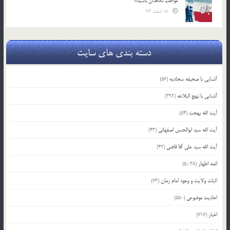
مواظب نگاهتان باشید!!!
18 اسفند 93
دسته بندی های سایت
آشنایی با صحیفه سجادیه
(56)
آشنایی با نهج البلاغه
(392)
آیت الله بهجت
(54)
آیت الله سید ابوالحسن اصفهانی
(43)
آیت الله سید علی آقا قاضی
(42)
ائمه اطهار
(5,038)
اثبات ولایت و وجود امام زمان
(73)
احادیث موضوعی
(550)
اخبار
(717)