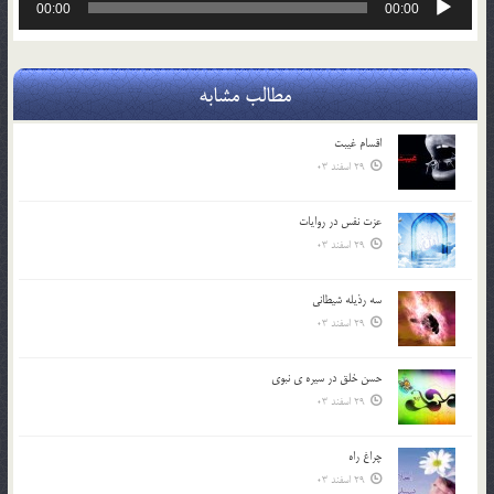
00:00
00:00
صوت
مطالب مشابه
اقسام غيبت
29 اسفند 03
عزت نفس در روايات
29 اسفند 03
سه رذیله شیطانی
29 اسفند 03
حسن خلق در سيره ي نبوي
29 اسفند 03
چراغ راه
29 اسفند 03