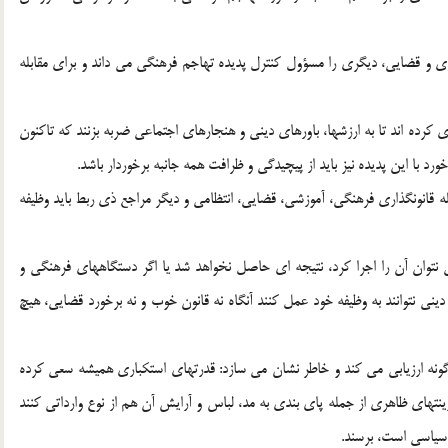
ي و قضايي، ديگري را مسؤول كنترل پديده تهاجم فرهنگي مي داند و براي مقابله
 كرده اند تا به ارزشها، باورهاي ديني و هنجارهاي اجتماعي ضربه بزنند كه تاكنون
رد با اين پديده نيز بايد از پيچيدگي و ظرافت همه جانبه برخوردار باشد.
 قانونگذاري فرهنگي، آموزشي، قضايي، انتظامي و ديگر مراجع ذي ربط بايد وظيفه
ي نتوان آن را اجرا كرد، نتيجه اي حاصل نخواهد شد يا اگر دستگاههاي فرهنگي و
ني نتوانند به وظيفه خود عمل كنند آنگاه نه قانون خوب و نه برخورد قضايي، هيچ
گونه ارزيابي مي كند و خاطر نشان مي سازد: قدرتهاي استكباري هميشه سعي كرده
زينتهاي ظاهري از جمله پاي بندي به مد، لباس و آرايش آن هم از نوع وارداتي كنند
 سياسي است، برسند.