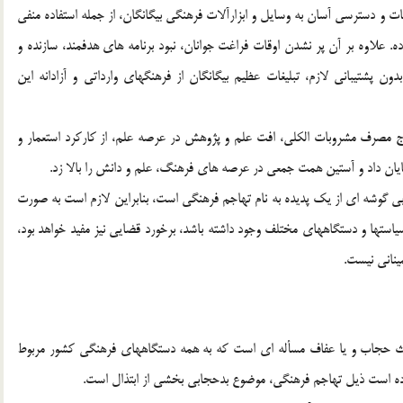
ت و دسترسي آسان به وسايل و ابزارآلات فرهنگي بيگانگان، از جمله استفاده منفي
ده. علاوه بر آن پر نشدن اوقات فراغت جوانان، نبود برنامه هاي هدفمند، سازنده و
بدون پشتيباني لازم، تبليغات عظيم بيگانگان از فرهنگهاي وارداتي و آزادانه اين
رواج مصرف مشروبات الكلي، افت علم و پژوهش در عرصه علم، از كاركرد استعمار و
ايان داد و آستين همت جمعي در عرصه هاي فرهنگ، علم و دانش را بالا زد.
ي گوشه اي از يك پديده به نام تهاجم فرهنگي است، بنابراين لازم است به صورت
سياستها و دستگاههاي مختلف وجود داشته باشد، برخورد قضايي نيز مفيد خواهد بود،
يناني نيست.
حث حجاب و يا عفاف مسأله اي است كه به همه دستگاههاي فرهنگي كشور مربوط
ده است ذيل تهاجم فرهنگي، موضوع بدحجابي بخشي از ابتذال است.