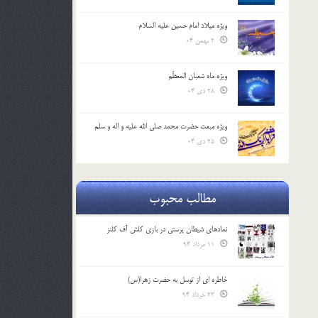
ویژه میلاد امام حسین علیه السلام
2 بهمن 04
ویژه ماه شعبان المعظّم
28 دی 04
ویژه مبعث حضرت محمد صلی الله علیه و اله و سلم
25 دی 04
مطالب محبوب
نمادهای شیطان پرستی در بازی کلش آف کلنز
11 مرداد 94
خاطره ای از توسل به حضرت زهرا(س)
23 خرداد 94