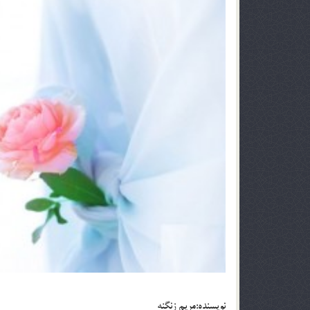
نويسنده:مريم زنگنه