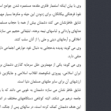
وي با بيان اينكه استعمار فكري مقدمه مستعمره شدن جوامع ا
نفوذ فرهنگي بيگانگان، براي زدودن اين حيله و مكرها بسيار مه
شايق خاطرنشان مي كند: دشمنان بيش از همه با حجاب مسلمانا
مدلهاي وارداتي و لباسهاي نيمه برهنه، تبليغاتي حجيم مي سازن
اخلاقي و آرمانهاي ديني و ملي را از آنان سلب كنند.
وي مي گويد: پديده بدحجابي به دنبال خود عوارض اجتماعي دارد ك
منفي دارد.
وي مي گويد: يكي از مهمترين علل سرمايه گذاري دشمنان براي
ايران اسلامي، پيروزي شكوهمند انقلاب اسلامي و جايگزين ش
ارزشهاي آن براي ساير ملتهاي مسلمان دنيا است.
شايق خاطر نشان مي سازد: دشمنان به خوبي مي دانند كه با 
جامعه درهم مي شكند. البته كوتاهي دستگاههاي مختلف در انجام
اين هدف دشمنان كمك كرده است، در سالهاي پس از جنگ، اين پ