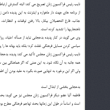
نايب رئيس فراكسيون زنان تصريح مي كند: البته گسترش ارتباطا
از برنامه هاي جهت دار ماهواره و اينترنت به اين پديده دامن ز
جذاب، فارغ التحصيلان بيكار، بالا رفتن توقعات و انتظارات، 
ناهنجاريها را تشديد كرده است.
وي مي گويد: در كنار پديده بدحجابي نبايد از مسأله اعتياد، 
سياسي كردن مسايل فرهنگي غفلت كرد؛ بلكه بايد بهانه ها را پ
نايب رئيس فراكسيون زنان مجلس تأكيد مي كند: پديده بدحجاب
همه جانبه به آن نگاه شود. به اين معني كه اگر هماهنگي بين 
ولي اگر اين برخورد به تنهايي صورت بگيرد به مفيد بودن آن اطم
بدحجابي بخشي از ابتذال است
فاطمه آليا عضو ديگر فراكسيون زنان مجلس نيز مي گويد: ب
است و اساساً در طول اين زمانها بحث تهاجم فرهنگي مطرح بو