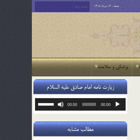
جمعه , 16 مرداد 1405
پزشکی و سلامت
زیارت نامه امام صادق علیه السلام
پخش‌کننده
برای
00:00
00:00
صوت
افزایش
یا
کاهش
صدا
مطالب مشابه
از
کلیدهای