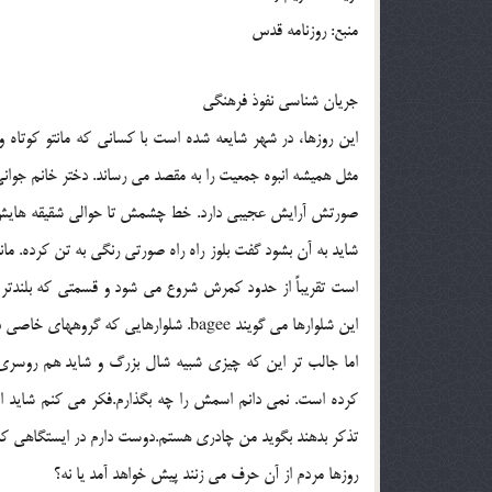
منبع: روزنامه قدس
جريان شناسي نفوذ فرهنگي
اين روزها، در شهر شايعه شده است با كساني كه مانتو كوتاه
مثل هميشه انبوه جمعيت را به مقصد مي رساند. دختر خانم جواني
صورتش آرايش عجيبي دارد. خط چشمش تا حوالي شقيقه هايش امت
شايد به آن بشود گفت بلوز راه راه صورتي رنگي به تن كرده. م
است تقريباً از حدود كمرش شروع مي شود و قسمتي كه بلندتر
اين شلوارها مي گويند bagee. شلوارهايي كه گروههاي خاصي در آمريكا مي پوشند.
اما جالب تر اين كه چيزي شبيه شال بزرگ و شايد هم روسري
كرده است. نمي دانم اسمش را چه بگذارم.فكر مي كنم شايد اي
تذكر بدهند بگويد من چادري هستم.دوست دارم در ايستگاهي كه او
روزها مردم از آن حرف مي زنند پيش خواهد آمد يا نه؟