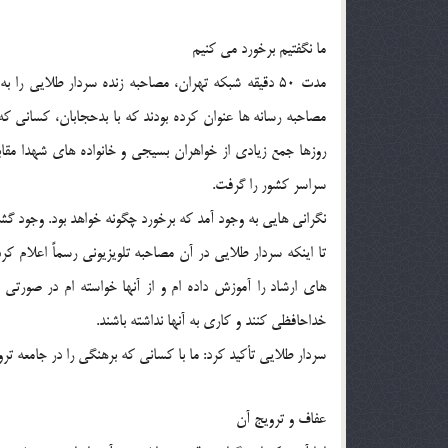
ما نگفتيم برخورد مي كنيم
مدت 50 دقيقه شبكه تهران، مصاحبه زنده سردار طلايي ر
مصاحبه رسانه ها عنوان كرده بودند كه با بدحجابان، كساني ك
روزها جمع زيادي از خواهران بسيجي و خانواده هاي شهدا مقابل
سراسر كشور را گرفت.
نگراني هايي به وجود آمد كه برخورد چگونه خواهد بود. وجود گش
تا اينكه سردار طلايي در آن مصاحبه تلويزيوني رسماً اعلام ك
هاي ارشاد را آموزش داده ام و از آنها خواسته ام در صورتي 
خداحافظي كنند و كاري به آنها نداشته باشند.
سردار طلايي تأكيد كرد: ما با كساني كه برهنگي را در جامعه تر
عفاف و ترويج آن