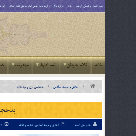
بِسْمِ اللَّـهِ الرَّحْمَـٰنِ الرَّحِيمِ
خانه
درباره ما
زیارت نامه خاص امام صادق علیه السلام
فراخو
خانه
کلام جاودان
ائمه اطهار
مهدویت
حد
اخلاق و تربیت اسلامی
بدحجابي، زن و مرد ندارد
بدحجاب
خادم اهل البیت
اخلاق و تربیت اسلامی
,
حجاب و عفاف
29 تیر 94