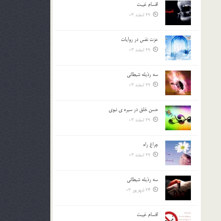
اقسام غيبت
بالا
29 اسفند 03
و
پایین
استفاده
عزت نفس در روايات
کنید.
29 اسفند 03
سه رذیله شیطانی
29 اسفند 03
حسن خلق در سيره ي نبوي
29 اسفند 03
چراغ راه
29 اسفند 03
سه رذیله شیطانی
24 شهریور 03
اقسام غيبت