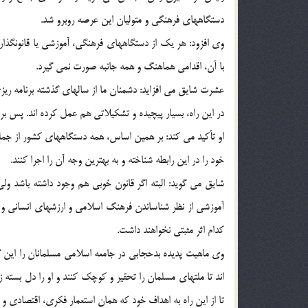
دستگاههاي فرهنگي و متوليان اين عرصه روبرو شد.
وي افزود: هر يك از دستگاههاي فرهنگي، آموزشي يا قانونگذار
با آن، اقدامي هماهنگ و همه جانبه صورت نمي گيرد.
عشرت شايق مي افزايد: دشمنان ما از سالهاي گذشته برنامه ريزي
در اين راه، بسيار پيچيده و تشكيلاتي هم عمل كرده اند. پس برخو
او تأكيد مي كند: بر همين اساس، همه دستگاههاي كشور از جمله
خود را در اين رابطه شناخته و به بهترين وجه آن را اجرا كنند.
شايق مي گويد: البته اگر قانون خوبي هم وجود داشته باشد ول
آموزشي از نظر شناساندن فرهنگ اسلامي و ارزشهاي انساني و دي
كدام اثر مثبتي نخواهند داشت.
وي ماهيت پديده بدحجابي در جامعه اسلامي مسلمانان را اين 
اند تا ملتهاي مسلمان را تحقير و كوچك كنند و او را دل بسته 
تا از اين راه به اهداف خود كه همان استعمار فكري، اقتصادي و