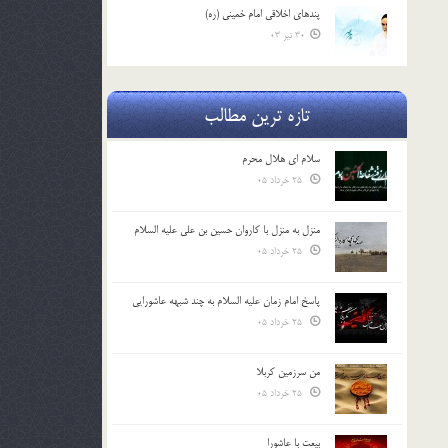
پندهاي اخلاقي امام خميني (ره)
30 تیر 03
تازه ترین مطالب
سلام ای هلال محرم
25 خرداد 05
منزل به منزل با کاروان حسین بن علی علیه السلام
25 خرداد 05
پاسخ امام زمان علیه السلام به چند شبهه عاشورایی
25 خرداد 05
من سرزمین کربلا
25 خرداد 05
بیعت با عاشورا