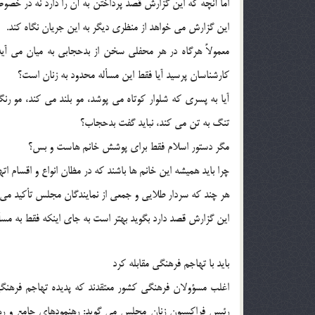
اما آنچه كه اين گزارش قصد پرداختن به آن را دارد نه در خصو
اين گزارش مي خواهد از منظري ديگر به اين جريان نگاه كند.
معمولاً هرگاه در هر محفلي سخن از بدحجابي به ميان مي آيد 
كارشناسان پرسيد آيا فقط اين مسأله محدود به زنان است؟
آيا به پسري كه شلوار كوتاه مي پوشد، مو بلند مي كند، مو رنگ
تنگ به تن مي كند، نبايد گفت بدحجاب؟
مگر دستور اسلام فقط براي پوشش خانم هاست و بس؟
چرا بايد هميشه اين خانم ها باشند كه در مظان انواع و اقسام اته
هر چند كه سردار طلايي و جمعي از نمايندگان مجلس تأكيد مي 
اين گزارش قصد دارد بگويد بهتر است به جاي اينكه فقط به مسأل
بايد با تهاجم فرهنگي مقابله كرد
اغلب مسؤولان فرهنگي كشور معتقدند كه پديده تهاجم فرهنگي
رئيس فراكسيون زنان مجلس مي گويد: رهنمودهاي جامع و ره