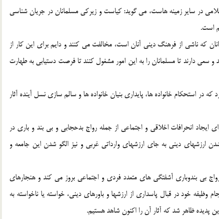
سلامي در ساير زمينه هاست، مي گويد: كياست و زيركي مسلمانان در جريان شناسي
م است.
ن كه ناشي از فرهنگ ديني آنان است، مخالفت مي كنند و دايم براي اين كار از
د و سعي دارند تا مسلمانان را به اين امور مشغول كنند تا فرصت دستيابي به طهارت
ه در استحكام خانواده ها، پايداري بنيان خانواده ها و سالم سازي نسل آينده آثار
 ايجاد انحرافات اخلاقي و اجتماعي از جمله رواج بدحجابي و بي بند و باري در
دن ارزشهاي ديني به جاي ارزشهاي وارداتي غربي و نيز الگو شدن اين جامعه و
رواج بي بندوباري آشفتگي هاي متعدد فردي و اجتماعي بروز مي كند و هنجارهاي
 وظيفه خود در قبال پاسداري از ارزشها و باورهاي ديني، خواسته يا ناخواسته به
ديده ظاهر شد كه آثار آن را اكنون شاهد هستيم.