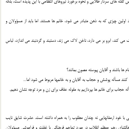
ص گفته هاي سردار طلايي و نحوه برخورد نيروهاي انتظامي با اين پديده است، بلكه
اولين چيزي كه به ذهن متبادر مي شود، خانم ها هستند. اما بايد از مسؤولان و
 مي كند، ابرو بر مي دارد، ناخن لاك مي زند، دستبند و گردنبند مي اندازد، لباس
ام ها باشند و آقايان پيوسته مصون بمانند؟
كنند مسأله پوشش و حجاب به آقايان و به خانمها مربوط مي شود اما…
ه حجاب براي خانم ها بپردازيم به مقوله عفاف براي زن و مرد توجه نشان دهيم.
 با خود ارمغانهايي نه چندان مطلوب را به همراه داشته است. عشرت شايق نايب
گشاي رهبر معظم انقلاب در مورد تهاجم فرهنگي با غفلت و فراموشي مسؤولان