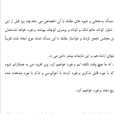
ا به مسأله بدحجابي و شيوه هاي مقابله با آن اختصاص مي دهد.چند روز قبل از اين
ه شلوار كوتاه، مانتو تنگ و كوتاه و روسري كوچك بپوشند برخورد خواهد شد.همان
 مجلس تجمع كردند و خواستار مقابله با اين مسأله شدند موج ايجاد شده تقريباً
تهاي ارشاد هم بر اين شايعات بيشتر دامن مي زد.
رد كه ما هيچ وقت نگفته ايم برخورد خواهيم كرد. وي افزود: من به همكارانم شيوه
كه با مورد قابل تذكري برخورد كردند با احوالپرسي و تذكر با مورد مشاهده شده
ويج دهند برخورد خواهيم كرد.