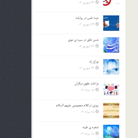
24 شهریور 03
عزت نفس در روايات
24 شهریور 03
حسن خلق در سيره ي نبوي
24 شهریور 03
چراغ راه
24 شهریور 03
مراعات حقوق ديگران
15 مرداد 03
روزي دركلام معصومين عليهم السلام
15 مرداد 03
شجره ي طيبه
15 مرداد 03