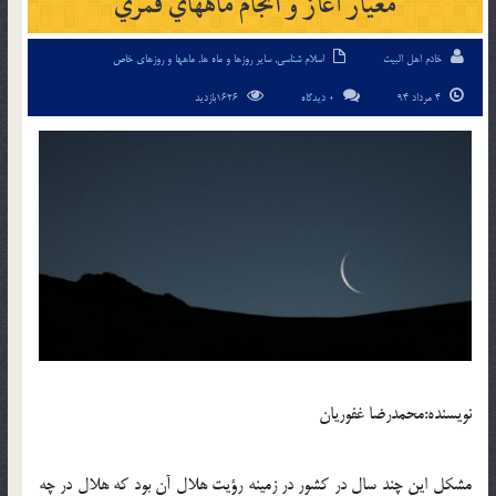
معيار آغاز و انجام ماههاي قمري
خادم اهل البیت
اسلام شناسی
,
سایر روزها و ماه ها
,
ماهها و روزهای خاص
4 مرداد 94
0 دیدگاه
1626بازدید
نويسنده:محمدرضا غفوريان
مشكل اين چند سال در كشور در زمينه رؤيت هلال آن بود كه هلال در چه