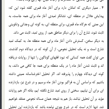
4 . معيار ديگري كه امكان دارد براي آغاز ماه قمري گفته شود اين كه:
پيدايش هلال در منطقه اي، نشانگر تعبدي آغاز ماه براي همه جاست، به
اين معني كه هرگاه ماه قمري، براي منطقه اي، به گونه اي وجداني وتكويني
ثابت شود، شارع آن را براي ديگر مناطق هم، از روي تعبد، ثابت مي داند.
به ديگر سخن، گسترش دادن آغاز ماه براي همه منطقه ها، به كمك تعبد
شارع است و نه يك تحليل نجومي، از آن گونه كه در ديدگاه دوم گذشت.
مي توان گفت همه كساني كه نبود افقهاي گوناگون را تنها از روايات دريافته
اند و ثابت شدن آغاز ماه را در يك منطقه براي همه جا كافي مي دانند، به
گونه اي ديدگاه چهارم را پذيرفته اند. اگر تحليل اخترشناسانه معيني داشته
باشيم كه براساس آن به فراگير بودن آغاز ماه برسيم و در شرع نيز، بازدارنده
اي براي آن نيابيم، سخني از روي تعبد شارع نگفته ايم، بلكه اگر هم روايات
مؤيد بر آن تحليل نباشد، باز هم به نتيجه همان مساله نجومي معتقد خواهيم
شد. تنها لازم است كه در شرع چيزي نيامده باشد كه بازدارنده اين تحليل