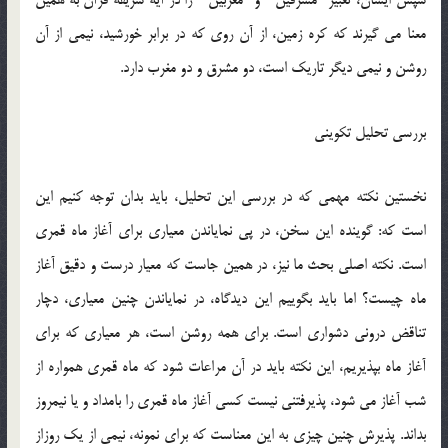
سپس ايشان، تعبير “مشرقين ” و “مغربين ” را در آيه شريفه قرآن به همين
معنا مي گيرند كه كره زمين، از آن روي كه در برابر خورشيد، نيمي از آن
روشن و نيمي ديگر تاريك است، دو مشرق و دو مغرب دارد.
بررسي تحليل تكويني
نخستين نكته مهمي كه در بررسي اين تحليل، بايد بدان توجه كنيم اين
است كه: گوينده اين سخن، در پي نماياندن معياري براي آغاز ماه قمري
است. نكته اصلي بحث ما نيز، در همين جاست كه معيار درست و دقيق آغاز
ماه چيست؟ اما بايد بگوييم اين ديدگاه، در نماياندن چنين معياري، دچار
تناقض دروني دشواري است. براي همه روشن است، هر معياري كه براي
آغاز ماه بپذيريم، اين نكته بايد در آن مراعات شود كه ماه قمري همواره از
شب آغاز مي شود، پذيرفتني نيست كسي آغاز ماه قمري را بامداد و يا نيمروز
بداند. پذيرش چنين چيزي به اين معناست كه براي نمونه، نيمي از يك روزاز