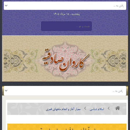
پنجشنبه , 15 مرداد 1405
اسلام شناسی
معيار آغاز و انجام ماههاي قمري