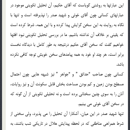
اين عبارتها به روشني گوياست كه آقاي حكيم، آن تحليل تكويني موجود در
عبارتهاي كساني چون آقاي خوئي و شهيد صدر را نپذيرفته است و تنها با
نگاه به روايت به اين سخن گرايش پيدا كرده و با اين همه، شرط كرده است
كه يقيني بر خلاف آن نداشته باشيم. ما در بررسي تحليل تكويني نبود افقها
خواهيم گفت كه سخن آقاي حكيم درنتيجه به طور كامل با ديدگاه نخست
برابر است، هر چند او خود به همه پيامدهاي سخن خويش توجه كافي نكرده
باشد.
كساني چون صاحب “حدائق ” و “جواهر ” نيز شبهه هايي چون احتمال
مسطح بودن زمين و كم بودن مساحت بخش قابل سكونت آن و نيز روايات،
آنان را به سوي چنين سخناني برده است و نه تحليلي تكويني از آن گونه كه
در سخن آقاي خوئي مي بينيم.
تنها شهيد صدر در اين ميان، آشكارا آن تحليل را مي پذيرد، ولي سخني از
شرط همراهي مناطقي كه در لحظه پيدايش هلال در تاريكي شب باشند، به