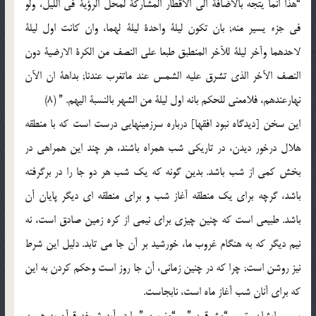
“هذا انما يتجه بالاضافة الي الاقطار المشاركة لمحل الرؤية في الليل، ولو
في جزء يسير منه; بان تكون ليلة واحدة ليلة لهما، وان كانت اول ليلة
لاحدهما وآخر ليلة للآخر المنطبق طبعا علي النصف من الكرة الارضية دون
النصف الآخر الذي تشرق عليه الشمس عند ماتغرب عندنا; بداهة ان الآن
نهارعندهم، فلامعني للحكم بانه اول ليلة من الشهر بالنسبة اليهم. ” (8)
اين سخن [ديدگاه نبود افقها] درباره سرزمينهايي درست است كه با منطقه
هلال درخور ديدن، در تاريكي شب همراه باشند، هر چند اين همراهي در
بخش كمي از شب باشد. بدين گونه كه يك شب هر دو جا را در برگرفته
باشد، گرچه براي يك منطقه آغاز شب و براي منطقه اي ديگر پايان آن
باشد. طبيعي است كه چنين چيزي براي نيمي از كره زمين صادق است، نه
نيم ديگر كه به هنگام غروب ما، خورشيد بر آن جا مي تابد. دليل اين شرط
نيز روشن است; چرا كه در چنين زماني، آن جا روز است وحكم كردن به اين
كه براي آنان شب آغاز ماه است، نابجاست.