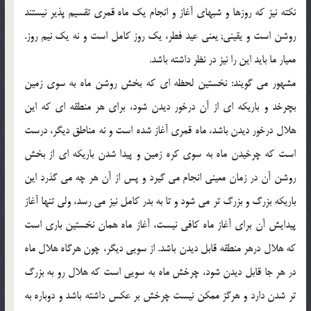
نكته نيز كه روزها و شبهاي آغاز و انجام يك ماه قمري تقسيم پذير نيستند
روشن است و يقيني; يعني عيد فطر، يك روز كامل است و نه يك نيم روز.
معيار ما بايد اين را نيز در نظر داشته باشد.
مشهور مي گويند: نخستين لحظه اي كه بخش روشن ماه به سوي زمين
بچرخد و باريكه اي از آن درخور ديدن شود، براي هر منطقه اي كه اين
هلال درخور ديدن باشد، ماه قمري آغاز شده است و نه مناطق ديگر، درست
است كه چرخيدن ماه به سوي كره زمين و پيدا شدن باريكه اي از بخش
روشن آن در زمان معيني انجام مي گيرد و پس از آن هر چه مي گذرد اين
باريكه بزرگ و بزرگ تر مي شود و تا به بدر كامل نيز مي رسد، ولي تنها آغاز
پيدايش آن براي آغاز ماه كافي نيست، آغاز ماه همان نخستين باري است
كه هلال درهر منطقه قابل ديدن باشد. از سويي ديگر، چون هرگاه هلال ماه
در هر جا قابل ديدن شود، چرخش ماه به سويي است كه هلال رو به بزرگ
تر شدن دارد و هرگز ممكن نيست چرخش بر عكس داشته باشد و دوباره به