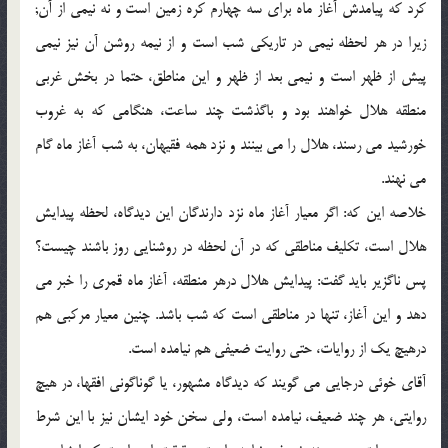
كرد كه پيامدش آغاز ماه براي سه چهارم كره زمين است و نه نيمي از آن;
زيرا در هر لحظه نيمي در تاريكي شب است و از نيمه روشن آن نيز نيمي
پيش از ظهر است و نيمي بعد از ظهر و اين مناطق، حتما در بخش غربي
منطقه هلال خواهند بود و باگذشت چند ساعت، هنگامي كه به غروب
خورشيد مي رسند، هلال را مي بينند و نزد همه فقيهان، به شب آغاز ماه گام
مي نهند.
خلاصه اين كه: اگر معيار آغاز ماه نزد دارندگان اين ديدگاه، لحظه پيدايش
هلال است، تكليف مناطقي كه در آن لحظه در روشنايي روز باشند چيست؟
پس ناگزير بايد گفت: پيدايش هلال درهر منطقه، آغاز ماه قمري را خبر مي
دهد و اين آغاز، تنها در مناطقي است كه شب باشد. چنين معيار مركبي هم
درهيچ يك از روايات، حتي روايت ضعيفي هم نيامده است.
آقاي خوئي درجايي مي گويند كه ديدگاه مشهور، يا گوناگوني افقها، در هيچ
روايتي، هر چند ضعيف، نيامده است، ولي سخن خود ايشان نيز با اين شرط