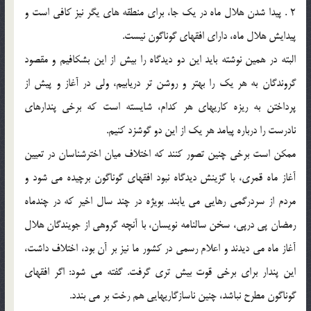
2 . پيدا شدن هلال ماه در يك جا، براي منطقه هاي يگر نيز كافي است و
پيدايش هلال ماه، داراي افقهاي گوناگون نيست.
البته در همين نوشته بايد اين دو ديدگاه را بيش از اين بشكافيم و مقصود
گروندگان به هر يك را بهتر و روشن تر دريابيم، ولي در آغاز و پيش از
پرداختن به ريزه كاريهاي هر كدام، شايسته است كه برخي پندارهاي
نادرست را درباره پيامد هر يك از اين دو گوشزد كنيم.
ممكن است برخي چنين تصور كنند كه اختلاف ميان اخترشناسان در تعيين
آغاز ماه قمري، با گزينش ديدگاه نبود افقهاي گوناگون برچيده مي شود و
مردم از سردرگمي رهايي مي يابند. بويژه در چند سال اخير كه در چندماه
رمضان پي درپي، سخن سالنامه نويسان، با آنچه گروهي از جويندگان هلال
آغاز ماه مي ديدند و اعلام رسمي در كشور ما نيز بر آن بود، اختلاف داشت،
اين پندار براي برخي قوت بيش تري گرفت. گفته مي شود: اگر افقهاي
گوناگون مطرح نباشد، چنين ناسازگاريهايي هم رخت بر مي بندد.