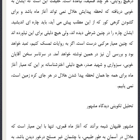
درهيچ روايتي، هر چند ضعيف، نيامده است. حقيقت اين است كه ايشان به
خوبي دريافته كه لحظه پيدايش هلال نمي تواند آغاز ماه باشد و براي
گشودن گرهي كور كه از اين مطلب پيش مي آيد، بايد چاره اي انديشيد.
ايشان چاره را در چنين شرطي ديده اند، ولي هيچ دليلي براي اين نياورده اند
كه چنين معيار مركبي درست است. اگر به روايات تمسك كنيم، تعبد خواهد
بود و بررسي آن نيز در همين نوشته خواهد آمد. در سرتاسر سخن آقايان
خويي، سبزواري و شهيد صدر، هيچ دليلي اخترشناسانه بر اين كه معيار آغاز
ماه براي همه جا همان لحظه پيدا شدن هلال در هر جاي كره زمين است،
نمي يابيم.
تحليل تكويني ديدگاه مشهور
مشهور فقيهان شيعه برآنند كه آغاز ماه قمري، تنها با اين معيار است كه
هلال در آسمان به طور طبيعي، با چشمان غير مسلح درخور ديدن باشد. به