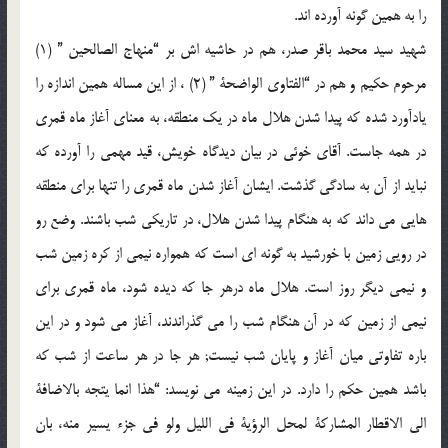
را به همين گونه آورده اند.
شهيد سيد محمد باقر صدر، هم در حاشيه اش بر “منهاج الصالحين ” (1)
مرحوم حكيم و هم در “الفتاوي الواضحة ” (2) ، از اين مساله همين اندازه را
يادآورد شده كه پيدا شدن هلال ماه در يك منطقه، به معناي آغاز ماه قمري
در همه جاست. آقاي خوئي در بيان ديدگاه خويش، قيد مهمي را آورده كه
نبايد از آن به سادگي گذشت. ايشان آغاز شدن ماه قمري را تنها براي منطقه
هايي مي داند كه به هنگام پيدا شدن هلال، در تاريكي شب باشند. وضع رو
در رويي زمين با خورشيد به گونه اي است كه همواره نيمي از كره زمين شب
و نيمي ديگر روز است. هلال ماه درهر جا كه ديده شود، ماه قمري براي
نيمي از زمين كه در آن هنگام شب را مي گذراندند، آغاز مي شود و در اين
باره تفاوتي ميان آغاز و پايان شب نيست; هر جا در هر ساعت از شب كه
باشد همين حكم را دارد. در اين زمينه مي نويسد: “هذا انما يتجه بالاضافة
الي الاقطار المشاركة لمحل الرؤية في الليل ولو في جزء يسير منه، بان