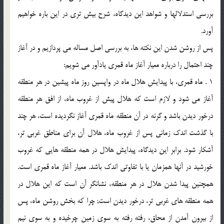
بررسي استدلالها و شواهد اين ديدگاه، شرح بيش تري در اين باره خواهيم
آورد.
پس از روشن شدن اين نكته ها، به بررسي اصل مساله مي پردازيم و در آغاز
چند احتمال را درباره معيار آغاز ماه قمري يادآور مي شويم:
1 . ماه قمري، با پيدايش هلال ماه در واپسين روز ماه پيشين در هر منطقه
آغاز مي شود و لازم است كه هلال پيش از غروب ماه، از افق هر منطقه
درخور ديدن باشد و گرنه در آن منطقه ماه قمري آغاز نگرديده است، هر چند
با گذشت اندك زماني پس از غروب ماه، هلال آن براي مناطق غربي تر،
آشكار شود. برابر اين ديدگاه، پيدايش هلال در همه منطقه هايي كه غروب
خورشيد در آنها همزمان يا با تفاوتي اندك باشد. معيار آغاز ماه قمري است.
همچنين پيدا شدن هلال در هر منطقه، نشانگر آن است كه اين هلال در
همه منطقه هاي غربي تر، درخور ديدن است; چرا كه بخش روشن ماه، پس
از بيرون آمدن از محاق، رفته رفته به سوي زمين چرخيده و به سوي نيم