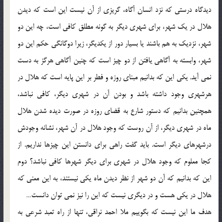
ديدگاه درستي كه نزد انسان آگاه، گريزي از آن نيست اين است كه ديدن
هلال در يك شهر، براي شهري ديگر به گونه مطلق كافي است، چه اين دو
شهر، نزديك به هم باشند يا بسيار دور از يكديگر، زيرا دوگانگي حكم اين دو
شهر، وابسته به آگاهي يافتن از دو چيز است كه چنين آگاهي هرگز به دست
نمي آيد. يكي اين كه بدانيم مبناي روزه و فطر بر اين پايه است كه هلال در
هرشهري وجود داشته باشد و بودن آن در شهري ديگر، كافي نباشد،
همچنين بدانيم كه دستور شارع به قضاي روزه در صورت ديده شدن هلال
ماه در شهري ديگر، از آن روست كه وجود هلال در آن شهر، نشانه وجودش
درشهرهاي ديگر است. بايد گفت راهي براي دانستن اين چيزها نداريم. از
كجا معلوم كه وجود هلال در شهري براي ديگر شهرها كافي نباشد؟ دوم
اين كه بدانيم كه آن دو شهر از نظر ديدن ماه يكي نيستند، به اين معني كه
هلال در يكي هست و در ديگري نيست كه اين را نيز نمي توان دانست…
هدف ما اين نيست كه بگوييم ملا احمد نراقي، تنها از راه تعبد شرعي به