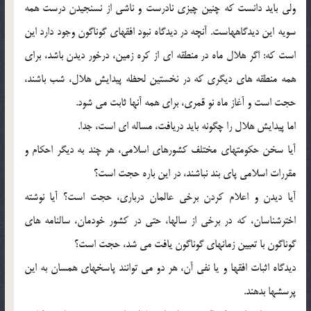
ولي بايد دانست كه چنين چيزي نادرست و ناشي از نسنجيدن درست همه
سويه اين ديدگاههاست. آنچه در ديدگاه نبود افقهاي گوناگون وجود دارد اين
است كه: اگر هلال ماه در منطقه اي از كره زمين، درخور ديدن باشد، براي
همه منطقه هاي ديگري كه در نخستين لحظه پيدايش هلال، شب باشند،
حجت است و آغاز ماه نو قمري، براي همه آنها ثابت مي شود.
اما پيدايش هلال را چگونه بايد دريافت، مساله اي است، جدا.
آيا سخن حكومتهاي مختلف كشورهاي اسلامي، هر چند به ديگر احكام و
مقررات اسلامي پاي بند نباشند، در اين باره حجت است؟
آيا ديدن و اعلام كردن برخي عالمان درباري، حجت است؟ آيا نوشته
اخترشناسان، كه در برخي از سالها، حتي در كشور خودمان، سالنامه هاي
گوناگون با تعيين زمانهاي گوناگون يافت مي شد، حجت است؟
ديدگاه اثبات افقها و يا نفي آن، هر دو مي توانند پاسخهاي همسان به اين
پرسشها بدهند.