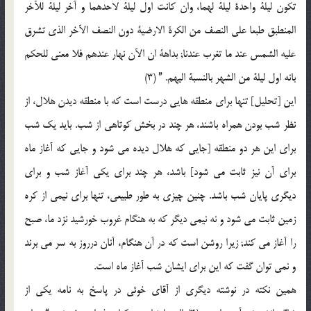
تكون ليلة واحدة ليلة لهما، وان كانت اول ليلة لاحدهما و آخر ليلة للآخر
المنطبق طبعا علي النصف من الكرة الارضية دون النصف الآخر الذي تشرق
عليه الشمس عند ما تغرب عندنا; بداهة ان الآن نهار عندهم فلا معني للحكم
بانه اول ليلة من الشهر بالنسبة اليهم. ” (3)
اين [تحليل] تنها براي منطقه هايي درست است كه با منطقه ديدن هلال، از
نظر شب بودن همراه باشند، هر چند در بخش كوتاهي از شب. بايد يك شب
براي اين هر دو منطقه [جايي كه هلال ديده مي شود و جايي كه آغاز ماه
براي آن نيز ثابت مي شود] باشد، هر چند براي يكي آغاز شب و براي
ديگري پايان شب باشد. چنين چيزي به طور طبيعي، تنها براي نيمي از كره
زمين ثابت مي شود و نه نيمي ديگر كه به هنگام غروب خورشيد نزد ما، صبح
را آغاز مي كند; زيرا روشن است كه در آن هنگام، آنان درروز به سر مي برند
و نمي توان گفت كه اين براي ايشان شب آغاز ماه است.
همين نكته در نوشته ديگري از آقاي خوئي در پاسخ به نامه يكي از