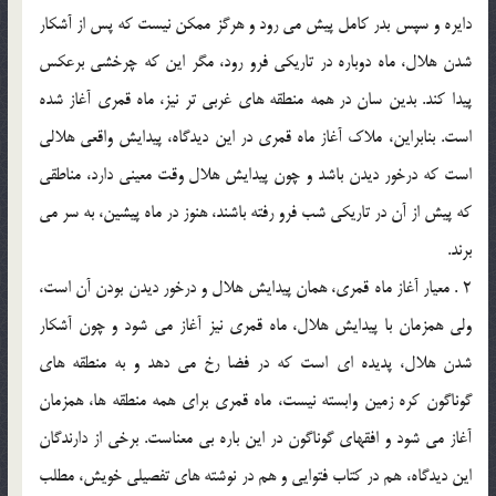
دايره و سپس بدر كامل پيش مي رود و هرگز ممكن نيست كه پس از آشكار
شدن هلال، ماه دوباره در تاريكي فرو رود، مگر اين كه چرخشي برعكس
پيدا كند. بدين سان در همه منطقه هاي غربي تر نيز، ماه قمري آغاز شده
است. بنابراين، ملاك آغاز ماه قمري در اين ديدگاه، پيدايش واقعي هلالي
است كه درخور ديدن باشد و چون پيدايش هلال وقت معيني دارد، مناطقي
كه پيش از آن در تاريكي شب فرو رفته باشند، هنوز در ماه پيشين، به سر مي
برند.
2 . معيار آغاز ماه قمري، همان پيدايش هلال و درخور ديدن بودن آن است،
ولي همزمان با پيدايش هلال، ماه قمري نيز آغاز مي شود و چون آشكار
شدن هلال، پديده اي است كه در فضا رخ مي دهد و به منطقه هاي
گوناگون كره زمين وابسته نيست، ماه قمري براي همه منطقه ها، همزمان
آغاز مي شود و افقهاي گوناگون در اين باره بي معناست. برخي از دارندگان
اين ديدگاه، هم در كتاب فتوايي و هم در نوشته هاي تفصيلي خويش، مطلب