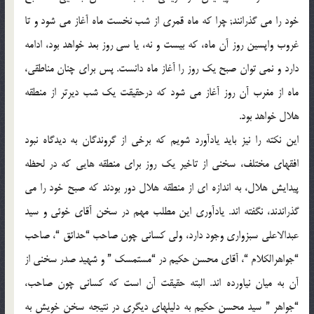
خود را مي گذرانند; چرا كه ماه قمري از شب نخست ماه آغاز مي شود و تا
غروب واپسين روز آن ماه، كه بيست و نه، يا سي روز بعد خواهد بود، ادامه
دارد و نمي توان صبح يك روز را آغاز ماه دانست. پس براي چنان مناطقي،
ماه از مغرب آن روز آغاز مي شود كه درحقيقت يك شب ديرتر از منطقه
هلال خواهد بود.
اين نكته را نيز بايد يادآورد شويم كه برخي از گروندگان به ديدگاه نبود
افقهاي مختلف، سخني از تاخير يك روز براي منطقه هايي كه در لحظه
پيدايش هلال، به اندازه اي از منطقه هلال دور بودند كه صبح خود را مي
گذراندند، نگفته اند. يادآوري اين مطلب مهم در سخن آقاي خوئي و سيد
عبدالاعلي سبزواري وجود دارد، ولي كساني چون صاحب “حدائق “، صاحب
“جواهرالكلام “، آقاي محسن حكيم در “مستمسك ” و شهيد صدر سخني از
آن به ميان نياورده اند. البته حقيقت آن است كه كساني چون صاحب،
“جواهر ” سيد محسن حكيم به دليلهاي ديگري در نتيجه سخن خويش به