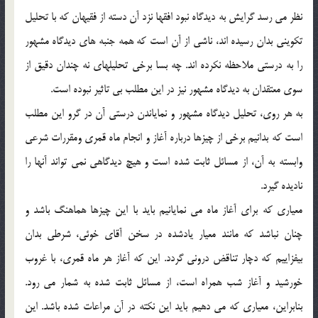
نظر مي رسد گرايش به ديدگاه نبود افقها نزد آن دسته از فقيهان كه با تحليل
تكويني بدان رسيده اند، ناشي از آن است كه همه جنبه هاي ديدگاه مشهور
را به درستي ملاحظه نكرده اند. چه بسا برخي تحليلهاي نه چندان دقيق از
سوي معتقدان به ديدگاه مشهور نيز در اين مطلب بي تاثير نبوده است.
به هر روي، تحليل ديدگاه مشهور و نماياندن درستي آن در گرو اين مطلب
است كه بدانيم برخي از چيزها درباره آغاز و انجام ماه قمري ومقررات شرعي
وابسته به آن، از مسائل ثابت شده است و هيچ ديدگاهي نمي تواند آنها را
ناديده گيرد.
معياري كه براي آغاز ماه مي نمايانيم بايد با اين چيزها هماهنگ باشد و
چنان نباشد كه مانند معيار يادشده در سخن آقاي خوئي، شرطي بدان
بيفزاييم كه دچار تناقض دروني گردد. اين كه آغاز هر ماه قمري، با غروب
خورشيد و آغاز شب همراه است، از مسائل ثابت شده به شمار مي رود.
بنابراين، معياري كه مي دهيم بايد اين نكته در آن مراعات شده باشد. اين