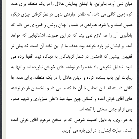
ميان نمي آورد. بنابراين، يا ايشان پيدايش هلال را در يك منطقه براي همه
كره زمين كافي مي داند، كه ظاهر عبارتش بدون در نظر گرفتن چيزي ديگر،
همين است و يا شرط همراهي در شب را چنان روشن و ضروري مي داند كه
يادآوري آن را هم لازم نمي بيند كه در اين صورت، اشكالهايي كه خواهد
آمد، بر ايشان نيز وارد خواهد بود. هدف ما از اين نكته آن است كه بيش تر
فقيهان پيشين كه نامشان در شمار گروندگان به ديدگاه نبود افقها برده مي
شود، تحليل تكويني ياد شده را در نوشته هاي خويش نياورده اند و تنها به
روايات اين باب بسنده كرده و ديدن هلال را در يك منطقه، براي همه جا
كافي دانسته اند. اين تحليل تا آن جا كه ما مي دانيم، نخستين بار در نوشته
هاي آقاي خوئي آمده و كساني چون سيد عبدالاعلي سبزواري و شهيد صدر،
پس از او چنين سخني را گفته اند.
به هر روي، به دليل اهميت شرطي كه در سخن مرحوم آقاي خوئي آمده
است، عبارت ايشان را در اين باره مي آوريم: