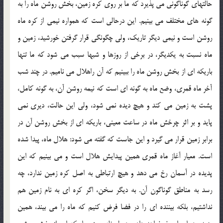
حالتهاي گوناگوني مي پذيرد كه ما بر روي كره زمين، بخش روشن ماه را به
گونه هاي مختلف مي بينيم. اين درحالي است كه همواره نيمي از كره ماه
روشن است و نيمي ديگر تاريك، ولي چگونگي قرار گرفتن خورشيد، زمين و
ماه نسبت به يكديگر، در برخي از روزها و شبها سبب مي شود كه ما تنها
باريكه اي از بخش روشن ماه را ببينيم كه آن راهلال مي ناميم. در چند شب
آخر ماه قمري، وضع ماه به گونه اي است كه نيمه روشن آن، به گونه كامل،
پشت به زمين مي كند و هيچ ديده نمي شود، ولي اين حالت، ديري نمي
پايد و بر اثر چرخش ماه در ساعت معيني، باريكه اي از بخش روشن آن در
برابر زمين قرار مي گيرد و اين جاست كه گفته مي شود: هلال ماه، پيدا شده
است. معيار آغاز ماه قمري همين پيدايش هلال است و مي بينيم كه اين
پديده در آسمان رخ مي دهد و هيچ ارتباطي به اصل كره زمين ندارد، چه
رسد به مناطق گوناگون آن. به ديگر سخن، اگر كره اي به نام زمين هم
نداشتيم، بلكه بيننده اي را در فضا فرض كنيم كه ماه را مي بيند، همين