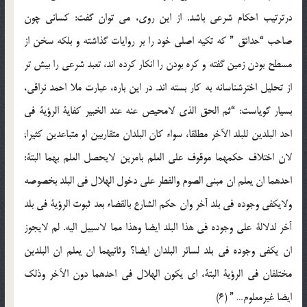
درترتيب احكام شرعي باشد. از اين روي، مي توان گفت: كساني چون
صاحب “حدائق ” كه تكيه اصلي خود را بر روايات گذاشته و بلكه سخن از
مسطح بودن زمين گفته و كره بودن را انكار كرده اند، تعبد شرعي را بيش تر
از تحليل اخترشناسانه به كار بسته اند. در اين باره، عبارت ملا احمد نراقي،
بسيار گوياست: “ثم الحق الذي لامحيص عنه عند الخبير كفاية الرؤية في
احد البلدين للبلد الآخر مطلقا، سواء كان البلدان متقاربين او متباعدين كثيرا;
لان اختلاف حكمهما موقوف علي العلم بامرين لايحصل العلم بهما البتة:
احدهما ان يعلم ان مبني الصوم والفطر علي دخول الهلال في البلد بخصوصه
ولايكفي وجوده في بلد آخر وان حكم الشارع بالقضاء بعد ثبوت الرؤية في بلد
آخر لدلالة علي وجوده في هذا البلد ايضا وهذا مما لاسبيل اليه. لم لايجوز
ان يكفي وجوده في بلد لسائر البلدان ايضا؟ وثانيهما ان يعلم ان البلدين
مختلفان في الرؤية البتة، اي يكون الهلال في احدهما دون الآخر وذلك
ايضا غيرمعلوم… ” (6)