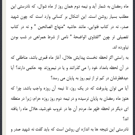
ماه رمضان به شمار آيد و نيمه دوم همان روز از ماه شوال، كه نادرستي اين
مطلب بسيار روشن است. اين اشكال بر كساني وارد است كه چون شهيد
صدر، نه در كتاب فتوايي، مانند حاشيه “منهاج الصالحين ” و نه در كتاب
تفصيلي تر چون “الفتاوي الواضحة ” نامي از شرط همراهي در شب بودن
نياورده اند.
به راستي اگر لحظه نخست پيدايش هلال، آغاز ماه قمري باشد، مناطقي كه
در آن لحظه بامداد خود را مي گذرانند و يا در نيمروزند چه حكمي دارند؟ آيا
عيدفطرشان در كم تر از نيم روز به پايان مي رسد؟
آيا مي توان پذيرفت كه در يك روز، تا نيمه آن روزه واجب باشد; چرا كه
هنوز ماه رمضان به پايان نرسيده و در نيمه دوم روز روزه حرام; زيرا در منطقه
اي ديگر در لحظه ظهر ما، مردم آن جا در غروب خورشيد، هلال ماه را يافته
اند؟
نادرستي اين نتيجه ها به اندازه اي روشن است كه بايد گفت نه شهيد صدر و