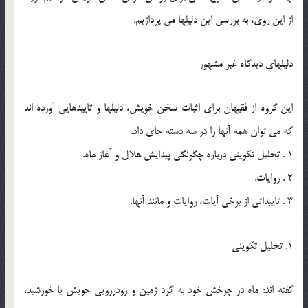
از اين روي، به بررسي اين دليلها مي پردازيم.
دليلهاي ديدگاه غير مشهور
اين گروه از فقيهان براي اثبات سخن خويش، دليلها و تاييدهايي آورده اند
كه مي توان همه آنها را در سه دسته جاي داد.
1 . تحليل تكويني درباره چگونگي پيدايش هلال و آغاز ماه.
2 . روايات.
3 . تاييداتي از برخي آيات، روايات و مانند آنها.
1. تحليل تكويني
گفته اند: ماه در چرخش خود به گرد زمين و رودررويي خويش با خورشيد،