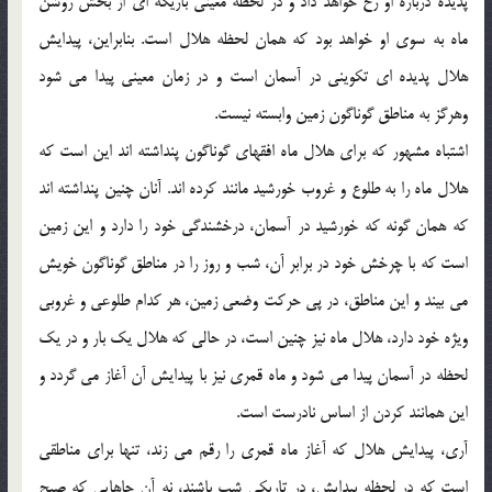
پديده درباره او رخ خواهد داد و در لحظه معيني باريكه اي از بخش روشن
ماه به سوي او خواهد بود كه همان لحظه هلال است. بنابراين، پيدايش
هلال پديده اي تكويني در آسمان است و در زمان معيني پيدا مي شود
وهرگز به مناطق گوناگون زمين وابسته نيست.
اشتباه مشهور كه براي هلال ماه افقهاي گوناگون پنداشته اند اين است كه
هلال ماه را به طلوع و غروب خورشيد مانند كرده اند. آنان چنين پنداشته اند
كه همان گونه كه خورشيد در آسمان، درخشندگي خود را دارد و اين زمين
است كه با چرخش خود در برابر آن، شب و روز را در مناطق گوناگون خويش
مي بيند و اين مناطق، در پي حركت وضعي زمين، هر كدام طلوعي و غروبي
ويژه خود دارد، هلال ماه نيز چنين است، در حالي كه هلال يك بار و در يك
لحظه در آسمان پيدا مي شود و ماه قمري نيز با پيدايش آن آغاز مي گردد و
اين همانند كردن از اساس نادرست است.
آري، پيدايش هلال كه آغاز ماه قمري را رقم مي زند، تنها براي مناطقي
است كه در لحظه پيدايش، در تاريكي شب باشند، نه آن جاهايي كه صبح