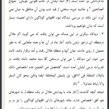
شاگردانش نيز آمده است. (4) البته ايشان در كتاب فتوايي خويش: “منهاج
الصالحين ” و حاشيه عروه، سخني از قيد شب بودن آن مناطق به ميان نمي
آورد. اين نكته در بررسي ديدگاه نبود افقهاي گوناگون داراي اهميت بسيار
است كه بدان خواهيم پرداخت.
3 . ديدگاه ديگري در اين مساله مي توان يافت كه مي گويد: اگر هلال
درمنطقه اي درخور ديدن باشد، آغاز ماه در آن جا و همه جاهايي كه به طور
معمول از روي عادت، ميان آنها و منطقه هلال رفت و آمد برقرار باشد، ثابت
مي شود. اين ديدگاه را مي توان درسخن آقا سيد محمد داماد يافت. در
تقريرات درس ايشان آمده است: “فتحصل من الجميع عدم اختصاص ذلك
بالبلاد المتفقة في الافق، بل يشمل المختلفة ايضا ولكن بنحو كان السفر
والارتباط متداولا… ” (5)
نتيجه آنچه گذشت: [آغاز ماه، با پيدايش هلال در يك منطقه]، به شهرهاي
هم افق اختصاص ندارد، بلكه شهرهاي داراي افقهاي گوناگون را نيز در بر
مي گيرد، ولي جاهايي كه مسافرت و ارتباط ميان آنها رايج بوده باشد…