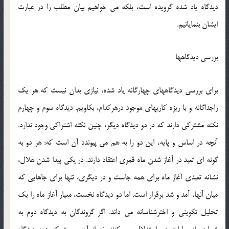
ديدگاه ياد شده گرويده است، بلكه مي خواهيم بيان مطلب را در عبارت
ايشان بنمايانيم.
بررسي ديدگاهها
براي بررسي ديدگاههاي چهارگانه ياد شده، نيازي بدان نيست كه هر يك
راجداگانه و با ريزه كاريهاي موجود درهركدام، بكاويم. ديدگاه سوم و چهارم
نكته مشتركي دارند كه در دو ديدگاه ديگر، چنين نكته اشتراكي وجود ندارد.
آنچه در اساس و پايه، اين دو را به هم مي پيوندد آن است كه: هر دو به
گونه اي تعبد در آغاز شدن ماه قمري اعتقاد دارند. در يكي پيدا شدن هلال،
نشانه تعبدي آغاز ماه براي همه جاست و در ديگري، تنها براي جاهايي كه
ميان آنها، آمد و شد برقرار است. اما دو ديدگاه نخست، معيار آغاز ماه را يك
تحليل تكويني و اخترشناسانه مي داند. اگر گروندگان به ديدگاه دوم به