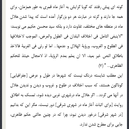
گونه اي پيش رفتند كه گويا گرايش به آغاز ماه قمري به طور همزمان، براي
همه جا دارند و گرنه در عبارت هر دو بزرگوار آمده است كه پيدا شدن هلال
ماه در منطقه هاي مختلف، تفاوت دارد و بلكه سيد محسن حكيم مي نويسد:
“لاينبغي التامل في اختلاف البلدان في الطول والعرض، الموجب لاختلافها
في الطلوع و الغروب، ورؤية الهلال و عدمها… اما لو رئي في الغربية فالاخذ
باطلاق النص غير بعيد، الا ان يعلم بعدم الرؤية، اذ لامجال حينئذ للحكم
الظاهري… ” (7)
اين مطلب شايسته درنگ نيست كه شهرها در طول و عرض [جغرافيايي]
گوناگون هستند، كه سبب اختلاف در طلوع و غروب و ديدن و نديدن هلال
در آنها مي گردد… اگر هلال ماه درشهري غربي ديده شود، تمسك به اطلاق
روايت [براي اثبات آغاز ماه در شهري شرقي] دور نيست، مگر اين كه بدانيم
[در شهر شرقي] درخور ديدن نبود; چرا كه در چنين حالتي حكم ظاهري،
جايي براي مطرح شدن ندارد.