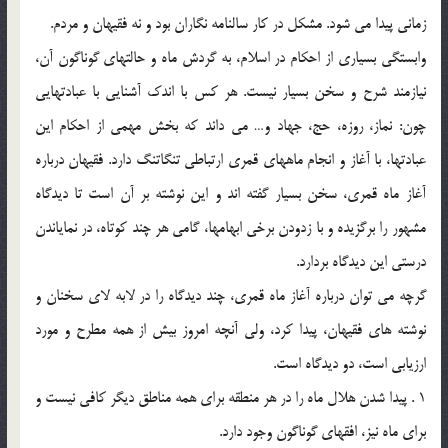
زماني پيدا مي شود. مشكل در كار سالنامه نگاران بود و نه فقيهان و مردم.
وابستگي بسياري از احكام در اسلام، به گردش ماه و حالتهاي گوناگون آن،
نيازمند شرح و سخن بسيار نيست. هر كس با اندك آشنايي با عبادتهايي
چون: نماز، روزه، حج، جهاد و… مي داند كه بخش مهمي از احكام اين
عبادتها، با آغاز و انجام ماههاي قمري ارتباطي تنگاتنگ دارد. فقيهان درباره
آغاز ماه قمري، سخن بسيار گفته اند و اين نوشته بر آن است تا ديدگاه
مشهور را برگزيده و با زدودن برخي ابهامها، گامي هر چند كوتاه، در نماياندن
درستي اين ديدگاه بردارد.
گرچه مي توان درباره آغاز ماه قمري، چند ديدگاه را در لابه لاي سخنان و
نوشته هاي فقيهان، پيدا كرد، ولي آنچه امروز بيش از همه مطرح و مورد
ارزيابي است، دو ديدگاه است.
1 . پيدا شدن هلال ماه را در هر منطقه براي همه مناطق ديگر كافي نيست و
براي ماه نيز، افقهاي گوناگون وجود دارد.