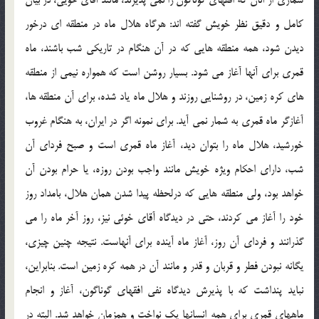
كامل و دقيق نظر خويش گفته اند: هرگاه هلال ماه در منطقه اي درخور
ديدن شود، همه منطقه هايي كه در آن هنگام در تاريكي شب باشند، ماه
قمري براي آنها آغاز مي شود. بسيار روشن است كه همواره نيمي از منطقه
هاي كره زمين، در روشنايي روزند و هلال ماه ياد شده، براي آن منطقه ها،
آغازگر ماه قمري به شمار نمي آيد. براي نمونه اگر در ايران، به هنگام غروب
خورشيد، هلال ماه را بتوان ديد، آغاز ماه قمري است و صبح فرداي آن
شب، داراي احكام ويژه خويش مانند واجب بودن روزه، يا حرام بودن آن
خواهد بود، ولي منطقه هايي كه درلحظه پيدا شدن همان هلال، بامداد روز
خود را آغاز مي كردند، حتي در ديدگاه آقاي خوئي نيز، روز آخر ماه را مي
گذرانند و فرداي آن روز، آغاز ماه آينده براي آنهاست. نتيجه چنين چيزي،
يگانه نبودن فطر و قربان و قدر و مانند آن در همه كره زمين است. بنابراين،
نبايد پنداشت كه با پذيرش ديدگاه نفي افقهاي گوناگون، آغاز و انجام
ماههاي قمري براي همه انسانها يك نواخت و همزمان خواهد شد. البته در