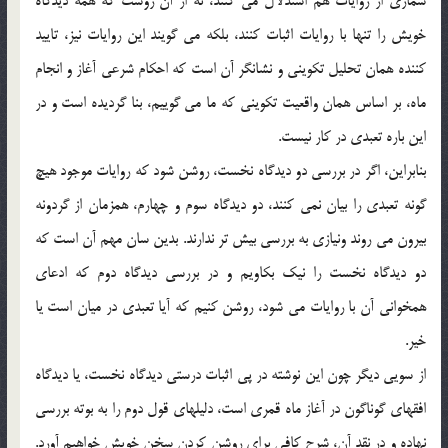
شماري از روايات هم استدلال مي كنند، نه از آن روست كه همه ديدگاه
خويش را تنها با روايات اثبات كنند، بلكه مي گويند اين روايات نيز، تاييد
كننده همان تحليل تكويني و نشانگر آن است كه احكام شرعي آغاز و انجام
ماه، بر اساس همان واقعيت تكويني كه ما مي گوييم، بنا گرديده است و در
اين باره تعبدي در كار نيست.
بنابراين، اگر در بررسي دو ديدگاه نخست، روشن شود كه روايات موجود هيچ
گونه تعبدي را بيان نمي كنند، دو ديدگاه سوم و چهارم، همزمان از گردونه
بيرون مي روند ونيازي به بررسي بيش تر ندارند. بدين سان مهم آن است كه
دو ديدگاه نخست را نيك بكاويم و در بررسي ديدگاه دوم كه ادعاي
همخواني آن با روايات مي شود، روشن كنيم كه آيا تعبدي در ميان است يا
خير.
از سويي ديگر چون اين نوشته در پي اثبات درستي ديدگاه نخست، يا ديدگاه
افقهاي گوناگون در آغاز ماه قمري است، دليلهاي قول دوم را به بوته بررسي
نهاده و در نقد آن، شرح كافي براي روشن كردن سخن خويش خواهيم آورد.