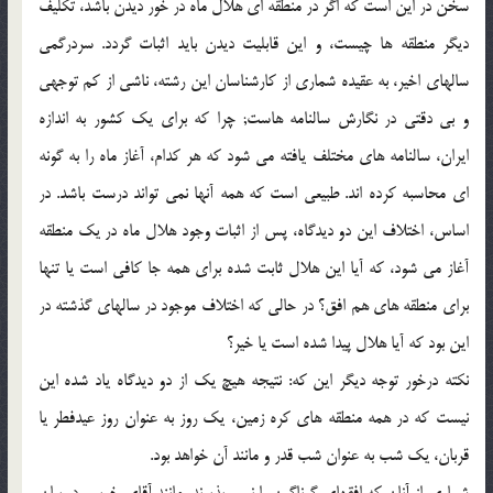
سخن در اين است كه اگر در منطقه اي هلال ماه در خور ديدن باشد، تكليف
ديگر منطقه ها چيست، و اين قابليت ديدن بايد اثبات گردد. سردرگمي
سالهاي اخير، به عقيده شماري از كارشناسان اين رشته، ناشي از كم توجهي
و بي دقتي در نگارش سالنامه هاست; چرا كه براي يك كشور به اندازه
ايران، سالنامه هاي مختلف يافته مي شود كه هر كدام، آغاز ماه را به گونه
اي محاسبه كرده اند. طبيعي است كه همه آنها نمي تواند درست باشد. در
اساس، اختلاف اين دو ديدگاه، پس از اثبات وجود هلال ماه در يك منطقه
آغاز مي شود، كه آيا اين هلال ثابت شده براي همه جا كافي است يا تنها
براي منطقه هاي هم افق؟ در حالي كه اختلاف موجود در سالهاي گذشته در
اين بود كه آيا هلال پيدا شده است يا خير؟
نكته درخور توجه ديگر اين كه: نتيجه هيچ يك از دو ديدگاه ياد شده اين
نيست كه در همه منطقه هاي كره زمين، يك روز به عنوان روز عيدفطر يا
قربان، يك شب به عنوان شب قدر و مانند آن خواهد بود.
شماري از آنان كه افقهاي گوناگون را نمي پذيرند، مانند آقاي خويي، در بيان