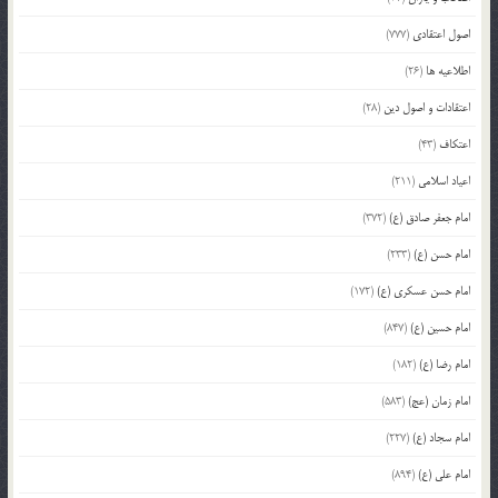
اصول اعتقادی
(777)
اطلاعیه ها
(26)
اعتقادات و اصول دین
(28)
اعتکاف
(43)
اعیاد اسلامی
(211)
امام جعفر صادق (ع)
(372)
امام حسن (ع)
(233)
امام حسن عسکری (ع)
(172)
امام حسین (ع)
(847)
امام رضا (ع)
(182)
امام زمان (عج)
(583)
امام سجاد (ع)
(227)
امام علی (ع)
(894)