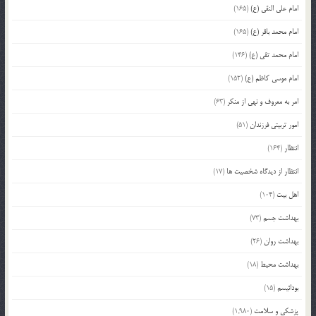
امام علی النقی (ع)
(165)
امام محمد باقر (ع)
(165)
امام محمد تقی (ع)
(146)
امام موسی کاظم (ع)
(152)
امر به معروف و نهی از منکر
(63)
امور تربیتی فرزندان
(51)
انتظار
(164)
انتظار از دیدگاه شخصیت ها
(17)
اهل بیت
(104)
بهداشت جسم
(73)
بهداشت روان
(26)
بهداشت محیط
(18)
بودائیسم
(15)
پزشکی و سلامت
(1,980)