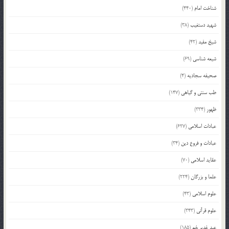
شناخت امام
(440)
شهید دستغیب
(38)
شیخ مفید
(42)
شیعه شناسی
(69)
صحیفه سجادیه
(4)
طب سنتی و گیاهی
(147)
ظهور
(334)
عبادات اسلامی
(627)
عبادات و فروع دین
(34)
عقاید اسلامی
(70)
علما و بزرگان
(224)
علوم اسلامی
(43)
علوم قرآنی
(343)
عید غدیر خم
(185)