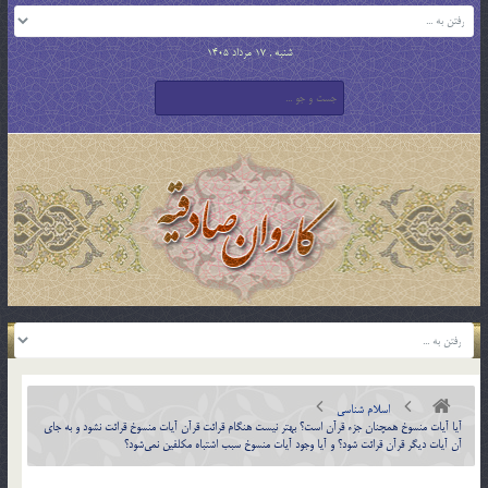
شنبه , 17 مرداد 1405
اسلام شناسی
آيا آيات منسوخ همچنان جزء‌ قرآن است؟ بهتر نيست هنگام قرائت قرآن آيات منسوخ قرائت نشود و به جاي
آن آيات ديگر قرآن قرائت شود؟ و آيا وجود آيات منسوخ سبب اشتباه مكلفين نمي‌شود؟