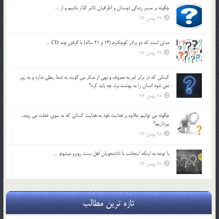
چگونه بر مسير زندگي دوستان و اطرافيان تاثير گذار باشيم و از …
29 بهمن 96
مدتي است كه دو برادر كوچكترم (14 و 21 ساله) با گرفتن چند CD …
29 بهمن 96
كساني كه در برابر امر به معروف و نهي از منكر مي گويند به شما ربطي ندارد و به زور
نمي شود انسان را به بهشت برد، چه بايد كرد؟
28 بهمن 96
چگونه مي توانيم علاوه بر هدايت خود به هدايت كساني كه به سوي غفلت مي روند،
بپردازيم؟
28 بهمن 96
با توجه به اينكه اينجانب با دانشجويان اهل سنت روبرو مي‎شوم، …
28 بهمن 96
تازه ترین مطالب