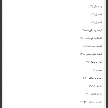
پند خوبان
(129)
تحصیل
(62)
تحصیل
(65)
تربیت و مشاوره
(481)
تشرفات و توقیعات
(181)
تغذیه و سلامت
(156)
توصیه های تربیتی
(498)
جوان و نوجوان
(148)
حج
(118)
حجاب و عفاف
(333)
حدیث
(1,737)
حدیث شناسی
(97)
حضرت ابوالفضل (ع)
(54)