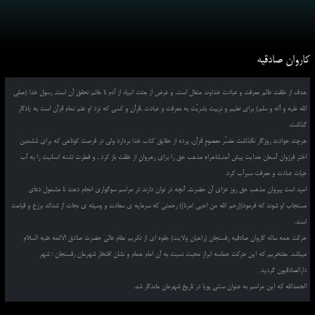
کاروان صادقیه
هدف از خلقت عالم معرفت و عبادت خداوند متعال است, و غرض از بعثت انبیاء از آدم تا خاتم تحقق آن است, رسول خدا (صلی
الله علیه و آله و سلم) برای تعلیم و تربیت بشریّت به معرفت و عبادت ,قرآن و کسی که نزد او علم تمام قرآن است به یادگار
گذاشت.
هرچند حوادث روزگار نگذاشت مفسّر معصومِ قرآن, پرده از حقایق کتاب خدا بردارد ولی در فرصت کوتاهی که برای ششمین
اختر فرزوان آسمان هدایت پیش آمد,شاهراه مذهب حق را برای رهروانِ از خلقت باز کرد , و فطرت تشنه انسانیت را به آب
حیات عبادت و معرفت سیرآب کرد.
امید است پیروان مذهب حق روز عزای آن حضرت, آنچه در توان دارند در مراسم سوگواری انجام دهند تا مشمول دعای
مستجاب او شوند که فرمود((رحم الله من احیی امرنا)) رحمتی که سرمایه ی سعادت و وسیله ی نجات از شدائد برزخ و قیامت
است.
حرکت همه ساله کاروان صادقیه رفسنجان (راهیان ولایت) جلوه ای از تکریم مقام عالی حضرت صادق الائمه علیه السلام
میباشد. مفتخریم که این حرکت حماسه ابراز محبت نسبت به آن امام همام و نشان افتخار شهرمان رفسنجان ؛ شهر
دارالصادقیون گردید.
الحمدالله که این مراسم به عنوان سنتی پویا در تاریخ شهرمان ماندگار شد.