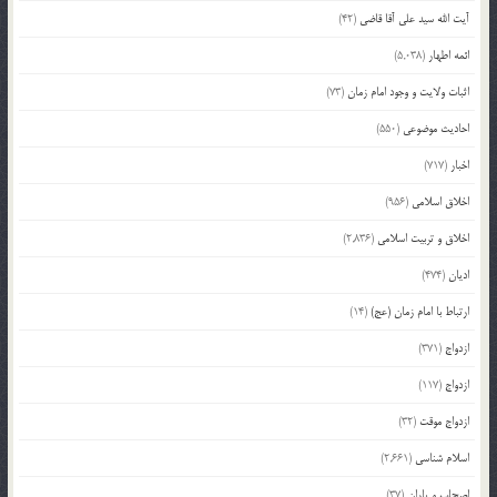
آیت الله سید علی آقا قاضی
(42)
ائمه اطهار
(5,038)
اثبات ولایت و وجود امام زمان
(73)
احادیث موضوعی
(550)
اخبار
(717)
اخلاق اسلامی
(956)
اخلاق و تربیت اسلامی
(2,836)
ادیان
(474)
ارتباط با امام زمان (عج)
(14)
ازدواج
(371)
ازدواج
(117)
ازدواج موقت
(32)
اسلام شناسی
(2,661)
اصحاب و یاران
(37)