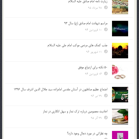
زیارت نامه امام صادق علیه السلام
28 مرداد 95
مراسم شهادت امام صادق (ع) سال 93
10 فروردین 94
جذب کمک های مردمی موکب امام علی علیه السلام
11 شهریور 96
50 نکته برای ازدواج موفق
16 فروردین 94
اجتماع عظیم صادقیون در آستان مقدس امامزاده سید جلال الدین اشرف سال 1396
29 تیر 96
احادیث معصومین درباره ترک نماز و سهل انگاری در نماز
29 آذر 95
چه نظراتی در مورد دجال وجود دارد؟