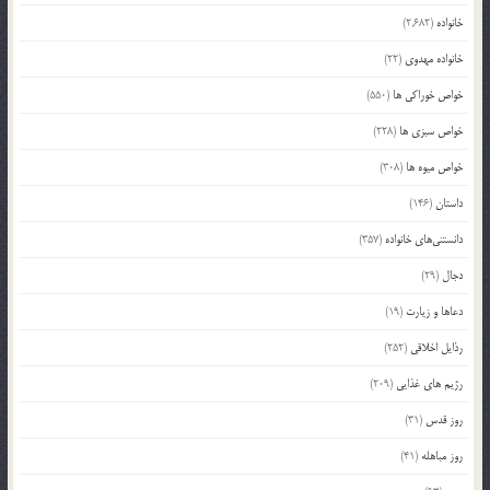
خانواده
(2,682)
خانواده مهدوی
(22)
خواص خوراکی ها
(550)
خواص سبزی ها
(228)
خواص میوه ها
(308)
داستان
(146)
دانستنی‌های خانواده
(357)
دجال
(29)
دعاها و زیارت
(19)
رذایل اخلاقی
(252)
رژیم های غذایی
(209)
روز قدس
(31)
روز مباهله
(41)