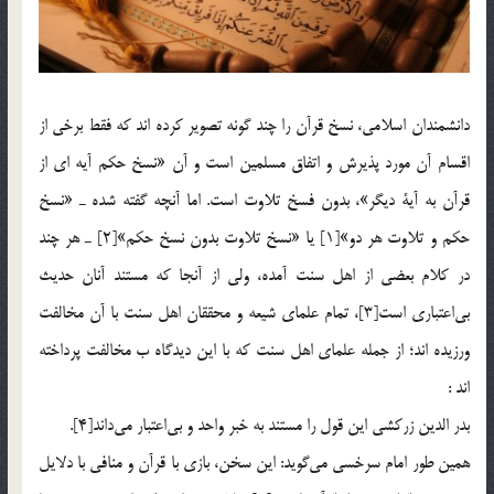
دانشمندان اسلامي، نسخ قرآن را چند گونه تصوير كرده ‌اند كه فقط برخي از
اقسام آن مورد پذيرش و اتفاق مسلمين است و آن «نسخ حكم آيه ‌اي از
قرآن به آية ديگر»، بدون فسخ تلاوت است. اما آنچه گفته شده ـ «نسخ
حكم و تلاوت هر دو»[1] يا «نسخ تلاوت بدون نسخ حكم»[2] ـ هر چند
در كلام بعضي از اهل سنت آمده، ولي از آنجا كه مستند آنان حديث
بي‌اعتباري است[3]، تمام علماي شيعه و محققان اهل سنت با آن مخالفت
ورزيده ‌اند؛ از جمله علماي اهل سنت که با اين ديدگاه ب مخالفت پرداخته
اند :
بدر الدين زركشي اين قول را مستند به خبر واحد و بي‌اعتبار مي‌داند[4].
همين طور امام سرخسي مي‌گويد: اين سخن، بازي با قرآن و منافي با دلايل