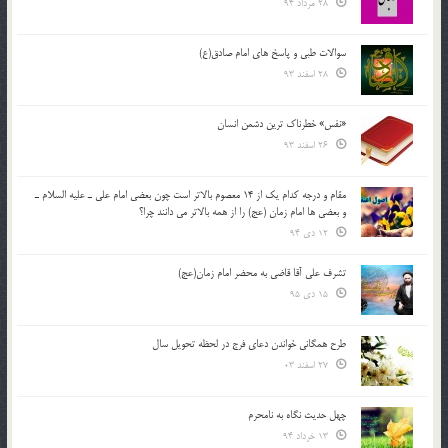
28 مرداد 94
سوالات طبی و پاسخ های امام صادق(ع)
28 اسفند 93
«نفس» خطرناک ترین دشمن انسان
26 اسفند 93
مقام و درجه كدام يك از 14 معصوم بالاتر است چون بعضي امام علي ـ عليه السلام ـ
و بعضي ها امام زمان (عج) را از همه بالاتر مي دانند چرا؟
12 دی 94
تشرف علي آقا قاضي به محضر امام زمان(عج)
15 دی 95
طرح همگانی خواندن دعای فرج در لحظه تحویل سال
27 اسفند 03
چهل حدیث نگاه به نامحرم
13 خرداد 94