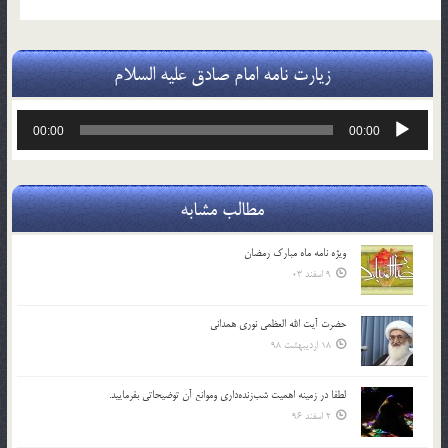
زیارت نامه امام صادق علیه السلام
پخش‌کننده
00:00
00:00
صوت
مطالب مشابه
ویژه نامه ماه مبارک رمضان
9 اسفند 03
حضرت آیت الله العظمی نوری همدانی
18 اردیبهشت 98
لطفا در زمينه اهميت شب‌زنده‌داري وموانع آن توضيحاتي بفرماييد.
2 اسفند 96