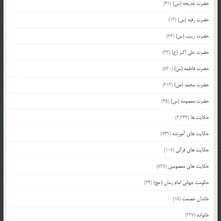
حضرت خدیجه (س)
(41)
حضرت رقیه (س)
(13)
حضرت زینب (س)
(66)
حضرت علی اکبر (ع)
(23)
حضرت فاطمه (س)
(530)
حضرت محمد (ص)
(613)
حضرت معصومه (س)
(45)
حکایت ها
(2,244)
حکایت های آموزنده
(749)
حکایت های قرآنی
(107)
حکایت های معصومین
(838)
حکومت جهانی امام زمان (عج)
(24)
خاندان عصمت
(15)
خانواده
(227)