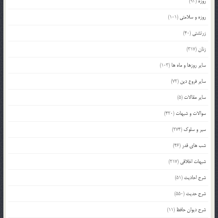
روزه
(93)
روزه و سلامتی
(101)
زرتشتی
(40)
زنان
(317)
سایر روزها و ماه ها
(103)
سایر فروع دین
(72)
سایر مقالات
(5)
سوالات و شبهات
(420)
سیر و سلوک
(274)
شب های قدر
(46)
شبهات اخلاقی
(217)
شرح احادیث
(51)
شرح حدیث
(550)
شرح دیوان حافظ
(11)