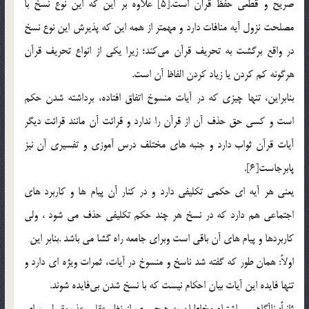
صريح و قطعي حفظ قرآن است.[5] علاوه بر اين كه اين نوع نسخ با
مصلحت نزول آيه منافات دارد و مهمتر از همه اين كه پذيرش اين نوع نسخ
در واقع برگشت به تحريف قرآن مي‌كند؛ زيرا يكي از انواع تحريف قرآن
هرگونه كم كردن يا زياد كردن الفاظ آن است.
بنابراين، تنها چيزي كه در آيات منسوخ اتفاق افتاده، برداشته شدن حكم
است و كسي حق حذف آن از قرآن را ندارد و قرائت آن مانند قرائت ديگر
آيات قرآن ثواب دارد و جنبه‌ هاي مختلف درس آموزي و تفسيري آن نيز
پابرجاست[6].
يعني هر آيه اي حکمي تکليفي دارد و در کنار آن پيام ها و کاربرد هاي
اجتماعي هم دارد که در نسخ هر چند حکم تکليفي حذف مي شود ، ولي
کاربردها و پيام هاي آن باقي است وبراي جامعه راه گشا مي باشد .بنابر اين
اولاً: همان طور كه گفته شد ناسخ و منسوخ در آيات، ثمرات ويژه ‌اي دارد و
تنها فايده اين آيات بيان احكام نيست كه با نسخ شدن بي‌فايده شوند.
ثانياً: ناآگاهي و اشتباه مخاطبان به هيچ روي از نظر عقلي عذر مقبولي براي