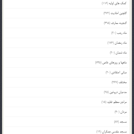
کمک های اولیه
(116)
گلچین احادیث
(372)
گنجینه معارف
(495)
ماه رجب
(20)
ماه رمضان
(176)
ماه شعبان
(20)
ماهها و روزهای خاص
(745)
مبانی اعتقادی
(20)
مختلف
(367)
مدعیان دروغین
(25)
مراجع معظم تقلید
(15)
مردان
(40)
مسجد
(87)
مسجد مقدس جمکران
(19)