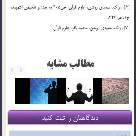
[6] . ر.ك. سعيدي روشن، علوم قرآن، ص305 به بعد؛ و تلخيص التمهيد،
ج1، ص426.
[7] . ر.ك. سعيدي روشن، محمد باقر، علوم قرآن.
مطالب مشابه
دیدگاهتان را ثبت کنید