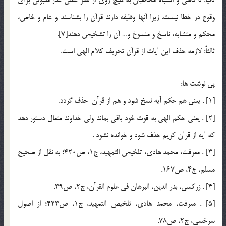
وقوع در خطا نيست. زيرا آنها وظيفه دارند قرآن را بشناسند و عام و خاص،
محكم و متشابه، ناسخ و منسوخ و… آن را تشخيص دهند[7].
ثالثاً: لازمه حذف اين آيات از قرآن تحريف كلام الهي است.
پي نوشت ها:
[1] . يعنی هم حکم آيه نسخ شود و هم از قرآن حذف گردد.
[2] . يعنی حکم الهی به قوت خود باقی بماند ولی خداوند متعال دستور دهد
که آيه از قرآن کريم حذف شود و خوانده نشود .
[3] . معرفت، محمد هادي، تلخيص التمهيد، ج1، ص420؛ به نقل از صحيح
مسلم، ج4، ص167.
[4] . زركسي، بدر الدين، البرهان في علوم القرآن، ج2، ص39.
[5] . معرفت، محمد هادي، تلخيص التمهيد، ج1، ص423؛ از اصول
سرخسي، ج2، ص78.