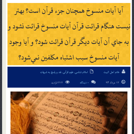
آيا آيات منسوخ همچنان جزء‌ قرآن است؟ بهتر
نيست هنگام قرائت قرآن آيات منسوخ قرائت نشود و
به جاي آن آيات ديگر قرآن قرائت شود؟ و آيا وجود
آيات منسوخ سبب اشتباه مكلفين نمي‌شود؟
خادم اهل البیت
اسلام شناسی
,
علوم قرآنی
,
نقد و پاسخ به شبهات
12 مرداد 94
0 دیدگاه
1212بازدید