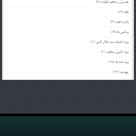
همسران و تفاهم خانواده
(68)
وقف
(77)
ولایت فقیه
(37)
ویتامین ها
(89)
ویژه امامزاده سید جلال الدین
(16)
ویژه کاروان صادقیه
(30)
ویژه نامه ها
(135)
یهودیت
(194)