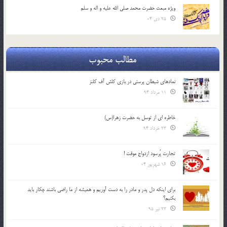
ویژه مبعث حضرت محمد صلی الله علیه و اله و سلم
25 دی 04
مطالب محبوب
نمادهای شیطان پرستی در بازی کلش آف کلنز
11 مرداد 94
خاطره ای از توسل به حضرت زهرا(س)
23 خرداد 94
تجارت پُرسود ازدواج موقت !
16 شهریور 04
براي اينكه دل پدر و مادر را به دست آوريم و هميشه از ما راضي باشند چكار بايد
بكنيم؟
23 تیر 95