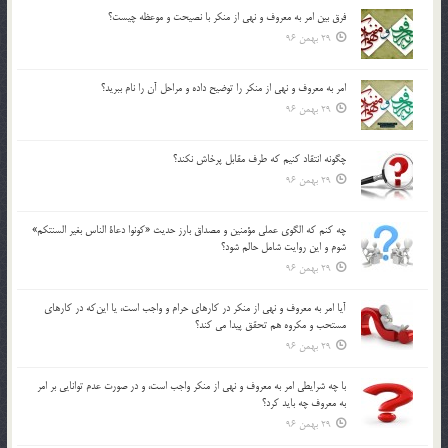
فرق بين امر به معروف و نهي از منكر با نصيحت و موعظه چيست؟
29 بهمن 96
امر به معروف و نهي از منكر را توضيح داده و مراحل آن را نام ببريد؟
29 بهمن 96
چگونه انتقاد كنيم كه طرف مقابل پرخاش نكند؟
29 بهمن 96
چه كنم كه الگوي عملي مؤمنين و مصداق بارز حديث «كونوا دعاة الناس بغير السنتكم»
شوم و اين روايت شامل حالم شود؟
29 بهمن 96
آيا امر به معروف و نهي از منكر در كارهاي حرام و واجب است، يا اين‌كه در كارهاي
مستحب و مكروه هم تحقق پيدا مي كند؟
29 بهمن 96
با چه شرايطي امر به معروف و نهي از منکر واجب است، و در صورت عدم توانايي بر امر
به معروف چه بايد کرد؟
29 بهمن 96