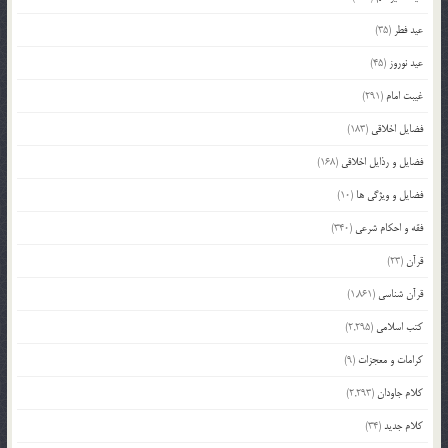
عید فطر
(35)
عید نوروز
(45)
غیبت امام
(291)
فضایل اخلاقی
(183)
فضایل و رذایل اخلاقی
(168)
فضایل و ویژگی ها
(10)
فقه و احکام شرعی
(340)
قرآن
(23)
قرآن شناسی
(1,861)
کتب اسلامی
(2,295)
کرامات و معجزات
(9)
کلام جاودان
(2,293)
کلام جدید
(34)