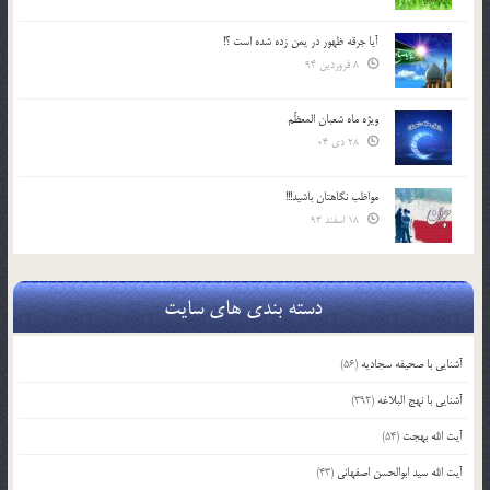
آیا جرقه ظهور در یمن زده شده است ؟!
8 فروردین 94
ویژه ماه شعبان المعظّم
28 دی 04
مواظب نگاهتان باشید!!!
18 اسفند 93
دسته بندی های سایت
آشنایی با صحیفه سجادیه
(56)
آشنایی با نهج البلاغه
(392)
آیت الله بهجت
(54)
آیت الله سید ابوالحسن اصفهانی
(43)