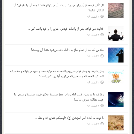
اگر تأثير ترجمه قرآن براي من بيشتر باشد آيا مي توانم فقط ترجمه آن را بخوانم؟ آيا
اشكالي ندارد؟
2 اسفند 96
خداوند نمي‌خواهد بيش از واجبات خودش، چيزي را بر خود واجب كني…
2 اسفند 96
سلامي كه بعد از اتمام نماز به 3 امام داده مي‌شود منشأ آن چيست؟
2 اسفند 96
وقتي شب‌ها به بستر خواب مي‌روم بلافاصله سه مرتبه حمد و سوره مي‌خوانم و سه مرتبه
الله اكبر، الحمدالله و سبحان‌الله مي‌گويم آيا اين كافي است؟
2 اسفند 96
وظايف ما در زمان غيبت امام زمان (عج) چيست؟ علائم ظهور چيست؟ و منابعي را
جهت مطالعه معرفي نماييد؟
2 اسفند 96
با توجه به كلام امير المؤمنين (ع): «اوصيكم بتقوي الله و نظم …
2 اسفند 96