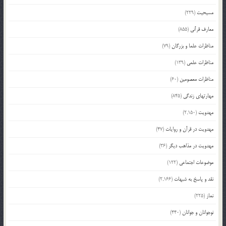
مسیحیت
(229)
معارف قرآنی
(855)
مناظرات علما و بزرگان
(79)
مناظرات علمی
(139)
مناظرات معصومین
(60)
مهارتهای زندگی
(845)
مهدویت
(2,150)
مهدویت در قرآن و روایات
(47)
مهدویت در مذاهب دیگر
(36)
موضوعات اجتماعی
(122)
نقد و پاسخ به شبهات
(2,166)
نماز
(225)
نوجوانان و جوانان
(440)