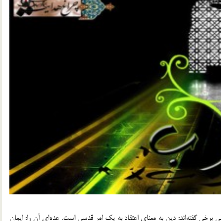
ي برخي گفته‌اند: دين به معناي اعتقاد به يك امر قدسي است. عده‌اي آن را: ايمان