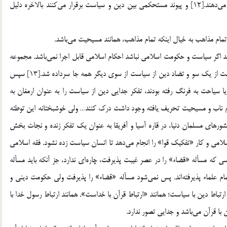
اشاره نمود كه همه اينها پايه‌هاي حكومت اسلامي را تشكيل مي‌دهند.[12] و پيوند مستحكمي بين دين و سياست برقرار مي‌كنند بالاخره دليل
نند اگر سياست و حكومت اسلامي نباشد احكام اسلامي قابل اجرا نمي‌باشد. مجموعه
اين امور، مردم را برضد آنها شورانيد و شعار جدايي دين از سياست از يك سو و تضاد دين از سياست از سوي ديگر همه جا سرداده شد.[13] سپس
سياحت به فرنگ رفته بودند، تفكر جدايي دين از سياست را به عنوان ارمغان به
م ناب و مسيحيت تحريف يافته وجود داشت درك كنند… ولي خوشبختانه اين توطئه
رهاي مسلمان دنيا، در قاره آسيا و آفريقا به عنوان يك تفكر زنده و نجات بخش
ومت اسلامي و كار «تفكيك قوا» را انجام مي‌دهد تا انسان سياست زده نشود. فقه اسلامي
كه مسأله «قضاء» را در عصر غيبت پذيرفت، چاره‌اي ندارد، جز آنكه بايد مسأله
مام علماء پذيرفته‌اند. پس نمي‌شود مسأله «قضاء» را پذيرفت ولي حكومت ديني و
لي مي‌توان گفت: ارتباط دين با سياست؛ همانند «ارتباط قرآن با خداست». همانند ارتباط رسول خدا با
ن با قرآن مي‌باشد و جدايي تصور ندارد.