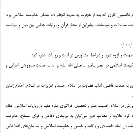
ام نخستين كاري كه بعد از هجرت به مدينه انجام داد تشكل حكومت اسلامي بود.
ت، معاملات و سياسات… بنابراين از منظر قرآن و روايات جدايي بين دين و سياست
تند از:
 اهميت و لزوم شورا و شرايط مشاورين در آيات و روايات اشاره كرد…
 حكومت اسلامي در عصر پيامبر ـ صلي الله عليه و آله ـ صفات مسؤولان اجرايي و
ن به صفات قاضي، آداب قضاوت در اسلام، حدود و تعزيرات در اسلام. احكام زندان
پرورش در اسلام، اهميت علم و تحصيل، فراگيري علوم مفيد در روايات اسلامي، مقام
كرد. علاوه بر مطالب فوق مي‌توان به نيروهاي دفاعي و قواي مسلح، حكومت
سلمانان ابعاد اقتصادي و زكات و خمس و حكومت اسلامي و سازمان‌هاي اطلاعاتي