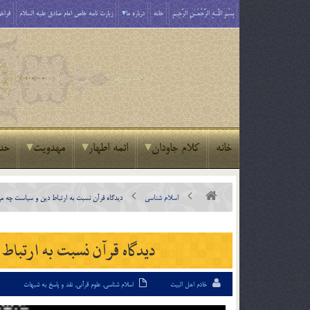
بِسْمِ اللَّـهِ الرَّحْمَـٰنِ الرَّحِيمِ
خانه
درباره ما
زیارت نامه خاص امام صادق علیه السلام
فراخو
خانه
کلام جاودان
ائمه اطهار
مهدویت
حد
اسلام شناسی
ديدگاه قرآن نسبت به ارتباط دين و سياست چه مي
ديدگاه قرآن نسبت به ارتباط
خادم اهل البیت
اسلام شناسی
,
علوم قرآنی
,
نقد و پاسخ به شبهات