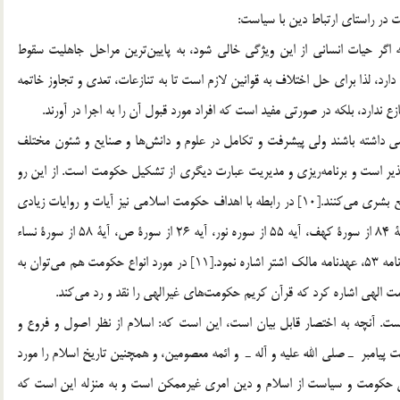
گر حيات انساني از اين ويژگي‌ خالي شود، به پايين‌ترين مراحل جاهليت سقوط
دارد، لذا براي حل اختلاف به قوانين لازم است تا به تنازعات، تعدي و تجاوز خاتمه
زع ندارد، بلكه در صورتي مفيد است كه افراد مورد قبول آن را به اجرا در آورند.
ي داشته باشند ولي پيشرفت و تكامل در علوم و دانش‌ها و صنايع و شئون مختلف
ن‌پذير است و برنامه‌ريزي و مديريت عبارت ديگري از تشكيل حكومت است. از اين رو
تمام عقلاي جهان تأكيد بر ضرورت تشكيل حكومت براي جوامع بشري مي‌كنند.[10] در رابطه با اهداف حكومت اسلامي نيز آيات و روايات زيادي
وارد شده است كه از جمله به آيه 21 و 56 از سوره يوسف و آية 84 از سورة كهف، آيه 55 از سوره نور، آيه 26 از سورة ص، آية 58 از سورة نساء
مي‌توان اشاره كرد. در مورد روايات هم مي‌توان به نهج‌البلاغه، نامه 53، عهدنامه مالك اشتر اشاره نمود.[11] در مورد انواع حكومت هم مي‌توان به
لهي اشاره كرد كه قرآن كريم حكومت‌هاي غيرالهي را نقد و رد مي‌كند.
است. آنچه به اختصار قابل بيان است، اين است كه: اسلام از نظر اصول و فروع و
امبر ـ صلي الله عليه و آله ـ و ائمه معصومين، و همچنين تاريخ اسلام را مورد
ردن حكومت و سياست از اسلام و دين امري غيرممكن است و به منزله اين است كه