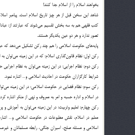
بخواهند اسلام را از اسلام جدا كنند!
شاهد اين سخن قبل از هر چيز تاريخ اسلام است. پيامبر اسل
كتب فقهي هم به سه بخش تقسيم مي‌شوند كه عبارتند از: عبادا
تصور ندارد و هر دو عين يكديگر هستند.
پايه‌هاي حكومت اسلامي را هم چند ركن تشكيل مي‌دهد كه عبار
ركن اول: نظام قانون‌گذاري اسلام: كه در اين زمينه مي‌توان به
ركن دوم: نظام اجرايي: در اين زمينه مي‌توان به نظام اجرايي
شرايط كارگزاران حكومت در احاديث اسلامي و… اشاره نمود.
ركن سوم: نظام قضايي در حكومت اسلامي: در اين زمينه مي‌توا
در اسلام و اداره حسبه و امر به معروف و نهي از منكر اشاره كرد.
ركن چهارم: تعليم وتربيت: در اين زمينه مي‌توان به آموزش و 
معلم در اسلام، نقش مطبوعات در حكومت اسلامي و… اشاره 
اسلامي و مسئله صلح، اسيران جنگي، رابطه مسلمانان و غيرم