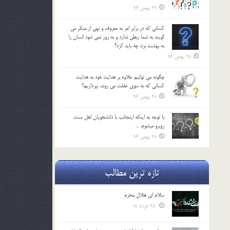
29 بهمن 96
كساني كه در برابر امر به معروف و نهي از منكر مي
گويند به شما ربطي ندارد و به زور نمي شود انسان را
به بهشت برد، چه بايد كرد؟
28 بهمن 96
چگونه مي توانيم علاوه بر هدايت خود به هدايت
كساني كه به سوي غفلت مي روند، بپردازيم؟
28 بهمن 96
با توجه به اينكه اينجانب با دانشجويان اهل سنت
روبرو مي‎شوم، …
28 بهمن 96
تازه ترین مطالب
سلام ای هلال محرم
25 خرداد 05