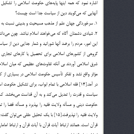
آنهايي كه مي‌گويند دين از سياست جدا است چيست؟
1. سرخوردگي جهان علم از مذهب مسيحيت و بدبيني نسبت به تمام مذاهب به خيال اينكه تمام مذاهب، همانند مسيحيت مي‌باشد.
2. شيادي دشمنان آگاه كه مي‌خواهند اسلام نباشد. چون مي‌دا
گروهي از كشورهاي اسلامي براي تحصيل يا كارهاي تجاري يا 
شرق اسلامي آوردند بي آنكه تفاوت‌هاي عظيمي كه ميان اسلا
مؤثر واقع نشد و تفكر تأسيس حكومت اسلامي در بسياري از كشو
در آمد.[14] فقه اسلامي با تمام ابواب، براي تشكيل حك
سياست و قدرت را تعديل مي‌كند و به آن قداست مي‌بخشد. كسي 
حكومت ديني و مسأله ولايت فقيه را بپذيرد و مسأله قضا را ت
ولايت فقيه را نپذيرفت.[15] با يك تحليل عق
قرآن است. همانند ارتباط آيات قرآن با آيات قرآن و ارتباط اماما