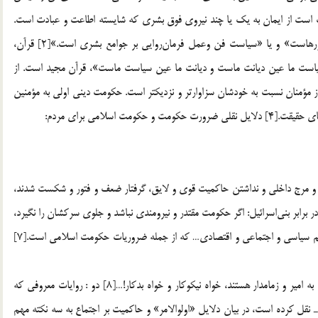
ارت است از ايمان به يك يا چند نيروي فوق بشري كه شايسته اطاعت و عبادت است.
[1] 2. اما تعريف سياست: «سياست علم فرمان راندن بر كشورهاست» و يا «سياست فن وعمل فرمان‌روايي بر جوامع بشري است.»[2] قرآن،
است ما عين ديانت ماست و ديانت ما عين سياست ماست»، قرآن مجيد است. از
 صلّي الله عليه و آله ـ از مؤمنان نسبت به خودشان سزاوارتر و نزديكتر است. حكومت ديني اولي به مؤمنين
اسلامي براي مردم:
رج و مرج داخلي و نداشتن حاكميت قوي و لايق، گرفتار ضعف و فتور و شكست شدند،
و : شكست لشكر جالوت در برابر بني‌اسرائيل: اگر حكومت مقتدر و نيرومندي نباشد و جلوي سركشان را نگيرد،
زمين پر از فساد مي‌شود…[6] سه : جهاد در يك تشكيلات منظم سياسي و اجتماعي و اقتصادي… كه از جمله ضروريات حكومت اسلامي است.[7]
يک : علي ـ عليه السّلام ـ مي‌فرمايد: مردم به هر حال نيازمند به امير و زمامدار هستند، خواه نيكوكار و خواه بدكار!…[8] دو : روايات معروفي كه
 نقل كرده است، در بيان دلايل «اولوالامر» و حاكميت بر اجتماع به سه نكته مهم