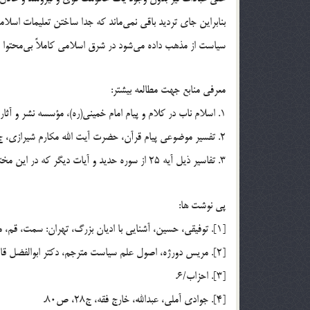
بنابراين جاي ترديد باقي نمي‌ماند كه جدا ساختن تعليمات اس
سياست از مذهب داده مي‌شود در شرق اسلامي كاملاً بي‌محتوا و 
معرفي منابع جهت مطالعه بيشتر:
1. اسلام ناب در كلام و پيام امام خميني(ره)، مؤسسه نشر و آثار امام خميني ص59.
2. تفسير موضوعي پيام قرآن، حضرت آيت الله مكارم شيرازي، ج8، ص9و10و64.
3. تفاسير ذيل آيه 25 از سوره حديد و آيات ديگر كه در اين مختصر بيان شد.
پي نوشت ها:
[1]. توفيقي، حسين، آشنايي با اديان بزرگ، تهران: سمت، قم، مركز جهاني علوم اسلامي، 1379، ص13.
[2]. مريس دورژه، اصول علم سياست مترجم، دكتر ابوالفضل قاضي شريعت پناهي، 1376، ص51.
[3]. احزاب/6.
[4]. جوادي آملي، عبدالله، خارج فقه، ج28، ص80.