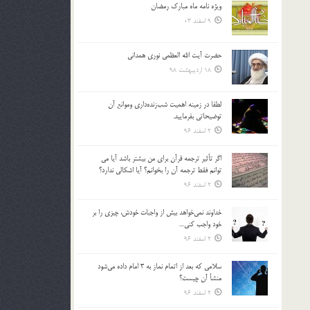
ویژه نامه ماه مبارک رمضان
بالا
9 اسفند 03
و
پایین
استفاده
حضرت آیت الله العظمی نوری همدانی
کنید.
18 اردیبهشت 98
لطفا در زمينه اهميت شب‌زنده‌داري وموانع آن
توضيحاتي بفرماييد.
2 اسفند 96
اگر تأثير ترجمه قرآن براي من بيشتر باشد آيا مي
توانم فقط ترجمه آن را بخوانم؟ آيا اشكالي ندارد؟
2 اسفند 96
خداوند نمي‌خواهد بيش از واجبات خودش، چيزي را بر
خود واجب كني…
2 اسفند 96
سلامي كه بعد از اتمام نماز به 3 امام داده مي‌شود
منشأ آن چيست؟
2 اسفند 96