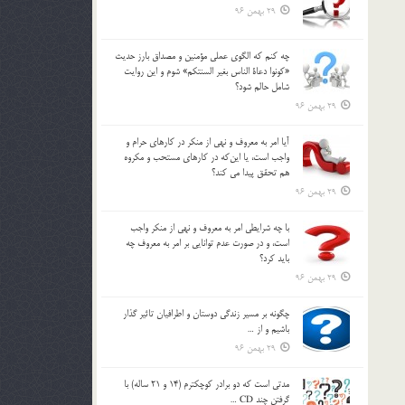
29 بهمن 96
چه كنم كه الگوي عملي مؤمنين و مصداق بارز حديث
«كونوا دعاة الناس بغير السنتكم» شوم و اين روايت
شامل حالم شود؟
29 بهمن 96
آيا امر به معروف و نهي از منكر در كارهاي حرام و
واجب است، يا اين‌كه در كارهاي مستحب و مكروه
هم تحقق پيدا مي كند؟
29 بهمن 96
با چه شرايطي امر به معروف و نهي از منکر واجب
است، و در صورت عدم توانايي بر امر به معروف چه
بايد کرد؟
29 بهمن 96
چگونه بر مسير زندگي دوستان و اطرافيان تاثير گذار
باشيم و از …
29 بهمن 96
مدتي است كه دو برادر كوچكترم (14 و 21 ساله) با
گرفتن چند CD …