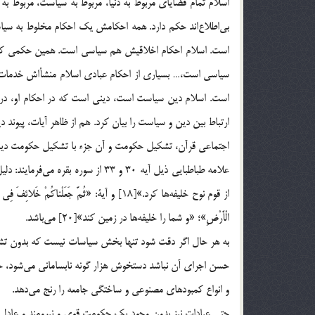
اسلام تمام قضاياي مربوط به دنيا، مربوط به سياست، مربوط به 
بي‌اطلاع‌اند حكم دارد. همه احكامش يك احكام مخلوط به
سياسي است،… بسياري از احكام عبادي اسلام منشأ‌اش خدمات ا
ارتباط بين دين و سياست را بيان كرد. هم از ظاهر آيات، پيون
اجتماعي قرآن، تشكيل حكومت و آن جزء با تشكيل حكومت دين
علامه طباطبايي ذيل آيه 30 و 33 از سوره ب
الْأَرْضِ»؛ «و شما را خليفه‌ها در زمين كند»[20] مي‌باشد.
به هر حال اگر دقت شود تنها بخش سياسات نيست كه بدون ت
حسن اجراي آن نباشد دستخوش هزار گونه نابساماني مي‌شود، حق
و انواع كمبود‌هاي مصنوعي و ساختگي جامعه را رنج مي‌دهد.
حتي عبادات نيز بدون وجود يك حكومت قوي و نيرومند و عادل 