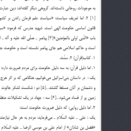
به موجودات روحاني دانسته‌اند. گروهي ديگر گفته‌اند: دين عب
قانون اساسي حكومت الهي است. شهيد مدرس كه فرمود: «سي
باب «النّبي اولي بالمؤمنين»[3] پيامبر ـ
است و حاكم اسلامي هم جاي پيامبر نشسته است و حكومت جاي حقيقت.[4] دلايل نقلي ضرورت حكومت و حكومت 
1. كتاب(قرآن) 2. سنّت.
1. اما دليل قرآن: به سه دليل حكومت براي مردم ضرورت دارد:
يک : در داستان بني‌اسرائيل مي‌خوانيم، هنگامي كه بر اثر ه
و دشمنان بر آنان مسلط گشتند…[5] د
2. اما دليل روايي: كه دليل ضرورت حكومت است:
«فضل بن شاذان» از امام علي بن موسي الرضا ـ عليه السّلام ـ