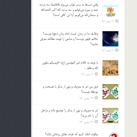
وقتي شب‌ها به بستر خواب مي‌روم بلافاصله سه مرتبه
حمد و سوره مي‌خوانم و سه مرتبه الله اكبر، الحمدالله
و سبحان‌الله مي‌گويم آيا اين كافي است؟
2 اسفند 96
وظايف ما در زمان غيبت امام زمان (عج) چيست؟
علائم ظهور چيست؟ و منابعي را جهت مطالعه معرفي
نماييد؟
2 اسفند 96
با توجه به كلام امير المؤمنين (ع): «اوصيكم بتقوي
الله و نظم …
2 اسفند 96
فرق بين امر به معروف و نهي از منكر با نصيحت و
موعظه چيست؟
29 بهمن 96
امر به معروف و نهي از منكر را توضيح داده و مراحل
آن را نام ببريد؟
29 بهمن 96
چگونه انتقاد كنيم كه طرف مقابل پرخاش نكند؟