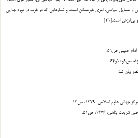
لامي از مسايل سياسي، امري غيرممكن است، و شعارهايي كه در غرب در مورد جدايي
بي‌ارزش است.[21]