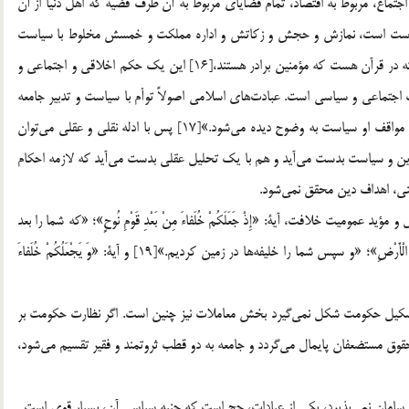
اجتماع، مربوط به اقتصاد، تمام قضاياي مربوط به آن طرف قضيه كه اهل دنيا از آن
 سياست است، نمازش و حجش و زكاتش و اداره مملكت و خمسش مخلوط با سياست
است. اسلام احكام اخلاقيش هم سياسي است. همين حكمي كه در قرآن هست كه مؤمنين برادر هستند،[16] اين يك حكم اخلاقي و اجتماعي و
جتماعي و سياسي است. عبادت‌هاي اسلامي اصولاً توأم با سياست و تدبير جامعه
است. اسلام دين سياست است، ديني است كه در احكام او، در مواقف او سياست به وضوح ديده مي‌شود.»[17] پس با ادله نقلي و عقلي مي‌توان
د دين و سياست بدست مي‌آيد و هم با يك تحليل عقلي بدست مي‌آيد كه لازمه احكام
ي، اهداف دين محقق نمي‌شود.
قره مي‌فرمايند: دليل و مؤيد عموميت خلافت، آية: «إِذْ جَعَلَكُمْ خُلَفاءَ مِنْ بَعْدِ قَوْمِ نُوحٍ»؛ «كه شما را بعد
از قوم نوح خليفه‌ها كرد.»[18] و آية: «ثُمَّ جَعَلْناكُمْ خَلائِفَ فِي الْأَرْضِ»؛ «و سپس شما را خليفه‌ها در زمين كرديم.»[19] و آية: «وَ يَجْعَلُكُمْ خُلَفاءَ
شكيل حكومت شكل نمي‌گيرد بخش معاملات نيز چنين است. اگر نظارت حكومت بر
وق مستضعفان پايمال مي‌گردد و جامعه به دو قطب ثروتمند و فقير تقسيم مي‌شود،
سامان نمي‌پذيرد، يكي از عبادات، حج است كه جنبه سياسي آن، بسيار قوي است.