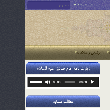
شنبه , 17 مرداد 1405
پزشکی و سلامت
زیارت نامه امام صادق علیه السلام
پخش‌کننده
برای
00:00
00:00
صوت
افزایش
یا
کاهش
صدا
مطالب مشابه
از
کلیدهای