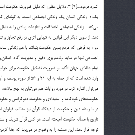
اشاره فرمود…[9] 3. دلايل عقلي: كه دليل ضرورت حكومت است در راستاي ارتباط دين با سياست:
يک : زندگي انسان يك زندگي اجتماعي است، به گونه‌اي كه ا
مي‌كند… زندگي اجتماعي اختلافات و تنازعات زيادي را به دنبال 
دهد. از سوي ديگر اين قوانين به تنهايي اثري در رفع تجاوز و تنا
دو : به فرض كه مردم بدون حكومت بتوانند با هم زندگي سالم
اجتماعي تنها در سايه برنامه‌ريزي دقيق و مديريت آگاه، امكا
حكومت‌هاي خودكامه و استبدادي و حكومت دموكراسي و حكومت ا
در با رابطه دين و حكومت از ديدگاه قرآن نيز مطالب فراوان 
تاريخ با مسأله حكومت آميخته است. هر كس قرآن شريف و سنت پي
توجه قرار دهد، اين مسئله را به وضوح در مي‌يابد كه جدا ك