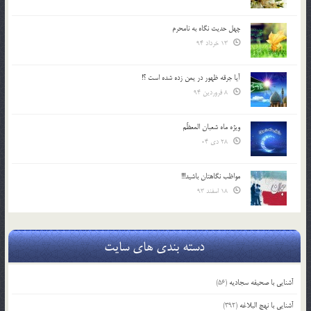
چهل حدیث نگاه به نامحرم
13 خرداد 94
آیا جرقه ظهور در یمن زده شده است ؟!
8 فروردین 94
ویژه ماه شعبان المعظّم
28 دی 04
مواظب نگاهتان باشید!!!
18 اسفند 93
دسته بندی های سایت
آشنایی با صحیفه سجادیه
(56)
آشنایی با نهج البلاغه
(392)