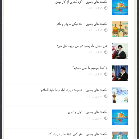
حکمت های رضوی – گره گشایی از کار مومن
29 اسفند 03
حکمت های رضوی – حد نیکی به پدر و مادر
29 اسفند 03
شرح دعای ماه رجب؛ «یا من ارجوه لکل خیر»
29 اسفند 03
از كجا بفهميم ما ناجی هستیم؟
29 اسفند 03
حکمت های رضوی – فضیلت زیارت امام رضا علیه السلام
20 شهریور 03
حکمت های رضوی – تولی و تبری
20 شهریور 03
حکمت های رضوی – هر کس نتواند ما را زیارت کند