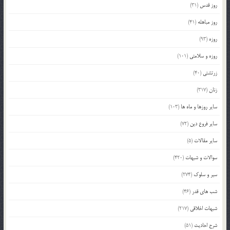
روز قدس
(31)
روز مباهله
(41)
روزه
(93)
روزه و سلامتی
(101)
زرتشتی
(40)
زنان
(317)
سایر روزها و ماه ها
(103)
سایر فروع دین
(72)
سایر مقالات
(5)
سوالات و شبهات
(420)
سیر و سلوک
(274)
شب های قدر
(46)
شبهات اخلاقی
(217)
شرح احادیث
(51)