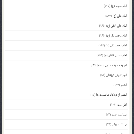
امام سجاد (ع)
(227)
امام علی (ع)
(894)
امام علی النقی (ع)
(165)
امام محمد باقر (ع)
(165)
امام محمد تقی (ع)
(146)
امام موسی کاظم (ع)
(152)
امر به معروف و نهی از منکر
(63)
امور تربیتی فرزندان
(51)
انتظار
(164)
انتظار از دیدگاه شخصیت ها
(17)
اهل بیت
(104)
بهداشت جسم
(73)
بهداشت روان
(26)