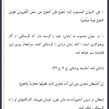
– فِي الدّيوانِ المَنسوبِ إلَيهِ: تَجَوَّع فَإِنَّ الجوعَ مِن عَمَلِ التُّقىوإنَّ طويلَ
الجوعِ يَوماً سَيُشبَعُ؛
– در ديوان منسوب به ايشان: خود را گرسنه بدار كه گرسنگى، از آثار
پرهيزگارى است / آن‏كه زمان درازى را گرسنگى كشد، سرانجامْ روزى (روز
قيامت) سير خواهد شد.
(دانش نامه احاديث پزشكي، ج 2، ح 32)
إنَّ الشَّيطانَ لَيَجري مِنِ ابنِ آدَمَ مَجرَى الدَّمِ، فَضَيِّقوا مَجارِيَهُ بِالجوعِ؛
شيطان در درون آدمى‏زاده به سان خون، جريان مى‏يابد. گذرگاه‏هاى او را با
گرسنگى، تنگ كنيد.