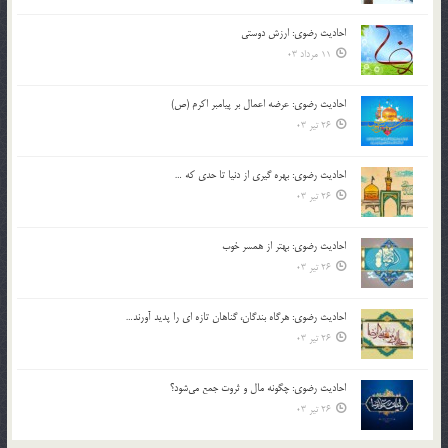
احادیث رضوی: ارزش دوستی
11 مرداد 03
احادیث رضوی: عرضه اعمال بر پیامبر اکرم (ص)
26 تیر 03
احادیث رضوی: بهره گیری از دنیا تا حدی که …
26 تیر 03
احادیث رضوی: بهتر از همسر خوب
26 تیر 03
احادیث رضوی: هرگاه بندگان، گناهان تازه ای را پدید آورند…
26 تیر 03
احادیث رضوی: چگونه مال و ثروت جمع می‌شود؟
26 تیر 03