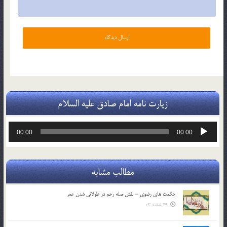
زیارت نامه امام صادق علیه السلام
پخش‌کننده
00:00
00:00
صوت
مطالب مشابه
حکمت های رضوی – نقش صله رحم در طولانی شدن عمر
29 اسفند 03