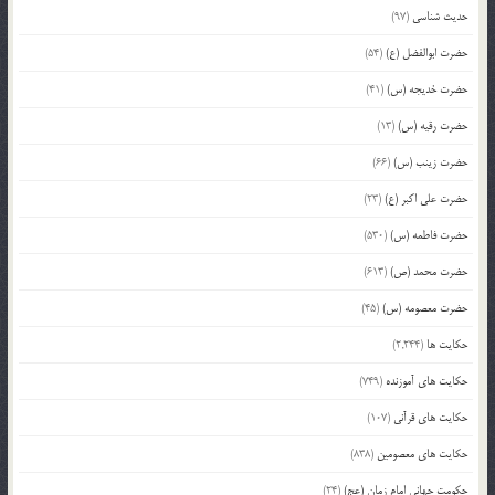
حدیث شناسی
(97)
حضرت ابوالفضل (ع)
(54)
حضرت خدیجه (س)
(41)
حضرت رقیه (س)
(13)
حضرت زینب (س)
(66)
حضرت علی اکبر (ع)
(23)
حضرت فاطمه (س)
(530)
حضرت محمد (ص)
(613)
حضرت معصومه (س)
(45)
حکایت ها
(2,244)
حکایت های آموزنده
(749)
حکایت های قرآنی
(107)
حکایت های معصومین
(838)
حکومت جهانی امام زمان (عج)
(24)