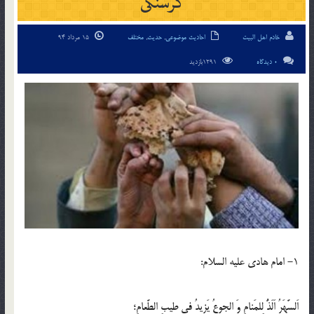
گرسنگی
خادم اهل البیت
احادیث موضوعی
,
حدیث
,
مختلف
15 مرداد 94
0 دیدگاه
1291بازدید
1- امام هادى عليه السلام:
اَلسَّهَرُ اَلَذُّ لِلمَنامِ وَ الجوعُ يَزيدُ فى طيبِ الطَّعامِ؛