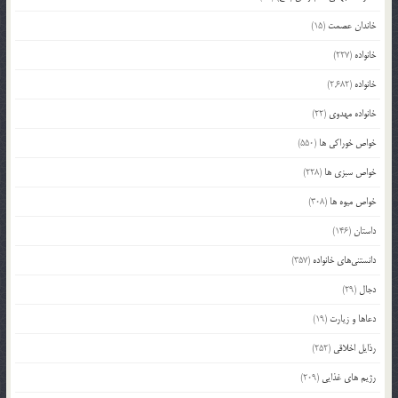
خاندان عصمت
(15)
خانواده
(227)
خانواده
(2,682)
خانواده مهدوی
(22)
خواص خوراکی ها
(550)
خواص سبزی ها
(228)
خواص میوه ها
(308)
داستان
(146)
دانستنی‌های خانواده
(357)
دجال
(29)
دعاها و زیارت
(19)
رذایل اخلاقی
(252)
رژیم های غذایی
(209)