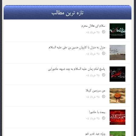
تازه ترین مطالب
سلام ای هلال محرم
25 خرداد 05
منزل به منزل با کاروان حسین بن علی علیه السلام
25 خرداد 05
پاسخ امام زمان علیه السلام به چند شبهه عاشورایی
25 خرداد 05
من سرزمین کربلا
25 خرداد 05
بیعت با عاشورا
25 خرداد 05
ویژه عید غدیر خم