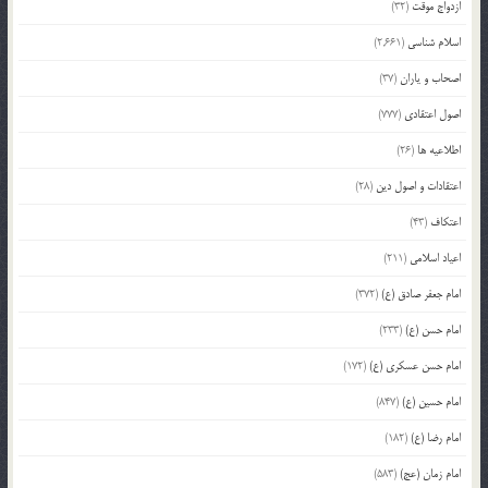
ازدواج موقت
(32)
اسلام شناسی
(2,661)
اصحاب و یاران
(37)
اصول اعتقادی
(777)
اطلاعیه ها
(26)
اعتقادات و اصول دین
(28)
اعتکاف
(43)
اعیاد اسلامی
(211)
امام جعفر صادق (ع)
(372)
امام حسن (ع)
(233)
امام حسن عسکری (ع)
(172)
امام حسین (ع)
(847)
امام رضا (ع)
(182)
امام زمان (عج)
(583)