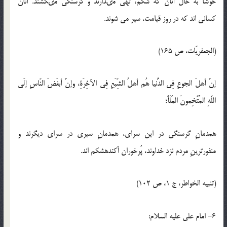
خوشا به حال آنان كه شكم، تهى مى‏دارند و گرسنگى مى‏كشند. آنان
كسانى اند كه در روز قيامت، سير مى ‏شوند.
(الجعفريّات، ص 165)
إنَّ أهلَ الجوعِ فِي الدُّنيا هُم أهلُ الشِّبَعِ فِي الآخِرَةِ، وإنَّ أبغَضَ النّاسِ إلَى
اللّه‏ِ المُتَّخِمونَ المُلَأُ؛
همدمانِ گرسنگى در اين سراى، همدمانِ سيرى در سراى ديگرند و
منفورترينِ مردم نزد خداوند، پُرخوران آكنده‏شكم اند.
(تنبيه الخواطر، ج 1، ص 102)
6- امام على عليه السلام: