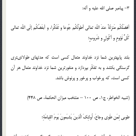
3- پيامبر صلى الله عليه و آله:
أفضَلُكُم مَنزِلَةً عندَ اللّه تعالى أطوَلُكُم جُوعا و تَفَكُّرا، و أبغَضُكُم إلَى اللّه تعالى
كُلُّ نَؤومٍ و أكُولٍ و شَروبٍ؛
بلند پايه‏ترين شما نزد خداوند متعال كسى است كه مدتهاى طولانى‏ترى
گرسنگى بكشد و به تفكّر بپردازد و منفورترين شما نزد خداوند متعال هر آن
كسى است، كه پرخواب و پرخور و پرنوش باشد.
(تنبيه الخواطر، ج1، ص 100 – منتخب ميزان الحكمة، ص 448)
طوبى لِمَن طَوى وجاعَ، اُولئِكَ الَّذينَ يَشبَعونَ يَومَ القِيامَةِ؛