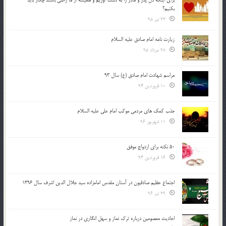
بكنيم؟
23 تیر 95
زیارت نامه امام صادق علیه السلام
28 مرداد 95
مراسم شهادت امام صادق (ع) سال 93
10 فروردین 94
جذب کمک های مردمی موکب امام علی علیه السلام
11 شهریور 96
50 نکته برای ازدواج موفق
16 فروردین 94
اجتماع عظیم صادقیون در آستان مقدس امامزاده سید جلال الدین اشرف سال 1396
29 تیر 96
احادیث معصومین درباره ترک نماز و سهل انگاری در نماز