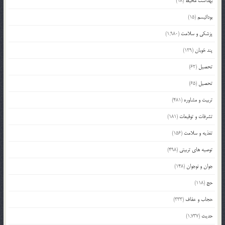
بهداشت محیط
(18)
بودائیسم
(15)
پزشکی و سلامت
(1,980)
پند خوبان
(129)
تحصیل
(62)
تحصیل
(65)
تربیت و مشاوره
(481)
تشرفات و توقیعات
(181)
تغذیه و سلامت
(156)
توصیه های تربیتی
(498)
جوان و نوجوان
(148)
حج
(118)
حجاب و عفاف
(333)
حدیث
(1,737)