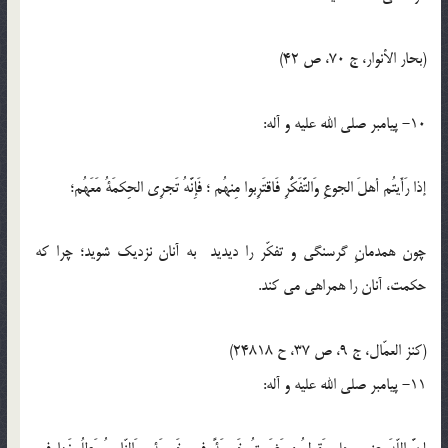
(بحار الأنوار، ج 70، ص 42)
10- پيامبر صلى الله عليه و آله:
إذا رَأَيتُم أهلَ الجوعِ وَالتَّفَكُّرِ فَاقتَرِبوا مِنهُم ؛ فَإِنَّهُ تَجرِي الحِكمَةُ مَعَهُم؛
چون همدمانِ گرسنگى و تفكّر را ديديد به آنان نزديك شويد؛ چرا كه
حكمت، آنان را همراهى مى كند.
(كنز العمّال، ج 9، ص 37، ح 24818)
11- پيامبر صلى الله عليه و آله: