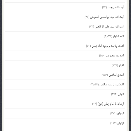
آیت الله بهجت
(54)
آیت الله سید ابوالحسن اصفهانی
(43)
آیت الله سید علی آقا قاضی
(42)
ائمه اطهار
(5,038)
اثبات ولایت و وجود امام زمان
(73)
احادیث موضوعی
(550)
اخبار
(717)
اخلاق اسلامی
(956)
اخلاق و تربیت اسلامی
(2,836)
ادیان
(474)
ارتباط با امام زمان (عج)
(14)
ازدواج
(371)
ازدواج
(117)