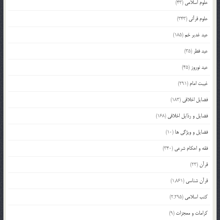
علوم اسلامی
(43)
علوم قرآنی
(343)
عید غدیر خم
(185)
عید فطر
(35)
عید نوروز
(45)
غیبت امام
(291)
فضایل اخلاقی
(183)
فضایل و رذایل اخلاقی
(168)
فضایل و ویژگی ها
(10)
فقه و احکام شرعی
(340)
قرآن
(23)
قرآن شناسی
(1,861)
کتب اسلامی
(2,295)
کرامات و معجزات
(9)