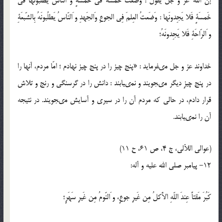
إنَّ اللّه‏َ عز و جل يَقولُ : وَضَعتُ خَمسَةً في خَمسَةٍ و َالنّاسُ يَطلُبونَها في
خَمسَةٍ فَلا يَجِدونَها : وَضَعتُ العِلمَ فِي الجوعِ وَالجَهدِ و َالنّاسُ يَطلُبونَهُ بِالشّبعَةِ
و َالرّاحَةِ فَلا يَجِدونَهُ؛
خداوند عز و جل مى‏فرمايد : «پنج چيز را در پنج چيز نهادم ؛ امّا مردم، آنها را
در پنج چيزِ ديگر مى‏جويند و نمى‏يابند : دانش را در گرسنگى و رنج و تلاش
قرار دادم، در حالى كه مردم آن را در سيرى و آسايش مى‏جويند. در نتيجه
آن را نمى‏يابند.
(عوالي اللآلي، ج 4، ص 61، ح 11)
12- پيامبر صلى الله عليه و آله:
كَبُرَ مَقتاً عِندَ اللّه‏ِ الأَكلُ مِن غَيرِ جوعٍ، و َالنّومُ مِن غَيرِ سَهَرٍ؛