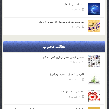
ویژه ماه شعبان المعظّم
28 دی 04
ویژه مبعث حضرت محمد صلی الله علیه و اله و سلم
25 دی 04
مطالب محبوب
نمادهای شیطان پرستی در بازی کلش آف کلنز
11 مرداد 94
خاطره ای از توسل به حضرت زهرا(س)
23 خرداد 94
تجارت پُرسود ازدواج موقت !
16 شهریور 04
براي اينكه دل پدر و مادر را به دست آوريم و هميشه از ما راضي باشند چكار بايد