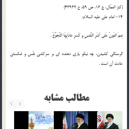
(كنز العمّال، ج 16، ص 59، ح 43932)
14- امام على عليه السلام:
نِعمَ العَونُ عَلى أشَرِ النَّفسِ و كَسرِ عادَتِهَا التَّجَوُّعُ .
گرسنگى كشيدن، چه نيكو يارى دهنده اى بر سركشىِ نفْس و شكستن
عادت آن است .
مطالب مشابه