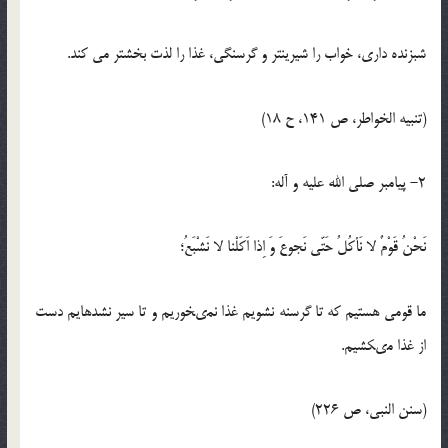
شب‏زنده دارى، خواب را شيرين‏تر و گرسنگى، غذا را لذت بخش‏تر مى‏ كند.
(تنبيه الخواطر، ص 141، ح 18)
2- پيامبر صلى الله عليه و آله:
نَحْنُ قَوْمٌ لا نَأكُلُ حَتّى نَجوعَ وَ اِذا اَكَلْنا لا نَشْبَعُ؛
ما قومى هستيم كه تا گرسنه نشويم غذا نمى‏خوريم و تا سير نشده‏ايم دست
از غذا مى‏كشيم.
(سنن النبى، ص 226)