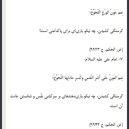
نِعمَ عَونُ الوَرَعِ التَّجَوُّعُ؛
گرسنگى كشيدن، چه نيكو يارى‏اى براى پاك‏دامنى است!
(غرر الحكم، ح 9923)
7- امام على عليه السلام:
نِعمَ العَونُ عَلى أشَرِ النَّفسِ وكَسرِ عادَتِهَا التَّجَوُّعُ؛
گرسنگى كشيدن، چه نيكو يارى‏دهنده‏اى بر سركشىِ نفْس و شكستن عادت
آن است.
(غرر الحكم، ح 9942)