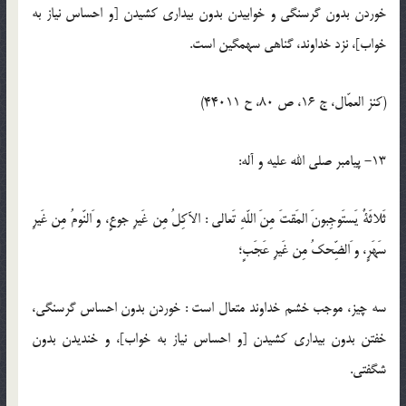
خوردن بدون گرسنگى و خوابيدن بدون بيدارى كشيدن [و احساس نياز به
خواب]، نزد خداوند، گناهى سهمگين است.
(كنز العمّال، ج 16، ص 80، ح 44011)
13- پيامبر صلى الله عليه و آله:
ثَلاثَةٌ يَستَوجِبونَ المَقتَ مِنَ اللّه‏ِ تَعالى : الآكِلُ مِن غَيرِ جوعٍ، و َالنّومُ مِن غَيرِ
سَهَرٍ، و َالضِّحكُ مِن غَيرِ عَجَبٍ؛
سه چيز، موجب خشم خداوند متعال است : خوردن بدون احساس گرسنگى،
خفتن بدون بيدارى كشيدن [و احساس نياز به خواب]، و خنديدن بدون
شگفتى.