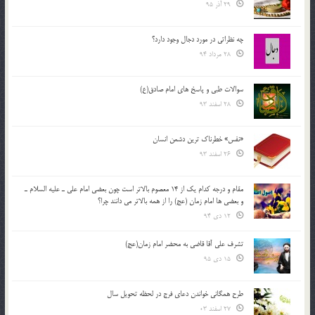
29 آذر 95
چه نظراتی در مورد دجال وجود دارد؟
28 مرداد 94
سوالات طبی و پاسخ های امام صادق(ع)
28 اسفند 93
«نفس» خطرناک ترین دشمن انسان
26 اسفند 93
مقام و درجه كدام يك از 14 معصوم بالاتر است چون بعضي امام علي ـ عليه السلام ـ
و بعضي ها امام زمان (عج) را از همه بالاتر مي دانند چرا؟
12 دی 94
تشرف علي آقا قاضي به محضر امام زمان(عج)
15 دی 95
طرح همگانی خواندن دعای فرج در لحظه تحویل سال
27 اسفند 03