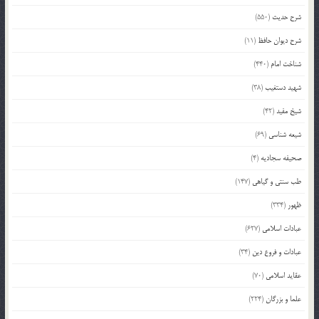
شرح حدیث
(550)
شرح دیوان حافظ
(11)
شناخت امام
(440)
شهید دستغیب
(38)
شیخ مفید
(42)
شیعه شناسی
(69)
صحیفه سجادیه
(4)
طب سنتی و گیاهی
(147)
ظهور
(334)
عبادات اسلامی
(627)
عبادات و فروع دین
(34)
عقاید اسلامی
(70)
علما و بزرگان
(224)