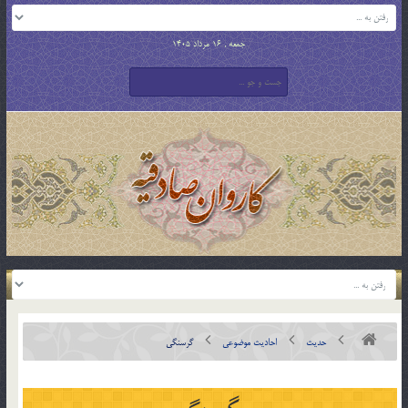
جمعه , 16 مرداد 1405
حدیث
احادیث موضوعی
گرسنگی