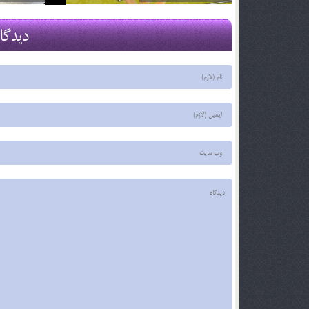
2 اسفند 96
2 اسفند 96
دیدگا