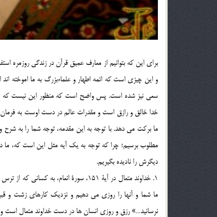
براي اين كه بتوانيم از معارف عميق قرآن در زندگي روزمره استفا
و اين چيزي است كه ائمه اطهار و علماء‌بزرگ به ما اموخته ان
سعي نيز شده است. پس واضح است كه منظور اين نيست كه ما در
خدا خالق و رازق است و مقدرات عالم در دست اوست به فرمان ا
ما بركت مي دهد. با توجه به اين مقدمه، توجه شما را به شرح 
مطلوب برسيم؛ چرا كه توجه به يك آيه مثل اين است كه، ما در 
ديگرش را ناديده بگيريم.
1. خداوند متعال در آية 151، سورة انعام، ب
ما شما و آنها را روزي مي دهيم و نزديك كارهاي زشت و قبي
نرسانيد…» رزق و روزي انسان ها در دست خداوند متعال است و