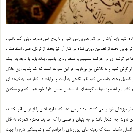
ده كنيم بايد آيات را در كنار هم بررسي كنيم و با روح كلي معارف ديني آشنا باشيم.
د اگر جايي بحث از تضمين روزي شده در كنار آن نيز بحث از توكل، صبر، استقامت و
 گوشه اي بي حركت بنشينيم و منتظر روزي باشيم، بلكه بايد با توجه به اينكه
و گوش كنيم و به تلاش نيز بپردازيم. در اين صورت است كه خداوند به رزق حلال
و تفصيل بحث جلب مي كنم تا با نگاهي به آيات و روايات در كنار هم، به نتيجه اي
گفتار روزانه خود تنها به گوشه اي از سخنان رئيس ادارة خود عمل كنيم و سخنان
ه كساني كه از ترس فقر فرزندان خود را مي كشتند هشدار مي دهد كه «فرزندانتان را از ترس فقر نكشيد،
ح نرويد چه آشكار باشد و چه پنهان و نفسي را كه خداوند محترم شمرده به قتل
 انسان مكلف است كه زمينه هاي اين روزي را فراهم كند و شايستگي لازم را جهت