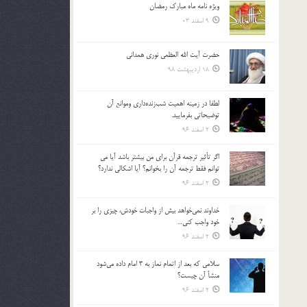
ویژه نامه ماه مبارک رمضان
بالا
9 اسفند 03
و
پایین
استفاده
حضرت آیت الله العظمی نوری همدانی
کنید.
18 اردیبهشت 98
لطفا در زمينه اهميت شب‌زنده‌داري وموانع آن
توضيحاتي بفرماييد.
2 اسفند 96
اگر تأثير ترجمه قرآن براي من بيشتر باشد آيا مي
توانم فقط ترجمه آن را بخوانم؟ آيا اشكالي ندارد؟
2 اسفند 96
خداوند نمي‌خواهد بيش از واجبات خودش، چيزي را بر
خود واجب كني…
2 اسفند 96
سلامي كه بعد از اتمام نماز به 3 امام داده مي‌شود
منشأ آن چيست؟
2 اسفند 96