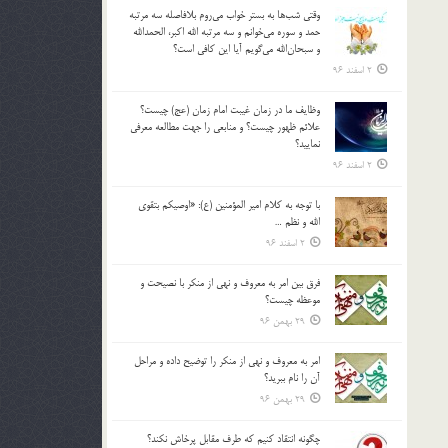
وقتي شب‌ها به بستر خواب مي‌روم بلافاصله سه مرتبه
حمد و سوره مي‌خوانم و سه مرتبه الله اكبر، الحمدالله
و سبحان‌الله مي‌گويم آيا اين كافي است؟
2 اسفند 96
وظايف ما در زمان غيبت امام زمان (عج) چيست؟
علائم ظهور چيست؟ و منابعي را جهت مطالعه معرفي
نماييد؟
2 اسفند 96
با توجه به كلام امير المؤمنين (ع): «اوصيكم بتقوي
الله و نظم …
2 اسفند 96
فرق بين امر به معروف و نهي از منكر با نصيحت و
موعظه چيست؟
29 بهمن 96
امر به معروف و نهي از منكر را توضيح داده و مراحل
آن را نام ببريد؟
29 بهمن 96
چگونه انتقاد كنيم كه طرف مقابل پرخاش نكند؟