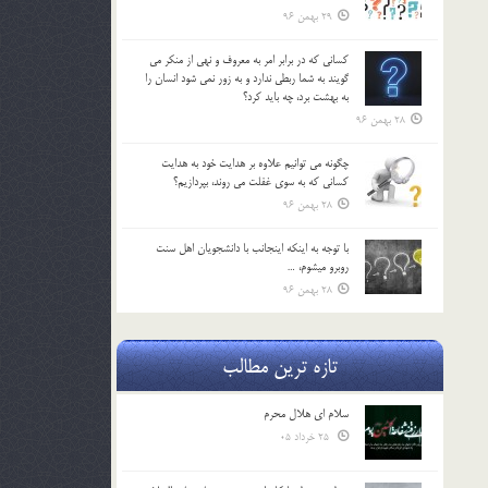
29 بهمن 96
كساني كه در برابر امر به معروف و نهي از منكر مي
گويند به شما ربطي ندارد و به زور نمي شود انسان را
به بهشت برد، چه بايد كرد؟
28 بهمن 96
چگونه مي توانيم علاوه بر هدايت خود به هدايت
كساني كه به سوي غفلت مي روند، بپردازيم؟
28 بهمن 96
با توجه به اينكه اينجانب با دانشجويان اهل سنت
روبرو مي‎شوم، …
28 بهمن 96
تازه ترین مطالب
سلام ای هلال محرم
25 خرداد 05