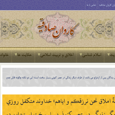
ان کاروان صادقیه
تماس با ما
یث
اسلام شناسی
اخلاق و تربیت اسلامی
حکایت ها
خانواده
روزي بندگان پس از ازدواج مي باشد، از طرف ديگر زندگي در عصر كنوني بسيار سخت است؛ اين دو نكته چگونه قابل جمع
شيةً املاق نحن نرزقكم و اياهم» خداوند متكفل روزي
 ديگر زندگي در عصر كنوني بسيار سخت است؛ اين دو