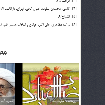
[3] . ابراهيم/12.
[4] . كليني، محمدبن يعقوب، اصول كافي، تهران، دارالكتب الاسلاميه، چاپ چهارم، 1365ش، ج 5، ص 88.
[5] . انشراح/6.
[6] . ر. ك: مظاهري، علي اكبر، جوانان و انتخاب همسر، ‌قم، انتشارات دفتر تبليغات اسلامي قم، چاپ سوم، 1374، ص 13 – 17.
مط
اگر تأثير ترجمه قرآن براي من بيشتر باشد آيا مي توانم
خداوند نمي‌
فقط ترجمه آن را بخوانم؟ آيا اشكالي ندارد؟