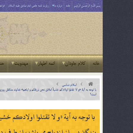
بِسْمِ اللَّـهِ الرَّحْمَـٰنِ الرَّحِيمِ
خانه
درباره ما
زیارت نامه خاص امام صادق علیه السلام
فراخو
خانه
کلام جاودان
ائمه اطهار
مهدویت
حد
اسلام شناسی
با توجه به آية «و لا تقتلوا اولادكم خشيةً املاق نحن نرزقكم و اياهم» خداوند متكفل 
است؟
با توجه به آية «و لا تقتلوا اولادكم خ
بندگان پس از ازدواج مي باشد، از طرف