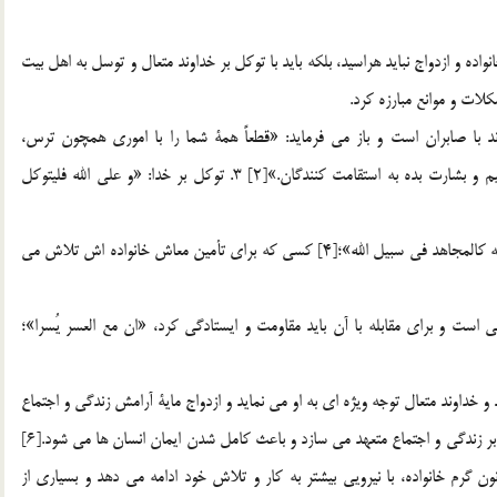
نواده و ازدواج نبايد هراسيد، بلكه بايد با توكل بر خداوند متعال و توسل به اهل بيت
ات و موانع مبارزه كرد.
برابر مشكلات: «ان الله مع الصابرين…»[1] خداوند با صابران است و باز مي فرمايد: «قطعاً همة شما را با اموري همچون ترس،
گرسنگي، زيان مالي و جاني و كمبود ميوه ها آزمايش مي كنيم و بشارت بده به استقامت كنندگان.»[2] 3. توكل بر خدا: «و علي الله فليتوكل
4. تلاش و كوشش براي رفع و حل مشكلات؛ «الكاد علي عياله كالمجاهد في سبيل الله»؛[4] كسي كه براي تأمين معاش خانواده اش تلاش مي
ست و براي مقابله با آن بايد مقاومت و ايستادگي كرد، «ان مع العسر يُسرا»؛
 و خداوند متعال توجه ويژه اي به او مي نمايد و ازدواج ماية آرامش زندگي و اجتماع
و سبب پاكدامني و بقاي نسل انسان مي شود و شخص را در برابر زندگي و اجتماع متعهد مي سازد و باعث كامل شدن ايمان انسان ها مي شود.[6]
ن گرم خانواده، با نيرويي بيشتر به كار و تلاش خود ادامه مي دهد و بسياري از