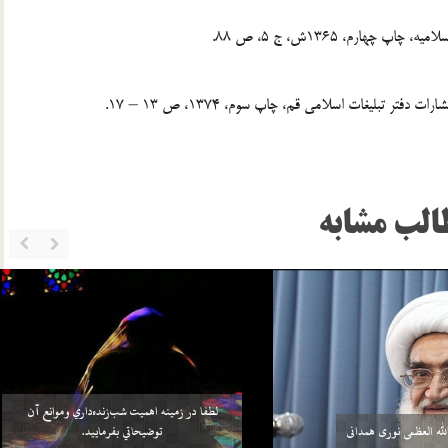
الب مشابه
خواهد بيش از واجبات خودش، چيزي را
سلامي كه بعد از اتمام نماز به 3 امام داده مي‌شود منشأ
بر خود واجب كني…
آن چيست؟