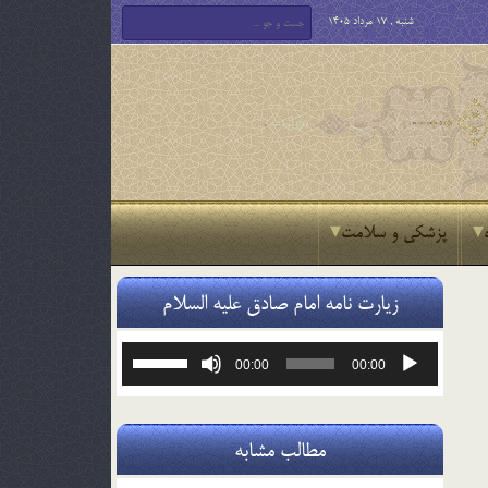
شنبه , 17 مرداد 1405
پزشکی و سلامت
زیارت نامه امام صادق علیه السلام
پخش‌کننده
برای
00:00
00:00
صوت
افزایش
یا
کاهش
صدا
مطالب مشابه
از
کلیدهای