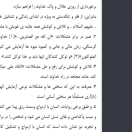
برخورداري از روزي حلال و پاك خداوند را فراهم سازد.
بنابراين، از فقر و تنگدستي به ويژه در ابتداي زندگي و تشكيل خا
ـ عليهم السّلام ـ و تلاش و كوشش همه جانبه ي خويش با مشكل
2. صبر در 
المتوكلون»[3] «و توكل كنندگان تنها بايد بر خدا توكل كنند.»
كند، مانند مجاهد در راه خداوند است.
4. معرفت به اين كه سختي ها و مشكلات نوعي آزمايش الهي ا
[5]آري مسلماً‌با هر سختي آساني است.
5. و طبق برخي روايات، انسان با ازدواج وسعت رزق پيدا مي كند
و تجربه نيز نشان داده است كه انسان با ازدواج و تشكيل كانو