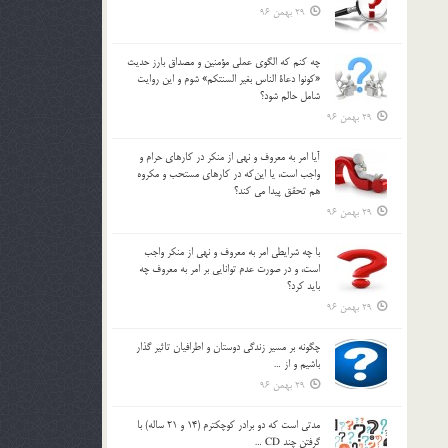
29 بهمن 96
چه كنم كه الگوي عملي مؤمنين و مصداق بارز حديث
«كونوا دعاة الناس بغير السنتكم» شوم و اين روايت
شامل حالم شود؟
29 بهمن 96
آيا امر به معروف و نهي از منكر در كارهاي حرام و
واجب است، يا اين‌كه در كارهاي مستحب و مكروه
هم تحقق پيدا مي كند؟
29 بهمن 96
با چه شرايطي امر به معروف و نهي از منکر واجب
است، و در صورت عدم توانايي بر امر به معروف چه
بايد کرد؟
29 بهمن 96
چگونه بر مسير زندگي دوستان و اطرافيان تاثير گذار
باشيم و از …
29 بهمن 96
مدتي است كه دو برادر كوچكترم (14 و 21 ساله) با
گرفتن چند CD …