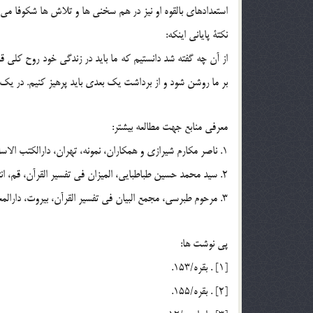
استعدادهاي بالقوه او نيز در هم سخني ها و تلاش ها شكوفا مي 
نكتة پاياني اينكه:
از آن چه گفته شد دانستيم كه ما بايد در زندگي خود روح كلي قر
بر ما روشن شود و از برداشت يك بعدي بايد پرهيز كنيم. در يك 
معرفي منابع جهت مطالعه بيشتر:
1. ناصر مكارم شيرازي و همكاران، نمونه، تهران، دارالكتب الاسلاميه، چاپ دهم، 1371، ج 6، ص 29 ـ‌34.
2. سيد محمد حسين طباطبايي، الميزان في تفسير القرآن، قم، انتشارات اسلامي، بي تا، ج 8 ـ 7، ص 372 ـ 378.
3. مرحوم طبرسي، مجمع البيان في تفسير القرآن، بيروت، دارالمعرفة، الطبعة الثانية، 1408 هـ ، ج 3 ـ 4، ص 589 ـ 591.
پي نوشت ها:
[1] . بقره/153.
[2] . بقره/155.