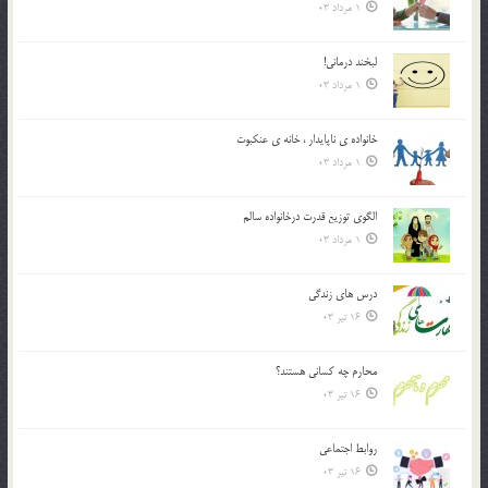
1 مرداد 03
لبخند درمانى!
1 مرداد 03
خانواده ي ناپايدار ، خانه ي عنکبوت
1 مرداد 03
الگوي توزيع قدرت درخانواده سالم
1 مرداد 03
درس هاي زندگي
16 تیر 03
محارم چه کساني هستند؟
16 تیر 03
روابط اجتماعي
16 تیر 03