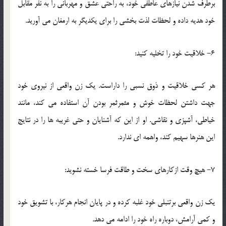
برطرف شدن نيازهاي عاطفي خود، به راحتي عشق و مهرباني را به نفر مقابل
خود هديه داده و لحظات لذت بخشي را براي يکديگر به ارمغان مي آوريد.
6- خلاقيت خود را تخليه کنيد:
هر کسي خلاقيت و ذوق نسبي را داراست. يک زن واقعي از نيروي خود
جهت داشتن لحظات خوش و مثمرثمر بودن آن استفاده مي کند، مانند
خياطي، آشپزي و نقاشي. او از اين که آشنايان و حتي غريبه ها را در نتايج
اين هنرها سهيم کند، واهمه اي ندارد.
7- هيچ وقت ازکارهاي سخت و طاقت فرسا خسته نشويد:
يک زن واقعي برتنبلي خود غلبه کرده و در پايان انجام هرکار، با تشويق خود
و کمي آرامش، دوباره راه خود را ادامه مي دهد.