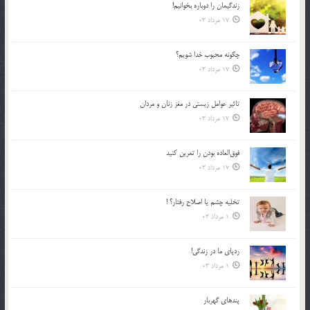
زندگيمان را دوباره بخوانيم!
17 مرداد 03
چگونه محبوب خدا شويم؟
17 مرداد 03
تاثیر عوامل زيستي در مغز زنان و مردان
17 مرداد 03
فوق‌العاده بودن را تمرين كنيد
17 مرداد 03
تخليه چشم يا اصلاح رفتار؟ !
1 مرداد 03
ردپاى ما در زندگى!
1 مرداد 03
پندهاي گهربار