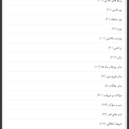
رژیم های غذایی
(209)
روز قدس
(31)
روز مباهله
(41)
روزه
(93)
روزه و سلامتی
(101)
زرتشتی
(40)
زنان
(317)
سایر روزها و ماه ها
(103)
سایر فروع دین
(72)
سایر مقالات
(5)
سوالات و شبهات
(420)
سیر و سلوک
(274)
شب های قدر
(46)
شبهات اخلاقی
(217)