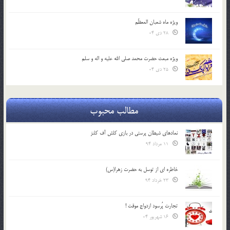
ویژه ماه شعبان المعظّم
28 دی 04
ویژه مبعث حضرت محمد صلی الله علیه و اله و سلم
25 دی 04
مطالب محبوب
نمادهای شیطان پرستی در بازی کلش آف کلنز
11 مرداد 94
خاطره ای از توسل به حضرت زهرا(س)
23 خرداد 94
تجارت پُرسود ازدواج موقت !
16 شهریور 04