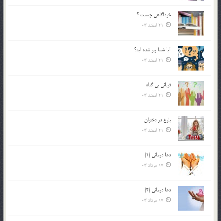
خودآگاهى چيست ؟
29 اسفند 03
آیا شما پیر شده اید؟
29 اسفند 03
قرباني بي گناه
29 اسفند 03
بلوغ در دختران
29 اسفند 03
دعا درمانی (1)
17 مرداد 03
دعا درمانی (2)
17 مرداد 03