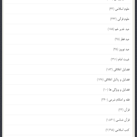
علوم اسلامی
(43)
علوم قرآنی
(343)
عید غدیر خم
(185)
عید فطر
(35)
عید نوروز
(45)
غیبت امام
(291)
فضایل اخلاقی
(183)
فضایل و رذایل اخلاقی
(168)
فضایل و ویژگی ها
(10)
فقه و احکام شرعی
(340)
قرآن
(23)
قرآن شناسی
(1,861)
کتب اسلامی
(2,295)