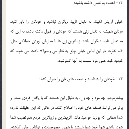
12- اعتماد به نفس داشته باشيد:
خيلي آرايش نکيند. به دنبال تأييد ديگران نباشيد و خودتان را باور کنيد.
مردان هميشه به دنبال زني هستند که خودش را قبول داشته باشد، به اين که
به دنبال تاييد ديگران باشد. زيباترين زن ها با به زبان آوردن جملاتي مثل:
«به نظرت در اين لباس خيلي چاق به نظر مي رسم؟» باعث مي شوند که
خودبه خود حس مرد نسبت به آنها کمترشود.
13- خودتان را بشناسيد و ضعف هاي تان را جبران کنيد:
بيشترمردم، چه مرد و چه زن، به دنبال اين هستند که با يافتن فردي ممتاز و
برتر مي توانند ضعف هاي خود را اصلاح کنند. در حالي که اين حقيقت ندارد؛
شما هماني که بوديد خواهيد ماند. اگربهترين و زيباترين مردم هم نصيب شما
شود، بازهم شما خود شما هستيد با همان خصوصيات و توانايي هاي گذشته.