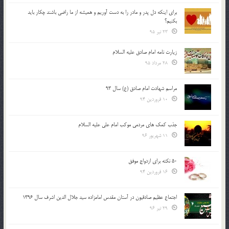
براي اينكه دل پدر و مادر را به دست آوريم و هميشه از ما راضي باشند چكار بايد
بكنيم؟
23 تیر 95
زیارت نامه امام صادق علیه السلام
28 مرداد 95
مراسم شهادت امام صادق (ع) سال 93
10 فروردین 94
جذب کمک های مردمی موکب امام علی علیه السلام
11 شهریور 96
50 نکته برای ازدواج موفق
16 فروردین 94
اجتماع عظیم صادقیون در آستان مقدس امامزاده سید جلال الدین اشرف سال 1396
29 تیر 96