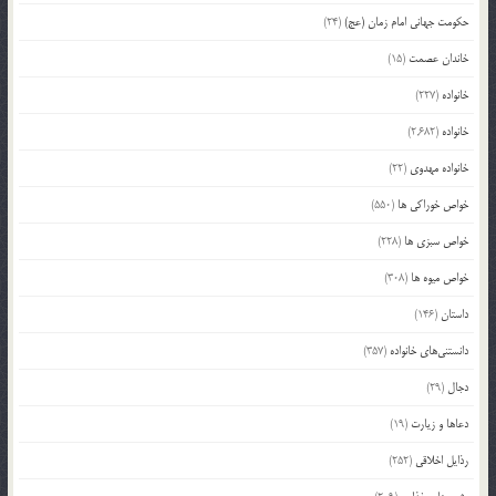
حکومت جهانی امام زمان (عج)
(24)
خاندان عصمت
(15)
خانواده
(227)
خانواده
(2,682)
خانواده مهدوی
(22)
خواص خوراکی ها
(550)
خواص سبزی ها
(228)
خواص میوه ها
(308)
داستان
(146)
دانستنی‌های خانواده
(357)
دجال
(29)
دعاها و زیارت
(19)
رذایل اخلاقی
(252)