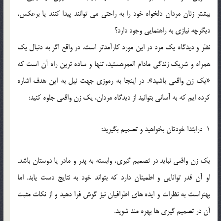
بيشتر زنان مردان دلخواه خود را به راحتي مي توانند پيدا كنند يا برعكس،
ديگرچه نيازي به راهنمايي وجود دارد؟
نظر و ديدگاه يك مرد در اين مورد كارآمدتر است. در واقع اگر به دنبال يك
همراه و شريك زندگي مادام العمرهستيد، تنها و ساده ترين راه آن است كه
«يك زن واقعي باشيد». در اينجا به رموزي جهت نيل به اين هدف اشاره
كرده ايم كه به آساني بتوانيد از ديدگاه مردان، يك زن واقعي جلوه كنيد:
1-درابتدا خودتان بخواهيد و تصميم بگيريد:
يك زن واقعي نبايد در تصميم گيري، وابسته به پدر و مادر يا دوستان باشد.
او آن قدر توانايي و اطمينان دارد كه بتواند خود به نتايج دست يابد. اما
بهتراست به نظرات و ايده هاي اطرافيان نيز گوش فرا دهيد و از نكات مثبت
آن در تصميم گيري ها بهره مند شويد.