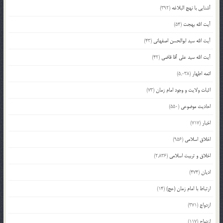
آشنایی با نهج البلاغه
(392)
آیت الله بهجت
(54)
آیت الله سید ابوالحسن اصفهانی
(43)
آیت الله سید علی آقا قاضی
(42)
ائمه اطهار
(5,038)
اثبات ولایت و وجود امام زمان
(73)
احادیث موضوعی
(550)
اخبار
(717)
اخلاق اسلامی
(956)
اخلاق و تربیت اسلامی
(2,836)
ادیان
(474)
ارتباط با امام زمان (عج)
(14)
ازدواج
(371)
ازدواج
(117)