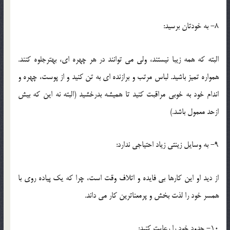
8- به خودتان برسيد:
البته که همه زيبا نيستند، ولي مي توانند در هر چهره اي، بهترجلوه کنند.
همواره تميز باشيد. لباس مرتب و برازنده اي به تن کنيد و از پوست، چهره و
اندام خود به خوبي مراقبت کنيد تا هميشه بدرخشيد (البته نه اين که بيش
ازحد معمول باشد.)
9- به وسايل زينتي زياد احتياجي ندارد:
از ديد او اين کارها بي فايده و اتلاف وقت است، چرا که يک پياده روي با
همسر خود را لذت بخش و پرمعناترين کار مي داند.
10- حدود خود را رعايت کنيد: