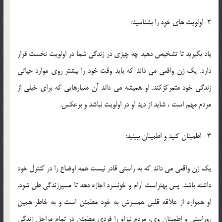
2-اولويت هاي خود را بشناسيد:
ياد بگيريد تا تشخيص دهيد چه چيزي در زندگي شما در اولويت نخست قرار
دارد. يك زن واقعي مي داند كه بايد وقت خود را بيشتر روي موارد حياتي
زندگي خود متمركزكند. او هميشه مي داند آن معيارهايي كه براي خيلي از
مردم مهم است ، شايد از ديد او در اولويت نباشد و برعكس.
3- اطمينان كنيد و اطمينان ببينيد:
يك زن واقعي مي داند كه به راستي قادر نيست همه اوضاع را در كنترل خود
داشته باشد. پس بهتراست آرام و خونسرد اجازه دهد تا مسيرزندگي طي شود.
او همواره از علاقه قلبي همسرش به خود مطمئن است و به خاطر همين
روراستي و اطمينان وي، مردم نيزاو را فردي مطمئن در تمام مراحل زندگي