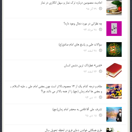
احادیث معصومین درباره ترک نماز و سهل انگاری در نماز
29 آذر 95
چه نظراتی در مورد دجال وجود دارد؟
28 مرداد 94
سوالات طبی و پاسخ های امام صادق(ع)
28 اسفند 93
«نفس» خطرناک ترین دشمن انسان
26 اسفند 93
مقام و درجه كدام يك از 14 معصوم بالاتر است چون بعضي امام علي ـ عليه السلام ـ
و بعضي ها امام زمان (عج) را از همه بالاتر مي دانند چرا؟
12 دی 94
تشرف علي آقا قاضي به محضر امام زمان(عج)
15 دی 95
طرح همگانی خواندن دعای فرج در لحظه تحویل سال