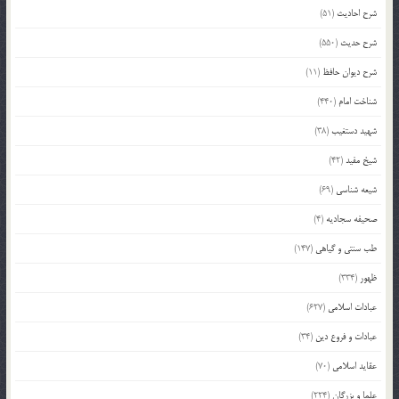
شرح احادیث
(51)
شرح حدیث
(550)
شرح دیوان حافظ
(11)
شناخت امام
(440)
شهید دستغیب
(38)
شیخ مفید
(42)
شیعه شناسی
(69)
صحیفه سجادیه
(4)
طب سنتی و گیاهی
(147)
ظهور
(334)
عبادات اسلامی
(627)
عبادات و فروع دین
(34)
عقاید اسلامی
(70)
علما و بزرگان
(224)