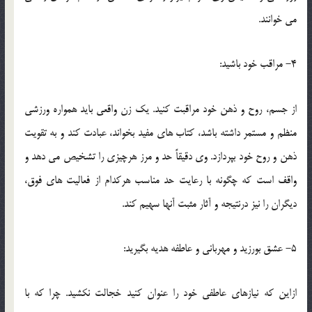
مي خوانند.
4- مراقب خود باشيد:
از جسم، روح و ذهن خود مراقبت کنيد. يک زن واقعي بايد همواره ورزشي
منظم و مستمر داشته باشد، کتاب هاي مفيد بخواند، عبادت کند و به تقويت
ذهن و روح خود بپردازد. وي دقيقاً حد و مرز هرچيزي را تشخيص مي دهد و
واقف است که چگونه با رعايت حد مناسب هرکدام از فعاليت هاي فوق،
ديگران را نيز درنتيجه و آثار مثبت آنها سهيم کند.
5- عشق بورزيد و مهرباني و عاطفه هديه بگيريد:
ازاين که نيازهاي عاطفي خود را عنوان کنيد خجالت نکشيد. چرا که با