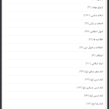
ازدواج موقت
(32)
اسلام شناسی
(2,661)
اصحاب و یاران
(37)
اصول اعتقادی
(777)
اطلاعیه ها
(26)
اعتقادات و اصول دین
(28)
اعتکاف
(43)
اعیاد اسلامی
(211)
امام جعفر صادق (ع)
(372)
امام حسن (ع)
(233)
امام حسن عسکری (ع)
(172)
امام حسین (ع)
(847)
امام رضا (ع)
(182)