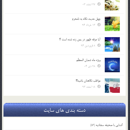
27 اسفند 03
چهل حدیث نگاه به نامحرم
13 خرداد 94
آیا جرقه ظهور در یمن زده شده است ؟!
8 فروردین 94
ویژه ماه شعبان المعظّم
28 دی 04
مواظب نگاهتان باشید!!!
18 اسفند 93
دسته بندی های سایت
آشنایی با صحیفه سجادیه
(56)