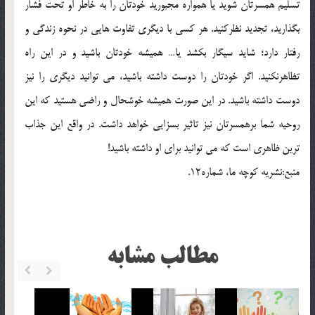
تسليم همسرتان شويد يا همواره مجبوريد خودتان را به خاطر او تحت فشار
بگذاريد، تجديد نظرکنيد. هر کسي با ديگري تفاوت هايي در نحوه زندگي و
رفتار دارد؛ شايد سيگار بکشد يا… هميشه خودتان باشيد و در اين راه
تظاهرنکنيد. اگر خودتان را دوست داشته باشيد، مي توانيد ديگري را نيز
دوست داشته باشيد. در اين صورت هميشه خوشحال و راضي هستيد که اين
روحيه شما برهمسرتان نيز تاثير بسزايي خواهد داشت. در واقع اين جذاب
ترين ظاهري است که مي توانيد براي او داشته باشيد!
منبع:نشريه کوچه ما، شماره12.
مطالب مشابه