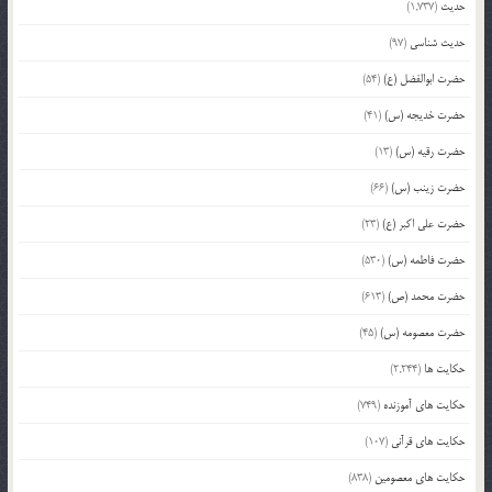
حدیث
(1,737)
حدیث شناسی
(97)
حضرت ابوالفضل (ع)
(54)
حضرت خدیجه (س)
(41)
حضرت رقیه (س)
(13)
حضرت زینب (س)
(66)
حضرت علی اکبر (ع)
(23)
حضرت فاطمه (س)
(530)
حضرت محمد (ص)
(613)
حضرت معصومه (س)
(45)
حکایت ها
(2,244)
حکایت های آموزنده
(749)
حکایت های قرآنی
(107)
حکایت های معصومین
(838)