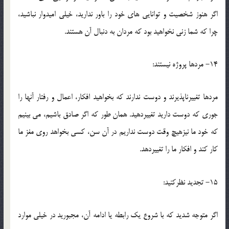
اگر هنوز شخصيت و توانايي هاي خود را باور نداريد، خيلي اميدوار نباشيد،
چرا که شما زني نخواهيد بود که مردان به دنبال آن هستند.
14- مردها پروژه نيستند:
مردها تغييرناپذيرند و دوست ندارند که بخواهيد افکار، اعمال و رفتار آنها را
جوري که دوست داريد تغييردهيد. همان طور که اگر صادق باشيم، مي بينيم
که خود ما نيزهيچ وقت دوست نداريم در آن سن، کسي بخواهد روي مغز ما
کار کند و افکار ما را تغييردهد.
15- تجديد نظرکنيد:
اگر متوجه شديد که با شروع يک رابطه يا ادامه آن، مجبوريد در خيلي موارد