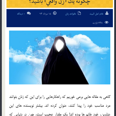
چگونه يك «زن واقعي» باشيد؟
خادم اهل البیت
خانواده
,
زنان
15 مرداد 94
0 دیدگاه
1368بازدید
گاهي به مقاله هايي برمي خوريم كه راهكارهايي را براي اين كه زنان بتوانند
مرد مناسب خود را پيدا كنند، عنوان كرده اند. بيشتر نويسنده هاي اين
عناوين، خود خانم ها بوده اند! يك مقدار عجيب است، چون در دنيايي كه