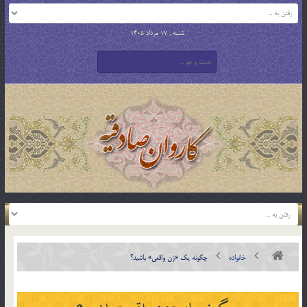
شنبه , 17 مرداد 1405
خانواده
چگونه يك «زن واقعي» باشيد؟