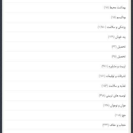
بهداشت محیط
(18)
بودائیسم
(15)
پزشکی و سلامت
(1,980)
پند خوبان
(129)
تحصیل
(62)
تحصیل
(65)
تربیت و مشاوره
(481)
تشرفات و توقیعات
(181)
تغذیه و سلامت
(156)
توصیه های تربیتی
(498)
جوان و نوجوان
(148)
حج
(118)
حجاب و عفاف
(333)