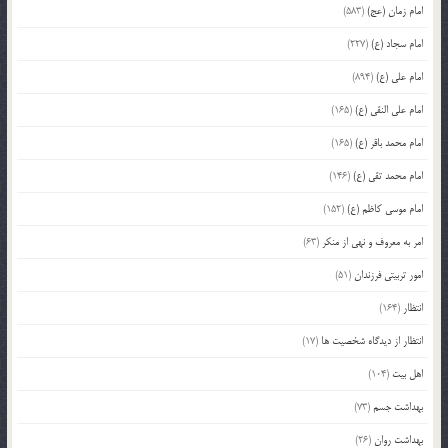
امام زمان (عج)
(583)
امام سجاد (ع)
(227)
امام علی (ع)
(894)
امام علی النقی (ع)
(165)
امام محمد باقر (ع)
(165)
امام محمد تقی (ع)
(146)
امام موسی کاظم (ع)
(152)
امر به معروف و نهی از منکر
(63)
امور تربیتی فرزندان
(51)
انتظار
(164)
انتظار از دیدگاه شخصیت ها
(17)
اهل بیت
(104)
بهداشت جسم
(73)
بهداشت روان
(26)