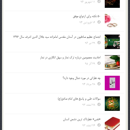
11 شهریور 96
50 نکته برای ازدواج موفق
16 فروردین 94
اجتماع عظیم صادقیون در آستان مقدس امامزاده سید جلال الدین اشرف سال 1396
29 تیر 96
احادیث معصومین درباره ترک نماز و سهل انگاری در نماز
29 آذر 95
چه نظراتی در مورد دجال وجود دارد؟
28 مرداد 94
سوالات طبی و پاسخ های امام صادق(ع)
28 اسفند 93
«نفس» خطرناک ترین دشمن انسان
26 اسفند 93