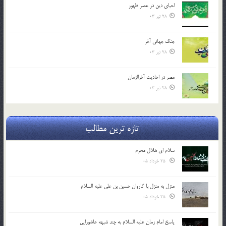
احياي دين در عصر ظهور
28 تیر 03
جنگ جهاني آخر
28 تیر 03
مصر در احادیث آخرالزمان
28 تیر 03
تازه ترین مطالب
سلام ای هلال محرم
25 خرداد 05
منزل به منزل با کاروان حسین بن علی علیه السلام
25 خرداد 05
پاسخ امام زمان علیه السلام به چند شبهه عاشورایی