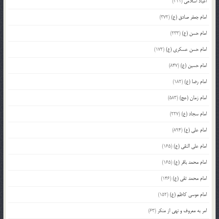
اعیاد اسلامی
(211)
امام جعفر صادق (ع)
(372)
امام حسن (ع)
(233)
امام حسن عسکری (ع)
(172)
امام حسین (ع)
(847)
امام رضا (ع)
(182)
امام زمان (عج)
(583)
امام سجاد (ع)
(227)
امام علی (ع)
(894)
امام علی النقی (ع)
(165)
امام محمد باقر (ع)
(165)
امام محمد تقی (ع)
(146)
امام موسی کاظم (ع)
(152)
امر به معروف و نهی از منکر
(63)