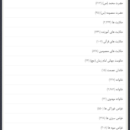
حضرت محمد (ص)
(613)
حضرت معصومه (س)
(45)
حکایت ها
(2,244)
حکایت های آموزنده
(749)
حکایت های قرآنی
(107)
حکایت های معصومین
(838)
حکومت جهانی امام زمان (عج)
(24)
خاندان عصمت
(15)
خانواده
(227)
خانواده
(2,682)
خانواده مهدوی
(22)
خواص خوراکی ها
(550)
خواص سبزی ها
(228)
خواص میوه ها
(308)