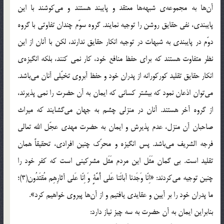
آن‌ها به مجموعه‌ی شبهه‌ها معتقد و پایبند هستند و می‌کوشند با این
پایبندی، نفی حقایق روشن را توجیه نمایند. گروه سوّم چندان تفاوتی با گروه
دوّم در پایبندی به شبهات در توجیه انکار حقایق ندارند، لکن با آنان از این
نظر متفاوت هستند که برای حفظ منافع خود، کار نمی کنند، بلکه انگیزه‌ی
انکار حقایق تقلید کورکورانه از پدران خود و حفظ آبروی تخیّلی آنان می‌باشد.
می‌توان اذعان نمود که بیشتر کسانی که ایمان به آن حضرت را نمی پذیرند،
از گروه آخر هستند. آنان در منزلی چشم به جهان می‌گشایند که میراث
صاحبان آن منزل، عدم پذیرش و ایمان به حضرت مهدی عجّل الله تعالی
فرجه الشریف می‌باشد. پس انگیزه و محرّک چنین افرادی، تحقیقاً همان
تقلید است. بی گمان مَثَل این مردم مَثَل مشرکینی است که کفر خود را
چنین توجیه می‌کردند: «اِنّا وَجَدنا آبائَنا عَلی آُمَّةٍ وَ اِنّا عَلی آثارِهِم مُقتَدُون(3)؛
ما پدران خود را بر آیین و عقایدی یافتیم و از آن‌ها پیروی خواهیم کرد».
بنابراین ایمان به آن حضرت به سه چیز نیاز دارد: