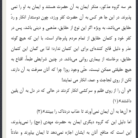
هر سه گروه مذکور، منکر ایمان به آن حضرت هستند و ایمان به او را نمی
پذیرند. در این جا هر کس به آن حضرت کفر ورزد، چون دوستدار انکار و ردّ
حقایق می‌باشد، به ویژه اگر این نوع از حقایق، مذهبی و دینی باشد، پس در
کفر خود و کتمان حقایق از تمام مردم پابرجاتر است، با این که هیچ گونه
عذر و دلیل قانع کننده‌ای برای این کتمان ندارد؛ لذا بی گمان این کتمان
حقایق، برخاسته از بیماری روانی می‌باشد. در چنین شرایطی طبعاً، اقناع به
هیچ حقیقتی ممکن نیست، حتّی وجود روز! چرا که آنان معرفت به آن دارند،
لکن از روی لجاجت و عمد، انکار می نمایند!
«و آن را از روی ظلم و سرکشی انکار کردند در حالی که در دل به آن یقین
داشتند».(1)
« آن‌ها به آن ایمان نمی‌آورند تا عذاب دردناک را ببینند».(2)
اما دلیل این که گروه دیگری ایمان به حضرت مهدی (عج) را نمی‌پذیرند،
این است که منافع آنان به ایشان اجازه نمی‌دهد تا ایمان بیاورند و عادتاً