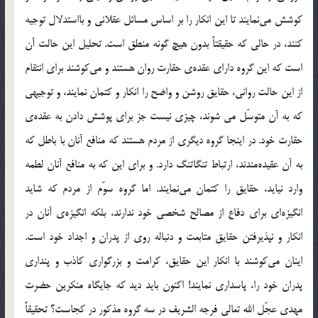
کوشش می‌نمایند تا این انکار را بر اساس مسائل عقلانی و بااستدلال توجیه
کنند، در حالی که حقیقتاً بدون هیچ گونه منطق است. تحلیل این حالت آن
است که این گروه دارای عقده‌ی حقارت روان هستند و می‌کوشند برای انتقام
از این حالت روانی، حقایق روشن و واضح را انکار و کتمان نمایند، و توجیهی
که به آن متوسّل می شوند، چیزی نیست جز برای پوشش دادن به عقده‌ی
حقارت خود. در اینجا گروه دیگری از مردم هستند که منافع آنان با باطل که
به آن عقیده‌مندند، ارتباط تنگاتنگ دارد. و برای این که به منافع آنان لطمه
وارد نیاید، حقایق را کتمان می‌نمایند. اما گروه سوّم از مردم که شاید
انگیزه‌ای برای دفاع از مصالح شخصی خود ندارند، بلکه انگیزه‌ی آنان در
انکار و نپذیرفتن حقایق متابعت و دنباله روی از پدران و اجداد خود است.
اینان می‌کوشند با انکار این حقایق، کرامت و بزرگواری کاذب و پنداری
پدران خود را، پاسداری نمایند! اکنون باید دید که جایگاه منکرین حضرت
مهدی عجّل الله تعالی فرجه الشریف در سه گروه مذکور در کجاست؟ تحقیقاً