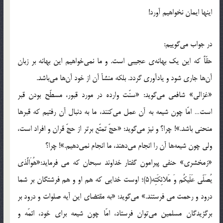
اینها ایمان نخواهیم آورد!
در جواب می‌گوییم:
حقّاً که این یک بهانه‌ی عجیبی است. و ما نمی‌خواهیم این بهانه بر زبان
آن‌ها جاری شود و یادآوری گردد. بلکه منشأ آن از خود آن‌ها می‌باشد.
«غزالی» شافعی می‌گوید: «سنّت وارده در مورد قبور، مسطّح بودن قبر
است… امّا چون شیعه به آن عمل می‌کنند، ما به دنبال آن رفتیم که قبرها
منحنی باشد.»! چرا؟ و نیز می‌گوید: «حجّ تمتّع برتر از حجّ قران و افراد است،
ولی چون شیعه‌ها آن را انجام می‌دهند، ما انجام نمی‌دهیم.»! چرا؟
«زمخشری» حنفی پیرامون گفتار خداوند سبحان که می فرماید:«هُوَالَّذی
یُصَلّی عَلَیکُم وَ مَلائِکَتِه(5)؛ اوست خدایی که هم او و هم فرشتگان بر شما
درود و رحمت می فرستند.» می‌گوید: «به مقتضای این آیه صلوات و درود بر
برگزیدگان مسلمین می‌توان فرستاد، امّا چون شیعه برای خود، ائمّه و