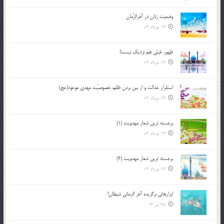
وضعیت زنان در آخرالزّمان
13 مرداد 03
ظهور خیلی هم نزدیک نیست!
13 مرداد 03
استقرار عدالت و از بين بردن ظلم، خصوصيّت مهدي موعود(عج)
13 مرداد 03
برجسته ترين شعار مهدويت (1)
13 مرداد 03
برجسته ترين شعار مهدويت (2)
13 مرداد 03
ابزارهاي برگزيده آخر الزماني شيطان!
28 تیر 03