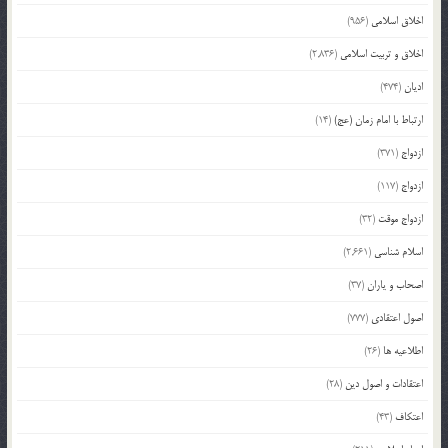
اخلاق اسلامی
(956)
اخلاق و تربیت اسلامی
(2,836)
ادیان
(474)
ارتباط با امام زمان (عج)
(14)
ازدواج
(371)
ازدواج
(117)
ازدواج موقت
(32)
اسلام شناسی
(2,661)
اصحاب و یاران
(37)
اصول اعتقادی
(777)
اطلاعیه ها
(26)
اعتقادات و اصول دین
(28)
اعتکاف
(43)