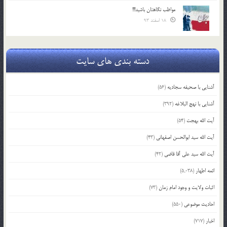
مواظب نگاهتان باشید!!!
18 اسفند 93
دسته بندی های سایت
آشنایی با صحیفه سجادیه
(56)
آشنایی با نهج البلاغه
(392)
آیت الله بهجت
(54)
آیت الله سید ابوالحسن اصفهانی
(43)
آیت الله سید علی آقا قاضی
(42)
ائمه اطهار
(5,038)
اثبات ولایت و وجود امام زمان
(73)
احادیث موضوعی
(550)
اخبار
(717)