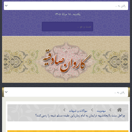
یکشنبه , 18 مرداد 1405
مهدویت
سوالات و شبهات
چرااهل سنت باایجادشبهه درایمان به امام زمان،این عقیده مسلم شیعه را ردمی‌کنند؟