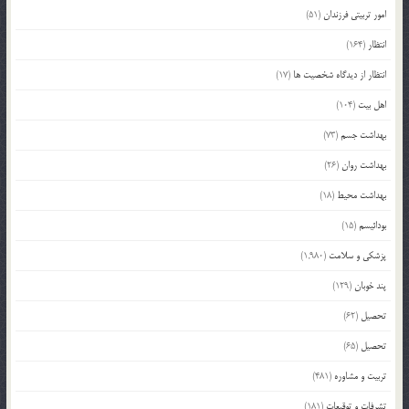
امور تربیتی فرزندان
(51)
انتظار
(164)
انتظار از دیدگاه شخصیت ها
(17)
اهل بیت
(104)
بهداشت جسم
(73)
بهداشت روان
(26)
بهداشت محیط
(18)
بودائیسم
(15)
پزشکی و سلامت
(1,980)
پند خوبان
(129)
تحصیل
(62)
تحصیل
(65)
تربیت و مشاوره
(481)
تشرفات و توقیعات
(181)