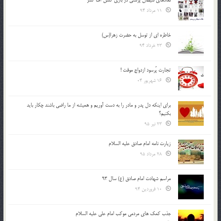
11 مرداد 94
خاطره ای از توسل به حضرت زهرا(س)
23 خرداد 94
تجارت پُرسود ازدواج موقت !
16 شهریور 04
براي اينكه دل پدر و مادر را به دست آوريم و هميشه از ما راضي باشند چكار بايد
بكنيم؟
23 تیر 95
زیارت نامه امام صادق علیه السلام
28 مرداد 95
مراسم شهادت امام صادق (ع) سال 93
10 فروردین 94
جذب کمک های مردمی موکب امام علی علیه السلام