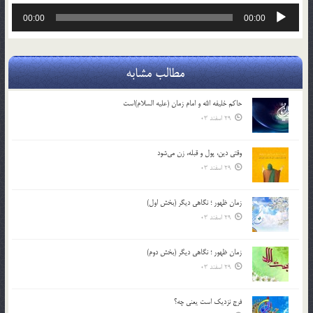
پخش‌کننده
00:00
00:00
صوت
مطالب مشابه
حاکم خليفه الله و امام زمان (علیه السلام)است
29 اسفند 03
وقتی دین، پول و قبله، زن می‌شود
29 اسفند 03
زمان ظهور ؛ نگاهی دیگر (بخش اول)
29 اسفند 03
زمان ظهور ؛ نگاهی دیگر (بخش دوم)
29 اسفند 03
فرج نزدیک است یعنی چه؟