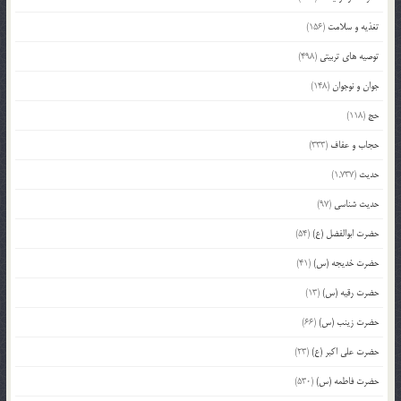
تغذیه و سلامت
(156)
توصیه های تربیتی
(498)
جوان و نوجوان
(148)
حج
(118)
حجاب و عفاف
(333)
حدیث
(1,737)
حدیث شناسی
(97)
حضرت ابوالفضل (ع)
(54)
حضرت خدیجه (س)
(41)
حضرت رقیه (س)
(13)
حضرت زینب (س)
(66)
حضرت علی اکبر (ع)
(23)
حضرت فاطمه (س)
(530)