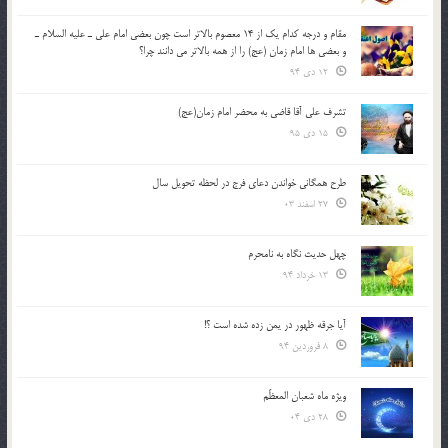
مقام و درجه كدام يك از 14 معصوم بالاتر است چون بعضي امام علي ـ عليه السلام ـ
و بعضي ها امام زمان (عج) را از همه بالاتر مي دانند چرا؟
12 دی 94
تشرف علي آقا قاضي به محضر امام زمان(عج)
15 دی 95
طرح همگانی خواندن دعای فرج در لحظه تحویل سال
27 اسفند 03
چهل حدیث نگاه به نامحرم
13 خرداد 94
آیا جرقه ظهور در یمن زده شده است ؟!
8 فروردین 94
ویژه ماه شعبان المعظّم
28 دی 04