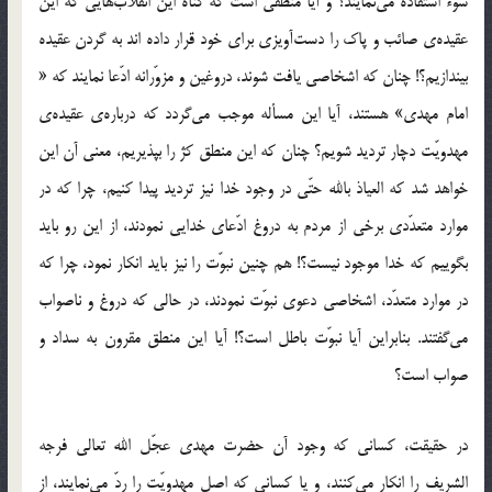
سوء استفاده می‌نمایند؟ و آیا منطقی است که گناه این انقلاب‌هایی که این
عقیده‌ی صائب و پاک را دست‌آویزی برای خود قرار داده اند به گردن عقیده
بیندازیم؟! چنان که اشخاصی یافت شوند، دروغین و مزوّرانه ادّعا نمایند که «
امام مهدی» هستند، آیا این مسأله موجب می‌گردد که درباره‌ی عقیده‌ی
مهدویّت دچار تردید شویم؟ چنان که این منطق کژ را بپذیریم، معنی آن این
خواهد شد که العیاذ بالله حتّی در وجود خدا نیز تردید پیدا کنیم، چرا که در
موارد متعدّدی برخی از مردم به دروغ ادّعای خدایی نمودند، از این رو باید
بگوییم که خدا موجود نیست؟! هم چنین نبوّت را نیز باید انکار نمود، چرا که
در موارد متعدّد، اشخاصی دعوی نبوّت نمودند، در حالی که دروغ و ناصواب
می‌گفتند. بنابراین آیا نبوّت باطل است؟! آیا این منطق مقرون به سداد و
صواب است؟
در حقیقت، کسانی که وجود آن حضرت مهدی عجّل الله تعالی فرجه
الشریف را انکار می‌کنند، و یا کسانی که اصل مهدویّت را ردّ می‌نمایند، از