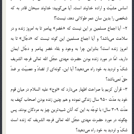
اساس مشیّت و اراده خداوند است. آیا می‌گویید: خداوند سبحان قادر به که
شخصی را بدین سان عمر طولانی دهد، نیست؟!
2- آیا اجماع مسلمین بر این نیست که «خضر» پیامبر تا به امروز زنده و در
سلامت می‌باشد؟ و آیا اجماع مسلمین این گونه نیست که «دجّال» تا به
امروز زنده است؟ بنابراین چرا به وجود و بقاء خضر پیامبر و دجّال ایمان
دارید، امّا در مورد زنده بودن حضرت مهدی عجّل الله تعالی فرجه الشریف
شکّ و تردید به خود راه می‌دهید؟ آیا این، گونه‌ای از تضادّ و عصبیّت بر ضدّ
حقّ نمی‌باشد؟
3- قرآن کریم با صراحت اظهار می‌دارد که «نوح» علیه السلام در میان قوم
خود به مدّت 950 سال زندگی نموده و هم چنین زنده بودن اصحاب کهف به
مدّت 309 سال؛ با توجّه به این که آنان شبیه‌ترین چیز به مردگان بودند. پس
چگونه در مورد حضرت مهدی عجّل الله تعالی فرجه الشریف که زنده است
شکّ و تردید به خود راه می‌دهید؟