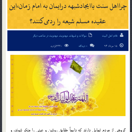
چرااهل سنت باایجادشبهه درایمان به امام زمان،این
عقیده مسلم شیعه را ردمی‌کنند؟
خادم اهل البیت
سوالات و شبهات
,
مهدویت
,
مهدویت در مذاهب دیگر
15 مرداد 94
0 دیدگاه
2330بازدید
گروهی از مردم تمایل دارند که دایماً حقایق روشن و عینی را منکر شوند، و